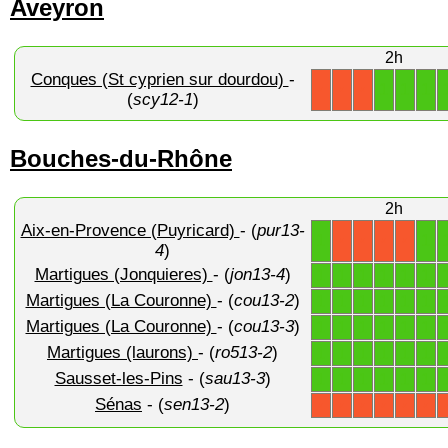
Aveyron
2h
Conques (St cyprien sur dourdou)
-
1
1
1
X
X
X
(
scy12-1
)
Bouches-du-Rhône
2h
Aix-en-Provence (Puyricard)
- (
pur13-
1
1
X
X
X
X
4
)
Martigues (Jonquieres)
- (
jon13-4
)
1
1
1
1
1
1
Martigues (La Couronne)
- (
cou13-2
)
1
1
1
1
1
1
Martigues (La Couronne)
- (
cou13-3
)
1
1
1
1
1
1
Martigues (laurons)
- (
ro513-2
)
1
1
1
1
1
1
Sausset-les-Pins
- (
sau13-3
)
1
1
1
1
1
1
Sénas
- (
sen13-2
)
X
X
X
X
X
X