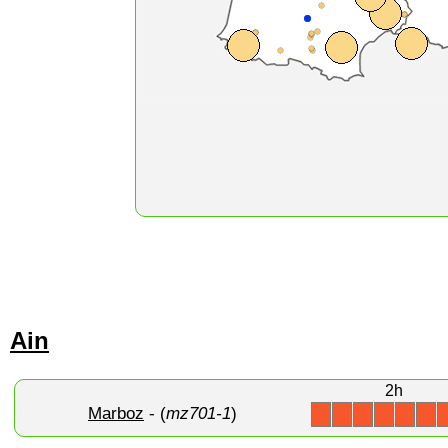
Ain
2h
Marboz
- (
mz701-1
)
X
X
X
X
X
X