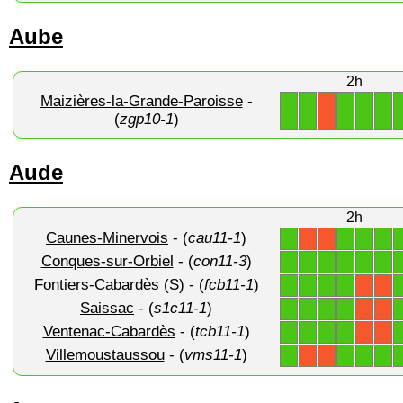
Aube
2h
Maizières-la-Grande-Paroisse
-
1
1
1
1
1
X
(
zgp10-1
)
Aude
2h
Caunes-Minervois
- (
cau11-1
)
1
1
1
1
X
X
Conques-sur-Orbiel
- (
con11-3
)
1
1
1
1
1
1
Fontiers-Cabardès (S)
- (
fcb11-1
)
1
1
1
1
X
X
Saissac
- (
s1c11-1
)
1
1
1
1
X
X
Ventenac-Cabardès
- (
tcb11-1
)
1
1
1
1
X
X
Villemoustaussou
- (
vms11-1
)
1
1
1
1
X
X