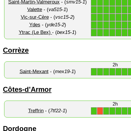
Saint-Martin-Valmeroux
- (
smv15-1
)
1
1
1
1
1
1
Valette
- (
va515-1
)
1
1
1
1
1
1
Vic-sur-Cère
- (
vsc15-2
)
1
1
1
1
1
1
Ydes
- (
yde15-2
)
1
1
1
1
1
1
Ytrac (Le Bex)
- (
bex15-1
)
1
1
1
1
1
1
Corrèze
2h
Saint-Mexant
- (
mex19-1
)
1
1
1
1
1
1
Côtes-d'Armor
2h
Treffrin
- (
7tf22-1
)
1
1
1
1
1
X
Dordogne