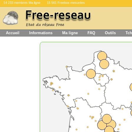
14 233 membres Ma ligne
15 561 Freebox mesurées
Accueil
Informations
Ma ligne
FAQ
Outils
Tch