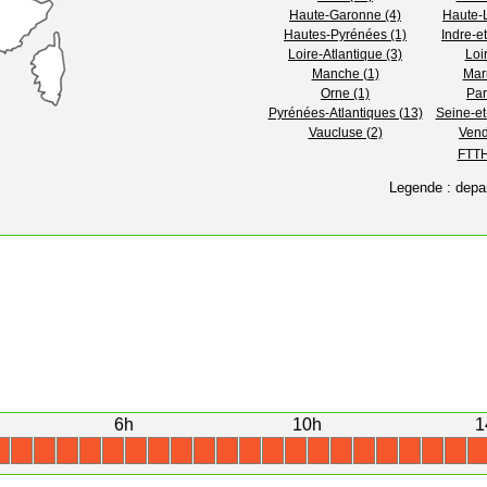
Haute-Garonne (4)
Haute-L
Hautes-Pyrénées (1)
Indre-et
Loire-Atlantique (3)
Loir
Manche (1)
Mar
Orne (1)
Par
Pyrénées-Atlantiques (13)
Seine-et
Vaucluse (2)
Vend
FTTH
Legende : depa
6h
10h
1
X
X
X
X
X
X
X
X
X
X
X
X
X
X
X
X
X
X
X
X
X
X