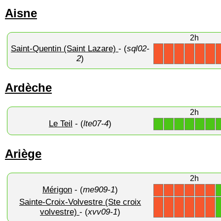
Aisne
2h
Saint-Quentin (Saint Lazare)
- (
sql02-
X
X
X
X
X
X
2
)
Ardèche
2h
Le Teil
- (
lte07-4
)
1
1
1
1
1
1
Ariège
2h
Mérigon
- (
me909-1
)
X
X
X
X
X
X
Sainte-Croix-Volvestre (Ste croix
X
X
X
X
X
X
volvestre)
- (
xvv09-1
)