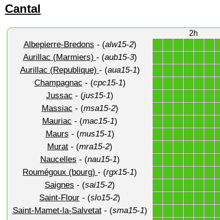
Cantal
2h
Albepierre-Bredons
- (
alw15-2
)
1
1
1
1
1
1
Aurillac (Marmiers)
- (
aub15-3
)
1
1
1
1
1
1
Aurillac (Republique)
- (
aua15-1
)
1
1
1
1
1
1
Champagnac
- (
cpc15-1
)
1
1
1
1
1
1
Jussac
- (
jus15-1
)
1
1
1
1
1
1
Massiac
- (
msa15-2
)
1
1
1
1
1
1
Mauriac
- (
mac15-1
)
1
1
1
1
1
1
Maurs
- (
mus15-1
)
1
1
1
1
1
1
Murat
- (
mra15-2
)
1
1
1
1
1
1
Naucelles
- (
nau15-1
)
1
1
1
1
1
1
Roumégoux (bourg)
- (
rgx15-1
)
1
1
1
1
1
1
Saignes
- (
sai15-2
)
1
1
1
1
1
1
Saint-Flour
- (
slo15-2
)
1
1
1
1
1
1
Saint-Mamet-la-Salvetat
- (
sma15-1
)
1
1
1
1
1
1