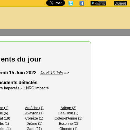
dents du jour
redi 15 Juin 2022
-
=>
Jeudi 16 Juin
ncidents détectés
urs impactés - 1 NRO impacté
ne (1)
Ardèche (1)
Ariège (2)
e (6)
Aveyron (1)
Bas-Rhin (1)
al (19)
Corrèze (1)
Côtes-d'Armor (1)
bs (1)
Drôme (1)
Essonne (2)
tère (4)
Gard (27)
Gironde (1)