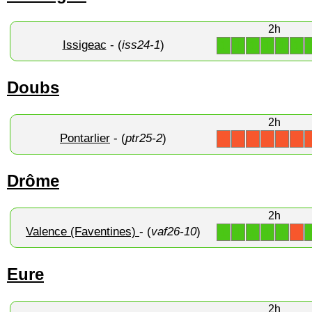
2h
Issigeac
- (
iss24-1
)
1
1
1
1
1
1
Doubs
2h
Pontarlier
- (
ptr25-2
)
X
X
X
X
X
X
Drôme
2h
Valence (Faventines)
- (
vaf26-10
)
1
1
1
1
1
X
Eure
2h