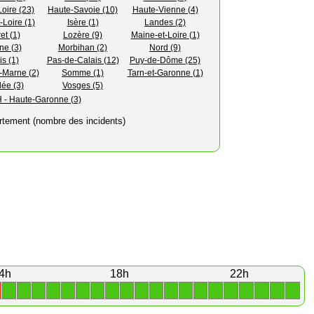
oire (23)
Haute-Savoie (10)
Haute-Vienne (4)
-Loire (1)
Isère (1)
Landes (2)
et (1)
Lozère (9)
Maine-et-Loire (1)
ne (3)
Morbihan (2)
Nord (9)
is (1)
Pas-de-Calais (12)
Puy-de-Dôme (25)
-Marne (2)
Somme (1)
Tarn-et-Garonne (1)
ée (3)
Vosges (5)
 - Haute-Garonne (3)
rtement (nombre des incidents)
4h
18h
22h
1
1
1
1
1
1
1
1
1
1
1
1
1
1
1
1
1
1
1
1