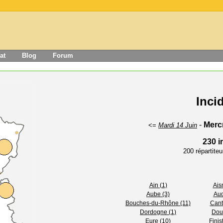
at
Blog
Forum
Inci
-
Merc
<=
Mardi 14 Juin
230 i
200 répartite
Ain (1)
Ais
Aube (3)
Aud
Bouches-du-Rhône (11)
Cant
Dordogne (1)
Dou
Eure (10)
Finis