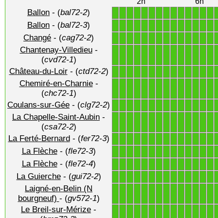
2h
6h
Ballon
- (
bal72-2
)
1
1
1
1
1
1
1
1
1
1
1
1
1
1
Ballon
- (
bal72-3
)
1
1
1
1
1
1
1
1
1
1
1
1
1
1
Changé
- (
cag72-2
)
1
1
1
1
1
1
1
1
1
1
1
1
1
1
Chantenay-Villedieu
-
1
1
1
1
1
1
1
1
1
1
1
1
1
1
(
cvd72-1
)
Château-du-Loir
- (
ctd72-2
)
1
1
1
1
1
1
1
1
1
1
1
1
1
1
Chemiré-en-Charnie
-
1
1
1
1
1
1
1
1
1
1
1
1
1
1
(
chc72-1
)
Coulans-sur-Gée
- (
clg72-2
)
1
1
1
1
1
1
1
1
1
1
1
1
1
1
La Chapelle-Saint-Aubin
-
1
1
1
1
1
1
1
1
1
1
1
1
1
1
(
csa72-2
)
La Ferté-Bernard
- (
fer72-3
)
1
1
1
1
1
1
1
1
1
1
1
1
1
1
La Flèche
- (
fle72-3
)
1
1
1
1
1
1
1
1
1
1
1
1
1
1
La Flèche
- (
fle72-4
)
1
1
1
1
1
1
1
1
1
1
1
1
1
1
La Guierche
- (
gui72-2
)
1
1
1
1
1
1
1
1
1
1
1
1
1
1
Laigné-en-Belin (N
1
1
1
1
1
1
1
1
1
1
1
1
1
1
bourgneuf)
- (
gv572-1
)
Le Breil-sur-Mérize
-
1
1
1
1
1
1
1
1
1
1
1
1
1
1