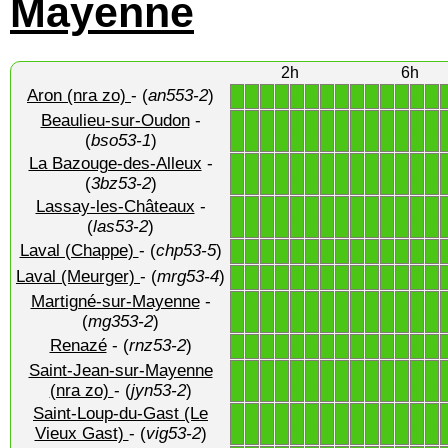
Mayenne
2h
6h
Aron (nra zo)
- (
an553-2
)
1
1
1
1
1
1
1
1
1
1
1
1
1
1
Beaulieu-sur-Oudon
-
1
1
1
1
1
1
1
1
1
1
1
1
1
1
(
bso53-1
)
La Bazouge-des-Alleux
-
1
1
1
1
1
1
1
1
1
1
1
1
1
1
(
3bz53-2
)
Lassay-les-Châteaux
-
1
1
1
1
1
1
1
1
1
1
1
1
1
1
(
las53-2
)
Laval (Chappe)
- (
chp53-5
)
1
1
1
1
1
1
1
1
1
1
1
1
1
1
Laval (Meurger)
- (
mrg53-4
)
1
1
1
1
1
1
1
1
1
1
1
1
1
1
Martigné-sur-Mayenne
-
1
1
1
1
1
1
1
1
1
1
1
1
1
1
(
mg353-2
)
Renazé
- (
rnz53-2
)
1
1
1
1
1
1
1
1
1
1
1
1
1
1
Saint-Jean-sur-Mayenne
1
1
1
1
1
1
1
1
1
1
1
1
1
1
(nra zo)
- (
jyn53-2
)
Saint-Loup-du-Gast (Le
1
1
1
1
1
1
1
1
1
1
1
1
1
1
Vieux Gast)
- (
vig53-2
)