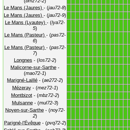
(
bmz72-2
)
Le Mans (Jaures)
- (
jau72-8
)
1
1
1
1
1
1
1
1
1
1
1
1
1
1
Le Mans (Jaures)
- (
jau72-9
)
1
1
1
1
1
1
1
1
1
1
1
1
1
1
Le Mans (Lyautey)
- (
lya72-
1
1
1
1
1
1
1
1
1
1
1
1
1
1
5
)
Le Mans (Pasteur)
- (
pas72-
1
1
1
1
1
1
1
1
1
1
1
1
1
1
6
)
Le Mans (Pasteur)
- (
pas72-
1
1
1
1
1
1
1
1
1
1
1
1
1
1
7
)
Longnes
- (
los72-2
)
1
1
1
1
1
1
1
1
1
1
1
1
1
1
Malicorne-sur-Sarthe
-
1
1
1
1
1
1
1
1
1
1
1
1
1
1
(
mao72-1
)
Marigné-Laillé
- (
ae272-2
)
1
1
1
1
1
1
1
1
1
1
1
1
1
1
Mézeray
- (
mez72-1
)
1
1
1
1
1
1
1
1
1
1
1
1
1
1
Montbizot
- (
mbz72-2
)
1
1
1
1
1
1
1
1
1
1
1
1
1
1
Mulsanne
- (
mul72-3
)
1
1
1
1
1
1
1
1
1
1
1
1
1
1
Noyen-sur-Sarthe
- (
noy72-
1
1
1
1
1
1
1
1
1
1
1
1
1
1
2
)
Parigné-l'Évêque
- (
pvq72-2
)
1
1
1
1
1
1
1
1
1
1
1
1
1
1