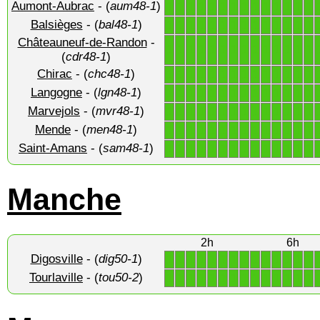
Aumont-Aubrac
- (
aum48-1
)
1
1
1
1
1
1
1
1
1
1
1
1
1
1
Balsièges
- (
bal48-1
)
1
1
1
1
1
1
1
1
1
1
1
1
1
1
Châteauneuf-de-Randon
-
1
1
1
1
1
1
1
1
1
1
1
1
1
1
(
cdr48-1
)
Chirac
- (
chc48-1
)
1
1
1
1
1
1
1
1
1
1
1
1
1
1
Langogne
- (
lgn48-1
)
1
1
1
1
1
1
1
1
1
1
1
1
1
1
Marvejols
- (
mvr48-1
)
1
1
1
1
1
1
1
1
1
1
1
1
1
1
Mende
- (
men48-1
)
1
1
1
1
1
1
1
1
1
1
1
1
1
1
Saint-Amans
- (
sam48-1
)
1
1
1
1
1
1
1
1
1
1
1
1
1
1
Manche
2h
6h
Digosville
- (
dig50-1
)
1
1
1
1
1
1
1
1
1
1
1
1
1
1
Tourlaville
- (
tou50-2
)
1
1
1
1
1
1
1
1
1
1
1
1
1
1