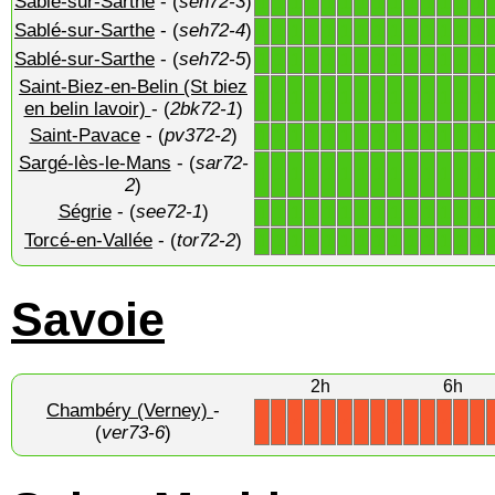
Sablé-sur-Sarthe
- (
seh72-3
)
1
1
1
1
1
1
1
1
1
1
1
1
1
1
Sablé-sur-Sarthe
- (
seh72-4
)
1
1
1
1
1
1
1
1
1
1
1
1
1
1
Sablé-sur-Sarthe
- (
seh72-5
)
1
1
1
1
1
1
1
1
1
1
1
1
1
1
Saint-Biez-en-Belin (St biez
1
1
1
1
1
1
1
1
1
1
1
1
1
1
en belin lavoir)
- (
2bk72-1
)
Saint-Pavace
- (
pv372-2
)
1
1
1
1
1
1
1
1
1
1
1
1
1
1
Sargé-lès-le-Mans
- (
sar72-
1
1
1
1
1
1
1
1
1
1
1
1
1
1
2
)
Ségrie
- (
see72-1
)
1
1
1
1
1
1
1
1
1
1
1
1
1
1
Torcé-en-Vallée
- (
tor72-2
)
1
1
1
1
1
1
1
1
1
1
1
1
1
1
Savoie
2h
6h
Chambéry (Verney)
-
X
X
X
X
X
X
X
X
X
X
X
X
X
X
(
ver73-6
)