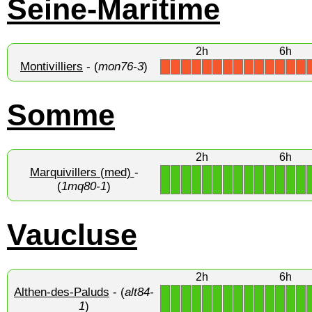
Seine-Maritime
2h
6h
Montivilliers
- (
mon76-3
)
X
X
X
X
X
X
X
X
X
X
X
X
X
X
Somme
2h
6h
Marquivillers (med)
-
1
1
1
1
1
1
1
1
1
1
1
1
1
1
(
1mq80-1
)
Vaucluse
2h
6h
Althen-des-Paluds
- (
alt84-
1
1
1
1
1
1
1
1
1
1
1
1
1
1
1
)