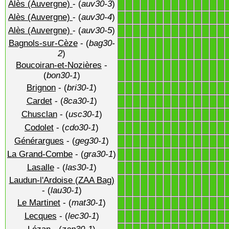
Alès (Auvergne)
- (
auv30-3
)
1
1
1
1
1
1
1
1
1
1
1
1
1
1
Alès (Auvergne)
- (
auv30-4
)
1
1
1
1
1
1
1
1
1
1
1
1
1
1
Alès (Auvergne)
- (
auv30-5
)
1
1
1
1
1
1
1
1
1
1
1
1
1
1
Bagnols-sur-Cèze
- (
bag30-
1
1
1
1
1
1
1
1
1
1
1
1
1
1
2
)
Boucoiran-et-Nozières
-
1
1
1
1
1
1
1
1
1
1
1
1
1
1
(
bon30-1
)
Brignon
- (
bri30-1
)
1
1
1
1
1
1
1
1
1
1
1
1
1
1
Cardet
- (
8ca30-1
)
1
1
1
1
1
1
1
1
1
1
1
1
1
1
Chusclan
- (
usc30-1
)
1
1
1
1
1
1
1
1
1
1
1
1
1
1
Codolet
- (
cdo30-1
)
1
1
1
1
1
1
1
1
1
1
1
1
1
1
Générargues
- (
geg30-1
)
1
1
1
1
1
1
1
1
1
1
1
1
1
1
La Grand-Combe
- (
gra30-1
)
1
1
1
1
1
1
1
1
1
1
1
1
1
1
Lasalle
- (
las30-1
)
1
1
1
1
1
1
1
1
1
1
1
1
1
1
Laudun-l'Ardoise (ZAA Bag)
1
1
1
1
1
1
1
1
1
1
1
1
1
1
- (
lau30-1
)
Le Martinet
- (
mat30-1
)
1
1
1
1
1
1
1
1
1
1
1
1
1
1
Lecques
- (
lec30-1
)
1
1
1
1
1
1
1
1
1
1
1
1
1
1