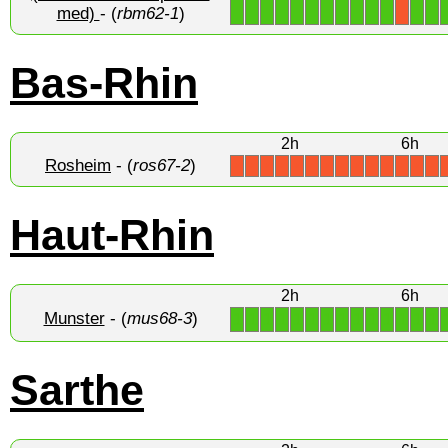
med)
- (
rbm62-1
)
Bas-Rhin
2h
6h
Rosheim
- (
ros67-2
)
X
X
X
X
X
X
X
X
X
X
X
X
X
X
Haut-Rhin
2h
6h
Munster
- (
mus68-3
)
1
1
1
1
1
1
1
1
1
1
1
1
1
1
Sarthe