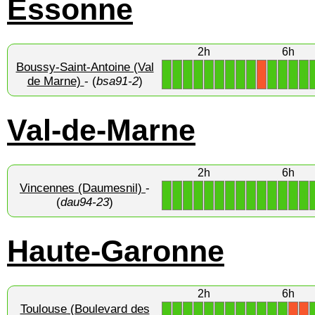
Essonne
2h
6h
Boussy-Saint-Antoine (Val
1
1
1
1
1
1
1
1
1
1
1
1
1
X
de Marne)
- (
bsa91-2
)
Val-de-Marne
2h
6h
Vincennes (Daumesnil)
-
1
1
1
1
1
1
1
1
1
1
1
1
1
1
(
dau94-23
)
Haute-Garonne
2h
6h
Toulouse (Boulevard des