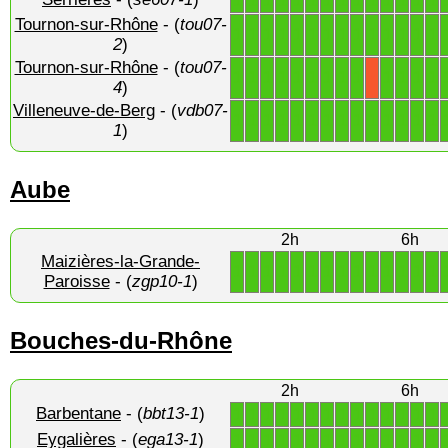
1
1
1
1
1
1
1
1
1
1
1
1
1
1
Tournon-sur-Rhône
- (
tou07-
1
1
1
1
1
1
1
1
1
1
1
1
1
1
2
)
Tournon-sur-Rhône
- (
tou07-
1
1
1
1
1
1
1
1
1
1
1
1
1
X
4
)
Villeneuve-de-Berg
- (
vdb07-
1
1
1
1
1
1
1
1
1
1
1
1
1
1
1
)
Aube
2h
6h
Maizières-la-Grande-
1
1
1
1
1
1
1
1
1
1
1
1
1
1
Paroisse
- (
zgp10-1
)
Bouches-du-Rhône
2h
6h
Barbentane
- (
bbt13-1
)
1
1
1
1
1
1
1
1
1
1
1
1
1
1
Eygalières
- (
ega13-1
)
1
1
1
1
1
1
1
1
1
1
1
1
1
1