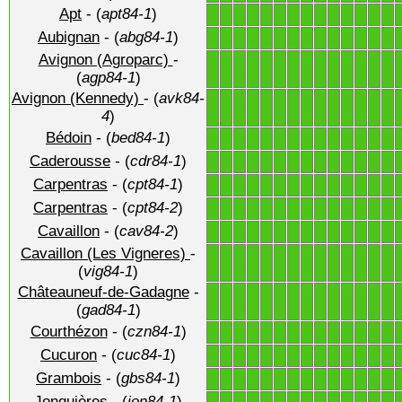
Apt
- (
apt84-1
)
1
1
1
1
1
1
1
1
1
1
1
1
1
1
Aubignan
- (
abg84-1
)
1
1
1
1
1
1
1
1
1
1
1
1
1
1
Avignon (Agroparc)
-
1
1
1
1
1
1
1
1
1
1
1
1
1
1
(
agp84-1
)
Avignon (Kennedy)
- (
avk84-
1
1
1
1
1
1
1
1
1
1
1
1
1
1
4
)
Bédoin
- (
bed84-1
)
1
1
1
1
1
1
1
1
1
1
1
1
1
1
Caderousse
- (
cdr84-1
)
1
1
1
1
1
1
1
1
1
1
1
1
1
1
Carpentras
- (
cpt84-1
)
1
1
1
1
1
1
1
1
1
1
1
1
1
1
Carpentras
- (
cpt84-2
)
1
1
1
1
1
1
1
1
1
1
1
1
1
1
Cavaillon
- (
cav84-2
)
1
1
1
1
1
1
1
1
1
1
1
1
1
1
Cavaillon (Les Vigneres)
-
1
1
1
1
1
1
1
1
1
1
1
1
1
1
(
vig84-1
)
Châteauneuf-de-Gadagne
-
1
1
1
1
1
1
1
1
1
1
1
1
1
1
(
gad84-1
)
Courthézon
- (
czn84-1
)
1
1
1
1
1
1
1
1
1
1
1
1
1
1
Cucuron
- (
cuc84-1
)
1
1
1
1
1
1
1
1
1
1
1
1
1
1
Grambois
- (
gbs84-1
)
1
1
1
1
1
1
1
1
1
1
1
1
1
1
Jonquières
- (
jon84-1
)