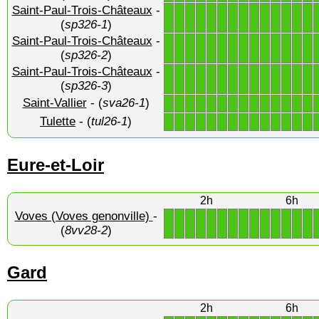
Saint-Paul-Trois-Châteaux
-
1
1
1
1
1
1
1
1
1
1
1
1
1
1
(
sp326-1
)
Saint-Paul-Trois-Châteaux
-
1
1
1
1
1
1
1
1
1
1
1
1
1
1
(
sp326-2
)
Saint-Paul-Trois-Châteaux
-
1
1
1
1
1
1
1
1
1
1
1
1
1
1
(
sp326-3
)
Saint-Vallier
- (
sva26-1
)
1
1
1
1
1
1
1
1
1
1
1
1
1
1
Tulette
- (
tul26-1
)
1
1
1
1
1
1
1
1
1
1
1
1
1
1
Eure-et-Loir
2h
6h
Voves (Voves genonville)
-
1
1
1
1
1
1
1
1
1
1
1
1
1
1
(
8vv28-2
)
Gard
2h
6h