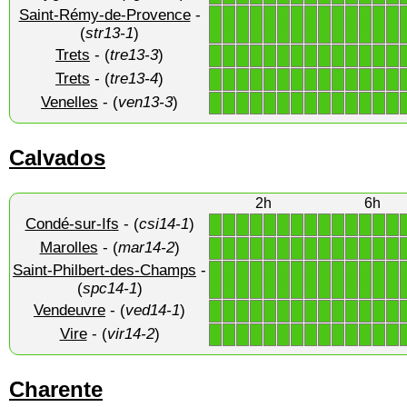
Saint-Rémy-de-Provence
-
1
1
1
1
1
1
1
1
1
1
1
1
1
1
(
str13-1
)
Trets
- (
tre13-3
)
1
1
1
1
1
1
1
1
1
1
1
1
1
1
Trets
- (
tre13-4
)
1
1
1
1
1
1
1
1
1
1
1
1
1
1
Venelles
- (
ven13-3
)
1
1
1
1
1
1
1
1
1
1
1
1
1
1
Calvados
2h
6h
Condé-sur-Ifs
- (
csi14-1
)
1
1
1
1
1
1
1
1
1
1
1
1
1
1
Marolles
- (
mar14-2
)
1
1
1
1
1
1
1
1
1
1
1
1
1
1
Saint-Philbert-des-Champs
-
1
1
1
1
1
1
1
1
1
1
1
1
1
1
(
spc14-1
)
Vendeuvre
- (
ved14-1
)
1
1
1
1
1
1
1
1
1
1
1
1
1
1
Vire
- (
vir14-2
)
1
1
1
1
1
1
1
1
1
1
1
1
1
1
Charente