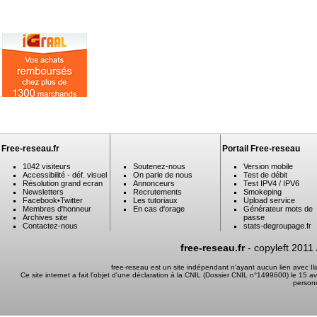
Free-reseau.fr
Portail Free-reseau
1042 visiteurs
Soutenez-nous
Version mobile
Accessibilité - déf. visuel
On parle de nous
Test de débit
Résolution grand ecran
Annonceurs
Test IPV4 / IPV6
Newsletters
Recrutements
Smokeping
Facebook
•
Twitter
Les tutoriaux
Upload service
Membres d'honneur
En cas d'orage
Générateur mots de
Archives site
passe
Contactez-nous
stats-degroupage.fr
free-reseau.fr
- copyleft 2011
free-reseau est un site indépendant n'ayant aucun lien avec I
Ce site internet a fait l'objet d'une déclaration à la CNIL (Dossier CNIL n°1499600) le 15 a
person