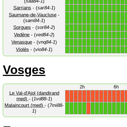
(
saa84-1
)
Sarrians
- (
sar84-1
)
1
1
1
1
1
1
1
1
1
1
1
1
1
1
Saumane-de-Vaucluse
-
1
1
1
1
1
1
1
1
1
1
1
1
1
1
(
sam84-1
)
Sorgues
- (
sor84-2
)
1
1
1
1
1
1
1
1
1
1
1
1
1
1
Vedène
- (
ved84-2
)
1
1
1
1
1
1
1
1
1
1
1
1
1
1
Venasque
- (
vnq84-1
)
1
1
1
1
1
1
1
1
1
1
1
1
1
1
Violès
- (
vio84-1
)
1
1
1
1
1
1
1
1
1
1
1
1
1
1
Vosges
2h
6h
Le Val-d'Ajol (dandirand
X
X
X
X
X
X
X
X
X
X
X
X
X
X
med)
- (
1vd88-1
)
Malaincourt (med)
- (
7mi88-
1
1
1
1
1
1
1
1
1
1
1
1
1
X
1
)