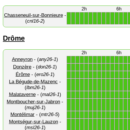
2h
6h
Chasseneuil-sur-Bonnieure
-
1
1
1
1
1
1
1
1
1
1
1
1
1
1
(
cnl16-2
)
Drôme
2h
6h
Anneyron
- (
any26-1
)
1
1
1
1
1
1
1
1
1
1
1
1
1
1
Donzère
- (
don26-1
)
1
1
1
1
1
1
1
1
1
1
1
1
1
1
Érôme
- (
ero26-1
)
1
1
1
1
1
1
1
1
1
1
1
1
1
1
La Bégude-de-Mazenc
-
1
1
1
1
1
1
1
1
1
1
1
1
1
1
(
lbm26-1
)
Malataverne
- (
mal26-1
)
1
1
1
1
1
1
1
1
1
1
1
1
1
1
Montboucher-sur-Jabron
-
1
1
1
1
1
1
1
1
1
1
1
1
1
1
(
muj26-1
)
Montélimar
- (
mtr26-5
)
1
1
1
1
1
1
1
1
1
1
1
1
1
1
Montségur-sur-Lauzon
-
1
1
1
1
1
1
1
1
1
1
1
1
1
1
(
msl26-1
)