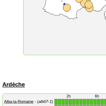
Ardèche
2h
6h
Alba-la-Romaine
- (
alb07-1
)
1
1
1
1
1
1
1
1
1
1
1
1
1
1