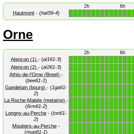
2h
6h
Hautmont
- (
hat59-4
)
1
1
1
1
1
1
1
1
1
1
1
1
1
1
Orne
2h
6h
Alençon (1)
- (
al161-3
)
1
1
1
1
1
1
1
1
1
1
1
1
1
1
Alençon (2)
- (
al261-3
)
1
1
1
1
1
1
1
1
1
1
1
1
1
1
Athis-de-l'Orne (Breel)
-
1
1
1
1
1
1
1
1
1
1
1
1
1
1
(
bee61-1
)
Gandelain (bourg)
- (
1ga61-
1
1
1
1
1
1
1
1
1
1
1
1
1
1
2
)
La Roche-Mabile (metairie)
-
1
1
1
1
1
1
1
1
1
1
1
1
1
1
(
6rm61-2
)
Longny-au-Perche
- (
lon61-
1
1
1
1
1
1
1
1
1
1
1
1
1
1
2
)
Moutiers-au-Perche
-
1
1
1
1
1
1
1
1
1
1
1
1
1
1
(
mup61-1
)