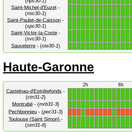
(
nps30-1
)
Saint-Michel-d'Euzet
-
1
1
1
1
1
1
1
1
1
1
1
1
1
1
(
mic30-1
)
Saint-Paulet-de-Caisson
-
1
1
1
1
1
1
1
1
1
1
1
1
1
1
(
spc30-1
)
Saint-Victor-la-Coste
-
1
1
1
1
1
1
1
1
1
1
1
1
1
1
(
svc30-1
)
Sauveterre
- (
ste30-1
)
1
1
1
1
1
1
1
1
1
1
1
1
1
1
Haute-Garonne
2h
6h
Castelnau-d'Estrétefonds
-
1
1
1
1
1
1
1
1
1
1
1
1
1
1
(
ctn31-2
)
Montrabé
- (
mrb31-3
)
1
1
1
1
1
1
1
1
1
1
1
1
1
1
Pechbonnieu
- (
pec31-3
)
1
1
X
X
X
X
X
X
X
X
X
X
X
X
Toulouse (Saint Simon)
-
1
1
1
1
1
1
1
1
1
1
1
1
1
1
(
sim31-6
)