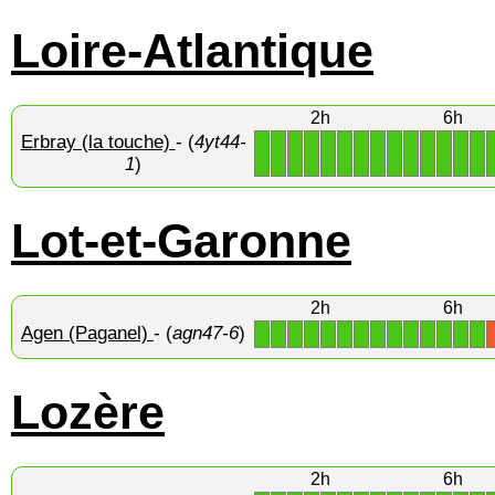
Loire-Atlantique
2h
6h
Erbray (la touche)
- (
4yt44-
1
1
1
1
1
1
1
1
1
1
1
1
1
1
1
)
Lot-et-Garonne
2h
6h
Agen (Paganel)
- (
agn47-6
)
1
1
1
1
1
1
1
1
1
1
1
1
1
1
Lozère
2h
6h