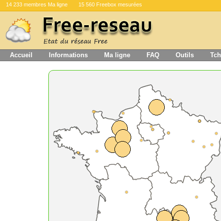
14 233 membres Ma ligne
15 560 Freebox mesurées
Accueil
Informations
Ma ligne
FAQ
Outils
Tch