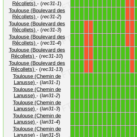
1
1
1
1
1
1
1
1
1
1
1
1
X
X
Récollets)
- (
rec31-1
)
Toulouse (Boulevard des
1
1
1
1
1
1
1
1
1
1
1
1
X
X
Récollets)
- (
rec31-2
)
Toulouse (Boulevard des
1
1
1
1
1
1
1
1
1
1
X
X
X
X
Récollets)
- (
rec31-3
)
Toulouse (Boulevard des
1
1
1
1
1
1
1
1
1
1
X
X
X
X
Récollets)
- (
rec31-4
)
Toulouse (Boulevard des
1
1
1
1
1
1
1
1
1
1
1
X
X
X
Récollets)
- (
rec31-10
)
Toulouse (Boulevard des
1
1
1
1
1
1
1
1
1
1
1
X
X
X
Récollets)
- (
rec31-13
)
Toulouse (Chemin de
1
1
1
1
1
1
1
1
1
1
1
1
1
1
Lanusse)
- (
lan31-1
)
Toulouse (Chemin de
1
1
1
1
1
1
1
1
1
1
1
1
1
1
Lanusse)
- (
lan31-2
)
Toulouse (Chemin de
1
1
1
1
1
1
1
1
1
1
1
1
1
1
Lanusse)
- (
lan31-3
)
Toulouse (Chemin de
1
1
1
1
1
1
1
1
1
1
1
1
1
1
Lanusse)
- (
lan31-4
)
Toulouse (Chemin de
1
1
1
1
1
1
1
1
1
1
1
1
1
1
Lanusse)
- (
lan31-5
)