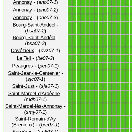
Annonay
- (
ano07-1
)
1
1
1
1
1
1
1
1
1
1
1
1
1
1
Annonay
- (
ano07-2
)
1
1
1
1
1
1
1
1
1
1
1
1
1
1
Annonay
- (
ano07-3
)
1
1
1
1
1
1
1
1
1
1
1
1
1
1
Bourg-Saint-Andéol
-
1
1
1
1
1
1
1
1
1
1
1
1
1
1
(
bsa07-2
)
Bourg-Saint-Andéol
-
1
1
1
1
1
1
1
1
1
1
1
1
1
1
(
bsa07-3
)
Davézieux
- (
dvz07-1
)
1
1
1
1
1
1
1
1
1
1
1
1
1
1
Le Teil
- (
lte07-2
)
1
1
1
1
1
1
1
1
1
1
1
1
1
1
Peaugres
- (
pea07-1
)
1
1
1
1
1
1
1
1
1
1
1
1
1
1
Saint-Jean-le-Centenier
-
1
1
1
1
1
1
1
1
1
1
1
1
1
1
(
sjc07-1
)
Saint-Just
- (
sja07-1
)
1
1
1
1
1
1
1
1
1
1
1
1
1
1
Saint-Marcel-d'Ardèche
-
1
1
1
1
1
1
1
1
1
1
1
1
1
1
(
mdh07-1
)
Saint-Marcel-lès-Annonay
-
1
1
1
1
1
1
1
1
1
1
1
1
1
1
(
smy07-1
)
Saint-Romain-d'Ay
1
1
1
1
1
1
1
1
1
1
1
1
1
1
(Brenieux)
- (
bre07-1
)
Serrières
- (
se607-1
)