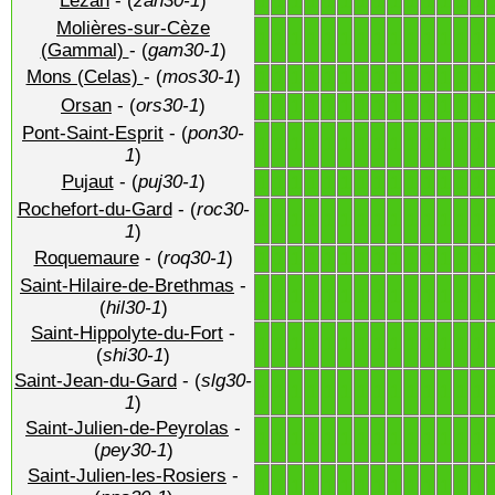
Lézan
- (
zan30-1
)
1
1
1
1
1
1
1
1
1
1
1
1
1
1
Molières-sur-Cèze
1
1
1
1
1
1
1
1
1
1
1
1
1
1
(Gammal)
- (
gam30-1
)
Mons (Celas)
- (
mos30-1
)
1
1
1
1
1
1
1
1
1
1
1
1
1
1
Orsan
- (
ors30-1
)
1
1
1
1
1
1
1
1
1
1
1
1
1
1
Pont-Saint-Esprit
- (
pon30-
1
1
1
1
1
1
1
1
1
1
1
1
1
1
1
)
Pujaut
- (
puj30-1
)
1
1
1
1
1
1
1
1
1
1
1
1
1
1
Rochefort-du-Gard
- (
roc30-
1
1
1
1
1
1
1
1
1
1
1
1
1
1
1
)
Roquemaure
- (
roq30-1
)
1
1
1
1
1
1
1
1
1
1
1
1
1
1
Saint-Hilaire-de-Brethmas
-
1
1
1
1
1
1
1
1
1
1
1
1
1
1
(
hil30-1
)
Saint-Hippolyte-du-Fort
-
1
1
1
1
1
1
1
1
1
1
1
1
1
1
(
shi30-1
)
Saint-Jean-du-Gard
- (
slg30-
1
1
1
1
1
1
1
1
1
1
1
1
1
1
1
)
Saint-Julien-de-Peyrolas
-
1
1
1
1
1
1
1
1
1
1
1
1
1
1
(
pey30-1
)
Saint-Julien-les-Rosiers
-
1
1
1
1
1
1
1
1
1
1
1
1
1
1