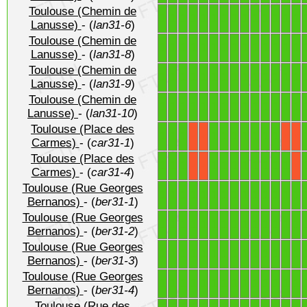
Toulouse (Chemin de
1
1
1
1
1
1
1
1
1
1
1
1
1
1
Lanusse)
- (
lan31-6
)
Toulouse (Chemin de
1
1
1
1
1
1
1
1
1
1
1
1
1
1
Lanusse)
- (
lan31-8
)
Toulouse (Chemin de
1
1
1
1
1
1
1
1
1
1
1
1
1
1
Lanusse)
- (
lan31-9
)
Toulouse (Chemin de
1
1
1
1
1
1
1
1
1
1
1
1
1
1
Lanusse)
- (
lan31-10
)
Toulouse (Place des
1
1
1
1
1
1
1
1
1
1
X
X
X
X
Carmes)
- (
car31-1
)
Toulouse (Place des
1
1
1
1
1
1
1
1
1
1
1
X
X
X
Carmes)
- (
car31-4
)
Toulouse (Rue Georges
1
1
1
1
1
1
1
1
1
1
1
1
1
1
Bernanos)
- (
ber31-1
)
Toulouse (Rue Georges
1
1
1
1
1
1
1
1
1
1
1
1
1
1
Bernanos)
- (
ber31-2
)
Toulouse (Rue Georges
1
1
1
1
1
1
1
1
1
1
1
1
1
1
Bernanos)
- (
ber31-3
)
Toulouse (Rue Georges
1
1
1
1
1
1
1
1
1
1
1
1
1
1
Bernanos)
- (
ber31-4
)
Toulouse (Rue des