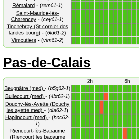
Rémalard
- (
rem61-1
)
1
1
1
1
1
1
1
1
1
1
1
1
1
1
Saint-Maurice-lès-
1
1
1
1
1
1
1
1
1
1
1
1
1
1
Charencey
- (
cey61-1
)
Tinchebray (St cornier des
1
1
1
1
1
1
1
1
1
1
1
1
1
1
landes bourg)
- (
6ld61-2
)
Vimoutiers
- (
vim61-2
)
1
1
1
1
1
1
1
1
1
1
1
1
1
1
Pas-de-Calais
2h
6h
Beugnâtre (med)
- (
b5g62-1
)
1
1
1
1
1
1
1
1
1
1
1
1
1
1
Bullecourt (med)
- (
4bt62-1
)
1
1
1
1
1
1
1
1
1
1
1
1
1
X
Douchy-lès-Ayette (Douchy
1
1
1
1
1
1
1
1
1
1
1
1
1
X
les ayette med)
- (
dla62-1
)
Haplincourt (med)
- (
hnc62-
1
1
1
1
1
1
1
1
1
1
1
1
1
1
1
)
Riencourt-lès-Bapaume
1
1
1
1
1
1
1
1
1
1
1
1
1
(Riencourt les bapaume
X