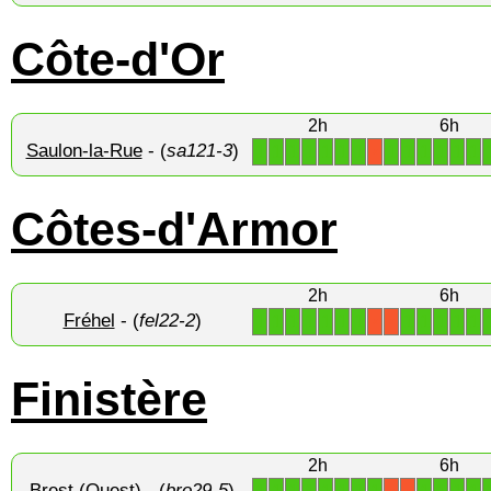
Côte-d'Or
2h
6h
Saulon-la-Rue
- (
sa121-3
)
1
1
1
1
1
1
1
1
1
1
1
1
1
X
Côtes-d'Armor
2h
6h
Fréhel
- (
fel22-2
)
1
1
1
1
1
1
1
1
1
1
1
1
X
X
Finistère
2h
6h
Brest (Ouest)
- (
bro29-5
)