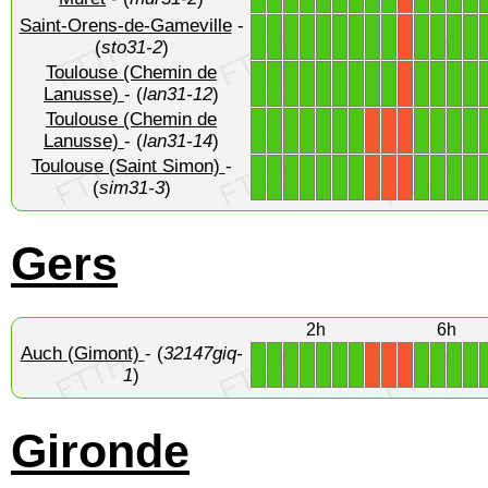
Saint-Orens-de-Gameville
-
1
1
1
1
1
1
1
1
1
1
1
1
1
X
(
sto31-2
)
Toulouse (Chemin de
1
1
1
1
1
1
1
1
1
1
1
1
1
X
Lanusse)
- (
lan31-12
)
Toulouse (Chemin de
1
1
1
1
1
1
1
1
1
1
1
X
X
X
Lanusse)
- (
lan31-14
)
Toulouse (Saint Simon)
-
1
1
1
1
1
1
1
1
1
1
1
X
X
X
(
sim31-3
)
Gers
2h
6h
Auch (Gimont)
- (
32147giq-
1
1
1
1
1
1
1
1
1
1
1
X
X
X
1
)
Gironde