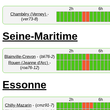
2h
6h
Chambéry (Verney)
-
1
1
1
1
1
1
1
1
1
1
1
1
X
X
(
ver73-8
)
Seine-Maritime
2h
6h
Blainville-Crevon
- (
bli76-2
)
1
1
1
1
1
1
1
1
1
1
1
1
1
X
Rouen (Jeanne d'Arc)
-
1
1
1
1
1
1
1
1
1
1
1
1
X
X
(
roa76-12
)
Essonne
2h
6h
Chilly-Mazarin
- (
cmz91-7
)
1
1
1
1
1
1
1
1
1
1
1
X
X
X