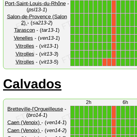
Port-Saint-Louis-du-Rhône
-
1
1
1
1
1
1
1
1
1
1
1
1
1
X
(
psl13-1
)
Salon-de-Provence (Salon
1
1
1
1
1
1
1
1
1
1
1
1
1
X
2)
- (
sa213-2
)
Tarascon
- (
tar13-1
)
1
1
1
1
1
1
1
1
1
1
1
1
1
X
Venelles
- (
ven13-1
)
1
1
1
1
1
1
1
1
1
1
1
1
1
X
Vitrolles
- (
vit13-1
)
1
1
1
1
1
1
1
1
1
1
1
1
1
X
Vitrolles
- (
vit13-3
)
1
1
1
1
1
1
1
1
1
1
1
1
1
X
Vitrolles
- (
vit13-5
)
1
1
1
1
1
1
1
1
1
1
1
X
X
X
Calvados
2h
6h
Bretteville-l'Orgueilleuse
-
1
1
1
1
1
1
1
1
1
1
1
1
1
X
(
bro14-1
)
Caen (Venoix)
- (
ven14-1
)
1
1
1
1
1
1
1
1
1
1
1
1
1
X
Caen (Venoix)
- (
ven14-2
)
1
1
1
1
1
1
1
1
1
1
1
1
1
X