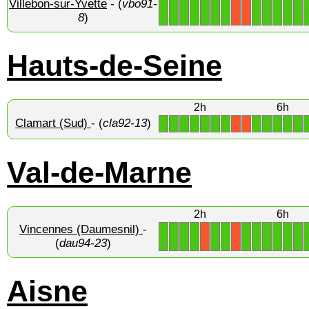
Villebon-sur-Yvette
- (
vbo91-
1
1
1
1
1
1
1
1
1
1
1
1
X
X
8
)
Hauts-de-Seine
2h
6h
Clamart (Sud)
- (
cla92-13
)
1
1
1
1
1
1
1
1
1
1
1
1
X
X
Val-de-Marne
2h
6h
Vincennes (Daumesnil)
-
1
1
1
1
1
1
1
1
1
1
1
1
X
X
(
dau94-23
)
Aisne