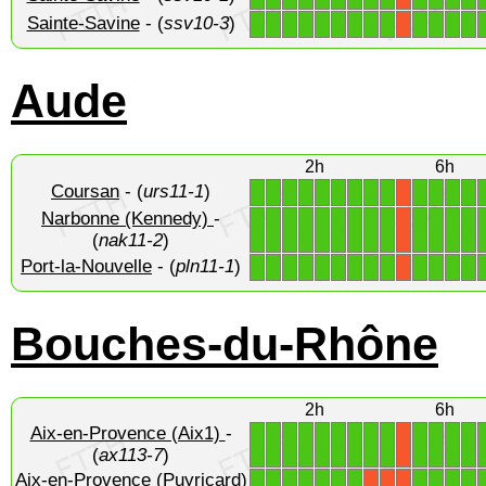
Sainte-Savine
- (
ssv10-3
)
1
1
1
1
1
1
1
1
1
1
1
1
1
X
Aude
2h
6h
Coursan
- (
urs11-1
)
1
1
1
1
1
1
1
1
1
1
1
1
1
X
Narbonne (Kennedy)
-
1
1
1
1
1
1
1
1
1
1
1
1
1
X
(
nak11-2
)
Port-la-Nouvelle
- (
pln11-1
)
1
1
1
1
1
1
1
1
1
1
1
1
1
X
Bouches-du-Rhône
2h
6h
Aix-en-Provence (Aix1)
-
1
1
1
1
1
1
1
1
1
1
1
1
1
X
(
ax113-7
)
Aix-en-Provence (Puyricard)