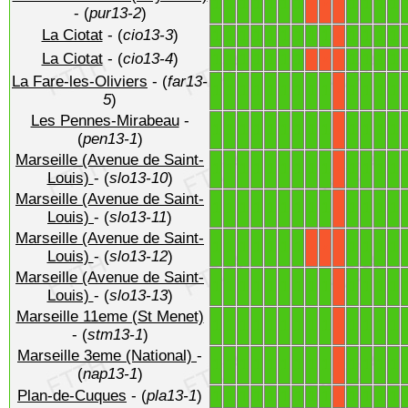
1
1
1
1
1
1
1
1
1
1
1
X
X
X
- (
pur13-2
)
La Ciotat
- (
cio13-3
)
1
1
1
1
1
1
1
1
1
1
1
1
1
X
La Ciotat
- (
cio13-4
)
1
1
1
1
1
1
1
1
1
1
1
X
X
X
La Fare-les-Oliviers
- (
far13-
1
1
1
1
1
1
1
1
1
1
1
1
1
X
5
)
Les Pennes-Mirabeau
-
1
1
1
1
1
1
1
1
1
1
1
1
1
X
(
pen13-1
)
Marseille (Avenue de Saint-
1
1
1
1
1
1
1
1
1
1
1
1
1
X
Louis)
- (
slo13-10
)
Marseille (Avenue de Saint-
1
1
1
1
1
1
1
1
1
1
1
1
1
X
Louis)
- (
slo13-11
)
Marseille (Avenue de Saint-
1
1
1
1
1
1
1
1
1
1
1
X
X
X
Louis)
- (
slo13-12
)
Marseille (Avenue de Saint-
1
1
1
1
1
1
1
1
1
1
1
1
1
X
Louis)
- (
slo13-13
)
Marseille 11eme (St Menet)
1
1
1
1
1
1
1
1
1
1
1
1
1
X
- (
stm13-1
)
Marseille 3eme (National)
-
1
1
1
1
1
1
1
1
1
1
1
1
1
X
(
nap13-1
)
Plan-de-Cuques
- (
pla13-1
)
1
1
1
1
1
1
1
1
1
1
1
1
1
X