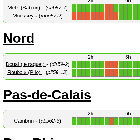
2h
6h
Metz (Sablon)
- (
sab57-7
)
1
1
1
1
1
1
1
1
1
1
1
1
X
X
Moussey
- (
mou57-2
)
1
1
1
1
X
X
X
X
X
X
X
X
X
X
Nord
2h
6h
Douai (le raquet)
- (
dlr59-2
)
1
1
1
1
1
1
1
1
1
1
1
X
X
X
Roubaix (Pile)
- (
pil59-12
)
1
1
1
1
1
1
1
1
1
1
1
X
X
X
Pas-de-Calais
2h
6h
Cambrin
- (
cbb62-3
)
1
1
1
1
1
1
1
1
1
1
1
1
1
X