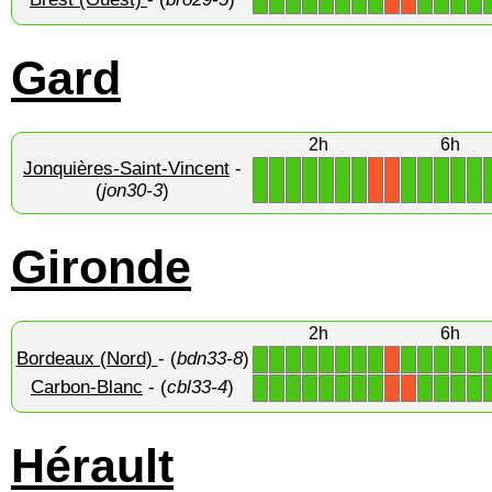
1
1
1
1
1
1
1
1
1
1
1
1
X
X
Gard
2h
6h
Jonquières-Saint-Vincent
-
1
1
1
1
1
1
1
1
1
1
1
1
X
X
(
jon30-3
)
Gironde
2h
6h
Bordeaux (Nord)
- (
bdn33-8
)
1
1
1
1
1
1
1
1
1
1
1
1
1
X
Carbon-Blanc
- (
cbl33-4
)
1
1
1
1
1
1
1
1
1
1
1
1
X
X
Hérault