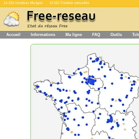
14 232 membres Ma ligne
15 561 Freebox mesurées
Accueil
Informations
Ma ligne
FAQ
Outils
Tch