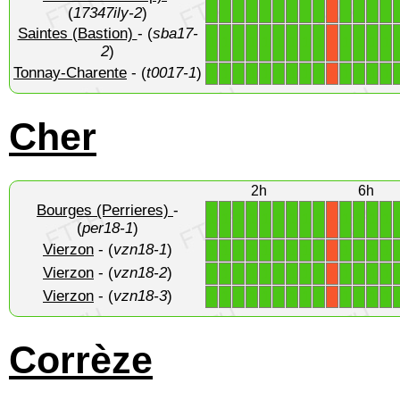
(
17347ily-2
)
Saintes (Bastion)
- (
sba17-
1
1
1
1
1
1
1
1
1
1
1
1
1
X
2
)
Tonnay-Charente
- (
t0017-1
)
1
1
1
1
1
1
1
1
1
1
1
1
1
X
Cher
2h
6h
Bourges (Perrieres)
-
1
1
1
1
1
1
1
1
1
1
1
1
1
X
(
per18-1
)
Vierzon
- (
vzn18-1
)
1
1
1
1
1
1
1
1
1
1
1
1
1
X
Vierzon
- (
vzn18-2
)
1
1
1
1
1
1
1
1
1
1
1
1
1
X
Vierzon
- (
vzn18-3
)
1
1
1
1
1
1
1
1
1
1
1
1
1
X
Corrèze