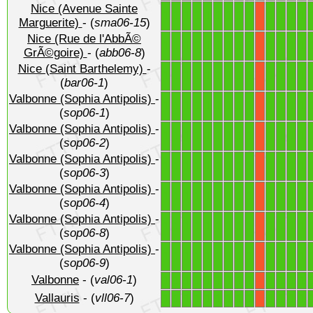
Nice (Avenue Sainte
1
1
1
1
1
1
1
1
1
1
1
1
1
X
Marguerite)
- (
sma06-15
)
Nice (Rue de l'AbbÃ©
1
1
1
1
1
1
1
1
1
1
1
1
1
X
GrÃ©goire)
- (
abb06-8
)
Nice (Saint Barthelemy)
-
1
1
1
1
1
1
1
1
1
1
1
1
1
X
(
bar06-1
)
Valbonne (Sophia Antipolis)
-
1
1
1
1
1
1
1
1
1
1
1
1
1
X
(
sop06-1
)
Valbonne (Sophia Antipolis)
-
1
1
1
1
1
1
1
1
1
1
1
1
1
X
(
sop06-2
)
Valbonne (Sophia Antipolis)
-
1
1
1
1
1
1
1
1
1
1
1
1
1
X
(
sop06-3
)
Valbonne (Sophia Antipolis)
-
1
1
1
1
1
1
1
1
1
1
1
1
1
X
(
sop06-4
)
Valbonne (Sophia Antipolis)
-
1
1
1
1
1
1
1
1
1
1
1
1
1
X
(
sop06-8
)
Valbonne (Sophia Antipolis)
-
1
1
1
1
1
1
1
1
1
1
1
1
1
X
(
sop06-9
)
Valbonne
- (
val06-1
)
1
1
1
1
1
1
1
1
1
1
1
1
1
X
Vallauris
- (
vll06-7
)
1
1
1
1
1
1
1
1
1
1
1
1
1
X