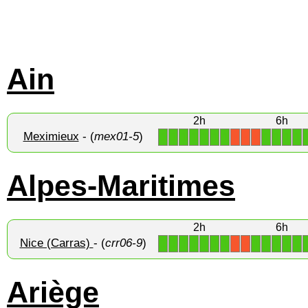
Ain
2h
6h
Meximieux
- (
mex01-5
)
1
1
1
1
1
1
1
1
1
1
1
X
X
X
Alpes-Maritimes
2h
6h
Nice (Carras)
- (
crr06-9
)
1
1
1
1
1
1
1
1
1
1
1
1
X
X
Ariège