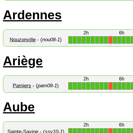
Ardennes
2h
6h
Nouzonville
- (
nou08-1
)
1
1
1
1
1
1
1
1
1
1
1
1
1
X
Ariège
2h
6h
Pamiers
- (
pam09-1
)
1
1
1
1
1
1
1
1
1
1
1
1
1
X
Aube
2h
6h
Sainte-Savine
- (
ssv10-1
)
1
1
1
1
1
1
1
1
1
1
1
1
1
X