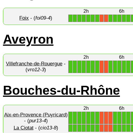
2h
6h
Foix
- (
foi09-4
)
1
1
1
1
1
1
1
1
1
1
1
1
X
X
Aveyron
2h
6h
Villefranche-de-Rouergue
-
1
1
1
1
1
1
1
1
1
1
1
1
X
X
(
vro12-3
)
Bouches-du-Rhône
2h
6h
Aix-en-Provence (Puyricard)
1
1
1
1
1
1
1
1
1
1
1
X
X
X
- (
pur13-4
)
La Ciotat
- (
cio13-8
)
1
1
1
1
1
1
1
1
1
1
1
X
X
X