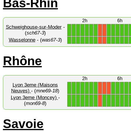
Bas-Rhin
2h
6h
Schweighouse-sur-Moder
-
1
1
1
1
1
1
1
1
1
1
1
1
X
X
(
sch67-3
)
Wasselonne
- (
was67-3
)
1
1
1
1
1
1
1
1
1
1
1
1
X
X
Rhône
2h
6h
Lyon 3eme (Maisons
1
1
1
1
1
1
1
1
1
1
1
X
X
X
Neuves)
- (
mne69-18
)
Lyon 3eme (Moncey)
-
1
1
1
1
1
1
1
1
1
1
1
1
1
X
(
mon69-8
)
Savoie