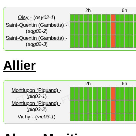
2h
6h
Oisy
- (
osy02-1
)
1
1
1
1
1
1
1
1
1
1
1
1
1
X
Saint-Quentin (Gambetta)
-
1
1
1
1
1
1
1
1
1
1
1
1
1
X
(
sqg02-2
)
Saint-Quentin (Gambetta)
-
1
1
1
1
1
1
1
1
1
1
1
1
1
X
(
sqg02-3
)
Allier
2h
6h
Montluçon (Piquand)
-
1
1
1
1
1
1
1
1
1
1
1
1
1
X
(
piq03-1
)
Montluçon (Piquand)
-
1
1
1
1
1
1
1
1
1
1
1
1
1
X
(
piq03-2
)
Vichy
- (
vic03-1
)
1
1
1
1
1
1
1
1
1
1
1
1
1
X