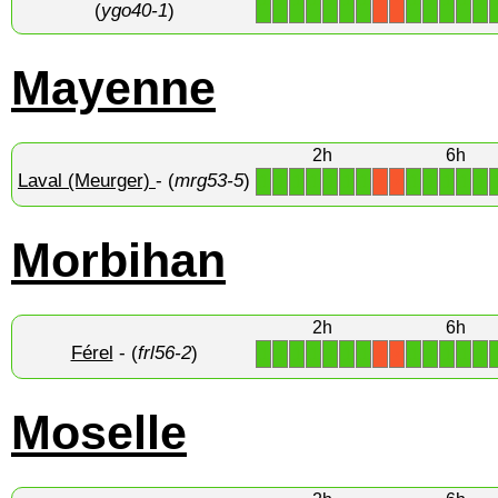
(
ygo40-1
)
Mayenne
2h
6h
Laval (Meurger)
- (
mrg53-5
)
1
1
1
1
1
1
1
1
1
1
1
1
X
X
Morbihan
2h
6h
Férel
- (
frl56-2
)
1
1
1
1
1
1
1
1
1
1
1
1
X
X
Moselle