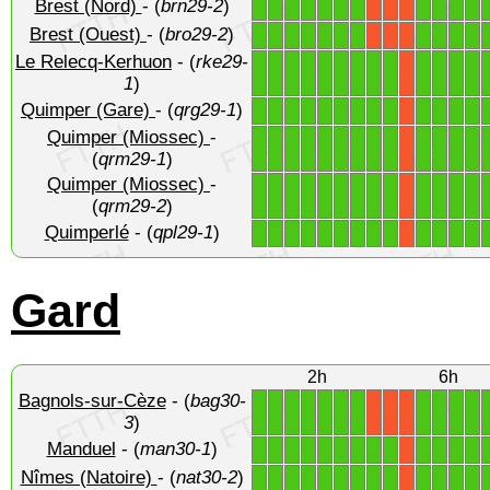
Brest (Nord)
- (
brn29-2
)
1
1
1
1
1
1
1
1
1
1
1
X
X
X
Brest (Ouest)
- (
bro29-2
)
1
1
1
1
1
1
1
1
1
1
1
X
X
X
Le Relecq-Kerhuon
- (
rke29-
1
1
1
1
1
1
1
1
1
1
1
1
1
X
1
)
Quimper (Gare)
- (
qrg29-1
)
1
1
1
1
1
1
1
1
1
1
1
1
1
X
Quimper (Miossec)
-
1
1
1
1
1
1
1
1
1
1
1
1
1
X
(
qrm29-1
)
Quimper (Miossec)
-
1
1
1
1
1
1
1
1
1
1
1
1
1
X
(
qrm29-2
)
Quimperlé
- (
qpl29-1
)
1
1
1
1
1
1
1
1
1
1
1
1
1
X
Gard
2h
6h
Bagnols-sur-Cèze
- (
bag30-
1
1
1
1
1
1
1
1
1
1
1
X
X
X
3
)
Manduel
- (
man30-1
)
1
1
1
1
1
1
1
1
1
1
1
1
1
X
Nîmes (Natoire)
- (
nat30-2
)
1
1
1
1
1
1
1
1
1
1
1
1
1
X