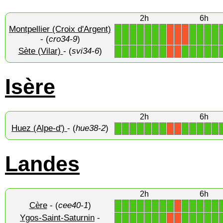
2h
6h
Montpellier (Croix d'Argent)
1
1
1
1
1
1
1
1
1
1
1
X
X
X
- (
cro34-9
)
Sète (Vilar)
- (
svi34-6
)
1
1
1
1
1
1
1
1
1
1
1
1
X
X
Isère
2h
6h
Huez (Alpe-d')
- (
hue38-2
)
1
1
1
1
1
1
1
1
1
1
1
1
X
X
Landes
2h
6h
Cère
- (
cee40-1
)
1
1
1
1
1
1
1
1
1
1
1
1
1
X
Ygos-Saint-Saturnin
-
1
1
1
1
1
1
1
1
1
1
1
1
X
X