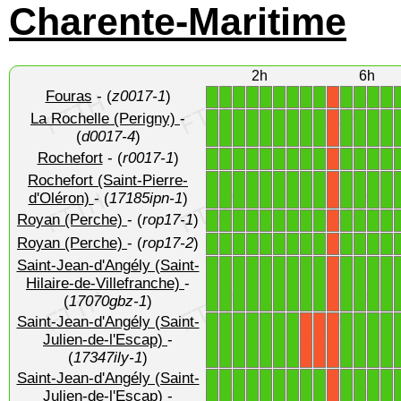
Charente-Maritime
2h
6h
Fouras
- (
z0017-1
)
1
1
1
1
1
1
1
1
1
1
1
1
1
X
La Rochelle (Perigny)
-
1
1
1
1
1
1
1
1
1
1
1
1
1
X
(
d0017-4
)
Rochefort
- (
r0017-1
)
1
1
1
1
1
1
1
1
1
1
1
1
1
X
Rochefort (Saint-Pierre-
1
1
1
1
1
1
1
1
1
1
1
1
1
X
d'Oléron)
- (
17185ipn-1
)
Royan (Perche)
- (
rop17-1
)
1
1
1
1
1
1
1
1
1
1
1
1
1
X
Royan (Perche)
- (
rop17-2
)
1
1
1
1
1
1
1
1
1
1
1
1
1
X
Saint-Jean-d'Angély (Saint-
1
1
1
1
1
1
1
1
1
1
1
1
1
Hilaire-de-Villefranche)
-
X
(
17070gbz-1
)
Saint-Jean-d'Angély (Saint-
1
1
1
1
1
1
1
1
1
1
1
Julien-de-l'Escap)
-
X
X
X
(
17347ily-1
)
Saint-Jean-d'Angély (Saint-
1
1
1
1
1
1
1
1
1
1
1
1
1
Julien-de-l'Escap)
-
X