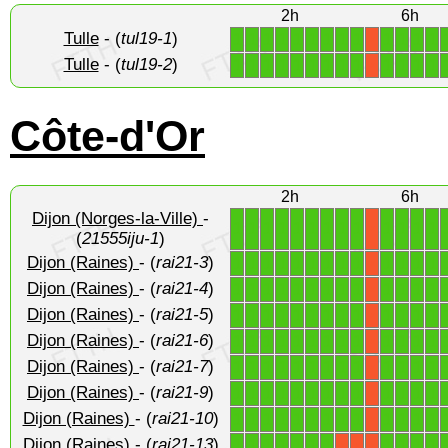
2h
6h
Tulle
- (
tul19-1
)
1
1
1
1
1
1
1
1
1
1
1
1
1
X
Tulle
- (
tul19-2
)
1
1
1
1
1
1
1
1
1
1
1
1
1
X
Côte-d'Or
2h
6h
Dijon (Norges-la-Ville)
-
1
1
1
1
1
1
1
1
1
1
1
1
1
X
(
21555iju-1
)
Dijon (Raines)
- (
rai21-3
)
1
1
1
1
1
1
1
1
1
1
1
1
1
X
Dijon (Raines)
- (
rai21-4
)
1
1
1
1
1
1
1
1
1
1
1
1
1
X
Dijon (Raines)
- (
rai21-5
)
1
1
1
1
1
1
1
1
1
1
1
1
1
X
Dijon (Raines)
- (
rai21-6
)
1
1
1
1
1
1
1
1
1
1
1
1
1
X
Dijon (Raines)
- (
rai21-7
)
1
1
1
1
1
1
1
1
1
1
1
1
1
X
Dijon (Raines)
- (
rai21-9
)
1
1
1
1
1
1
1
1
1
1
1
1
1
X
Dijon (Raines)
- (
rai21-10
)
1
1
1
1
1
1
1
1
1
1
1
1
1
X
Dijon (Raines)
- (
rai21-13
)
1
1
1
1
1
1
1
1
1
1
1
X
X
X