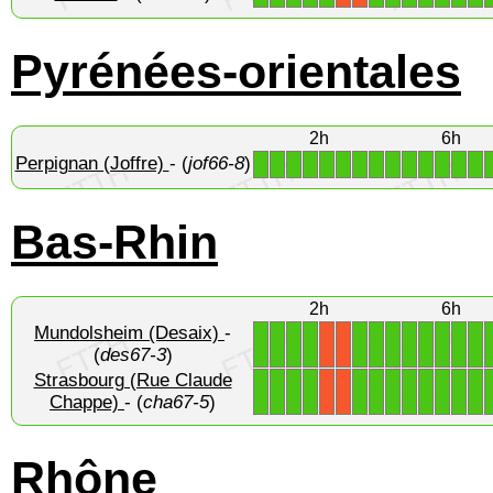
Pyrénées-orientales
2h
6h
Perpignan (Joffre)
- (
jof66-8
)
1
1
1
1
1
1
1
1
1
1
1
1
1
1
Bas-Rhin
2h
6h
Mundolsheim (Desaix)
-
1
1
1
1
1
1
1
1
1
1
1
1
X
X
(
des67-3
)
Strasbourg (Rue Claude
1
1
1
1
1
1
1
1
1
1
1
1
X
X
Chappe)
- (
cha67-5
)
Rhône