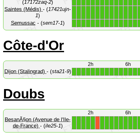
(
17172zaq-2
)
Saintes (Médis)
- (
17421ujn-
1
1
1
1
1
1
1
1
1
1
1
1
1
1
1
)
Semussac
- (
sem17-1
)
1
1
1
1
1
1
1
1
1
1
1
1
1
1
Côte-d'Or
2h
6h
Dijon (Stalingrad)
- (
sta21-9
)
1
1
1
1
1
1
1
1
1
1
1
1
1
1
Doubs
2h
6h
BesanÃ§on (Avenue de l'Ile-
1
1
1
1
1
1
1
1
1
1
1
1
1
X
de-France)
- (
ile25-1
)