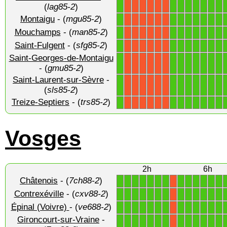
1
1
1
1
1
1
1
1
X
X
X
X
X
X
(
lag85-2
)
Montaigu
- (
mgu85-2
)
1
1
1
1
1
1
1
1
X
X
X
X
X
X
Mouchamps
- (
man85-2
)
1
1
1
1
1
1
1
1
X
X
X
X
X
X
Saint-Fulgent
- (
sfg85-2
)
1
1
1
1
1
1
1
1
X
X
X
X
X
X
Saint-Georges-de-Montaigu
1
1
1
1
1
1
1
1
X
X
X
X
X
X
- (
gmu85-2
)
Saint-Laurent-sur-Sèvre
-
1
1
1
1
1
1
1
1
X
X
X
X
X
X
(
sls85-2
)
Treize-Septiers
- (
trs85-2
)
1
1
1
1
1
1
1
1
X
X
X
X
X
X
Vosges
2h
6h
Châtenois
- (
7ch88-2
)
1
1
1
1
1
1
1
1
1
1
1
1
1
X
Contrexéville
- (
cxv88-2
)
1
1
1
1
1
1
1
1
1
1
1
1
1
X
Épinal (Voivre)
- (
ve688-2
)
1
1
1
1
1
1
1
1
1
1
1
1
1
X
Gironcourt-sur-Vraine
-
1
1
1
1
1
1
1
1
1
1
1
1
1
X