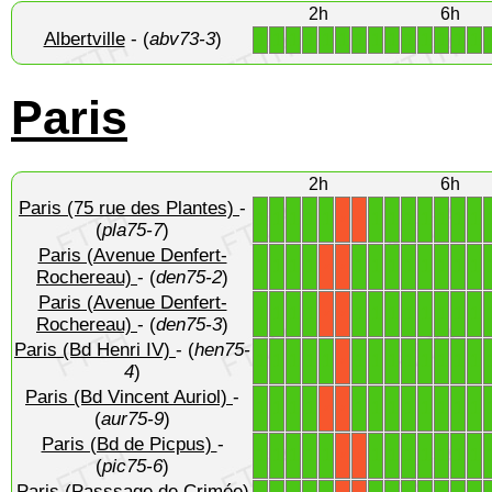
2h
6h
Albertville
- (
abv73-3
)
1
1
1
1
1
1
1
1
1
1
1
1
1
1
Paris
2h
6h
Paris (75 rue des Plantes)
-
1
1
1
1
1
1
1
1
1
1
1
1
X
X
(
pla75-7
)
Paris (Avenue Denfert-
1
1
1
1
1
1
1
1
1
1
1
1
X
X
Rochereau)
- (
den75-2
)
Paris (Avenue Denfert-
1
1
1
1
1
1
1
1
1
1
1
1
X
X
Rochereau)
- (
den75-3
)
Paris (Bd Henri IV)
- (
hen75-
1
1
1
1
1
1
1
1
1
1
1
1
1
X
4
)
Paris (Bd Vincent Auriol)
-
1
1
1
1
1
1
1
1
1
1
1
1
X
X
(
aur75-9
)
Paris (Bd de Picpus)
-
1
1
1
1
1
1
1
1
1
1
1
1
X
X
(
pic75-6
)
Paris (Passsage de Crimée)