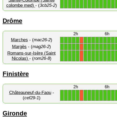
Sainte-Colombe (Sainte
1
1
1
1
1
1
1
1
1
1
1
1
1
1
colombe med)
- (
3cb25-2
)
Drôme
2h
6h
Marches
- (
mac26-2
)
1
1
1
1
1
1
1
1
1
1
1
1
1
X
Margès
- (
mag26-2
)
1
1
1
1
1
1
1
1
1
1
1
1
1
X
Romans-sur-Isère (Saint
1
1
1
1
1
1
1
1
1
1
1
1
1
X
Nicolas)
- (
rom26-8
)
Finistère
2h
6h
Châteauneuf-du-Faou
-
1
1
1
1
1
1
1
1
1
1
1
1
1
X
(
cef29-1
)
Gironde