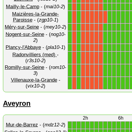
Mailly-le-Camp
- (
mai10-2
)
1
1
1
1
1
1
1
1
X
X
X
X
X
X
Maizières-la-Grande-
1
1
1
1
1
1
1
X
X
X
X
X
X
X
Paroisse
- (
zgp10-1
)
Méry-sur-Seine
- (
mey10-2
)
1
1
1
1
1
1
1
1
X
X
X
X
X
X
Nogent-sur-Seine
- (
nog10-
1
1
1
1
1
1
1
1
X
X
X
X
X
X
2
)
Plancy-l'Abbaye
- (
pla10-1
)
1
1
1
1
1
1
1
1
X
X
X
X
X
X
Radonvilliers (med)
-
1
1
1
1
1
1
1
1
X
X
X
X
X
X
(
r3s10-2
)
Romilly-sur-Seine
- (
rom10-
1
1
1
1
1
1
1
1
X
X
X
X
X
X
3
)
Villenauxe-la-Grande
-
1
1
1
1
1
1
1
1
X
X
X
X
X
X
(
vix10-2
)
Aveyron
2h
6h
Mur-de-Barrez
- (
mdz12-2
)
1
1
1
1
1
1
1
1
1
1
1
1
1
1