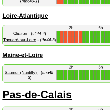
(
mn640-1
)
Loire-Atlantique
2h
6h
Clisson
- (
cli44-4
)
1
1
1
1
1
1
1
1
X
X
X
X
X
X
Thouaré-sur-Loire
- (
thr44-3
)
1
1
1
1
1
1
1
1
X
X
X
X
X
X
Maine-et-Loire
2h
6h
Saumur (Nantilly)
- (
sna49-
1
1
1
1
1
1
1
1
1
1
1
1
1
1
3
)
Pas-de-Calais
2h
6h