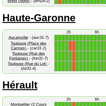
Brest (Nord)
- (
brn29-2
)
1
1
1
1
1
1
1
1
1
1
1
1
1
X
Haute-Garonne
2h
6h
Aucamville
- (
auc31-7
)
1
1
1
1
1
1
1
1
1
1
1
1
1
1
Toulouse (Place des
1
1
1
1
1
1
1
1
1
1
1
1
X
X
Carmes)
- (
car31-1
)
Toulouse (Rue des
1
1
1
1
1
1
1
1
1
1
1
1
1
X
Fontaines)
- (
fon31-7
)
Toulouse (Rue du Lot)
-
1
1
1
1
1
1
1
1
1
1
1
1
1
X
(
lot31-4
)
Hérault
2h
6h
Montpellier (2 Cours