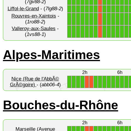
(
7gv88-2
)
Liffol-le-Grand
- (
7lg88-2
)
1
1
1
1
1
1
1
1
1
1
1
1
1
X
Rouvres-en-Xaintois
-
1
1
1
1
1
1
1
1
1
1
1
1
1
X
(
1ro88-2
)
Valleroy-aux-Saules
-
1
1
1
1
1
1
1
1
1
1
1
1
1
X
(
1vs88-1
)
Alpes-Maritimes
2h
6h
Nice (Rue de l'AbbÃ©
1
1
1
1
1
1
1
1
1
1
1
1
X
X
GrÃ©goire)
- (
abb06-4
)
Bouches-du-Rhône
2h
6h
Marseille (Avenue