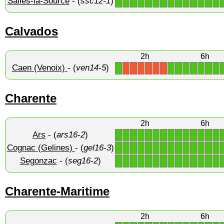
Salles-la-Source
- (
ssc12-1
)
1
1
1
1
1
1
1
1
1
1
1
1
1
1
Calvados
2h
6h
Caen (Venoix)
- (
ven14-5
)
1
1
1
1
1
1
1
1
X
X
X
X
X
X
Charente
2h
6h
Ars
- (
ars16-2
)
1
1
1
1
1
1
1
1
1
1
1
1
1
1
Cognac (Gelines)
- (
gel16-3
)
1
1
1
1
1
1
1
1
1
1
1
1
1
1
Segonzac
- (
seg16-2
)
1
1
1
1
1
1
1
1
1
1
1
1
1
1
Charente-Maritime
2h
6h