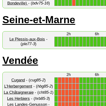
1
1
1
1
1
1
1
1
1
1
1
1
1
X
Bondeville)
- (
bdv75-16
)
Seine-et-Marne
2h
6h
Le Plessis-aux-Bois
-
1
1
1
1
1
1
1
1
1
1
1
1
1
1
(
ple77-3
)
Vendée
2h
6h
Cugand
- (
cug85-2
)
1
1
1
1
1
1
1
1
X
X
X
X
X
X
L'Herbergement
- (
hbg85-2
)
1
1
1
1
1
1
1
1
X
X
X
X
X
X
La Châtaigneraie
- (
cht85-1
)
1
1
1
1
1
1
1
1
X
X
X
X
X
X
Les Herbiers
- (
hrb85-3
)
1
1
1
1
1
1
1
1
X
X
X
X
X
X
Les Landes-Genusson
-