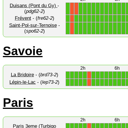
Duisans (Pont du Gy)
-
1
1
1
1
1
1
1
1
1
1
1
1
X
X
(
pdg62-2
)
Frévent
- (
fre62-2
)
1
1
1
1
1
1
1
1
1
1
1
1
1
X
Saint-Pol-sur-Ternoise
-
1
1
1
1
1
1
1
1
1
1
1
1
1
X
(
spo62-2
)
Savoie
2h
6h
La Bridoire
- (
brd73-2
)
1
1
1
1
1
1
1
1
1
1
1
1
1
X
Lépin-le-Lac
- (
lep73-2
)
1
1
1
1
1
1
1
1
1
1
1
1
1
X
Paris
2h
6h
Paris 3eme (Turbigo