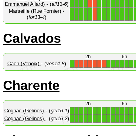
1
1
1
1
1
1
1
1
1
1
1
1
X
X
Emmanuel Allard)
- (
all13-6
)
Marseille (Rue Fornier)
-
1
1
1
1
1
1
1
1
1
1
1
1
1
X
(
for13-4
)
Calvados
2h
6h
Caen (Venoix)
- (
ven14-8
)
1
1
1
1
1
1
1
X
X
X
X
X
X
X
Charente
2h
6h
Cognac (Gelines)
- (
gel16-1
)
1
1
1
1
1
1
1
1
1
1
1
1
1
1
Cognac (Gelines)
- (
gel16-2
)
1
1
1
1
1
1
1
1
1
1
1
1
1
1