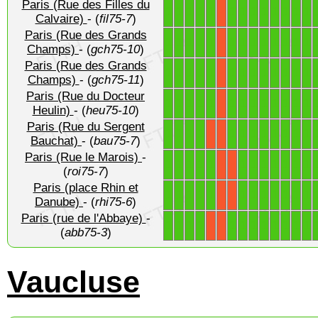
Paris (Rue des Filles du
1
1
1
1
1
1
1
1
1
1
1
1
1
X
Calvaire)
- (
fil75-7
)
Paris (Rue des Grands
1
1
1
1
1
1
1
1
1
1
1
1
1
X
Champs)
- (
gch75-10
)
Paris (Rue des Grands
1
1
1
1
1
1
1
1
1
1
1
1
1
X
Champs)
- (
gch75-11
)
Paris (Rue du Docteur
1
1
1
1
1
1
1
1
1
1
1
1
1
X
Heulin)
- (
heu75-10
)
Paris (Rue du Sergent
1
1
1
1
1
1
1
1
1
1
1
1
X
X
Bauchat)
- (
bau75-7
)
Paris (Rue le Marois)
-
1
1
1
1
1
1
1
1
1
1
1
1
X
X
(
roi75-7
)
Paris (place Rhin et
1
1
1
1
1
1
1
1
1
1
1
1
X
X
Danube)
- (
rhi75-6
)
Paris (rue de l'Abbaye)
-
1
1
1
1
1
1
1
1
1
1
1
1
X
X
(
abb75-3
)
Vaucluse