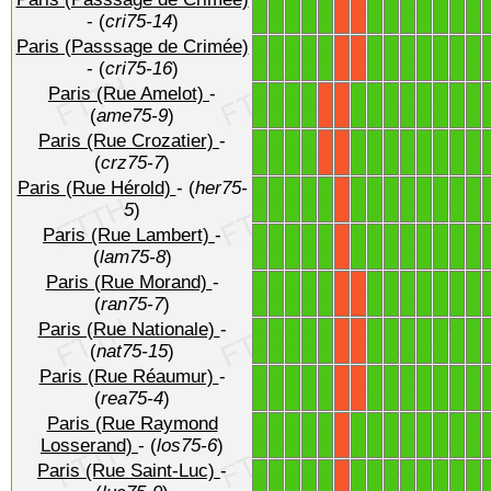
1
1
1
1
1
1
1
1
1
1
1
1
X
X
- (
cri75-14
)
Paris (Passsage de Crimée)
1
1
1
1
1
1
1
1
1
1
1
1
X
X
- (
cri75-16
)
Paris (Rue Amelot)
-
1
1
1
1
1
1
1
1
1
1
1
1
X
X
(
ame75-9
)
Paris (Rue Crozatier)
-
1
1
1
1
1
1
1
1
1
1
1
1
X
X
(
crz75-7
)
Paris (Rue Hérold)
- (
her75-
1
1
1
1
1
1
1
1
1
1
1
1
1
X
5
)
Paris (Rue Lambert)
-
1
1
1
1
1
1
1
1
1
1
1
1
1
X
(
lam75-8
)
Paris (Rue Morand)
-
1
1
1
1
1
1
1
1
1
1
1
1
X
X
(
ran75-7
)
Paris (Rue Nationale)
-
1
1
1
1
1
1
1
1
1
1
1
1
X
X
(
nat75-15
)
Paris (Rue Réaumur)
-
1
1
1
1
1
1
1
1
1
1
1
1
X
X
(
rea75-4
)
Paris (Rue Raymond
1
1
1
1
1
1
1
1
1
1
1
1
1
X
Losserand)
- (
los75-6
)
Paris (Rue Saint-Luc)
-
1
1
1
1
1
1
1
1
1
1
1
1
1
X