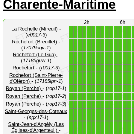
Charente-Maritime
2h
6h
La Rochelle (Mireuil)
-
1
1
1
1
1
1
1
1
1
1
1
1
1
1
(
e0017-3
)
Rochefort (Breuillet)
-
1
1
1
1
1
1
1
1
1
1
1
1
1
1
(
17079cqv-1
)
Rochefort (Le Gua)
-
1
1
1
1
1
1
1
1
1
1
1
1
1
1
(
17185guw-1
)
Rochefort
- (
r0017-3
)
1
1
1
1
1
1
1
1
1
1
1
1
1
1
Rochefort (Saint-Pierre-
1
1
1
1
1
1
1
1
1
1
1
1
1
1
d'Oléron)
- (
17185ipn-1
)
Royan (Perche)
- (
rop17-1
)
1
1
1
1
1
1
1
1
1
1
1
1
1
1
Royan (Perche)
- (
rop17-2
)
1
1
1
1
1
1
1
1
1
1
1
1
1
1
Royan (Perche)
- (
rop17-3
)
1
1
1
1
1
1
1
1
1
1
1
1
1
1
Saint-Georges-des-Coteaux
1
1
1
1
1
1
1
1
1
1
1
1
1
1
- (
sgx17-1
)
Saint-Jean-d'Angély (Les
1
1
1
1
1
1
1
1
1
1
1
1
1
1
Églises-d'Argenteuil)
-