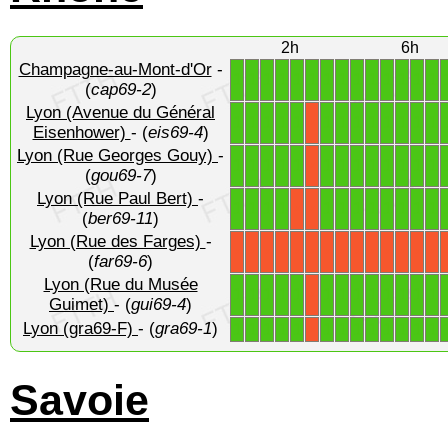
2h
6h
Champagne-au-Mont-d'Or
-
1
1
1
1
1
1
1
1
1
1
1
1
1
1
(
cap69-2
)
Lyon (Avenue du Général
1
1
1
1
1
1
1
1
1
1
1
1
1
X
Eisenhower)
- (
eis69-4
)
Lyon (Rue Georges Gouy)
-
1
1
1
1
1
1
1
1
1
1
1
1
1
X
(
gou69-7
)
Lyon (Rue Paul Bert)
-
1
1
1
1
1
1
1
1
1
1
1
1
X
X
(
ber69-11
)
Lyon (Rue des Farges)
-
X
X
X
X
X
X
X
X
X
X
X
X
X
X
(
far69-6
)
Lyon (Rue du Musée
1
1
1
1
1
1
1
1
1
1
1
1
1
X
Guimet)
- (
gui69-4
)
Lyon (gra69-F)
- (
gra69-1
)
1
1
1
1
1
1
1
1
1
1
1
1
1
X
Savoie