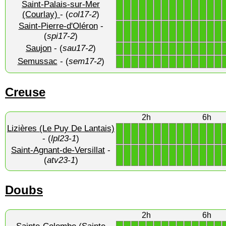
Saint-Palais-sur-Mer
1
1
1
1
1
1
1
1
1
1
1
1
1
1
(Courlay)
- (
col17-2
)
Saint-Pierre-d'Oléron
-
1
1
1
1
1
1
1
1
1
1
1
1
1
1
(
spi17-2
)
Saujon
- (
sau17-2
)
1
1
1
1
1
1
1
1
1
1
1
1
1
1
Semussac
- (
sem17-2
)
1
1
1
1
1
1
1
1
1
1
1
1
1
1
Creuse
2h
6h
Lizières (Le Puy De Lantais)
1
1
1
1
1
1
1
1
1
1
1
1
1
1
- (
lpl23-1
)
Saint-Agnant-de-Versillat
-
1
1
1
1
1
1
1
1
1
1
1
1
1
1
(
atv23-1
)
Doubs
2h
6h