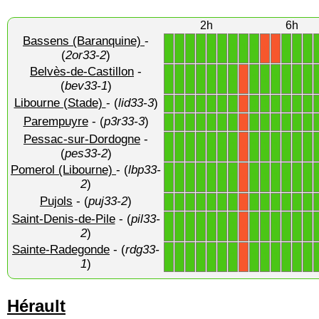
2h
6h
Bassens (Baranquine)
-
1
1
1
1
1
1
1
1
1
1
1
1
X
X
(
2or33-2
)
Belvès-de-Castillon
-
1
1
1
1
1
1
1
1
1
1
1
1
1
X
(
bev33-1
)
Libourne (Stade)
- (
lid33-3
)
1
1
1
1
1
1
1
1
1
1
1
1
1
X
Parempuyre
- (
p3r33-3
)
1
1
1
1
1
1
1
1
1
1
1
1
1
X
Pessac-sur-Dordogne
-
1
1
1
1
1
1
1
1
1
1
1
1
1
X
(
pes33-2
)
Pomerol (Libourne)
- (
lbp33-
1
1
1
1
1
1
1
1
1
1
1
1
1
X
2
)
Pujols
- (
puj33-2
)
1
1
1
1
1
1
1
1
1
1
1
1
1
X
Saint-Denis-de-Pile
- (
pil33-
1
1
1
1
1
1
1
1
1
1
1
1
1
X
2
)
Sainte-Radegonde
- (
rdg33-
1
1
1
1
1
1
1
1
1
1
1
1
1
X
1
)
Hérault