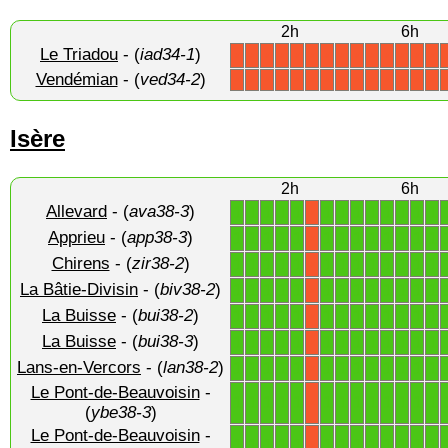
2h
6h
Le Triadou
- (
iad34-1
)
X
X
X
X
X
X
X
X
X
X
X
X
X
X
Vendémian
- (
ved34-2
)
X
X
X
X
X
X
X
X
X
X
X
X
X
X
Isère
2h
6h
Allevard
- (
ava38-3
)
1
1
1
1
1
1
1
1
1
1
1
1
1
X
Apprieu
- (
app38-3
)
1
1
1
1
1
1
1
1
1
1
1
1
1
X
Chirens
- (
zir38-2
)
1
1
1
1
1
1
1
1
1
1
1
1
1
X
La Bâtie-Divisin
- (
biv38-2
)
1
1
1
1
1
1
1
1
1
1
1
1
1
X
La Buisse
- (
bui38-2
)
1
1
1
1
1
1
1
1
1
1
1
1
1
X
La Buisse
- (
bui38-3
)
1
1
1
1
1
1
1
1
1
1
1
1
1
X
Lans-en-Vercors
- (
lan38-2
)
1
1
1
1
1
1
1
1
1
1
1
1
1
X
Le Pont-de-Beauvoisin
-
1
1
1
1
1
1
1
1
1
1
1
1
1
X
(
ybe38-3
)
Le Pont-de-Beauvoisin
-
1
1
1
1
1
1
1
1
1
1
1
1
1
X