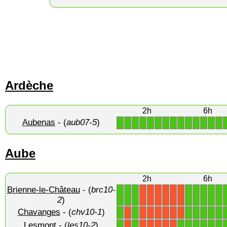
Ardèche
2h
6h
Aubenas
- (
aub07-5
)
1
1
1
1
1
1
1
1
1
1
1
1
1
1
Aube
2h
6h
Brienne-le-Château
- (
brc10-
1
1
1
1
1
1
1
1
X
X
X
X
X
X
2
)
Chavanges
- (
chv10-1
)
1
1
1
1
1
1
1
X
X
X
X
X
X
X
Lesmont
- (
les10-2
)
1
1
1
1
1
1
1
1
X
X
X
X
X
X