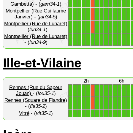
1
1
1
1
1
1
1
1
1
1
1
1
1
X
Gambetta)
- (
gam34-1
)
Montpellier (Rue Guillaume
1
1
1
1
1
1
1
1
1
1
1
1
1
X
Janvier)
- (
jan34-5
)
Montpellier (Rue de Lunaret)
1
1
1
1
1
1
1
1
1
1
1
1
1
X
- (
lun34-1
)
Montpellier (Rue de Lunaret)
1
1
1
1
1
1
1
1
1
1
1
1
1
1
- (
lun34-9
)
Ille-et-Vilaine
2h
6h
Rennes (Rue du Sapeur
1
1
1
1
1
1
1
1
1
1
1
1
1
X
Jouan)
- (
jou35-1
)
Rennes (Square de Flandre)
1
1
1
1
1
1
1
1
1
1
1
1
1
X
- (
fla35-2
)
Vitré
- (
vit35-1
)
1
1
1
1
1
1
1
1
1
1
1
1
1
1