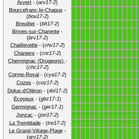
Arvert
- (
arv17-2
)
1
1
1
1
1
1
1
1
1
1
1
1
1
1
Bourcefranc-le-Chapus
-
1
1
1
1
1
1
1
1
1
1
1
1
1
1
(
bou17-2
)
Breuillet
- (
blt17-2
)
1
1
1
1
1
1
1
1
1
1
1
1
1
1
Brives-sur-Charente
-
1
1
1
1
1
1
1
1
1
1
1
1
1
1
(
brv17-2
)
Chaillevette
- (
chv17-2
)
1
1
1
1
1
1
1
1
1
1
1
1
1
1
Chaniers
- (
cnr17-2
)
1
1
1
1
1
1
1
1
1
1
1
1
1
1
Chermignac (Drugeons)
-
1
1
1
1
1
1
1
1
1
1
1
1
1
1
(
chc17-2
)
Corme-Royal
- (
cya17-2
)
1
1
1
1
1
1
1
1
1
1
1
1
1
1
Cozes
- (
coz17-2
)
1
1
1
1
1
1
1
1
1
1
1
1
1
1
Dolus-d'Oléron
- (
dol17-2
)
1
1
1
1
1
1
1
1
1
1
1
1
1
1
Écoyeux
- (
gbz17-1
)
1
1
1
1
1
1
1
1
1
1
1
1
1
1
Germignac
- (
ger17-1
)
1
1
1
1
1
1
1
1
1
1
1
1
1
1
Jonzac
- (
jon17-2
)
1
1
1
1
1
1
1
1
1
1
1
1
1
1
La Tremblade
- (
tre17-2
)
1
1
1
1
1
1
1
1
1
1
1
1
1
1
Le Grand-Village-Plage
-
1
1
1
1
1
1
1
1
1
1
1
1
1
1
(
grv17-2
)