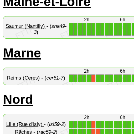
Maine-et-Loire
2h
6h
Saumur (Nantilly)
- (
sna49-
1
1
1
1
1
1
1
1
1
1
1
1
1
1
3
)
Marne
2h
6h
Reims (Ceres)
- (
cer51-7
)
1
1
1
1
1
1
1
1
1
1
1
1
1
X
Nord
2h
6h
Lille (Rue d'Isly)
- (
isl59-2
)
1
1
1
1
1
1
1
1
1
1
1
1
1
X
Râches
- (
rac59-2
)
1
1
1
1
1
1
1
1
1
1
1
1
X
X