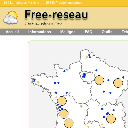
14 231 membres Ma ligne
15 560 Freebox mesurées
Accueil
Informations
Ma ligne
FAQ
Outils
Tch