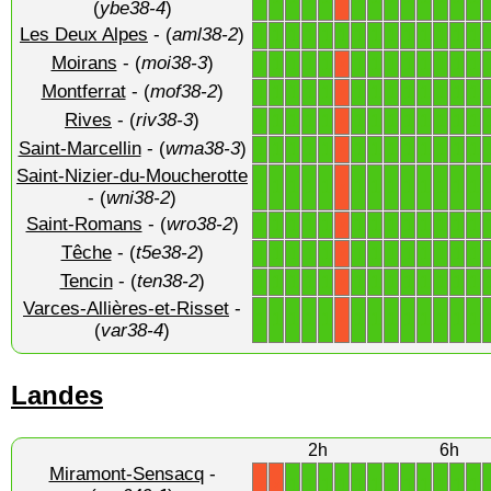
(
ybe38-4
)
Les Deux Alpes
- (
aml38-2
)
1
1
1
1
1
1
1
1
1
1
1
1
1
1
Moirans
- (
moi38-3
)
1
1
1
1
1
1
1
1
1
1
1
1
1
X
Montferrat
- (
mof38-2
)
1
1
1
1
1
1
1
1
1
1
1
1
1
X
Rives
- (
riv38-3
)
1
1
1
1
1
1
1
1
1
1
1
1
1
X
Saint-Marcellin
- (
wma38-3
)
1
1
1
1
1
1
1
1
1
1
1
1
1
X
Saint-Nizier-du-Moucherotte
1
1
1
1
1
1
1
1
1
1
1
1
1
X
- (
wni38-2
)
Saint-Romans
- (
wro38-2
)
1
1
1
1
1
1
1
1
1
1
1
1
1
X
Têche
- (
t5e38-2
)
1
1
1
1
1
1
1
1
1
1
1
1
1
X
Tencin
- (
ten38-2
)
1
1
1
1
1
1
1
1
1
1
1
1
1
X
Varces-Allières-et-Risset
-
1
1
1
1
1
1
1
1
1
1
1
1
1
X
(
var38-4
)
Landes
2h
6h
Miramont-Sensacq
-
1
1
1
1
1
1
1
1
1
1
1
1
X
X