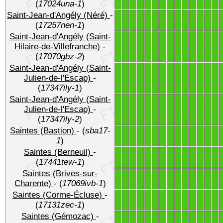
(
17024una-1
)
Saint-Jean-d'Angély (Néré)
-
1
1
1
1
1
1
1
1
1
1
1
1
1
1
(
17257nen-1
)
Saint-Jean-d'Angély (Saint-
1
1
1
1
1
1
1
1
1
1
1
1
1
1
Hilaire-de-Villefranche)
-
(
17070gbz-2
)
Saint-Jean-d'Angély (Saint-
1
1
1
1
1
1
1
1
1
1
1
1
1
1
Julien-de-l'Escap)
-
(
17347ily-1
)
Saint-Jean-d'Angély (Saint-
1
1
1
1
1
1
1
1
1
1
1
1
1
1
Julien-de-l'Escap)
-
(
17347ily-2
)
Saintes (Bastion)
- (
sba17-
1
1
1
1
1
1
1
1
1
1
1
1
1
1
1
)
Saintes (Berneuil)
-
1
1
1
1
1
1
1
1
1
1
1
1
1
1
(
17441tew-1
)
Saintes (Brives-sur-
1
1
1
1
1
1
1
1
1
1
1
1
1
1
Charente)
- (
17069ivb-1
)
Saintes (Corme-Écluse)
-
1
1
1
1
1
1
1
1
1
1
1
1
1
1
(
17131zec-1
)
Saintes (Gémozac)
-
1
1
1
1
1
1
1
1
1
1
1
1
1
1