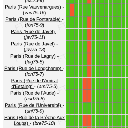
(
luc75-9
)
Paris (Rue Vauvenargues)
-
1
1
1
1
1
1
1
1
1
1
1
1
1
X
(
vau75-16
)
Paris (Rue de Fontarabie)
-
1
1
1
1
1
1
1
1
1
1
1
1
1
X
(
fon75-9
)
Paris (Rue de Javel)
-
1
1
1
1
1
1
1
1
1
1
1
1
1
X
(
jav75-11
)
Paris (Rue de Javel)
-
1
1
1
1
1
1
1
1
1
1
1
1
1
X
(
jav75-13
)
Paris (Rue de Lagny)
-
1
1
1
1
1
1
1
1
1
1
1
1
1
X
(
lag75-5
)
Paris (Rue de Longchamp)
-
1
1
1
1
1
1
1
1
1
1
1
1
1
X
(
lon75-7
)
Paris (Rue de l'Amiral
1
1
1
1
1
1
1
1
1
1
1
1
X
X
d'Estaing)
- (
ami75-5
)
Paris (Rue de l'Aude)
-
1
1
1
1
1
1
1
1
1
1
1
1
X
X
(
aud75-8
)
Paris (Rue de l'Université)
-
1
1
1
1
1
1
1
1
1
1
1
1
1
1
(
uni75-9
)
Paris (Rue de la Brèche Aux
1
1
1
1
1
1
1
1
1
1
1
1
X
X
Loups)
- (
bre75-10
)