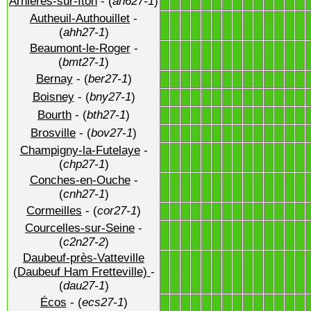
Arnières-sur-Iton
- (
an627-1
)
1
1
1
1
1
1
1
1
1
1
1
1
1
1
Autheuil-Authouillet
-
1
1
1
1
1
1
1
1
1
1
1
1
1
1
(
ahh27-1
)
Beaumont-le-Roger
-
1
1
1
1
1
1
1
1
1
1
1
1
1
1
(
bmt27-1
)
Bernay
- (
ber27-1
)
1
1
1
1
1
1
1
1
1
1
1
1
1
1
Boisney
- (
bny27-1
)
1
1
1
1
1
1
1
1
1
1
1
1
1
1
Bourth
- (
bth27-1
)
1
1
1
1
1
1
1
1
1
1
1
1
1
1
Brosville
- (
bov27-1
)
1
1
1
1
1
1
1
1
1
1
1
1
1
1
Champigny-la-Futelaye
-
1
1
1
1
1
1
1
1
1
1
1
1
1
1
(
chp27-1
)
Conches-en-Ouche
-
1
1
1
1
1
1
1
1
1
1
1
1
1
1
(
cnh27-1
)
Cormeilles
- (
cor27-1
)
1
1
1
1
1
1
1
1
1
1
1
1
1
1
Courcelles-sur-Seine
-
1
1
1
1
1
1
1
1
1
1
1
1
1
1
(
c2n27-2
)
Daubeuf-près-Vatteville
1
1
1
1
1
1
1
1
1
1
1
1
1
1
(Daubeuf Ham Fretteville)
-
(
dau27-1
)
Écos
- (
ecs27-1
)
1
1
1
1
1
1
1
1
1
1
1
1
1
1