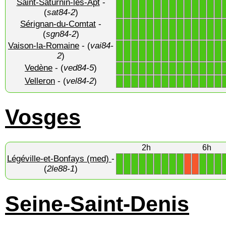
Saint-Saturnin-lès-Apt
-
1
1
1
1
1
1
1
1
1
1
1
1
1
1
(
sat84-2
)
Sérignan-du-Comtat
-
1
1
1
1
1
1
1
1
1
1
1
1
1
1
(
sgn84-2
)
Vaison-la-Romaine
- (
vai84-
1
1
1
1
1
1
1
1
1
1
1
1
1
1
2
)
Vedène
- (
ved84-5
)
1
1
1
1
1
1
1
1
1
1
1
1
1
1
Velleron
- (
vel84-2
)
1
1
1
1
1
1
1
1
1
1
1
1
1
1
Vosges
2h
6h
Légéville-et-Bonfays (med)
-
1
1
1
1
1
1
1
1
1
1
1
1
X
X
(
2le88-1
)
Seine-Saint-Denis