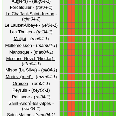
Augiers)
- (
aug04-1
)
Forcalquier
- (
for04-1
)
1
1
1
1
1
1
1
1
1
1
1
1
X
X
Le Chaffaut-Saint-Jurson
-
1
1
1
1
1
1
1
1
1
1
1
1
X
X
(
cjm04-2
)
Le Lauzet-Ubaye
- (
lel04-1
)
1
1
1
1
1
1
1
1
1
1
1
1
X
X
Les Thuiles
- (
thl04-1
)
1
1
1
1
1
1
1
1
1
1
1
1
X
X
Malijai
- (
maj04-1
)
1
1
1
1
1
1
1
1
1
1
1
1
X
X
Mallemoisson
- (
mam04-1
)
1
1
1
1
1
1
1
1
1
1
1
1
X
X
Manosque
- (
man04-1
)
1
1
1
1
1
1
1
1
1
1
1
1
X
X
Méolans-Revel (Rioclar)
-
1
1
1
1
1
1
1
1
1
1
1
1
X
X
(
r1m04-1
)
Mison (La Silve)
- (
sil04-1
)
1
1
1
1
1
1
1
1
1
1
1
1
X
X
Moriez (med)
- (
mzm04-1
)
1
1
1
1
1
1
1
1
1
1
1
1
X
X
Oraison
- (
orn04-1
)
1
1
1
1
1
1
1
1
1
1
1
1
X
X
Peyruis
- (
pey04-1
)
1
1
1
1
1
1
1
1
1
1
1
1
X
X
Reillanne
- (
rei04-1
)
1
1
1
1
1
1
1
1
1
1
1
1
X
X
Saint-André-les-Alpes
-
1
1
1
1
1
1
1
1
1
1
1
1
X
X
(
san04-1
)
Saint-Maime
- (
sma04-1
)
1
1
1
1
1
1
1
1
1
1
1
1
X
X