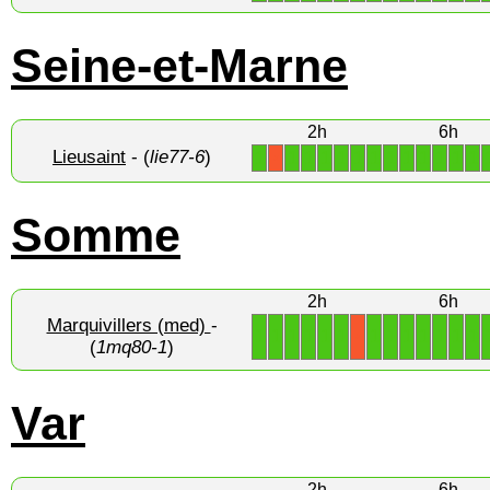
Seine-et-Marne
2h
6h
Lieusaint
- (
lie77-6
)
1
1
1
1
1
1
1
1
1
1
1
1
1
X
Somme
2h
6h
Marquivillers (med)
-
1
1
1
1
1
1
1
1
1
1
1
1
1
X
(
1mq80-1
)
Var
2h
6h