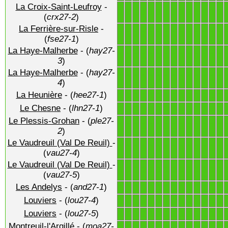
La Croix-Saint-Leufroy
-
1
1
1
1
1
1
1
1
1
1
1
1
1
1
(
crx27-2
)
La Ferrière-sur-Risle
-
1
1
1
1
1
1
1
1
1
1
1
1
1
1
(
fse27-1
)
La Haye-Malherbe
- (
hay27-
1
1
1
1
1
1
1
1
1
1
1
1
1
1
3
)
La Haye-Malherbe
- (
hay27-
1
1
1
1
1
1
1
1
1
1
1
1
1
1
4
)
La Heunière
- (
hee27-1
)
1
1
1
1
1
1
1
1
1
1
1
1
1
1
Le Chesne
- (
lhn27-1
)
1
1
1
1
1
1
1
1
1
1
1
1
1
1
Le Plessis-Grohan
- (
ple27-
1
1
1
1
1
1
1
1
1
1
1
1
1
1
2
)
Le Vaudreuil (Val De Reuil)
-
1
1
1
1
1
1
1
1
1
1
1
1
1
1
(
vau27-4
)
Le Vaudreuil (Val De Reuil)
-
1
1
1
1
1
1
1
1
1
1
1
1
1
1
(
vau27-5
)
Les Andelys
- (
and27-1
)
1
1
1
1
1
1
1
1
1
1
1
1
1
1
Louviers
- (
lou27-4
)
1
1
1
1
1
1
1
1
1
1
1
1
1
1
Louviers
- (
lou27-5
)
1
1
1
1
1
1
1
1
1
1
1
1
1
1
Montreuil-l'Argillé
- (
moa27-