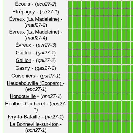
Écouis
- (
ecu27-2
)
1
1
1
1
1
1
1
1
1
1
1
1
1
1
Étrépagny
- (
etr27-1
)
1
1
1
1
1
1
1
1
1
1
1
1
1
1
Évreux (La Madeleine)
-
1
1
1
1
1
1
1
1
1
1
1
1
1
1
(
mad27-2
)
Évreux (La Madeleine)
-
1
1
1
1
1
1
1
1
1
1
1
1
1
1
(
mad27-4
)
Évreux
- (
evr27-3
)
1
1
1
1
1
1
1
1
1
1
1
1
1
1
Gaillon
- (
gai27-1
)
1
1
1
1
1
1
1
1
1
1
1
1
1
1
Gaillon
- (
gai27-2
)
1
1
1
1
1
1
1
1
1
1
1
1
1
1
Gasny
- (
gas27-2
)
1
1
1
1
1
1
1
1
1
1
1
1
1
1
Guiseniers
- (
gsr27-1
)
1
1
1
1
1
1
1
1
1
1
1
1
1
1
Heudebouville (Ecoparc)
-
1
1
1
1
1
1
1
1
1
1
1
1
1
1
(
epc27-1
)
Hondouville
- (
hnd27-1
)
1
1
1
1
1
1
1
1
1
1
1
1
1
1
Houlbec-Cocherel
- (
coc27-
1
1
1
1
1
1
1
1
1
1
1
1
1
1
1
)
Ivry-la-Bataille
- (
ivr27-1
)
1
1
1
1
1
1
1
1
1
1
1
1
1
1
La Bonneville-sur-Iton
-
1
1
1
1
1
1
1
1
1
1
1
1
1
1
(
bon27-1
)