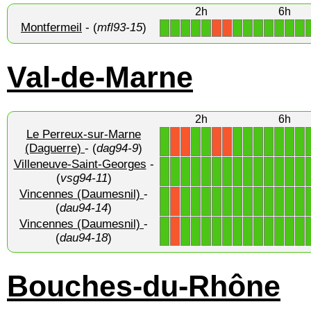
2h
6h
Montfermeil
- (
mfl93-15
)
1
1
1
1
1
1
1
1
1
1
1
1
X
X
Val-de-Marne
2h
6h
Le Perreux-sur-Marne
1
1
1
1
1
1
1
1
1
1
X
X
X
X
(Daguerre)
- (
dag94-9
)
Villeneuve-Saint-Georges
-
1
1
1
1
1
1
1
1
1
1
1
1
1
1
(
vsg94-11
)
Vincennes (Daumesnil)
-
1
1
1
1
1
1
1
1
1
1
1
1
1
X
(
dau94-14
)
Vincennes (Daumesnil)
-
1
1
1
1
1
1
1
1
1
1
1
1
1
X
(
dau94-18
)
Bouches-du-Rhône