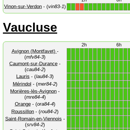
Vinon-sur-Verdon
- (
vin83-1
)
1
1
1
1
1
1
1
1
1
1
1
1
X
X
Vaucluse
2h
6h
Avignon (Montfavet)
-
1
1
1
1
1
1
1
1
1
1
1
1
1
1
(
mfv84-3
)
Caumont-sur-Durance
-
1
1
1
1
1
1
1
1
1
1
1
1
1
1
(
cau84-2
)
Lauris
- (
lau84-3
)
1
1
1
1
1
1
1
1
1
1
1
1
1
1
Mérindol
- (
mer84-2
)
1
1
1
1
1
1
1
1
1
1
1
1
1
1
Morières-lès-Avignon
-
1
1
1
1
1
1
1
1
1
1
1
1
1
1
(
mre84-4
)
Orange
- (
ora84-4
)
1
1
1
1
1
1
1
1
1
1
1
1
1
1
Roussillon
- (
rou84-2
)
1
1
1
1
1
1
1
1
1
1
1
1
1
1
Saint-Romain-en-Viennois
-
1
1
1
1
1
1
1
1
1
1
1
1
1
1
(
srv84-2
)