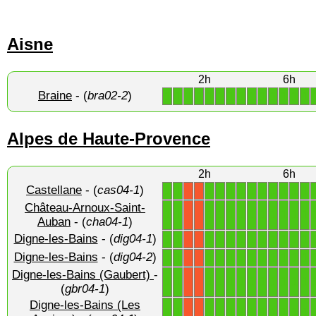
Aisne
2h
6h
Braine
- (
bra02-2
)
1
1
1
1
1
1
1
1
1
1
1
1
1
1
Alpes de Haute-Provence
2h
6h
Castellane
- (
cas04-1
)
1
1
1
1
1
1
1
1
1
1
1
1
X
X
Château-Arnoux-Saint-
1
1
1
1
1
1
1
1
1
1
1
1
X
X
Auban
- (
cha04-1
)
Digne-les-Bains
- (
dig04-1
)
1
1
1
1
1
1
1
1
1
1
1
1
X
X
Digne-les-Bains
- (
dig04-2
)
1
1
1
1
1
1
1
1
1
1
1
1
X
X
Digne-les-Bains (Gaubert)
-
1
1
1
1
1
1
1
1
1
1
1
1
X
X
(
gbr04-1
)
Digne-les-Bains (Les
1
1
1
1
1
1
1
1
1
1
1
1
X
X