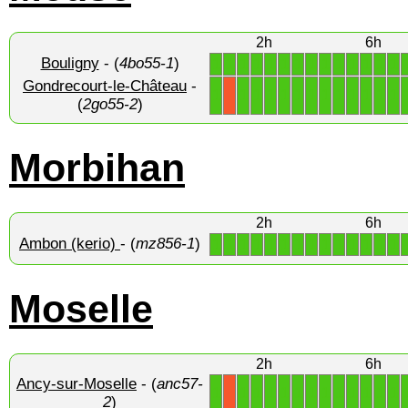
2h
6h
Bouligny
- (
4bo55-1
)
1
1
1
1
1
1
1
1
1
1
1
1
1
1
Gondrecourt-le-Château
-
1
1
1
1
1
1
1
1
1
1
1
1
1
X
(
2go55-2
)
Morbihan
2h
6h
Ambon (kerio)
- (
mz856-1
)
1
1
1
1
1
1
1
1
1
1
1
1
1
1
Moselle
2h
6h
Ancy-sur-Moselle
- (
anc57-
1
1
1
1
1
1
1
1
1
1
1
1
1
X
2
)