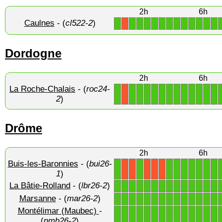
2h
6h
Caulnes
- (
cl522-2
)
1
1
1
1
1
1
1
1
1
1
1
1
1
X
Dordogne
2h
6h
La Roche-Chalais
- (
roc24-
1
1
1
1
1
1
1
1
1
1
1
1
1
X
2
)
Drôme
2h
6h
Buis-les-Baronnies
- (
bui26-
1
1
1
1
1
1
1
1
1
X
X
X
X
X
1
)
La Bâtie-Rolland
- (
lbr26-2
)
1
1
1
1
1
1
1
1
1
1
1
1
1
1
Marsanne
- (
mar26-2
)
1
1
1
1
1
1
1
1
1
1
1
1
1
1
Montélimar (Maubec)
-
1
1
1
1
1
1
1
1
1
1
1
1
1
1
(
nmb26-2
)