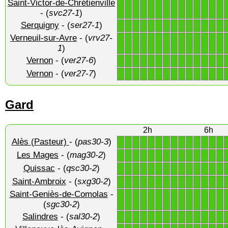
Saint-Victor-de-Chrétienville
1
1
1
1
1
1
1
1
1
1
1
1
1
1
- (
svc27-1
)
Serquigny
- (
ser27-1
)
1
1
1
1
1
1
1
1
1
1
1
1
1
1
Verneuil-sur-Avre
- (
vrv27-
1
1
1
1
1
1
1
1
1
1
1
1
1
1
1
)
Vernon
- (
ver27-6
)
1
1
1
1
1
1
1
1
1
1
1
1
1
1
Vernon
- (
ver27-7
)
1
1
1
1
1
1
1
1
1
1
1
1
1
1
Gard
2h
6h
Alès (Pasteur)
- (
pas30-3
)
1
1
1
1
1
1
1
1
1
1
1
1
1
1
Les Mages
- (
mag30-2
)
1
1
1
1
1
1
1
1
1
1
1
1
1
1
Quissac
- (
qsc30-2
)
1
1
1
1
1
1
1
1
1
1
1
1
1
1
Saint-Ambroix
- (
sxg30-2
)
1
1
1
1
1
1
1
1
1
1
1
1
1
1
Saint-Geniès-de-Comolas
-
1
1
1
1
1
1
1
1
1
1
1
1
1
1
(
sgc30-2
)
Salindres
- (
sal30-2
)
1
1
1
1
1
1
1
1
1
1
1
1
1
1