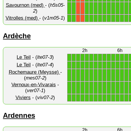
Savournon (med)
- (
h5s05-
1
1
1
1
1
1
1
1
1
1
1
1
X
X
2
)
Vitrolles (med)
- (
v1m05-1
)
1
1
1
1
1
1
1
1
1
1
1
1
X
X
Ardèche
2h
6h
Le Teil
- (
lte07-3
)
1
1
1
1
1
1
1
1
1
1
1
1
1
1
Le Teil
- (
lte07-4
)
1
1
1
1
1
1
1
1
1
1
1
1
1
1
Rochemaure (Meysse)
-
1
1
1
1
1
1
1
1
1
1
1
1
1
1
(
mes07-2
)
Vernoux-en-Vivarais
-
1
1
1
1
1
1
1
1
1
1
1
1
1
1
(
ver07-1
)
Viviers
- (
viv07-2
)
1
1
1
1
1
1
1
1
1
1
1
1
1
1
Ardennes
2h
6h