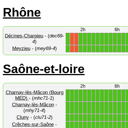
Rhône
2h
6h
Décines-Charpieu
- (
dec69-
1
1
1
1
1
1
1
1
1
1
1
1
X
X
4
)
Meyzieu
- (
mey69-4
)
1
1
1
1
1
1
1
1
1
1
1
1
X
X
Saône-et-loire
2h
6h
Charnay-lès-Mâcon (Bourg
1
1
1
1
1
1
1
1
1
1
1
1
1
1
MED)
- (
mhc71-1
)
Charnay-lès-Mâcon
-
1
1
1
1
1
1
1
1
1
1
1
1
1
1
(
mhy71-4
)
Cluny
- (
clu71-2
)
1
1
1
1
1
1
1
1
1
1
1
1
1
1
Crêches-sur-Saône
-
1
1
1
1
1
1
1
1
1
1
1
1
1
1