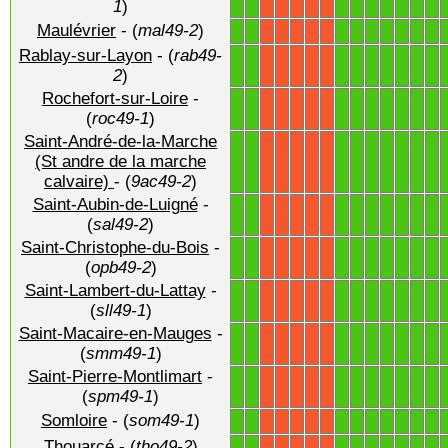
1
)
Maulévrier
- (
mal49-2
)
1
1
1
1
1
1
1
1
1
X
X
X
X
X
Rablay-sur-Layon
- (
rab49-
1
1
1
1
1
1
1
1
1
X
X
X
X
X
2
)
Rochefort-sur-Loire
-
1
1
1
1
1
1
1
1
1
X
X
X
X
X
(
roc49-1
)
Saint-André-de-la-Marche
1
1
1
1
1
1
1
1
1
(St andre de la marche
X
X
X
X
X
calvaire)
- (
9ac49-2
)
Saint-Aubin-de-Luigné
-
1
1
1
1
1
1
1
1
1
X
X
X
X
X
(
sal49-2
)
Saint-Christophe-du-Bois
-
1
1
1
1
1
1
1
1
1
X
X
X
X
X
(
opb49-2
)
Saint-Lambert-du-Lattay
-
1
1
1
1
1
1
1
1
1
X
X
X
X
X
(
sll49-1
)
Saint-Macaire-en-Mauges
-
1
1
1
1
1
1
1
1
1
X
X
X
X
X
(
smm49-1
)
Saint-Pierre-Montlimart
-
1
1
1
1
1
1
1
1
1
X
X
X
X
X
(
spm49-1
)
Somloire
- (
som49-1
)
1
1
1
1
1
1
1
1
1
X
X
X
X
X
Thouarcé
- (
tho49-2
)
1
1
1
1
1
1
1
1
1
X
X
X
X
X