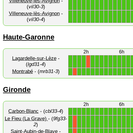
Villeneuve-lès-Avignon
-
1
1
1
1
1
1
1
1
1
1
1
1
1
1
(
vil30-3
)
Villeneuve-lès-Avignon
-
1
1
1
1
1
1
1
1
1
1
1
1
1
1
(
vil30-4
)
Haute-Garonne
2h
6h
Lagardelle-sur-Lèze
-
1
1
1
1
1
1
1
1
1
1
1
1
1
X
(
lgd31-4
)
Montrabé
- (
mrb31-3
)
1
1
1
1
1
1
1
1
1
1
1
1
1
X
Gironde
2h
6h
Carbon-Blanc
- (
cbl33-4
)
1
1
1
1
1
1
1
1
1
1
1
1
1
1
Le Fieu (La Grave)
- (
9fg33-
1
1
1
1
1
1
1
1
1
1
1
1
1
X
2
)
Saint-Aubin-de-Blaye
-