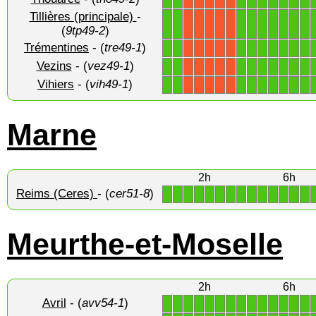
Tillières (principale)
-
1
1
1
1
1
1
1
1
1
X
X
X
X
X
(
9tp49-2
)
Trémentines
- (
tre49-1
)
1
1
1
1
1
1
1
1
1
X
X
X
X
X
Vezins
- (
vez49-1
)
1
1
1
1
1
1
1
1
1
X
X
X
X
X
Vihiers
- (
vih49-1
)
1
1
1
1
1
1
1
1
1
X
X
X
X
X
Marne
2h
6h
Reims (Ceres)
- (
cer51-8
)
1
1
1
1
1
1
1
1
1
1
1
1
1
1
Meurthe-et-Moselle
2h
6h
Avril
- (
avv54-1
)
1
1
1
1
1
1
1
1
1
1
1
1
1
1