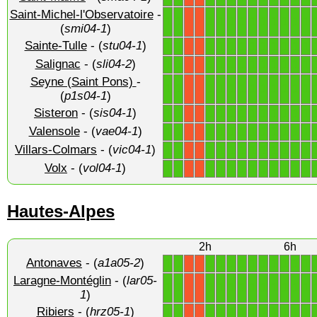
Saint-Michel-l'Observatoire
-
1
1
1
1
1
1
1
1
1
1
1
1
X
X
(
smi04-1
)
Sainte-Tulle
- (
stu04-1
)
1
1
1
1
1
1
1
1
1
1
1
1
X
X
Salignac
- (
sli04-2
)
1
1
1
1
1
1
1
1
1
1
1
1
X
X
Seyne (Saint Pons)
-
1
1
1
1
1
1
1
1
1
1
1
1
X
X
(
p1s04-1
)
Sisteron
- (
sis04-1
)
1
1
1
1
1
1
1
1
1
1
1
1
X
X
Valensole
- (
vae04-1
)
1
1
1
1
1
1
1
1
1
1
1
1
X
X
Villars-Colmars
- (
vic04-1
)
1
1
1
1
1
1
1
1
1
1
1
1
X
X
Volx
- (
vol04-1
)
1
1
1
1
1
1
1
1
1
1
1
1
X
X
Hautes-Alpes
2h
6h
Antonaves
- (
a1a05-2
)
1
1
1
1
1
1
1
1
1
1
1
1
X
X
Laragne-Montéglin
- (
lar05-
1
1
1
1
1
1
1
1
1
1
1
1
X
X
1
)
Ribiers
- (
hrz05-1
)
1
1
1
1
1
1
1
1
1
1
1
1
X
X