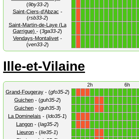
1
1
1
1
1
1
1
1
1
1
1
1
1
X
(
9by33-2
)
Saint-Ciers-d'Abzac
-
1
1
1
1
1
1
1
1
1
1
1
1
1
X
(
rsb33-2
)
Saint-Martin-de-Laye (La
1
1
1
1
1
1
1
1
1
1
1
1
1
X
Garrigue)
- (
3ga33-2
)
Vendays-Montalivet
-
1
1
1
1
1
1
1
1
1
1
1
1
1
X
(
ven33-2
)
Ille-et-Vilaine
2h
6h
Grand-Fougeray
- (
gfo35-2
)
1
1
1
1
1
1
1
1
1
1
1
X
X
X
Guichen
- (
guh35-2
)
1
1
1
1
1
1
1
1
1
1
1
1
X
X
Guichen
- (
guh35-3
)
1
1
1
1
1
1
1
1
1
1
1
1
X
X
La Dominelais
- (
ldo35-1
)
1
1
1
1
1
1
1
1
1
1
1
X
X
X
Langon
- (
lag35-2
)
1
1
1
1
1
1
1
1
1
1
1
X
X
X
Lieuron
- (
lie35-1
)
1
1
1
1
1
1
1
1
1
1
1
1
X
X