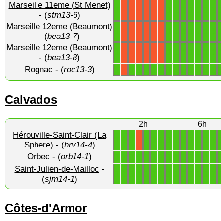
Marseille 11eme (St Menet)
1
1
1
1
1
1
1
1
X
X
X
X
X
X
- (
stm13-6
)
Marseille 12eme (Beaumont)
1
1
1
1
1
1
1
1
X
X
X
X
X
X
- (
bea13-7
)
Marseille 12eme (Beaumont)
1
1
1
1
1
1
1
1
X
X
X
X
X
X
- (
bea13-8
)
Rognac
- (
roc13-3
)
1
1
1
1
1
1
1
1
1
1
1
1
1
X
Calvados
2h
6h
Hérouville-Saint-Clair (La
1
1
1
1
1
1
1
1
1
1
1
1
1
X
Sphere)
- (
hrv14-4
)
Orbec
- (
orb14-1
)
1
1
1
1
1
1
1
1
1
1
1
1
1
1
Saint-Julien-de-Mailloc
-
1
1
1
1
1
1
1
1
1
1
1
1
1
1
(
sjm14-1
)
Côtes-d'Armor