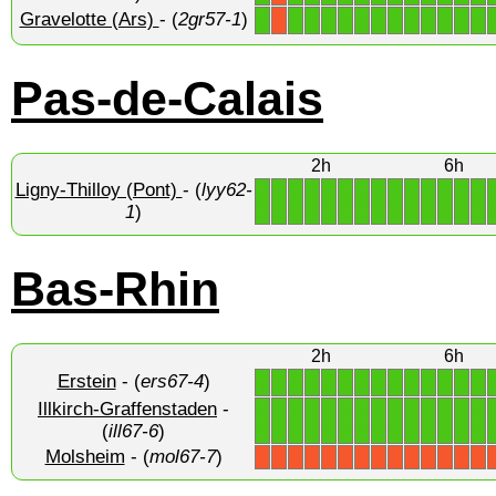
Gravelotte (Ars)
- (
2gr57-1
)
1
1
1
1
1
1
1
1
1
1
1
1
1
X
Pas-de-Calais
2h
6h
Ligny-Thilloy (Pont)
- (
lyy62-
1
1
1
1
1
1
1
1
1
1
1
1
1
1
1
)
Bas-Rhin
2h
6h
Erstein
- (
ers67-4
)
1
1
1
1
1
1
1
1
1
1
1
1
1
1
Illkirch-Graffenstaden
-
1
1
1
1
1
1
1
1
1
1
1
1
1
1
(
ill67-6
)
Molsheim
- (
mol67-7
)
X
X
X
X
X
X
X
X
X
X
X
X
X
X