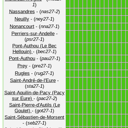
1
1
1
1
1
1
1
1
1
1
1
1
1
1
1
)
Nassandres
- (
nas27-2
)
1
1
1
1
1
1
1
1
1
1
1
1
1
1
Neuilly
- (
ney27-1
)
1
1
1
1
1
1
1
1
1
1
1
1
1
1
Nonancourt
- (
nna27-1
)
1
1
1
1
1
1
1
1
1
1
1
1
1
1
Perriers-sur-Andelle
-
1
1
1
1
1
1
1
1
1
1
1
1
1
1
(
psr27-1
)
Pont-Authou (Le Bec
1
1
1
1
1
1
1
1
1
1
1
1
1
1
Hellouin)
- (
bec27-1
)
Pont-Authou
- (
pau27-1
)
1
1
1
1
1
1
1
1
1
1
1
1
1
1
Prey
- (
pre27-1
)
1
1
1
1
1
1
1
1
1
1
1
1
1
1
Rugles
- (
rug27-1
)
1
1
1
1
1
1
1
1
1
1
1
1
1
1
Saint-André-de-l'Eure
-
1
1
1
1
1
1
1
1
1
1
1
1
1
1
(
sta27-1
)
Saint-Aquilin-de-Pacy (Pacy
1
1
1
1
1
1
1
1
1
1
1
1
1
1
sur Eure)
- (
pac27-2
)
Saint-Pierre-d'Autils (Le
1
1
1
1
1
1
1
1
1
1
1
1
1
1
Goulet)
- (
got27-1
)
Saint-Sébastien-de-Morsent
1
1
1
1
1
1
1
1
1
1
1
1
1
1
- (
seb27-1
)