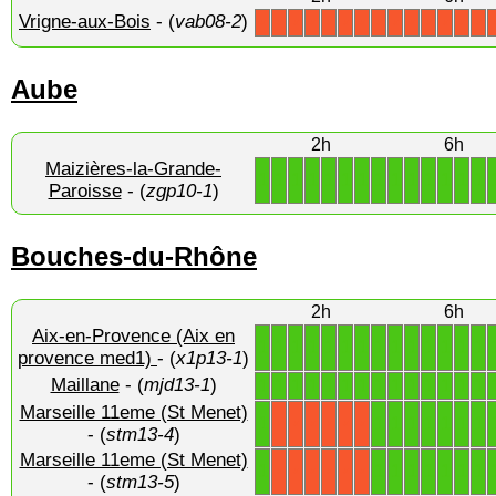
Vrigne-aux-Bois
- (
vab08-2
)
X
X
X
X
X
X
X
X
X
X
X
X
X
X
Aube
2h
6h
Maizières-la-Grande-
1
1
1
1
1
1
1
1
1
1
1
1
1
1
Paroisse
- (
zgp10-1
)
Bouches-du-Rhône
2h
6h
Aix-en-Provence (Aix en
1
1
1
1
1
1
1
1
1
1
1
1
1
1
provence med1)
- (
x1p13-1
)
Maillane
- (
mjd13-1
)
1
1
1
1
1
1
1
1
1
1
1
1
1
1
Marseille 11eme (St Menet)
1
1
1
1
1
1
1
1
X
X
X
X
X
X
- (
stm13-4
)
Marseille 11eme (St Menet)
1
1
1
1
1
1
1
1
X
X
X
X
X
X
- (
stm13-5
)