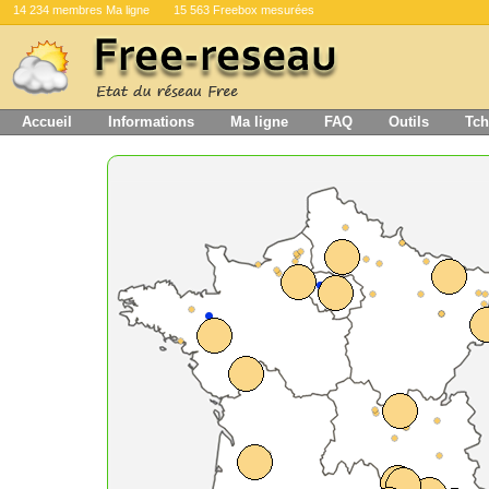
14 234 membres Ma ligne
15 563 Freebox mesurées
Accueil
Informations
Ma ligne
FAQ
Outils
Tch