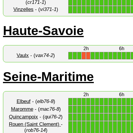
(
cr171-1
)
Vinzelles
- (
vi371-1
)
1
1
1
1
1
1
1
1
1
1
1
1
1
1
Haute-Savoie
2h
6h
Vaulx
- (
vax74-2
)
1
1
1
1
1
1
1
1
1
1
1
1
X
X
Seine-Maritime
2h
6h
Elbeuf
- (
elb76-8
)
1
1
1
1
1
1
1
1
1
1
1
1
1
1
Maromme
- (
mac76-8
)
1
1
1
1
1
1
1
1
1
1
1
1
1
1
Quincampoix
- (
qui76-2
)
1
1
1
1
1
1
1
1
1
1
1
1
1
1
Rouen (Saint Clement)
-
1
1
1
1
1
1
1
1
1
1
1
1
1
1
(
rob76-14
)