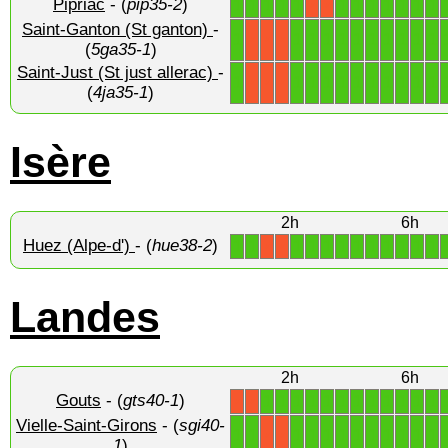
Pipriac
- (
pip35-2
)
1
1
1
1
1
1
1
1
1
1
1
1
X
X
Saint-Ganton (St ganton)
-
1
1
1
1
1
1
1
1
1
1
1
X
X
X
(
5ga35-1
)
Saint-Just (St just allerac)
-
1
1
1
1
1
1
1
1
1
1
1
X
X
X
(
4ja35-1
)
Isère
2h
6h
Huez (Alpe-d')
- (
hue38-2
)
1
1
1
1
1
1
1
1
1
1
1
1
X
X
Landes
2h
6h
Gouts
- (
gts40-1
)
1
1
1
1
1
1
1
1
1
1
1
1
X
X
Vielle-Saint-Girons
- (
sgi40-
1
1
1
1
1
1
1
1
1
1
1
1
X
X
1
)