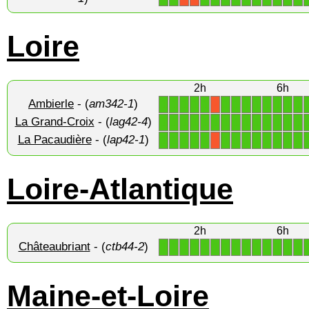
Loire
2h
6h
Ambierle
- (
am342-1
)
1
1
1
1
1
1
1
1
1
1
1
1
1
X
La Grand-Croix
- (
lag42-4
)
1
1
1
1
1
1
1
1
1
1
1
1
1
1
La Pacaudière
- (
lap42-1
)
1
1
1
1
1
1
1
1
1
1
1
1
1
X
Loire-Atlantique
2h
6h
Châteaubriant
- (
ctb44-2
)
1
1
1
1
1
1
1
1
1
1
1
1
1
1
Maine-et-Loire