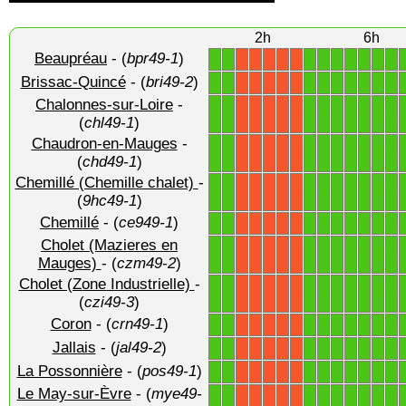
2h
6h
Beaupréau
- (
bpr49-1
)
1
1
1
1
1
1
1
1
1
X
X
X
X
X
Brissac-Quincé
- (
bri49-2
)
1
1
1
1
1
1
1
1
1
X
X
X
X
X
Chalonnes-sur-Loire
-
1
1
1
1
1
1
1
1
1
X
X
X
X
X
(
chl49-1
)
Chaudron-en-Mauges
-
1
1
1
1
1
1
1
1
1
X
X
X
X
X
(
chd49-1
)
Chemillé (Chemille chalet)
-
1
1
1
1
1
1
1
1
1
X
X
X
X
X
(
9hc49-1
)
Chemillé
- (
ce949-1
)
1
1
1
1
1
1
1
1
1
X
X
X
X
X
Cholet (Mazieres en
1
1
1
1
1
1
1
1
1
X
X
X
X
X
Mauges)
- (
czm49-2
)
Cholet (Zone Industrielle)
-
1
1
1
1
1
1
1
1
1
X
X
X
X
X
(
czi49-3
)
Coron
- (
crn49-1
)
1
1
1
1
1
1
1
1
1
X
X
X
X
X
Jallais
- (
jal49-2
)
1
1
1
1
1
1
1
1
1
X
X
X
X
X
La Possonnière
- (
pos49-1
)
1
1
1
1
1
1
1
1
1
X
X
X
X
X
Le May-sur-Èvre
- (
mye49-
1
1
1
1
1
1
1
1
1
X
X
X
X
X