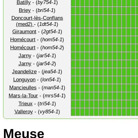
Batilly
- (
by754-1
)
1
1
1
1
1
1
1
1
1
1
1
1
1
1
Briey
- (
bri54-1
)
1
1
1
1
1
1
1
1
1
1
1
1
1
1
Doncourt-lès-Conflans
1
1
1
1
1
1
1
1
1
1
1
1
1
1
(med2)
- (
1dt54-1
)
Giraumont
- (
2gt54-1
)
1
1
1
1
1
1
1
1
1
1
1
1
1
1
Homécourt
- (
hom54-1
)
1
1
1
1
1
1
1
1
1
1
1
1
1
1
Homécourt
- (
hom54-2
)
1
1
1
1
1
1
1
1
1
1
1
1
1
1
Jarny
- (
jar54-1
)
1
1
1
1
1
1
1
1
1
1
1
1
1
1
Jarny
- (
jar54-2
)
1
1
1
1
1
1
1
1
1
1
1
1
1
1
Jeandelize
- (
jea54-1
)
1
1
1
1
1
1
1
1
1
1
1
1
1
1
Longuyon
- (
lon54-1
)
1
1
1
1
1
1
1
1
1
1
1
1
1
1
Mancieulles
- (
man54-1
)
1
1
1
1
1
1
1
1
1
1
1
1
1
1
Mars-la-Tour
- (
mrs54-1
)
1
1
1
1
1
1
1
1
1
1
1
1
1
1
Trieux
- (
tri54-1
)
1
1
1
1
1
1
1
1
1
1
1
1
1
1
Valleroy
- (
vy854-1
)
1
1
1
1
1
1
1
1
1
1
1
1
1
1
Meuse