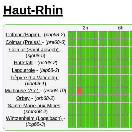
Haut-Rhin
2h
6h
Colmar (Papin)
- (
pap68-2
)
1
1
1
1
1
1
1
1
1
1
1
1
1
1
Colmar (Preiss)
- (
pre68-6
)
1
1
1
1
1
1
1
1
1
1
1
1
1
1
Colmar (Saint Joseph)
-
1
1
1
1
1
1
1
1
1
1
1
1
1
1
(
sjo68-5
)
Hattstatt
- (
hat68-2
)
1
1
1
1
1
1
1
1
1
1
1
1
1
1
Lapoutroie
- (
lap68-2
)
1
1
1
1
1
1
1
1
1
1
1
1
1
1
Lièpvre (La Vancelle)
-
1
1
1
1
1
1
1
1
1
1
1
1
1
1
(
van68-1
)
Mulhouse (Arc)
- (
arc68-10
)
1
1
1
1
1
1
1
1
1
1
1
1
1
X
Orbey
- (
orb68-2
)
1
1
1
1
1
1
1
1
1
1
1
1
1
1
Sainte-Marie-aux-Mines
-
1
1
1
1
1
1
1
1
1
1
1
1
1
1
(
smm68-2
)
Wintzenheim (Logelbach)
-
1
1
1
1
1
1
1
1
1
1
1
1
1
1
(
log68-3
)