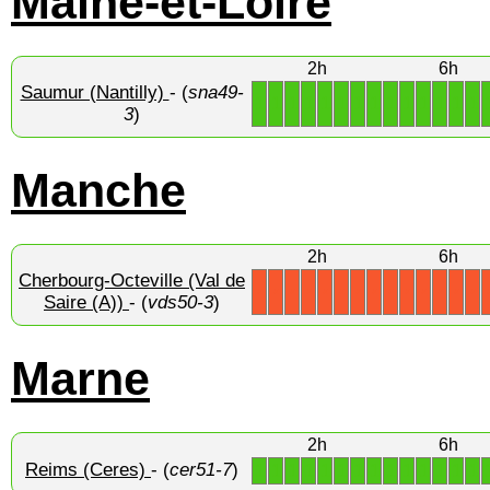
Maine-et-Loire
2h
6h
Saumur (Nantilly)
- (
sna49-
1
1
1
1
1
1
1
1
1
1
1
1
1
1
3
)
Manche
2h
6h
Cherbourg-Octeville (Val de
X
X
X
X
X
X
X
X
X
X
X
X
X
X
Saire (A))
- (
vds50-3
)
Marne
2h
6h
Reims (Ceres)
- (
cer51-7
)
1
1
1
1
1
1
1
1
1
1
1
1
1
1