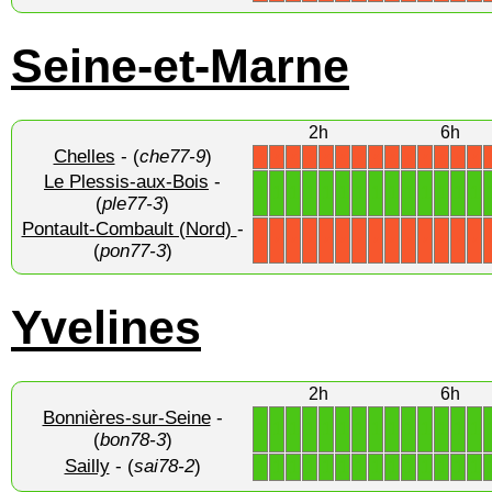
Seine-et-Marne
2h
6h
Chelles
- (
che77-9
)
X
X
X
X
X
X
X
X
X
X
X
X
X
X
Le Plessis-aux-Bois
-
1
1
1
1
1
1
1
1
1
1
1
1
1
1
(
ple77-3
)
Pontault-Combault (Nord)
-
X
X
X
X
X
X
X
X
X
X
X
X
X
X
(
pon77-3
)
Yvelines
2h
6h
Bonnières-sur-Seine
-
1
1
1
1
1
1
1
1
1
1
1
1
1
1
(
bon78-3
)
Sailly
- (
sai78-2
)
1
1
1
1
1
1
1
1
1
1
1
1
1
1