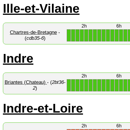
Ille-et-Vilaine
2h
6h
Chartres-de-Bretagne
-
1
1
1
1
1
1
1
1
1
1
1
1
1
1
(
cdb35-6
)
Indre
2h
6h
Briantes (Chateau)
- (
2bt36-
1
1
1
1
1
1
1
1
1
1
1
1
1
1
2
)
Indre-et-Loire
2h
6h