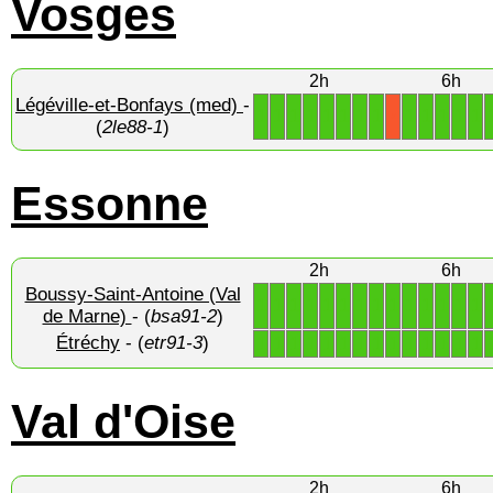
Vosges
2h
6h
Légéville-et-Bonfays (med)
-
1
1
1
1
1
1
1
1
1
1
1
1
1
X
(
2le88-1
)
Essonne
2h
6h
Boussy-Saint-Antoine (Val
1
1
1
1
1
1
1
1
1
1
1
1
1
1
de Marne)
- (
bsa91-2
)
Étréchy
- (
etr91-3
)
1
1
1
1
1
1
1
1
1
1
1
1
1
1
Val d'Oise
2h
6h