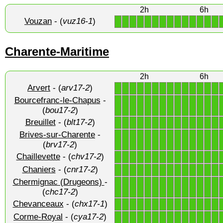
2h
6h
Vouzan
- (
vuz16-1
)
1
1
1
1
1
1
1
1
1
1
1
1
1
1
Charente-Maritime
2h
6h
Arvert
- (
arv17-2
)
1
1
1
1
1
1
1
1
1
1
1
1
1
1
Bourcefranc-le-Chapus
-
1
1
1
1
1
1
1
1
1
1
1
1
1
1
(
bou17-2
)
Breuillet
- (
blt17-2
)
1
1
1
1
1
1
1
1
1
1
1
1
1
1
Brives-sur-Charente
-
1
1
1
1
1
1
1
1
1
1
1
1
1
1
(
brv17-2
)
Chaillevette
- (
chv17-2
)
1
1
1
1
1
1
1
1
1
1
1
1
1
1
Chaniers
- (
cnr17-2
)
1
1
1
1
1
1
1
1
1
1
1
1
1
1
Chermignac (Drugeons)
-
1
1
1
1
1
1
1
1
1
1
1
1
1
1
(
chc17-2
)
Chevanceaux
- (
chx17-1
)
1
1
1
1
1
1
1
1
1
1
1
1
1
1
Corme-Royal
- (
cya17-2
)
1
1
1
1
1
1
1
1
1
1
1
1
1
1