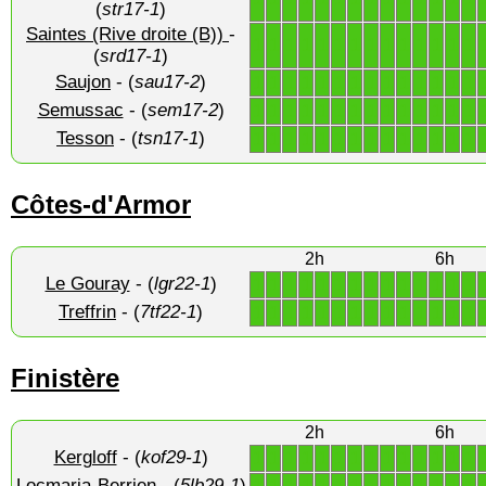
(
str17-1
)
Saintes (Rive droite (B))
-
1
1
1
1
1
1
1
1
1
1
1
1
1
1
(
srd17-1
)
Saujon
- (
sau17-2
)
1
1
1
1
1
1
1
1
1
1
1
1
1
1
Semussac
- (
sem17-2
)
1
1
1
1
1
1
1
1
1
1
1
1
1
1
Tesson
- (
tsn17-1
)
1
1
1
1
1
1
1
1
1
1
1
1
1
1
Côtes-d'Armor
2h
6h
Le Gouray
- (
lgr22-1
)
1
1
1
1
1
1
1
1
1
1
1
1
1
1
Treffrin
- (
7tf22-1
)
1
1
1
1
1
1
1
1
1
1
1
1
1
1
Finistère
2h
6h
Kergloff
- (
kof29-1
)
1
1
1
1
1
1
1
1
1
1
1
1
1
1
Locmaria-Berrien
- (
5lb29-1
)