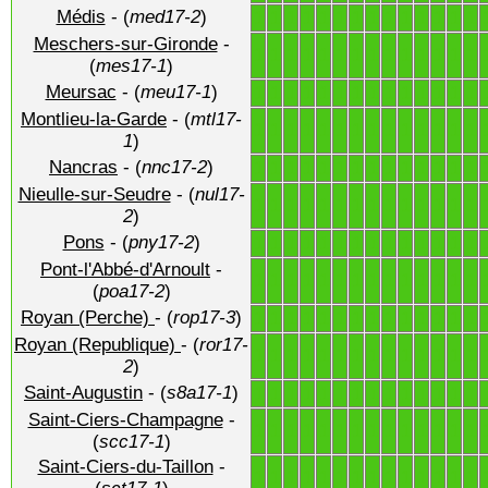
Médis
- (
med17-2
)
1
1
1
1
1
1
1
1
1
1
1
1
1
1
Meschers-sur-Gironde
-
1
1
1
1
1
1
1
1
1
1
1
1
1
1
(
mes17-1
)
Meursac
- (
meu17-1
)
1
1
1
1
1
1
1
1
1
1
1
1
1
1
Montlieu-la-Garde
- (
mtl17-
1
1
1
1
1
1
1
1
1
1
1
1
1
1
1
)
Nancras
- (
nnc17-2
)
1
1
1
1
1
1
1
1
1
1
1
1
1
1
Nieulle-sur-Seudre
- (
nul17-
1
1
1
1
1
1
1
1
1
1
1
1
1
1
2
)
Pons
- (
pny17-2
)
1
1
1
1
1
1
1
1
1
1
1
1
1
1
Pont-l'Abbé-d'Arnoult
-
1
1
1
1
1
1
1
1
1
1
1
1
1
1
(
poa17-2
)
Royan (Perche)
- (
rop17-3
)
1
1
1
1
1
1
1
1
1
1
1
1
1
1
Royan (Republique)
- (
ror17-
1
1
1
1
1
1
1
1
1
1
1
1
1
1
2
)
Saint-Augustin
- (
s8a17-1
)
1
1
1
1
1
1
1
1
1
1
1
1
1
1
Saint-Ciers-Champagne
-
1
1
1
1
1
1
1
1
1
1
1
1
1
1
(
scc17-1
)
Saint-Ciers-du-Taillon
-
1
1
1
1
1
1
1
1
1
1
1
1
1
1