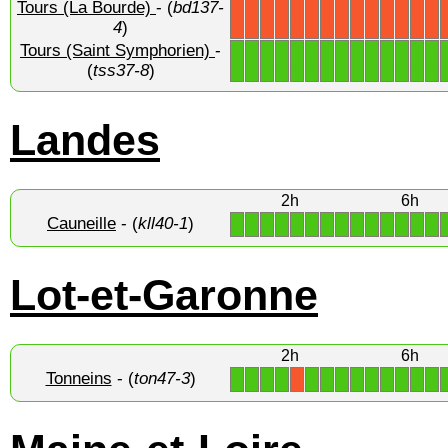
Tours (La Bourde)
- (
bd137-
X
X
X
X
X
X
X
X
X
X
X
X
X
X
4
)
Tours (Saint Symphorien)
-
1
1
1
1
1
1
1
1
1
1
1
1
1
1
(
tss37-8
)
Landes
2h
6h
Cauneille
- (
kll40-1
)
1
1
1
1
1
1
1
1
1
1
1
1
1
1
Lot-et-Garonne
2h
6h
Tonneins
- (
ton47-3
)
1
1
1
1
1
1
1
1
1
1
1
1
1
X