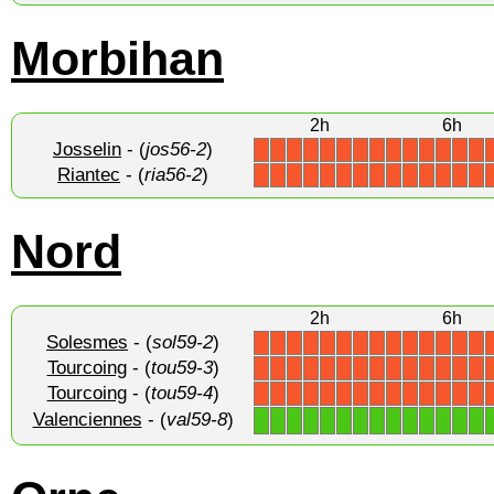
Morbihan
2h
6h
Josselin
- (
jos56-2
)
X
X
X
X
X
X
X
X
X
X
X
X
X
X
Riantec
- (
ria56-2
)
X
X
X
X
X
X
X
X
X
X
X
X
X
X
Nord
2h
6h
Solesmes
- (
sol59-2
)
X
X
X
X
X
X
X
X
X
X
X
X
X
X
Tourcoing
- (
tou59-3
)
X
X
X
X
X
X
X
X
X
X
X
X
X
X
Tourcoing
- (
tou59-4
)
X
X
X
X
X
X
X
X
X
X
X
X
X
X
Valenciennes
- (
val59-8
)
1
1
1
1
1
1
1
1
1
1
1
1
1
1