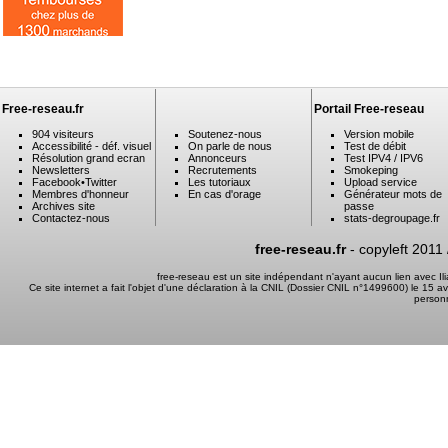
Free-reseau.fr
Portail Free-reseau
904 visiteurs
Soutenez-nous
Version mobile
Accessibilité - déf. visuel
On parle de nous
Test de débit
Résolution grand ecran
Annonceurs
Test IPV4 / IPV6
Newsletters
Recrutements
Smokeping
Facebook
•
Twitter
Les tutoriaux
Upload service
Membres d'honneur
En cas d'orage
Générateur mots de
Archives site
passe
Contactez-nous
stats-degroupage.fr
free-reseau.fr
- copyleft 2011
free-reseau est un site indépendant n'ayant aucun lien avec I
Ce site internet a fait l'objet d'une déclaration à la CNIL (Dossier CNIL n°1499600) le 15 a
person