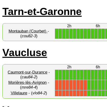
Tarn-et-Garonne
2h
6h
Montauban (Courbet)
-
1
1
1
1
1
1
1
1
1
1
1
1
1
1
(
cou82-3
)
Vaucluse
2h
6h
Caumont-sur-Durance
-
1
1
1
1
1
1
1
1
1
1
1
1
1
1
(
cau84-2
)
Morières-lès-Avignon
-
1
1
1
1
1
X
X
X
X
X
X
X
X
X
(
mre84-4
)
Villelaure
- (
vlo84-2
)
1
1
1
1
1
X
X
X
X
X
X
X
X
X