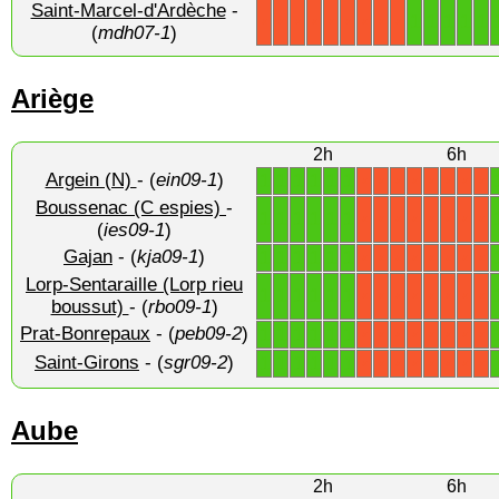
Saint-Marcel-d'Ardèche
-
1
1
1
1
1
X
X
X
X
X
X
X
X
X
(
mdh07-1
)
Ariège
2h
6h
Argein (N)
- (
ein09-1
)
1
1
1
1
1
1
X
X
X
X
X
X
X
X
Boussenac (C espies)
-
1
1
1
1
1
1
X
X
X
X
X
X
X
X
(
ies09-1
)
Gajan
- (
kja09-1
)
1
1
1
1
1
1
X
X
X
X
X
X
X
X
Lorp-Sentaraille (Lorp rieu
1
1
1
1
1
1
X
X
X
X
X
X
X
X
boussut)
- (
rbo09-1
)
Prat-Bonrepaux
- (
peb09-2
)
1
1
1
1
1
1
X
X
X
X
X
X
X
X
Saint-Girons
- (
sgr09-2
)
1
1
1
1
1
1
X
X
X
X
X
X
X
X
Aube
2h
6h