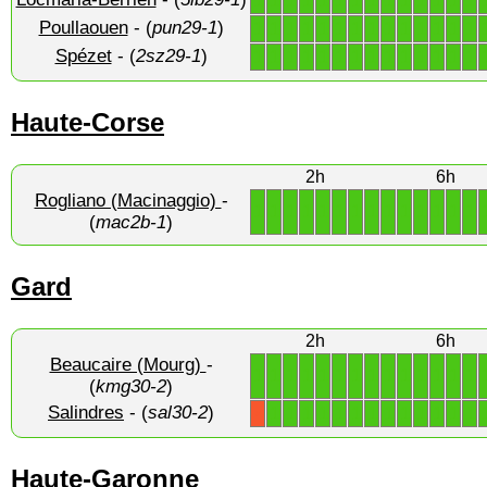
1
1
1
1
1
1
1
1
1
1
1
1
1
1
Poullaouen
- (
pun29-1
)
1
1
1
1
1
1
1
1
1
1
1
1
1
1
Spézet
- (
2sz29-1
)
1
1
1
1
1
1
1
1
1
1
1
1
1
1
Haute-Corse
2h
6h
Rogliano (Macinaggio)
-
1
1
1
1
1
1
1
1
1
1
1
1
1
1
(
mac2b-1
)
Gard
2h
6h
Beaucaire (Mourg)
-
1
1
1
1
1
1
1
1
1
1
1
1
1
1
(
kmg30-2
)
Salindres
- (
sal30-2
)
1
1
1
1
1
1
1
1
1
1
1
1
1
X
Haute-Garonne