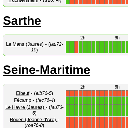
Truchtersheim
- (
tru67-4
)
1
X
X
X
X
X
X
X
X
X
X
X
X
X
Sarthe
2h
6h
Le Mans (Jaures)
- (
jau72-
1
1
1
1
1
1
1
1
1
1
1
1
1
X
10
)
Seine-Maritime
2h
6h
Elbeuf
- (
elb76-5
)
X
X
X
X
X
X
X
X
X
X
X
X
X
X
Fécamp
- (
fec76-4
)
1
1
1
1
1
1
1
1
1
1
1
1
1
1
Le Havre (Jaures)
- (
jau76-
1
1
1
1
1
1
1
1
1
1
1
1
1
1
6
)
Rouen (Jeanne d'Arc)
-
X
X
X
X
X
X
X
X
X
X
X
X
X
X
(
roa76-8
)