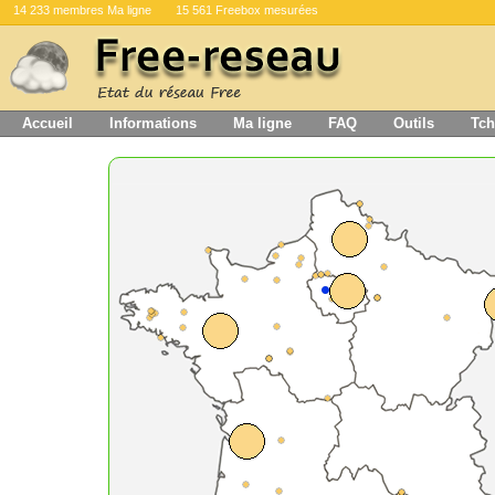
14 233 membres Ma ligne
15 561 Freebox mesurées
Accueil
Informations
Ma ligne
FAQ
Outils
Tch