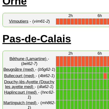
Orne
2h
6h
Vimoutiers
- (
vim61-2
)
X
X
X
X
X
X
X
X
X
X
X
X
X
X
Pas-de-Calais
2h
6h
Béthune (Lamartine)
-
X
X
X
X
X
X
X
X
X
X
X
X
X
X
(
bel62-7
)
Beugnâtre (med)
- (
b5g62-1
)
1
1
1
1
1
1
1
1
1
1
1
1
1
1
Bullecourt (med)
- (
4bt62-1
)
1
1
1
1
1
1
1
1
1
1
1
1
1
X
Douchy-lès-Ayette (Douchy
1
1
1
1
1
1
1
1
1
1
1
1
1
1
les ayette med)
- (
dla62-1
)
Haplincourt (med)
- (
hnc62-
1
1
1
1
1
1
1
1
1
1
1
1
1
1
1
)
Martinpuich (med)
- (
mh862-
1
1
1
1
1
1
1
1
1
1
1
1
1
1
1
)