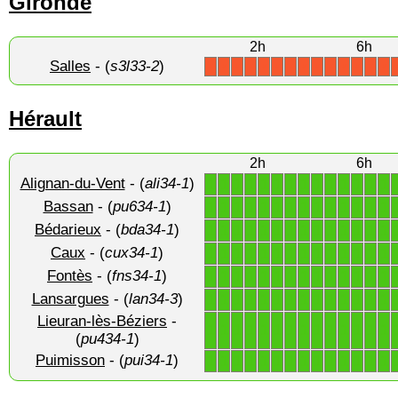
Gironde
2h
6h
Salles
- (
s3l33-2
)
X
X
X
X
X
X
X
X
X
X
X
X
X
X
Hérault
2h
6h
Alignan-du-Vent
- (
ali34-1
)
1
1
1
1
1
1
1
1
1
1
1
1
1
1
Bassan
- (
pu634-1
)
1
1
1
1
1
1
1
1
1
1
1
1
1
1
Bédarieux
- (
bda34-1
)
1
1
1
1
1
1
1
1
1
1
1
1
1
1
Caux
- (
cux34-1
)
1
1
1
1
1
1
1
1
1
1
1
1
1
1
Fontès
- (
fns34-1
)
1
1
1
1
1
1
1
1
1
1
1
1
1
1
Lansargues
- (
lan34-3
)
1
1
1
1
1
1
1
1
1
1
1
1
1
1
Lieuran-lès-Béziers
-
1
1
1
1
1
1
1
1
1
1
1
1
1
1
(
pu434-1
)
Puimisson
- (
pui34-1
)
1
1
1
1
1
1
1
1
1
1
1
1
1
1