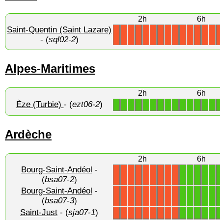
2h
6h
Saint-Quentin (Saint Lazare)
X
X
X
X
X
X
X
X
X
X
X
X
X
X
- (
sql02-2
)
Alpes-Maritimes
2h
6h
Èze (Turbie)
- (
ezt06-2
)
1
1
1
1
1
1
1
1
1
1
1
1
1
1
Ardèche
2h
6h
Bourg-Saint-Andéol
-
1
1
1
1
1
X
X
X
X
X
X
X
X
X
(
bsa07-2
)
Bourg-Saint-Andéol
-
1
1
1
1
1
X
X
X
X
X
X
X
X
X
(
bsa07-3
)
Saint-Just
- (
sja07-1
)
1
1
1
1
1
X
X
X
X
X
X
X
X
X