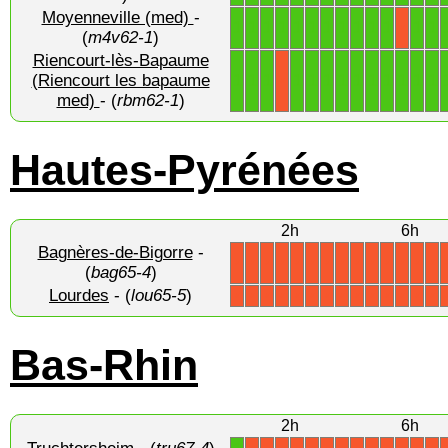
Moyenneville (med)
-
1
1
1
1
1
1
1
1
1
1
1
1
1
X
(
m4v62-1
)
Riencourt-lès-Bapaume
1
1
1
1
1
1
1
1
1
1
1
1
1
(Riencourt les bapaume
X
med)
- (
rbm62-1
)
Hautes-Pyrénées
2h
6h
Bagnères-de-Bigorre
-
X
X
X
X
X
X
X
X
X
X
X
X
X
X
(
bag65-4
)
Lourdes
- (
lou65-5
)
X
X
X
X
X
X
X
X
X
X
X
X
X
X
Bas-Rhin
2h
6h