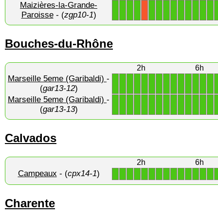
Maizières-la-Grande-
1
1
1
1
1
1
1
1
1
1
1
1
1
X
Paroisse
- (
zgp10-1
)
Bouches-du-Rhône
2h
6h
Marseille 5eme (Garibaldi)
-
1
1
1
1
1
1
1
1
1
1
1
1
1
1
(
gar13-12
)
Marseille 5eme (Garibaldi)
-
1
1
1
1
1
1
1
1
1
1
1
1
1
1
(
gar13-13
)
Calvados
2h
6h
Campeaux
- (
cpx14-1
)
1
1
1
1
1
1
1
1
1
1
1
1
1
1
Charente