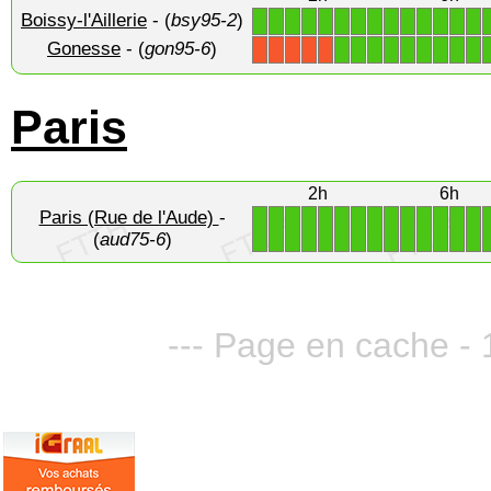
Boissy-l'Aillerie
- (
bsy95-2
)
1
1
1
1
1
1
1
1
1
1
1
1
1
1
Gonesse
- (
gon95-6
)
1
1
1
1
1
1
1
1
1
X
X
X
X
X
Paris
2h
6h
Paris (Rue de l'Aude)
-
1
1
1
1
1
1
1
1
1
1
1
1
1
1
(
aud75-6
)
--- Page en cache - 