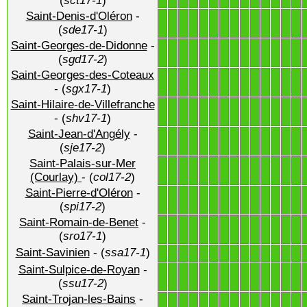
(
sct17-1
)
Saint-Denis-d'Oléron
-
1
1
1
1
1
1
1
1
1
1
1
1
1
1
(
sde17-1
)
Saint-Georges-de-Didonne
-
1
1
1
1
1
1
1
1
1
1
1
1
1
1
(
sgd17-2
)
Saint-Georges-des-Coteaux
1
1
1
1
1
1
1
1
1
1
1
1
1
1
- (
sgx17-1
)
Saint-Hilaire-de-Villefranche
1
1
1
1
1
1
1
1
1
1
1
1
1
1
- (
shv17-1
)
Saint-Jean-d'Angély
-
1
1
1
1
1
1
1
1
1
1
1
1
1
1
(
sje17-2
)
Saint-Palais-sur-Mer
1
1
1
1
1
1
1
1
1
1
1
1
1
1
(Courlay)
- (
col17-2
)
Saint-Pierre-d'Oléron
-
1
1
1
1
1
1
1
1
1
1
1
1
1
1
(
spi17-2
)
Saint-Romain-de-Benet
-
1
1
1
1
1
1
1
1
1
1
1
1
1
1
(
sro17-1
)
Saint-Savinien
- (
ssa17-1
)
1
1
1
1
1
1
1
1
1
1
1
1
1
1
Saint-Sulpice-de-Royan
-
1
1
1
1
1
1
1
1
1
1
1
1
1
1
(
ssu17-2
)
Saint-Trojan-les-Bains
-
1
1
1
1
1
1
1
1
1
1
1
1
1
1