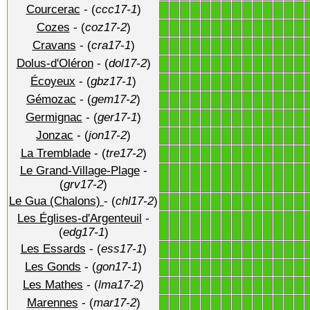
Courcerac
- (
ccc17-1
)
1
1
1
1
1
1
1
1
1
1
1
1
1
1
Cozes
- (
coz17-2
)
1
1
1
1
1
1
1
1
1
1
1
1
1
1
Cravans
- (
cra17-1
)
1
1
1
1
1
1
1
1
1
1
1
1
1
1
Dolus-d'Oléron
- (
dol17-2
)
1
1
1
1
1
1
1
1
1
1
1
1
1
1
Écoyeux
- (
gbz17-1
)
1
1
1
1
1
1
1
1
1
1
1
1
1
1
Gémozac
- (
gem17-2
)
1
1
1
1
1
1
1
1
1
1
1
1
1
1
Germignac
- (
ger17-1
)
1
1
1
1
1
1
1
1
1
1
1
1
1
1
Jonzac
- (
jon17-2
)
1
1
1
1
1
1
1
1
1
1
1
1
1
1
La Tremblade
- (
tre17-2
)
1
1
1
1
1
1
1
1
1
1
1
1
1
1
Le Grand-Village-Plage
-
1
1
1
1
1
1
1
1
1
1
1
1
1
1
(
grv17-2
)
Le Gua (Chalons)
- (
chl17-2
)
1
1
1
1
1
1
1
1
1
1
1
1
1
1
Les Églises-d'Argenteuil
-
1
1
1
1
1
1
1
1
1
1
1
1
1
1
(
edg17-1
)
Les Essards
- (
ess17-1
)
1
1
1
1
1
1
1
1
1
1
1
1
1
1
Les Gonds
- (
gon17-1
)
1
1
1
1
1
1
1
1
1
1
1
1
1
1
Les Mathes
- (
lma17-2
)
1
1
1
1
1
1
1
1
1
1
1
1
1
1
Marennes
- (
mar17-2
)
1
1
1
1
1
1
1
1
1
1
1
1
1
1