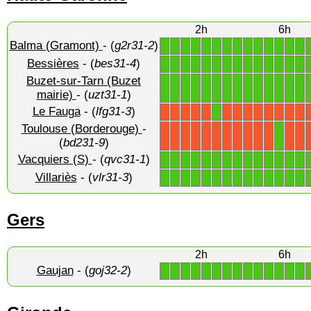
2h
6h
Balma (Gramont)
- (
g2r31-2
)
1
1
1
1
1
1
1
1
1
1
1
1
1
1
Bessières
- (
bes31-4
)
1
1
1
1
1
1
1
1
1
1
1
1
1
1
Buzet-sur-Tarn (Buzet
1
1
1
1
1
1
1
1
1
1
1
1
1
1
mairie)
- (
uzt31-1
)
Le Fauga
- (
lfg31-3
)
1
X
X
X
X
X
X
X
X
X
X
X
X
X
Toulouse (Borderouge)
-
1
X
X
X
X
X
X
X
X
X
X
X
X
X
(
bd231-9
)
Vacquiers (S)
- (
qvc31-1
)
1
1
1
1
1
1
1
1
1
1
1
1
1
1
Villariès
- (
vlr31-3
)
1
1
1
1
1
1
1
1
1
1
1
1
1
1
Gers
2h
6h
Gaujan
- (
goj32-2
)
1
1
1
1
1
1
1
1
1
1
1
1
1
1