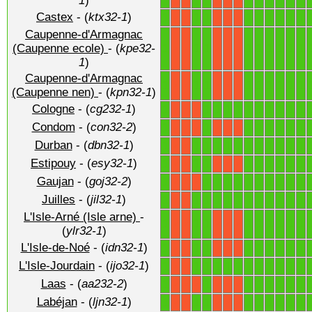
1
)
Castex
- (
ktx32-1
)
1
1
1
1
1
1
1
1
1
X
X
X
X
X
Caupenne-d'Armagnac
1
1
1
1
1
1
1
1
1
(Caupenne ecole)
- (
kpe32-
X
X
X
X
X
1
)
Caupenne-d'Armagnac
1
1
1
1
1
1
1
1
1
X
X
X
X
X
(Caupenne nen)
- (
kpn32-1
)
Cologne
- (
cg232-1
)
1
1
1
1
1
1
1
1
1
1
1
X
X
X
Condom
- (
con32-2
)
1
1
1
1
1
1
1
1
X
X
X
X
X
X
Durban
- (
dbn32-1
)
1
1
1
1
1
1
1
1
1
1
1
1
X
X
Estipouy
- (
esy32-1
)
1
1
1
1
1
1
1
1
1
X
X
X
X
X
Gaujan
- (
goj32-2
)
1
1
1
1
1
1
1
1
1
1
1
X
X
X
Juilles
- (
jil32-1
)
1
1
1
1
1
1
1
1
1
1
1
1
X
X
L'Isle-Arné (Isle arne)
-
1
1
1
1
1
1
1
1
1
X
X
X
X
X
(
ylr32-1
)
L'Isle-de-Noé
- (
idn32-1
)
1
1
1
1
1
1
1
1
1
X
X
X
X
X
L'Isle-Jourdain
- (
ijo32-1
)
1
1
1
1
1
1
1
1
1
1
1
1
X
X
Laas
- (
aa232-2
)
1
1
1
1
1
1
1
1
X
X
X
X
X
X
Labéjan
- (
ljn32-1
)
1
1
1
1
1
1
1
1
1
X
X
X
X
X