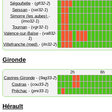
Ségoufielle
- (
gfl32-2
)
1
1
1
1
1
1
1
1
1
1
1
X
X
X
Seissan
- (
sei32-1
)
1
1
1
1
1
1
1
1
1
1
1
1
X
X
Simorre (les aubes)
-
1
1
1
1
1
1
1
1
1
1
1
1
X
X
(
imo32-1
)
Tournan
- (
vgr32-1
)
1
1
1
1
1
1
1
1
1
1
1
1
X
X
Valence-sur-Baïse
- (
va832-
1
1
1
1
1
1
1
1
X
X
X
X
X
X
1
)
Villefranche (med)
- (
iln32-2
)
1
1
1
1
1
1
1
1
1
1
1
X
X
X
Gironde
2h
6h
Castres-Gironde
- (
9ag33-2
)
1
1
1
1
1
1
1
1
1
1
1
1
X
X
Coutras
- (
cou33-2
)
1
1
1
1
1
1
1
1
1
1
1
1
X
X
Préchac
- (
pre33-1
)
1
1
1
1
1
1
1
1
1
1
1
1
1
X
Hérault