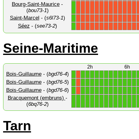
Bourg-Saint-Maurice
-
1
X
X
X
X
X
X
X
X
X
X
X
X
X
(
bou73-1
)
Saint-Marcel
- (
s6l73-1
)
1
X
X
X
X
X
X
X
X
X
X
X
X
X
Séez
- (
see73-2
)
1
X
X
X
X
X
X
X
X
X
X
X
X
X
Seine-Maritime
2h
6h
Bois-Guillaume
- (
bgd76-4
)
1
1
1
1
1
1
1
1
1
1
1
1
1
X
Bois-Guillaume
- (
bgd76-5
)
1
1
1
1
1
1
1
1
1
1
1
1
1
X
Bois-Guillaume
- (
bgd76-6
)
1
1
1
1
1
1
1
1
1
1
1
1
1
X
Bracquemont (embruns)
-
1
1
1
1
1
1
1
1
1
1
1
1
1
1
(
6bq76-2
)
Tarn