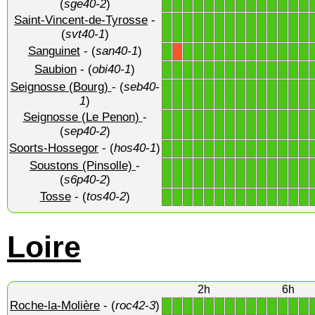
(
sge40-2
)
Saint-Vincent-de-Tyrosse
-
1
1
1
1
1
1
1
1
1
1
1
1
1
1
(
svt40-1
)
Sanguinet
- (
san40-1
)
1
1
1
1
1
1
1
1
1
1
1
1
1
X
Saubion
- (
obi40-1
)
1
1
1
1
1
1
1
1
1
1
1
1
1
1
Seignosse (Bourg)
- (
seb40-
1
1
1
1
1
1
1
1
1
1
1
1
1
1
1
)
Seignosse (Le Penon)
-
1
1
1
1
1
1
1
1
1
1
1
1
1
1
(
sep40-2
)
Soorts-Hossegor
- (
hos40-1
)
1
1
1
1
1
1
1
1
1
1
1
1
1
1
Soustons (Pinsolle)
-
1
1
1
1
1
1
1
1
1
1
1
1
1
1
(
s6p40-2
)
Tosse
- (
tos40-2
)
1
1
1
1
1
1
1
1
1
1
1
1
1
1
Loire
2h
6h
Roche-la-Molière
- (
roc42-3
)
1
1
1
1
1
1
1
1
1
1
1
1
1
1