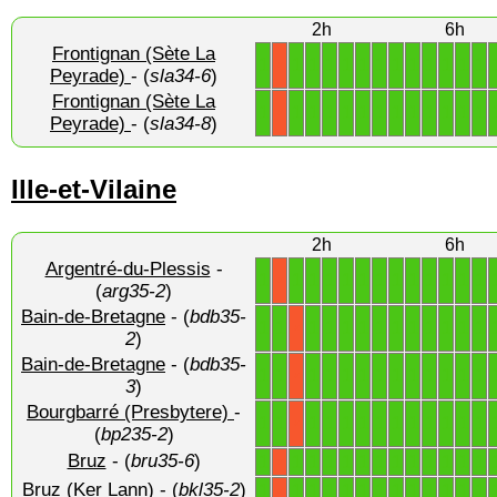
2h
6h
Frontignan (Sète La
1
1
1
1
1
1
1
1
1
1
1
1
1
X
Peyrade)
- (
sla34-6
)
Frontignan (Sète La
1
1
1
1
1
1
1
1
1
1
1
1
1
X
Peyrade)
- (
sla34-8
)
Ille-et-Vilaine
2h
6h
Argentré-du-Plessis
-
1
1
1
1
1
1
1
1
1
1
1
1
1
X
(
arg35-2
)
Bain-de-Bretagne
- (
bdb35-
1
1
1
1
1
1
1
1
1
1
1
1
1
X
2
)
Bain-de-Bretagne
- (
bdb35-
1
1
1
1
1
1
1
1
1
1
1
1
1
X
3
)
Bourgbarré (Presbytere)
-
1
1
1
1
1
1
1
1
1
1
1
1
1
X
(
bp235-2
)
Bruz
- (
bru35-6
)
1
1
1
1
1
1
1
1
1
1
1
1
1
X
Bruz (Ker Lann)
- (
bkl35-2
)
1
1
1
1
1
1
1
1
1
1
1
1
1
X