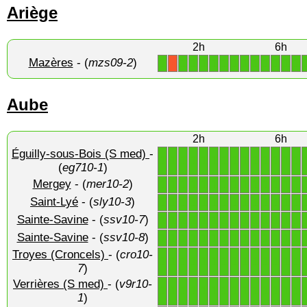
Ariège
2h
6h
Mazères
- (
mzs09-2
)
1
1
1
1
1
1
1
1
1
1
1
1
1
X
Aube
2h
6h
Éguilly-sous-Bois (S med)
-
1
1
1
1
1
1
1
1
1
1
1
1
1
1
(
eg710-1
)
Mergey
- (
mer10-2
)
1
1
1
1
1
1
1
1
1
1
1
1
1
1
Saint-Lyé
- (
sly10-3
)
1
1
1
1
1
1
1
1
1
1
1
1
1
1
Sainte-Savine
- (
ssv10-7
)
1
1
1
1
1
1
1
1
1
1
1
1
1
1
Sainte-Savine
- (
ssv10-8
)
1
1
1
1
1
1
1
1
1
1
1
1
1
1
Troyes (Croncels)
- (
cro10-
1
1
1
1
1
1
1
1
1
1
1
1
1
1
7
)
Verrières (S med)
- (
v9r10-
1
1
1
1
1
1
1
1
1
1
1
1
1
1
1
)