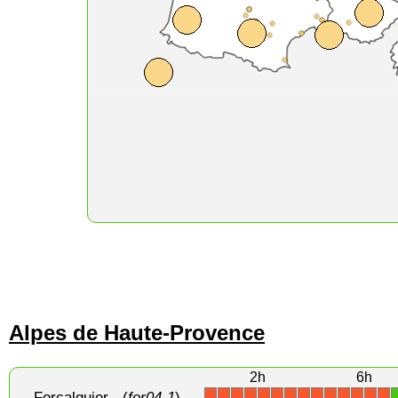
Alpes de Haute-Provence
2h
6h
Forcalquier
- (
for04-1
)