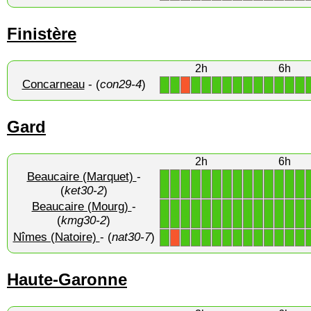
Finistère
2h
6h
Concarneau
- (
con29-4
)
1
1
1
1
1
1
1
1
1
1
1
1
1
X
Gard
2h
6h
Beaucaire (Marquet)
-
1
1
1
1
1
1
1
1
1
1
1
1
1
1
(
ket30-2
)
Beaucaire (Mourg)
-
1
1
1
1
1
1
1
1
1
1
1
1
1
1
(
kmg30-2
)
Nîmes (Natoire)
- (
nat30-7
)
1
1
1
1
1
1
1
1
1
1
1
1
1
X
Haute-Garonne