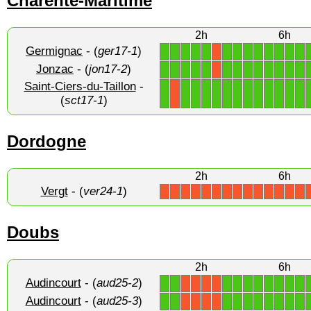
Charente-Maritime
2h
6h
Germignac
- (
ger17-1
)
1
1
1
1
1
1
1
1
1
1
1
1
1
X
Jonzac
- (
jon17-2
)
1
1
1
1
1
1
1
1
1
1
1
1
1
X
Saint-Ciers-du-Taillon
-
1
1
1
1
1
1
1
1
1
1
1
1
1
X
(
sct17-1
)
Dordogne
2h
6h
Vergt
- (
ver24-1
)
X
X
X
X
X
X
X
X
X
X
X
X
X
X
Doubs
2h
6h
Audincourt
- (
aud25-2
)
1
1
1
1
1
1
1
1
1
1
X
X
X
X
Audincourt
- (
aud25-3
)
1
1
1
1
1
1
1
1
1
1
X
X
X
X