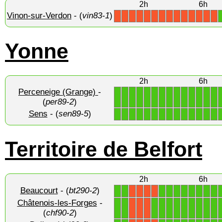
2h
6h
Vinon-sur-Verdon
- (
vin83-1
)
X
X
X
X
X
X
X
X
X
X
X
X
X
X
Yonne
2h
6h
Perceneige (Grange)
-
1
1
1
1
1
1
1
1
1
1
1
1
1
1
(
per89-2
)
Sens
- (
sen89-5
)
1
1
1
1
1
1
1
1
1
1
1
1
1
1
Territoire de Belfort
2h
6h
Beaucourt
- (
bt290-2
)
1
1
1
1
1
1
1
1
1
1
X
X
X
X
Châtenois-les-Forges
-
1
1
1
1
1
1
1
1
1
1
1
X
X
X
(
chf90-2
)