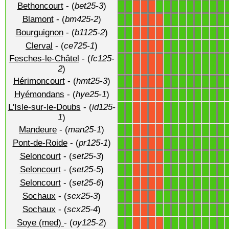
Bethoncourt
- (
bet25-3
)
1
1
1
1
1
1
1
1
1
1
1
X
X
X
Blamont
- (
bm425-2
)
1
1
1
1
1
1
1
1
1
1
X
X
X
X
Bourguignon
- (
b1125-2
)
1
1
1
1
1
1
1
1
1
1
X
X
X
X
Clerval
- (
ce725-1
)
1
1
1
1
1
1
1
1
1
1
X
X
X
X
Fesches-le-Châtel
- (
fc125-
1
1
1
1
1
1
1
1
1
1
X
X
X
X
2
)
Hérimoncourt
- (
hmt25-3
)
1
1
1
1
1
1
1
1
1
1
X
X
X
X
Hyémondans
- (
hye25-1
)
1
1
1
1
1
1
1
1
1
1
X
X
X
X
L'Isle-sur-le-Doubs
- (
id125-
1
1
1
1
1
1
1
1
1
1
X
X
X
X
1
)
Mandeure
- (
man25-1
)
1
1
1
1
1
1
1
1
1
1
X
X
X
X
Pont-de-Roide
- (
pr125-1
)
1
1
1
1
1
1
1
1
1
1
X
X
X
X
Seloncourt
- (
set25-3
)
1
1
1
1
1
1
1
1
1
1
X
X
X
X
Seloncourt
- (
set25-5
)
1
1
1
1
1
1
1
1
1
1
X
X
X
X
Seloncourt
- (
set25-6
)
1
1
1
1
1
1
1
1
1
1
X
X
X
X
Sochaux
- (
scx25-3
)
1
1
1
1
1
1
1
1
1
1
1
X
X
X
Sochaux
- (
scx25-4
)
1
1
1
1
1
1
1
1
1
1
1
X
X
X
Soye (med)
- (
oy125-2
)
1
1
1
1
1
1
1
1
1
1
X
X
X
X