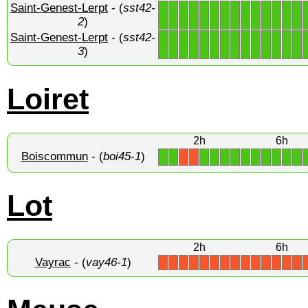
Saint-Genest-Lerpt
- (
sst42-
1
1
1
1
1
1
1
1
1
1
1
1
1
1
2
)
Saint-Genest-Lerpt
- (
sst42-
1
1
1
1
1
1
1
1
1
1
1
1
1
1
3
)
Loiret
2h
6h
Boiscommun
- (
boi45-1
)
1
1
1
1
1
1
1
1
1
1
1
1
X
X
Lot
2h
6h
Vayrac
- (
vay46-1
)
X
X
X
X
X
X
X
X
X
X
X
X
X
X