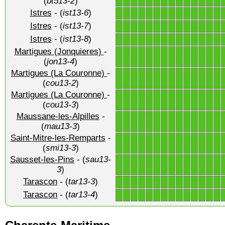
(
bt513-2
)
Istres
- (
ist13-6
)
1
1
1
1
1
1
1
1
1
1
1
1
1
1
Istres
- (
ist13-7
)
1
1
1
1
1
1
1
1
1
1
1
1
1
1
Istres
- (
ist13-8
)
1
1
1
1
1
1
1
1
1
1
1
1
1
1
Martigues (Jonquieres)
-
1
1
1
1
1
1
1
1
1
1
1
1
1
1
(
jon13-4
)
Martigues (La Couronne)
-
1
1
1
1
1
1
1
1
1
1
1
1
1
1
(
cou13-2
)
Martigues (La Couronne)
-
1
1
1
1
1
1
1
1
1
1
1
1
1
1
(
cou13-3
)
Maussane-les-Alpilles
-
1
1
1
1
1
1
1
1
1
1
1
1
1
1
(
mau13-3
)
Saint-Mitre-les-Remparts
-
1
1
1
1
1
1
1
1
1
1
1
1
1
1
(
smi13-3
)
Sausset-les-Pins
- (
sau13-
1
1
1
1
1
1
1
1
1
1
1
1
1
1
3
)
Tarascon
- (
tar13-3
)
1
1
1
1
1
1
1
1
1
1
1
1
1
1
Tarascon
- (
tar13-4
)
1
1
1
1
1
1
1
1
1
1
1
1
1
1