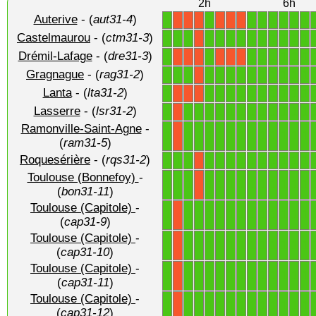
2h
6h
Auterive
- (
aut31-4
)
1
1
1
1
1
1
1
1
X
X
X
X
X
X
Castelmaurou
- (
ctm31-3
)
1
1
1
1
1
1
1
1
1
1
1
1
1
X
Drémil-Lafage
- (
dre31-3
)
1
1
1
1
1
1
1
1
X
X
X
X
X
X
Gragnague
- (
rag31-2
)
1
1
1
1
1
1
1
1
1
1
1
1
1
X
Lanta
- (
lta31-2
)
1
1
1
1
1
1
1
1
1
1
1
X
X
X
Lasserre
- (
lsr31-2
)
1
1
1
1
1
1
1
1
1
1
1
1
1
X
Ramonville-Saint-Agne
-
1
1
1
1
1
1
1
1
1
1
1
1
1
X
(
ram31-5
)
Roquesérière
- (
rqs31-2
)
1
1
1
1
1
1
1
1
1
1
1
1
1
X
Toulouse (Bonnefoy)
-
1
1
1
1
1
1
1
1
1
1
1
1
1
X
(
bon31-11
)
Toulouse (Capitole)
-
1
1
1
1
1
1
1
1
1
1
1
1
1
X
(
cap31-9
)
Toulouse (Capitole)
-
1
1
1
1
1
1
1
1
1
1
1
1
1
X
(
cap31-10
)
Toulouse (Capitole)
-
1
1
1
1
1
1
1
1
1
1
1
1
1
X
(
cap31-11
)
Toulouse (Capitole)
-
1
1
1
1
1
1
1
1
1
1
1
1
1
X
(
cap31-12
)