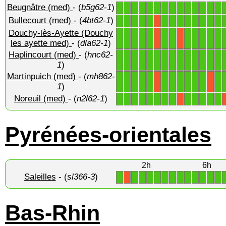
Beugnâtre (med)
- (
b5g62-1
)
1
1
1
1
1
1
1
1
1
1
1
1
1
1
Bullecourt (med)
- (
4bt62-1
)
1
1
1
1
1
1
1
1
1
1
1
1
1
X
Douchy-lès-Ayette (Douchy
1
1
1
1
1
1
1
1
1
1
1
1
X
X
les ayette med)
- (
dla62-1
)
Haplincourt (med)
- (
hnc62-
1
1
1
1
1
1
1
1
1
1
1
1
1
1
1
)
Martinpuich (med)
- (
mh862-
1
1
1
1
1
1
1
1
1
1
1
1
X
X
1
)
Noreuil (med)
- (
n2l62-1
)
1
1
1
1
1
1
1
1
1
1
1
1
1
X
Pyrénées-orientales
2h
6h
Saleilles
- (
sl366-3
)
1
1
1
1
1
1
1
1
1
1
1
1
1
X
Bas-Rhin