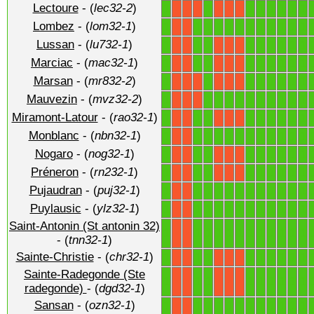
Lectoure
- (
lec32-2
)
1
1
1
1
1
1
1
1
X
X
X
X
X
X
Lombez
- (
lom32-1
)
1
1
1
1
1
1
1
1
1
1
1
1
X
X
Lussan
- (
lu732-1
)
1
1
1
1
1
1
1
1
1
X
X
X
X
X
Marciac
- (
mac32-1
)
1
1
1
1
1
1
1
1
1
X
X
X
X
X
Marsan
- (
mr832-2
)
1
1
1
1
1
1
1
1
X
X
X
X
X
X
Mauvezin
- (
mvz32-2
)
1
1
1
1
1
1
1
1
1
1
1
X
X
X
Miramont-Latour
- (
rao32-1
)
1
1
1
1
1
1
1
1
1
X
X
X
X
X
Monblanc
- (
nbn32-1
)
1
1
1
1
1
1
1
1
1
1
1
1
X
X
Nogaro
- (
nog32-1
)
1
1
1
1
1
1
1
1
1
X
X
X
X
X
Préneron
- (
rn232-1
)
1
1
1
1
1
1
1
1
1
X
X
X
X
X
Pujaudran
- (
puj32-1
)
1
1
1
1
1
1
1
1
1
1
1
1
X
X
Puylausic
- (
ylz32-1
)
1
1
1
1
1
1
1
1
1
1
1
1
X
X
Saint-Antonin (St antonin 32)
1
1
1
1
1
1
1
1
1
1
1
1
X
X
- (
tnn32-1
)
Sainte-Christie
- (
chr32-1
)
1
1
1
1
1
1
1
1
1
X
X
X
X
X
Sainte-Radegonde (Ste
1
1
1
1
1
1
1
1
1
X
X
X
X
X
radegonde)
- (
dgd32-1
)
Sansan
- (
ozn32-1
)
1
1
1
1
1
1
1
1
1
1
1
1
X
X