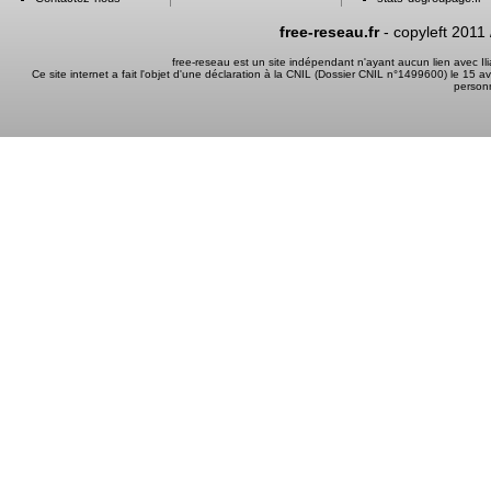
free-reseau.fr
- copyleft 2011
free-reseau est un site indépendant n'ayant aucun lien avec I
Ce site internet a fait l'objet d'une déclaration à la CNIL (Dossier CNIL n°1499600) le 15 a
person