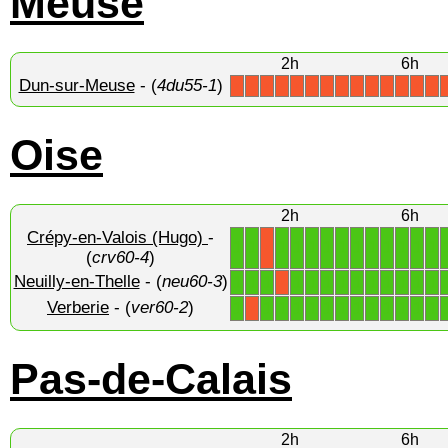
Meuse
2h
6h
Dun-sur-Meuse
- (
4du55-1
)
X
X
X
X
X
X
X
X
X
X
X
X
X
X
Oise
2h
6h
Crépy-en-Valois (Hugo)
-
1
1
1
1
1
1
1
1
1
1
1
1
1
X
(
crv60-4
)
Neuilly-en-Thelle
- (
neu60-3
)
1
1
1
1
1
1
1
1
1
1
1
1
1
X
Verberie
- (
ver60-2
)
1
1
1
1
1
1
1
1
1
1
1
1
1
X
Pas-de-Calais
2h
6h