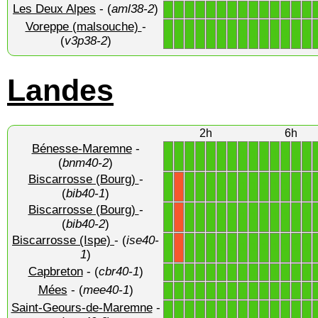
Les Deux Alpes
- (
aml38-2
)
1
1
1
1
1
1
1
1
1
1
1
1
1
1
Voreppe (malsouche)
-
1
1
1
1
1
1
1
1
1
1
1
1
1
1
(
v3p38-2
)
Landes
2h
6h
Bénesse-Maremne
-
1
1
1
1
1
1
1
1
1
1
1
1
1
1
(
bnm40-2
)
Biscarrosse (Bourg)
-
1
1
1
1
1
1
1
1
1
1
1
1
1
X
(
bib40-1
)
Biscarrosse (Bourg)
-
1
1
1
1
1
1
1
1
1
1
1
1
1
X
(
bib40-2
)
Biscarrosse (Ispe)
- (
ise40-
1
1
1
1
1
1
1
1
1
1
1
1
1
X
1
)
Capbreton
- (
cbr40-1
)
1
1
1
1
1
1
1
1
1
1
1
1
1
1
Mées
- (
mee40-1
)
1
1
1
1
1
1
1
1
1
1
1
1
1
1
Saint-Geours-de-Maremne
-
1
1
1
1
1
1
1
1
1
1
1
1
1
1