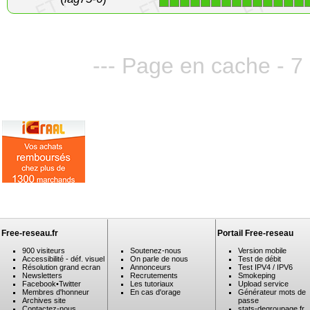
--- Page en cache - 7
Free-reseau.fr
Portail Free-reseau
900 visiteurs
Soutenez-nous
Version mobile
Accessibilité - déf. visuel
On parle de nous
Test de débit
Résolution grand ecran
Annonceurs
Test IPV4 / IPV6
Newsletters
Recrutements
Smokeping
Facebook
•
Twitter
Les tutoriaux
Upload service
Membres d'honneur
En cas d'orage
Générateur mots de
Archives site
passe
Contactez-nous
stats-degroupage.fr