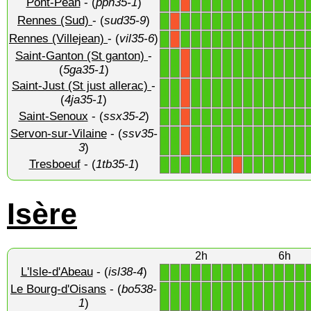
Pont-Péan
- (
ppn35-1
)
1
1
1
1
1
1
1
1
1
1
1
1
1
X
Rennes (Sud)
- (
sud35-9
)
1
1
1
1
1
1
1
1
1
1
1
1
1
X
Rennes (Villejean)
- (
vil35-6
)
1
1
1
1
1
1
1
1
1
1
1
1
1
X
Saint-Ganton (St ganton)
-
1
1
1
1
1
1
1
1
1
1
1
1
1
X
(
5ga35-1
)
Saint-Just (St just allerac)
-
1
1
1
1
1
1
1
1
1
1
1
1
1
X
(
4ja35-1
)
Saint-Senoux
- (
ssx35-2
)
1
1
1
1
1
1
1
1
1
1
1
1
1
X
Servon-sur-Vilaine
- (
ssv35-
1
1
1
1
1
1
1
1
1
1
1
1
1
X
3
)
Tresboeuf
- (
1tb35-1
)
1
1
1
1
1
1
1
1
1
1
1
1
1
X
Isère
2h
6h
L'Isle-d'Abeau
- (
isl38-4
)
1
1
1
1
1
1
1
1
1
1
1
1
1
1
Le Bourg-d'Oisans
- (
bo538-
1
1
1
1
1
1
1
1
1
1
1
1
1
1
1
)