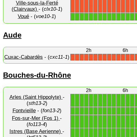
Ville-sous-la-Ferté
X
X
X
X
X
X
X
X
X
X
X
X
X
X
(Clairvaux)
- (
clx10-1
)
Voué
- (
voe10-1
)
1
1
1
1
1
1
1
1
1
1
1
1
1
1
Aude
2h
6h
Cuxac-Cabardès
- (
cxc11-1
)
X
X
X
X
X
X
X
X
X
X
X
X
X
X
Bouches-du-Rhône
2h
6h
Arles (Saint Hippolyte)
-
1
1
1
1
1
1
1
1
1
1
1
1
1
1
(
sth13-2
)
Fontvieille
- (
fon13-2
)
1
1
1
1
1
1
1
1
1
1
1
1
1
1
Fos-sur-Mer (Fos 1)
-
1
1
1
1
1
1
1
1
1
1
1
1
1
1
(
fo113-4
)
Istres (Base Aerienne)
-
1
1
1
1
1
1
1
1
1
1
1
1
1
1