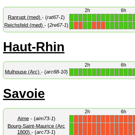
2h
6h
Ranrupt (med)
- (
rat67-1
)
1
1
1
1
1
1
1
1
1
1
1
1
1
1
Reichsfeld (med)
- (
2re67-1
)
1
1
1
1
1
1
1
1
1
X
X
X
X
X
Haut-Rhin
2h
6h
Mulhouse (Arc)
- (
arc68-10
)
1
1
1
1
1
1
1
1
1
1
1
1
1
1
Savoie
2h
6h
Aime
- (
aim73-1
)
1
X
X
X
X
X
X
X
X
X
X
X
X
X
Bourg-Saint-Maurice (Arc
1
X
X
X
X
X
X
X
X
X
X
X
X
X
1800)
- (
arc73-1
)