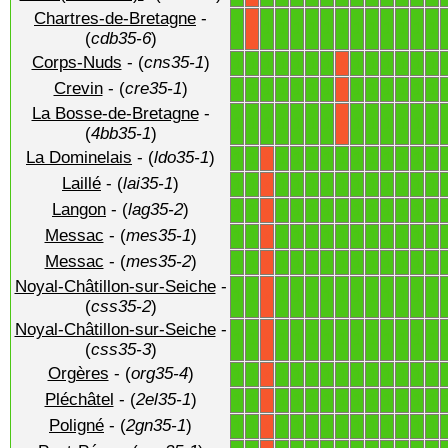
Chartres-de-Bretagne
-
1
1
1
1
1
1
1
1
1
1
1
1
1
X
(
cdb35-6
)
Corps-Nuds
- (
cns35-1
)
1
1
1
1
1
1
1
1
1
1
1
1
1
X
Crevin
- (
cre35-1
)
1
1
1
1
1
1
1
1
1
1
1
1
1
X
La Bosse-de-Bretagne
-
1
1
1
1
1
1
1
1
1
1
1
1
1
X
(
4bb35-1
)
La Dominelais
- (
ldo35-1
)
1
1
1
1
1
1
1
1
1
1
1
1
1
X
Laillé
- (
lai35-1
)
1
1
1
1
1
1
1
1
1
1
1
1
1
X
Langon
- (
lag35-2
)
1
1
1
1
1
1
1
1
1
1
1
1
1
X
Messac
- (
mes35-1
)
1
1
1
1
1
1
1
1
1
1
1
1
1
X
Messac
- (
mes35-2
)
1
1
1
1
1
1
1
1
1
1
1
1
1
X
Noyal-Châtillon-sur-Seiche
-
1
1
1
1
1
1
1
1
1
1
1
1
1
X
(
css35-2
)
Noyal-Châtillon-sur-Seiche
-
1
1
1
1
1
1
1
1
1
1
1
1
1
X
(
css35-3
)
Orgères
- (
org35-4
)
1
1
1
1
1
1
1
1
1
1
1
1
1
X
Pléchâtel
- (
2el35-1
)
1
1
1
1
1
1
1
1
1
1
1
1
1
X
Poligné
- (
2gn35-1
)
1
1
1
1
1
1
1
1
1
1
1
1
1
X