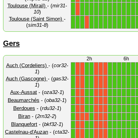
Toulouse (Mirail)
- (
mir31-
1
1
1
1
1
1
1
1
1
1
1
1
1
X
10
)
Toulouse (Saint Simon)
-
1
1
1
1
1
1
1
1
1
1
1
1
1
X
(
sim31-8
)
Gers
2h
6h
Auch (Cordeliers)
- (
cor32-
1
1
1
1
1
1
1
1
1
X
X
X
X
X
1
)
Auch (Gascogne)
- (
gas32-
1
1
1
1
1
1
1
1
1
X
X
X
X
X
1
)
Aux-Aussat
- (
oza32-1
)
1
1
1
1
1
1
1
1
1
X
X
X
X
X
Beaumarchés
- (
oba32-1
)
1
1
1
1
1
1
1
1
1
X
X
X
X
X
Berdoues
- (
rdu32-1
)
1
1
1
1
1
1
1
1
1
X
X
X
X
X
Biran
- (
2rn32-2
)
1
1
1
1
1
1
1
1
X
X
X
X
X
X
Blanquefort
- (
bkf32-1
)
1
1
1
1
1
1
1
1
1
X
X
X
X
X
Castelnau-d'Auzan
- (
cta32-
1
1
1
1
1
1
1
1
1
X
X
X
X
X