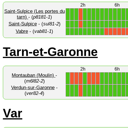
2h
6h
Saint-Sulpice (Les portes du
1
1
1
1
1
1
1
1
1
1
1
1
1
X
tarn)
- (
p8181-1
)
Saint-Sulpice
- (
sul81-2
)
1
1
1
1
1
1
1
1
1
1
1
1
1
X
Vabre
- (
vab81-1
)
1
1
1
1
1
1
1
1
1
X
X
X
X
X
Tarn-et-Garonne
2h
6h
Montauban (Moulin)
-
1
1
1
1
1
1
1
1
X
X
X
X
X
X
(
m6l82-2
)
Verdun-sur-Garonne
-
1
1
1
1
1
1
1
1
1
1
1
1
1
X
(
ver82-4
)
Var