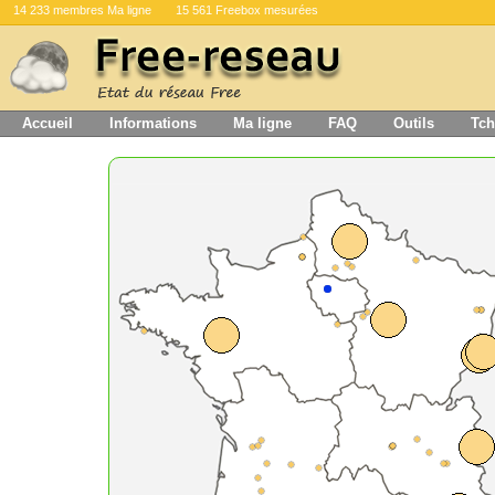
14 233 membres Ma ligne
15 561 Freebox mesurées
Accueil
Informations
Ma ligne
FAQ
Outils
Tch