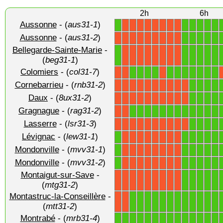
2h
6h
Aussonne
- (
aus31-1
)
1
1
1
1
1
1
X
X
X
X
X
X
X
X
Aussonne
- (
aus31-2
)
1
1
1
1
1
X
X
X
X
X
X
X
X
X
Bellegarde-Sainte-Marie
-
1
1
1
1
1
1
X
X
X
X
X
X
X
X
(
beg31-1
)
Colomiers
- (
col31-7
)
1
1
1
1
1
1
1
1
1
1
1
X
X
X
Cornebarrieu
- (
rnb31-2
)
1
1
1
1
X
X
X
X
X
X
X
X
X
X
Daux
- (
8ux31-2
)
1
1
1
1
X
X
X
X
X
X
X
X
X
X
Gragnague
- (
rag31-2
)
1
1
1
1
1
1
1
1
1
1
1
1
X
X
Lasserre
- (
lsr31-3
)
1
1
1
1
X
X
X
X
X
X
X
X
X
X
Lévignac
- (
lew31-1
)
1
1
1
1
1
1
X
X
X
X
X
X
X
X
Mondonville
- (
mvv31-1
)
1
1
1
1
1
1
X
X
X
X
X
X
X
X
Mondonville
- (
mvv31-2
)
1
1
1
1
1
1
X
X
X
X
X
X
X
X
Montaigut-sur-Save
-
1
1
1
1
1
X
X
X
X
X
X
X
X
X
(
mtg31-2
)
Montastruc-la-Conseillère
-
1
1
1
1
1
1
1
1
1
1
1
1
X
X
(
mtt31-2
)
Montrabé
- (
mrb31-4
)
1
1
1
1
1
1
1
1
1
1
1
1
1
1