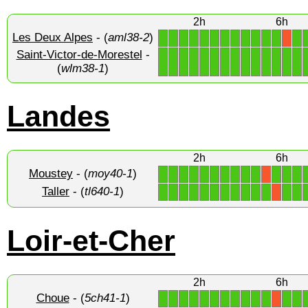
2h
6h
Les Deux Alpes
- (
aml38-2
)
1
1
1
1
1
1
1
1
1
1
1
1
1
X
Saint-Victor-de-Morestel
-
1
1
1
1
1
1
1
1
1
1
1
1
1
1
(
wlm38-1
)
Landes
2h
6h
Moustey
- (
moy40-1
)
1
1
1
1
1
1
1
1
1
1
1
1
1
X
Taller
- (
tl640-1
)
1
1
1
1
1
1
1
1
1
1
1
1
1
X
Loir-et-Cher
2h
6h
Choue
- (
5ch41-1
)
1
1
1
1
1
1
1
1
1
1
1
1
1
X