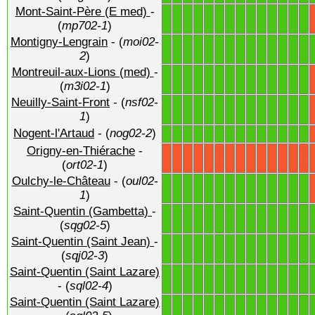
Mont-Saint-Père (E med)
-
1
1
1
1
1
1
1
1
1
1
1
1
1
1
(
mp702-1
)
Montigny-Lengrain
- (
moi02-
1
1
1
1
1
1
1
1
1
1
1
1
1
1
2
)
Montreuil-aux-Lions (med)
-
1
1
1
1
1
1
1
1
1
1
1
1
1
1
(
m3i02-1
)
Neuilly-Saint-Front
- (
nsf02-
1
1
1
1
1
1
1
1
1
1
1
1
1
1
1
)
Nogent-l'Artaud
- (
nog02-2
)
1
1
1
1
1
1
1
1
1
1
1
1
1
1
Origny-en-Thiérache
-
X
X
X
X
X
X
X
X
X
X
X
X
X
X
(
ort02-1
)
Oulchy-le-Château
- (
oul02-
1
1
1
1
1
1
1
1
1
1
1
1
1
1
1
)
Saint-Quentin (Gambetta)
-
1
1
1
1
1
1
1
1
1
1
1
1
1
1
(
sqg02-5
)
Saint-Quentin (Saint Jean)
-
1
1
1
1
1
1
1
1
1
1
1
1
1
1
(
sqj02-3
)
Saint-Quentin (Saint Lazare)
1
1
1
1
1
1
1
1
1
1
1
1
1
1
- (
sql02-4
)
Saint-Quentin (Saint Lazare)
1
1
1
1
1
1
1
1
1
1
1
1
1
1