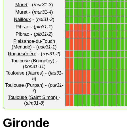
Muret
- (
mur31-3
)
1
1
1
1
1
1
1
1
1
1
1
1
1
1
Muret
- (
mur31-4
)
1
1
1
1
1
1
1
1
1
1
1
1
1
1
Nailloux
- (
nai31-2
)
1
1
1
1
1
1
1
1
1
1
1
1
1
1
Pibrac
- (
pib31-1
)
1
1
1
1
1
1
1
1
1
X
X
X
X
X
Pibrac
- (
pib31-2
)
1
1
1
1
1
1
1
1
X
X
X
X
X
X
Plaisance-du-Touch
1
1
1
1
1
1
1
1
1
X
X
X
X
X
(Menude)
- (
ude31-1
)
Roquesérière
- (
rqs31-2
)
1
1
1
1
1
1
1
1
1
1
1
1
X
X
Toulouse (Bonnefoy)
-
1
1
1
1
1
1
1
1
1
1
1
1
X
X
(
bon31-11
)
Toulouse (Jaures)
- (
jau31-
1
1
1
1
1
1
1
1
X
X
X
X
X
X
5
)
Toulouse (Purpan)
- (
pur31-
1
1
1
1
1
1
1
1
X
X
X
X
X
X
7
)
Toulouse (Saint Simon)
-
1
1
1
1
1
1
1
1
1
1
1
1
X
X
(
sim31-8
)
Gironde