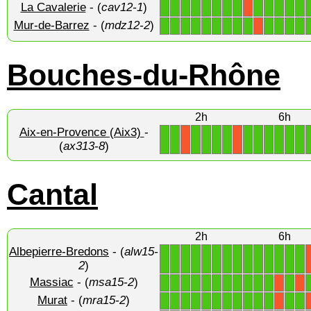
La Cavalerie
- (
cav12-1
)
1
1
1
1
1
1
1
1
1
1
1
1
1
X
Mur-de-Barrez
- (
mdz12-2
)
1
1
1
1
1
1
1
1
1
1
1
1
1
X
Bouches-du-Rhône
2h
6h
Aix-en-Provence (Aix3)
-
1
1
1
1
1
1
1
1
1
1
1
1
X
X
(
ax313-8
)
Cantal
2h
6h
Albepierre-Bredons
- (
alw15-
1
1
1
1
1
1
1
1
1
1
1
1
1
1
2
)
Massiac
- (
msa15-2
)
1
1
1
1
1
1
1
1
1
1
1
1
X
X
Murat
- (
mra15-2
)
1
1
1
1
1
1
1
1
1
1
1
1
1
X