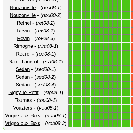
1
1
1
1
1
1
1
1
1
1
1
1
1
1
Nouzonville
- (
nou08-1
)
1
1
1
1
1
1
1
1
1
1
1
1
1
1
Nouzonville
- (
nou08-2
)
1
1
1
1
1
1
1
1
1
1
1
1
1
1
Rethel
- (
ret08-2
)
1
1
1
1
1
1
1
1
1
1
1
1
1
1
Revin
- (
rev08-1
)
1
1
1
1
1
1
1
1
1
1
1
1
1
1
Revin
- (
rev08-3
)
1
1
1
1
1
1
1
1
1
1
1
1
1
1
Rimogne
- (
rim08-1
)
1
1
1
1
1
1
1
1
1
1
1
1
1
1
Rocroi
- (
roc08-1
)
1
1
1
1
1
1
1
1
1
1
1
1
1
1
Saint-Laurent
- (
s7l08-1
)
1
1
1
1
1
1
1
1
1
1
1
1
1
1
Sedan
- (
sed08-1
)
1
1
1
1
1
1
1
1
1
1
1
1
1
1
Sedan
- (
sed08-2
)
1
1
1
1
1
1
1
1
1
1
1
1
1
1
Sedan
- (
sed08-4
)
1
1
1
1
1
1
1
1
1
1
1
1
1
1
Signy-le-Petit
- (
slp08-1
)
1
1
1
1
1
1
1
1
1
1
1
1
1
1
Tournes
- (
tou08-1
)
1
1
1
1
1
1
1
1
1
1
1
1
1
1
Vouziers
- (
vou08-1
)
1
1
1
1
1
1
1
1
1
1
1
1
1
1
Vrigne-aux-Bois
- (
vab08-1
)
1
1
1
1
1
1
1
1
1
1
1
1
1
1
Vrigne-aux-Bois
- (
vab08-2
)
1
1
1
1
1
1
1
1
1
1
1
1
1
1