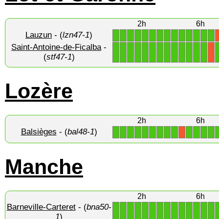
2h
6h
Lauzun
- (
lzn47-1
)
1
1
1
1
1
1
1
1
1
1
1
1
1
1
Saint-Antoine-de-Ficalba
-
1
1
1
1
1
1
1
1
1
1
1
1
1
X
(
stf47-1
)
Lozère
2h
6h
Balsièges
- (
bal48-1
)
1
1
1
1
1
1
1
1
1
1
1
1
1
X
Manche
2h
6h
Barneville-Carteret
- (
bna50-
1
1
1
1
1
1
1
1
1
1
1
1
1
1
1
)