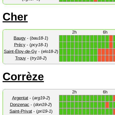
Cher
2h
6h
Baugy
- (
bau18-1
)
1
1
1
1
1
1
1
1
1
1
1
1
1
X
Précy
- (
pcy18-1
)
1
1
1
1
1
1
1
1
1
1
1
1
1
X
Saint-Éloy-de-Gy
- (
elo18-2
)
1
1
1
1
1
1
1
1
1
1
X
X
X
X
Trouy
- (
try18-2
)
1
1
1
1
1
1
1
1
1
1
X
X
X
X
Corrèze
2h
6h
Argentat
- (
arg19-2
)
1
1
1
1
1
1
1
1
1
1
1
1
1
1
Donzenac
- (
don19-2
)
1
1
1
1
1
1
1
1
1
1
1
1
1
X
Saint-Privat
- (
pri19-1
)
1
1
1
1
1
1
1
1
1
1
1
1
1
1