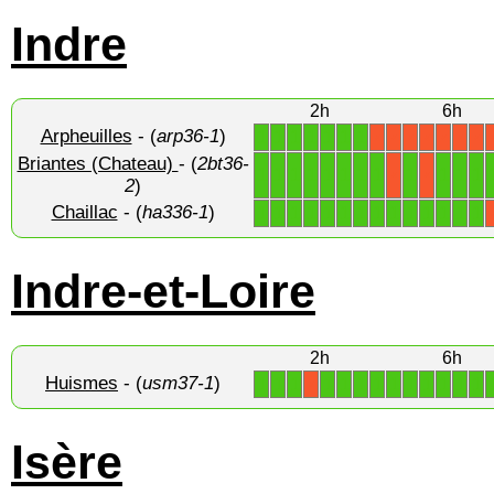
Indre
2h
6h
Arpheuilles
- (
arp36-1
)
1
1
1
1
1
1
1
X
X
X
X
X
X
X
Briantes (Chateau)
- (
2bt36-
1
1
1
1
1
1
1
1
1
1
1
1
X
X
2
)
Chaillac
- (
ha336-1
)
1
1
1
1
1
1
1
1
1
1
1
1
1
1
Indre-et-Loire
2h
6h
Huismes
- (
usm37-1
)
1
1
1
1
1
1
1
1
1
1
1
1
1
X
Isère