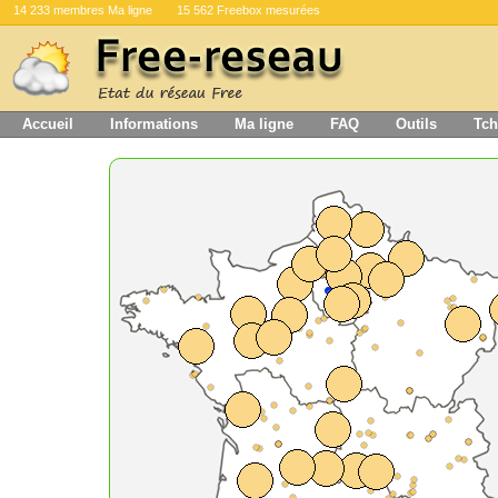
14 233 membres Ma ligne
15 562 Freebox mesurées
Accueil
Informations
Ma ligne
FAQ
Outils
Tch