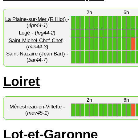
2h
6h
La Plaine-sur-Mer (R l'ilot)
-
1
1
1
1
1
1
1
1
1
1
1
1
1
1
(
4pr44-1
)
Legé
- (
leg44-2
)
1
1
1
1
1
1
1
1
1
1
1
1
1
1
Saint-Michel-Chef-Chef
-
1
1
1
1
1
1
1
1
1
1
1
1
1
X
(
mic44-3
)
Saint-Nazaire (Jean Bart)
-
1
1
1
1
1
1
1
1
1
1
1
1
1
1
(
bar44-7
)
Loiret
2h
6h
Ménestreau-en-Villette
-
1
1
1
1
1
1
1
1
1
1
1
1
1
X
(
mev45-1
)
Lot-et-Garonne