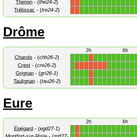
Thenon
- (
the24-2
)
1
1
1
1
1
1
1
1
1
1
1
1
X
X
Trélissac
- (
tre24-2
)
1
1
1
1
1
1
1
1
1
1
1
1
X
X
Drôme
2h
6h
Charols
- (
chh26-2
)
1
1
1
1
1
1
1
1
1
1
1
1
1
X
Crest
- (
cre26-2
)
1
1
1
1
1
1
1
X
X
X
X
X
X
X
Grignan
- (
gri26-1
)
1
1
1
1
1
1
1
1
1
1
1
1
1
X
Taulignan
- (
tau26-2
)
1
1
1
1
1
1
1
1
1
1
1
1
1
X
Eure
2h
6h
Épégard
- (
egd27-1
)
1
1
1
1
1
1
1
1
1
1
1
1
1
X
Montfort-sur-Risle
- (
mtf27-