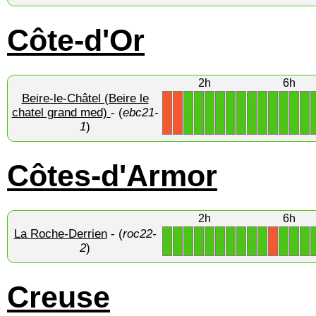
Côte-d'Or
2h
6h
Beire-le-Châtel (Beire le
1
1
1
1
1
1
1
1
1
1
1
1
chatel grand med)
- (
ebc21-
X
X
1
)
Côtes-d'Armor
2h
6h
La Roche-Derrien
- (
roc22-
1
1
1
1
1
1
1
1
1
1
1
1
1
X
2
)
Creuse