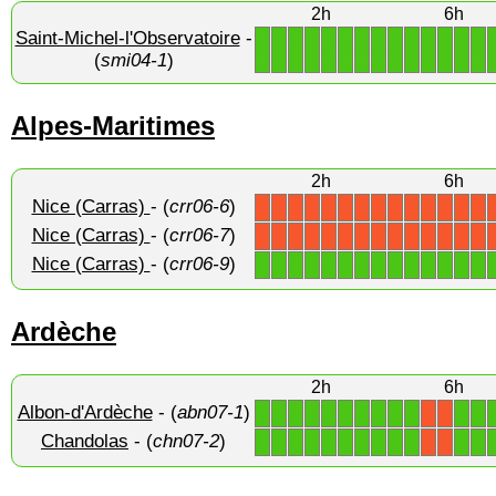
2h
6h
Saint-Michel-l'Observatoire
-
1
1
1
1
1
1
1
1
1
1
1
1
1
1
(
smi04-1
)
Alpes-Maritimes
2h
6h
Nice (Carras)
- (
crr06-6
)
X
X
X
X
X
X
X
X
X
X
X
X
X
X
Nice (Carras)
- (
crr06-7
)
X
X
X
X
X
X
X
X
X
X
X
X
X
X
Nice (Carras)
- (
crr06-9
)
1
1
1
1
1
1
1
1
1
1
1
1
1
1
Ardèche
2h
6h
Albon-d'Ardèche
- (
abn07-1
)
1
1
1
1
1
1
1
1
1
1
1
1
X
X
Chandolas
- (
chn07-2
)
1
1
1
1
1
1
1
1
1
1
1
1
X
X