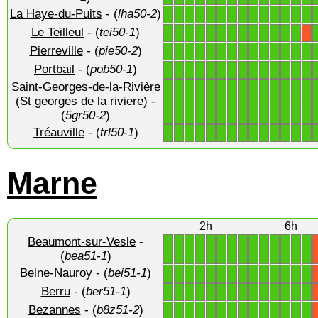
La Haye-du-Puits
- (
lha50-2
)
1
1
1
1
1
1
1
1
1
1
1
1
1
1
Le Teilleul
- (
tei50-1
)
1
1
1
1
1
1
1
1
1
1
1
1
1
X
Pierreville
- (
pie50-2
)
1
1
1
1
1
1
1
1
1
1
1
1
1
1
Portbail
- (
pob50-1
)
1
1
1
1
1
1
1
1
1
1
1
1
1
1
Saint-Georges-de-la-Rivière
1
1
1
1
1
1
1
1
1
1
1
1
1
1
(St georges de la riviere)
-
(
5gr50-2
)
Tréauville
- (
trl50-1
)
1
1
1
1
1
1
1
1
1
1
1
1
1
1
Marne
2h
6h
Beaumont-sur-Vesle
-
1
1
1
1
1
1
1
1
1
1
1
1
1
1
(
bea51-1
)
Beine-Nauroy
- (
bei51-1
)
1
1
1
1
1
1
1
1
1
1
1
1
1
1
Berru
- (
ber51-1
)
1
1
1
1
1
1
1
1
1
1
1
1
1
1
Bezannes
- (
b8z51-2
)
1
1
1
1
1
1
1
1
1
1
1
1
1
1