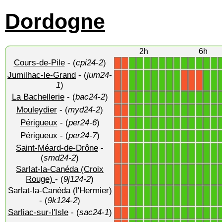
Dordogne
2h
6h
Cours-de-Pile
- (
cpi24-2
)
1
1
1
1
1
1
1
1
1
1
1
1
X
X
Jumilhac-le-Grand
- (
jum24-
1
1
1
1
1
1
1
1
1
X
X
X
X
X
1
)
La Bachellerie
- (
bac24-2
)
1
1
1
1
1
1
1
1
1
1
1
1
X
X
Mouleydier
- (
myd24-2
)
1
1
1
1
1
1
1
1
1
1
1
1
X
X
Périgueux
- (
per24-6
)
1
1
1
1
1
1
1
1
1
1
1
1
X
X
Périgueux
- (
per24-7
)
1
1
1
1
1
1
1
1
1
1
1
1
X
X
Saint-Méard-de-Drône
-
1
1
1
1
1
1
1
1
1
1
1
1
X
X
(
smd24-2
)
Sarlat-la-Canéda (Croix
1
1
1
1
1
1
1
1
1
1
1
1
X
X
Rouge)
- (
9j124-2
)
Sarlat-la-Canéda (l'Hermier)
1
1
1
1
1
1
1
1
1
1
1
1
X
X
- (
9k124-2
)
Sarliac-sur-l'Isle
- (
sac24-1
)
1
1
1
1
1
1
1
1
1
1
1
1
X
X