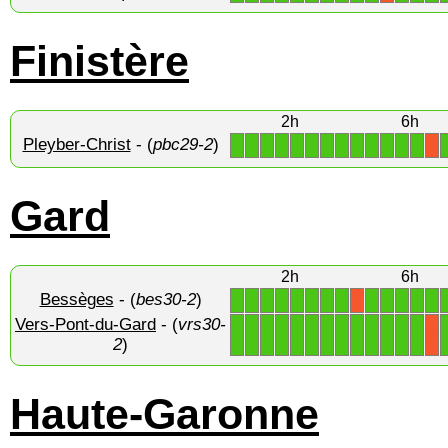
Finistère
2h
6h
Pleyber-Christ
- (
pbc29-2
)
1
1
1
1
1
1
1
1
1
1
1
1
1
X
Gard
2h
6h
Bessèges
- (
bes30-2
)
1
1
1
1
1
1
1
1
1
1
1
1
1
X
Vers-Pont-du-Gard
- (
vrs30-
1
1
1
1
1
1
1
1
1
1
1
1
1
X
2
)
Haute-Garonne