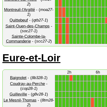
1
1
1
1
1
1
1
1
1
1
1
1
1
X
2
)
Montreuil-l'Argillé
- (
moa27-
1
1
1
1
1
1
1
1
1
1
1
1
X
X
1
)
Quittebeuf
- (
qtb27-1
)
1
1
1
1
1
1
1
1
1
1
1
1
X
X
Saint-Ouen-des-Champs
-
1
1
1
1
1
1
1
1
1
1
1
1
X
X
(
soc27-1
)
Sainte-Colombe-la-
1
1
1
1
1
1
1
1
1
1
1
1
X
X
Commanderie
- (
scc27-2
)
Eure-et-Loir
2h
6h
Baignolet
- (
8b328-1
)
1
1
1
1
1
1
1
1
1
1
1
1
1
X
Coudray-au-Perche
-
1
1
1
1
1
1
1
1
1
1
1
1
1
1
(
cop28-1
)
Guilleville
- (
g8v28-1
)
1
1
1
1
1
1
1
1
1
1
1
1
1
1
Le Mesnil-Thomas
- (
8tm28-
1
1
1
1
1
1
1
1
1
1
1
1
1
X
2
)