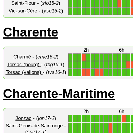
Saint-Flour
- (
slo15-2
)
1
1
1
1
1
1
1
1
1
1
1
1
1
X
Vic-sur-Cère
- (
vsc15-2
)
1
1
1
1
1
1
1
1
1
1
1
1
1
1
Charente
2h
6h
Charmé
- (
cme16-2
)
1
1
1
1
1
1
1
1
1
1
1
1
1
X
Torsac (bourg)
- (
tbg16-1
)
1
1
1
1
1
1
1
1
1
1
1
1
1
X
Torsac (vallons)
- (
tvs16-1
)
1
1
1
1
1
1
1
1
1
1
X
X
X
X
Charente-Maritime
2h
6h
Jonzac
- (
jon17-2
)
1
1
1
1
1
1
1
1
1
1
1
1
1
X
Saint-Genis-de-Saintonge
-
1
1
1
1
1
1
1
1
1
1
1
1
1
X
(
sge17-1
)