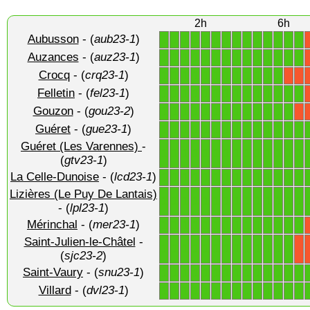
2h
6h
Aubusson
- (
aub23-1
)
1
1
1
1
1
1
1
1
1
1
1
1
1
1
Auzances
- (
auz23-1
)
1
1
1
1
1
1
1
1
1
1
1
1
1
1
Crocq
- (
crq23-1
)
1
1
1
1
1
1
1
1
1
1
1
1
X
X
Felletin
- (
fel23-1
)
1
1
1
1
1
1
1
1
1
1
1
1
1
1
Gouzon
- (
gou23-2
)
1
1
1
1
1
1
1
1
1
1
1
1
1
X
Guéret
- (
gue23-1
)
1
1
1
1
1
1
1
1
1
1
1
1
1
1
Guéret (Les Varennes)
-
1
1
1
1
1
1
1
1
1
1
1
1
1
1
(
gtv23-1
)
La Celle-Dunoise
- (
lcd23-1
)
1
1
1
1
1
1
1
1
1
1
1
1
1
1
Lizières (Le Puy De Lantais)
1
1
1
1
1
1
1
1
1
1
1
1
1
1
- (
lpl23-1
)
Mérinchal
- (
mer23-1
)
1
1
1
1
1
1
1
1
1
1
1
1
1
1
Saint-Julien-le-Châtel
-
1
1
1
1
1
1
1
1
1
1
1
1
1
X
(
sjc23-2
)
Saint-Vaury
- (
snu23-1
)
1
1
1
1
1
1
1
1
1
1
1
1
1
1
Villard
- (
dvl23-1
)
1
1
1
1
1
1
1
1
1
1
1
1
1
1