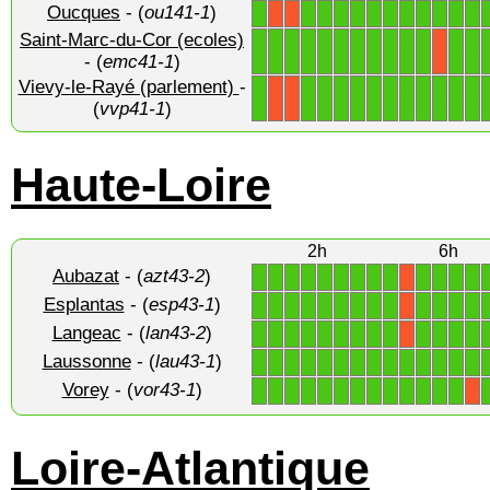
Oucques
- (
ou141-1
)
1
1
1
1
1
1
1
1
1
1
1
1
X
X
Saint-Marc-du-Cor (ecoles)
1
1
1
1
1
1
1
1
1
1
1
1
1
X
- (
emc41-1
)
Vievy-le-Rayé (parlement)
-
1
1
1
1
1
1
1
1
1
1
1
1
X
X
(
vvp41-1
)
Haute-Loire
2h
6h
Aubazat
- (
azt43-2
)
1
1
1
1
1
1
1
1
1
1
1
1
1
X
Esplantas
- (
esp43-1
)
1
1
1
1
1
1
1
1
1
1
1
1
1
X
Langeac
- (
lan43-2
)
1
1
1
1
1
1
1
1
1
1
1
1
1
X
Laussonne
- (
lau43-1
)
1
1
1
1
1
1
1
1
1
1
1
1
1
1
Vorey
- (
vor43-1
)
1
1
1
1
1
1
1
1
1
1
1
1
1
X
Loire-Atlantique