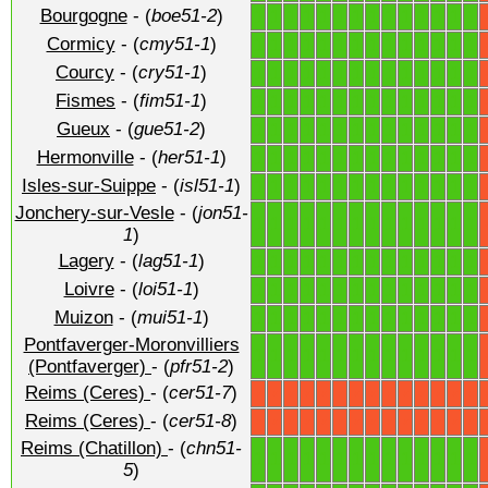
Bourgogne
- (
boe51-2
)
1
1
1
1
1
1
1
1
1
1
1
1
1
1
Cormicy
- (
cmy51-1
)
1
1
1
1
1
1
1
1
1
1
1
1
1
1
Courcy
- (
cry51-1
)
1
1
1
1
1
1
1
1
1
1
1
1
1
1
Fismes
- (
fim51-1
)
1
1
1
1
1
1
1
1
1
1
1
1
1
1
Gueux
- (
gue51-2
)
1
1
1
1
1
1
1
1
1
1
1
1
1
1
Hermonville
- (
her51-1
)
1
1
1
1
1
1
1
1
1
1
1
1
1
1
Isles-sur-Suippe
- (
isl51-1
)
1
1
1
1
1
1
1
1
1
1
1
1
1
1
Jonchery-sur-Vesle
- (
jon51-
1
1
1
1
1
1
1
1
1
1
1
1
1
1
1
)
Lagery
- (
lag51-1
)
1
1
1
1
1
1
1
1
1
1
1
1
1
1
Loivre
- (
loi51-1
)
1
1
1
1
1
1
1
1
1
1
1
1
1
1
Muizon
- (
mui51-1
)
1
1
1
1
1
1
1
1
1
1
1
1
1
1
Pontfaverger-Moronvilliers
1
1
1
1
1
1
1
1
1
1
1
1
1
1
(Pontfaverger)
- (
pfr51-2
)
Reims (Ceres)
- (
cer51-7
)
X
X
X
X
X
X
X
X
X
X
X
X
X
X
Reims (Ceres)
- (
cer51-8
)
X
X
X
X
X
X
X
X
X
X
X
X
X
X
Reims (Chatillon)
- (
chn51-
1
1
1
1
1
1
1
1
1
1
1
1
1
1
5
)