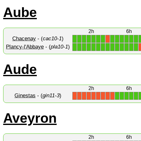
Aube
2h
6h
Chacenay
- (
cac10-1
)
1
1
1
1
1
1
1
1
1
1
1
1
1
X
Plancy-l'Abbaye
- (
pla10-1
)
1
1
1
1
1
1
1
1
1
1
1
1
1
1
Aude
2h
6h
Ginestas
- (
gin11-3
)
1
1
1
1
1
X
X
X
X
X
X
X
X
X
Aveyron
2h
6h