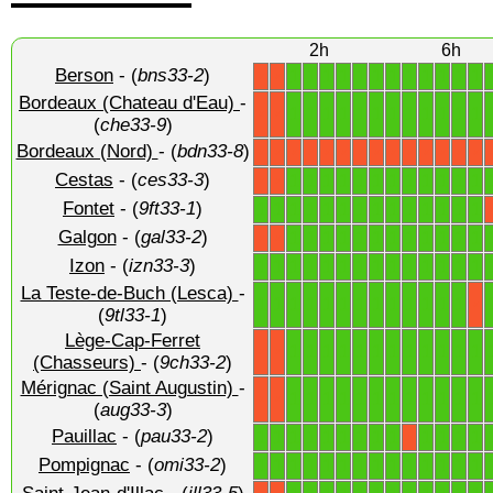
2h
6h
Berson
- (
bns33-2
)
1
1
1
1
1
1
1
1
1
1
1
1
X
X
Bordeaux (Chateau d'Eau)
-
1
1
1
1
1
1
1
1
1
1
1
1
X
X
(
che33-9
)
Bordeaux (Nord)
- (
bdn33-8
)
X
X
X
X
X
X
X
X
X
X
X
X
X
X
Cestas
- (
ces33-3
)
1
1
1
1
1
1
1
1
1
1
1
1
X
X
Fontet
- (
9ft33-1
)
1
1
1
1
1
1
1
1
1
1
1
1
1
1
Galgon
- (
gal33-2
)
1
1
1
1
1
1
1
1
1
1
1
1
X
X
Izon
- (
izn33-3
)
1
1
1
1
1
1
1
1
1
1
1
1
1
1
La Teste-de-Buch (Lesca)
-
1
1
1
1
1
1
1
1
1
1
1
1
1
X
(
9tl33-1
)
Lège-Cap-Ferret
1
1
1
1
1
1
1
1
1
1
1
1
X
X
(Chasseurs)
- (
9ch33-2
)
Mérignac (Saint Augustin)
-
1
1
1
1
1
1
1
1
1
1
1
1
X
X
(
aug33-3
)
Pauillac
- (
pau33-2
)
1
1
1
1
1
1
1
1
1
1
1
1
1
X
Pompignac
- (
omi33-2
)
1
1
1
1
1
1
1
1
1
1
1
1
1
1