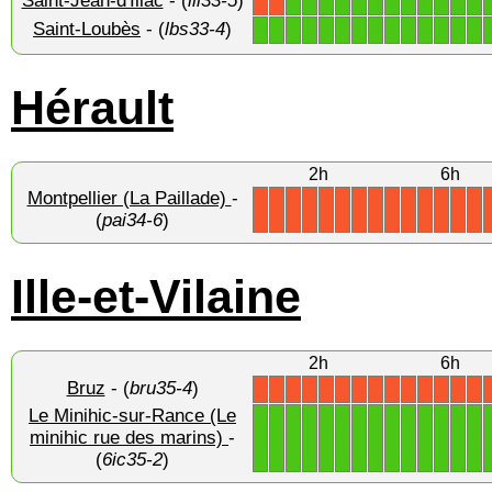
Saint-Jean-d'Illac
- (
ill33-5
)
1
1
1
1
1
1
1
1
1
1
1
1
X
X
Saint-Loubès
- (
lbs33-4
)
1
1
1
1
1
1
1
1
1
1
1
1
1
1
Hérault
2h
6h
Montpellier (La Paillade)
-
X
X
X
X
X
X
X
X
X
X
X
X
X
X
(
pai34-6
)
Ille-et-Vilaine
2h
6h
Bruz
- (
bru35-4
)
X
X
X
X
X
X
X
X
X
X
X
X
X
X
Le Minihic-sur-Rance (Le
1
1
1
1
1
1
1
1
1
1
1
1
1
1
minihic rue des marins)
-
(
6ic35-2
)