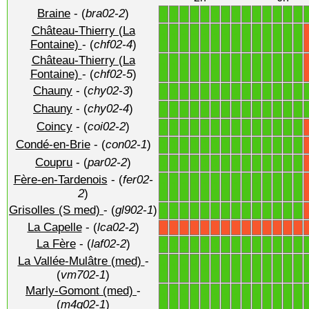
Braine
- (
bra02-2
)
1
1
1
1
1
1
1
1
1
1
1
1
1
1
Château-Thierry (La
1
1
1
1
1
1
1
1
1
1
1
1
1
1
Fontaine)
- (
chf02-4
)
Château-Thierry (La
1
1
1
1
1
1
1
1
1
1
1
1
1
1
Fontaine)
- (
chf02-5
)
Chauny
- (
chy02-3
)
1
1
1
1
1
1
1
1
1
1
1
1
1
1
Chauny
- (
chy02-4
)
1
1
1
1
1
1
1
1
1
1
1
1
1
1
Coincy
- (
coi02-2
)
1
1
1
1
1
1
1
1
1
1
1
1
1
1
Condé-en-Brie
- (
con02-1
)
1
1
1
1
1
1
1
1
1
1
1
1
1
1
Coupru
- (
par02-2
)
1
1
1
1
1
1
1
1
1
1
1
1
1
1
Fère-en-Tardenois
- (
fer02-
1
1
1
1
1
1
1
1
1
1
1
1
1
1
2
)
Grisolles (S med)
- (
gl902-1
)
1
1
1
1
1
1
1
1
1
1
1
1
1
1
La Capelle
- (
lca02-2
)
X
X
X
X
X
X
X
X
X
X
X
X
X
X
La Fère
- (
laf02-2
)
1
1
1
1
1
1
1
1
1
1
1
1
1
1
La Vallée-Mulâtre (med)
-
1
1
1
1
1
1
1
1
1
1
1
1
1
1
(
vm702-1
)
Marly-Gomont (med)
-
1
1
1
1
1
1
1
1
1
1
1
1
1
1
(
m4g02-1
)