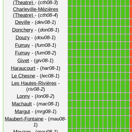
(Theatre)
- (
cth08-3
)
Charleville-Mézières
1
1
1
1
1
1
1
1
1
1
1
1
1
1
(Theatre)
- (
cth08-4
)
Deville
- (
dev08-1
)
1
1
1
1
1
1
1
1
1
1
1
1
1
1
Donchery
- (
don08-1
)
1
1
1
1
1
1
1
1
1
1
1
1
1
1
Douzy
- (
dou08-1
)
1
1
1
1
1
1
1
1
1
1
1
1
1
1
Fumay
- (
fum08-1
)
1
1
1
1
1
1
1
1
1
1
1
1
1
1
Fumay
- (
fum08-2
)
1
1
1
1
1
1
1
1
1
1
1
1
1
1
Givet
- (
giv08-1
)
1
1
1
1
1
1
1
1
1
1
1
1
1
1
Haraucourt
- (
har08-1
)
1
1
1
1
1
1
1
1
1
1
1
1
1
1
Le Chesne
- (
lec08-1
)
1
1
1
1
1
1
1
1
1
1
1
1
1
1
Les Hautes-Rivières
-
1
1
1
1
1
1
1
1
1
1
1
1
1
1
(
riv08-2
)
Lonny
- (
lon08-2
)
1
1
1
1
1
1
1
1
1
1
1
1
1
1
Machault
- (
mac08-1
)
1
1
1
1
1
1
1
1
1
1
1
1
1
1
Margut
- (
mrg08-1
)
1
1
1
1
1
1
1
1
1
1
1
1
1
1
Maubert-Fontaine
- (
mau08-
1
1
1
1
1
1
1
1
1
1
1
1
1
1
1
)
Mouzon
- (
mou08-1
)