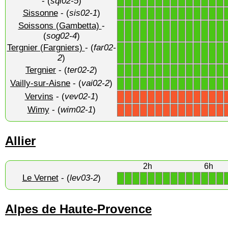
- (
sql02-5
)
Sissonne
- (
sis02-1
)
1
1
1
1
1
1
1
1
1
1
1
1
1
1
Soissons (Gambetta)
-
1
1
1
1
1
1
1
1
1
1
1
1
1
1
(
sog02-4
)
Tergnier (Fargniers)
- (
far02-
1
1
1
1
1
1
1
1
1
1
1
1
1
1
2
)
Tergnier
- (
ter02-2
)
1
1
1
1
1
1
1
1
1
1
1
1
1
1
Vailly-sur-Aisne
- (
vai02-2
)
1
1
1
1
1
1
1
1
1
1
1
1
1
1
Vervins
- (
vev02-1
)
X
X
X
X
X
X
X
X
X
X
X
X
X
X
Wimy
- (
wim02-1
)
X
X
X
X
X
X
X
X
X
X
X
X
X
X
Allier
2h
6h
Le Vernet
- (
lev03-2
)
1
1
1
1
1
1
1
1
1
1
1
1
1
1
Alpes de Haute-Provence