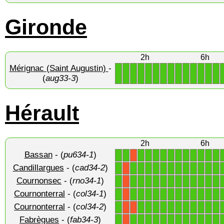
Gironde
2h
6h
Mérignac (Saint Augustin)
-
1
1
1
1
1
1
1
1
1
1
1
1
1
1
(
aug33-3
)
Hérault
2h
6h
Bassan
- (
pu634-1
)
1
1
1
1
1
1
1
1
1
1
1
1
1
X
Candillargues
- (
cad34-2
)
1
1
1
1
1
1
1
1
1
1
1
1
1
X
Cournonsec
- (
rno34-1
)
1
1
1
1
1
1
1
1
1
1
1
1
1
X
Cournonterral
- (
col34-1
)
1
1
1
1
1
1
1
1
1
1
1
1
1
X
Cournonterral
- (
col34-2
)
1
1
1
1
1
1
1
1
1
1
1
1
X
X
Fabrègues
- (
fab34-3
)
1
1
1
1
1
1
1
1
1
1
1
1
1
X