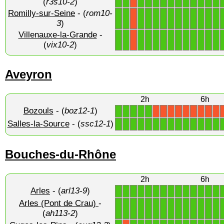
(
r3s10-2
)
Romilly-sur-Seine
- (
rom10-
1
1
1
1
1
1
1
1
1
1
1
1
1
X
3
)
Villenauxe-la-Grande
-
1
1
1
1
1
1
1
1
1
1
1
1
1
X
(
vix10-2
)
Aveyron
2h
6h
Bozouls
- (
boz12-1
)
1
1
1
1
1
X
X
X
X
X
X
X
X
X
Salles-la-Source
- (
ssc12-1
)
1
1
1
1
1
1
1
1
1
1
1
1
1
1
Bouches-du-Rhône
2h
6h
Arles
- (
arl13-9
)
1
1
1
1
1
1
1
1
1
1
1
1
1
1
Arles (Pont de Crau)
-
1
1
1
1
1
1
1
1
1
1
1
1
1
1
(
ah113-2
)