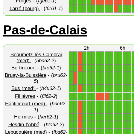
Forges
- (
fge61-1
)
1
1
1
1
1
X
X
X
X
X
X
X
X
X
Larré (bourg)
- (
l6r61-1
)
1
1
1
1
1
1
1
1
1
1
1
1
1
X
Pas-de-Calais
2h
6h
Beaumetz-lès-Cambrai
1
1
1
1
1
1
1
1
1
1
1
1
1
X
(med)
- (
5bc62-2
)
Bertincourt
- (
btc62-1
)
1
1
1
1
1
1
1
1
1
1
1
1
1
X
Bruay-la-Buissière
- (
bru62-
1
1
1
1
1
1
1
1
1
1
1
1
1
X
5
)
Bus (med)
- (
b4u62-1
)
1
1
1
1
1
1
1
1
1
1
1
1
1
X
Fillièvres
- (
fil62-2
)
1
1
1
1
1
1
1
1
1
1
1
X
X
X
Haplincourt (med)
- (
hnc62-
1
1
1
1
1
1
1
1
1
1
1
1
1
X
1
)
Hermies
- (
her62-1
)
1
1
1
1
1
1
1
1
1
1
1
1
1
X
Hesdin-l'Abbé
- (
hla62-2
)
1
1
1
1
1
1
1
1
1
1
1
1
1
X
Lebucquière (med)
- (
lbq62-