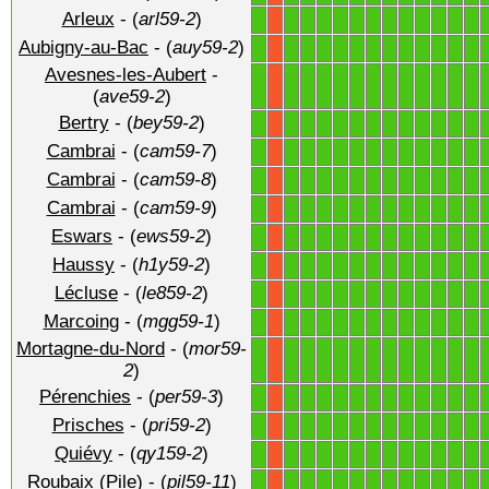
Arleux
- (
arl59-2
)
1
1
1
1
1
1
1
1
1
1
1
1
1
X
Aubigny-au-Bac
- (
auy59-2
)
1
1
1
1
1
1
1
1
1
1
1
1
1
X
Avesnes-les-Aubert
-
1
1
1
1
1
1
1
1
1
1
1
1
1
X
(
ave59-2
)
Bertry
- (
bey59-2
)
1
1
1
1
1
1
1
1
1
1
1
1
1
X
Cambrai
- (
cam59-7
)
1
1
1
1
1
1
1
1
1
1
1
1
1
X
Cambrai
- (
cam59-8
)
1
1
1
1
1
1
1
1
1
1
1
1
1
X
Cambrai
- (
cam59-9
)
1
1
1
1
1
1
1
1
1
1
1
1
1
X
Eswars
- (
ews59-2
)
1
1
1
1
1
1
1
1
1
1
1
1
1
X
Haussy
- (
h1y59-2
)
1
1
1
1
1
1
1
1
1
1
1
1
1
X
Lécluse
- (
le859-2
)
1
1
1
1
1
1
1
1
1
1
1
1
1
X
Marcoing
- (
mgg59-1
)
1
1
1
1
1
1
1
1
1
1
1
1
1
X
Mortagne-du-Nord
- (
mor59-
1
1
1
1
1
1
1
1
1
1
1
1
1
X
2
)
Pérenchies
- (
per59-3
)
1
1
1
1
1
1
1
1
1
1
1
1
1
X
Prisches
- (
pri59-2
)
1
1
1
1
1
1
1
1
1
1
1
1
1
X
Quiévy
- (
qy159-2
)
1
1
1
1
1
1
1
1
1
1
1
1
1
X
Roubaix (Pile)
- (
pil59-11
)
1
1
1
1
1
1
1
1
1
1
1
1
1
X