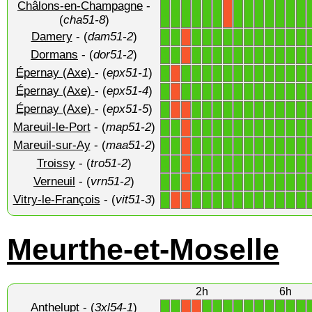
Châlons-en-Champagne
-
1
1
1
1
1
1
1
1
1
1
1
1
1
X
(
cha51-8
)
Damery
- (
dam51-2
)
1
1
1
1
1
1
1
1
1
1
1
1
1
X
Dormans
- (
dor51-2
)
1
1
1
1
1
1
1
1
1
1
1
1
1
X
Épernay (Axe)
- (
epx51-1
)
1
1
1
1
1
1
1
1
1
1
1
1
1
X
Épernay (Axe)
- (
epx51-4
)
1
1
1
1
1
1
1
1
1
1
1
1
1
X
Épernay (Axe)
- (
epx51-5
)
1
1
1
1
1
1
1
1
1
1
1
1
X
X
Mareuil-le-Port
- (
map51-2
)
1
1
1
1
1
1
1
1
1
1
1
1
1
X
Mareuil-sur-Ay
- (
maa51-2
)
1
1
1
1
1
1
1
1
1
1
1
1
1
X
Troissy
- (
tro51-2
)
1
1
1
1
1
1
1
1
1
1
1
1
1
X
Verneuil
- (
vrn51-2
)
1
1
1
1
1
1
1
1
1
1
1
1
1
X
Vitry-le-François
- (
vit51-3
)
1
1
1
1
1
1
1
1
1
1
1
1
X
X
Meurthe-et-Moselle
2h
6h
Anthelupt
- (
3xl54-1
)
1
1
1
1
1
1
1
1
1
1
1
1
X
X