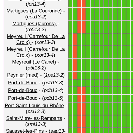
1
1
1
1
1
1
1
1
1
1
1
1
X
X
(
jon13-4
)
Martigues (La Couronne)
-
1
1
1
1
1
1
1
1
1
1
1
1
X
X
(
cou13-2
)
Martigues (laurons)
-
1
1
1
1
1
1
1
1
1
1
1
1
X
X
(
ro513-2
)
Meyreuil (Carrefour De La
1
1
1
1
1
1
1
1
1
1
1
1
1
X
Croix)
- (
xor13-3
)
Meyreuil (Carrefour De La
1
1
1
1
1
1
1
1
1
1
1
1
1
X
Croix)
- (
xor13-4
)
Meyreuil (Le Canet)
-
1
1
1
1
1
1
1
1
1
1
1
1
1
X
(
c5t13-2
)
Peynier (med)
- (
1pe13-2
)
1
1
1
1
1
1
1
1
1
1
1
1
1
X
Port-de-Bouc
- (
pdb13-3
)
1
1
1
1
1
1
1
1
1
1
1
1
1
1
Port-de-Bouc
- (
pdb13-4
)
1
1
1
1
1
1
1
1
1
1
1
1
X
X
Port-de-Bouc
- (
pdb13-5
)
1
1
1
1
1
1
1
1
1
1
1
1
X
X
Port-Saint-Louis-du-Rhône
-
1
1
1
1
1
1
1
1
1
1
1
1
X
X
(
psl13-3
)
Saint-Mitre-les-Remparts
-
1
1
1
1
1
1
1
1
1
1
1
1
X
X
(
smi13-3
)
Sausset-les-Pins
- (
sau13-