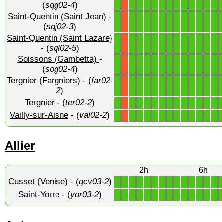
1
1
1
1
1
1
1
1
1
1
1
1
1
X
(
sqg02-4
)
Saint-Quentin (Saint Jean)
-
1
1
1
1
1
1
1
1
1
1
1
1
1
X
(
sqj02-3
)
Saint-Quentin (Saint Lazare)
1
1
1
1
1
1
1
1
1
1
1
1
1
X
- (
sql02-5
)
Soissons (Gambetta)
-
1
1
1
1
1
1
1
1
1
1
1
1
1
X
(
sog02-4
)
Tergnier (Fargniers)
- (
far02-
1
1
1
1
1
1
1
1
1
1
1
1
1
X
2
)
Tergnier
- (
ter02-2
)
1
1
1
1
1
1
1
1
1
1
1
1
1
X
Vailly-sur-Aisne
- (
vai02-2
)
1
1
1
1
1
1
1
1
1
1
1
1
1
X
Allier
2h
6h
Cusset (Venise)
- (
qcv03-2
)
1
1
1
1
1
1
1
1
1
1
1
1
1
1
Saint-Yorre
- (
yor03-2
)
1
1
1
1
1
1
1
1
1
1
1
1
1
1