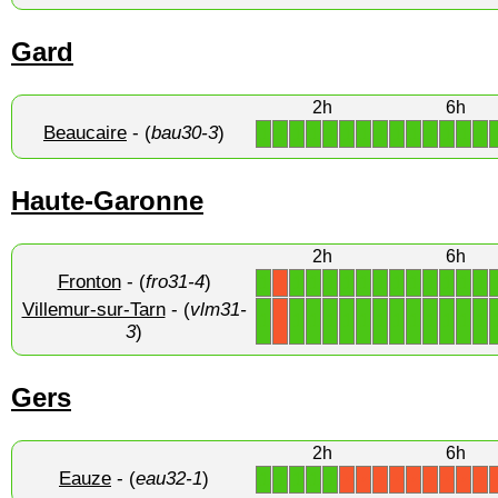
Gard
2h
6h
Beaucaire
- (
bau30-3
)
1
1
1
1
1
1
1
1
1
1
1
1
1
1
Haute-Garonne
2h
6h
Fronton
- (
fro31-4
)
1
1
1
1
1
1
1
1
1
1
1
1
1
X
Villemur-sur-Tarn
- (
vlm31-
1
1
1
1
1
1
1
1
1
1
1
1
1
X
3
)
Gers
2h
6h
Eauze
- (
eau32-1
)
1
1
1
1
1
X
X
X
X
X
X
X
X
X