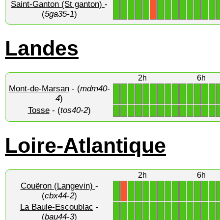
Saint-Ganton (St ganton)
-
1
1
1
1
1
1
1
1
1
1
1
1
1
X
(
5ga35-1
)
Landes
2h
6h
Mont-de-Marsan
- (
mdm40-
1
1
1
1
1
1
1
1
1
1
1
1
1
1
4
)
Tosse
- (
tos40-2
)
1
1
1
1
1
1
1
1
1
1
1
1
1
1
Loire-Atlantique
2h
6h
Couëron (Langevin)
-
1
1
1
1
1
1
1
1
1
1
1
1
1
X
(
cbx44-2
)
La Baule-Escoublac
-
1
1
1
1
1
1
1
1
1
1
1
1
1
1
(
bau44-3
)