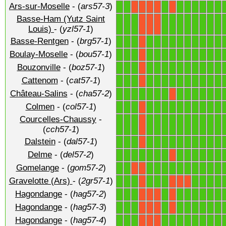
Ars-sur-Moselle
- (
ars57-3
)
1
1
1
1
1
1
1
1
1
X
X
X
X
X
Basse-Ham (Yutz Saint
1
1
1
1
1
1
1
1
1
1
1
X
X
X
Louis)
- (
yzl57-1
)
Basse-Rentgen
- (
brg57-1
)
1
1
1
1
1
1
1
1
1
1
1
1
1
X
Boulay-Moselle
- (
bou57-1
)
1
1
1
1
1
1
1
1
1
1
1
1
1
X
Bouzonville
- (
boz57-1
)
1
1
1
1
1
1
1
1
1
1
1
1
1
X
Cattenom
- (
cat57-1
)
1
1
1
1
1
1
1
1
1
1
1
1
1
X
Château-Salins
- (
cha57-2
)
1
1
1
1
1
1
1
1
1
1
1
1
1
X
Colmen
- (
col57-1
)
1
1
1
1
1
1
1
1
1
1
1
1
1
X
Courcelles-Chaussy
-
1
1
1
1
1
1
1
1
1
1
1
1
1
X
(
cch57-1
)
Dalstein
- (
dal57-1
)
1
1
1
1
1
1
1
1
1
1
1
1
1
X
Delme
- (
del57-2
)
1
1
1
1
1
1
1
1
1
1
1
1
1
X
Gomelange
- (
gom57-2
)
1
1
1
1
1
1
1
1
1
1
1
1
X
X
Gravelotte (Ars)
- (
2gr57-1
)
1
1
1
1
1
1
1
1
1
1
X
X
X
X
Hagondange
- (
hag57-2
)
1
1
1
1
1
1
1
1
1
1
X
X
X
X
Hagondange
- (
hag57-3
)
1
1
1
1
1
1
1
1
1
1
X
X
X
X
Hagondange
- (
hag57-4
)
1
1
1
1
1
1
1
1
1
1
1
X
X
X