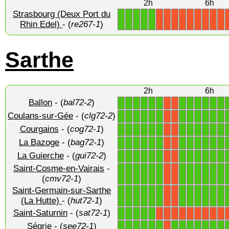
2h
6h
Strasbourg (Deux Port du
1
1
1
1
1
X
X
X
X
X
X
X
X
X
Rhin Edel)
- (
re267-1
)
Sarthe
2h
6h
Ballon
- (
bal72-2
)
1
1
1
1
1
1
1
1
1
1
1
1
X
X
Coulans-sur-Gée
- (
clg72-2
)
1
1
1
1
1
1
1
1
1
1
1
1
X
X
Courgains
- (
cog72-1
)
1
1
1
1
1
1
1
1
1
1
1
1
X
X
La Bazoge
- (
bag72-1
)
1
1
1
1
1
1
1
1
1
1
1
1
X
X
La Guierche
- (
gui72-2
)
1
1
1
1
1
1
1
1
1
1
1
1
X
X
Saint-Cosme-en-Vairais
-
1
1
1
1
1
1
1
1
1
1
1
1
X
X
(
cmv72-1
)
Saint-Germain-sur-Sarthe
1
1
1
1
1
1
1
1
1
1
1
1
X
X
(La Hutte)
- (
hut72-1
)
Saint-Saturnin
- (
sat72-1
)
1
1
1
1
1
X
X
X
X
X
X
X
X
X
Ségrie
- (
see72-1
)
1
1
1
1
1
1
1
1
1
1
1
1
1
X