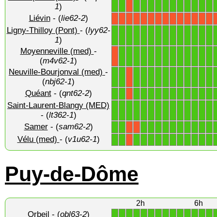
1
1
1
1
1
1
1
1
1
1
1
1
1
X
1
)
Liévin
- (
lie62-2
)
X
X
X
X
X
X
X
X
X
X
X
X
X
X
Ligny-Thilloy (Pont)
- (
lyy62-
1
1
1
1
1
1
1
1
1
1
1
1
1
1
1
)
Moyenneville (med)
-
1
1
1
1
1
1
1
1
1
1
1
1
1
X
(
m4v62-1
)
Neuville-Bourjonval (med)
-
1
1
1
1
1
1
1
1
1
1
1
1
1
X
(
nbj62-1
)
Quéant
- (
qnt62-2
)
1
1
1
1
1
1
1
1
1
1
1
1
1
X
Saint-Laurent-Blangy (MED)
1
1
1
1
1
1
1
1
1
1
1
1
1
1
- (
lt362-1
)
Samer
- (
sam62-2
)
1
1
1
1
1
1
1
1
1
1
1
1
X
X
Vélu (med)
- (
v1u62-1
)
1
1
1
1
1
1
1
1
1
1
1
1
1
X
Puy-de-Dôme
2h
6h
Orbeil
- (
obl63-2
)
1
1
1
1
1
1
1
1
1
1
1
1
1
1