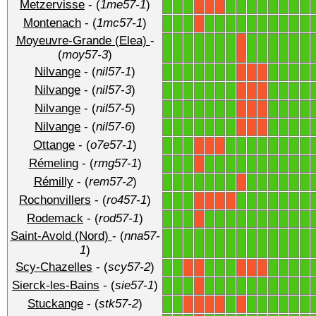
Metzervisse
- (
1me57-1
)
1
1
1
1
1
1
1
1
1
1
1
X
X
X
Montenach
- (
1mc57-1
)
1
1
1
1
1
1
1
1
1
1
1
1
1
X
Moyeuvre-Grande (Elea)
-
1
1
1
1
1
1
1
1
1
1
1
1
1
X
(
moy57-3
)
Nilvange
- (
nil57-1
)
1
1
1
1
1
1
1
1
1
1
1
X
X
X
Nilvange
- (
nil57-3
)
1
1
1
1
1
1
1
1
1
1
1
X
X
X
Nilvange
- (
nil57-5
)
1
1
1
1
1
1
1
1
1
1
1
X
X
X
Nilvange
- (
nil57-6
)
1
1
1
1
1
1
1
1
1
1
1
X
X
X
Ottange
- (
o7e57-1
)
1
1
1
1
1
1
1
1
1
1
1
X
X
X
Rémeling
- (
rmg57-1
)
1
1
1
1
1
1
1
1
1
1
1
1
1
X
Rémilly
- (
rem57-2
)
1
1
1
1
1
1
1
1
1
1
1
1
1
X
Rochonvillers
- (
ro457-1
)
1
1
1
1
1
1
1
1
1
1
X
X
X
X
Rodemack
- (
rod57-1
)
1
1
1
1
1
1
1
1
1
1
1
1
1
X
Saint-Avold (Nord)
- (
nna57-
1
1
1
1
1
1
1
1
1
1
1
1
1
1
1
)
Scy-Chazelles
- (
scy57-2
)
1
1
1
1
1
1
1
1
1
X
X
X
X
X
Sierck-les-Bains
- (
sie57-1
)
1
1
1
1
1
1
1
1
1
1
1
1
1
X
Stuckange
- (
stk57-2
)
1
1
1
1
1
1
1
1
1
X
X
X
X
X