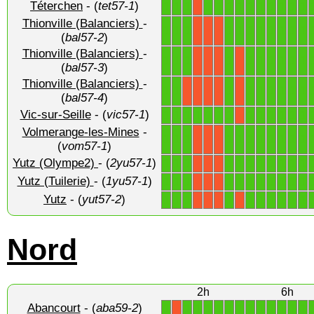
Téterchen
- (
tet57-1
)
1
1
1
1
1
1
1
1
1
1
1
1
1
X
Thionville (Balanciers)
-
1
1
1
1
1
1
1
1
1
1
1
X
X
X
(
bal57-2
)
Thionville (Balanciers)
-
1
1
1
1
1
1
1
1
1
1
X
X
X
X
(
bal57-3
)
Thionville (Balanciers)
-
1
1
1
1
1
1
1
1
1
X
X
X
X
X
(
bal57-4
)
Vic-sur-Seille
- (
vic57-1
)
1
1
1
1
1
1
1
1
1
1
1
1
1
X
Volmerange-les-Mines
-
1
1
1
1
1
1
1
1
1
1
1
X
X
X
(
vom57-1
)
Yutz (Olympe2)
- (
2yu57-1
)
1
1
1
1
1
1
1
1
1
1
1
X
X
X
Yutz (Tuilerie)
- (
1yu57-1
)
1
1
1
1
1
1
1
1
1
1
1
X
X
X
Yutz
- (
yut57-2
)
1
1
1
1
1
1
1
1
1
1
X
X
X
X
Nord
2h
6h
Abancourt
- (
aba59-2
)
1
1
1
1
1
1
1
1
1
1
1
1
1
X