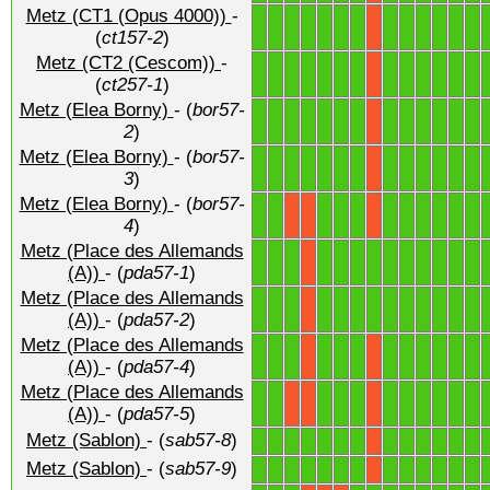
Metz (CT1 (Opus 4000))
-
1
1
1
1
1
1
1
1
1
1
1
1
1
X
(
ct157-2
)
Metz (CT2 (Cescom))
-
1
1
1
1
1
1
1
1
1
1
1
1
1
X
(
ct257-1
)
Metz (Elea Borny)
- (
bor57-
1
1
1
1
1
1
1
1
1
1
1
1
1
X
2
)
Metz (Elea Borny)
- (
bor57-
1
1
1
1
1
1
1
1
1
1
1
1
1
X
3
)
Metz (Elea Borny)
- (
bor57-
1
1
1
1
1
1
1
1
1
1
1
X
X
X
4
)
Metz (Place des Allemands
1
1
1
1
1
1
1
1
1
1
1
1
1
X
(A))
- (
pda57-1
)
Metz (Place des Allemands
1
1
1
1
1
1
1
1
1
1
1
1
1
X
(A))
- (
pda57-2
)
Metz (Place des Allemands
1
1
1
1
1
1
1
1
1
1
1
1
X
X
(A))
- (
pda57-4
)
Metz (Place des Allemands
1
1
1
1
1
1
1
1
1
1
1
X
X
X
(A))
- (
pda57-5
)
Metz (Sablon)
- (
sab57-8
)
1
1
1
1
1
1
1
1
1
1
1
1
1
X
Metz (Sablon)
- (
sab57-9
)
1
1
1
1
1
1
1
1
1
1
1
1
1
X