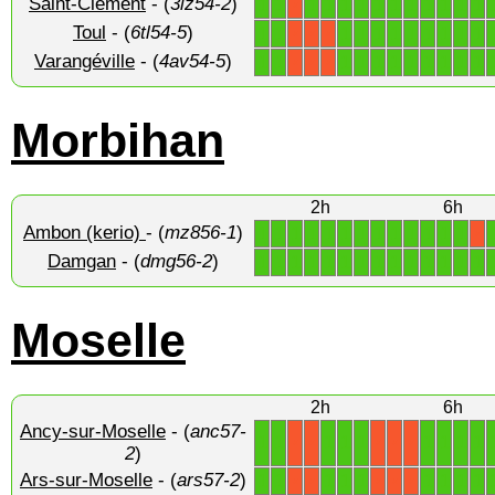
Saint-Clément
- (
3lz54-2
)
1
1
1
1
1
1
1
1
1
1
1
1
1
X
Toul
- (
6tl54-5
)
1
1
1
1
1
1
1
1
1
1
1
X
X
X
Varangéville
- (
4av54-5
)
1
1
1
1
1
1
1
1
1
1
1
X
X
X
Morbihan
2h
6h
Ambon (kerio)
- (
mz856-1
)
1
1
1
1
1
1
1
1
1
1
1
1
1
X
Damgan
- (
dmg56-2
)
1
1
1
1
1
1
1
1
1
1
1
1
1
1
Moselle
2h
6h
Ancy-sur-Moselle
- (
anc57-
1
1
1
1
1
1
1
1
1
X
X
X
X
X
2
)
Ars-sur-Moselle
- (
ars57-2
)
1
1
1
1
1
1
1
1
1
X
X
X
X
X