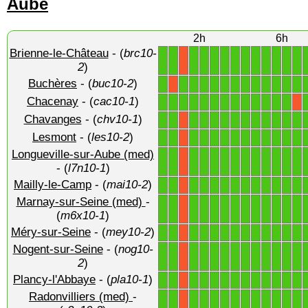
Aube
2h
6h
Brienne-le-Château
- (
brc10-
1
1
1
1
1
1
1
1
1
1
1
1
1
X
2
)
Buchères
- (
buc10-2
)
1
1
1
1
1
1
1
1
1
1
1
1
1
X
Chacenay
- (
cac10-1
)
1
1
1
1
1
1
1
1
1
1
1
1
1
X
Chavanges
- (
chv10-1
)
1
1
1
1
1
1
1
1
1
1
1
1
1
X
Lesmont
- (
les10-2
)
1
1
1
1
1
1
1
1
1
1
1
1
1
X
Longueville-sur-Aube (med)
1
1
1
1
1
1
1
1
1
1
1
1
1
X
- (
l7n10-1
)
Mailly-le-Camp
- (
mai10-2
)
1
1
1
1
1
1
1
1
1
1
1
1
1
X
Marnay-sur-Seine (med)
-
1
1
1
1
1
1
1
1
1
1
1
1
1
X
(
m6x10-1
)
Méry-sur-Seine
- (
mey10-2
)
1
1
1
1
1
1
1
1
1
1
1
1
1
X
Nogent-sur-Seine
- (
nog10-
1
1
1
1
1
1
1
1
1
1
1
1
1
X
2
)
Plancy-l'Abbaye
- (
pla10-1
)
1
1
1
1
1
1
1
1
1
1
1
1
1
X
Radonvilliers (med)
-
1
1
1
1
1
1
1
1
1
1
1
1
1
X