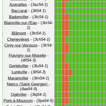
Azerailles
- (
3az54-1
)
1
1
1
1
1
1
1
1
1
1
1
1
1
X
Baccarat
- (
3lt54-1
)
1
1
1
1
1
1
1
1
1
1
1
1
1
X
Badonviller
- (
3ls54-1
)
1
1
1
1
1
1
1
1
1
1
1
1
X
X
Blainville-sur-l'Eau
- (
3lx54-
1
1
1
1
1
1
1
1
1
1
1
1
X
X
1
)
Blâmont
- (
3ln54-1
)
1
1
1
1
1
1
1
1
1
1
1
1
X
X
Chenevières
- (
3ch54-1
)
1
1
1
1
1
1
1
1
1
1
1
1
1
X
Cirey-sur-Vezouze
- (
3lr54-
1
1
1
1
1
1
1
1
1
1
1
1
X
X
1
)
Flavigny-sur-Moselle
-
1
1
1
1
1
1
1
1
1
1
1
1
1
X
(
4fl54-3
)
Gerbéviller
- (
3lu54-1
)
1
1
1
1
1
1
1
1
1
1
1
1
X
X
Lunéville
- (
3ll54-3
)
1
1
1
1
1
1
1
1
1
1
1
X
X
X
Marainviller
- (
3lm54-1
)
1
1
1
1
1
1
1
1
1
1
1
1
X
X
Nancy (Saint Georges)
-
1
1
1
1
1
1
1
1
1
1
1
1
X
X
(
4aa54-9
)
Ogéviller
- (
3lq54-1
)
1
1
1
1
1
1
1
1
1
1
1
1
X
X
Pont-à-Mousson
- (
5pa54-5
)
1
1
1
1
1
1
1
1
1
1
1
1
X
X