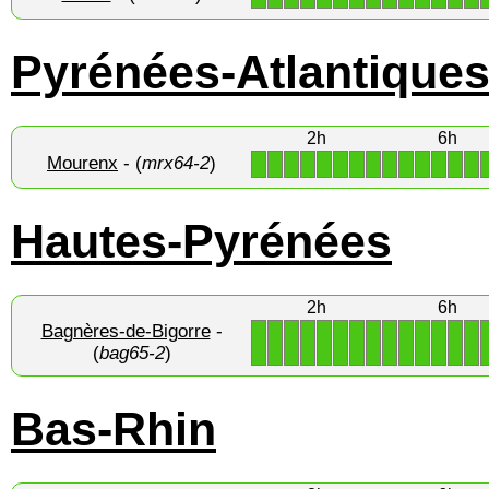
Pyrénées-Atlantique
2h
6h
Mourenx
- (
mrx64-2
)
1
1
1
1
1
1
1
1
1
1
1
1
1
1
Hautes-Pyrénées
2h
6h
Bagnères-de-Bigorre
-
1
1
1
1
1
1
1
1
1
1
1
1
1
1
(
bag65-2
)
Bas-Rhin