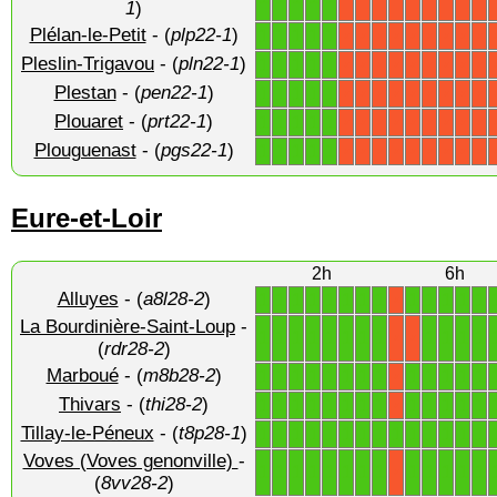
1
)
Plélan-le-Petit
- (
plp22-1
)
1
1
1
1
1
X
X
X
X
X
X
X
X
X
Pleslin-Trigavou
- (
pln22-1
)
1
1
1
1
1
X
X
X
X
X
X
X
X
X
Plestan
- (
pen22-1
)
1
1
1
1
1
X
X
X
X
X
X
X
X
X
Plouaret
- (
prt22-1
)
1
1
1
1
1
X
X
X
X
X
X
X
X
X
Plouguenast
- (
pgs22-1
)
1
1
1
1
1
X
X
X
X
X
X
X
X
X
Eure-et-Loir
2h
6h
Alluyes
- (
a8l28-2
)
1
1
1
1
1
1
1
1
1
1
1
1
1
X
La Bourdinière-Saint-Loup
-
1
1
1
1
1
1
1
1
1
1
1
1
X
X
(
rdr28-2
)
Marboué
- (
m8b28-2
)
1
1
1
1
1
1
1
1
1
1
1
1
1
X
Thivars
- (
thi28-2
)
1
1
1
1
1
1
1
1
1
1
1
1
1
X
Tillay-le-Péneux
- (
t8p28-1
)
1
1
1
1
1
1
1
1
1
1
1
1
1
1
Voves (Voves genonville)
-
1
1
1
1
1
1
1
1
1
1
1
1
1
X
(
8vv28-2
)