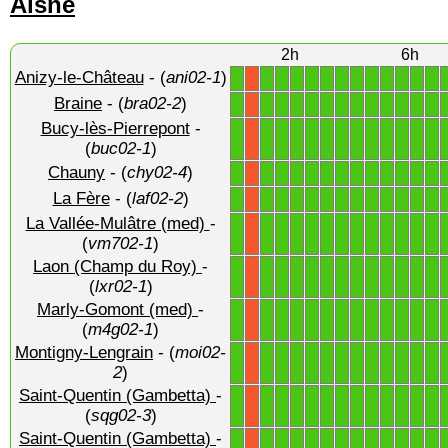
Aisne
2h
6h
Anizy-le-Château
- (
ani02-1
)
1
1
1
1
1
1
1
1
1
1
1
1
1
X
Braine
- (
bra02-2
)
1
1
1
1
1
1
1
1
1
1
1
1
1
X
Bucy-lès-Pierrepont
-
1
1
1
1
1
1
1
1
1
1
1
1
1
X
(
buc02-1
)
Chauny
- (
chy02-4
)
1
1
1
1
1
1
1
1
1
1
1
1
1
X
La Fère
- (
laf02-2
)
1
1
1
1
1
1
1
1
1
1
1
1
1
X
La Vallée-Mulâtre (med)
-
1
1
1
1
1
1
1
1
1
1
1
1
1
X
(
vm702-1
)
Laon (Champ du Roy)
-
1
1
1
1
1
1
1
1
1
1
1
1
1
X
(
lxr02-1
)
Marly-Gomont (med)
-
1
1
1
1
1
1
1
1
1
1
1
1
1
X
(
m4g02-1
)
Montigny-Lengrain
- (
moi02-
1
1
1
1
1
1
1
1
1
1
1
1
1
X
2
)
Saint-Quentin (Gambetta)
-
1
1
1
1
1
1
1
1
1
1
1
1
1
X
(
sqg02-3
)
Saint-Quentin (Gambetta)
-