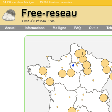
14 232 membres Ma ligne
15 561 Freebox mesurées
Accueil
Informations
Ma ligne
FAQ
Outils
Tch