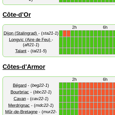
Côte-d'Or
2h
6h
Dijon (Stalingrad)
- (
sta21-1
)
1
1
1
1
1
1
1
1
1
1
1
1
X
X
Longvic (Aire de Feu)
-
1
1
1
1
1
1
1
1
1
1
1
1
1
1
(
aft21-1
)
Talant
- (
tal21-5
)
1
1
1
1
1
1
1
1
1
1
1
1
1
1
Côtes-d'Armor
2h
6h
Bégard
- (
beg22-1
)
1
1
1
1
1
X
X
X
X
X
X
X
X
X
Bourbriac
- (
bbc22-1
)
1
1
1
1
1
X
X
X
X
X
X
X
X
X
Cavan
- (
cav22-1
)
1
1
1
1
1
X
X
X
X
X
X
X
X
X
Merdrignac
- (
mdc22-1
)
1
1
1
1
1
X
X
X
X
X
X
X
X
X
Mûr-de-Bretagne
- (
mur22-
1
1
1
1
1
X
X
X
X
X
X
X
X
X