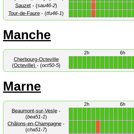
Sauzet
- (
sau46-2
)
1
1
1
1
1
1
1
1
1
1
1
1
1
X
Tour-de-Faure
- (
tfu46-1
)
1
1
1
1
1
1
1
1
1
1
1
1
1
X
Manche
2h
6h
Cherbourg-Octeville
1
1
1
1
1
1
1
1
1
1
1
1
1
1
(Octeville)
- (
oct50-5
)
Marne
2h
6h
Beaumont-sur-Vesle
-
1
1
1
1
1
1
1
1
1
1
1
1
1
1
(
bea51-1
)
Châlons-en-Champagne
-
1
1
1
1
1
1
1
1
1
1
1
1
1
X
(
cha51-7
)