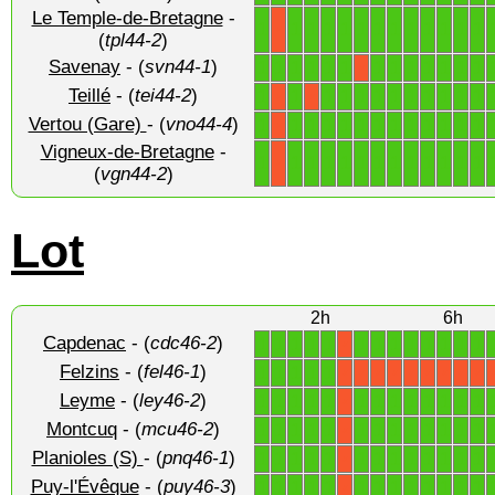
Le Temple-de-Bretagne
-
1
1
1
1
1
1
1
1
1
1
1
1
1
X
(
tpl44-2
)
Savenay
- (
svn44-1
)
1
1
1
1
1
1
1
1
1
1
1
1
1
X
Teillé
- (
tei44-2
)
1
1
1
1
1
1
1
1
1
1
1
1
X
X
Vertou (Gare)
- (
vno44-4
)
1
1
1
1
1
1
1
1
1
1
1
1
1
X
Vigneux-de-Bretagne
-
1
1
1
1
1
1
1
1
1
1
1
1
1
X
(
vgn44-2
)
Lot
2h
6h
Capdenac
- (
cdc46-2
)
1
1
1
1
1
1
1
1
1
1
1
1
1
X
Felzins
- (
fel46-1
)
1
1
1
1
1
X
X
X
X
X
X
X
X
X
Leyme
- (
ley46-2
)
1
1
1
1
1
1
1
1
1
1
1
1
1
X
Montcuq
- (
mcu46-2
)
1
1
1
1
1
1
1
1
1
1
1
1
1
X
Planioles (S)
- (
pnq46-1
)
1
1
1
1
1
1
1
1
1
1
1
1
1
X
Puy-l'Évêque
- (
puy46-3
)
1
1
1
1
1
1
1
1
1
1
1
1
1
X