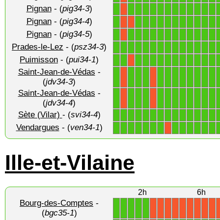
Pignan
- (
pig34-3
)
1
1
1
1
1
1
1
1
1
1
1
1
1
X
Pignan
- (
pig34-4
)
1
1
1
1
1
1
1
1
1
1
1
1
X
X
Pignan
- (
pig34-5
)
1
1
1
1
1
1
1
1
1
1
1
1
1
X
Prades-le-Lez
- (
psz34-3
)
1
1
1
1
1
1
1
1
1
1
1
1
1
1
Puimisson
- (
pui34-1
)
1
1
1
1
1
1
1
1
1
1
1
1
1
X
Saint-Jean-de-Védas
-
1
1
1
1
1
1
1
1
1
1
1
1
X
X
(
jdv34-3
)
Saint-Jean-de-Védas
-
1
1
1
1
1
1
1
1
1
1
1
1
X
X
(
jdv34-4
)
Sète (Vilar)
- (
svi34-4
)
1
1
1
1
1
1
1
1
1
1
1
1
1
1
Vendargues
- (
ven34-1
)
1
1
1
1
1
1
1
1
1
1
1
1
1
X
Ille-et-Vilaine
2h
6h
Bourg-des-Comptes
-
1
1
1
1
1
X
X
X
X
X
X
X
X
X
(
bgc35-1
)