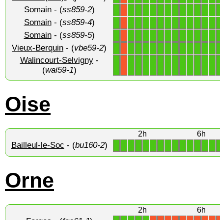
Somain
- (
ss859-2
)
1
1
1
1
1
1
1
1
1
1
1
1
1
X
Somain
- (
ss859-4
)
1
1
1
1
1
1
1
1
1
1
1
1
1
X
Somain
- (
ss859-5
)
1
1
1
1
1
1
1
1
1
1
1
1
1
X
Vieux-Berquin
- (
vbe59-2
)
1
1
1
1
1
1
1
1
1
1
1
1
1
X
Walincourt-Selvigny
-
1
1
1
1
1
1
1
1
1
1
1
1
1
X
(
wai59-1
)
Oise
2h
6h
Bailleul-le-Soc
- (
bu160-2
)
1
1
1
1
1
1
1
1
1
1
1
1
1
1
Orne
2h
6h