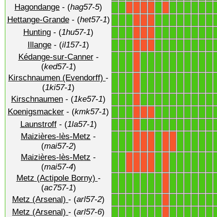
Hagondange
- (
hag57-5
)
1
1
1
1
1
1
1
1
1
X
X
X
X
X
Hettange-Grande
- (
het57-1
)
1
1
1
1
1
1
1
1
1
1
1
X
X
X
Hunting
- (
1hu57-1
)
1
1
1
1
1
1
1
1
1
1
1
X
X
X
Illange
- (
il157-1
)
1
1
1
1
1
1
1
1
1
1
1
X
X
X
Kédange-sur-Canner
-
1
1
1
1
1
1
1
1
1
1
1
1
1
X
(
ked57-1
)
Kirschnaumen (Evendorff)
-
1
1
1
1
1
1
1
1
1
1
1
1
1
X
(
1ki57-1
)
Kirschnaumen
- (
1ke57-1
)
1
1
1
1
1
1
1
1
1
1
1
1
1
X
Koenigsmacker
- (
kmk57-1
)
1
1
1
1
1
1
1
1
1
1
1
X
X
X
Launstroff
- (
1la57-1
)
1
1
1
1
1
1
1
1
1
1
1
1
1
X
Maizières-lès-Metz
-
1
1
1
1
1
1
1
1
1
X
X
X
X
X
(
mai57-2
)
Maizières-lès-Metz
-
1
1
1
1
1
1
1
1
1
X
X
X
X
X
(
mai57-4
)
Metz (Actipole Borny)
-
1
1
1
1
1
1
1
1
1
1
1
1
1
X
(
ac757-1
)
Metz (Arsenal)
- (
arl57-2
)
1
1
1
1
1
1
1
1
1
1
1
1
1
X
Metz (Arsenal)
- (
arl57-6
)
1
1
1
1
1
1
1
1
1
1
1
1
1
X