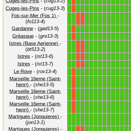
Cuges-les-Pins
- (
cug13-2
)
1
1
1
1
1
1
1
1
1
1
1
1
1
X
Cuges-les-Pins
- (
cug13-3
)
1
1
1
1
1
1
1
1
1
1
1
1
1
X
Fos-sur-Mer (Fos 1)
-
1
1
1
1
1
1
1
1
1
1
1
1
X
X
(
fo113-4
)
Gardanne
- (
gad13-5
)
1
1
1
1
1
1
1
1
1
1
1
1
1
X
Gréasque
- (
gre13-3
)
1
1
1
1
1
1
1
1
1
1
1
1
1
X
Istres (Base Aerienne)
-
1
1
1
1
1
1
1
1
1
1
1
1
X
X
(
bt513-2
)
Istres
- (
ist13-6
)
1
1
1
1
1
1
1
1
1
1
1
1
X
X
Istres
- (
ist13-7
)
1
1
1
1
1
1
1
1
1
1
1
1
X
X
Le Rove
- (
rov13-4
)
1
1
1
1
1
1
1
1
1
1
1
1
1
X
Marseille 16eme (Saint-
1
1
1
1
1
1
1
1
1
1
1
1
1
X
henri)
- (
she13-5
)
Marseille 16eme (Saint-
1
1
1
1
1
1
1
1
1
1
1
1
1
X
henri)
- (
she13-6
)
Marseille 16eme (Saint-
1
1
1
1
1
1
1
1
1
1
1
1
1
X
henri)
- (
she13-7
)
Martigues (Jonquieres)
-
1
1
1
1
1
1
1
1
1
1
1
1
1
1
(
jon13-1
)
Martigues (Jonquieres)
-