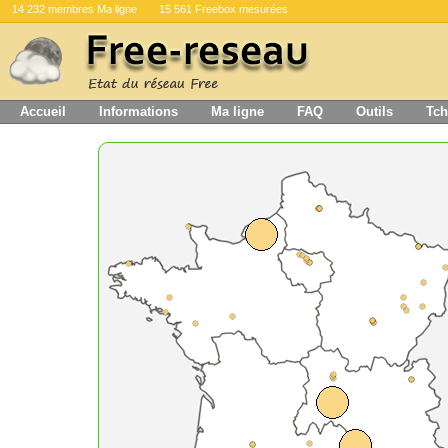
14 232 membres Ma ligne
15 561 Freebox mesurées
Accueil
Informations
Ma ligne
FAQ
Outils
Tch