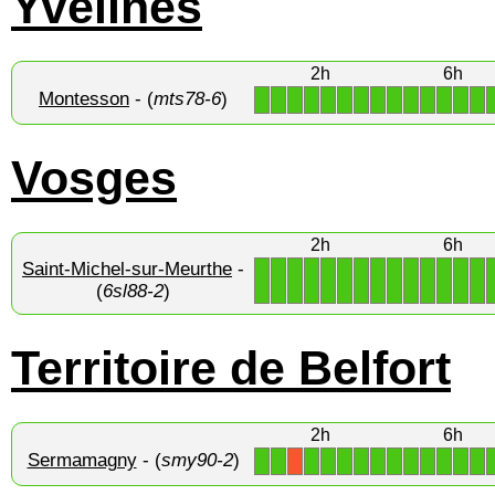
Yvelines
2h
6h
Montesson
- (
mts78-6
)
1
1
1
1
1
1
1
1
1
1
1
1
1
1
Vosges
2h
6h
Saint-Michel-sur-Meurthe
-
1
1
1
1
1
1
1
1
1
1
1
1
1
1
(
6sl88-2
)
Territoire de Belfort
2h
6h
Sermamagny
- (
smy90-2
)
1
1
1
1
1
1
1
1
1
1
1
1
1
X