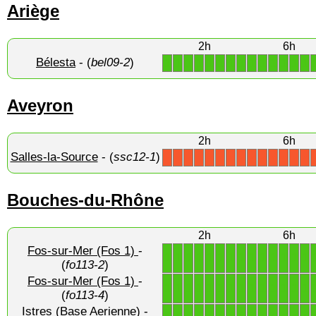
Ariège
2h
6h
Bélesta
- (
bel09-2
)
1
1
1
1
1
1
1
1
1
1
1
1
1
1
Aveyron
2h
6h
Salles-la-Source
- (
ssc12-1
)
X
X
X
X
X
X
X
X
X
X
X
X
X
X
Bouches-du-Rhône
2h
6h
Fos-sur-Mer (Fos 1)
-
1
1
1
1
1
1
1
1
1
1
1
1
1
1
(
fo113-2
)
Fos-sur-Mer (Fos 1)
-
1
1
1
1
1
1
1
1
1
1
1
1
1
1
(
fo113-4
)
Istres (Base Aerienne)
-