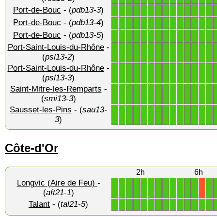
Port-de-Bouc
- (
pdb13-3
)
1
1
1
1
1
1
1
1
1
1
1
1
1
1
Port-de-Bouc
- (
pdb13-4
)
1
1
1
1
1
1
1
1
1
1
1
1
1
1
Port-de-Bouc
- (
pdb13-5
)
1
1
1
1
1
1
1
1
1
1
1
1
1
1
Port-Saint-Louis-du-Rhône
-
1
1
1
1
1
1
1
1
1
1
1
1
1
1
(
psl13-2
)
Port-Saint-Louis-du-Rhône
-
1
1
1
1
1
1
1
1
1
1
1
1
1
1
(
psl13-3
)
Saint-Mitre-les-Remparts
-
1
1
1
1
1
1
1
1
1
1
1
1
1
1
(
smi13-3
)
Sausset-les-Pins
- (
sau13-
1
1
1
1
1
1
1
1
1
1
1
1
1
1
3
)
Côte-d'Or
2h
6h
Longvic (Aire de Feu)
-
1
1
1
1
1
1
1
1
1
1
1
1
1
X
(
aft21-1
)
Talant
- (
tal21-5
)
1
1
1
1
1
1
1
1
1
1
1
1
1
1