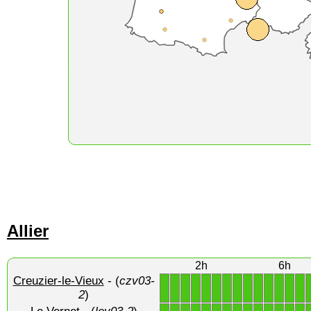
Allier
2h
6h
Creuzier-le-Vieux
- (
czv03-
1
1
1
1
1
1
1
1
1
1
1
1
1
1
2
)