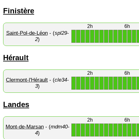
Finistère
2h
6h
Saint-Pol-de-Léon
- (
spl29-
1
1
1
1
1
1
1
1
1
1
1
1
1
1
2
)
Hérault
2h
6h
Clermont-l'Hérault
- (
cle34-
1
1
1
1
1
1
1
1
1
1
1
1
1
1
3
)
Landes
2h
6h
Mont-de-Marsan
- (
mdm40-
1
1
1
1
1
1
1
1
1
1
1
1
1
1
4
)