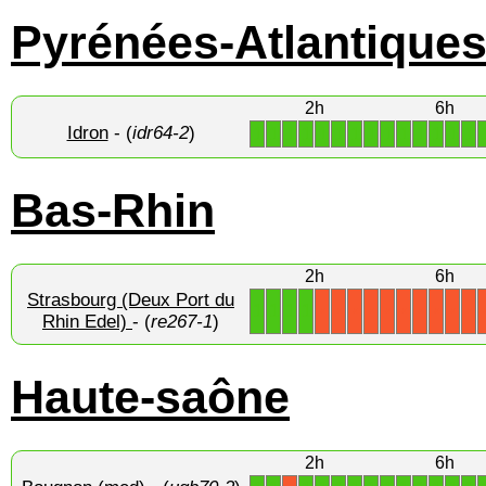
Pyrénées-Atlantique
2h
6h
Idron
- (
idr64-2
)
1
1
1
1
1
1
1
1
1
1
1
1
1
1
Bas-Rhin
2h
6h
Strasbourg (Deux Port du
1
1
1
1
X
X
X
X
X
X
X
X
X
X
Rhin Edel)
- (
re267-1
)
Haute-saône
2h
6h