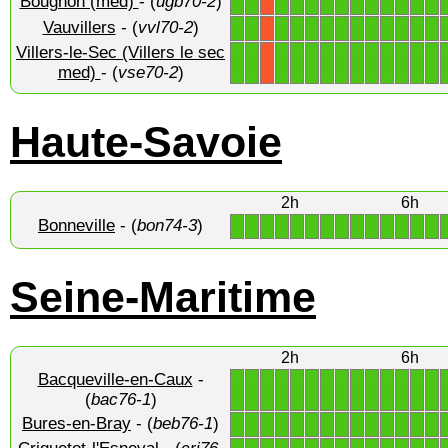
Bougnon (med)
- (
ugb70-2
)
1
1
1
1
1
1
1
1
1
1
1
1
1
X
Vauvillers
- (
vvl70-2
)
1
1
1
1
1
1
1
1
1
1
1
1
1
X
Villers-le-Sec (Villers le sec
1
1
1
1
1
1
1
1
1
1
1
1
1
X
med)
- (
vse70-2
)
Haute-Savoie
2h
6h
Bonneville
- (
bon74-3
)
1
1
1
1
1
1
1
1
1
1
1
1
1
1
Seine-Maritime
2h
6h
Bacqueville-en-Caux
-
1
1
1
1
1
1
1
1
1
1
1
1
1
1
(
bac76-1
)
Bures-en-Bray
- (
beb76-1
)
1
1
1
1
1
1
1
1
1
1
1
1
1
1