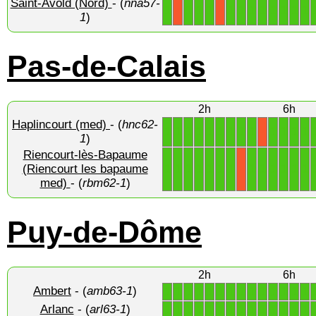
Saint-Avold (Nord)
- (
nna57-
1
1
1
1
1
1
1
1
1
1
1
1
X
X
1
)
Pas-de-Calais
2h
6h
Haplincourt (med)
- (
hnc62-
1
1
1
1
1
1
1
1
1
1
1
1
1
X
1
)
Riencourt-lès-Bapaume
1
1
1
1
1
1
1
1
1
1
1
1
1
(Riencourt les bapaume
X
med)
- (
rbm62-1
)
Puy-de-Dôme
2h
6h
Ambert
- (
amb63-1
)
1
1
1
1
1
1
1
1
1
1
1
1
1
1
Arlanc
- (
arl63-1
)
1
1
1
1
1
1
1
1
1
1
1
1
1
1