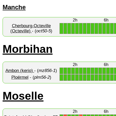
Manche
2h
6h
Cherbourg-Octeville
1
1
1
1
1
1
1
1
1
1
1
1
1
1
(Octeville)
- (
oct50-5
)
Morbihan
2h
6h
Ambon (kerio)
- (
mz856-1
)
1
1
1
1
1
1
1
1
1
1
1
1
1
1
Ploërmel
- (
plm56-2
)
1
1
1
1
1
1
1
1
1
1
1
1
1
1
Moselle
2h
6h