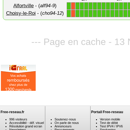
Alfortville
- (
alf94-9
)
1
1
1
1
1
1
1
1
1
1
1
1
1
X
Choisy-le-Roi
- (
cho94-12
)
1
1
1
1
1
1
1
1
1
1
1
1
1
X
--- Page en cache - 13
Free-reseau.fr
Portail Free-reseau
996 visiteurs
Soutenez-nous
Version mobile
Accessibilité - déf. visuel
On parle de nous
Test de débit
Résolution grand ecran
Annonceurs
Test IPV4 / IPV6
Newsletters
Recrutements
Smokeping