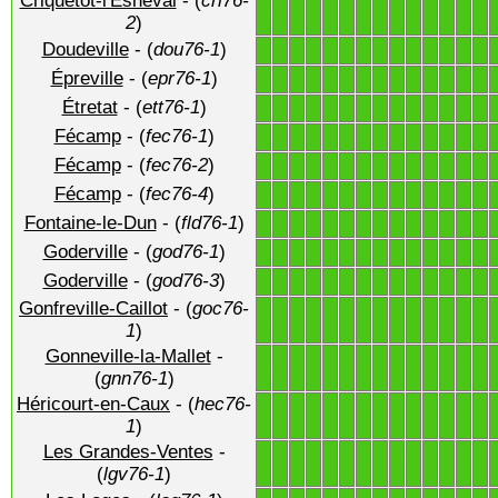
Criquetot-l'Esneval
- (
cri76-
1
1
1
1
1
1
1
1
1
1
1
1
1
1
2
)
Doudeville
- (
dou76-1
)
1
1
1
1
1
1
1
1
1
1
1
1
1
1
Épreville
- (
epr76-1
)
1
1
1
1
1
1
1
1
1
1
1
1
1
1
Étretat
- (
ett76-1
)
1
1
1
1
1
1
1
1
1
1
1
1
1
1
Fécamp
- (
fec76-1
)
1
1
1
1
1
1
1
1
1
1
1
1
1
1
Fécamp
- (
fec76-2
)
1
1
1
1
1
1
1
1
1
1
1
1
1
1
Fécamp
- (
fec76-4
)
1
1
1
1
1
1
1
1
1
1
1
1
1
1
Fontaine-le-Dun
- (
fld76-1
)
1
1
1
1
1
1
1
1
1
1
1
1
1
1
Goderville
- (
god76-1
)
1
1
1
1
1
1
1
1
1
1
1
1
1
1
Goderville
- (
god76-3
)
1
1
1
1
1
1
1
1
1
1
1
1
1
1
Gonfreville-Caillot
- (
goc76-
1
1
1
1
1
1
1
1
1
1
1
1
1
1
1
)
Gonneville-la-Mallet
-
1
1
1
1
1
1
1
1
1
1
1
1
1
1
(
gnn76-1
)
Héricourt-en-Caux
- (
hec76-
1
1
1
1
1
1
1
1
1
1
1
1
1
1
1
)
Les Grandes-Ventes
-
1
1
1
1
1
1
1
1
1
1
1
1
1
1
(
lgv76-1
)