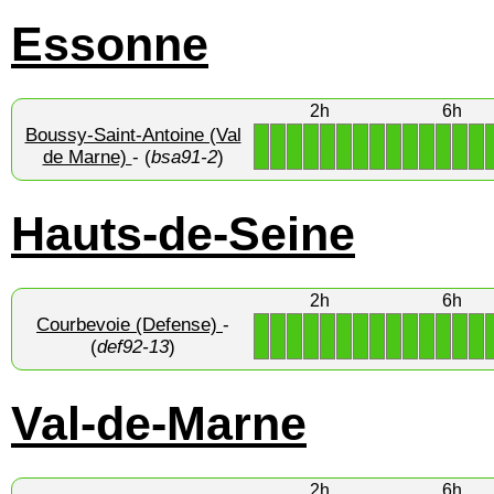
Essonne
2h
6h
Boussy-Saint-Antoine (Val
1
1
1
1
1
1
1
1
1
1
1
1
1
1
de Marne)
- (
bsa91-2
)
Hauts-de-Seine
2h
6h
Courbevoie (Defense)
-
1
1
1
1
1
1
1
1
1
1
1
1
1
1
(
def92-13
)
Val-de-Marne
2h
6h