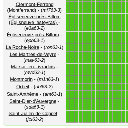
Clermont-Ferrand
1
1
1
1
1
1
1
1
1
1
1
1
1
1
(Montferrand)
- (
mf763-3
)
Égliseneuve-près-Billom
1
1
1
1
1
1
1
1
1
1
1
1
1
1
(Eglisneuve lasteyras)
-
(
e3a63-2
)
Égliseneuve-près-Billom
-
1
1
1
1
1
1
1
1
1
1
1
1
1
1
(
epb63-1
)
La Roche-Noire
- (
ron63-1
)
1
1
1
1
1
1
1
1
1
1
1
1
1
1
Les Martres-de-Veyre
-
1
1
1
1
1
1
1
1
1
1
1
1
1
1
(
mav63-2
)
Marsac-en-Livradois
-
1
1
1
1
1
1
1
1
1
1
1
1
1
1
(
mvd63-1
)
Montmorin
- (
m1n63-1
)
1
1
1
1
1
1
1
1
1
1
1
1
1
1
Orbeil
- (
obl63-2
)
1
1
1
1
1
1
1
1
1
1
1
1
1
1
Saint-Anthème
- (
ant63-1
)
1
1
1
1
1
1
1
1
1
1
1
1
1
1
Saint-Dier-d'Auvergne
-
1
1
1
1
1
1
1
1
1
1
1
1
1
1
(
sda63-1
)
Saint-Julien-de-Coppel
-
1
1
1
1
1
1
1
1
1
1
1
1
1
1
(
jcl63-2
)