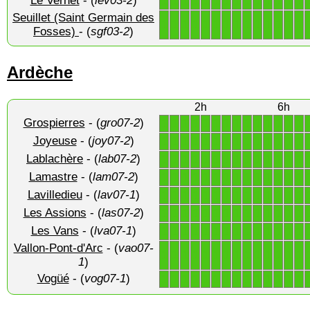
Le Vernet
- (
lev03-2
)
1
1
1
1
1
1
1
1
1
1
1
1
1
1
Seuillet (Saint Germain des
1
1
1
1
1
1
1
1
1
1
1
1
1
1
Fosses)
- (
sgf03-2
)
Ardèche
2h
6h
Grospierres
- (
gro07-2
)
1
1
1
1
1
1
1
1
1
1
1
1
1
1
Joyeuse
- (
joy07-2
)
1
1
1
1
1
1
1
1
1
1
1
1
1
1
Lablachère
- (
lab07-2
)
1
1
1
1
1
1
1
1
1
1
1
1
1
1
Lamastre
- (
lam07-2
)
1
1
1
1
1
1
1
1
1
1
1
1
1
1
Lavilledieu
- (
lav07-1
)
1
1
1
1
1
1
1
1
1
1
1
1
1
1
Les Assions
- (
las07-2
)
1
1
1
1
1
1
1
1
1
1
1
1
1
1
Les Vans
- (
lva07-1
)
1
1
1
1
1
1
1
1
1
1
1
1
1
1
Vallon-Pont-d'Arc
- (
vao07-
1
1
1
1
1
1
1
1
1
1
1
1
1
1
1
)
Vogüé
- (
vog07-1
)
1
1
1
1
1
1
1
1
1
1
1
1
1
1