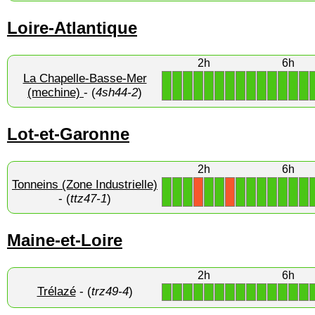
Loire-Atlantique
2h
6h
La Chapelle-Basse-Mer
1
1
1
1
1
1
1
1
1
1
1
1
1
1
(mechine)
- (
4sh44-2
)
Lot-et-Garonne
2h
6h
Tonneins (Zone Industrielle)
1
1
1
1
1
1
1
1
1
1
1
1
X
X
- (
ttz47-1
)
Maine-et-Loire
2h
6h
Trélazé
- (
trz49-4
)
1
1
1
1
1
1
1
1
1
1
1
1
1
1