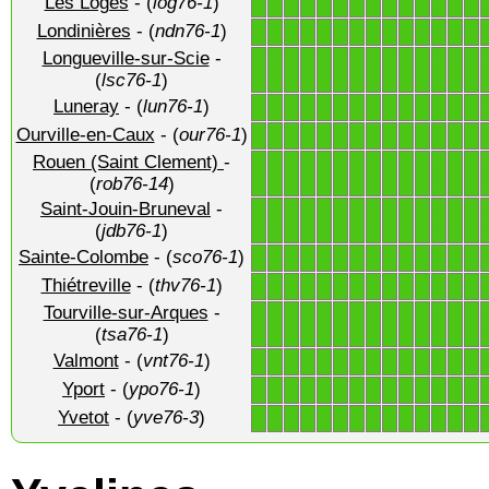
Les Loges
- (
log76-1
)
1
1
1
1
1
1
1
1
1
1
1
1
1
1
Londinières
- (
ndn76-1
)
1
1
1
1
1
1
1
1
1
1
1
1
1
1
Longueville-sur-Scie
-
1
1
1
1
1
1
1
1
1
1
1
1
1
1
(
lsc76-1
)
Luneray
- (
lun76-1
)
1
1
1
1
1
1
1
1
1
1
1
1
1
1
Ourville-en-Caux
- (
our76-1
)
1
1
1
1
1
1
1
1
1
1
1
1
1
1
Rouen (Saint Clement)
-
1
1
1
1
1
1
1
1
1
1
1
1
1
1
(
rob76-14
)
Saint-Jouin-Bruneval
-
1
1
1
1
1
1
1
1
1
1
1
1
1
1
(
jdb76-1
)
Sainte-Colombe
- (
sco76-1
)
1
1
1
1
1
1
1
1
1
1
1
1
1
1
Thiétreville
- (
thv76-1
)
1
1
1
1
1
1
1
1
1
1
1
1
1
1
Tourville-sur-Arques
-
1
1
1
1
1
1
1
1
1
1
1
1
1
1
(
tsa76-1
)
Valmont
- (
vnt76-1
)
1
1
1
1
1
1
1
1
1
1
1
1
1
1
Yport
- (
ypo76-1
)
1
1
1
1
1
1
1
1
1
1
1
1
1
1
Yvetot
- (
yve76-3
)
1
1
1
1
1
1
1
1
1
1
1
1
1
1