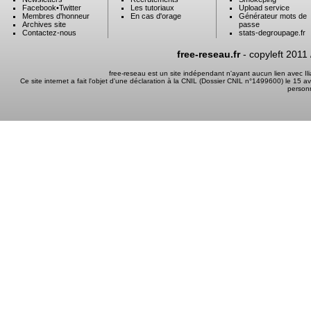
Facebook
•
Twitter
Les tutoriaux
Upload service
Membres d'honneur
En cas d'orage
Générateur mots de
Archives site
passe
Contactez-nous
stats-degroupage.fr
free-reseau.fr
- copyleft 2011
free-reseau est un site indépendant n'ayant aucun lien avec I
Ce site internet a fait l'objet d'une déclaration à la CNIL (Dossier CNIL n°1499600) le 15 a
person