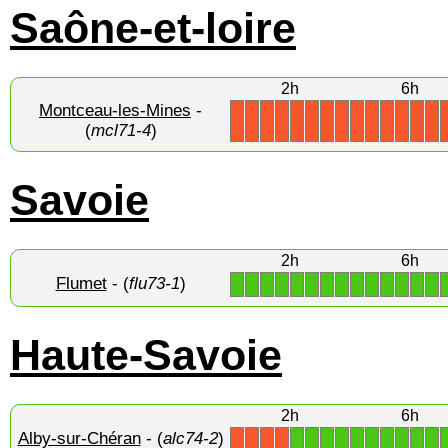
Saône-et-loire
2h
6h
Montceau-les-Mines
-
X
X
X
X
X
X
X
X
X
X
X
X
X
X
(
mcl71-4
)
Savoie
2h
6h
Flumet
- (
flu73-1
)
1
1
1
1
1
1
1
1
1
1
1
1
1
1
Haute-Savoie
2h
6h
Alby-sur-Chéran
- (
alc74-2
)
1
1
1
1
1
1
1
1
1
1
X
X
X
X