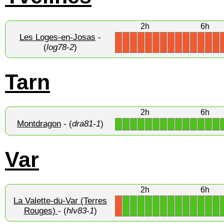
2h
6h
Les Loges-en-Josas
-
X
X
X
X
X
X
X
X
X
X
X
X
X
X
(
log78-2
)
Tarn
2h
6h
Montdragon
- (
dra81-1
)
1
1
1
1
1
1
1
1
1
1
1
1
1
1
Var
2h
6h
La Valette-du-Var (Terres
1
1
1
1
1
1
1
1
1
1
1
1
1
X
Rouges)
- (
hlv83-1
)