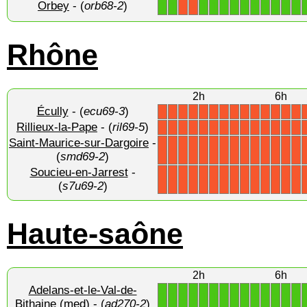
Orbey
- (
orb68-2
)
1
1
1
1
1
1
1
1
1
1
1
1
X
X
Rhône
2h
6h
Écully
- (
ecu69-3
)
X
X
X
X
X
X
X
X
X
X
X
X
X
X
Rillieux-la-Pape
- (
ril69-5
)
X
X
X
X
X
X
X
X
X
X
X
X
X
X
Saint-Maurice-sur-Dargoire
-
X
X
X
X
X
X
X
X
X
X
X
X
X
X
(
smd69-2
)
Soucieu-en-Jarrest
-
X
X
X
X
X
X
X
X
X
X
X
X
X
X
(
s7u69-2
)
Haute-saône
2h
6h
Adelans-et-le-Val-de-
1
1
1
1
1
1
1
1
1
1
1
1
1
1
Bithaine (med)
- (
ad270-2
)