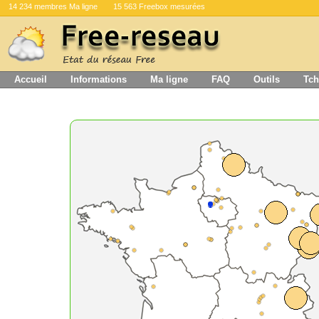
14 234 membres Ma ligne
15 563 Freebox mesurées
Accueil
Informations
Ma ligne
FAQ
Outils
Tch