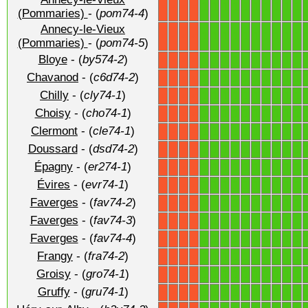
1
1
1
1
1
1
1
1
1
1
X
X
X
X
(Pommaries)
- (
pom74-4
)
Annecy-le-Vieux
1
1
1
1
1
1
1
1
1
1
X
X
X
X
(Pommaries)
- (
pom74-5
)
Bloye
- (
by574-2
)
1
1
1
1
1
1
1
1
1
1
X
X
X
X
Chavanod
- (
c6d74-2
)
1
1
1
1
1
1
1
1
1
1
X
X
X
X
Chilly
- (
cly74-1
)
1
1
1
1
1
1
1
1
1
1
X
X
X
X
Choisy
- (
cho74-1
)
1
1
1
1
1
1
1
1
1
1
X
X
X
X
Clermont
- (
cle74-1
)
1
1
1
1
1
1
1
1
1
1
X
X
X
X
Doussard
- (
dsd74-2
)
1
1
1
1
1
1
1
1
1
1
X
X
X
X
Épagny
- (
er274-1
)
1
1
1
1
1
1
1
1
1
1
X
X
X
X
Évires
- (
evr74-1
)
1
1
1
1
1
1
1
1
1
1
X
X
X
X
Faverges
- (
fav74-2
)
1
1
1
1
1
1
1
1
1
1
X
X
X
X
Faverges
- (
fav74-3
)
1
1
1
1
1
1
1
1
1
1
X
X
X
X
Faverges
- (
fav74-4
)
1
1
1
1
1
1
1
1
1
1
X
X
X
X
Frangy
- (
fra74-2
)
1
1
1
1
1
1
1
1
1
1
X
X
X
X
Groisy
- (
gro74-1
)
1
1
1
1
1
1
1
1
1
1
X
X
X
X
Gruffy
- (
gru74-1
)
1
1
1
1
1
1
1
1
1
1
X
X
X
X