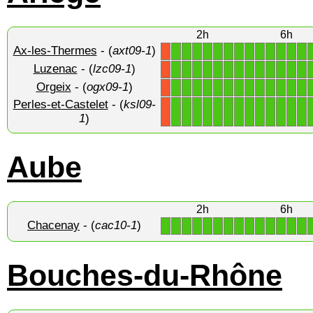
2h
6h
Ax-les-Thermes
- (
axt09-1
)
1
1
1
1
1
1
1
1
1
1
1
1
1
X
Luzenac
- (
lzc09-1
)
1
1
1
1
1
1
1
1
1
1
1
1
1
X
Orgeix
- (
ogx09-1
)
1
1
1
1
1
1
1
1
1
1
1
1
1
X
Perles-et-Castelet
- (
ksl09-
1
1
1
1
1
1
1
1
1
1
1
1
1
X
1
)
Aube
2h
6h
Chacenay
- (
cac10-1
)
1
1
1
1
1
1
1
1
1
1
1
1
1
1
Bouches-du-Rhône