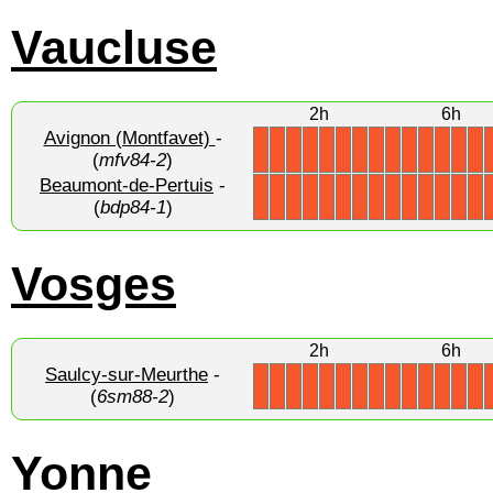
Vaucluse
2h
6h
Avignon (Montfavet)
-
X
X
X
X
X
X
X
X
X
X
X
X
X
X
(
mfv84-2
)
Beaumont-de-Pertuis
-
X
X
X
X
X
X
X
X
X
X
X
X
X
X
(
bdp84-1
)
Vosges
2h
6h
Saulcy-sur-Meurthe
-
X
X
X
X
X
X
X
X
X
X
X
X
X
X
(
6sm88-2
)
Yonne