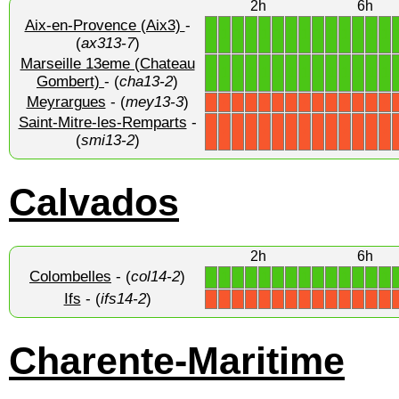
2h
6h
Aix-en-Provence (Aix3)
-
1
1
1
1
1
1
1
1
1
1
1
1
1
1
(
ax313-7
)
Marseille 13eme (Chateau
1
1
1
1
1
1
1
1
1
1
1
1
1
1
Gombert)
- (
cha13-2
)
Meyrargues
- (
mey13-3
)
X
X
X
X
X
X
X
X
X
X
X
X
X
X
Saint-Mitre-les-Remparts
-
X
X
X
X
X
X
X
X
X
X
X
X
X
X
(
smi13-2
)
Calvados
2h
6h
Colombelles
- (
col14-2
)
1
1
1
1
1
1
1
1
1
1
1
1
1
1
Ifs
- (
ifs14-2
)
X
X
X
X
X
X
X
X
X
X
X
X
X
X
Charente-Maritime