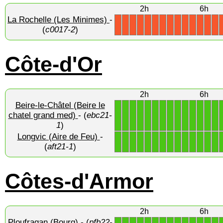
2h
6h
La Rochelle (Les Minimes)
-
X
X
X
X
X
X
X
X
X
X
X
X
X
X
(
c0017-2
)
Côte-d'Or
2h
6h
Beire-le-Châtel (Beire le
1
1
1
1
1
1
1
1
1
1
1
1
1
1
chatel grand med)
- (
ebc21-
1
)
Longvic (Aire de Feu)
-
1
1
1
1
1
1
1
1
1
1
1
1
1
1
(
aft21-1
)
Côtes-d'Armor
2h
6h
Ploufragan (Bourg)
- (
pfb22-