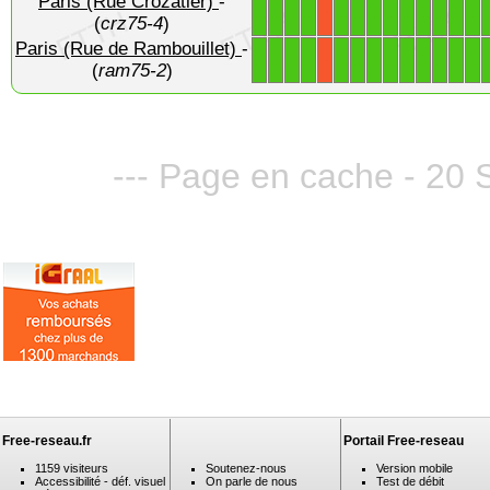
Paris (Rue Crozatier)
-
1
1
1
1
1
1
1
1
1
1
1
1
1
X
(
crz75-4
)
Paris (Rue de Rambouillet)
-
1
1
1
1
1
1
1
1
1
1
1
1
1
X
(
ram75-2
)
--- Page en cache - 20 
Free-reseau.fr
Portail Free-reseau
1159 visiteurs
Soutenez-nous
Version mobile
Accessibilité - déf. visuel
On parle de nous
Test de débit