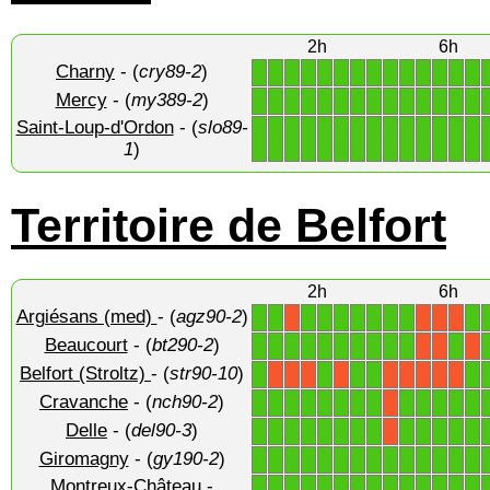
2h
6h
Charny
- (
cry89-2
)
1
1
1
1
1
1
1
1
1
1
1
1
1
1
Mercy
- (
my389-2
)
1
1
1
1
1
1
1
1
1
1
1
1
1
1
Saint-Loup-d'Ordon
- (
slo89-
1
1
1
1
1
1
1
1
1
1
1
1
1
1
1
)
Territoire de Belfort
2h
6h
Argiésans (med)
- (
agz90-2
)
1
1
1
1
1
1
1
1
1
1
X
X
X
X
Beaucourt
- (
bt290-2
)
1
1
1
1
1
1
1
1
1
1
1
X
X
X
Belfort (Stroltz)
- (
str90-10
)
1
1
1
1
1
X
X
X
X
X
X
X
X
X
Cravanche
- (
nch90-2
)
1
1
1
1
1
1
1
1
1
1
1
1
1
X
Delle
- (
del90-3
)
1
1
1
1
1
1
1
1
1
1
1
1
1
X
Giromagny
- (
gy190-2
)
1
1
1
1
1
1
1
1
1
1
1
1
1
1
Montreux-Château
-