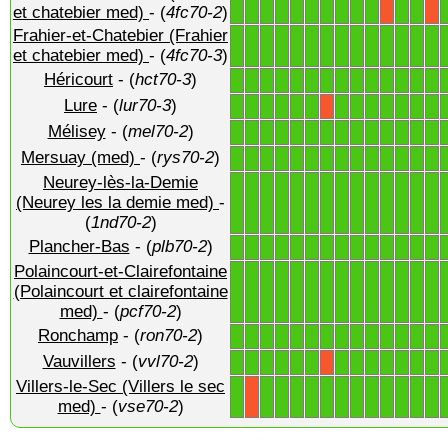
1
1
1
1
1
1
1
1
1
1
1
1
X
X
et chatebier med)
- (
4fc70-2
)
Frahier-et-Chatebier (Frahier
1
1
1
1
1
1
1
1
1
1
1
1
1
1
et chatebier med)
- (
4fc70-3
)
Héricourt
- (
hct70-3
)
1
1
1
1
1
1
1
1
1
1
1
1
1
1
Lure
- (
lur70-3
)
1
1
1
1
1
1
1
1
1
1
1
1
1
X
Mélisey
- (
mel70-2
)
1
1
1
1
1
1
1
1
1
1
1
1
1
1
Mersuay (med)
- (
rys70-2
)
1
1
1
1
1
1
1
1
1
1
1
1
1
1
Neurey-lès-la-Demie
1
1
1
1
1
1
1
1
1
1
1
1
1
1
(Neurey les la demie med)
-
(
1nd70-2
)
Plancher-Bas
- (
plb70-2
)
1
1
1
1
1
1
1
1
1
1
1
1
1
1
Polaincourt-et-Clairefontaine
1
1
1
1
1
1
1
1
1
1
1
1
1
1
(Polaincourt et clairefontaine
med)
- (
pcf70-2
)
Ronchamp
- (
ron70-2
)
1
1
1
1
1
1
1
1
1
1
1
1
1
1
Vauvillers
- (
vvl70-2
)
1
1
1
1
1
1
1
1
1
1
1
1
1
X
Villers-le-Sec (Villers le sec
1
1
1
1
1
1
1
1
1
1
1
1
1
X
med)
- (
vse70-2
)