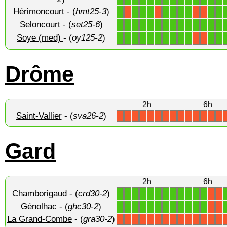
Hérimoncourt
- (
hmt25-3
)
1
1
1
1
1
1
1
1
1
1
X
X
X
X
Seloncourt
- (
set25-6
)
1
1
1
1
1
1
1
1
1
1
1
1
1
1
Soye (med)
- (
oy125-2
)
1
1
1
1
1
1
1
1
1
1
1
1
X
X
Drôme
2h
6h
Saint-Vallier
- (
sva26-2
)
X
X
X
X
X
X
X
X
X
X
X
X
X
X
Gard
2h
6h
Chamborigaud
- (
crd30-2
)
1
1
1
1
1
1
1
1
1
1
1
1
X
X
Génolhac
- (
ghc30-2
)
1
1
1
1
1
1
1
1
1
1
1
1
X
X
La Grand-Combe
- (
gra30-2
)
X
X
X
X
X
X
X
X
X
X
X
X
X
X