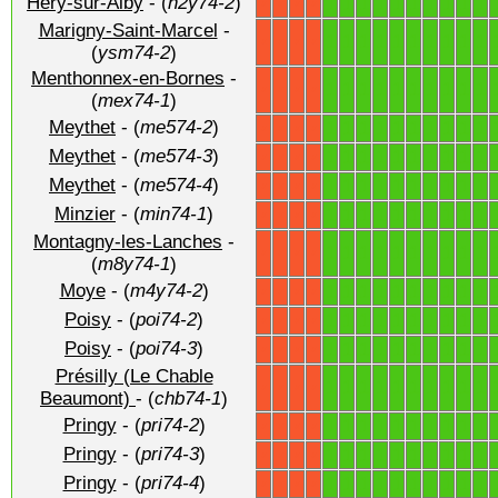
Héry-sur-Alby
- (
h2y74-2
)
1
1
1
1
1
1
1
1
1
1
X
X
X
X
Marigny-Saint-Marcel
-
1
1
1
1
1
1
1
1
1
1
X
X
X
X
(
ysm74-2
)
Menthonnex-en-Bornes
-
1
1
1
1
1
1
1
1
1
1
X
X
X
X
(
mex74-1
)
Meythet
- (
me574-2
)
1
1
1
1
1
1
1
1
1
1
X
X
X
X
Meythet
- (
me574-3
)
1
1
1
1
1
1
1
1
1
1
X
X
X
X
Meythet
- (
me574-4
)
1
1
1
1
1
1
1
1
1
1
X
X
X
X
Minzier
- (
min74-1
)
1
1
1
1
1
1
1
1
1
1
X
X
X
X
Montagny-les-Lanches
-
1
1
1
1
1
1
1
1
1
1
X
X
X
X
(
m8y74-1
)
Moye
- (
m4y74-2
)
1
1
1
1
1
1
1
1
1
1
X
X
X
X
Poisy
- (
poi74-2
)
1
1
1
1
1
1
1
1
1
1
X
X
X
X
Poisy
- (
poi74-3
)
1
1
1
1
1
1
1
1
1
1
X
X
X
X
Présilly (Le Chable
1
1
1
1
1
1
1
1
1
1
X
X
X
X
Beaumont)
- (
chb74-1
)
Pringy
- (
pri74-2
)
1
1
1
1
1
1
1
1
1
1
X
X
X
X
Pringy
- (
pri74-3
)
1
1
1
1
1
1
1
1
1
1
X
X
X
X
Pringy
- (
pri74-4
)
1
1
1
1
1
1
1
1
1
1
X
X
X
X