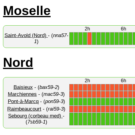
Moselle
2h
6h
Saint-Avold (Nord)
- (
nna57-
1
1
1
1
1
1
1
1
1
1
1
1
1
X
1
)
Nord
2h
6h
Baisieux
- (
bax59-2
)
X
X
X
X
X
X
X
X
X
X
X
X
X
X
Marchiennes
- (
mac59-3
)
X
X
X
X
X
X
X
X
X
X
X
X
X
X
Pont-à-Marcq
- (
pon59-3
)
1
1
1
1
1
1
1
1
1
1
1
1
1
1
Raimbeaucourt
- (
rai59-3
)
X
X
X
X
X
X
X
X
X
X
X
X
X
X
Sebourg (corbeau med)
-
1
1
1
1
1
1
1
1
1
1
1
1
1
1
(
7sb59-1
)