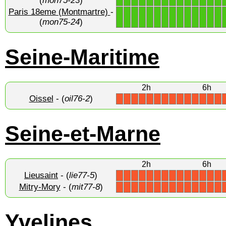
(
mon75-23
)
Paris 18eme (Montmartre)
-
1
1
1
1
1
1
1
1
1
1
1
1
1
1
(
mon75-24
)
Seine-Maritime
2h
6h
Oissel
- (
oil76-2
)
X
X
X
X
X
X
X
X
X
X
X
X
X
X
Seine-et-Marne
2h
6h
Lieusaint
- (
lie77-5
)
X
X
X
X
X
X
X
X
X
X
X
X
X
X
Mitry-Mory
- (
mit77-8
)
X
X
X
X
X
X
X
X
X
X
X
X
X
X
Yvelines