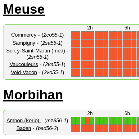
Meuse
2h
6h
Commercy
- (
2co55-1
)
X
X
X
X
X
X
X
X
X
X
X
X
X
X
Sampigny
- (
2sa55-1
)
X
X
X
X
X
X
X
X
X
X
X
X
X
X
Sorcy-Saint-Martin (med)
-
X
X
X
X
X
X
X
X
X
X
X
X
X
X
(
2sn55-1
)
Vaucouleurs
- (
2va55-1
)
X
X
X
X
X
X
X
X
X
X
X
X
X
X
Void-Vacon
- (
2vo55-1
)
X
X
X
X
X
X
X
X
X
X
X
X
X
X
Morbihan
2h
6h
Ambon (kerio)
- (
mz856-1
)
1
1
1
1
1
1
1
1
1
1
1
1
1
X
Baden
- (
bad56-2
)
X
X
X
X
X
X
X
X
X
X
X
X
X
X