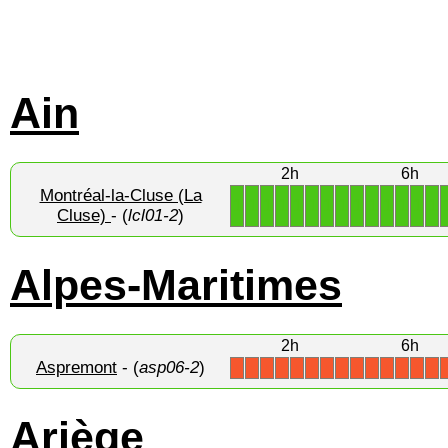
Ain
2h
6h
Montréal-la-Cluse (La
1
1
1
1
1
1
1
1
1
1
1
1
1
1
Cluse)
- (
lcl01-2
)
Alpes-Maritimes
2h
6h
Aspremont
- (
asp06-2
)
X
X
X
X
X
X
X
X
X
X
X
X
X
X
Ariège