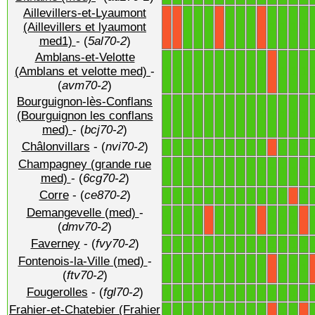
Aillevillers-et-Lyaumont
1
1
1
1
1
1
1
1
1
1
(Aillevillers et lyaumont
X
X
X
X
med1)
- (
5al70-2
)
Amblans-et-Velotte
1
1
1
1
1
1
1
1
1
1
1
1
1
(Amblans et velotte med)
-
X
(
avm70-2
)
Bourguignon-lès-Conflans
1
1
1
1
1
1
1
1
1
1
1
1
1
1
(Bourguignon les conflans
med)
- (
bcj70-2
)
Châlonvillars
- (
nvi70-2
)
1
1
1
1
1
1
1
1
1
1
1
1
1
X
Champagney (grande rue
1
1
1
1
1
1
1
1
1
1
1
1
1
1
med)
- (
6cg70-2
)
Corre
- (
ce870-2
)
1
1
1
1
1
1
1
1
1
1
1
1
1
X
Demangevelle (med)
-
1
1
1
1
1
1
1
1
1
1
1
X
X
X
(
dmv70-2
)
Faverney
- (
fvy70-2
)
1
1
1
1
1
1
1
1
1
1
1
1
1
1
Fontenois-la-Ville (med)
-
1
1
1
1
1
1
1
1
1
1
1
1
1
X
(
ftv70-2
)
Fougerolles
- (
fgl70-2
)
1
1
1
1
1
1
1
1
1
1
1
1
1
1
Frahier-et-Chatebier (Frahier