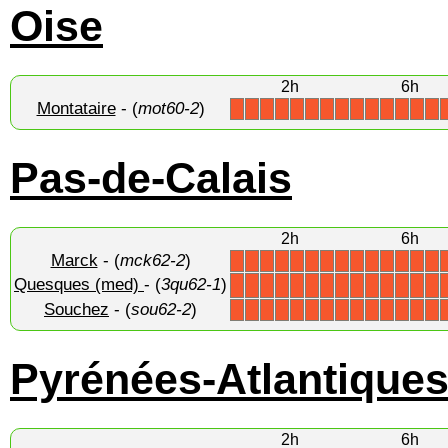
Oise
2h
6h
Montataire
- (
mot60-2
)
X
X
X
X
X
X
X
X
X
X
X
X
X
X
Pas-de-Calais
2h
6h
Marck
- (
mck62-2
)
X
X
X
X
X
X
X
X
X
X
X
X
X
X
Quesques (med)
- (
3qu62-1
)
X
X
X
X
X
X
X
X
X
X
X
X
X
X
Souchez
- (
sou62-2
)
X
X
X
X
X
X
X
X
X
X
X
X
X
X
Pyrénées-Atlantique
2h
6h