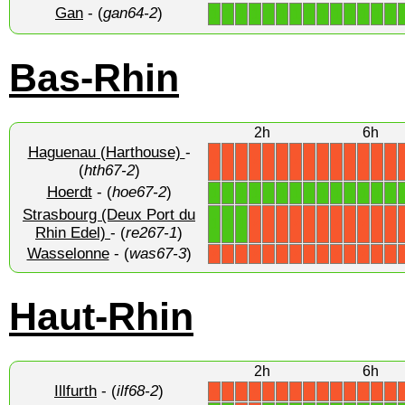
Gan
- (
gan64-2
)
1
1
1
1
1
1
1
1
1
1
1
1
1
1
Bas-Rhin
2h
6h
Haguenau (Harthouse)
-
X
X
X
X
X
X
X
X
X
X
X
X
X
X
(
hth67-2
)
Hoerdt
- (
hoe67-2
)
1
1
1
1
1
1
1
1
1
1
1
1
1
1
Strasbourg (Deux Port du
1
1
1
X
X
X
X
X
X
X
X
X
X
X
Rhin Edel)
- (
re267-1
)
Wasselonne
- (
was67-3
)
X
X
X
X
X
X
X
X
X
X
X
X
X
X
Haut-Rhin
2h
6h
Illfurth
- (
ilf68-2
)
X
X
X
X
X
X
X
X
X
X
X
X
X
X