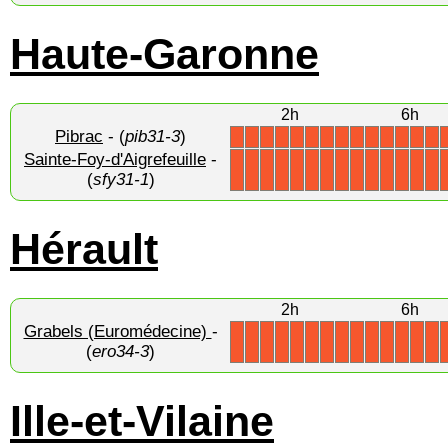
Haute-Garonne
2h
6h
Pibrac
- (
pib31-3
)
X
X
X
X
X
X
X
X
X
X
X
X
X
X
Sainte-Foy-d'Aigrefeuille
-
X
X
X
X
X
X
X
X
X
X
X
X
X
X
(
sfy31-1
)
Hérault
2h
6h
Grabels (Euromédecine)
-
X
X
X
X
X
X
X
X
X
X
X
X
X
X
(
ero34-3
)
Ille-et-Vilaine