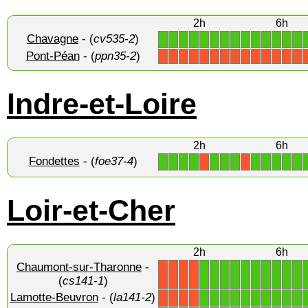
2h
6h
Chavagne
- (
cv535-2
)
1
1
1
1
1
1
1
1
1
1
1
1
1
1
Pont-Péan
- (
ppn35-2
)
X
X
X
X
X
X
X
X
X
X
X
X
X
X
Indre-et-Loire
2h
6h
Fondettes
- (
foe37-4
)
1
1
1
1
1
1
1
1
1
1
1
1
X
X
Loir-et-Cher
2h
6h
Chaumont-sur-Tharonne
-
1
1
1
1
1
1
1
1
1
1
X
X
X
X
(
cs141-1
)
Lamotte-Beuvron
- (
la141-2
)
1
1
1
1
1
1
1
1
1
1
X
X
X
X