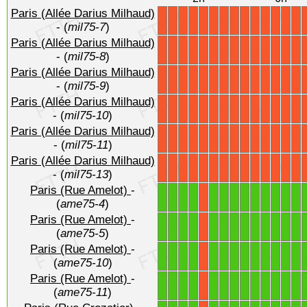
Paris (Allée Darius Milhaud)
X
X
X
X
X
X
X
X
X
X
X
X
X
X
- (
mil75-7
)
Paris (Allée Darius Milhaud)
X
X
X
X
X
X
X
X
X
X
X
X
X
X
- (
mil75-8
)
Paris (Allée Darius Milhaud)
X
X
X
X
X
X
X
X
X
X
X
X
X
X
- (
mil75-9
)
Paris (Allée Darius Milhaud)
X
X
X
X
X
X
X
X
X
X
X
X
X
X
- (
mil75-10
)
Paris (Allée Darius Milhaud)
X
X
X
X
X
X
X
X
X
X
X
X
X
X
- (
mil75-11
)
Paris (Allée Darius Milhaud)
X
X
X
X
X
X
X
X
X
X
X
X
X
X
- (
mil75-13
)
Paris (Rue Amelot)
-
1
1
1
1
1
1
1
1
1
1
1
1
1
X
(
ame75-4
)
Paris (Rue Amelot)
-
1
1
1
1
1
1
1
1
1
1
1
1
1
X
(
ame75-5
)
Paris (Rue Amelot)
-
1
1
1
1
1
1
1
1
1
1
1
1
1
X
(
ame75-10
)
Paris (Rue Amelot)
-
1
1
1
1
1
1
1
1
1
1
1
1
1
X
(
ame75-11
)