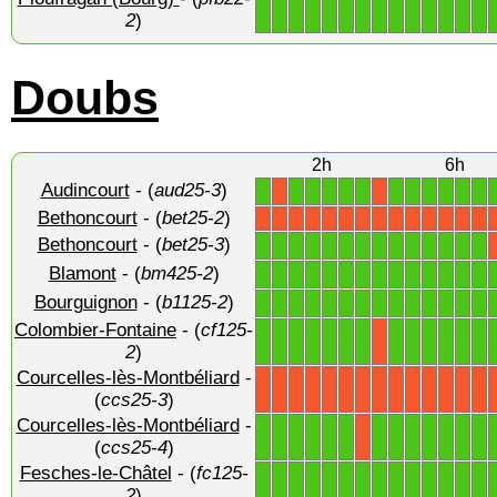
1
1
1
1
1
1
1
1
1
1
1
1
1
1
2
)
Doubs
2h
6h
Audincourt
- (
aud25-3
)
1
1
1
1
1
1
1
1
1
1
1
1
X
X
Bethoncourt
- (
bet25-2
)
X
X
X
X
X
X
X
X
X
X
X
X
X
X
Bethoncourt
- (
bet25-3
)
1
1
1
1
1
1
1
1
1
1
1
1
1
1
Blamont
- (
bm425-2
)
1
1
1
1
1
1
1
1
1
1
1
1
1
1
Bourguignon
- (
b1125-2
)
1
1
1
1
1
1
1
1
1
1
1
1
1
1
Colombier-Fontaine
- (
cf125-
1
1
1
1
1
1
1
1
1
1
1
1
1
X
2
)
Courcelles-lès-Montbéliard
-
X
X
X
X
X
X
X
X
X
X
X
X
X
X
(
ccs25-3
)
Courcelles-lès-Montbéliard
-
1
1
1
1
1
1
1
1
1
1
1
1
1
X
(
ccs25-4
)
Fesches-le-Châtel
- (
fc125-
1
1
1
1
1
1
1
1
1
1
1
1
1
1
2
)