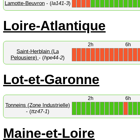
Lamotte-Beuvron
- (
la141-3
)
1
1
1
1
1
1
1
1
1
1
X
X
X
X
Loire-Atlantique
2h
6h
Saint-Herblain (La
X
X
X
X
X
X
X
X
X
X
X
X
X
X
Pelousiere)
- (
hpe44-2
)
Lot-et-Garonne
2h
6h
Tonneins (Zone Industrielle)
1
1
1
1
1
1
1
1
1
1
1
1
1
X
- (
ttz47-1
)
Maine-et-Loire