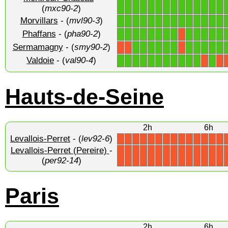
1
1
1
1
1
1
1
1
1
1
1
1
1
1
(
mxc90-2
)
Morvillars
- (
mvl90-3
)
1
1
1
1
1
1
1
1
1
1
1
1
1
1
Phaffans
- (
pha90-2
)
1
1
1
1
1
1
1
1
1
1
1
1
1
X
Sermamagny
- (
smy90-2
)
1
1
1
1
1
1
1
1
1
1
1
X
X
X
Valdoie
- (
val90-4
)
1
1
1
1
1
1
1
1
1
1
1
1
X
X
Hauts-de-Seine
2h
6h
Levallois-Perret
- (
lev92-6
)
X
X
X
X
X
X
X
X
X
X
X
X
X
X
Levallois-Perret (Pereire)
-
X
X
X
X
X
X
X
X
X
X
X
X
X
X
(
per92-14
)
Paris
2h
6h