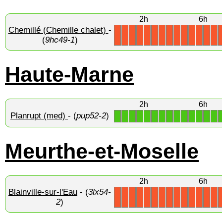
2h
6h
Chemillé (Chemille chalet)
-
X
X
X
X
X
X
X
X
X
X
X
X
X
X
(
9hc49-1
)
Haute-Marne
2h
6h
Planrupt (med)
- (
pup52-2
)
1
1
1
1
1
1
1
1
1
1
1
1
1
1
Meurthe-et-Moselle
2h
6h
Blainville-sur-l'Eau
- (
3lx54-
X
X
X
X
X
X
X
X
X
X
X
X
X
X
2
)