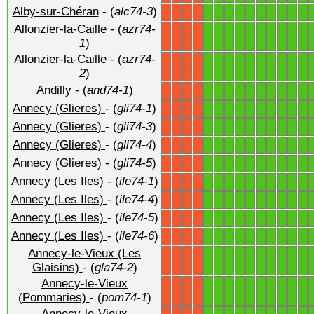
Alby-sur-Chéran
- (
alc74-3
)
1
1
1
1
1
1
1
1
1
1
X
X
X
X
Allonzier-la-Caille
- (
azr74-
1
1
1
1
1
1
1
1
1
1
X
X
X
X
1
)
Allonzier-la-Caille
- (
azr74-
1
1
1
1
1
1
1
1
1
1
X
X
X
X
2
)
Andilly
- (
and74-1
)
1
1
1
1
1
1
1
1
1
1
X
X
X
X
Annecy (Glieres)
- (
gli74-1
)
1
1
1
1
1
1
1
1
1
1
X
X
X
X
Annecy (Glieres)
- (
gli74-3
)
1
1
1
1
1
1
1
1
1
1
X
X
X
X
Annecy (Glieres)
- (
gli74-4
)
1
1
1
1
1
1
1
1
1
1
X
X
X
X
Annecy (Glieres)
- (
gli74-5
)
1
1
1
1
1
1
1
1
1
1
X
X
X
X
Annecy (Les Iles)
- (
ile74-1
)
1
1
1
1
1
1
1
1
1
1
X
X
X
X
Annecy (Les Iles)
- (
ile74-4
)
1
1
1
1
1
1
1
1
1
1
X
X
X
X
Annecy (Les Iles)
- (
ile74-5
)
1
1
1
1
1
1
1
1
1
1
X
X
X
X
Annecy (Les Iles)
- (
ile74-6
)
1
1
1
1
1
1
1
1
1
1
X
X
X
X
Annecy-le-Vieux (Les
1
1
1
1
1
1
1
1
1
1
X
X
X
X
Glaisins)
- (
gla74-2
)
Annecy-le-Vieux
1
1
1
1
1
1
1
1
1
1
X
X
X
X
(Pommaries)
- (
pom74-1
)
Annecy-le-Vieux