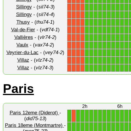
Sillingy
- (
sil74-3
)
1
1
1
1
1
1
1
1
1
1
X
X
X
X
Sillingy
- (
sil74-4
)
1
1
1
1
1
1
1
1
1
1
X
X
X
X
Thusy
- (
thu74-1
)
1
1
1
1
1
1
1
1
1
1
X
X
X
X
Val-de-Fier
- (
vdf74-1
)
1
1
1
1
1
1
1
1
1
1
X
X
X
X
Vallières
- (
vlr74-2
)
1
1
1
1
1
1
1
1
1
1
X
X
X
X
Vaulx
- (
vax74-2
)
1
1
1
1
1
1
1
1
1
1
X
X
X
X
Veyrier-du-Lac
- (
vey74-2
)
1
1
1
1
1
1
1
1
1
1
X
X
X
X
Villaz
- (
vlz74-2
)
1
1
1
1
1
1
1
1
1
1
X
X
X
X
Villaz
- (
vlz74-3
)
1
1
1
1
1
1
1
1
1
1
X
X
X
X
Paris
2h
6h
Paris 12eme (Diderot)
-
1
1
1
1
1
1
1
1
1
1
1
1
1
X
(
did75-13
)
Paris 18eme (Montmartre)
-
1
1
1
1
1
1
1
1
1
1
1
1
1
1