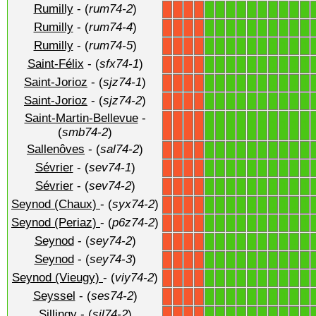
Rumilly
- (
rum74-2
)
1
1
1
1
1
1
1
1
1
1
X
X
X
X
Rumilly
- (
rum74-4
)
1
1
1
1
1
1
1
1
1
1
X
X
X
X
Rumilly
- (
rum74-5
)
1
1
1
1
1
1
1
1
1
1
X
X
X
X
Saint-Félix
- (
sfx74-1
)
1
1
1
1
1
1
1
1
1
1
X
X
X
X
Saint-Jorioz
- (
sjz74-1
)
1
1
1
1
1
1
1
1
1
1
X
X
X
X
Saint-Jorioz
- (
sjz74-2
)
1
1
1
1
1
1
1
1
1
1
X
X
X
X
Saint-Martin-Bellevue
-
1
1
1
1
1
1
1
1
1
1
X
X
X
X
(
smb74-2
)
Sallenôves
- (
sal74-2
)
1
1
1
1
1
1
1
1
1
1
X
X
X
X
Sévrier
- (
sev74-1
)
1
1
1
1
1
1
1
1
1
1
X
X
X
X
Sévrier
- (
sev74-2
)
1
1
1
1
1
1
1
1
1
1
X
X
X
X
Seynod (Chaux)
- (
syx74-2
)
1
1
1
1
1
1
1
1
1
1
X
X
X
X
Seynod (Periaz)
- (
p6z74-2
)
1
1
1
1
1
1
1
1
1
1
X
X
X
X
Seynod
- (
sey74-2
)
1
1
1
1
1
1
1
1
1
1
X
X
X
X
Seynod
- (
sey74-3
)
1
1
1
1
1
1
1
1
1
1
X
X
X
X
Seynod (Vieugy)
- (
viy74-2
)
1
1
1
1
1
1
1
1
1
1
X
X
X
X
Seyssel
- (
ses74-2
)
1
1
1
1
1
1
1
1
1
1
X
X
X
X
Sillingy
- (
sil74-2
)
1
1
1
1
1
1
1
1
1
1
X
X
X
X