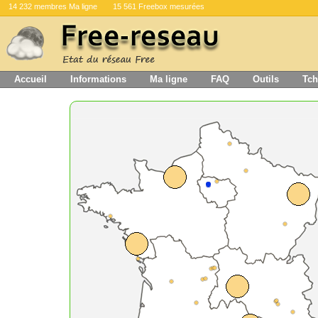
14 232 membres Ma ligne
15 561 Freebox mesurées
Accueil
Informations
Ma ligne
FAQ
Outils
Tch