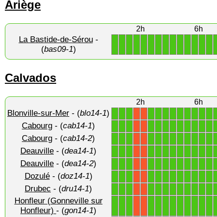
Ariège
2h
6h
La Bastide-de-Sérou
-
1
1
1
1
1
1
1
1
1
1
1
1
1
1
(
bas09-1
)
Calvados
2h
6h
Blonville-sur-Mer
- (
blo14-1
)
1
1
1
1
1
1
1
1
1
1
1
1
X
X
Cabourg
- (
cab14-1
)
1
1
1
1
1
1
1
1
1
1
1
1
X
X
Cabourg
- (
cab14-2
)
1
1
1
1
1
1
1
1
1
1
1
1
X
X
Deauville
- (
dea14-1
)
1
1
1
1
1
1
1
1
1
1
1
1
X
X
Deauville
- (
dea14-2
)
1
1
1
1
1
1
1
1
1
1
1
1
X
X
Dozulé
- (
doz14-1
)
1
1
1
1
1
1
1
1
1
1
1
1
X
X
Drubec
- (
dru14-1
)
1
1
1
1
1
1
1
1
1
1
1
1
X
X
Honfleur (Gonneville sur
1
1
1
1
1
1
1
1
1
1
1
1
X
X
Honfleur)
- (
gon14-1
)