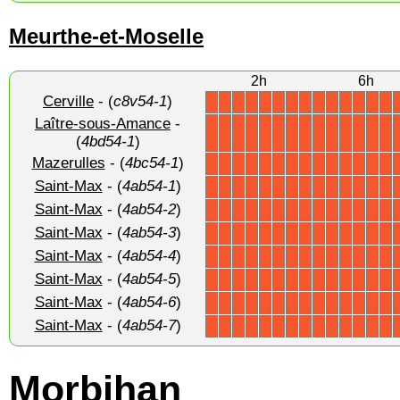
Meurthe-et-Moselle
2h
6h
Cerville
- (
c8v54-1
)
X
X
X
X
X
X
X
X
X
X
X
X
X
X
Laître-sous-Amance
-
X
X
X
X
X
X
X
X
X
X
X
X
X
X
(
4bd54-1
)
Mazerulles
- (
4bc54-1
)
X
X
X
X
X
X
X
X
X
X
X
X
X
X
Saint-Max
- (
4ab54-1
)
X
X
X
X
X
X
X
X
X
X
X
X
X
X
Saint-Max
- (
4ab54-2
)
X
X
X
X
X
X
X
X
X
X
X
X
X
X
Saint-Max
- (
4ab54-3
)
X
X
X
X
X
X
X
X
X
X
X
X
X
X
Saint-Max
- (
4ab54-4
)
X
X
X
X
X
X
X
X
X
X
X
X
X
X
Saint-Max
- (
4ab54-5
)
X
X
X
X
X
X
X
X
X
X
X
X
X
X
Saint-Max
- (
4ab54-6
)
X
X
X
X
X
X
X
X
X
X
X
X
X
X
Saint-Max
- (
4ab54-7
)
X
X
X
X
X
X
X
X
X
X
X
X
X
X
Morbihan