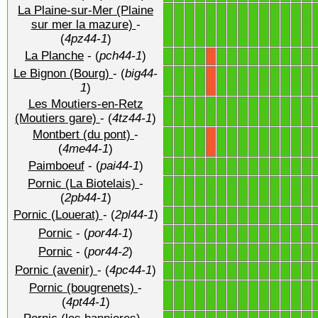
La Plaine-sur-Mer (Plaine
1
1
1
1
1
1
1
1
1
1
1
1
1
1
sur mer la mazure)
-
(
4pz44-1
)
La Planche
- (
pch44-1
)
1
1
1
1
1
1
1
1
1
1
1
1
1
X
Le Bignon (Bourg)
- (
big44-
1
1
1
1
1
1
1
1
1
1
1
1
1
X
1
)
Les Moutiers-en-Retz
1
1
1
1
1
1
1
1
1
1
1
1
1
1
(Moutiers gare)
- (
4tz44-1
)
Montbert (du pont)
-
1
1
1
1
1
1
1
1
1
1
1
1
1
X
(
4me44-1
)
Paimboeuf
- (
pai44-1
)
1
1
1
1
1
1
1
1
1
1
1
1
1
1
Pornic (La Biotelais)
-
1
1
1
1
1
1
1
1
1
1
1
1
1
1
(
2pb44-1
)
Pornic (Louerat)
- (
2pl44-1
)
1
1
1
1
1
1
1
1
1
1
1
1
1
1
Pornic
- (
por44-1
)
1
1
1
1
1
1
1
1
1
1
1
1
1
1
Pornic
- (
por44-2
)
1
1
1
1
1
1
1
1
1
1
1
1
1
1
Pornic (avenir)
- (
4pc44-1
)
1
1
1
1
1
1
1
1
1
1
1
1
1
1
Pornic (bougrenets)
-
1
1
1
1
1
1
1
1
1
1
1
1
1
1
(
4pt44-1
)