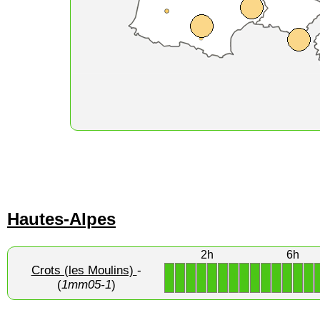
Hautes-Alpes
2h
6h
Crots (les Moulins)
-
1
1
1
1
1
1
1
1
1
1
1
1
1
1
(
1mm05-1
)