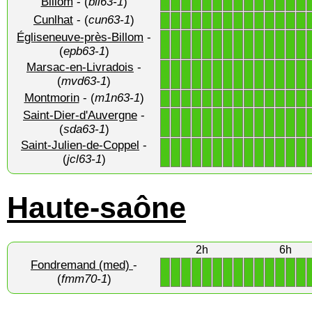
Billom
- (
bil63-1
)
1
1
1
1
1
1
1
1
1
1
1
1
1
1
Cunlhat
- (
cun63-1
)
1
1
1
1
1
1
1
1
1
1
1
1
1
1
Égliseneuve-près-Billom
-
1
1
1
1
1
1
1
1
1
1
1
1
1
1
(
epb63-1
)
Marsac-en-Livradois
-
1
1
1
1
1
1
1
1
1
1
1
1
1
1
(
mvd63-1
)
Montmorin
- (
m1n63-1
)
1
1
1
1
1
1
1
1
1
1
1
1
1
1
Saint-Dier-d'Auvergne
-
1
1
1
1
1
1
1
1
1
1
1
1
1
1
(
sda63-1
)
Saint-Julien-de-Coppel
-
1
1
1
1
1
1
1
1
1
1
1
1
1
1
(
jcl63-1
)
Haute-saône
2h
6h
Fondremand (med)
-
1
1
1
1
1
1
1
1
1
1
1
1
1
1
(
fmm70-1
)