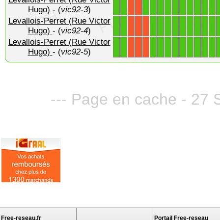
1
1
1
1
1
1
1
1
1
1
1
1
X
X
Hugo)
- (
vic92-3
)
Levallois-Perret (Rue Victor
1
1
1
1
1
1
1
1
1
1
1
X
X
X
Hugo)
- (
vic92-4
)
Levallois-Perret (Rue Victor
1
1
1
1
1
1
1
1
1
1
1
X
X
X
Hugo)
- (
vic92-5
)
--- Page en cache - 27 
Free-reseau.fr
Portail Free-reseau