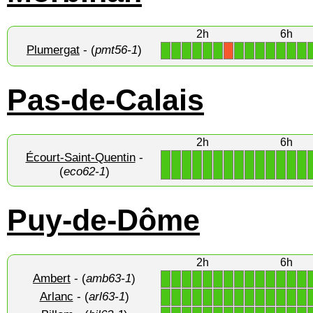
2h
6h
Plumergat
- (
pmt56-1
)
1
1
1
1
1
1
1
1
1
1
1
1
1
X
Pas-de-Calais
2h
6h
Écourt-Saint-Quentin
-
1
1
1
1
1
1
1
1
1
1
1
1
1
1
(
eco62-1
)
Puy-de-Dôme
2h
6h
Ambert
- (
amb63-1
)
1
1
1
1
1
1
1
1
1
1
1
1
1
1
Arlanc
- (
arl63-1
)
1
1
1
1
1
1
1
1
1
1
1
1
1
1