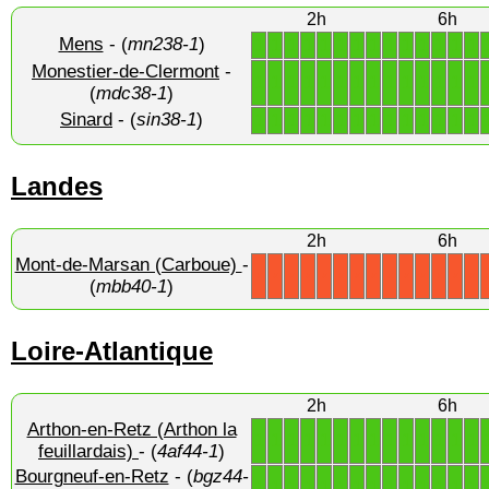
2h
6h
Mens
- (
mn238-1
)
1
1
1
1
1
1
1
1
1
1
1
1
1
1
Monestier-de-Clermont
-
1
1
1
1
1
1
1
1
1
1
1
1
1
1
(
mdc38-1
)
Sinard
- (
sin38-1
)
1
1
1
1
1
1
1
1
1
1
1
1
1
1
Landes
2h
6h
Mont-de-Marsan (Carboue)
-
X
X
X
X
X
X
X
X
X
X
X
X
X
X
(
mbb40-1
)
Loire-Atlantique
2h
6h
Arthon-en-Retz (Arthon la
1
1
1
1
1
1
1
1
1
1
1
1
1
1
feuillardais)
- (
4af44-1
)
Bourgneuf-en-Retz
- (
bgz44-
1
1
1
1
1
1
1
1
1
1
1
1
1
1