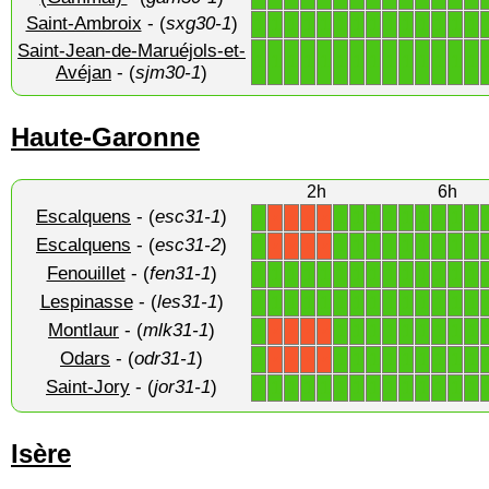
Saint-Ambroix
- (
sxg30-1
)
1
1
1
1
1
1
1
1
1
1
1
1
1
1
Saint-Jean-de-Maruéjols-et-
1
1
1
1
1
1
1
1
1
1
1
1
1
1
Avéjan
- (
sjm30-1
)
Haute-Garonne
2h
6h
Escalquens
- (
esc31-1
)
1
1
1
1
1
1
1
1
1
1
X
X
X
X
Escalquens
- (
esc31-2
)
1
1
1
1
1
1
1
1
1
1
X
X
X
X
Fenouillet
- (
fen31-1
)
1
1
1
1
1
1
1
1
1
1
1
1
1
1
Lespinasse
- (
les31-1
)
1
1
1
1
1
1
1
1
1
1
1
1
1
1
Montlaur
- (
mlk31-1
)
1
1
1
1
1
1
1
1
1
1
X
X
X
X
Odars
- (
odr31-1
)
1
1
1
1
1
1
1
1
1
1
X
X
X
X
Saint-Jory
- (
jor31-1
)
1
1
1
1
1
1
1
1
1
1
1
1
1
1
Isère