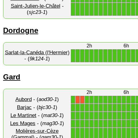
Saint-Julien-le-Châtel
-
1
1
1
1
1
1
1
1
1
1
1
1
1
1
(
sjc23-1
)
Dordogne
2h
6h
Sarlat-la-Canéda (l'Hermier)
1
1
1
1
1
1
1
1
1
1
1
1
1
1
- (
9k124-1
)
Gard
2h
6h
Aubord
- (
aod30-1
)
1
1
1
1
1
1
1
1
1
1
1
1
X
X
Barjac
- (
bjc30-1
)
1
1
1
1
1
1
1
1
1
1
1
1
1
1
Le Martinet
- (
mat30-1
)
1
1
1
1
1
1
1
1
1
1
1
1
1
1
Les Mages
- (
mag30-1
)
1
1
1
1
1
1
1
1
1
1
1
1
1
1
Molières-sur-Cèze
1
1
1
1
1
1
1
1
1
1
1
1
1
1
(Gammal)
- (
gam30-1
)