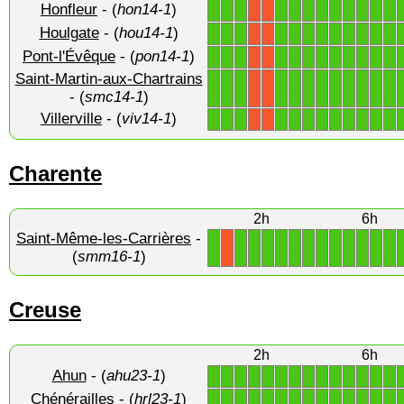
Honfleur
- (
hon14-1
)
1
1
1
1
1
1
1
1
1
1
1
1
X
X
Houlgate
- (
hou14-1
)
1
1
1
1
1
1
1
1
1
1
1
1
X
X
Pont-l'Évêque
- (
pon14-1
)
1
1
1
1
1
1
1
1
1
1
1
1
X
X
Saint-Martin-aux-Chartrains
1
1
1
1
1
1
1
1
1
1
1
1
X
X
- (
smc14-1
)
Villerville
- (
viv14-1
)
1
1
1
1
1
1
1
1
1
1
1
1
X
X
Charente
2h
6h
Saint-Même-les-Carrières
-
1
1
1
1
1
1
1
1
1
1
1
1
1
X
(
smm16-1
)
Creuse
2h
6h
Ahun
- (
ahu23-1
)
1
1
1
1
1
1
1
1
1
1
1
1
1
1
Chénérailles
- (
hrl23-1
)
1
1
1
1
1
1
1
1
1
1
1
1
1
1