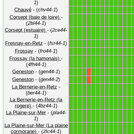
1
)
Chauvé
- (
chv44-1
)
1
1
1
1
1
1
1
1
1
1
1
1
1
1
Corsept (baie de loire)
-
1
1
1
1
1
1
1
1
1
1
1
1
1
1
(
2bl44-1
)
Corsept (estuaire)
- (
2ce44-
1
1
1
1
1
1
1
1
1
1
1
1
1
1
1
)
Fresnay-en-Retz
- (
fsr44-1
)
1
1
1
1
1
1
1
1
1
1
1
1
1
1
Frossay
- (
fro44-1
)
1
1
1
1
1
1
1
1
1
1
1
1
1
1
Frossay (la hamonais)
-
1
1
1
1
1
1
1
1
1
1
1
1
1
1
(
4fh44-1
)
Geneston
- (
gen44-1
)
1
1
1
1
1
1
1
1
1
1
1
1
1
X
Geneston
- (
gen44-2
)
1
1
1
1
1
1
1
1
1
1
1
1
1
X
La Bernerie-en-Retz
-
1
1
1
1
1
1
1
1
1
1
1
1
1
1
(
ber44-1
)
La Bernerie-en-Retz (la
1
1
1
1
1
1
1
1
1
1
1
1
1
1
rogere)
- (
4bz44-1
)
La Plaine-sur-Mer
- (
pla44-
1
1
1
1
1
1
1
1
1
1
1
1
1
1
1
)
La Plaine-sur-Mer (La plaine
1
1
1
1
1
1
1
1
1
1
1
1
1
1
cormorane)
- (
2lc44-1
)