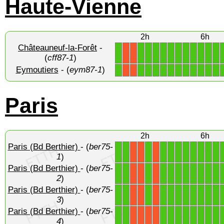
Haute-Vienne
2h
6h
Châteauneuf-la-Forêt
-
1
1
1
1
1
1
1
1
1
1
1
1
X
X
(
cff87-1
)
Eymoutiers
- (
eym87-1
)
1
1
1
1
1
1
1
1
1
1
1
1
X
X
Paris
2h
6h
Paris (Bd Berthier)
- (
ber75-
1
1
1
1
1
1
1
1
1
1
1
X
X
X
1
)
Paris (Bd Berthier)
- (
ber75-
1
1
1
1
1
1
1
1
1
1
1
X
X
X
2
)
Paris (Bd Berthier)
- (
ber75-
1
1
1
1
1
1
1
1
1
1
1
X
X
X
3
)
Paris (Bd Berthier)
- (
ber75-
1
1
1
1
1
1
1
1
1
1
X
X
X
X
4
)