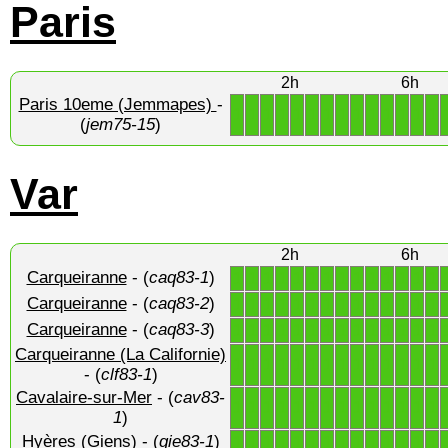
Paris
2h
6h
Paris 10eme (Jemmapes)
-
1
1
1
1
1
1
1
1
1
1
1
1
1
1
(
jem75-15
)
Var
2h
6h
Carqueiranne
- (
caq83-1
)
1
1
1
1
1
1
1
1
1
1
1
1
1
1
Carqueiranne
- (
caq83-2
)
1
1
1
1
1
1
1
1
1
1
1
1
1
1
Carqueiranne
- (
caq83-3
)
1
1
1
1
1
1
1
1
1
1
1
1
1
1
Carqueiranne (La Californie)
1
1
1
1
1
1
1
1
1
1
1
1
1
1
- (
clf83-1
)
Cavalaire-sur-Mer
- (
cav83-
1
1
1
1
1
1
1
1
1
1
1
1
1
1
1
)
Hyères (Giens)
- (
gie83-1
)
1
1
1
1
1
1
1
1
1
1
1
1
1
1