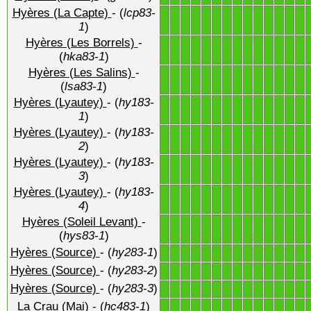
Hyères (La Capte)
- (
lcp83-
1
1
1
1
1
1
1
1
1
1
1
1
1
1
1
)
Hyères (Les Borrels)
-
1
1
1
1
1
1
1
1
1
1
1
1
1
1
(
hka83-1
)
Hyères (Les Salins)
-
1
1
1
1
1
1
1
1
1
1
1
1
1
1
(
lsa83-1
)
Hyères (Lyautey)
- (
hy183-
1
1
1
1
1
1
1
1
1
1
1
1
1
1
1
)
Hyères (Lyautey)
- (
hy183-
1
1
1
1
1
1
1
1
1
1
1
1
1
1
2
)
Hyères (Lyautey)
- (
hy183-
1
1
1
1
1
1
1
1
1
1
1
1
1
1
3
)
Hyères (Lyautey)
- (
hy183-
1
1
1
1
1
1
1
1
1
1
1
1
1
1
4
)
Hyères (Soleil Levant)
-
1
1
1
1
1
1
1
1
1
1
1
1
1
1
(
hys83-1
)
Hyères (Source)
- (
hy283-1
)
1
1
1
1
1
1
1
1
1
1
1
1
1
1
Hyères (Source)
- (
hy283-2
)
1
1
1
1
1
1
1
1
1
1
1
1
1
1
Hyères (Source)
- (
hy283-3
)
1
1
1
1
1
1
1
1
1
1
1
1
1
1
La Crau (Mai)
- (
hc483-1
)
1
1
1
1
1
1
1
1
1
1
1
1
1
1