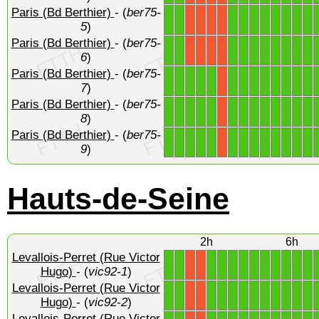
Paris (Bd Berthier)
- (
ber75-
1
1
1
1
1
1
1
1
1
1
X
X
X
X
5
)
Paris (Bd Berthier)
- (
ber75-
1
1
1
1
1
1
1
1
1
1
X
X
X
X
6
)
Paris (Bd Berthier)
- (
ber75-
1
1
1
1
1
1
1
1
1
1
1
1
1
X
7
)
Paris (Bd Berthier)
- (
ber75-
1
1
1
1
1
1
1
1
1
1
1
1
1
X
8
)
Paris (Bd Berthier)
- (
ber75-
1
1
1
1
1
1
1
1
1
1
1
1
1
X
9
)
Hauts-de-Seine
2h
6h
Levallois-Perret (Rue Victor
1
1
1
1
1
1
1
1
1
1
1
1
X
X
Hugo)
- (
vic92-1
)
Levallois-Perret (Rue Victor
1
1
1
1
1
1
1
1
1
1
1
1
X
X
Hugo)
- (
vic92-2
)
Levallois-Perret (Rue Victor