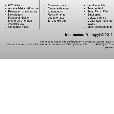
847 visiteurs
Soutenez-nous
Version mobile
Accessibilité - déf. visuel
On parle de nous
Test de débit
Résolution grand ecran
Annonceurs
Test IPV4 / IPV6
Newsletters
Recrutements
Smokeping
Facebook
•
Twitter
Les tutoriaux
Upload service
Membres d'honneur
En cas d'orage
Générateur mots de
Archives site
passe
Contactez-nous
stats-degroupage.fr
free-reseau.fr
- copyleft 2011
free-reseau est un site indépendant n'ayant aucun lien avec I
Ce site internet a fait l'objet d'une déclaration à la CNIL (Dossier CNIL n°1499600) le 15 a
person