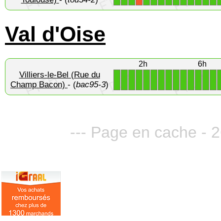
Val d'Oise
2h
6h
Villiers-le-Bel (Rue du
1
1
1
1
1
1
1
1
1
1
1
1
1
1
Champ Bacon)
- (
bac95-3
)
--- Page en cache - 2