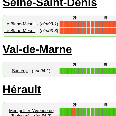
Seine-Saint-Denis
2h
6h
Le Blanc-Mesnil
- (
blm93-1
)
X
X
X
X
X
X
X
X
X
X
X
X
X
X
Le Blanc-Mesnil
- (
blm93-3
)
X
X
X
X
X
X
X
X
X
X
X
X
X
X
Val-de-Marne
2h
6h
Santeny
- (
san94-1
)
1
1
1
1
1
1
1
1
1
1
1
1
1
1
Hérault
2h
6h
Montpellier (Avenue de
1
1
1
1
1
1
1
1
1
1
1
1
1
X
Toulouse)
- (
tou34-2
)