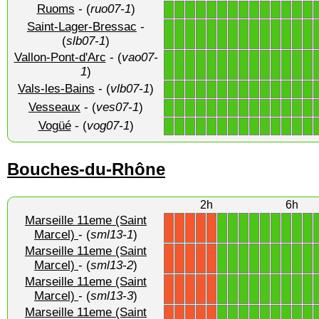
Ruoms
- (
ruo07-1
)
1
1
1
1
1
1
1
1
1
1
1
1
1
1
Saint-Lager-Bressac
-
1
1
1
1
1
1
1
1
1
1
1
1
1
1
(
slb07-1
)
Vallon-Pont-d'Arc
- (
vao07-
1
1
1
1
1
1
1
1
1
1
1
1
1
1
1
)
Vals-les-Bains
- (
vlb07-1
)
1
1
1
1
1
1
1
1
1
1
1
1
1
1
Vesseaux
- (
ves07-1
)
1
1
1
1
1
1
1
1
1
1
1
1
1
1
Vogüé
- (
vog07-1
)
1
1
1
1
1
1
1
1
1
1
1
1
1
1
Bouches-du-Rhône
2h
6h
Marseille 11eme (Saint
1
1
1
1
1
1
1
1
1
X
X
X
X
X
Marcel)
- (
sml13-1
)
Marseille 11eme (Saint
1
1
1
1
1
1
1
1
1
X
X
X
X
X
Marcel)
- (
sml13-2
)
Marseille 11eme (Saint
1
1
1
1
1
1
1
1
1
X
X
X
X
X
Marcel)
- (
sml13-3
)
Marseille 11eme (Saint