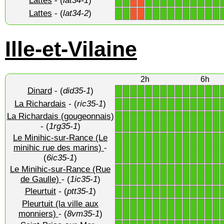
Lattes
- (
lat34-1
)
1
1
1
1
1
1
1
1
1
1
1
1
X
X
Lattes
- (
lat34-2
)
1
1
1
1
1
1
1
1
1
1
1
1
X
X
Ille-et-Vilaine
2h
6h
Dinard
- (
did35-1
)
1
1
1
1
1
1
1
1
1
1
1
1
1
1
La Richardais
- (
ric35-1
)
1
1
1
1
1
1
1
1
1
1
1
1
1
1
La Richardais (gougeonnais)
1
1
1
1
1
1
1
1
1
1
1
1
1
1
- (
1rg35-1
)
Le Minihic-sur-Rance (Le
1
1
1
1
1
1
1
1
1
1
1
1
1
1
minihic rue des marins)
-
(
6ic35-1
)
Le Minihic-sur-Rance (Rue
1
1
1
1
1
1
1
1
1
1
1
1
1
1
de Gaulle)
- (
1ic35-1
)
Pleurtuit
- (
ptt35-1
)
1
1
1
1
1
1
1
1
1
1
1
1
1
1
Pleurtuit (la ville aux
1
1
1
1
1
1
1
1
1
1
1
1
1
1
monniers)
- (
8vm35-1
)