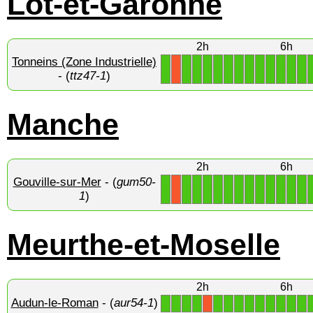
Lot-et-Garonne
2h
6h
Tonneins (Zone Industrielle)
1
1
1
1
1
1
1
1
1
1
1
1
1
X
- (
ttz47-1
)
Manche
2h
6h
Gouville-sur-Mer
- (
gum50-
1
1
1
1
1
1
1
1
1
1
1
1
1
X
1
)
Meurthe-et-Moselle
2h
6h
Audun-le-Roman
- (
aur54-1
)
1
1
1
1
1
1
1
1
1
1
1
1
1
X