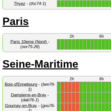
Thyez
- (
thz74-1
)
1
1
1
1
1
1
1
1
1
1
1
1
1
1
Paris
2h
6h
Paris 10eme (Nord)
-
1
1
1
1
1
1
1
1
1
1
1
1
1
1
(
nor75-26
)
Seine-Maritime
2h
6h
Bois-d'Ennebourg
- (
ben76-
1
1
1
1
1
1
1
1
1
X
X
X
X
X
1
)
Dampierre-en-Bray
-
1
1
1
1
1
1
1
1
1
X
X
X
X
X
(
dab76-1
)
Gournay-en-Bray
- (
gou76-
1
1
1
1
1
1
1
1
1
X
X
X
X
X
1
)