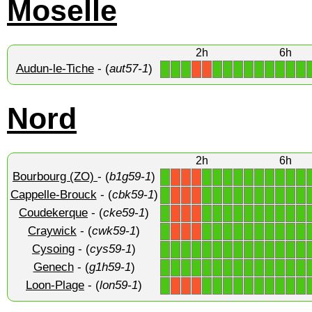
Moselle
2h
6h
Audun-le-Tiche
- (
aut57-1
)
1
1
1
1
1
1
1
1
1
1
1
1
X
X
Nord
2h
6h
Bourbourg (ZO)
- (
b1g59-1
)
1
1
1
1
1
1
1
1
1
1
1
X
X
X
Cappelle-Brouck
- (
cbk59-1
)
1
1
1
1
1
1
1
1
1
1
1
X
X
X
Coudekerque
- (
cke59-1
)
1
1
1
1
1
1
1
1
1
1
1
X
X
X
Craywick
- (
cwk59-1
)
1
1
1
1
1
1
1
1
1
1
1
X
X
X
Cysoing
- (
cys59-1
)
1
1
1
1
1
1
1
1
1
1
1
1
1
1
Genech
- (
g1h59-1
)
1
1
1
1
1
1
1
1
1
1
1
1
1
1
Loon-Plage
- (
lon59-1
)
1
1
1
1
1
1
1
1
1
1
1
X
X
X