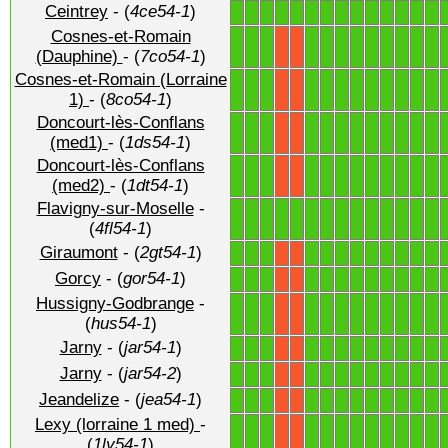
Ceintrey
- (
4ce54-1
)
1
1
1
1
1
1
1
1
1
1
1
1
1
1
Cosnes-et-Romain
1
1
1
1
1
1
1
1
1
1
1
1
X
X
(Dauphine)
- (
7co54-1
)
Cosnes-et-Romain (Lorraine
1
1
1
1
1
1
1
1
1
1
1
1
X
X
1)
- (
8co54-1
)
Doncourt-lès-Conflans
1
1
1
1
1
1
1
1
1
1
1
1
X
X
(med1)
- (
1ds54-1
)
Doncourt-lès-Conflans
1
1
1
1
1
1
1
1
1
1
1
1
X
X
(med2)
- (
1dt54-1
)
Flavigny-sur-Moselle
-
1
1
1
1
1
1
1
1
1
1
1
1
1
1
(
4fl54-1
)
Giraumont
- (
2gt54-1
)
1
1
1
1
1
1
1
1
1
1
1
1
X
X
Gorcy
- (
gor54-1
)
1
1
1
1
1
1
1
1
1
1
1
1
X
X
Hussigny-Godbrange
-
1
1
1
1
1
1
1
1
1
1
1
1
X
X
(
hus54-1
)
Jarny
- (
jar54-1
)
1
1
1
1
1
1
1
1
1
1
1
1
X
X
Jarny
- (
jar54-2
)
1
1
1
1
1
1
1
1
1
1
1
1
X
X
Jeandelize
- (
jea54-1
)
1
1
1
1
1
1
1
1
1
1
1
1
X
X
Lexy (lorraine 1 med)
-
1
1
1
1
1
1
1
1
1
1
1
1
X
X
(
1ly54-1
)