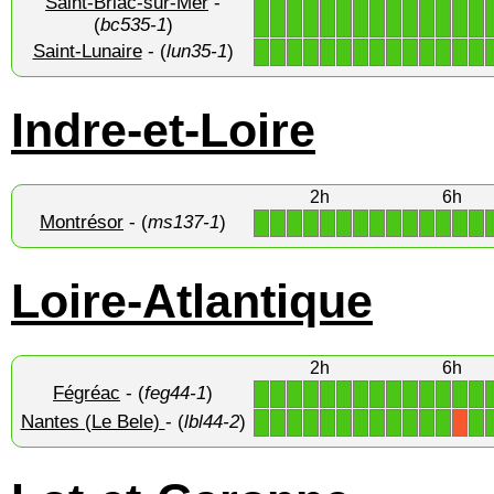
Saint-Briac-sur-Mer
-
1
1
1
1
1
1
1
1
1
1
1
1
1
1
(
bc535-1
)
Saint-Lunaire
- (
lun35-1
)
1
1
1
1
1
1
1
1
1
1
1
1
1
1
Indre-et-Loire
2h
6h
Montrésor
- (
ms137-1
)
1
1
1
1
1
1
1
1
1
1
1
1
1
1
Loire-Atlantique
2h
6h
Fégréac
- (
feg44-1
)
1
1
1
1
1
1
1
1
1
1
1
1
1
1
Nantes (Le Bele)
- (
lbl44-2
)
1
1
1
1
1
1
1
1
1
1
1
1
1
X