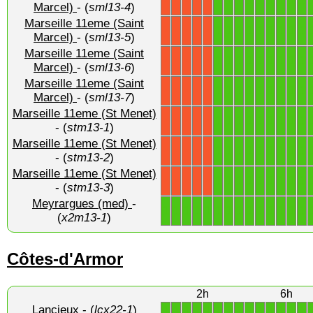
1
1
1
1
1
1
1
1
1
X
X
X
X
X
Marcel)
- (
sml13-4
)
Marseille 11eme (Saint
1
1
1
1
1
1
1
1
1
X
X
X
X
X
Marcel)
- (
sml13-5
)
Marseille 11eme (Saint
1
1
1
1
1
1
1
1
1
X
X
X
X
X
Marcel)
- (
sml13-6
)
Marseille 11eme (Saint
1
1
1
1
1
1
1
1
1
X
X
X
X
X
Marcel)
- (
sml13-7
)
Marseille 11eme (St Menet)
1
1
1
1
1
1
1
1
1
X
X
X
X
X
- (
stm13-1
)
Marseille 11eme (St Menet)
1
1
1
1
1
1
1
1
1
X
X
X
X
X
- (
stm13-2
)
Marseille 11eme (St Menet)
1
1
1
1
1
1
1
1
1
X
X
X
X
X
- (
stm13-3
)
Meyrargues (med)
-
1
1
1
1
1
1
1
1
1
1
1
1
1
1
(
x2m13-1
)
Côtes-d'Armor
2h
6h
Lancieux
- (
lcx22-1
)
1
1
1
1
1
1
1
1
1
1
1
1
1
1