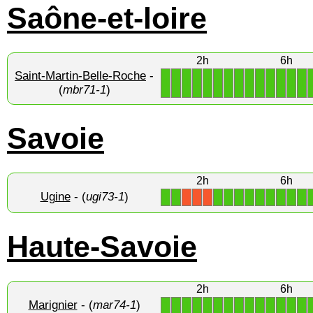
Saône-et-loire
2h
6h
Saint-Martin-Belle-Roche
-
1
1
1
1
1
1
1
1
1
1
1
1
1
1
(
mbr71-1
)
Savoie
2h
6h
Ugine
- (
ugi73-1
)
1
1
1
1
1
1
1
1
1
1
1
X
X
X
Haute-Savoie
2h
6h
Marignier
- (
mar74-1
)
1
1
1
1
1
1
1
1
1
1
1
1
1
1