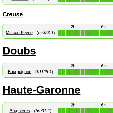
Creuse
2h
6h
Maison-Feyne
- (
msf23-1
)
1
1
1
1
1
1
1
1
1
1
1
1
1
1
Doubs
2h
6h
Bourguignon
- (
b1125-1
)
1
1
1
1
1
1
1
1
1
1
1
1
1
1
Haute-Garonne
2h
6h
Bruguières
- (
bru31-1
)
1
1
1
1
1
1
1
1
1
1
1
1
1
1