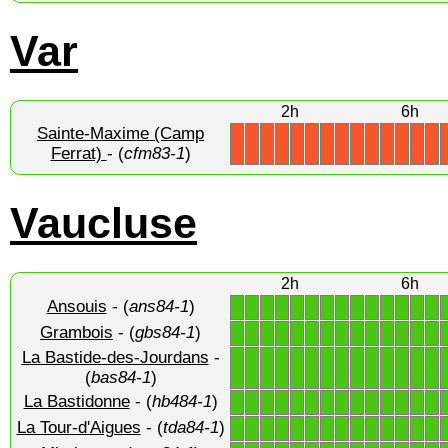
Var
2h
6h
Sainte-Maxime (Camp
X
X
X
X
X
X
X
X
X
X
X
X
X
X
Ferrat)
- (
cfm83-1
)
Vaucluse
2h
6h
Ansouis
- (
ans84-1
)
1
1
1
1
1
1
1
1
1
1
1
1
1
1
Grambois
- (
gbs84-1
)
1
1
1
1
1
1
1
1
1
1
1
1
1
1
La Bastide-des-Jourdans
-
1
1
1
1
1
1
1
1
1
1
1
1
1
1
(
bas84-1
)
La Bastidonne
- (
hb484-1
)
1
1
1
1
1
1
1
1
1
1
1
1
1
1
La Tour-d'Aigues
- (
tda84-1
)
1
1
1
1
1
1
1
1
1
1
1
1
1
1