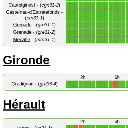
Castelginest
- (
cgn31-2
)
1
1
1
1
1
1
1
1
1
1
1
1
1
1
Castelnau-d'Estrétefonds
-
1
1
1
1
1
1
1
1
1
1
1
1
1
1
(
ctn31-1
)
Grenade
- (
gre31-1
)
1
1
1
1
1
1
1
1
1
1
1
1
1
1
Grenade
- (
gre31-2
)
1
1
1
1
1
1
1
1
1
1
1
1
1
1
Merville
- (
mrv31-1
)
1
1
1
1
1
1
1
1
1
1
1
1
1
1
Gironde
2h
6h
Gradignan
- (
gra33-4
)
1
1
1
1
1
1
1
1
1
1
1
1
1
X
Hérault
2h
6h