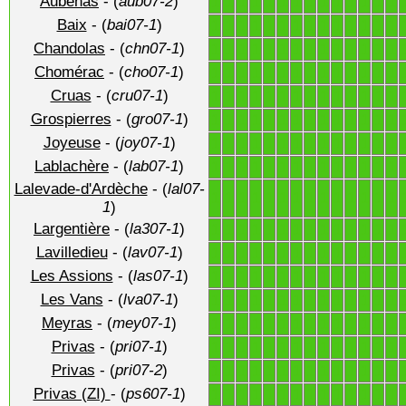
Aubenas
- (
aub07-2
)
1
1
1
1
1
1
1
1
1
1
1
1
1
1
Baix
- (
bai07-1
)
1
1
1
1
1
1
1
1
1
1
1
1
1
1
Chandolas
- (
chn07-1
)
1
1
1
1
1
1
1
1
1
1
1
1
1
1
Chomérac
- (
cho07-1
)
1
1
1
1
1
1
1
1
1
1
1
1
1
1
Cruas
- (
cru07-1
)
1
1
1
1
1
1
1
1
1
1
1
1
1
1
Grospierres
- (
gro07-1
)
1
1
1
1
1
1
1
1
1
1
1
1
1
1
Joyeuse
- (
joy07-1
)
1
1
1
1
1
1
1
1
1
1
1
1
1
1
Lablachère
- (
lab07-1
)
1
1
1
1
1
1
1
1
1
1
1
1
1
1
Lalevade-d'Ardèche
- (
lal07-
1
1
1
1
1
1
1
1
1
1
1
1
1
1
1
)
Largentière
- (
la307-1
)
1
1
1
1
1
1
1
1
1
1
1
1
1
1
Lavilledieu
- (
lav07-1
)
1
1
1
1
1
1
1
1
1
1
1
1
1
1
Les Assions
- (
las07-1
)
1
1
1
1
1
1
1
1
1
1
1
1
1
1
Les Vans
- (
lva07-1
)
1
1
1
1
1
1
1
1
1
1
1
1
1
1
Meyras
- (
mey07-1
)
1
1
1
1
1
1
1
1
1
1
1
1
1
1
Privas
- (
pri07-1
)
1
1
1
1
1
1
1
1
1
1
1
1
1
1
Privas
- (
pri07-2
)
1
1
1
1
1
1
1
1
1
1
1
1
1
1
Privas (ZI)
- (
ps607-1
)
1
1
1
1
1
1
1
1
1
1
1
1
1
1