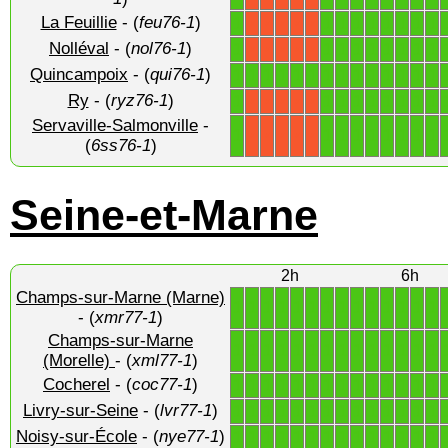
La Feuillie
- (
feu76-1
)
1
1
1
1
1
1
1
1
1
X
X
X
X
X
Nolléval
- (
nol76-1
)
1
1
1
1
1
1
1
1
1
X
X
X
X
X
Quincampoix
- (
qui76-1
)
1
1
1
1
1
1
1
1
1
1
1
1
1
1
Ry
- (
ryz76-1
)
1
1
1
1
1
1
1
1
1
X
X
X
X
X
Servaville-Salmonville
-
1
1
1
1
1
1
1
1
1
X
X
X
X
X
(
6ss76-1
)
Seine-et-Marne
2h
6h
Champs-sur-Marne (Marne)
1
1
1
1
1
1
1
1
1
1
1
1
1
1
- (
xmr77-1
)
Champs-sur-Marne
1
1
1
1
1
1
1
1
1
1
1
1
1
1
(Morelle)
- (
xml77-1
)
Cocherel
- (
coc77-1
)
1
1
1
1
1
1
1
1
1
1
1
1
1
1
Livry-sur-Seine
- (
lvr77-1
)
1
1
1
1
1
1
1
1
1
1
1
1
1
1
Noisy-sur-École
- (
nye77-1
)
1
1
1
1
1
1
1
1
1
1
1
1
1
1