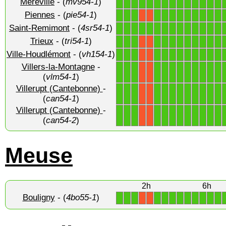
Méréville
- (
mv954-1
)
1
1
1
1
1
1
1
1
1
1
1
1
1
1
Piennes
- (
pie54-1
)
1
1
1
1
1
1
1
1
1
1
1
1
X
X
Saint-Remimont
- (
4sr54-1
)
1
1
1
1
1
1
1
1
1
1
1
1
1
1
Trieux
- (
tri54-1
)
1
1
1
1
1
1
1
1
1
1
1
1
X
X
Ville-Houdlémont
- (
vh154-1
)
1
1
1
1
1
1
1
1
1
1
1
1
X
X
Villers-la-Montagne
-
1
1
1
1
1
1
1
1
1
1
1
1
X
X
(
vlm54-1
)
Villerupt (Cantebonne)
-
1
1
1
1
1
1
1
1
1
1
1
1
X
X
(
can54-1
)
Villerupt (Cantebonne)
-
1
1
1
1
1
1
1
1
1
1
1
1
X
X
(
can54-2
)
Meuse
2h
6h
Bouligny
- (
4bo55-1
)
1
1
1
1
1
1
1
1
1
1
1
1
X
X