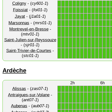
Coligny
- (
cy601-1
)
1
1
1
1
1
1
1
1
1
1
1
1
1
1
Foissiat
- (
foi01-1
)
1
1
1
1
1
1
1
1
1
1
1
1
1
1
Jayat
- (
j1a01-1
)
1
1
1
1
1
1
1
1
1
1
1
1
1
1
Marsonnas
- (
mrs01-1
)
1
1
1
1
1
1
1
1
1
1
1
1
1
1
Montrevel-en-Bresse
-
1
1
1
1
1
1
1
1
1
1
1
1
1
1
(
mtv01-1
)
Saint-Julien-sur-Reyssouze
1
1
1
1
1
1
1
1
1
1
1
1
1
1
- (
sjr01-1
)
Saint-Trivier-de-Courtes
-
1
1
1
1
1
1
1
1
1
1
1
1
1
1
(
stc01-1
)
Ardèche
2h
6h
Alissas
- (
zas07-1
)
1
1
1
1
1
1
1
1
1
1
1
1
1
1
Antraigues-sur-Volane
-
1
1
1
1
1
1
1
1
1
1
1
1
1
1
(
ant07-1
)
Aubenas
- (
aub07-1
)
1
1
1
1
1
1
1
1
1
1
1
1
1
1