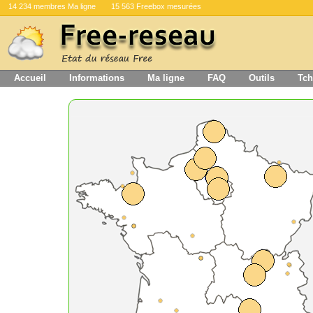
14 234 membres Ma ligne
15 563 Freebox mesurées
Accueil
Informations
Ma ligne
FAQ
Outils
Tch