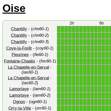
Oise
2h
6h
Chantilly
- (
chn60-1
)
1
1
1
1
1
1
1
1
1
1
1
1
1
1
Chantilly
- (
chn60-2
)
1
1
1
1
1
1
1
1
1
1
1
1
1
1
Chantilly
- (
chn60-3
)
1
1
1
1
1
1
1
1
1
1
1
1
1
1
Coye-la-Forêt
- (
coy60-1
)
1
1
1
1
1
1
1
1
1
1
1
1
1
1
Fleurines
- (
fle60-1
)
1
1
1
1
1
1
1
1
1
1
1
1
1
1
Fontaine-Chaalis
- (
foc60-1
)
1
1
1
1
1
1
1
1
1
1
1
1
1
1
La Chapelle-en-Serval
-
1
1
1
1
1
1
1
1
1
1
1
1
1
1
(
las60-1
)
La Chapelle-en-Serval
-
1
1
1
1
1
1
1
1
1
1
1
1
1
1
(
las60-2
)
Lamorlaye
- (
lam60-1
)
1
1
1
1
1
1
1
1
1
1
1
1
1
1
Lamorlaye
- (
lam60-2
)
1
1
1
1
1
1
1
1
1
1
1
1
1
1
Ognon
- (
ogn60-1
)
1
1
1
1
1
1
1
1
1
1
1
1
1
1
Orry-la-Ville
- (
orr60-1
)
1
1
1
1
1
1
1
1
1
1
1
1
1
1