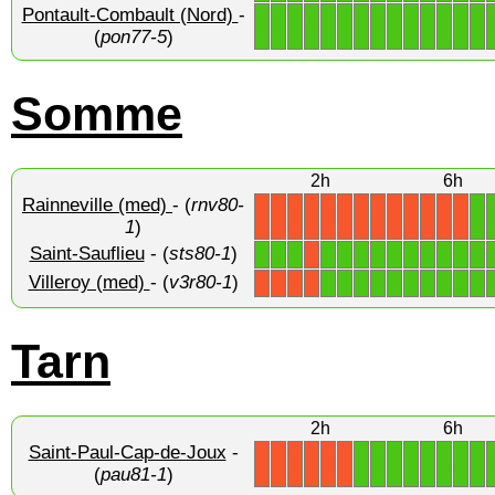
Pontault-Combault (Nord)
-
1
1
1
1
1
1
1
1
1
1
1
1
1
1
(
pon77-5
)
Somme
2h
6h
Rainneville (med)
- (
rnv80-
1
X
X
X
X
X
X
X
X
X
X
X
X
X
1
)
Saint-Sauflieu
- (
sts80-1
)
1
1
1
1
1
1
1
1
1
1
1
1
1
X
Villeroy (med)
- (
v3r80-1
)
1
1
1
1
1
1
1
1
1
1
X
X
X
X
Tarn
2h
6h
Saint-Paul-Cap-de-Joux
-
1
1
1
1
1
1
1
1
X
X
X
X
X
X
(
pau81-1
)