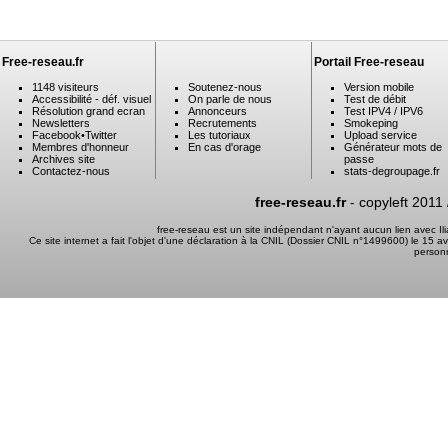
Free-reseau.fr
Portail Free-reseau
1148 visiteurs
Soutenez-nous
Version mobile
Accessibilité - déf. visuel
On parle de nous
Test de débit
Résolution grand ecran
Annonceurs
Test IPV4 / IPV6
Newsletters
Recrutements
Smokeping
Facebook
•
Twitter
Les tutoriaux
Upload service
Membres d'honneur
En cas d'orage
Générateur mots de
Archives site
passe
Contactez-nous
stats-degroupage.fr
free-reseau.fr
- copyleft 2011
free-reseau est un site indépendant n'ayant aucun lien avec I
Ce site internet a fait l'objet d'une déclaration à la CNIL (Dossier CNIL n°1499600) le 15 a
person