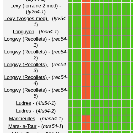
Lexy (lorraine 2 med)
-
1
1
1
1
1
1
1
1
1
1
1
1
X
X
(
ly254-1
)
Lexy (vosges med)
- (
lyv54-
1
1
1
1
1
1
1
1
1
1
1
1
X
X
1
)
Longuyon
- (
lon54-1
)
1
1
1
1
1
1
1
1
1
1
1
1
X
X
Longwy (Recollets)
- (
rec54-
1
1
1
1
1
1
1
1
1
1
1
1
X
X
1
)
Longwy (Recollets)
- (
rec54-
1
1
1
1
1
1
1
1
1
1
1
1
X
X
2
)
Longwy (Recollets)
- (
rec54-
1
1
1
1
1
1
1
1
1
1
1
1
X
X
3
)
Longwy (Recollets)
- (
rec54-
1
1
1
1
1
1
1
1
1
1
1
1
X
X
4
)
Longwy (Recollets)
- (
rec54-
1
1
1
1
1
1
1
1
1
1
1
1
X
X
5
)
Ludres
- (
4lu54-1
)
1
1
1
1
1
1
1
1
1
1
1
1
1
1
Ludres
- (
4lu54-2
)
1
1
1
1
1
1
1
1
1
1
1
1
1
1
Mancieulles
- (
man54-1
)
1
1
1
1
1
1
1
1
1
1
1
1
X
X
Mars-la-Tour
- (
mrs54-1
)
1
1
1
1
1
1
1
1
1
1
1
1
X
X