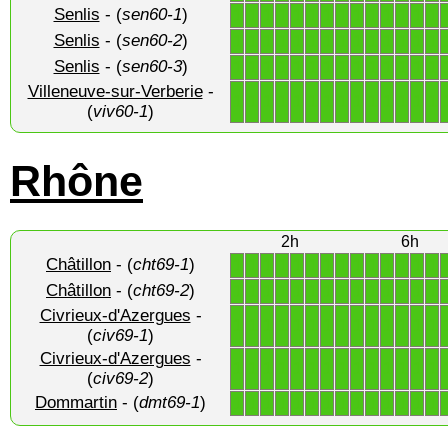
Senlis
- (
sen60-1
)
1
1
1
1
1
1
1
1
1
1
1
1
1
1
Senlis
- (
sen60-2
)
1
1
1
1
1
1
1
1
1
1
1
1
1
1
Senlis
- (
sen60-3
)
1
1
1
1
1
1
1
1
1
1
1
1
1
1
Villeneuve-sur-Verberie
-
1
1
1
1
1
1
1
1
1
1
1
1
1
1
(
viv60-1
)
Rhône
2h
6h
Châtillon
- (
cht69-1
)
1
1
1
1
1
1
1
1
1
1
1
1
1
1
Châtillon
- (
cht69-2
)
1
1
1
1
1
1
1
1
1
1
1
1
1
1
Civrieux-d'Azergues
-
1
1
1
1
1
1
1
1
1
1
1
1
1
1
(
civ69-1
)
Civrieux-d'Azergues
-
1
1
1
1
1
1
1
1
1
1
1
1
1
1
(
civ69-2
)
Dommartin
- (
dmt69-1
)
1
1
1
1
1
1
1
1
1
1
1
1
1
1