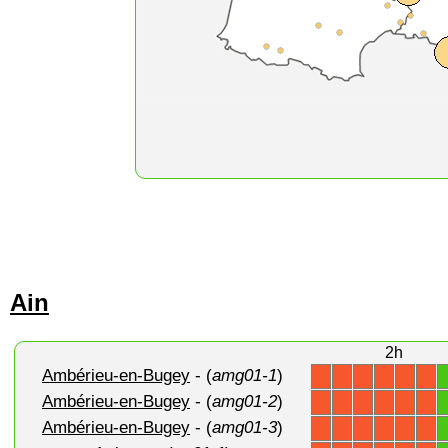
Ain
2h
Ambérieu-en-Bugey
- (
amg01-1
)
X
X
X
X
X
X
Ambérieu-en-Bugey
- (
amg01-2
)
X
X
X
X
X
X
Ambérieu-en-Bugey
- (
amg01-3
)
X
X
X
X
X
X