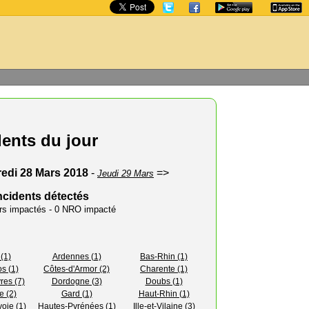
dents du jour
edi 28 Mars 2018
-
=>
Jeudi 29 Mars
ncidents détectés
urs impactés - 0 NRO impacté
(1)
Ardennes (1)
Bas-Rhin (1)
s (1)
Côtes-d'Armor (2)
Charente (1)
res (7)
Dordogne (3)
Doubs (1)
e (2)
Gard (1)
Haut-Rhin (1)
oie (1)
Hautes-Pyrénées (1)
Ille-et-Vilaine (3)