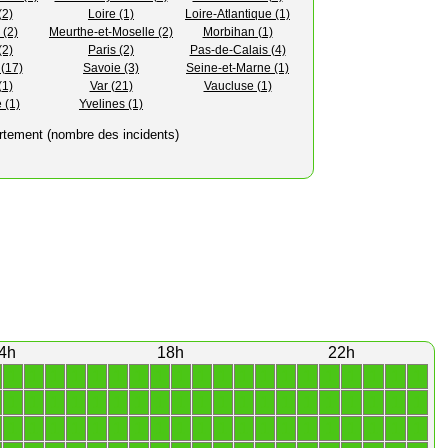
(2)
Loire (1)
Loire-Atlantique (1)
 (2)
Meurthe-et-Moselle (2)
Morbihan (1)
(2)
Paris (2)
Pas-de-Calais (4)
(17)
Savoie (3)
Seine-et-Marne (1)
(1)
Var (21)
Vaucluse (1)
 (1)
Yvelines (1)
rtement (nombre des incidents)
4h
18h
22h
1
1
1
1
1
1
1
1
1
1
1
1
1
1
1
1
1
1
1
1
1
1
1
1
1
1
1
1
1
1
1
1
1
1
1
1
1
1
1
1
1
1
1
1
1
1
1
1
1
1
1
1
1
1
1
1
1
1
1
1