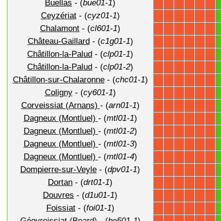
Buellas
- (
bue01-1
)
X
X
X
X
X
X
Ceyzériat
- (
cyz01-1
)
X
X
X
X
X
X
Chalamont
- (
cl601-1
)
X
X
X
X
X
X
Château-Gaillard
- (
c1g01-1
)
X
X
X
X
X
X
Châtillon-la-Palud
- (
clp01-1
)
X
X
X
X
X
X
Châtillon-la-Palud
- (
clp01-2
)
X
X
X
X
X
X
Châtillon-sur-Chalaronne
- (
chc01-1
)
X
X
X
X
X
X
Coligny
- (
cy601-1
)
X
X
X
X
X
X
Corveissiat (Arnans)
- (
arn01-1
)
X
X
X
X
X
X
Dagneux (Montluel)
- (
mtl01-1
)
X
X
X
X
X
X
Dagneux (Montluel)
- (
mtl01-2
)
X
X
X
X
X
X
Dagneux (Montluel)
- (
mtl01-3
)
X
X
X
X
X
X
Dagneux (Montluel)
- (
mtl01-4
)
X
X
X
X
X
X
Dompierre-sur-Veyle
- (
dpv01-1
)
X
X
X
X
X
X
Dortan
- (
drt01-1
)
X
X
X
X
X
X
Douvres
- (
d1u01-1
)
X
X
X
X
X
X
Foissiat
- (
foi01-1
)
X
X
X
X
X
X
Géovreissiat (Beard)
- (
be501-1
)