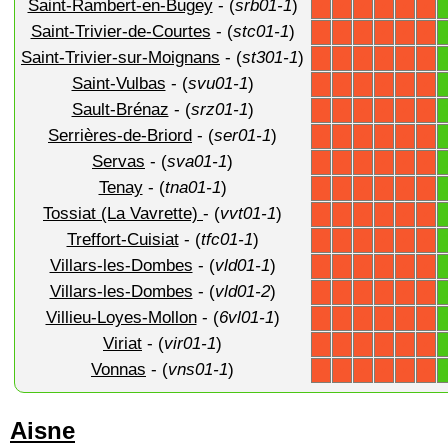
Saint-Rambert-en-Bugey
- (
srb01-1
)
X
X
X
X
X
X
Saint-Trivier-de-Courtes
- (
stc01-1
)
X
X
X
X
X
X
Saint-Trivier-sur-Moignans
- (
st301-1
)
X
X
X
X
X
X
Saint-Vulbas
- (
svu01-1
)
X
X
X
X
X
X
Sault-Brénaz
- (
srz01-1
)
X
X
X
X
X
X
Serrières-de-Briord
- (
ser01-1
)
X
X
X
X
X
X
Servas
- (
sva01-1
)
X
X
X
X
X
X
Tenay
- (
tna01-1
)
X
X
X
X
X
X
Tossiat (La Vavrette)
- (
vvt01-1
)
X
X
X
X
X
X
Treffort-Cuisiat
- (
tfc01-1
)
X
X
X
X
X
X
Villars-les-Dombes
- (
vld01-1
)
X
X
X
X
X
X
Villars-les-Dombes
- (
vld01-2
)
X
X
X
X
X
X
Villieu-Loyes-Mollon
- (
6vl01-1
)
X
X
X
X
X
X
Viriat
- (
vir01-1
)
X
X
X
X
X
X
Vonnas
- (
vns01-1
)
X
X
X
X
X
X
Aisne