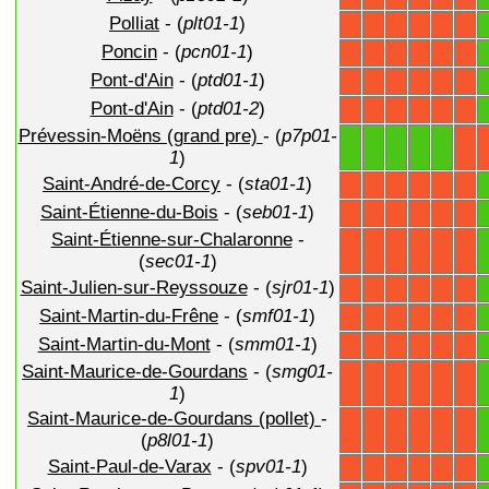
Polliat
- (
plt01-1
)
X
X
X
X
X
X
Poncin
- (
pcn01-1
)
X
X
X
X
X
X
Pont-d'Ain
- (
ptd01-1
)
X
X
X
X
X
X
Pont-d'Ain
- (
ptd01-2
)
X
X
X
X
X
X
Prévessin-Moëns (grand pre)
- (
p7p01-
1
1
1
1
1
X
1
)
Saint-André-de-Corcy
- (
sta01-1
)
X
X
X
X
X
X
Saint-Étienne-du-Bois
- (
seb01-1
)
X
X
X
X
X
X
Saint-Étienne-sur-Chalaronne
-
X
X
X
X
X
X
(
sec01-1
)
Saint-Julien-sur-Reyssouze
- (
sjr01-1
)
X
X
X
X
X
X
Saint-Martin-du-Frêne
- (
smf01-1
)
X
X
X
X
X
X
Saint-Martin-du-Mont
- (
smm01-1
)
X
X
X
X
X
X
Saint-Maurice-de-Gourdans
- (
smg01-
X
X
X
X
X
X
1
)
Saint-Maurice-de-Gourdans (pollet)
-
X
X
X
X
X
X
(
p8l01-1
)
Saint-Paul-de-Varax
- (
spv01-1
)
X
X
X
X
X
X