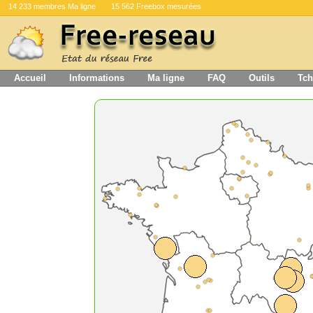
14 233 membres Ma ligne
15 562 Freebox mesurées
Accueil
Informations
Ma ligne
FAQ
Outils
Tch