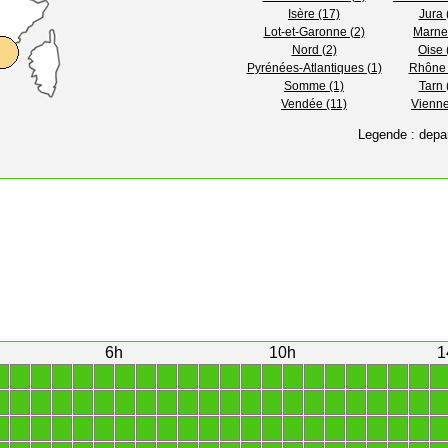
Isère (17)
Jura 
Lot-et-Garonne (2)
Marne
Nord (2)
Oise 
Pyrénées-Atlantiques (1)
Rhône 
Somme (1)
Tarn 
Vendée (11)
Vienne
Legende : depa
6h
10h
1
1
1
1
1
1
1
1
1
1
1
1
1
1
1
1
1
1
1
1
1
1
1
1
1
1
1
1
1
1
1
1
1
1
1
1
1
1
1
1
1
1
1
1
1
1
1
1
1
1
1
1
1
1
1
1
1
1
1
1
1
1
1
1
1
1
1