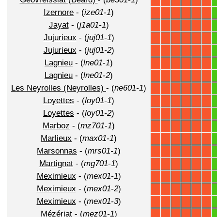
X
X
X
X
X
X
Izernore
- (
ize01-1
)
X
X
X
X
X
X
Jayat
- (
j1a01-1
)
X
X
X
X
X
X
Jujurieux
- (
juj01-1
)
X
X
X
X
X
X
Jujurieux
- (
juj01-2
)
X
X
X
X
X
X
Lagnieu
- (
lne01-1
)
X
X
X
X
X
X
Lagnieu
- (
lne01-2
)
X
X
X
X
X
X
Les Neyrolles (Neyrolles)
- (
ne601-1
)
X
X
X
X
X
X
Loyettes
- (
loy01-1
)
X
X
X
X
X
X
Loyettes
- (
loy01-2
)
X
X
X
X
X
X
Marboz
- (
mz701-1
)
X
X
X
X
X
X
Marlieux
- (
max01-1
)
X
X
X
X
X
X
Marsonnas
- (
mrs01-1
)
X
X
X
X
X
X
Martignat
- (
mg701-1
)
X
X
X
X
X
X
Meximieux
- (
mex01-1
)
X
X
X
X
X
X
Meximieux
- (
mex01-2
)
X
X
X
X
X
X
Meximieux
- (
mex01-3
)
X
X
X
X
X
X
Mézériat
- (
mez01-1
)
X
X
X
X
X
X