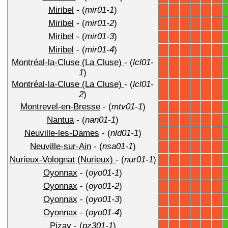
Miribel
- (
mir01-1
)
X
X
X
X
X
X
Miribel
- (
mir01-2
)
X
X
X
X
X
X
Miribel
- (
mir01-3
)
X
X
X
X
X
X
Miribel
- (
mir01-4
)
X
X
X
X
X
X
Montréal-la-Cluse (La Cluse)
- (
lcl01-
X
X
X
X
X
X
1
)
Montréal-la-Cluse (La Cluse)
- (
lcl01-
X
X
X
X
X
X
2
)
Montrevel-en-Bresse
- (
mtv01-1
)
X
X
X
X
X
X
Nantua
- (
nan01-1
)
X
X
X
X
X
X
Neuville-les-Dames
- (
nld01-1
)
X
X
X
X
X
X
Neuville-sur-Ain
- (
nsa01-1
)
X
X
X
X
X
X
Nurieux-Volognat (Nurieux)
- (
nur01-1
)
X
X
X
X
X
X
Oyonnax
- (
oyo01-1
)
X
X
X
X
X
X
Oyonnax
- (
oyo01-2
)
X
X
X
X
X
X
Oyonnax
- (
oyo01-3
)
X
X
X
X
X
X
Oyonnax
- (
oyo01-4
)
X
X
X
X
X
X
Pizay
- (
pz301-1
)
X
X
X
X
X
X