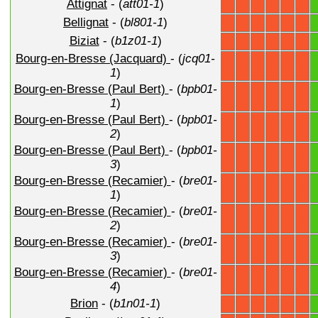
Attignat
- (
att01-1
)
X
X
X
X
X
X
Bellignat
- (
bl801-1
)
X
X
X
X
X
X
Biziat
- (
b1z01-1
)
X
X
X
X
X
X
Bourg-en-Bresse (Jacquard)
- (
jcq01-
X
X
X
X
X
X
1
)
Bourg-en-Bresse (Paul Bert)
- (
bpb01-
X
X
X
X
X
X
1
)
Bourg-en-Bresse (Paul Bert)
- (
bpb01-
X
X
X
X
X
X
2
)
Bourg-en-Bresse (Paul Bert)
- (
bpb01-
X
X
X
X
X
X
3
)
Bourg-en-Bresse (Recamier)
- (
bre01-
X
X
X
X
X
X
1
)
Bourg-en-Bresse (Recamier)
- (
bre01-
X
X
X
X
X
X
2
)
Bourg-en-Bresse (Recamier)
- (
bre01-
X
X
X
X
X
X
3
)
Bourg-en-Bresse (Recamier)
- (
bre01-
X
X
X
X
X
X
4
)
Brion
- (
b1n01-1
)
X
X
X
X
X
X