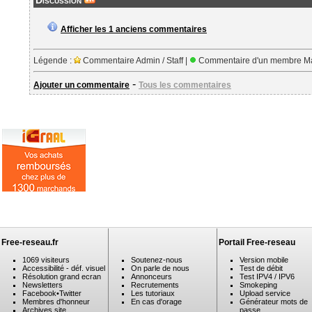
Discussion
Afficher les 1 anciens commentaires
Légende :
Commentaire Admin / Staff |
Commentaire d'un membre Ma
-
Ajouter un commentaire
Tous les commentaires
Free-reseau.fr
Portail Free-reseau
1069 visiteurs
Soutenez-nous
Version mobile
Accessibilité - déf. visuel
On parle de nous
Test de débit
Résolution grand ecran
Annonceurs
Test IPV4 / IPV6
Newsletters
Recrutements
Smokeping
Facebook
•
Twitter
Les tutoriaux
Upload service
Membres d'honneur
En cas d'orage
Générateur mots de
Archives site
passe