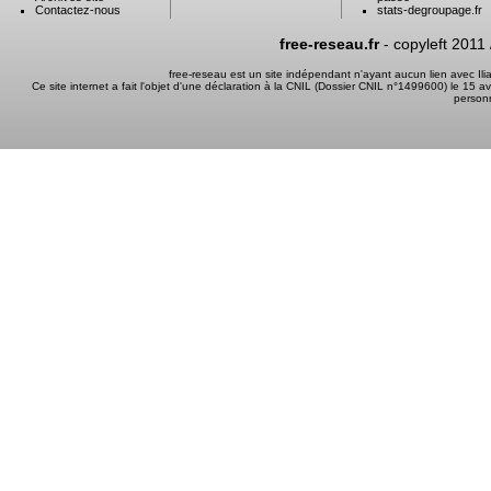
Contactez-nous
stats-degroupage.fr
free-reseau.fr
- copyleft 2011
free-reseau est un site indépendant n'ayant aucun lien avec I
Ce site internet a fait l'objet d'une déclaration à la CNIL (Dossier CNIL n°1499600) le 15 a
person