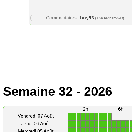
Commentaires :
bny93
(The redbaron93)
Semaine 32 - 2026
2h
6h
1
1
1
1
1
1
1
1
1
1
Vendredi 07 Août
1
1
1
1
1
1
1
1
1
1
1
1
1
1
Jeudi 06 Août
1
1
1
1
1
1
1
1
1
1
1
1
1
1
Mercredi 05 Août