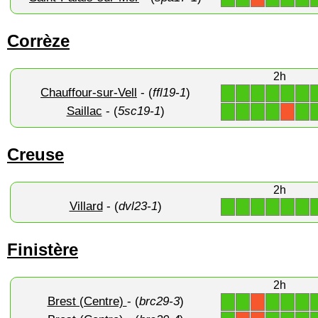
Corrèze
2h
Chauffour-sur-Vell
- (
ffl19-1
)
1
1
1
1
1
1
Saillac
- (
5sc19-1
)
1
1
1
1
1
X
Creuse
2h
Villard
- (
dvl23-1
)
1
1
1
1
1
1
Finistère
2h
Brest (Centre)
- (
brc29-3
)
1
1
1
1
1
X