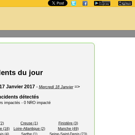
dents du jour
17 Janvier 2017
-
=>
Mercredi 18 Janvier
ncidents détectés
urs impactés - 0 NRO impacté
(2)
Creuse (1)
Finistère (3)
e (18)
Loire-Atlantique (2)
Manche (49)
is (4)
Sarthe (1)
Seine-Saint-Denis (73)