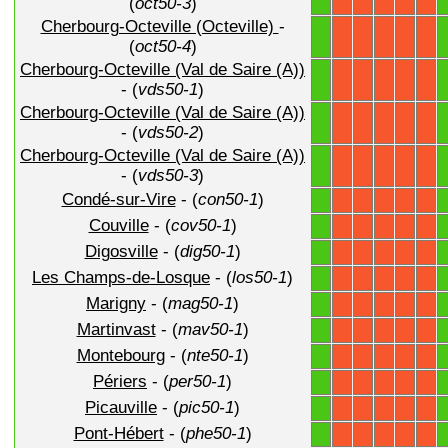
(
oct50-3
)
Cherbourg-Octeville (Octeville)
-
1
X
X
X
X
X
(
oct50-4
)
Cherbourg-Octeville (Val de Saire (A))
1
X
X
X
X
X
- (
vds50-1
)
Cherbourg-Octeville (Val de Saire (A))
1
X
X
X
X
X
- (
vds50-2
)
Cherbourg-Octeville (Val de Saire (A))
1
X
X
X
X
X
- (
vds50-3
)
Condé-sur-Vire
- (
con50-1
)
1
X
X
X
X
X
Couville
- (
cov50-1
)
1
X
X
X
X
X
Digosville
- (
dig50-1
)
1
X
X
X
X
X
Les Champs-de-Losque
- (
los50-1
)
1
X
X
X
X
X
Marigny
- (
mag50-1
)
1
X
X
X
X
X
Martinvast
- (
mav50-1
)
1
X
X
X
X
X
Montebourg
- (
nte50-1
)
1
X
X
X
X
X
Périers
- (
per50-1
)
1
X
X
X
X
X
Picauville
- (
pic50-1
)
1
X
X
X
X
X
Pont-Hébert
- (
phe50-1
)
1
X
X
X
X
X