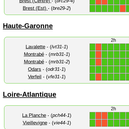
Brest (Centre)
- (
brc29-4
)
1
1
1
1
X
X
Brest (Est)
- (
bre29-2
)
1
1
1
1
1
X
Haute-Garonne
2h
Lavalette
- (
lvt31-1
)
1
1
1
1
1
X
Montrabé
- (
mrb31-1
)
1
1
1
1
1
X
Montrabé
- (
mrb31-2
)
1
1
1
1
1
X
Odars
- (
odr31-1
)
1
1
1
1
1
1
Verfeil
- (
vfe31-1
)
1
1
1
1
1
X
Loire-Atlantique
2h
La Planche
- (
pch44-1
)
1
1
1
1
X
X
Vieillevigne
- (
vie44-1
)
1
1
1
1
X
X