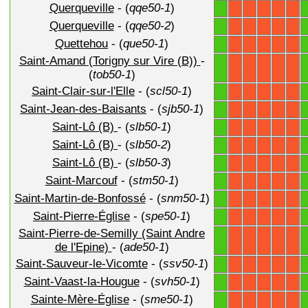
Querqueville
- (
qqe50-1
)
1
X
X
X
X
X
Querqueville
- (
qqe50-2
)
1
X
X
X
X
X
Quettehou
- (
que50-1
)
1
X
X
X
X
X
Saint-Amand (Torigny sur Vire (B))
-
1
X
X
X
X
X
(
tob50-1
)
Saint-Clair-sur-l'Elle
- (
scl50-1
)
1
X
X
X
X
X
Saint-Jean-des-Baisants
- (
sjb50-1
)
1
X
X
X
X
X
Saint-Lô (B)
- (
slb50-1
)
1
X
X
X
X
X
Saint-Lô (B)
- (
slb50-2
)
1
X
X
X
X
X
Saint-Lô (B)
- (
slb50-3
)
1
X
X
X
X
X
Saint-Marcouf
- (
stm50-1
)
1
X
X
X
X
X
Saint-Martin-de-Bonfossé
- (
snm50-1
)
1
X
X
X
X
X
Saint-Pierre-Église
- (
spe50-1
)
1
X
X
X
X
X
Saint-Pierre-de-Semilly (Saint Andre
1
X
X
X
X
X
de l'Epine)
- (
ade50-1
)
Saint-Sauveur-le-Vicomte
- (
ssv50-1
)
1
X
X
X
X
X
Saint-Vaast-la-Hougue
- (
svh50-1
)
1
X
X
X
X
X
Sainte-Mère-Église
- (
sme50-1
)
1
X
X
X
X
X