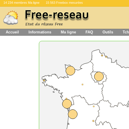
14 234 membres Ma ligne
15 563 Freebox mesurées
Accueil
Informations
Ma ligne
FAQ
Outils
Tch