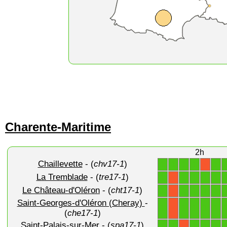
Charente-Maritime
2h
Chaillevette
- (
chv17-1
)
1
1
1
1
1
X
La Tremblade
- (
tre17-1
)
1
1
1
1
1
X
Le Château-d'Oléron
- (
cht17-1
)
1
1
1
1
1
X
Saint-Georges-d'Oléron (Cheray)
-
1
1
1
1
1
X
(
che17-1
)
Saint-Palais-sur-Mer
- (
spa17-1
)
1
1
1
1
1
X