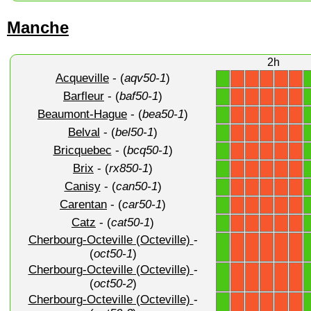
Manche
2h
Acqueville
- (
aqv50-1
)
1
X
X
X
X
X
Barfleur
- (
baf50-1
)
1
X
X
X
X
X
Beaumont-Hague
- (
bea50-1
)
1
X
X
X
X
X
Belval
- (
bel50-1
)
1
X
X
X
X
X
Bricquebec
- (
bcq50-1
)
1
X
X
X
X
X
Brix
- (
rx850-1
)
1
X
X
X
X
X
Canisy
- (
can50-1
)
1
X
X
X
X
X
Carentan
- (
car50-1
)
1
X
X
X
X
X
Catz
- (
cat50-1
)
1
X
X
X
X
X
Cherbourg-Octeville (Octeville)
-
1
X
X
X
X
X
(
oct50-1
)
Cherbourg-Octeville (Octeville)
-
1
X
X
X
X
X
(
oct50-2
)
Cherbourg-Octeville (Octeville)
-
1
X
X
X
X
X