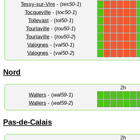
Tessy-sur-Vire
- (
tes50-1
)
1
X
X
X
X
X
Tocqueville
- (
toc50-1
)
1
X
X
X
X
X
Tollevast
- (
tol50-1
)
1
X
X
X
X
X
Tourlaville
- (
tou50-1
)
1
X
X
X
X
X
Tourlaville
- (
tou50-2
)
1
X
X
X
X
X
Valognes
- (
val50-1
)
1
X
X
X
X
X
Valognes
- (
val50-2
)
1
X
X
X
X
X
Nord
2h
Wallers
- (
wal59-1
)
1
1
1
1
1
1
Wallers
- (
wal59-2
)
1
1
1
1
1
1
Pas-de-Calais
2h