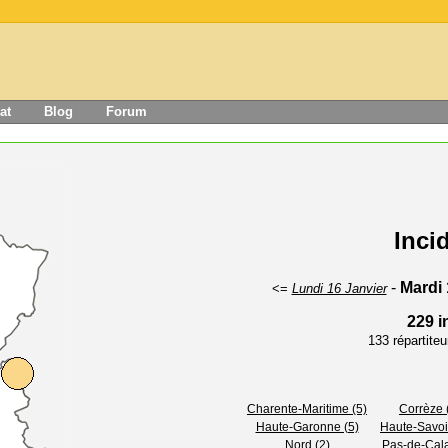
at
Blog
Forum
Inci
-
Mardi 
<=
Lundi 16 Janvier
229 i
133 répartite
Charente-Maritime (5)
Corrèze 
Haute-Garonne (5)
Haute-Savoi
Nord (2)
Pas-de-Cala