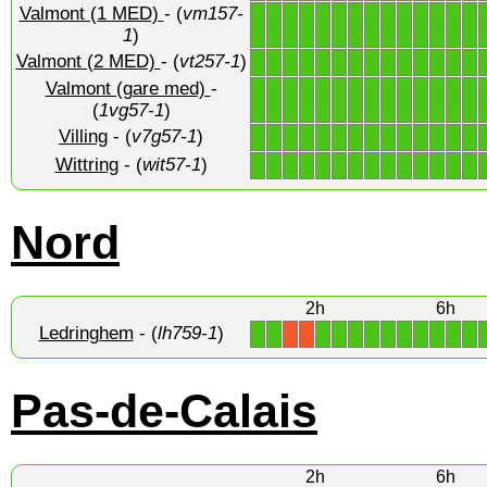
Valmont (1 MED)
- (
vm157-
1
1
1
1
1
1
1
1
1
1
1
1
1
1
1
)
Valmont (2 MED)
- (
vt257-1
)
1
1
1
1
1
1
1
1
1
1
1
1
1
1
Valmont (gare med)
-
1
1
1
1
1
1
1
1
1
1
1
1
1
1
(
1vg57-1
)
Villing
- (
v7g57-1
)
1
1
1
1
1
1
1
1
1
1
1
1
1
1
Wittring
- (
wit57-1
)
1
1
1
1
1
1
1
1
1
1
1
1
1
1
Nord
2h
6h
Ledringhem
- (
lh759-1
)
1
1
1
1
1
1
1
1
1
1
1
1
X
X
Pas-de-Calais
2h
6h