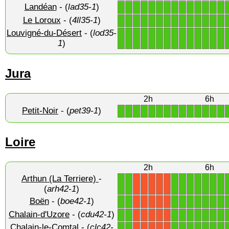
Landéan
- (
lad35-1
)
1
1
1
1
1
1
1
1
1
1
1
1
1
1
Le Loroux
- (
4ll35-1
)
1
1
1
1
1
1
1
1
1
1
1
1
1
1
Louvigné-du-Désert
- (
lod35-
1
1
1
1
1
1
1
1
1
1
1
1
1
1
1
)
Jura
2h
6h
Petit-Noir
- (
pet39-1
)
1
1
1
1
1
1
1
1
1
1
1
1
1
1
Loire
2h
6h
Arthun (La Terriere)
-
1
1
1
1
1
1
1
1
1
X
X
X
X
X
(
arh42-1
)
Boën
- (
boe42-1
)
1
1
1
1
1
1
1
1
1
X
X
X
X
X
Chalain-d'Uzore
- (
cdu42-1
)
1
1
1
1
1
1
1
1
1
X
X
X
X
X
Chalain-le-Comtal
- (
clc42-