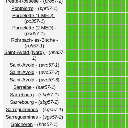
Petite-Rosselle
- (
pr857-2
)
1
1
1
1
1
1
1
1
1
1
1
1
1
1
Pontpierre
- (
ppr57-1
)
1
1
1
1
1
1
1
1
1
1
1
1
1
1
Porcelette (1 MED)
-
1
1
1
1
1
1
1
1
1
1
1
1
1
1
(
pc357-1
)
Porcelette (2 MED)
-
1
1
1
1
1
1
1
1
1
1
1
1
1
1
(
pc657-1
)
Rohrbach-lès-Bitche
-
1
1
1
1
1
1
1
1
1
1
1
1
1
1
(
roh57-1
)
Saint-Avold (Nord)
- (
nna57-
1
1
1
1
1
1
1
1
1
1
1
1
1
1
1
)
Saint-Avold
- (
avo57-1
)
1
1
1
1
1
1
1
1
1
1
1
1
1
1
Saint-Avold
- (
avo57-2
)
1
1
1
1
1
1
1
1
1
1
1
1
1
1
Saint-Avold
- (
avo57-3
)
1
1
1
1
1
1
1
1
1
1
1
1
1
1
Sarralbe
- (
sar57-1
)
1
1
1
1
1
1
1
1
1
1
1
1
1
1
Sarrebourg
- (
sbg57-1
)
1
1
1
1
1
1
1
1
1
1
1
1
1
1
Sarrebourg
- (
sbg57-2
)
1
1
1
1
1
1
1
1
1
1
1
1
1
1
Sarreguemines
- (
sgs57-1
)
1
1
1
1
1
1
1
1
1
1
1
1
1
1
Sarreguemines
- (
sgs57-2
)
1
1
1
1
1
1
1
1
1
1
1
1
1
1
Spicheren
- (
hhs57-1
)
1
1
1
1
1
1
1
1
1
1
1
1
1
1