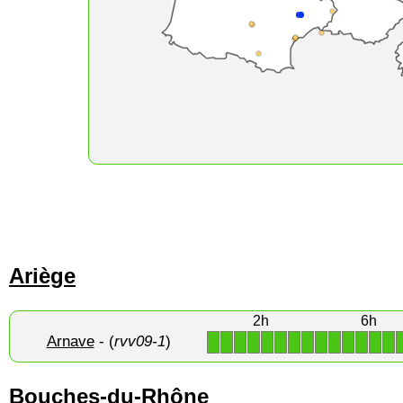
Ariège
2h
6h
Arnave
- (
rvv09-1
)
1
1
1
1
1
1
1
1
1
1
1
1
1
1
Bouches-du-Rhône