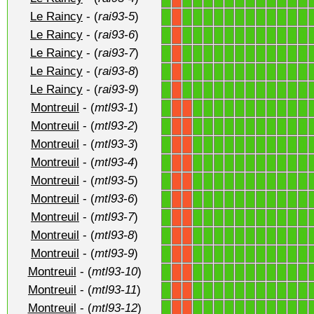
Le Raincy
- (
rai93-5
)
1
1
1
1
1
1
1
1
1
1
1
1
1
X
Le Raincy
- (
rai93-6
)
1
1
1
1
1
1
1
1
1
1
1
1
1
X
Le Raincy
- (
rai93-7
)
1
1
1
1
1
1
1
1
1
1
1
1
1
X
Le Raincy
- (
rai93-8
)
1
1
1
1
1
1
1
1
1
1
1
1
1
X
Le Raincy
- (
rai93-9
)
1
1
1
1
1
1
1
1
1
1
1
1
1
X
Montreuil
- (
mtl93-1
)
1
1
1
1
1
1
1
1
1
1
1
1
X
X
Montreuil
- (
mtl93-2
)
1
1
1
1
1
1
1
1
1
1
1
1
X
X
Montreuil
- (
mtl93-3
)
1
1
1
1
1
1
1
1
1
1
1
1
X
X
Montreuil
- (
mtl93-4
)
1
1
1
1
1
1
1
1
1
1
1
1
X
X
Montreuil
- (
mtl93-5
)
1
1
1
1
1
1
1
1
1
1
1
1
X
X
Montreuil
- (
mtl93-6
)
1
1
1
1
1
1
1
1
1
1
1
1
X
X
Montreuil
- (
mtl93-7
)
1
1
1
1
1
1
1
1
1
1
1
1
X
X
Montreuil
- (
mtl93-8
)
1
1
1
1
1
1
1
1
1
1
1
1
X
X
Montreuil
- (
mtl93-9
)
1
1
1
1
1
1
1
1
1
1
1
1
X
X
Montreuil
- (
mtl93-10
)
1
1
1
1
1
1
1
1
1
1
1
1
X
X
Montreuil
- (
mtl93-11
)
1
1
1
1
1
1
1
1
1
1
1
1
X
X
Montreuil
- (
mtl93-12
)
1
1
1
1
1
1
1
1
1
1
1
1
X
X