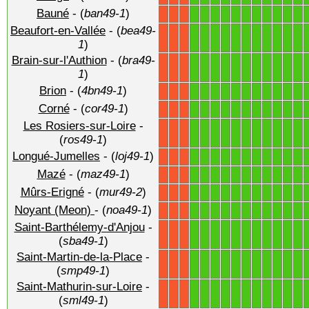
Bauné
- (
ban49-1
)
1
1
1
1
1
1
1
1
1
1
1
X
X
X
Beaufort-en-Vallée
- (
bea49-
1
1
1
1
1
1
1
1
1
1
1
X
X
X
1
)
Brain-sur-l'Authion
- (
bra49-
1
1
1
1
1
1
1
1
1
1
1
X
X
X
1
)
Brion
- (
4bn49-1
)
1
1
1
1
1
1
1
1
1
1
1
X
X
X
Corné
- (
cor49-1
)
1
1
1
1
1
1
1
1
1
1
1
X
X
X
Les Rosiers-sur-Loire
-
1
1
1
1
1
1
1
1
1
1
1
X
X
X
(
ros49-1
)
Longué-Jumelles
- (
loj49-1
)
1
1
1
1
1
1
1
1
1
1
1
X
X
X
Mazé
- (
maz49-1
)
1
1
1
1
1
1
1
1
1
1
1
X
X
X
Mûrs-Erigné
- (
mur49-2
)
1
1
1
1
1
1
1
1
1
1
1
X
X
X
Noyant (Meon)
- (
noa49-1
)
1
1
1
1
1
1
1
1
1
1
1
X
X
X
Saint-Barthélemy-d'Anjou
-
1
1
1
1
1
1
1
1
1
1
1
X
X
X
(
sba49-1
)
Saint-Martin-de-la-Place
-
1
1
1
1
1
1
1
1
1
1
1
X
X
X
(
smp49-1
)
Saint-Mathurin-sur-Loire
-
1
1
1
1
1
1
1
1
1
1
1
X
X
X
(
sml49-1
)