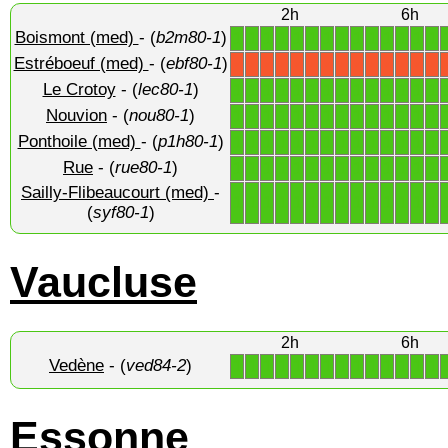
2h
6h
Boismont (med)
- (
b2m80-1
)
1
1
1
1
1
1
1
1
1
1
1
1
1
1
Estréboeuf (med)
- (
ebf80-1
)
X
X
X
X
X
X
X
X
X
X
X
X
X
X
Le Crotoy
- (
lec80-1
)
1
1
1
1
1
1
1
1
1
1
1
1
1
1
Nouvion
- (
nou80-1
)
1
1
1
1
1
1
1
1
1
1
1
1
1
1
Ponthoile (med)
- (
p1h80-1
)
1
1
1
1
1
1
1
1
1
1
1
1
1
1
Rue
- (
rue80-1
)
1
1
1
1
1
1
1
1
1
1
1
1
1
1
Sailly-Flibeaucourt (med)
-
1
1
1
1
1
1
1
1
1
1
1
1
1
1
(
syf80-1
)
Vaucluse
2h
6h
Vedène
- (
ved84-2
)
1
1
1
1
1
1
1
1
1
1
1
1
1
1
Essonne