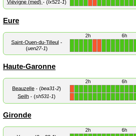
Viévigne (med)
- (
lx521-1
)
1
1
1
1
1
1
1
1
1
1
1
1
X
X
Eure
2h
6h
Saint-Ouen-du-Tilleul
-
1
1
1
1
1
1
1
1
1
1
1
1
X
X
(
uen27-1
)
Haute-Garonne
2h
6h
Beauzelle
- (
bea31-2
)
1
1
1
1
1
1
1
1
1
1
1
1
1
X
Seilh
- (
sh531-1
)
1
1
1
1
1
1
1
1
1
1
1
1
1
X
Gironde
2h
6h