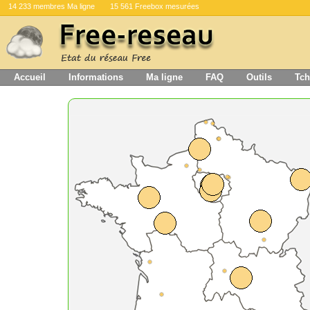
14 233 membres Ma ligne
15 561 Freebox mesurées
Accueil
Informations
Ma ligne
FAQ
Outils
Tch