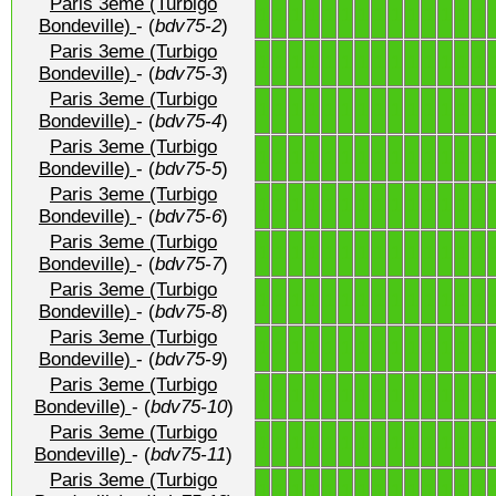
Paris 3eme (Turbigo
1
1
1
1
1
1
1
1
1
1
1
1
1
1
Bondeville)
- (
bdv75-2
)
Paris 3eme (Turbigo
1
1
1
1
1
1
1
1
1
1
1
1
1
1
Bondeville)
- (
bdv75-3
)
Paris 3eme (Turbigo
1
1
1
1
1
1
1
1
1
1
1
1
1
1
Bondeville)
- (
bdv75-4
)
Paris 3eme (Turbigo
1
1
1
1
1
1
1
1
1
1
1
1
1
1
Bondeville)
- (
bdv75-5
)
Paris 3eme (Turbigo
1
1
1
1
1
1
1
1
1
1
1
1
1
1
Bondeville)
- (
bdv75-6
)
Paris 3eme (Turbigo
1
1
1
1
1
1
1
1
1
1
1
1
1
1
Bondeville)
- (
bdv75-7
)
Paris 3eme (Turbigo
1
1
1
1
1
1
1
1
1
1
1
1
1
1
Bondeville)
- (
bdv75-8
)
Paris 3eme (Turbigo
1
1
1
1
1
1
1
1
1
1
1
1
1
1
Bondeville)
- (
bdv75-9
)
Paris 3eme (Turbigo
1
1
1
1
1
1
1
1
1
1
1
1
1
1
Bondeville)
- (
bdv75-10
)
Paris 3eme (Turbigo
1
1
1
1
1
1
1
1
1
1
1
1
1
1
Bondeville)
- (
bdv75-11
)
Paris 3eme (Turbigo
1
1
1
1
1
1
1
1
1
1
1
1
1
1