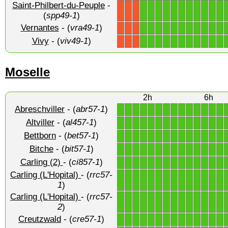
Saint-Philbert-du-Peuple
-
1
1
1
1
1
1
1
1
1
1
1
X
X
X
(
spp49-1
)
Vernantes
- (
vra49-1
)
1
1
1
1
1
1
1
1
1
1
1
X
X
X
Vivy
- (
viv49-1
)
1
1
1
1
1
1
1
1
1
1
1
X
X
X
Moselle
2h
6h
Abreschviller
- (
abr57-1
)
1
1
1
1
1
1
1
1
1
1
1
1
1
1
Altviller
- (
al457-1
)
1
1
1
1
1
1
1
1
1
1
1
1
1
1
Bettborn
- (
bet57-1
)
1
1
1
1
1
1
1
1
1
1
1
1
1
1
Bitche
- (
bit57-1
)
1
1
1
1
1
1
1
1
1
1
1
1
1
1
Carling (2)
- (
ci857-1
)
1
1
1
1
1
1
1
1
1
1
1
1
1
1
Carling (L'Hopital)
- (
rrc57-
1
1
1
1
1
1
1
1
1
1
1
1
1
1
1
)
Carling (L'Hopital)
- (
rrc57-
1
1
1
1
1
1
1
1
1
1
1
1
1
1
2
)
Creutzwald
- (
cre57-1
)
1
1
1
1
1
1
1
1
1
1
1
1
1
1