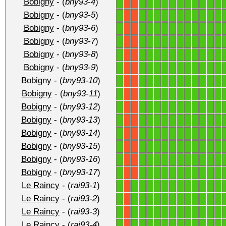
Bobigny
- (
bny93-4
)
1
1
1
1
1
1
1
1
1
1
1
1
X
X
Bobigny
- (
bny93-5
)
1
1
1
1
1
1
1
1
1
1
1
1
X
X
Bobigny
- (
bny93-6
)
1
1
1
1
1
1
1
1
1
1
1
1
X
X
Bobigny
- (
bny93-7
)
1
1
1
1
1
1
1
1
1
1
1
1
X
X
Bobigny
- (
bny93-8
)
1
1
1
1
1
1
1
1
1
1
1
1
X
X
Bobigny
- (
bny93-9
)
1
1
1
1
1
1
1
1
1
1
1
1
X
X
Bobigny
- (
bny93-10
)
1
1
1
1
1
1
1
1
1
1
1
1
X
X
Bobigny
- (
bny93-11
)
1
1
1
1
1
1
1
1
1
1
1
1
X
X
Bobigny
- (
bny93-12
)
1
1
1
1
1
1
1
1
1
1
1
1
X
X
Bobigny
- (
bny93-13
)
1
1
1
1
1
1
1
1
1
1
1
1
X
X
Bobigny
- (
bny93-14
)
1
1
1
1
1
1
1
1
1
1
1
1
X
X
Bobigny
- (
bny93-15
)
1
1
1
1
1
1
1
1
1
1
1
1
X
X
Bobigny
- (
bny93-16
)
1
1
1
1
1
1
1
1
1
1
1
1
X
X
Bobigny
- (
bny93-17
)
1
1
1
1
1
1
1
1
1
1
1
1
X
X
Le Raincy
- (
rai93-1
)
1
1
1
1
1
1
1
1
1
1
1
1
1
X
Le Raincy
- (
rai93-2
)
1
1
1
1
1
1
1
1
1
1
1
1
1
X
Le Raincy
- (
rai93-3
)
1
1
1
1
1
1
1
1
1
1
1
1
1
X
Le Raincy
- (
rai93-4
)
1
1
1
1
1
1
1
1
1
1
1
1
1
X