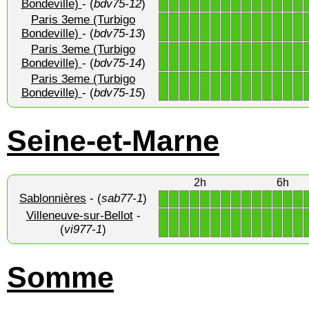
Bondeville)
- (
bdv75-12
)
Paris 3eme (Turbigo
1
1
1
1
1
1
1
1
1
1
1
1
1
1
Bondeville)
- (
bdv75-13
)
Paris 3eme (Turbigo
1
1
1
1
1
1
1
1
1
1
1
1
1
1
Bondeville)
- (
bdv75-14
)
Paris 3eme (Turbigo
1
1
1
1
1
1
1
1
1
1
1
1
1
1
Bondeville)
- (
bdv75-15
)
Seine-et-Marne
2h
6h
Sablonnières
- (
sab77-1
)
1
1
1
1
1
1
1
1
1
1
1
1
1
1
Villeneuve-sur-Bellot
-
1
1
1
1
1
1
1
1
1
1
1
1
1
1
(
vi977-1
)
Somme