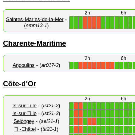
2h
6h
Saintes-Maries-de-la-Mer
-
1
1
1
1
1
1
1
1
1
1
X
X
X
X
(
smm13-1
)
Charente-Maritime
2h
6h
Angoulins
- (
ar017-2
)
1
1
1
1
1
1
X
X
X
X
X
X
X
X
Côte-d'Or
2h
6h
Is-sur-Tille
- (
ist21-2
)
1
1
1
1
1
1
1
1
1
1
1
1
X
X
Is-sur-Tille
- (
ist21-3
)
1
1
1
1
1
1
1
1
1
1
1
1
X
X
Selongey
- (
sel21-1
)
1
1
1
1
1
1
1
1
1
1
X
X
X
X
Til-Châtel
- (
tlt21-1
)
1
1
1
1
1
1
1
1
1
1
1
1
X
X