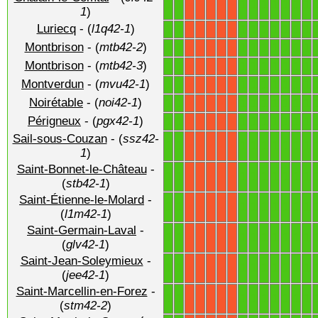
1
1
1
1
1
1
1
1
1
X
X
X
X
X
1
)
Luriecq
- (
l1q42-1
)
1
1
1
1
1
1
1
1
1
X
X
X
X
X
Montbrison
- (
mtb42-2
)
1
1
1
1
1
1
1
1
1
X
X
X
X
X
Montbrison
- (
mtb42-3
)
1
1
1
1
1
1
1
1
1
X
X
X
X
X
Montverdun
- (
mvu42-1
)
1
1
1
1
1
1
1
1
1
X
X
X
X
X
Noirétable
- (
noi42-1
)
1
1
1
1
1
1
1
1
1
X
X
X
X
X
Périgneux
- (
pgx42-1
)
1
1
1
1
1
1
1
1
1
X
X
X
X
X
Sail-sous-Couzan
- (
ssz42-
1
1
1
1
1
1
1
1
1
X
X
X
X
X
1
)
Saint-Bonnet-le-Château
-
1
1
1
1
1
1
1
1
1
X
X
X
X
X
(
stb42-1
)
Saint-Étienne-le-Molard
-
1
1
1
1
1
1
1
1
1
X
X
X
X
X
(
l1m42-1
)
Saint-Germain-Laval
-
1
1
1
1
1
1
1
1
1
X
X
X
X
X
(
glv42-1
)
Saint-Jean-Soleymieux
-
1
1
1
1
1
1
1
1
1
X
X
X
X
X
(
jee42-1
)
Saint-Marcellin-en-Forez
-
1
1
1
1
1
1
1
1
1
X
X
X
X
X
(
stm42-2
)