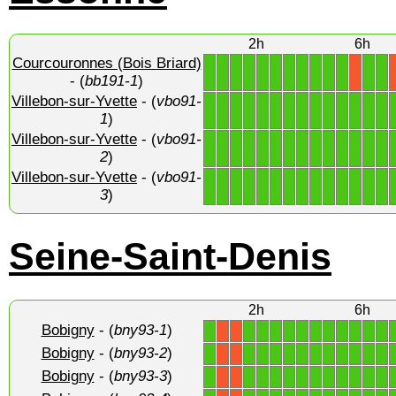
2h
6h
Courcouronnes (Bois Briard)
1
1
1
1
1
1
1
1
1
1
1
1
1
X
- (
bb191-1
)
Villebon-sur-Yvette
- (
vbo91-
1
1
1
1
1
1
1
1
1
1
1
1
1
1
1
)
Villebon-sur-Yvette
- (
vbo91-
1
1
1
1
1
1
1
1
1
1
1
1
1
1
2
)
Villebon-sur-Yvette
- (
vbo91-
1
1
1
1
1
1
1
1
1
1
1
1
1
1
3
)
Seine-Saint-Denis
2h
6h
Bobigny
- (
bny93-1
)
1
1
1
1
1
1
1
1
1
1
1
1
X
X
Bobigny
- (
bny93-2
)
1
1
1
1
1
1
1
1
1
1
1
1
X
X
Bobigny
- (
bny93-3
)
1
1
1
1
1
1
1
1
1
1
1
1
X
X