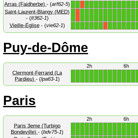
Arras (Faidherbe)
- (
arf62-5
)
1
1
1
1
1
1
1
1
1
1
1
1
1
X
Saint-Laurent-Blangy (MED)
1
1
1
1
1
1
1
1
1
1
1
1
1
X
- (
lt362-1
)
Vieille-Église
- (
vie62-1
)
1
1
1
1
1
1
1
1
1
1
1
1
1
X
Puy-de-Dôme
2h
6h
Clermont-Ferrand (La
1
1
1
1
1
1
1
1
1
1
1
1
1
1
Pardieu)
- (
lpa63-1
)
Paris
2h
6h
Paris 3eme (Turbigo
1
1
1
1
1
1
1
1
1
1
1
1
1
1
Bondeville)
- (
bdv75-1
)