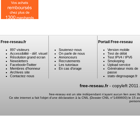
Free-reseau.fr
Portail Free-reseau
897 visiteurs
Soutenez-nous
Version mobile
Accessibilité - déf. visuel
On parle de nous
Test de débit
Résolution grand ecran
Annonceurs
Test IPV4 / IPV6
Newsletters
Recrutements
Smokeping
Facebook
•
Twitter
Les tutoriaux
Upload service
Membres d'honneur
En cas d'orage
Générateur mots de
Archives site
passe
Contactez-nous
stats-degroupage.fr
free-reseau.fr
- copyleft 2011
free-reseau est un site indépendant n'ayant aucun lien avec I
Ce site internet a fait l'objet d'une déclaration à la CNIL (Dossier CNIL n°1499600) le 15 a
person