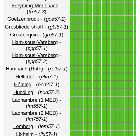
Freyming-Merlebach
-
1
1
1
1
1
1
1
1
1
1
1
1
1
1
(
fre57-3
)
Goetzenbruck
- (
goe57-1
)
1
1
1
1
1
1
1
1
1
1
1
1
1
1
Grosbliederstroff
- (
gbl57-1
)
1
1
1
1
1
1
1
1
1
1
1
1
1
1
Grostenquin
- (
gro57-1
)
1
1
1
1
1
1
1
1
1
1
1
1
1
1
Ham-sous-Varsberg
-
1
1
1
1
1
1
1
1
1
1
1
1
1
1
(
ppp57-1
)
Ham-sous-Varsberg
-
1
1
1
1
1
1
1
1
1
1
1
1
1
1
(
ppp57-2
)
Hambach (Roth)
- (
rot57-1
)
1
1
1
1
1
1
1
1
1
1
1
1
1
1
Hellimer
- (
eli57-1
)
1
1
1
1
1
1
1
1
1
1
1
1
1
1
Héming
- (
hem57-1
)
1
1
1
1
1
1
1
1
1
1
1
1
1
1
Hundling
- (
hun57-2
)
1
1
1
1
1
1
1
1
1
1
1
1
1
1
Lachambre (1 MED)
-
1
1
1
1
1
1
1
1
1
1
1
1
1
1
(
lm557-1
)
Lachambre (2 MED)
-
1
1
1
1
1
1
1
1
1
1
1
1
1
1
(
lm757-1
)
Lemberg
- (
lem57-1
)
1
1
1
1
1
1
1
1
1
1
1
1
1
1
Lixheim
- (
lix57-1
)
1
1
1
1
1
1
1
1
1
1
1
1
1
1