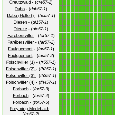
Creutzwald
- (
cre57-2
)
1
1
1
1
1
1
1
1
1
1
1
1
1
1
Dabo
- (
dab57-1
)
1
1
1
1
1
1
1
1
1
1
1
1
1
1
Dabo (Hellert)
- (
hel57-1
)
1
1
1
1
1
1
1
1
1
1
1
1
1
1
Diesen
- (
di157-1
)
1
1
1
1
1
1
1
1
1
1
1
1
1
1
Dieuze
- (
die57-1
)
1
1
1
1
1
1
1
1
1
1
1
1
1
1
Farébersviller
- (
far57-1
)
1
1
1
1
1
1
1
1
1
1
1
1
1
1
Farébersviller
- (
far57-2
)
1
1
1
1
1
1
1
1
1
1
1
1
1
1
Faulquemont
- (
fau57-1
)
1
1
1
1
1
1
1
1
1
1
1
1
1
1
Faulquemont
- (
fau57-2
)
1
1
1
1
1
1
1
1
1
1
1
1
1
1
Folschviller (1)
- (
fr557-1
)
1
1
1
1
1
1
1
1
1
1
1
1
1
1
Folschviller (2)
- (
fh257-1
)
1
1
1
1
1
1
1
1
1
1
1
1
1
1
Folschviller (3)
- (
fh357-1
)
1
1
1
1
1
1
1
1
1
1
1
1
1
1
Folschviller (4)
- (
fh457-1
)
1
1
1
1
1
1
1
1
1
1
1
1
1
1
Forbach
- (
for57-3
)
1
1
1
1
1
1
1
1
1
1
1
1
1
1
Forbach
- (
for57-4
)
1
1
1
1
1
1
1
1
1
1
1
1
1
1
Forbach
- (
for57-5
)
1
1
1
1
1
1
1
1
1
1
1
1
1
1
Freyming-Merlebach
-
1
1
1
1
1
1
1
1
1
1
1
1
1
1
(
fre57-2
)