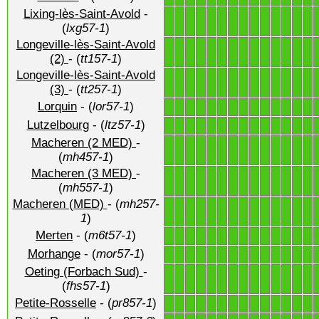
Lixing-lès-Saint-Avold
-
1
1
1
1
1
1
1
1
1
1
1
1
1
1
(
lxg57-1
)
Longeville-lès-Saint-Avold
1
1
1
1
1
1
1
1
1
1
1
1
1
1
(2)
- (
tt157-1
)
Longeville-lès-Saint-Avold
1
1
1
1
1
1
1
1
1
1
1
1
1
1
(3)
- (
tt257-1
)
Lorquin
- (
lor57-1
)
1
1
1
1
1
1
1
1
1
1
1
1
1
1
Lutzelbourg
- (
ltz57-1
)
1
1
1
1
1
1
1
1
1
1
1
1
1
1
Macheren (2 MED)
-
1
1
1
1
1
1
1
1
1
1
1
1
1
1
(
mh457-1
)
Macheren (3 MED)
-
1
1
1
1
1
1
1
1
1
1
1
1
1
1
(
mh557-1
)
Macheren (MED)
- (
mh257-
1
1
1
1
1
1
1
1
1
1
1
1
1
1
1
)
Merten
- (
m6t57-1
)
1
1
1
1
1
1
1
1
1
1
1
1
1
1
Morhange
- (
mor57-1
)
1
1
1
1
1
1
1
1
1
1
1
1
1
1
Oeting (Forbach Sud)
-
1
1
1
1
1
1
1
1
1
1
1
1
1
1
(
fhs57-1
)
Petite-Rosselle
- (
pr857-1
)
1
1
1
1
1
1
1
1
1
1
1
1
1
1