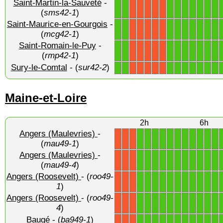
Saint-Martin-la-Sauveté
-
1
1
1
1
1
1
1
1
1
X
X
X
X
X
(
sms42-1
)
Saint-Maurice-en-Gourgois
-
1
1
1
1
1
1
1
1
1
X
X
X
X
X
(
mcg42-1
)
Saint-Romain-le-Puy
-
1
1
1
1
1
1
1
1
1
X
X
X
X
X
(
rmp42-1
)
Sury-le-Comtal
- (
sur42-2
)
1
1
1
1
1
1
1
1
1
X
X
X
X
X
Maine-et-Loire
2h
6h
Angers (Maulevries)
-
1
1
1
1
1
1
1
1
1
1
1
X
X
X
(
mau49-1
)
Angers (Maulevries)
-
1
1
1
1
1
1
1
1
1
1
1
X
X
X
(
mau49-4
)
Angers (Roosevelt)
- (
roo49-
1
1
1
1
1
1
1
1
1
1
1
X
X
X
1
)
Angers (Roosevelt)
- (
roo49-
1
1
1
1
1
1
1
1
1
1
1
X
X
X
4
)
Baugé
- (
ba949-1
)
1
1
1
1
1
1
1
1
1
1
1
X
X
X