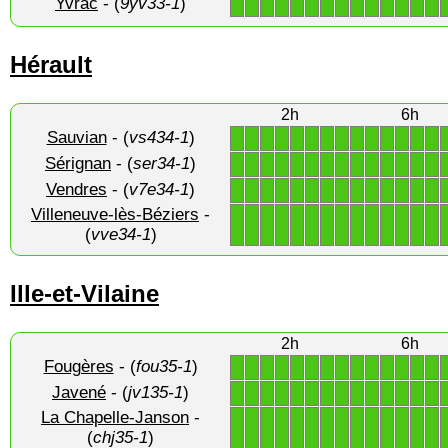
Yvrac
- (
9yv33-1
)
1
1
1
1
1
1
1
1
1
1
1
1
1
1
Hérault
2h
6h
Sauvian
- (
vs434-1
)
1
1
1
1
1
1
1
1
1
1
1
1
1
1
Sérignan
- (
ser34-1
)
1
1
1
1
1
1
1
1
1
1
1
1
1
1
Vendres
- (
v7e34-1
)
1
1
1
1
1
1
1
1
1
1
1
1
1
1
Villeneuve-lès-Béziers
-
1
1
1
1
1
1
1
1
1
1
1
1
1
1
(
vve34-1
)
Ille-et-Vilaine
2h
6h
Fougères
- (
fou35-1
)
1
1
1
1
1
1
1
1
1
1
1
1
1
1
Javené
- (
jv135-1
)
1
1
1
1
1
1
1
1
1
1
1
1
1
1
La Chapelle-Janson
-
1
1
1
1
1
1
1
1
1
1
1
1
1
1
(
chj35-1
)