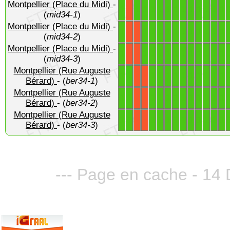
Montpellier (Place du Midi)
-
1
1
1
1
1
1
1
1
1
1
1
1
1
X
(
mid34-1
)
Montpellier (Place du Midi)
-
1
1
1
1
1
1
1
1
1
1
1
1
X
X
(
mid34-2
)
Montpellier (Place du Midi)
-
1
1
1
1
1
1
1
1
1
1
1
1
X
X
(
mid34-3
)
Montpellier (Rue Auguste
1
1
1
1
1
1
1
1
1
1
1
1
X
X
Bérard)
- (
ber34-1
)
Montpellier (Rue Auguste
1
1
1
1
1
1
1
1
1
1
1
1
X
X
Bérard)
- (
ber34-2
)
Montpellier (Rue Auguste
1
1
1
1
1
1
1
1
1
1
1
1
X
X
Bérard)
- (
ber34-3
)
--- Page en cache - 14