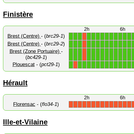
Finistère
2h
6h
Brest (Centre)
- (
brc29-1
)
1
1
1
1
1
1
1
1
1
1
1
1
1
X
Brest (Centre)
- (
brc29-2
)
1
1
1
1
1
1
1
1
1
1
1
1
1
X
Brest (Zone Portuaire)
-
1
1
1
1
1
1
1
1
1
1
1
1
1
X
(
bc429-1
)
Plouescat
- (
pct29-1
)
1
1
1
1
1
1
1
1
1
1
1
1
1
X
Hérault
2h
6h
Florensac
- (
flo34-1
)
X
X
X
X
X
X
X
X
X
X
X
X
X
X
Ille-et-Vilaine