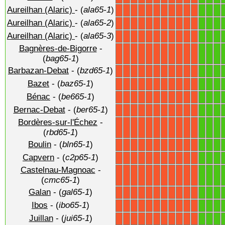
Aureilhan (Alaric)
- (
ala65-1
)
1
1
1
X
X
X
X
X
X
X
X
X
X
X
Aureilhan (Alaric)
- (
ala65-2
)
1
1
1
X
X
X
X
X
X
X
X
X
X
X
Aureilhan (Alaric)
- (
ala65-3
)
1
1
1
X
X
X
X
X
X
X
X
X
X
X
Bagnères-de-Bigorre
-
1
1
1
X
X
X
X
X
X
X
X
X
X
X
(
bag65-1
)
Barbazan-Debat
- (
bzd65-1
)
1
1
1
X
X
X
X
X
X
X
X
X
X
X
Bazet
- (
baz65-1
)
1
1
1
X
X
X
X
X
X
X
X
X
X
X
Bénac
- (
be665-1
)
1
1
1
X
X
X
X
X
X
X
X
X
X
X
Bernac-Debat
- (
ber65-1
)
1
1
1
X
X
X
X
X
X
X
X
X
X
X
Bordères-sur-l'Échez
-
1
1
1
X
X
X
X
X
X
X
X
X
X
X
(
rbd65-1
)
Boulin
- (
bln65-1
)
1
1
1
X
X
X
X
X
X
X
X
X
X
X
Capvern
- (
c2p65-1
)
1
1
1
X
X
X
X
X
X
X
X
X
X
X
Castelnau-Magnoac
-
1
1
1
X
X
X
X
X
X
X
X
X
X
X
(
cmc65-1
)
Galan
- (
gal65-1
)
1
1
1
X
X
X
X
X
X
X
X
X
X
X
Ibos
- (
ibo65-1
)
1
1
1
X
X
X
X
X
X
X
X
X
X
X
Juillan
- (
jui65-1
)
1
1
1
X
X
X
X
X
X
X
X
X
X
X