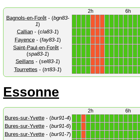
2h
6h
Bagnols-en-Forêt
- (
bgn83-
1
1
1
1
1
1
1
1
1
1
1
X
X
X
1
)
Callian
- (
cla83-1
)
1
1
1
1
1
1
1
1
1
1
1
X
X
X
Fayence
- (
fay83-1
)
1
1
1
1
1
1
1
1
1
1
1
X
X
X
Saint-Paul-en-Forêt
-
1
1
1
1
1
1
1
1
1
1
1
X
X
X
(
spa83-1
)
Seillans
- (
sel83-1
)
1
1
1
1
1
1
1
1
1
1
1
X
X
X
Tourrettes
- (
trt83-1
)
1
1
1
1
1
1
1
1
1
1
1
X
X
X
Essonne
2h
6h
Bures-sur-Yvette
- (
bur91-4
)
1
1
1
1
1
1
1
1
1
1
1
1
1
X
Bures-sur-Yvette
- (
bur91-6
)
1
1
1
1
1
1
1
1
1
1
1
1
1
X
Bures-sur-Yvette
- (
bur91-7
)
1
1
1
1
1
1
1
1
1
1
1
1
1
X