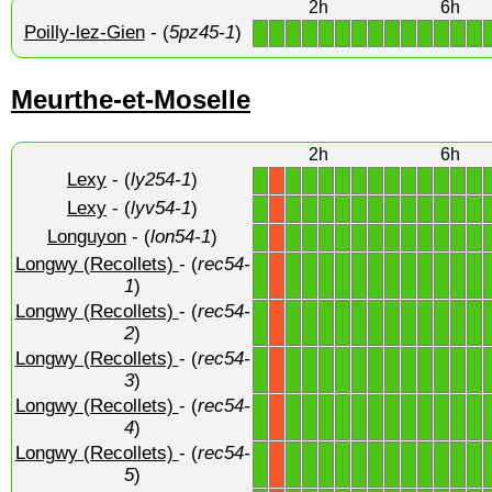
2h
6h
Poilly-lez-Gien
- (
5pz45-1
)
1
1
1
1
1
1
1
1
1
1
1
1
1
1
Meurthe-et-Moselle
2h
6h
Lexy
- (
ly254-1
)
1
1
1
1
1
1
1
1
1
1
1
1
1
X
Lexy
- (
lyv54-1
)
1
1
1
1
1
1
1
1
1
1
1
1
1
X
Longuyon
- (
lon54-1
)
1
1
1
1
1
1
1
1
1
1
1
1
1
X
Longwy (Recollets)
- (
rec54-
1
1
1
1
1
1
1
1
1
1
1
1
1
X
1
)
Longwy (Recollets)
- (
rec54-
1
1
1
1
1
1
1
1
1
1
1
1
1
X
2
)
Longwy (Recollets)
- (
rec54-
1
1
1
1
1
1
1
1
1
1
1
1
1
X
3
)
Longwy (Recollets)
- (
rec54-
1
1
1
1
1
1
1
1
1
1
1
1
1
X
4
)
Longwy (Recollets)
- (
rec54-
1
1
1
1
1
1
1
1
1
1
1
1
1
X
5
)