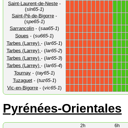
Saint-Laurent-de-Neste
-
1
1
1
X
X
X
X
X
X
X
X
X
X
X
(
sln65-1
)
Saint-Pé-de-Bigorre
-
1
1
1
X
X
X
X
X
X
X
X
X
X
X
(
spe65-1
)
Sarrancolin
- (
saa65-1
)
1
1
1
X
X
X
X
X
X
X
X
X
X
X
Soues
- (
su665-1
)
1
1
1
X
X
X
X
X
X
X
X
X
X
X
Tarbes (Larrey)
- (
lar65-1
)
1
1
1
X
X
X
X
X
X
X
X
X
X
X
Tarbes (Larrey)
- (
lar65-2
)
1
1
1
X
X
X
X
X
X
X
X
X
X
X
Tarbes (Larrey)
- (
lar65-3
)
1
1
1
X
X
X
X
X
X
X
X
X
X
X
Tarbes (Larrey)
- (
lar65-4
)
1
1
1
X
X
X
X
X
X
X
X
X
X
X
Tournay
- (
tay65-1
)
1
1
1
X
X
X
X
X
X
X
X
X
X
X
Tuzaguet
- (
tuz65-1
)
1
1
1
X
X
X
X
X
X
X
X
X
X
X
Vic-en-Bigorre
- (
vic65-1
)
1
1
1
X
X
X
X
X
X
X
X
X
X
X
Pyrénées-Orientales
2h
6h