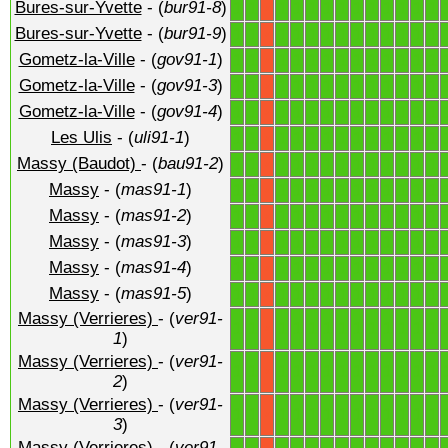
Bures-sur-Yvette
- (
bur91-8
)
1
1
1
1
1
1
1
1
1
1
1
1
1
X
Bures-sur-Yvette
- (
bur91-9
)
1
1
1
1
1
1
1
1
1
1
1
1
1
X
Gometz-la-Ville
- (
gov91-1
)
1
1
1
1
1
1
1
1
1
1
1
1
1
X
Gometz-la-Ville
- (
gov91-3
)
1
1
1
1
1
1
1
1
1
1
1
1
1
X
Gometz-la-Ville
- (
gov91-4
)
1
1
1
1
1
1
1
1
1
1
1
1
1
X
Les Ulis
- (
uli91-1
)
1
1
1
1
1
1
1
1
1
1
1
1
1
X
Massy (Baudot)
- (
bau91-2
)
1
1
1
1
1
1
1
1
1
1
1
1
1
X
Massy
- (
mas91-1
)
1
1
1
1
1
1
1
1
1
1
1
1
1
X
Massy
- (
mas91-2
)
1
1
1
1
1
1
1
1
1
1
1
1
1
X
Massy
- (
mas91-3
)
1
1
1
1
1
1
1
1
1
1
1
1
1
X
Massy
- (
mas91-4
)
1
1
1
1
1
1
1
1
1
1
1
1
1
X
Massy
- (
mas91-5
)
1
1
1
1
1
1
1
1
1
1
1
1
1
X
Massy (Verrieres)
- (
ver91-
1
1
1
1
1
1
1
1
1
1
1
1
1
X
1
)
Massy (Verrieres)
- (
ver91-
1
1
1
1
1
1
1
1
1
1
1
1
1
X
2
)
Massy (Verrieres)
- (
ver91-
1
1
1
1
1
1
1
1
1
1
1
1
1
X
3
)
Massy (Verrieres)
- (
ver91-