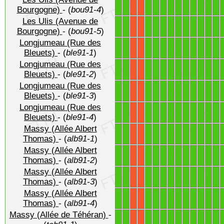
1
1
1
1
1
1
1
1
1
1
1
1
X
X
Bourgogne)
- (
bou91-4
)
Les Ulis (Avenue de
1
1
1
1
1
1
1
1
1
1
1
1
X
X
Bourgogne)
- (
bou91-5
)
Longjumeau (Rue des
1
1
1
1
1
1
1
1
1
1
1
1
X
X
Bleuets)
- (
ble91-1
)
Longjumeau (Rue des
1
1
1
1
1
1
1
1
1
1
1
1
X
X
Bleuets)
- (
ble91-2
)
Longjumeau (Rue des
1
1
1
1
1
1
1
1
1
1
1
1
X
X
Bleuets)
- (
ble91-3
)
Longjumeau (Rue des
1
1
1
1
1
1
1
1
1
1
1
1
X
X
Bleuets)
- (
ble91-4
)
Massy (Allée Albert
1
1
1
1
1
1
1
1
1
1
1
1
X
X
Thomas)
- (
alb91-1
)
Massy (Allée Albert
1
1
1
1
1
1
1
1
1
1
1
1
X
X
Thomas)
- (
alb91-2
)
Massy (Allée Albert
1
1
1
1
1
1
1
1
1
1
1
1
X
X
Thomas)
- (
alb91-3
)
Massy (Allée Albert
1
1
1
1
1
1
1
1
1
1
1
1
X
X
Thomas)
- (
alb91-4
)
Massy (Allée de Téhéran)
-
1
1
1
1
1
1
1
1
1
1
1
1
X
X