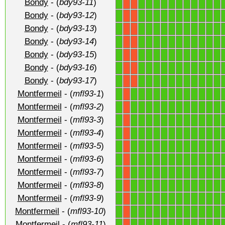
Bondy
- (
bdy93-11
)
1
1
1
1
1
1
1
1
1
1
1
1
X
X
Bondy
- (
bdy93-12
)
1
1
1
1
1
1
1
1
1
1
1
1
X
X
Bondy
- (
bdy93-13
)
1
1
1
1
1
1
1
1
1
1
1
1
X
X
Bondy
- (
bdy93-14
)
1
1
1
1
1
1
1
1
1
1
1
1
X
X
Bondy
- (
bdy93-15
)
1
1
1
1
1
1
1
1
1
1
1
1
X
X
Bondy
- (
bdy93-16
)
1
1
1
1
1
1
1
1
1
1
1
1
X
X
Bondy
- (
bdy93-17
)
1
1
1
1
1
1
1
1
1
1
1
1
X
X
Montfermeil
- (
mfl93-1
)
1
1
1
1
1
1
1
1
1
1
1
1
1
X
Montfermeil
- (
mfl93-2
)
1
1
1
1
1
1
1
1
1
1
1
1
1
X
Montfermeil
- (
mfl93-3
)
1
1
1
1
1
1
1
1
1
1
1
1
1
X
Montfermeil
- (
mfl93-4
)
1
1
1
1
1
1
1
1
1
1
1
1
1
X
Montfermeil
- (
mfl93-5
)
1
1
1
1
1
1
1
1
1
1
1
1
1
X
Montfermeil
- (
mfl93-6
)
1
1
1
1
1
1
1
1
1
1
1
1
1
X
Montfermeil
- (
mfl93-7
)
1
1
1
1
1
1
1
1
1
1
1
1
1
X
Montfermeil
- (
mfl93-8
)
1
1
1
1
1
1
1
1
1
1
1
1
1
X
Montfermeil
- (
mfl93-9
)
1
1
1
1
1
1
1
1
1
1
1
1
1
X
Montfermeil
- (
mfl93-10
)
1
1
1
1
1
1
1
1
1
1
1
1
1
X
Montfermeil
- (
mfl93-11
)
1
1
1
1
1
1
1
1
1
1
1
1
1
X