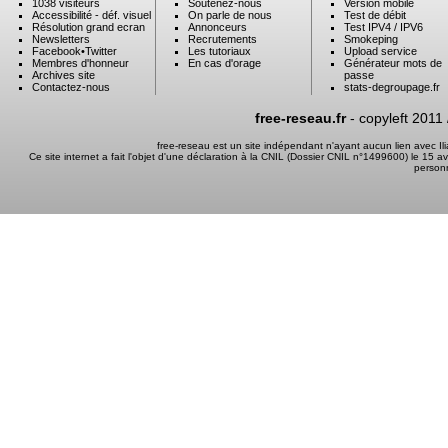
1038 visiteurs
Soutenez-nous
Version mobile
Accessibilité - déf. visuel
On parle de nous
Test de débit
Résolution grand ecran
Annonceurs
Test IPV4 / IPV6
Newsletters
Recrutements
Smokeping
Facebook
•
Twitter
Les tutoriaux
Upload service
Membres d'honneur
En cas d'orage
Générateur mots de
Archives site
passe
Contactez-nous
stats-degroupage.fr
free-reseau.fr
- copyleft 2011
free-reseau est un site indépendant n'ayant aucun lien avec I
Ce site internet a fait l'objet d'une déclaration à la CNIL (Dossier CNIL n°1499600) le 15 a
person