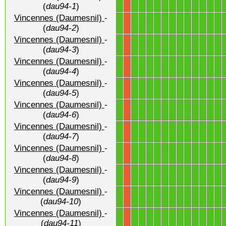
1
1
1
1
1
1
1
1
1
1
1
1
1
X
(
dau94-1
)
Vincennes (Daumesnil)
-
1
1
1
1
1
1
1
1
1
1
1
1
1
X
(
dau94-2
)
Vincennes (Daumesnil)
-
1
1
1
1
1
1
1
1
1
1
1
1
1
X
(
dau94-3
)
Vincennes (Daumesnil)
-
1
1
1
1
1
1
1
1
1
1
1
1
1
X
(
dau94-4
)
Vincennes (Daumesnil)
-
1
1
1
1
1
1
1
1
1
1
1
1
1
X
(
dau94-5
)
Vincennes (Daumesnil)
-
1
1
1
1
1
1
1
1
1
1
1
1
1
X
(
dau94-6
)
Vincennes (Daumesnil)
-
1
1
1
1
1
1
1
1
1
1
1
1
1
X
(
dau94-7
)
Vincennes (Daumesnil)
-
1
1
1
1
1
1
1
1
1
1
1
1
1
X
(
dau94-8
)
Vincennes (Daumesnil)
-
1
1
1
1
1
1
1
1
1
1
1
1
1
X
(
dau94-9
)
Vincennes (Daumesnil)
-
1
1
1
1
1
1
1
1
1
1
1
1
1
X
(
dau94-10
)
Vincennes (Daumesnil)
-
1
1
1
1
1
1
1
1
1
1
1
1
1
X
(
dau94-11
)