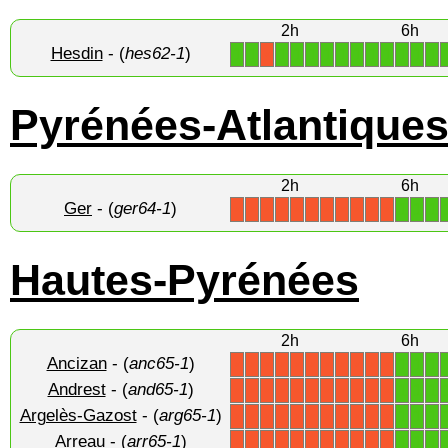
2h
6h
Hesdin
- (
hes62-1
)
1
1
1
1
1
1
1
1
1
1
1
1
1
X
Pyrénées-Atlantique
2h
6h
Ger
- (
ger64-1
)
1
1
1
X
X
X
X
X
X
X
X
X
X
X
Hautes-Pyrénées
2h
6h
Ancizan
- (
anc65-1
)
1
1
1
X
X
X
X
X
X
X
X
X
X
X
Andrest
- (
and65-1
)
1
1
1
X
X
X
X
X
X
X
X
X
X
X
Argelès-Gazost
- (
arg65-1
)
1
1
1
X
X
X
X
X
X
X
X
X
X
X
Arreau
- (
arr65-1
)
1
1
1
X
X
X
X
X
X
X
X
X
X
X