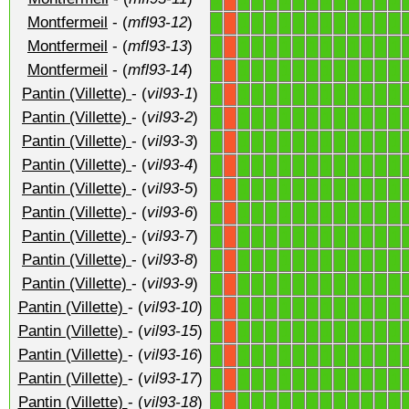
Montfermeil
- (
mfl93-12
)
1
1
1
1
1
1
1
1
1
1
1
1
1
X
Montfermeil
- (
mfl93-13
)
1
1
1
1
1
1
1
1
1
1
1
1
1
X
Montfermeil
- (
mfl93-14
)
1
1
1
1
1
1
1
1
1
1
1
1
1
X
Pantin (Villette)
- (
vil93-1
)
1
1
1
1
1
1
1
1
1
1
1
1
1
X
Pantin (Villette)
- (
vil93-2
)
1
1
1
1
1
1
1
1
1
1
1
1
1
X
Pantin (Villette)
- (
vil93-3
)
1
1
1
1
1
1
1
1
1
1
1
1
1
X
Pantin (Villette)
- (
vil93-4
)
1
1
1
1
1
1
1
1
1
1
1
1
1
X
Pantin (Villette)
- (
vil93-5
)
1
1
1
1
1
1
1
1
1
1
1
1
1
X
Pantin (Villette)
- (
vil93-6
)
1
1
1
1
1
1
1
1
1
1
1
1
1
X
Pantin (Villette)
- (
vil93-7
)
1
1
1
1
1
1
1
1
1
1
1
1
1
X
Pantin (Villette)
- (
vil93-8
)
1
1
1
1
1
1
1
1
1
1
1
1
1
X
Pantin (Villette)
- (
vil93-9
)
1
1
1
1
1
1
1
1
1
1
1
1
1
X
Pantin (Villette)
- (
vil93-10
)
1
1
1
1
1
1
1
1
1
1
1
1
1
X
Pantin (Villette)
- (
vil93-15
)
1
1
1
1
1
1
1
1
1
1
1
1
1
X
Pantin (Villette)
- (
vil93-16
)
1
1
1
1
1
1
1
1
1
1
1
1
1
X
Pantin (Villette)
- (
vil93-17
)
1
1
1
1
1
1
1
1
1
1
1
1
1
X
Pantin (Villette)
- (
vil93-18
)
1
1
1
1
1
1
1
1
1
1
1
1
1
X