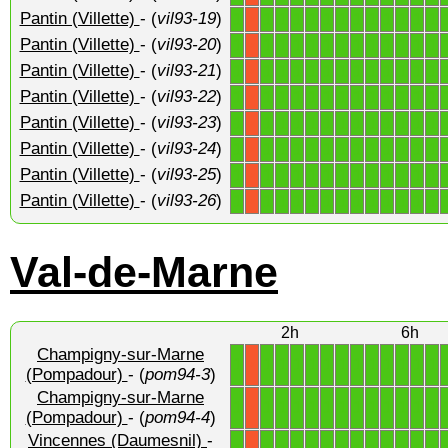
Pantin (Villette)
- (
vil93-19
)
1
1
1
1
1
1
1
1
1
1
1
1
1
X
Pantin (Villette)
- (
vil93-20
)
1
1
1
1
1
1
1
1
1
1
1
1
1
X
Pantin (Villette)
- (
vil93-21
)
1
1
1
1
1
1
1
1
1
1
1
1
1
X
Pantin (Villette)
- (
vil93-22
)
1
1
1
1
1
1
1
1
1
1
1
1
1
X
Pantin (Villette)
- (
vil93-23
)
1
1
1
1
1
1
1
1
1
1
1
1
1
X
Pantin (Villette)
- (
vil93-24
)
1
1
1
1
1
1
1
1
1
1
1
1
1
X
Pantin (Villette)
- (
vil93-25
)
1
1
1
1
1
1
1
1
1
1
1
1
1
X
Pantin (Villette)
- (
vil93-26
)
1
1
1
1
1
1
1
1
1
1
1
1
1
X
Val-de-Marne
2h
6h
Champigny-sur-Marne
1
1
1
1
1
1
1
1
1
1
1
1
1
X
(Pompadour)
- (
pom94-3
)
Champigny-sur-Marne
1
1
1
1
1
1
1
1
1
1
1
1
1
X
(Pompadour)
- (
pom94-4
)
Vincennes (Daumesnil)
-