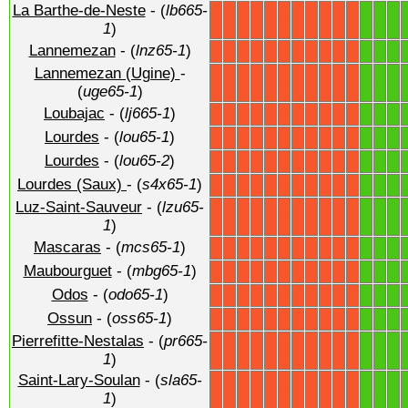
La Barthe-de-Neste
- (
lb665-
1
1
1
X
X
X
X
X
X
X
X
X
X
X
1
)
Lannemezan
- (
lnz65-1
)
1
1
1
X
X
X
X
X
X
X
X
X
X
X
Lannemezan (Ugine)
-
1
1
1
X
X
X
X
X
X
X
X
X
X
X
(
uge65-1
)
Loubajac
- (
lj665-1
)
1
1
1
X
X
X
X
X
X
X
X
X
X
X
Lourdes
- (
lou65-1
)
1
1
1
X
X
X
X
X
X
X
X
X
X
X
Lourdes
- (
lou65-2
)
1
1
1
X
X
X
X
X
X
X
X
X
X
X
Lourdes (Saux)
- (
s4x65-1
)
1
1
1
X
X
X
X
X
X
X
X
X
X
X
Luz-Saint-Sauveur
- (
lzu65-
1
1
1
X
X
X
X
X
X
X
X
X
X
X
1
)
Mascaras
- (
mcs65-1
)
1
1
1
X
X
X
X
X
X
X
X
X
X
X
Maubourguet
- (
mbg65-1
)
1
1
1
X
X
X
X
X
X
X
X
X
X
X
Odos
- (
odo65-1
)
1
1
1
X
X
X
X
X
X
X
X
X
X
X
Ossun
- (
oss65-1
)
1
1
1
X
X
X
X
X
X
X
X
X
X
X
Pierrefitte-Nestalas
- (
pr665-
1
1
1
X
X
X
X
X
X
X
X
X
X
X
1
)
Saint-Lary-Soulan
- (
sla65-
1
1
1
X
X
X
X
X
X
X
X
X
X
X
1
)