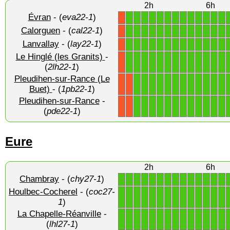
2h
6h
Évran
- (
eva22-1
)
1
1
1
1
1
1
1
1
1
1
1
1
1
X
Calorguen
- (
cal22-1
)
1
1
1
1
1
1
1
1
1
1
1
1
1
X
Lanvallay
- (
lay22-1
)
1
1
1
1
1
1
1
1
1
1
1
1
1
X
Le Hinglé (les Granits)
-
1
1
1
1
1
1
1
1
1
1
1
1
1
X
(
2lh22-1
)
Pleudihen-sur-Rance (Le
1
1
1
1
1
1
1
1
1
1
1
1
X
X
Buet)
- (
1pb22-1
)
Pleudihen-sur-Rance
-
1
1
1
1
1
1
1
1
1
1
1
1
X
X
(
pde22-1
)
Eure
2h
6h
Chambray
- (
chy27-1
)
1
1
1
1
1
1
1
1
1
1
1
1
1
1
Houlbec-Cocherel
- (
coc27-
1
1
1
1
1
1
1
1
1
1
1
1
1
1
1
)
La Chapelle-Réanville
-
1
1
1
1
1
1
1
1
1
1
1
1
1
1
(
lhl27-1
)