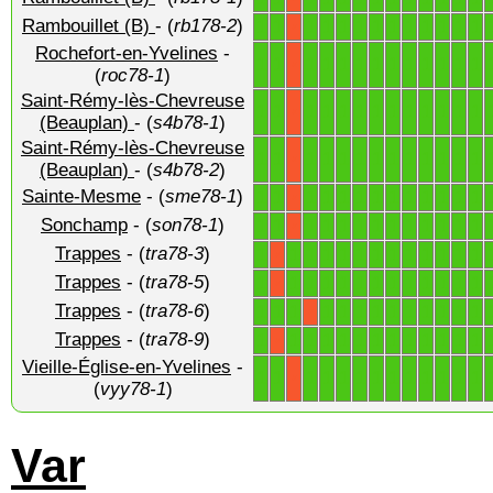
Rambouillet (B)
- (
rb178-2
)
1
1
1
1
1
1
1
1
1
1
1
1
1
X
Rochefort-en-Yvelines
-
1
1
1
1
1
1
1
1
1
1
1
1
1
X
(
roc78-1
)
Saint-Rémy-lès-Chevreuse
1
1
1
1
1
1
1
1
1
1
1
1
1
X
(Beauplan)
- (
s4b78-1
)
Saint-Rémy-lès-Chevreuse
1
1
1
1
1
1
1
1
1
1
1
1
1
X
(Beauplan)
- (
s4b78-2
)
Sainte-Mesme
- (
sme78-1
)
1
1
1
1
1
1
1
1
1
1
1
1
1
X
Sonchamp
- (
son78-1
)
1
1
1
1
1
1
1
1
1
1
1
1
1
X
Trappes
- (
tra78-3
)
1
1
1
1
1
1
1
1
1
1
1
1
1
X
Trappes
- (
tra78-5
)
1
1
1
1
1
1
1
1
1
1
1
1
1
X
Trappes
- (
tra78-6
)
1
1
1
1
1
1
1
1
1
1
1
1
1
X
Trappes
- (
tra78-9
)
1
1
1
1
1
1
1
1
1
1
1
1
1
X
Vieille-Église-en-Yvelines
-
1
1
1
1
1
1
1
1
1
1
1
1
1
X
(
vyy78-1
)
Var