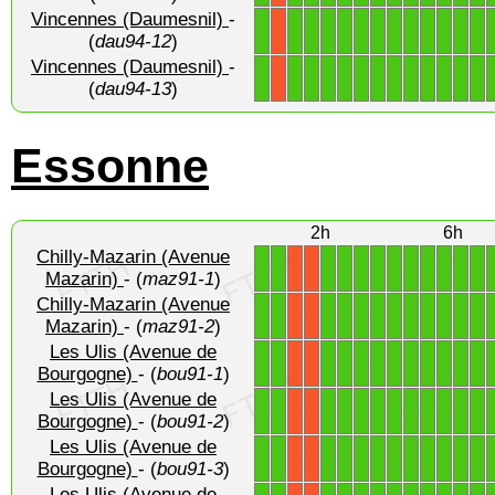
Vincennes (Daumesnil)
-
1
1
1
1
1
1
1
1
1
1
1
1
1
X
(
dau94-12
)
Vincennes (Daumesnil)
-
1
1
1
1
1
1
1
1
1
1
1
1
1
X
(
dau94-13
)
Essonne
2h
6h
Chilly-Mazarin (Avenue
1
1
1
1
1
1
1
1
1
1
1
1
X
X
Mazarin)
- (
maz91-1
)
Chilly-Mazarin (Avenue
1
1
1
1
1
1
1
1
1
1
1
1
X
X
Mazarin)
- (
maz91-2
)
Les Ulis (Avenue de
1
1
1
1
1
1
1
1
1
1
1
1
X
X
Bourgogne)
- (
bou91-1
)
Les Ulis (Avenue de
1
1
1
1
1
1
1
1
1
1
1
1
X
X
Bourgogne)
- (
bou91-2
)
Les Ulis (Avenue de
1
1
1
1
1
1
1
1
1
1
1
1
X
X
Bourgogne)
- (
bou91-3
)
Les Ulis (Avenue de