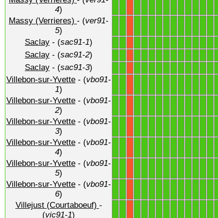
1
1
1
1
1
1
1
1
1
1
1
1
1
X
4
)
Massy (Verrieres)
- (
ver91-
1
1
1
1
1
1
1
1
1
1
1
1
1
X
5
)
Saclay
- (
sac91-1
)
1
1
1
1
1
1
1
1
1
1
1
1
1
X
Saclay
- (
sac91-2
)
1
1
1
1
1
1
1
1
1
1
1
1
1
X
Saclay
- (
sac91-3
)
1
1
1
1
1
1
1
1
1
1
1
1
1
X
Villebon-sur-Yvette
- (
vbo91-
1
1
1
1
1
1
1
1
1
1
1
1
1
X
1
)
Villebon-sur-Yvette
- (
vbo91-
1
1
1
1
1
1
1
1
1
1
1
1
1
X
2
)
Villebon-sur-Yvette
- (
vbo91-
1
1
1
1
1
1
1
1
1
1
1
1
1
X
3
)
Villebon-sur-Yvette
- (
vbo91-
1
1
1
1
1
1
1
1
1
1
1
1
1
X
4
)
Villebon-sur-Yvette
- (
vbo91-
1
1
1
1
1
1
1
1
1
1
1
1
1
X
5
)
Villebon-sur-Yvette
- (
vbo91-
1
1
1
1
1
1
1
1
1
1
1
1
1
X
6
)
Villejust (Courtaboeuf)
-
1
1
1
1
1
1
1
1
1
1
1
1
1
X
(
vic91-1
)