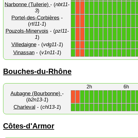
Narbonne (Tuilerie)
- (
nbt11-
1
1
1
1
1
1
1
1
1
1
1
1
X
X
3
)
Portel-des-Corbières
-
1
1
1
1
1
1
1
1
1
1
1
1
X
X
(
rtl11-1
)
Pouzols-Minervois
- (
pzl11-
1
1
1
1
1
1
1
1
1
1
1
1
X
X
1
)
Villedaigne
- (
vdg11-1
)
1
1
1
1
1
1
1
1
1
1
1
1
X
X
Vinassan
- (
v1n11-1
)
1
1
1
1
1
1
1
1
1
1
1
1
X
X
Bouches-du-Rhône
2h
6h
Aubagne (Bourbonne)
-
1
1
1
1
1
1
1
1
1
1
1
1
X
X
(
b2n13-1
)
Charleval
- (
chl13-1
)
1
1
1
1
1
1
1
1
1
1
1
1
1
1
Côtes-d'Armor