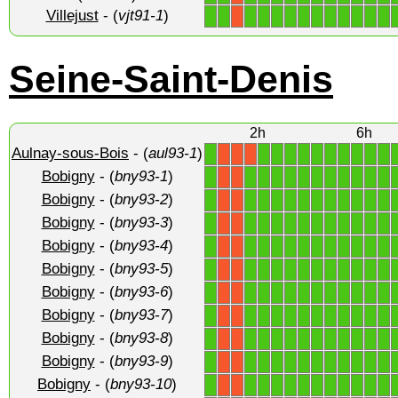
Villejust
- (
vjt91-1
)
1
1
1
1
1
1
1
1
1
1
1
1
1
X
Seine-Saint-Denis
2h
6h
Aulnay-sous-Bois
- (
aul93-1
)
1
1
1
1
1
1
1
1
1
1
1
X
X
X
Bobigny
- (
bny93-1
)
1
1
1
1
1
1
1
1
1
1
1
1
X
X
Bobigny
- (
bny93-2
)
1
1
1
1
1
1
1
1
1
1
1
1
X
X
Bobigny
- (
bny93-3
)
1
1
1
1
1
1
1
1
1
1
1
1
X
X
Bobigny
- (
bny93-4
)
1
1
1
1
1
1
1
1
1
1
1
1
X
X
Bobigny
- (
bny93-5
)
1
1
1
1
1
1
1
1
1
1
1
1
X
X
Bobigny
- (
bny93-6
)
1
1
1
1
1
1
1
1
1
1
1
1
X
X
Bobigny
- (
bny93-7
)
1
1
1
1
1
1
1
1
1
1
1
1
X
X
Bobigny
- (
bny93-8
)
1
1
1
1
1
1
1
1
1
1
1
1
X
X
Bobigny
- (
bny93-9
)
1
1
1
1
1
1
1
1
1
1
1
1
X
X
Bobigny
- (
bny93-10
)
1
1
1
1
1
1
1
1
1
1
1
1
X
X