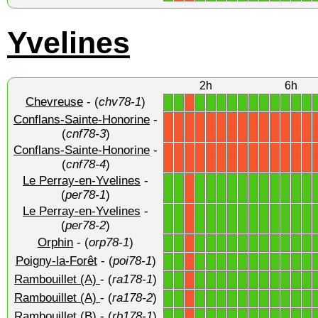
Yvelines
2h
6h
Chevreuse
- (
chv78-1
)
1
1
1
1
1
1
1
1
1
1
1
1
1
X
Conflans-Sainte-Honorine
-
X
X
X
X
X
X
X
X
X
X
X
X
X
X
(
cnf78-3
)
Conflans-Sainte-Honorine
-
X
X
X
X
X
X
X
X
X
X
X
X
X
X
(
cnf78-4
)
Le Perray-en-Yvelines
-
1
1
1
1
1
1
1
1
1
1
1
1
1
X
(
per78-1
)
Le Perray-en-Yvelines
-
1
1
1
1
1
1
1
1
1
1
1
1
1
X
(
per78-2
)
Orphin
- (
orp78-1
)
1
1
1
1
1
1
1
1
1
1
1
1
1
X
Poigny-la-Forêt
- (
poi78-1
)
1
1
1
1
1
1
1
1
1
1
1
1
1
X
Rambouillet (A)
- (
ra178-1
)
1
1
1
1
1
1
1
1
1
1
1
1
1
X
Rambouillet (A)
- (
ra178-2
)
1
1
1
1
1
1
1
1
1
1
1
1
1
X
Rambouillet (B)
- (
rb178-1
)
1
1
1
1
1
1
1
1
1
1
1
1
1
X