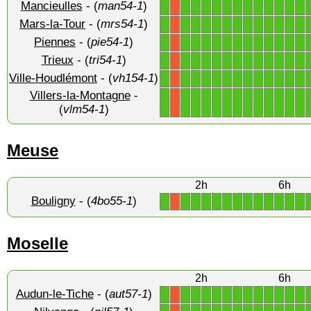
Mancieulles
- (
man54-1
)
1
1
1
1
1
1
1
1
1
1
1
1
1
X
Mars-la-Tour
- (
mrs54-1
)
1
1
1
1
1
1
1
1
1
1
1
1
1
X
Piennes
- (
pie54-1
)
1
1
1
1
1
1
1
1
1
1
1
1
1
X
Trieux
- (
tri54-1
)
1
1
1
1
1
1
1
1
1
1
1
1
1
X
Ville-Houdlémont
- (
vh154-1
)
1
1
1
1
1
1
1
1
1
1
1
1
1
X
Villers-la-Montagne
-
1
1
1
1
1
1
1
1
1
1
1
1
1
X
(
vlm54-1
)
Meuse
2h
6h
Bouligny
- (
4bo55-1
)
1
1
1
1
1
1
1
1
1
1
1
1
1
X
Moselle
2h
6h
Audun-le-Tiche
- (
aut57-1
)
1
1
1
1
1
1
1
1
1
1
1
1
1
X