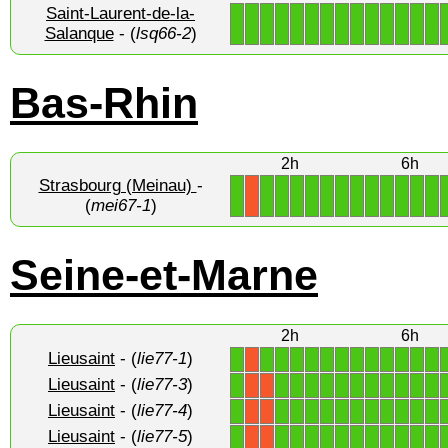
Saint-Laurent-de-la-
1
1
1
1
1
1
1
1
1
1
1
1
1
1
Salanque
- (
lsq66-2
)
Bas-Rhin
2h
6h
Strasbourg (Meinau)
-
1
1
1
1
1
1
1
1
1
1
1
1
1
X
(
mei67-1
)
Seine-et-Marne
2h
6h
Lieusaint
- (
lie77-1
)
1
1
1
1
1
1
1
1
1
1
1
1
1
X
Lieusaint
- (
lie77-3
)
1
1
1
1
1
1
1
1
1
1
1
1
X
X
Lieusaint
- (
lie77-4
)
1
1
1
1
1
1
1
1
1
1
1
1
X
X
Lieusaint
- (
lie77-5
)
1
1
1
1
1
1
1
1
1
1
1
1
X
X