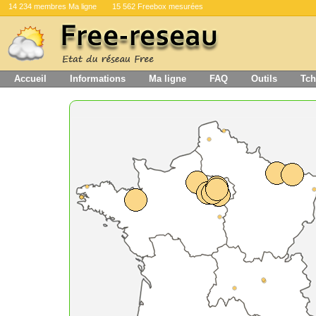
14 234 membres Ma ligne
15 562 Freebox mesurées
Accueil
Informations
Ma ligne
FAQ
Outils
Tch