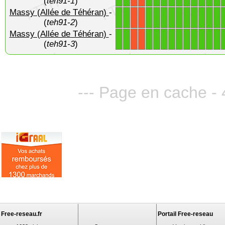
(
teh91-1
)
Massy (Allée de Téhéran)
-
1
1
1
1
1
1
1
1
1
1
1
1
X
X
(
teh91-2
)
Massy (Allée de Téhéran)
-
1
1
1
1
1
1
1
1
1
1
1
1
X
X
(
teh91-3
)
--- Page en cache - 
Free-reseau.fr
Portail Free-reseau