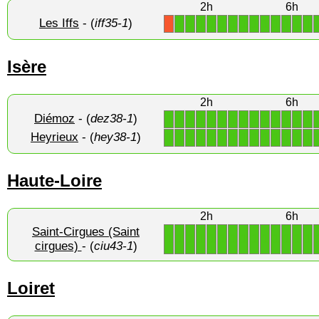
2h
6h
Les Iffs
- (
iff35-1
)
1
1
1
1
1
1
1
1
1
1
1
1
1
X
Isère
2h
6h
Diémoz
- (
dez38-1
)
1
1
1
1
1
1
1
1
1
1
1
1
1
1
Heyrieux
- (
hey38-1
)
1
1
1
1
1
1
1
1
1
1
1
1
1
1
Haute-Loire
2h
6h
Saint-Cirgues (Saint
1
1
1
1
1
1
1
1
1
1
1
1
1
1
cirgues)
- (
ciu43-1
)
Loiret