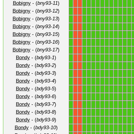
Bobigny
- (
bny93-11
)
1
1
1
1
1
1
1
1
1
1
1
1
X
X
Bobigny
- (
bny93-12
)
1
1
1
1
1
1
1
1
1
1
1
1
X
X
Bobigny
- (
bny93-13
)
1
1
1
1
1
1
1
1
1
1
1
1
X
X
Bobigny
- (
bny93-14
)
1
1
1
1
1
1
1
1
1
1
1
1
X
X
Bobigny
- (
bny93-15
)
1
1
1
1
1
1
1
1
1
1
1
1
X
X
Bobigny
- (
bny93-16
)
1
1
1
1
1
1
1
1
1
1
1
1
X
X
Bobigny
- (
bny93-17
)
1
1
1
1
1
1
1
1
1
1
1
1
X
X
Bondy
- (
bdy93-1
)
1
1
1
1
1
1
1
1
1
1
1
1
X
X
Bondy
- (
bdy93-2
)
1
1
1
1
1
1
1
1
1
1
1
1
X
X
Bondy
- (
bdy93-3
)
1
1
1
1
1
1
1
1
1
1
1
1
X
X
Bondy
- (
bdy93-4
)
1
1
1
1
1
1
1
1
1
1
1
1
X
X
Bondy
- (
bdy93-5
)
1
1
1
1
1
1
1
1
1
1
1
1
X
X
Bondy
- (
bdy93-6
)
1
1
1
1
1
1
1
1
1
1
1
1
X
X
Bondy
- (
bdy93-7
)
1
1
1
1
1
1
1
1
1
1
1
1
X
X
Bondy
- (
bdy93-8
)
1
1
1
1
1
1
1
1
1
1
1
1
X
X
Bondy
- (
bdy93-9
)
1
1
1
1
1
1
1
1
1
1
1
1
X
X
Bondy
- (
bdy93-10
)
1
1
1
1
1
1
1
1
1
1
1
1
X
X