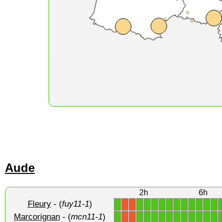
Aude
2h
6h
Fleury
- (
fuy11-1
)
1
1
1
1
1
1
1
1
1
1
1
1
X
X
Marcorignan
- (
mcn11-1
)
1
1
1
1
1
1
1
1
1
1
1
1
X
X