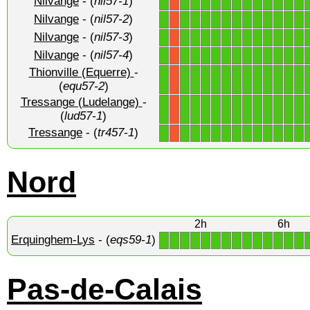
Nilvange
- (
nil57-1
)
1
1
1
1
1
1
1
1
1
1
1
1
1
X
Nilvange
- (
nil57-2
)
1
1
1
1
1
1
1
1
1
1
1
1
1
X
Nilvange
- (
nil57-3
)
1
1
1
1
1
1
1
1
1
1
1
1
1
X
Nilvange
- (
nil57-4
)
1
1
1
1
1
1
1
1
1
1
1
1
1
X
Thionville (Equerre)
-
1
1
1
1
1
1
1
1
1
1
1
1
1
X
(
equ57-2
)
Tressange (Ludelange)
-
1
1
1
1
1
1
1
1
1
1
1
1
1
X
(
lud57-1
)
Tressange
- (
tr457-1
)
1
1
1
1
1
1
1
1
1
1
1
1
1
X
Nord
2h
6h
Erquinghem-Lys
- (
eqs59-1
)
1
1
1
1
1
1
1
1
1
1
1
1
1
1
Pas-de-Calais