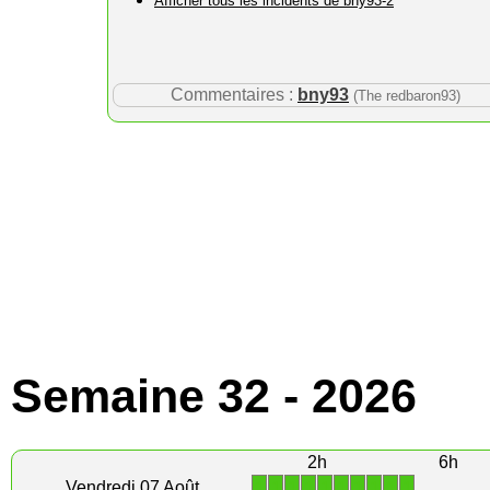
Afficher tous les incidents de bny93-2
Commentaires :
bny93
(The redbaron93)
Semaine 32 - 2026
2h
6h
1
1
1
1
1
1
1
1
1
1
Vendredi 07 Août