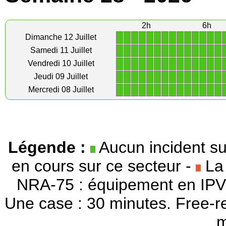
2h
6h
1
1
1
1
1
1
1
1
1
1
1
1
1
1
Dimanche 12 Juillet
1
1
1
1
1
1
1
1
1
1
1
1
1
1
Samedi 11 Juillet
1
1
1
1
1
1
1
1
1
1
1
1
1
1
Vendredi 10 Juillet
1
1
1
1
1
1
1
1
1
1
1
1
1
1
Jeudi 09 Juillet
1
1
1
1
1
1
1
1
1
1
1
1
1
1
Mercredi 08 Juillet
Légende :
Aucun incident su
en cours sur ce secteur -
La 
NRA-75 : équipement en IPV
Une case : 30 minutes. Free-r
m