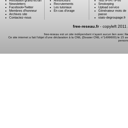
Résolution grand ecran
Annonceurs
Test IPV4 / IPV6
Newsletters
Recrutements
Smokeping
Facebook
•
Twitter
Les tutoriaux
Upload service
Membres d'honneur
En cas d'orage
Générateur mots de
Archives site
passe
Contactez-nous
stats-degroupage.fr
free-reseau.fr
- copyleft 2011
free-reseau est un site indépendant n'ayant aucun lien avec I
Ce site internet a fait l'objet d'une déclaration à la CNIL (Dossier CNIL n°1499600) le 15 a
person