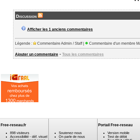
Discussion
Afficher les 1 anciens commentaires
Légende :
Commentaire Admin / Staff |
Commentaire d'un membre Ma
-
Ajouter un commentaire
Tous les commentaires
Free-reseau.fr
Portail Free-reseau
898 visiteurs
Soutenez-nous
Version mobile
Accessibilité - déf. visuel
On parle de nous
Test de débit