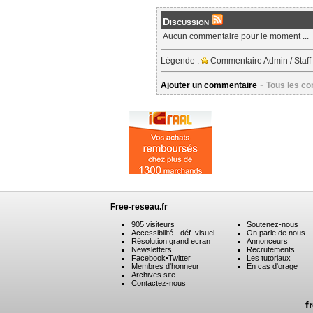
Discussion
Aucun commentaire pour le moment ...
Légende :
Commentaire Admin / Staff
-
Ajouter un commentaire
Tous les c
Free-reseau.fr
905 visiteurs
Soutenez-nous
Accessibilité - déf. visuel
On parle de nous
Résolution grand ecran
Annonceurs
Newsletters
Recrutements
Facebook
•
Twitter
Les tutoriaux
Membres d'honneur
En cas d'orage
Archives site
Contactez-nous
f