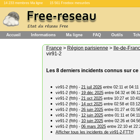
14 233 membres Ma ligne
15 561 Freebox mesurées
Accueil
Informations
Ma ligne
FAQ
Outils
Tch
France
>
Région parisienne
>
Ile-de-Fran
vir91-2
Les 8 derniers incidents connus sur ce
vir91-2 (ftth) -
21 juil 2026
entre 02:11 et 04:11
vir91-2 (ftth) -
19 déc 2025
entre 04:32 et 06:1
vir91-2 (ftth) -
21 oct 2025
entre 10:27 et 10:41
vir91-2 (ftth) -
14 oct 2025
entre 02:58 et 03:12
vir91-2 (ftth) -
26 juin 2025
entre 01:27 et 01:5
vir91-2 (ftth) -
12 juin 2025
entre 01:11 et 04:11
vir91-2 (ftth) -
10 juin 2025
entre 02:26 et 04:5
vir91-2 (ftth) -
06 mars 2025
entre 22:10 et 22:
Afficher tous les incidents de vir91-2-FTTH