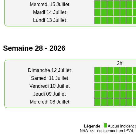
1
1
1
1
1
1
Mercredi 15 Juillet
1
1
1
1
1
1
Mardi 14 Juillet
1
1
1
1
1
1
Lundi 13 Juillet
Semaine 28 - 2026
2h
1
1
1
1
1
1
Dimanche 12 Juillet
1
1
1
1
1
1
Samedi 11 Juillet
1
1
1
1
1
1
Vendredi 10 Juillet
1
1
1
1
1
1
Jeudi 09 Juillet
1
1
1
1
1
1
Mercredi 08 Juillet
Légende :
Aucun incident 
NRA-75 : équipement en IPV4 