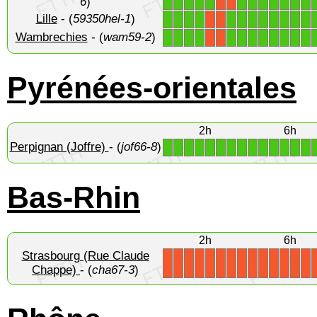
6
)
Lille
- (
59350hel-1
)
1
1
1
1
1
1
1
1
1
1
1
1
X
X
Wambrechies
- (
wam59-2
)
1
1
1
1
1
1
1
1
1
1
1
1
X
X
Pyrénées-orientales
2h
6h
Perpignan (Joffre)
- (
jof66-8
)
1
1
1
1
1
1
1
1
1
1
1
1
1
1
Bas-Rhin
2h
6h
Strasbourg (Rue Claude
X
X
X
X
X
X
X
X
X
X
X
X
X
X
Chappe)
- (
cha67-3
)