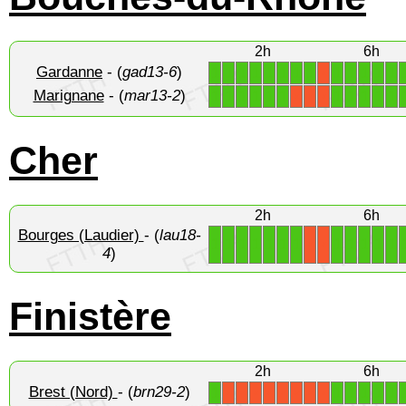
2h
6h
Gardanne
- (
gad13-6
)
1
1
1
1
1
1
1
1
1
1
1
1
1
X
Marignane
- (
mar13-2
)
1
1
1
1
1
1
1
1
1
1
1
X
X
X
Cher
2h
6h
Bourges (Laudier)
- (
lau18-
1
1
1
1
1
1
1
1
1
1
1
1
X
X
4
)
Finistère
2h
6h
Brest (Nord)
- (
brn29-2
)
1
1
1
1
1
1
X
X
X
X
X
X
X
X