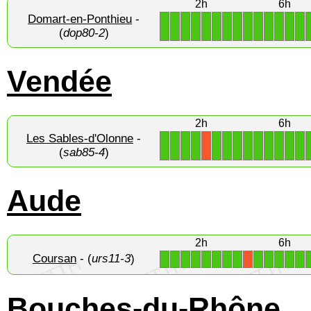
2h
6h
Domart-en-Ponthieu
-
1
1
1
1
1
1
1
1
1
1
1
1
1
1
(
dop80-2
)
Vendée
2h
6h
Les Sables-d'Olonne
-
1
1
1
1
1
1
1
1
1
1
1
1
1
X
(
sab85-4
)
Aude
2h
6h
Coursan
- (
urs11-3
)
1
1
1
1
1
1
1
1
1
1
1
1
1
X
Bouches-du-Rhône