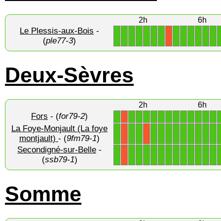
2h
6h
Le Plessis-aux-Bois
-
1
1
1
1
1
1
1
1
1
1
1
1
1
X
(
ple77-3
)
Deux-Sèvres
2h
6h
Fors
- (
for79-2
)
1
1
1
1
1
1
1
1
1
1
1
1
1
X
La Foye-Monjault (La foye
1
1
1
1
1
1
1
1
1
1
1
1
X
X
montjault)
- (
9fm79-1
)
Secondigné-sur-Belle
-
1
1
1
1
1
1
1
1
1
1
1
1
1
X
(
ssb79-1
)
Somme