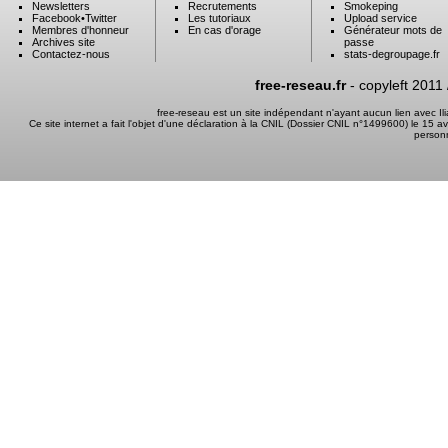
Newsletters
Recrutements
Smokeping
Facebook
•
Twitter
Les tutoriaux
Upload service
Membres d'honneur
En cas d'orage
Générateur mots de
Archives site
passe
Contactez-nous
stats-degroupage.fr
free-reseau.fr
- copyleft 2011
free-reseau est un site indépendant n'ayant aucun lien avec I
Ce site internet a fait l'objet d'une déclaration à la CNIL (Dossier CNIL n°1499600) le 15 a
person