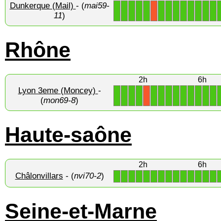
Dunkerque (Mail)
- (
mai59-
1
1
1
1
1
1
1
1
1
1
1
1
1
X
11
)
Rhône
2h
6h
Lyon 3eme (Moncey)
-
1
1
1
1
1
1
1
1
1
1
1
1
1
X
(
mon69-8
)
Haute-saône
2h
6h
Châlonvillars
- (
nvi70-2
)
1
1
1
1
1
1
1
1
1
1
1
1
1
1
Seine-et-Marne