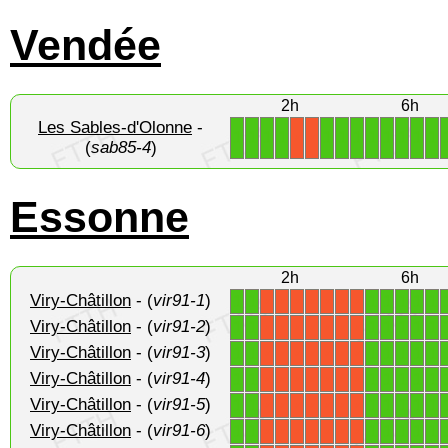
Vendée
2h
6h
Les Sables-d'Olonne
-
1
1
1
1
1
1
1
1
1
1
1
1
X
X
(
sab85-4
)
Essonne
2h
6h
Viry-Châtillon
- (
vir91-1
)
1
1
1
1
1
1
1
X
X
X
X
X
X
X
Viry-Châtillon
- (
vir91-2
)
1
1
1
1
1
1
1
X
X
X
X
X
X
X
Viry-Châtillon
- (
vir91-3
)
1
1
1
1
1
1
1
X
X
X
X
X
X
X
Viry-Châtillon
- (
vir91-4
)
1
1
1
1
1
1
1
X
X
X
X
X
X
X
Viry-Châtillon
- (
vir91-5
)
1
1
1
1
1
1
1
X
X
X
X
X
X
X
Viry-Châtillon
- (
vir91-6
)
1
1
1
1
1
1
1
X
X
X
X
X
X
X