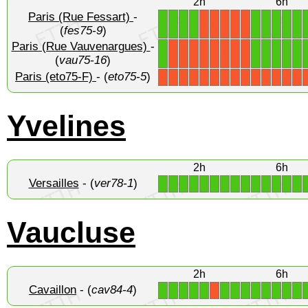
2h
6h
Paris (Rue Fessart)
-
1
1
1
1
1
1
1
1
1
X
X
X
X
X
(
fes75-9
)
Paris (Rue Vauvenargues)
-
1
1
1
1
1
1
X
X
X
X
X
X
X
X
(
vau75-16
)
Paris (eto75-F)
- (
eto75-5
)
X
X
X
X
X
X
X
X
X
X
X
X
X
X
Yvelines
2h
6h
Versailles
- (
ver78-1
)
1
1
1
1
1
1
1
1
1
1
1
1
1
1
Vaucluse
2h
6h
Cavaillon
- (
cav84-4
)
1
1
1
1
1
1
1
1
1
1
1
1
1
X