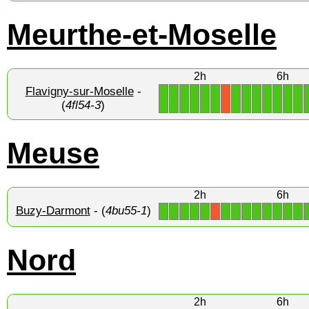
Meurthe-et-Moselle
2h
6h
Flavigny-sur-Moselle
-
1
1
1
1
1
1
1
1
1
1
1
1
1
X
(
4fl54-3
)
Meuse
2h
6h
Buzy-Darmont
- (
4bu55-1
)
1
1
1
1
1
1
1
1
1
1
1
1
1
X
Nord
2h
6h