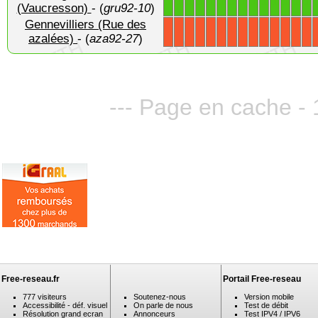
1
1
1
1
1
1
1
1
1
1
1
1
1
1
(Vaucresson)
- (
gru92-10
)
Gennevilliers (Rue des
X
X
X
X
X
X
X
X
X
X
X
X
X
X
azalées)
- (
aza92-27
)
--- Page en cache - 
Free-reseau.fr
Portail Free-reseau
777 visiteurs
Soutenez-nous
Version mobile
Accessibilité - déf. visuel
On parle de nous
Test de débit
Résolution grand ecran
Annonceurs
Test IPV4 / IPV6