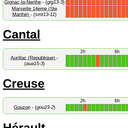
Gignac-la-Nerthe
- (
gig13-3
)
X
X
X
X
X
X
X
X
X
X
X
X
X
X
Marseille 14eme (Ste
X
X
X
X
X
X
X
X
X
X
X
X
X
X
Marthe)
- (
smt13-11
)
Cantal
2h
6h
Aurillac (Republique)
-
1
1
1
1
1
1
1
1
1
1
1
1
1
X
(
aua15-3
)
Creuse
2h
6h
Gouzon
- (
gou23-2
)
1
1
1
1
1
1
1
1
1
1
1
1
1
X
Hérault