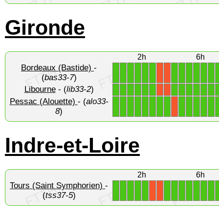
Gironde
2h
6h
Bordeaux (Bastide)
-
1
1
1
1
1
1
1
1
1
1
1
1
X
X
(
bas33-7
)
Libourne
- (
lib33-2
)
1
1
1
1
1
1
1
1
1
1
1
1
X
X
Pessac (Alouette)
- (
alo33-
1
1
1
1
1
1
1
1
1
1
1
1
1
X
8
)
Indre-et-Loire
2h
6h
Tours (Saint Symphorien)
-
1
1
1
1
1
1
1
1
1
1
1
1
X
X
(
tss37-5
)