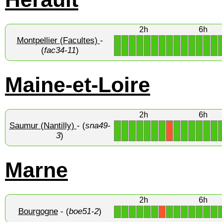
2h
6h
Montpellier (Facultes)
-
1
1
1
1
1
1
1
1
1
1
1
1
1
1
(
fac34-11
)
Maine-et-Loire
2h
6h
Saumur (Nantilly)
- (
sna49-
1
1
1
1
1
1
1
1
1
1
1
1
1
X
3
)
Marne
2h
6h
Bourgogne
- (
boe51-2
)
1
1
1
1
1
1
1
1
1
1
1
1
1
X