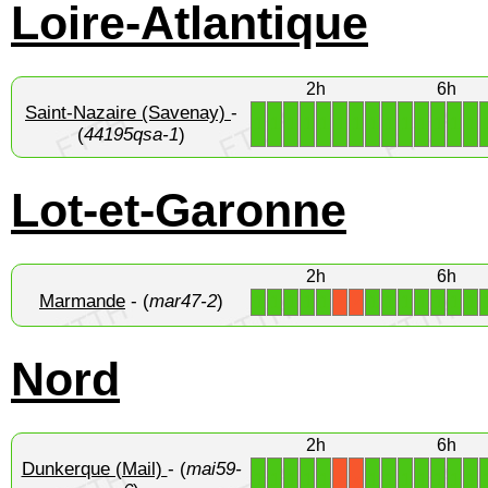
Loire-Atlantique
2h
6h
Saint-Nazaire (Savenay)
-
1
1
1
1
1
1
1
1
1
1
1
1
1
1
(
44195qsa-1
)
Lot-et-Garonne
2h
6h
Marmande
- (
mar47-2
)
1
1
1
1
1
1
1
1
1
1
1
1
X
X
Nord
2h
6h
Dunkerque (Mail)
- (
mai59-
1
1
1
1
1
1
1
1
1
1
1
1
X
X