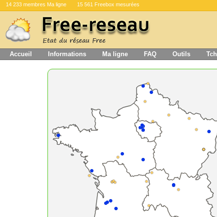
14 233 membres Ma ligne
15 561 Freebox mesurées
Accueil
Informations
Ma ligne
FAQ
Outils
Tch