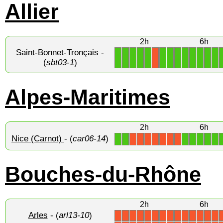
Allier
2h
6h
Saint-Bonnet-Tronçais
-
1
1
1
1
1
1
1
1
1
1
1
1
1
X
(
sbt03-1
)
Alpes-Maritimes
2h
6h
Nice (Carnot)
- (
car06-14
)
1
1
1
1
1
1
1
X
X
X
X
X
X
X
Bouches-du-Rhône
2h
6h
Arles
- (
arl13-10
)
X
X
X
X
X
X
X
X
X
X
X
X
X
X