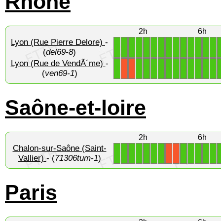
Rhône
2h
6h
Lyon (Rue Pierre Delore)
-
1
1
1
1
1
1
1
1
1
1
1
1
1
1
(
del69-8
)
Lyon (Rue de VendÃ´me)
-
1
1
1
1
1
1
1
1
1
1
1
1
X
X
(
ven69-1
)
Saône-et-loire
2h
6h
Chalon-sur-Saône (Saint-
1
1
1
1
1
1
1
1
1
1
1
1
X
X
Vallier)
- (
71306tum-1
)
Paris