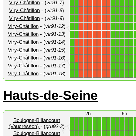
Viry-Châtillon
- (
vir91-7
)
1
1
1
1
1
1
1
X
X
X
X
X
X
X
Viry-Châtillon
- (
vir91-8
)
1
1
1
1
1
1
1
X
X
X
X
X
X
X
Viry-Châtillon
- (
vir91-9
)
1
1
1
1
1
1
1
X
X
X
X
X
X
X
Viry-Châtillon
- (
vir91-12
)
1
1
1
1
1
1
1
X
X
X
X
X
X
X
Viry-Châtillon
- (
vir91-13
)
1
1
1
1
1
1
1
X
X
X
X
X
X
X
Viry-Châtillon
- (
vir91-14
)
1
1
1
1
1
1
X
X
X
X
X
X
X
X
Viry-Châtillon
- (
vir91-15
)
1
1
1
1
1
1
X
X
X
X
X
X
X
X
Viry-Châtillon
- (
vir91-16
)
1
1
1
1
1
1
X
X
X
X
X
X
X
X
Viry-Châtillon
- (
vir91-17
)
1
1
1
1
1
1
1
X
X
X
X
X
X
X
Viry-Châtillon
- (
vir91-18
)
1
1
1
1
1
1
1
X
X
X
X
X
X
X
Hauts-de-Seine
2h
6h
Boulogne-Billancourt
1
1
1
1
1
1
1
1
1
1
1
1
1
1
(Vaucresson)
- (
gru92-2
)
Boulogne-Billancourt