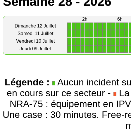
Semaine 28 - 2026
2h
6h
1
1
1
1
1
1
1
1
1
1
1
1
1
1
Dimanche 12 Juillet
1
1
1
1
1
1
1
1
1
1
1
1
1
1
Samedi 11 Juillet
1
1
1
1
1
1
1
1
1
1
1
1
1
1
Vendredi 10 Juillet
1
1
1
1
1
1
1
1
1
1
1
1
1
1
Jeudi 09 Juillet
Légende :
Aucun incident su
en cours sur ce secteur -
La 
NRA-75 : équipement en IPV
Une case : 30 minutes. Free-r
m