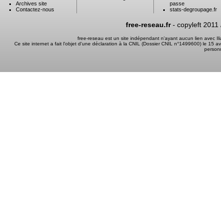
Archives site
passe
Contactez-nous
stats-degroupage.fr
free-reseau.fr
- copyleft 2011
free-reseau est un site indépendant n'ayant aucun lien avec I
Ce site internet a fait l'objet d'une déclaration à la CNIL (Dossier CNIL n°1499600) le 15 a
person