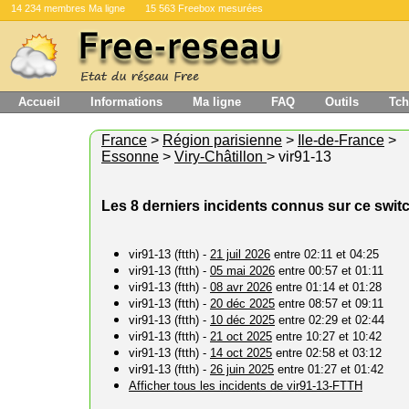
14 234 membres Ma ligne
15 563 Freebox mesurées
Accueil
Informations
Ma ligne
FAQ
Outils
Tch
France
>
Région parisienne
>
Ile-de-France
>
Essonne
>
Viry-Châtillon
> vir91-13
Les 8 derniers incidents connus sur ce swit
vir91-13 (ftth) -
21 juil 2026
entre 02:11 et 04:25
vir91-13 (ftth) -
05 mai 2026
entre 00:57 et 01:11
vir91-13 (ftth) -
08 avr 2026
entre 01:14 et 01:28
vir91-13 (ftth) -
20 déc 2025
entre 08:57 et 09:11
vir91-13 (ftth) -
10 déc 2025
entre 02:29 et 02:44
vir91-13 (ftth) -
21 oct 2025
entre 10:27 et 10:42
vir91-13 (ftth) -
14 oct 2025
entre 02:58 et 03:12
vir91-13 (ftth) -
26 juin 2025
entre 01:27 et 01:42
Afficher tous les incidents de vir91-13-FTTH