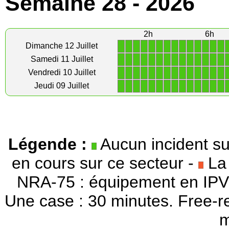
Semaine 28 - 2026
2h
6h
1
1
1
1
1
1
1
1
1
1
1
1
1
1
Dimanche 12 Juillet
1
1
1
1
1
1
1
1
1
1
1
1
1
1
Samedi 11 Juillet
1
1
1
1
1
1
1
1
1
1
1
1
1
1
Vendredi 10 Juillet
1
1
1
1
1
1
1
1
1
1
1
1
1
1
Jeudi 09 Juillet
Légende :
Aucun incident su
en cours sur ce secteur -
La 
NRA-75 : équipement en IPV
Une case : 30 minutes. Free-r
m