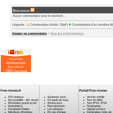
Discussion
Aucun commentaire pour le moment ...
Légende :
Commentaire Admin / Staff |
Commentaire d'un membre Ma
-
Ajouter un commentaire
Tous les commentaires
Free-reseau.fr
Portail Free-reseau
975 visiteurs
Soutenez-nous
Version mobile
Accessibilité - déf. visuel
On parle de nous
Test de débit
Résolution grand ecran
Annonceurs
Test IPV4 / IPV6
Newsletters
Recrutements
Smokeping
Facebook
•
Twitter
Les tutoriaux
Upload service
Membres d'honneur
En cas d'orage
Générateur mots de