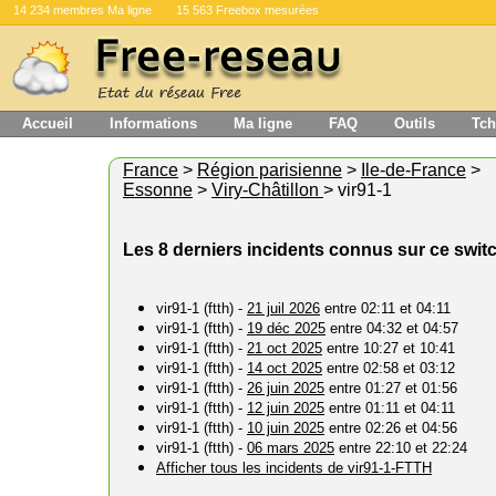
14 234 membres Ma ligne
15 563 Freebox mesurées
Accueil
Informations
Ma ligne
FAQ
Outils
Tch
France
>
Région parisienne
>
Ile-de-France
>
Essonne
>
Viry-Châtillon
> vir91-1
Les 8 derniers incidents connus sur ce swit
vir91-1 (ftth) -
21 juil 2026
entre 02:11 et 04:11
vir91-1 (ftth) -
19 déc 2025
entre 04:32 et 04:57
vir91-1 (ftth) -
21 oct 2025
entre 10:27 et 10:41
vir91-1 (ftth) -
14 oct 2025
entre 02:58 et 03:12
vir91-1 (ftth) -
26 juin 2025
entre 01:27 et 01:56
vir91-1 (ftth) -
12 juin 2025
entre 01:11 et 04:11
vir91-1 (ftth) -
10 juin 2025
entre 02:26 et 04:56
vir91-1 (ftth) -
06 mars 2025
entre 22:10 et 22:24
Afficher tous les incidents de vir91-1-FTTH