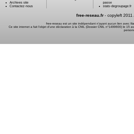
Archives site
passe
Contactez-nous
stats-degroupage.fr
free-reseau.fr
- copyleft 2011
free-reseau est un site indépendant n'ayant aucun lien avec I
Ce site internet a fait l'objet d'une déclaration à la CNIL (Dossier CNIL n°1499600) le 15 a
person