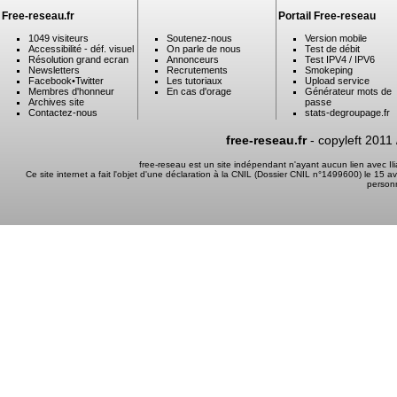
Free-reseau.fr
Portail Free-reseau
1049 visiteurs
Soutenez-nous
Version mobile
Accessibilité - déf. visuel
On parle de nous
Test de débit
Résolution grand ecran
Annonceurs
Test IPV4 / IPV6
Newsletters
Recrutements
Smokeping
Facebook
•
Twitter
Les tutoriaux
Upload service
Membres d'honneur
En cas d'orage
Générateur mots de
Archives site
passe
Contactez-nous
stats-degroupage.fr
free-reseau.fr
- copyleft 2011
free-reseau est un site indépendant n'ayant aucun lien avec I
Ce site internet a fait l'objet d'une déclaration à la CNIL (Dossier CNIL n°1499600) le 15 a
person