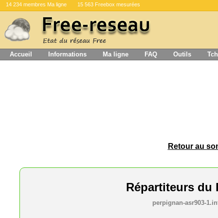
14 234 membres Ma ligne
15 563 Freebox mesurées
Accueil
Informations
Ma ligne
FAQ
Outils
Tch
Retour au som
Répartiteurs d
perpignan-asr903-1.int