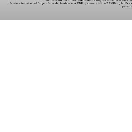
Ce site internet a fait l'objet d'une déclaration à la CNIL (Dossier CNIL n°1499600) le 15 a
person