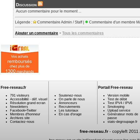
Discussion
Aucun commentaire pour le moment ...
Légende :
Commentaire Admin / Staff |
Commentaire d'un membre Ma
-
Ajouter un commentaire
Tous les commentaires
Free-reseau.fr
Portail Free-reseau
791 visiteurs
Soutenez-nous
Version mobile
Accessibilité - déf. visuel
On parle de nous
Test de débit
Résolution grand ecran
Annonceurs
Test IPV4 / IPV6
Newsletters
Recrutements
Smokeping
Facebook
•
Twitter
Les tutoriaux
Upload service
Membres d'honneur
En cas d'orage
Générateur mots de
Archives site
passe
Contactez-nous
stats-degroupage.fr
free-reseau.fr
- copyleft 2011
free-reseau est un site indépendant n'ayant aucun lien avec I