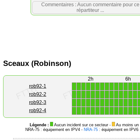
Commentaires : Aucun commentaire pour ce
répartiteur ...
Sceaux (Robinson)
2h
6h
1
1
1
1
1
1
1
1
1
1
1
1
1
1
rob92-1
1
1
1
1
1
1
1
1
1
1
1
1
1
1
rob92-2
1
1
1
1
1
1
1
1
1
1
1
1
1
1
rob92-3
1
1
1
1
1
1
1
1
1
1
1
1
1
1
rob92-4
Légende :
Aucun incident sur ce secteur -
Au moins un i
NRA-75 : équipement en IPV4 -
NRA-75
: équipement en IPV6 -