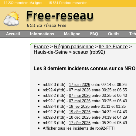
14 232 membres Ma ligne
15 561 Freebox mesurées
Accueil
Informations
Ma ligne
FAQ
Outils
Tch
France
>
Région parisienne
>
Ile-de-France
>
Hauts-de-Seine
> sceaux (rob92)
Les 8 derniers incidents connus sur ce NRO
rob92-3 (ftth) -
17 juin 2026
entre 09:14 et 09:26
rob92-4 (ftth) -
07 mai 2026
entre 00:25 et 06:55
rob92-2 (ftth) -
07 mai 2026
entre 00:25 et 06:40
rob92-1 (ftth) -
07 mai 2026
entre 00:25 et 06:40
rob92-4 (ftth) -
19 fév 2026
entre 01:11 et 01:26
rob92-2 (ftth) -
19 déc 2025
entre 04:32 et 04:43
rob92-3 (ftth) -
18 déc 2025
entre 04:19 et 04:29
rob92-3 (ftth) -
17 déc 2025
entre 05:39 et 05:49
Afficher tous les incidents de rob92-FTTH