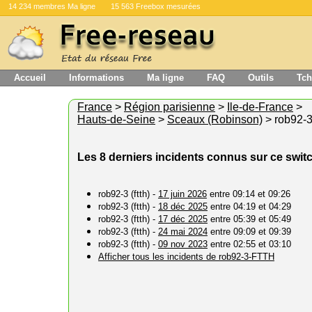
14 234 membres Ma ligne
15 563 Freebox mesurées
Accueil
Informations
Ma ligne
FAQ
Outils
Tch
France
>
Région parisienne
>
Ile-de-France
>
Hauts-de-Seine
>
Sceaux (Robinson)
> rob92-
Les 8 derniers incidents connus sur ce swit
rob92-3 (ftth) -
17 juin 2026
entre 09:14 et 09:26
rob92-3 (ftth) -
18 déc 2025
entre 04:19 et 04:29
rob92-3 (ftth) -
17 déc 2025
entre 05:39 et 05:49
rob92-3 (ftth) -
24 mai 2024
entre 09:09 et 09:39
rob92-3 (ftth) -
09 nov 2023
entre 02:55 et 03:10
Afficher tous les incidents de rob92-3-FTTH