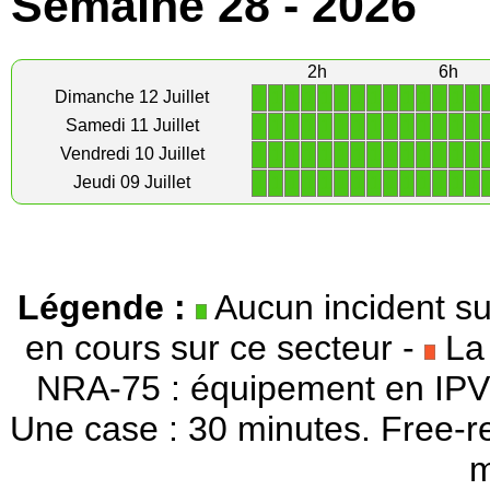
Semaine 28 - 2026
2h
6h
1
1
1
1
1
1
1
1
1
1
1
1
1
1
Dimanche 12 Juillet
1
1
1
1
1
1
1
1
1
1
1
1
1
1
Samedi 11 Juillet
1
1
1
1
1
1
1
1
1
1
1
1
1
1
Vendredi 10 Juillet
1
1
1
1
1
1
1
1
1
1
1
1
1
1
Jeudi 09 Juillet
Légende :
Aucun incident su
en cours sur ce secteur -
La 
NRA-75 : équipement en IPV
Une case : 30 minutes. Free-r
m