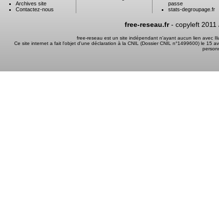
Archives site
passe
Contactez-nous
stats-degroupage.fr
free-reseau.fr
- copyleft 2011
free-reseau est un site indépendant n'ayant aucun lien avec I
Ce site internet a fait l'objet d'une déclaration à la CNIL (Dossier CNIL n°1499600) le 15 a
person