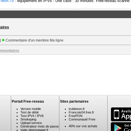
-
NRA-75
: équipement en IPV6 - Une case : 30 minutes. Free-reseau scanne l
taires
 |
Commentaire d'un membre Ma ligne
ommentaires
Portail Free-reseau
Sites partenaires
Version mobile
trubleeon.fr
Test de débit
Francois04.free.fr
Test IPV4 / IPV6
FreePON
Smokeping
Communauté Free
Upload service
40% sur vos achats
Générateur mots de passe
stats-degroupage.fr