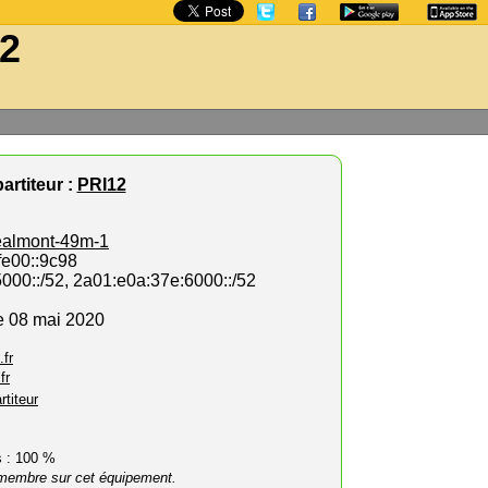
-2
artiteur :
PRI12
ealmont-49m-1
fe00::9c98
5000::/52, 2a01:e0a:37e:6000::/52
e 08 mai 2020
.fr
fr
rtiteur
rs : 100 %
membre sur cet équipement.