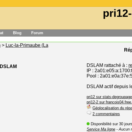
pri12
at
Blog
Forum
n
>
Luc-la-Primaube (La
Rép
DSLAM rattaché à :
r
e DSLAM
IP : 2a01:e05:a:1700:
Pool : 2a01:e0a:37e:
DSLAM actif depuis l
pri12 sur stats-degroupage
pri12-2 sur francois04.free.
Géolocalisation du répa
2 commentaires
Disponibilité sur 30 jou
Service Ma ligne
- Aucun 