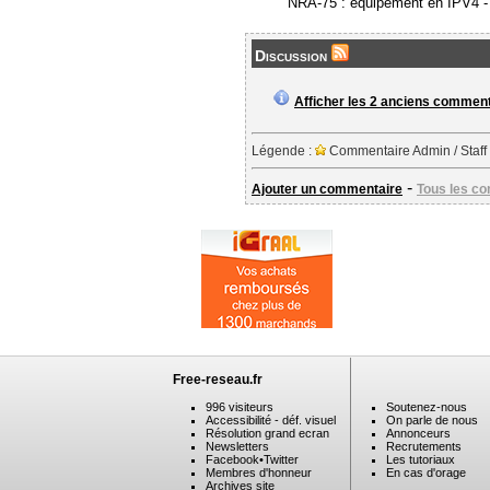
NRA-75 : équipement en IPV4 
Discussion
Afficher les 2 anciens commen
Légende :
Commentaire Admin / Staff
-
Ajouter un commentaire
Tous les c
Free-reseau.fr
996 visiteurs
Soutenez-nous
Accessibilité - déf. visuel
On parle de nous
Résolution grand ecran
Annonceurs
Newsletters
Recrutements
Facebook
•
Twitter
Les tutoriaux
Membres d'honneur
En cas d'orage
Archives site