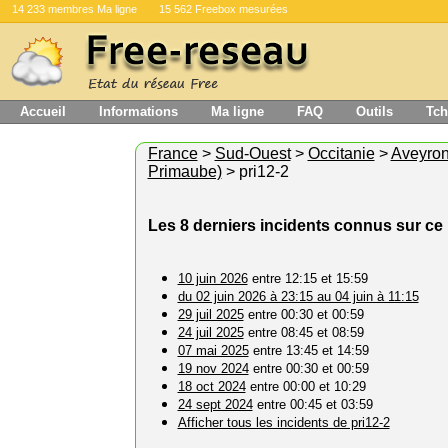
14 233 membres Ma ligne
15 562 Freebox mesurées
Accueil
Informations
Ma ligne
FAQ
Outils
Tch
France
>
Sud-Ouest
>
Occitanie
>
Aveyro
Primaube)
> pri12-2
Les 8 derniers incidents connus sur c
10 juin 2026
entre 12:15 et 15:59
du 02 juin 2026 à 23:15 au 04 juin à 11:15
29 juil 2025
entre 00:30 et 00:59
24 juil 2025
entre 08:45 et 08:59
07 mai 2025
entre 13:45 et 14:59
19 nov 2024
entre 00:30 et 00:59
18 oct 2024
entre 00:00 et 10:29
24 sept 2024
entre 00:45 et 03:59
Afficher tous les incidents de pri12-2