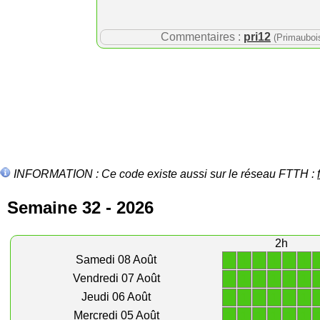
Commentaires :
pri12
(Primauboi
INFORMATION : Ce code existe aussi sur le réseau FTTH :
Semaine 32 - 2026
2h
1
1
1
1
1
1
Samedi 08 Août
1
1
1
1
1
1
Vendredi 07 Août
1
1
1
1
1
1
Jeudi 06 Août
1
1
1
1
1
1
Mercredi 05 Août