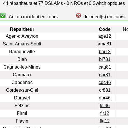
44 répartiteurs et 77 DSLAMs - 0 NROs et 0 Switch optiques
: Aucun incident en cours
: Incident(s) en cours
Répartiteur
Code
N
Agen-d'Aveyron
age12
Saint-Amans-Soult
ama81
Baraqueville
bar12
Blan
bl781
Cagnac-les-Mines
cag81
Carmaux
car81
Capdenac
cdc46
Cordes-sur-Ciel
cr881
Duravel
dur46
Felzins
fel46
Firmi
fir12
Flavin
fla12