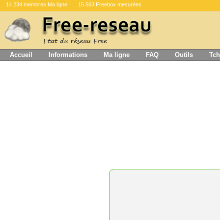
14 234 membres Ma ligne
15 563 Freebox mesurées
Accueil
Informations
Ma ligne
FAQ
Outils
Tch