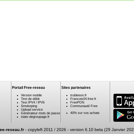
Portail Free-reseau
Sites partenaires
Version mobile
trubleeon.fr
Test de débit
Francois04.free.fr
Test IPV4 / IPV6
FreePON
Smokeping
Communauté Free
Upload service
40% sur vos achats
Générateur mots de passe
stats-degroupage.fr
ree-reseau.fr
- copyleft 2011 / 2026 -
version 6.10 beta (29 Janvier 202