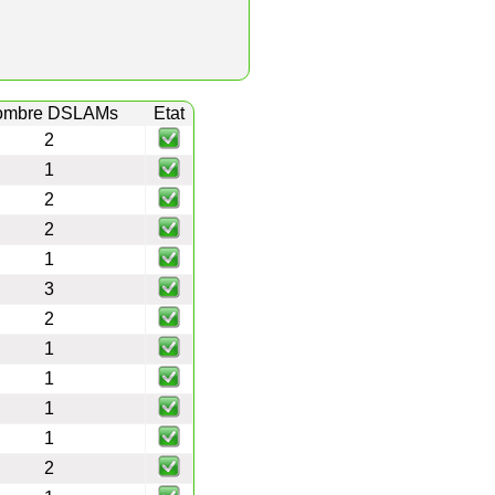
ombre DSLAMs
Etat
2
1
2
2
1
3
2
1
1
1
1
2