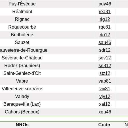
Puy-l'Évêque
puy46
Réalmont
rea81
Rignac
rig12
Roquecourbe
rqc81
Bertholène
rto12
Sauzet
sau46
auveterre-de-Rouergue
sdr12
Sévérac-le-Château
sev12
Rodez (Sauniers)
sn812
Saint-Geniez-d'Olt
stz12
Vabre
vab81
Villeneuve-sur-Vère
viv81
Valady
vly12
Baraqueville (Lax)
xal12
Cahors (Begoux)
xgu46
NROs
Code
N