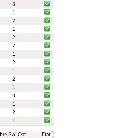
3
1
2
1
2
2
1
2
1
2
1
3
1
2
1
bre Swi Opti
Etat