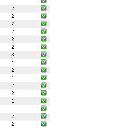
1
2
2
2
2
2
2
3
4
2
1
2
2
1
1
2
2