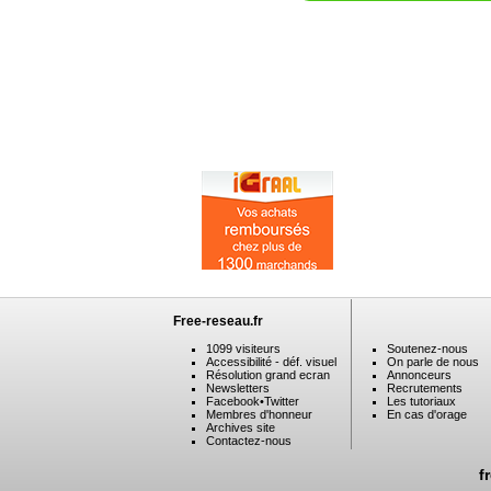
Free-reseau.fr
1099 visiteurs
Soutenez-nous
Accessibilité - déf. visuel
On parle de nous
Résolution grand ecran
Annonceurs
Newsletters
Recrutements
Facebook
•
Twitter
Les tutoriaux
Membres d'honneur
En cas d'orage
Archives site
Contactez-nous
f