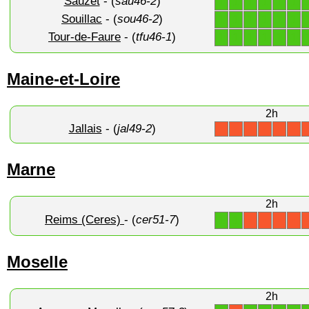
Sauzet
- (
sau46-2
)
1
1
1
1
1
1
Souillac
- (
sou46-2
)
1
1
1
1
1
1
Tour-de-Faure
- (
tfu46-1
)
1
1
1
1
1
1
Maine-et-Loire
2h
Jallais
- (
jal49-2
)
X
X
X
X
X
X
Marne
2h
Reims (Ceres)
- (
cer51-7
)
1
1
X
X
X
X
Moselle
2h