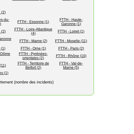
 (2)
es-du-
FTTH - Haute-
FTTH - Essonne (1)
)
Garonne (1)
FTTH - Loire-Atlantique
 (2)
FTTH - Loiret (1)
(4)
Garonne
FTTH - Marne (2)
FTTH - Moselle (11)
 (1)
FTTH - Orne (1)
FTTH - Paris (2)
e-Dôme
FTTH - Pyrénées-
FTTH - Rhône (10)
orientales (2)
FTTH - Territoire de
FTTH - Val-de-
(11)
Belfort (2)
Marne (5)
es (1)
rtement (nombre des incidents)