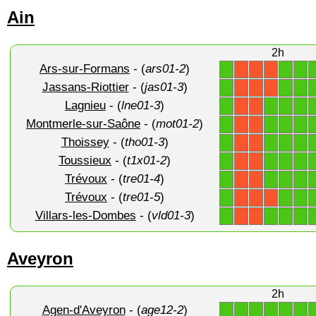
Ain
2h
Ars-sur-Formans
- (
ars01-2
)
1
1
1
X
X
X
Jassans-Riottier
- (
jas01-3
)
1
1
1
X
X
X
Lagnieu
- (
lne01-3
)
1
1
1
1
X
X
Montmerle-sur-Saône
- (
mot01-2
)
1
1
1
1
X
X
Thoissey
- (
tho01-3
)
1
1
1
1
X
X
Toussieux
- (
t1x01-2
)
1
1
1
1
X
X
Trévoux
- (
tre01-4
)
1
1
1
1
X
X
Trévoux
- (
tre01-5
)
1
1
1
X
X
X
Villars-les-Dombes
- (
vld01-3
)
1
1
1
1
X
X
Aveyron
2h
Agen-d'Aveyron
- (
age12-2
)
1
1
1
1
1
1