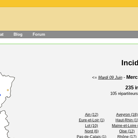
at
Blog
Forum
Inci
-
Merc
<=
Mardi 09 Juin
235 i
105 répartiteu
Ain (12)
Aveyron (18)
Eure-et-Loir (1)
Haut-Rhin (1
Lot (10)
Maine-et-Loire 
Nord (6)
Oise (12)
Pas-de-Calais (1)
Rhône (17)