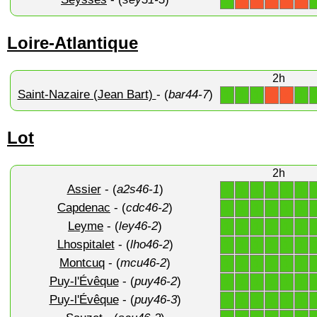
1
X
X
X
X
X
Loire-Atlantique
2h
Saint-Nazaire (Jean Bart)
- (
bar44-7
)
1
1
1
1
X
X
Lot
2h
Assier
- (
a2s46-1
)
1
1
1
1
1
1
Capdenac
- (
cdc46-2
)
1
1
1
1
1
1
Leyme
- (
ley46-2
)
1
1
1
1
1
1
Lhospitalet
- (
lho46-2
)
1
1
1
1
1
1
Montcuq
- (
mcu46-2
)
1
1
1
1
1
1
Puy-l'Évêque
- (
puy46-2
)
1
1
1
1
1
1
Puy-l'Évêque
- (
puy46-3
)
1
1
1
1
1
1