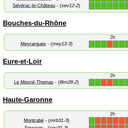
Sévérac-le-Château
- (
sev12-2
)
1
1
1
1
1
1
Bouches-du-Rhône
2h
Meyrargues
- (
mey13-3
)
1
1
1
1
1
X
Eure-et-Loir
2h
Le Mesnil-Thomas
- (
8tm28-2
)
1
1
1
1
X
X
Haute-Garonne
2h
Montrabé
- (
mrb31-3
)
1
X
X
X
X
X
Seysses
- (
sey31-3
)