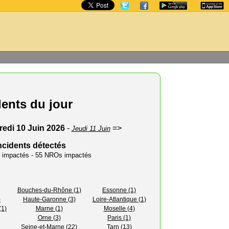
dents du jour
redi 10 Juin 2026
-
=>
Jeudi 11 Juin
ncidents détectés
rs impactés - 55 NROs impactés
Bouches-du-Rhône (1)
Essonne (1)
)
Haute-Garonne (3)
Loire-Atlantique (1)
(1)
Marne (1)
Moselle (4)
Orne (3)
Paris (1)
Seine-et-Marne (22)
Tarn (13)