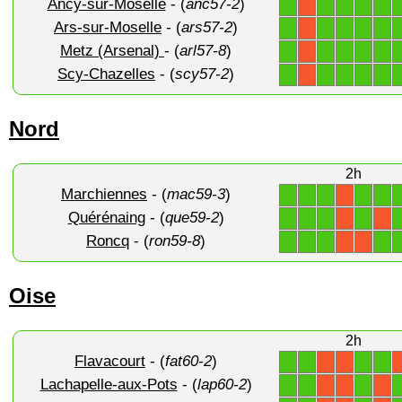
Ancy-sur-Moselle
- (
anc57-2
)
1
1
1
1
1
X
Ars-sur-Moselle
- (
ars57-2
)
1
1
1
1
1
X
Metz (Arsenal)
- (
arl57-8
)
1
1
1
1
1
X
Scy-Chazelles
- (
scy57-2
)
1
1
1
1
1
X
Nord
2h
Marchiennes
- (
mac59-3
)
1
1
1
1
1
X
Quérénaing
- (
que59-2
)
1
1
1
1
X
X
Roncq
- (
ron59-8
)
1
1
1
1
X
X
Oise
2h
Flavacourt
- (
fat60-2
)
1
1
1
1
X
X
Lachapelle-aux-Pots
- (
lap60-2
)
1
1
1
X
X
X