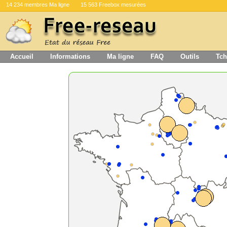
14 234 membres Ma ligne
15 563 Freebox mesurées
Accueil
Informations
Ma ligne
FAQ
Outils
Tch