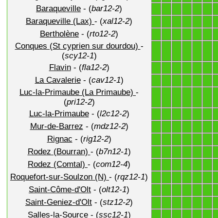
Baraqueville
- (
bar12-2
)
1
1
1
1
1
1
Baraqueville (Lax)
- (
xal12-2
)
1
1
1
1
1
1
Bertholène
- (
rto12-2
)
1
1
1
1
1
1
Conques (St cyprien sur dourdou)
-
1
1
1
1
1
1
(
scy12-1
)
Flavin
- (
fla12-2
)
1
1
1
1
1
1
La Cavalerie
- (
cav12-1
)
1
1
1
1
1
1
Luc-la-Primaube (La Primaube)
-
1
1
1
1
1
1
(
pri12-2
)
Luc-la-Primaube
- (
l2c12-2
)
1
1
1
1
1
1
Mur-de-Barrez
- (
mdz12-2
)
1
1
1
1
1
1
Rignac
- (
rig12-2
)
1
1
1
1
1
1
Rodez (Bourran)
- (
b7n12-1
)
1
1
1
1
1
1
Rodez (Comtal)
- (
com12-4
)
1
1
1
1
1
1
Roquefort-sur-Soulzon (N)
- (
rqz12-1
)
1
1
1
1
1
1
Saint-Côme-d'Olt
- (
olt12-1
)
1
1
1
1
1
1
Saint-Geniez-d'Olt
- (
stz12-2
)
1
1
1
1
1
1
Salles-la-Source
- (
ssc12-1
)
1
1
1
1
1
1