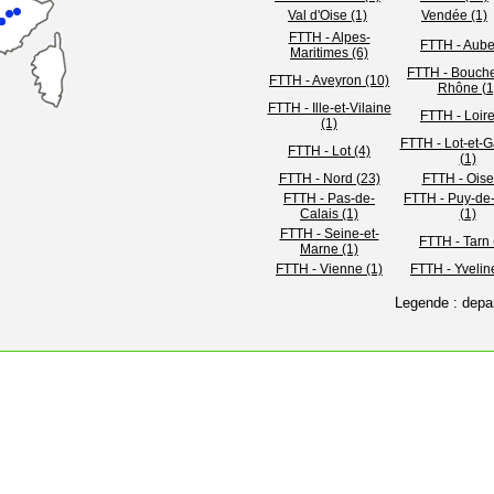
Val d'Oise (1)
Vendée (1)
FTTH - Alpes-
FTTH - Aube
Maritimes (6)
FTTH - Bouch
FTTH - Aveyron (10)
Rhône (1
FTTH - Ille-et-Vilaine
FTTH - Loire
(1)
FTTH - Lot-et-
FTTH - Lot (4)
(1)
FTTH - Nord (23)
FTTH - Oise
FTTH - Pas-de-
FTTH - Puy-d
Calais (1)
(1)
FTTH - Seine-et-
FTTH - Tarn 
Marne (1)
FTTH - Vienne (1)
FTTH - Yvelin
Legende : depa