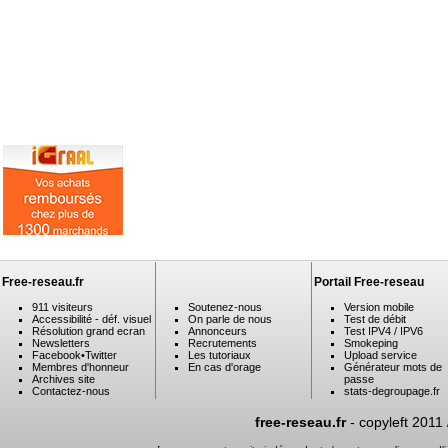
Free-reseau.fr
Portail Free-reseau
911 visiteurs
Soutenez-nous
Version mobile
Accessibilité - déf. visuel
On parle de nous
Test de débit
Résolution grand ecran
Annonceurs
Test IPV4 / IPV6
Newsletters
Recrutements
Smokeping
Facebook
•
Twitter
Les tutoriaux
Upload service
Membres d'honneur
En cas d'orage
Générateur mots de
Archives site
passe
Contactez-nous
stats-degroupage.fr
free-reseau.fr
- copyleft 2011