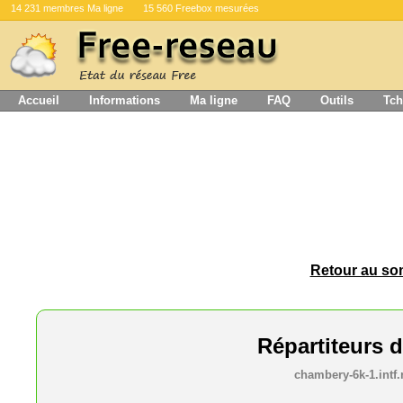
14 231 membres Ma ligne
15 560 Freebox mesurées
Accueil
Informations
Ma ligne
FAQ
Outils
Tch
Retour au som
Répartiteurs
chambery-6k-1.intf.