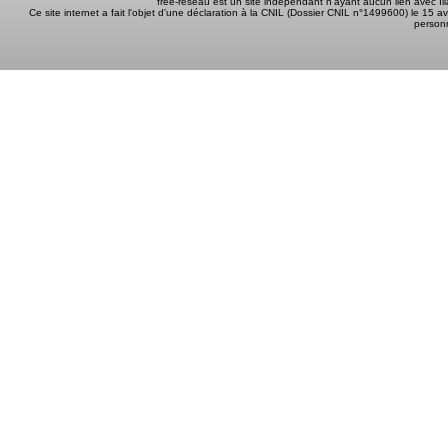
free-reseau est un site indépendant n'ayant aucun lien avec I
Ce site internet a fait l'objet d'une déclaration à la CNIL (Dossier CNIL n°1499600) le 15 a
person