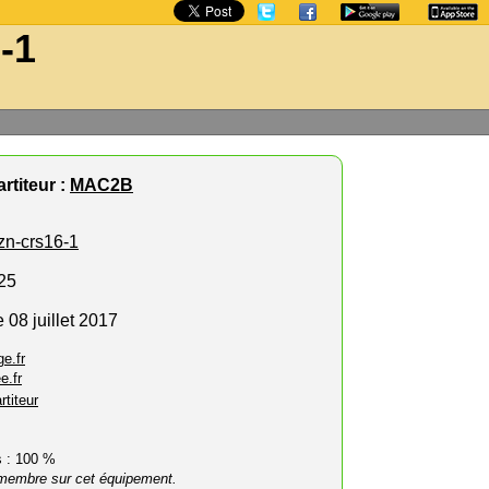
-1
rtiteur :
MAC2B
zn-crs16-1
/25
 08 juillet 2017
e.fr
e.fr
rtiteur
rs : 100 %
membre sur cet équipement.