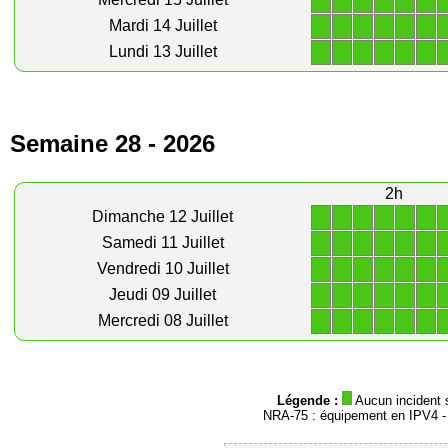
1
1
1
1
1
1
1
1
1
1
1
1
Mardi 14 Juillet
1
1
1
1
1
1
Lundi 13 Juillet
Semaine 28 - 2026
2h
1
1
1
1
1
1
Dimanche 12 Juillet
1
1
1
1
1
1
Samedi 11 Juillet
1
1
1
1
1
1
Vendredi 10 Juillet
1
1
1
1
1
1
Jeudi 09 Juillet
1
1
1
1
1
1
Mercredi 08 Juillet
Légende :
Aucun incident 
NRA-75 : équipement en IPV4 