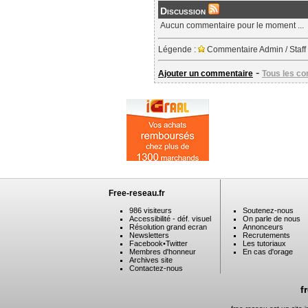
Discussion
Aucun commentaire pour le moment ...
Légende :
Commentaire Admin / Staff
-
Ajouter un commentaire
Tous les c
Free-reseau.fr
986 visiteurs
Soutenez-nous
Accessibilité - déf. visuel
On parle de nous
Résolution grand ecran
Annonceurs
Newsletters
Recrutements
Facebook
•
Twitter
Les tutoriaux
Membres d'honneur
En cas d'orage
Archives site
Contactez-nous
f