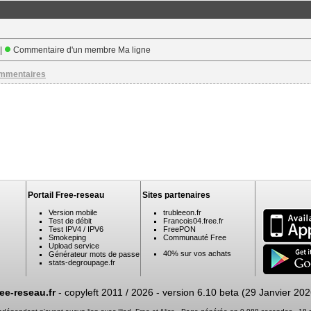
 |
Commentaire d'un membre Ma ligne
ommentaires
Portail Free-reseau
Sites partenaires
Version mobile
trubleeon.fr
Test de débit
Francois04.free.fr
Test IPV4 / IPV6
FreePON
Smokeping
Communauté Free
Upload service
40% sur vos achats
Générateur mots de passe
stats-degroupage.fr
ree-reseau.fr
- copyleft 2011 / 2026 -
version 6.10 beta (29 Janvier 202