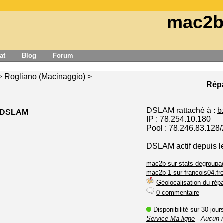
mac2b
at
Blog
Forum
>
Rogliano (Macinaggio)
>
Répa
DSLAM rattaché à :
b
e DSLAM
IP : 78.254.10.180
Pool : 78.246.83.128
DSLAM actif depuis le
mac2b sur stats-degroupag
mac2b-1 sur francois04.fre
Géolocalisation du répa
0 commentaire
Disponibilité sur 30 jou
Service Ma ligne
- Aucun 