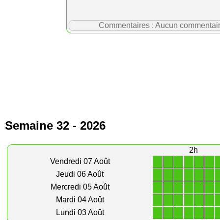
Commentaires : Aucun commentaire p
Semaine 32 - 2026
2h
1
1
1
1
1
1
Vendredi 07 Août
1
1
1
1
1
1
Jeudi 06 Août
1
1
1
1
1
1
Mercredi 05 Août
1
1
1
1
1
1
Mardi 04 Août
1
1
1
1
1
1
Lundi 03 Août