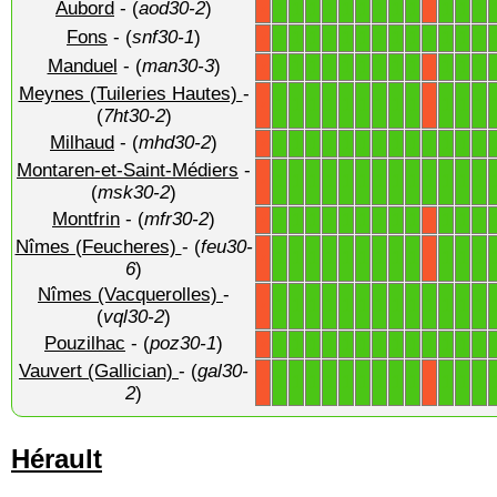
Aubord
- (
aod30-2
)
1
1
1
1
1
1
1
1
1
1
1
1
X
X
Fons
- (
snf30-1
)
1
1
1
1
1
1
1
1
1
1
1
1
1
X
Manduel
- (
man30-3
)
1
1
1
1
1
1
1
1
1
1
1
1
X
X
Meynes (Tuileries Hautes)
-
1
1
1
1
1
1
1
1
1
1
1
1
X
X
(
7ht30-2
)
Milhaud
- (
mhd30-2
)
1
1
1
1
1
1
1
1
1
1
1
1
1
X
Montaren-et-Saint-Médiers
-
1
1
1
1
1
1
1
1
1
1
1
1
1
X
(
msk30-2
)
Montfrin
- (
mfr30-2
)
1
1
1
1
1
1
1
1
1
1
1
1
X
X
Nîmes (Feucheres)
- (
feu30-
1
1
1
1
1
1
1
1
1
1
1
1
X
X
6
)
Nîmes (Vacquerolles)
-
1
1
1
1
1
1
1
1
1
1
1
1
1
X
(
vql30-2
)
Pouzilhac
- (
poz30-1
)
1
1
1
1
1
1
1
1
1
1
1
1
1
X
Vauvert (Gallician)
- (
gal30-
1
1
1
1
1
1
1
1
1
1
1
1
X
X
2
)
Hérault