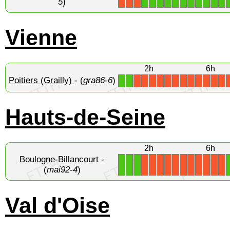
5
)
Vienne
2h
6h
Poitiers (Grailly)
- (
gra86-6
)
1
1
X
X
X
X
X
X
X
X
X
X
X
X
Hauts-de-Seine
2h
6h
Boulogne-Billancourt
-
1
1
1
X
X
X
X
X
X
X
X
X
X
X
(
mai92-4
)
Val d'Oise