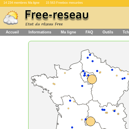
14 234 membres Ma ligne
15 563 Freebox mesurées
Accueil
Informations
Ma ligne
FAQ
Outils
Tch