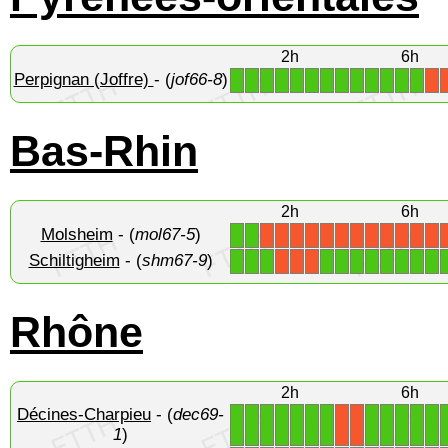
2h
6h
Perpignan (Joffre)
- (
jof66-8
)
1
1
1
1
1
1
1
1
1
1
1
1
1
X
Bas-Rhin
2h
6h
Molsheim
- (
mol67-5
)
1
1
X
X
X
X
X
X
X
X
X
X
X
X
Schiltigheim
- (
shm67-9
)
1
1
1
1
1
1
1
1
1
1
1
X
X
X
Rhône
2h
6h
Décines-Charpieu
- (
dec69-
1
1
1
1
1
1
1
1
1
1
1
1
X
X
1
)