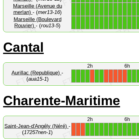
Marseille (Avenue du
1
1
1
1
1
1
1
1
1
1
1
1
1
1
merlan)
- (
mer13-16
)
Marseille (Boulevard
1
1
1
1
1
1
1
1
1
1
1
1
1
1
Rouvier)
- (
rou13-5
)
Cantal
2h
6h
Aurillac (Republique)
-
1
1
1
1
1
1
1
1
X
X
X
X
X
X
(
aua15-1
)
Charente-Maritime
2h
6h
Saint-Jean-d'Angély (Néré)
-
1
1
1
1
1
1
1
1
1
1
1
X
X
X
(
17257nen-1
)