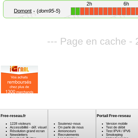
2h
6h
Domont
- (
dom95-5
)
1
1
X
X
X
X
X
X
X
X
X
X
X
X
--- Page en cache - 2
Free-reseau.fr
Portail Free-reseau
1228 visiteurs
Soutenez-nous
Version mobile
Accessibilité - déf. visuel
On parle de nous
Test de débit
Résolution grand ecran
Annonceurs
Test IPV4 / IPV6
Newsletters
Recrutements
Smokeping