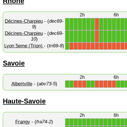
Rhône
2h
6h
Décines-Charpieu
- (
dec69-
1
1
1
1
1
1
1
1
1
1
1
1
1
X
9
)
Décines-Charpieu
- (
dec69-
1
1
1
1
1
1
1
1
1
1
1
1
1
X
10
)
Lyon 5eme (Trion)
- (
tri69-8
)
1
X
X
X
X
X
X
X
X
X
X
X
X
X
Savoie
2h
6h
Albertville
- (
abv73-5
)
1
1
1
1
1
1
X
X
X
X
X
X
X
X
Haute-Savoie
2h
6h
Frangy
- (
fra74-2
)
1
1
1
1
1
1
1
1
1
1
1
1
1
1