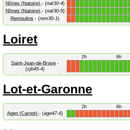
Nîmes (Natoire)
- (
nat30-4
)
1
1
1
1
1
1
1
1
1
1
1
1
X
X
Nîmes (Natoire)
- (
nat30-5
)
1
1
1
1
1
1
1
1
1
1
1
1
X
X
Remoulins
- (
rem30-1
)
1
1
1
1
1
1
1
1
1
1
1
1
X
X
Loiret
2h
6h
Saint-Jean-de-Braye
-
1
1
1
1
1
1
1
1
1
1
1
X
X
X
(
sjb45-4
)
Lot-et-Garonne
2h
6h
Agen (Carnot)
- (
age47-6
)
1
1
X
X
X
X
X
X
X
X
X
X
X
X