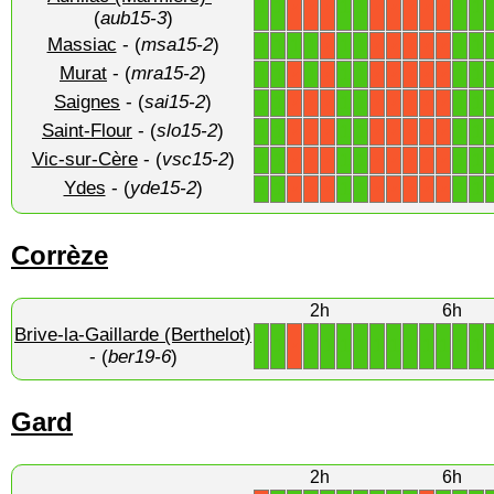
1
1
1
1
1
1
X
X
X
X
X
X
X
X
(
aub15-3
)
Massiac
- (
msa15-2
)
1
1
1
1
1
1
1
1
X
X
X
X
X
X
Murat
- (
mra15-2
)
1
1
1
1
1
1
1
X
X
X
X
X
X
X
Saignes
- (
sai15-2
)
1
1
1
1
1
1
X
X
X
X
X
X
X
X
Saint-Flour
- (
slo15-2
)
1
1
1
1
1
1
X
X
X
X
X
X
X
X
Vic-sur-Cère
- (
vsc15-2
)
1
1
1
1
1
1
X
X
X
X
X
X
X
X
Ydes
- (
yde15-2
)
1
1
1
1
1
1
X
X
X
X
X
X
X
X
Corrèze
2h
6h
Brive-la-Gaillarde (Berthelot)
1
1
1
1
1
1
1
1
1
1
1
1
1
X
- (
ber19-6
)
Gard
2h
6h