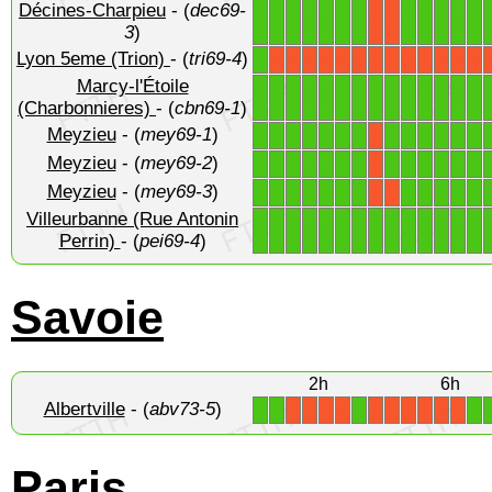
Décines-Charpieu
- (
dec69-
1
1
1
1
1
1
1
1
1
1
1
1
X
X
3
)
Lyon 5eme (Trion)
- (
tri69-4
)
1
X
X
X
X
X
X
X
X
X
X
X
X
X
Marcy-l'Étoile
1
1
1
1
1
1
1
1
1
1
1
1
1
1
(Charbonnieres)
- (
cbn69-1
)
Meyzieu
- (
mey69-1
)
1
1
1
1
1
1
1
1
1
1
1
1
1
X
Meyzieu
- (
mey69-2
)
1
1
1
1
1
1
1
1
1
1
1
1
1
X
Meyzieu
- (
mey69-3
)
1
1
1
1
1
1
1
1
1
1
1
1
X
X
Villeurbanne (Rue Antonin
1
1
1
1
1
1
1
1
1
1
1
1
1
1
Perrin)
- (
pei69-4
)
Savoie
2h
6h
Albertville
- (
abv73-5
)
1
1
1
1
X
X
X
X
X
X
X
X
X
X
Paris