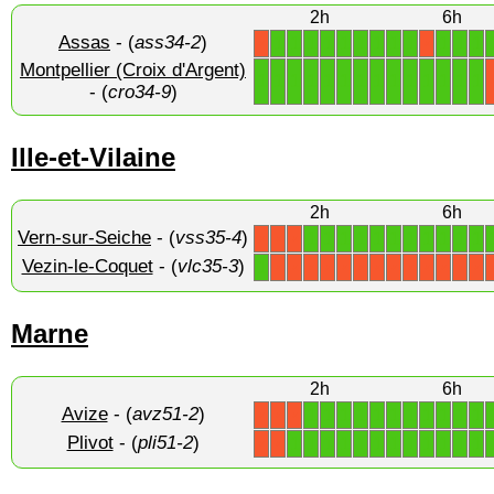
2h
6h
Assas
- (
ass34-2
)
1
1
1
1
1
1
1
1
1
1
1
1
X
X
Montpellier (Croix d'Argent)
1
1
1
1
1
1
1
1
1
1
1
1
1
1
- (
cro34-9
)
Ille-et-Vilaine
2h
6h
Vern-sur-Seiche
- (
vss35-4
)
1
1
1
1
1
1
1
1
1
1
1
X
X
X
Vezin-le-Coquet
- (
vlc35-3
)
1
X
X
X
X
X
X
X
X
X
X
X
X
X
Marne
2h
6h
Avize
- (
avz51-2
)
1
1
1
1
1
1
1
1
1
1
1
X
X
X
Plivot
- (
pli51-2
)
1
1
1
1
1
1
1
1
1
1
1
1
X
X