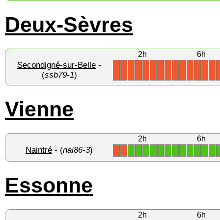
Deux-Sèvres
2h
6h
Secondigné-sur-Belle
-
X
X
X
X
X
X
X
X
X
X
X
X
X
X
(
ssb79-1
)
Vienne
2h
6h
Naintré
- (
nai86-3
)
1
1
1
1
1
1
1
1
1
1
1
1
X
X
Essonne
2h
6h