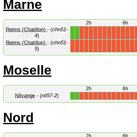
Marne
2h
6h
Reims (Chatillon)
- (
chn51-
1
1
X
X
X
X
X
X
X
X
X
X
X
X
4
)
Reims (Chatillon)
- (
chn51-
X
X
X
X
X
X
X
X
X
X
X
X
X
X
5
)
Moselle
2h
6h
Nilvange
- (
nil57-2
)
1
1
X
X
X
X
X
X
X
X
X
X
X
X
Nord
2h
6h