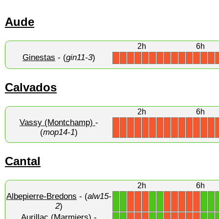
Aude
2h
6h
Ginestas
- (
gin11-3
)
X
X
X
X
X
X
X
X
X
X
X
X
X
X
Calvados
2h
6h
Vassy (Montchamp)
-
X
X
X
X
X
X
X
X
X
X
X
X
X
X
(
mop14-1
)
Cantal
2h
6h
Albepierre-Bredons
- (
alw15-
1
1
1
1
1
1
X
X
X
X
X
X
X
X
2
)
Aurillac (Marmiers)
-