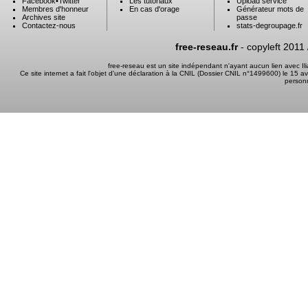
Facebook
•
Twitter
Les tutoriaux
Upload service
Membres d'honneur
En cas d'orage
Générateur mots de
Archives site
passe
Contactez-nous
stats-degroupage.fr
free-reseau.fr
- copyleft 2011
free-reseau est un site indépendant n'ayant aucun lien avec I
Ce site internet a fait l'objet d'une déclaration à la CNIL (Dossier CNIL n°1499600) le 15 a
person