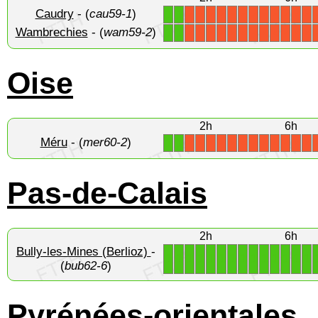
Caudry
- (
cau59-1
)
1
1
X
X
X
X
X
X
X
X
X
X
X
X
Wambrechies
- (
wam59-2
)
1
1
X
X
X
X
X
X
X
X
X
X
X
X
Oise
2h
6h
Méru
- (
mer60-2
)
1
1
X
X
X
X
X
X
X
X
X
X
X
X
Pas-de-Calais
2h
6h
Bully-les-Mines (Berlioz)
-
1
1
1
1
1
1
1
1
1
1
1
1
1
1
(
bub62-6
)
Pyrénées-orientales