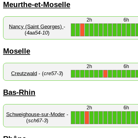
Meurthe-et-Moselle
2h
6h
Nancy (Saint Georges)
-
1
1
1
1
1
1
1
1
1
1
1
1
1
X
(
4aa54-10
)
Moselle
2h
6h
Creutzwald
- (
cre57-3
)
1
1
1
1
1
1
1
1
1
1
1
1
1
X
Bas-Rhin
2h
6h
Schweighouse-sur-Moder
-
1
1
1
1
1
1
1
1
1
1
1
1
1
X
(
sch67-3
)