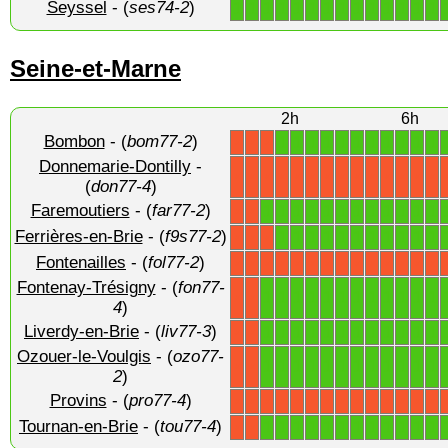
Seyssel
- (
ses74-2
)
1
1
1
1
1
1
1
1
1
1
1
1
1
1
Seine-et-Marne
2h
6h
Bombon
- (
bom77-2
)
1
1
1
1
1
1
1
1
1
1
1
X
X
X
Donnemarie-Dontilly
-
X
X
X
X
X
X
X
X
X
X
X
X
X
X
(
don77-4
)
Faremoutiers
- (
far77-2
)
1
1
1
1
1
1
1
1
1
1
1
1
X
X
Ferrières-en-Brie
- (
f9s77-2
)
1
1
1
1
1
1
1
1
1
1
1
X
X
X
Fontenailles
- (
fol77-2
)
X
X
X
X
X
X
X
X
X
X
X
X
X
X
Fontenay-Trésigny
- (
fon77-
1
1
1
1
1
1
1
1
1
1
1
1
X
X
4
)
Liverdy-en-Brie
- (
liv77-3
)
1
1
1
1
1
1
1
1
1
1
1
1
X
X
Ozouer-le-Voulgis
- (
ozo77-
1
1
1
1
1
1
1
1
1
1
1
1
X
X
2
)
Provins
- (
pro77-4
)
X
X
X
X
X
X
X
X
X
X
X
X
X
X
Tournan-en-Brie
- (
tou77-4
)
1
1
1
1
1
1
1
1
1
1
1
1
X
X