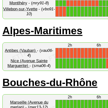
Montlhéry
- (
mry91-8
)
1
1
1
1
1
X
X
X
X
X
X
X
X
X
Villebon-sur-Yvette
- (
vbo91-
1
1
1
1
1
1
1
1
1
1
1
X
X
X
10
)
Alpes-Maritimes
2h
6h
Antibes (Vauban)
- (
vau06-
X
X
X
X
X
X
X
X
X
X
X
X
X
X
4
)
Nice (Avenue Sainte
1
1
1
1
1
1
1
1
1
1
1
1
1
1
Marguerite)
- (
sma06-4
)
Bouches-du-Rhône
2h
6h
Marseille (Avenue du
1
1
1
1
1
1
1
1
1
1
1
1
1
1
merlan)
- (
mer13-12
)