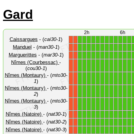
Gard
2h
6h
Caissargues
- (
cai30-1
)
1
1
1
1
1
1
1
1
1
1
1
1
X
X
Manduel
- (
man30-1
)
1
1
1
1
1
1
1
1
1
1
1
1
X
X
Marguerittes
- (
mar30-1
)
1
1
1
1
1
1
1
1
1
1
1
1
X
X
Nîmes (Courbessac)
-
1
1
1
1
1
1
1
1
1
1
1
1
X
X
(
cou30-1
)
Nîmes (Montaury)
- (
mto30-
1
1
1
1
1
1
1
1
1
1
1
1
X
X
1
)
Nîmes (Montaury)
- (
mto30-
1
1
1
1
1
1
1
1
1
1
1
1
X
X
2
)
Nîmes (Montaury)
- (
mto30-
1
1
1
1
1
1
1
1
1
1
1
1
X
X
3
)
Nîmes (Natoire)
- (
nat30-1
)
1
1
1
1
1
1
1
1
1
1
1
1
X
X
Nîmes (Natoire)
- (
nat30-2
)
1
1
1
1
1
1
1
1
1
1
1
1
X
X
Nîmes (Natoire)
- (
nat30-3
)
1
1
1
1
1
1
1
1
1
1
1
1
X
X