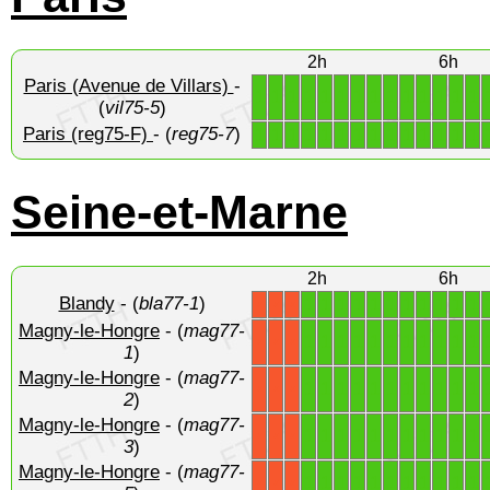
2h
6h
Paris (Avenue de Villars)
-
1
1
1
1
1
1
1
1
1
1
1
1
1
1
(
vil75-5
)
Paris (reg75-F)
- (
reg75-7
)
1
1
1
1
1
1
1
1
1
1
1
1
1
1
Seine-et-Marne
2h
6h
Blandy
- (
bla77-1
)
1
1
1
1
1
1
1
1
1
1
1
X
X
X
Magny-le-Hongre
- (
mag77-
1
1
1
1
1
1
1
1
1
1
1
X
X
X
1
)
Magny-le-Hongre
- (
mag77-
1
1
1
1
1
1
1
1
1
1
1
X
X
X
2
)
Magny-le-Hongre
- (
mag77-
1
1
1
1
1
1
1
1
1
1
1
X
X
X
3
)
Magny-le-Hongre
- (
mag77-
1
1
1
1
1
1
1
1
1
1
1
X
X
X