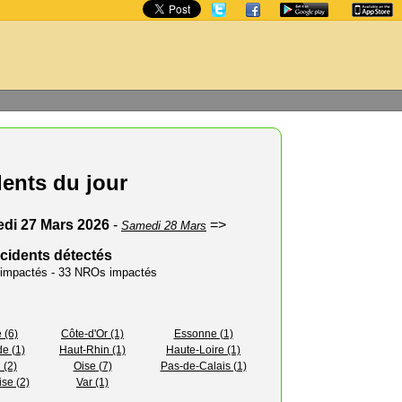
dents du jour
di 27 Mars 2026
-
=>
Samedi 28 Mars
ncidents détectés
s impactés - 33 NROs impactés
 (6)
Côte-d'Or (1)
Essonne (1)
e (1)
Haut-Rhin (1)
Haute-Loire (1)
 (2)
Oise (7)
Pas-de-Calais (1)
ise (2)
Var (1)