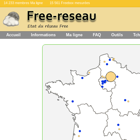
14 233 membres Ma ligne
15 561 Freebox mesurées
Accueil
Informations
Ma ligne
FAQ
Outils
Tch