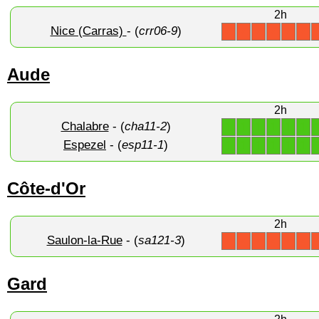
2h
Nice (Carras)
- (
crr06-9
)
X
X
X
X
X
X
Aude
2h
Chalabre
- (
cha11-2
)
1
1
1
1
1
1
Espezel
- (
esp11-1
)
1
1
1
1
1
1
Côte-d'Or
2h
Saulon-la-Rue
- (
sa121-3
)
X
X
X
X
X
X
Gard