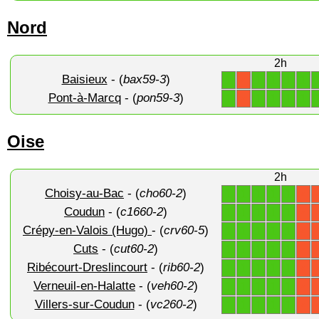
Nord
2h
Baisieux
- (
bax59-3
)
1
1
1
1
1
X
Pont-à-Marcq
- (
pon59-3
)
1
1
1
1
1
X
Oise
2h
Choisy-au-Bac
- (
cho60-2
)
1
1
1
1
1
X
Coudun
- (
c1660-2
)
1
1
1
1
1
X
Crépy-en-Valois (Hugo)
- (
crv60-5
)
1
1
1
1
1
X
Cuts
- (
cut60-2
)
1
1
1
1
1
X
Ribécourt-Dreslincourt
- (
rib60-2
)
1
1
1
1
1
X
Verneuil-en-Halatte
- (
veh60-2
)
1
1
1
1
1
X
Villers-sur-Coudun
- (
vc260-2
)
1
1
1
1
1
X