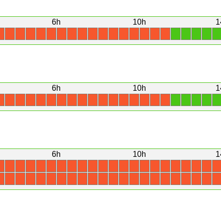
6h
10h
1
1
1
1
1
1
X
X
X
X
X
X
X
X
X
X
X
X
X
X
X
X
X
6h
10h
1
1
1
1
1
1
X
X
X
X
X
X
X
X
X
X
X
X
X
X
X
X
X
6h
10h
1
X
X
X
X
X
X
X
X
X
X
X
X
X
X
X
X
X
X
X
X
X
X
X
X
X
X
X
X
X
X
X
X
X
X
X
X
X
X
X
X
X
X
X
X