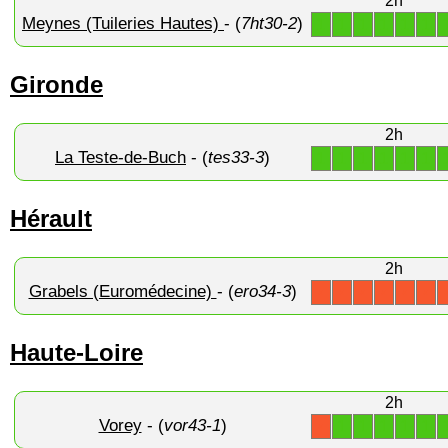
2h
Meynes (Tuileries Hautes)
- (
7ht30-2
)
1
1
1
1
1
1
Gironde
2h
La Teste-de-Buch
- (
tes33-3
)
1
1
1
1
1
1
Hérault
2h
Grabels (Euromédecine)
- (
ero34-3
)
X
X
X
X
X
X
Haute-Loire
2h
Vorey
- (
vor43-1
)
1
1
1
1
1
X