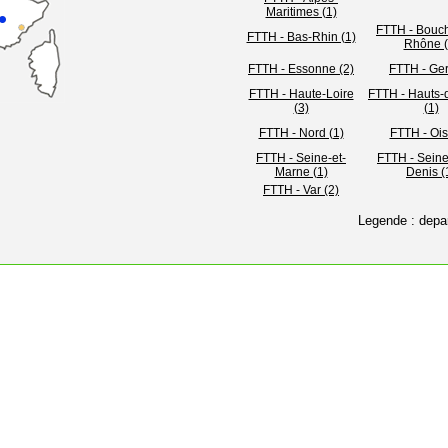
Maritimes (1)
FTTH - Bouc
FTTH - Bas-Rhin (1)
Rhône (
FTTH - Essonne (2)
FTTH - Ger
FTTH - Haute-Loire
FTTH - Hauts-
(3)
(1)
FTTH - Nord (1)
FTTH - Ois
FTTH - Seine-et-
FTTH - Seine
Marne (1)
Denis (
FTTH - Var (2)
Legende : depa