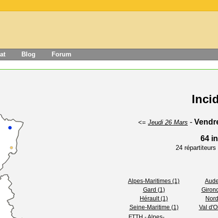
at
Blog
Forum
Inci
-
Vendre
<=
Jeudi 26 Mars
64 i
24 répartiteur
Alpes-Maritimes (1)
Aude
Gard (1)
Girond
Hérault (1)
Nord
Seine-Maritime (1)
Val d'O
FTTH - Alpes-