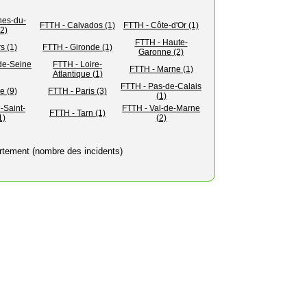
hes-du-
FTTH - Calvados (1)
FTTH - Côte-d'Or (1)
2)
FTTH - Haute-
s (1)
FTTH - Gironde (1)
Garonne (2)
de-Seine
FTTH - Loire-
FTTH - Marne (1)
Atlantique (1)
FTTH - Pas-de-Calais
e (9)
FTTH - Paris (3)
(1)
-Saint-
FTTH - Val-de-Marne
FTTH - Tarn (1)
1)
(2)
rtement (nombre des incidents)