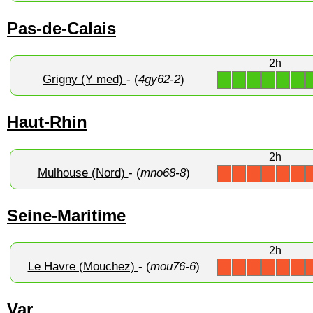
Pas-de-Calais
2h
Grigny (Y med)
- (
4gy62-2
)
1
1
1
1
1
1
Haut-Rhin
2h
Mulhouse (Nord)
- (
mno68-8
)
X
X
X
X
X
X
Seine-Maritime
2h
Le Havre (Mouchez)
- (
mou76-6
)
X
X
X
X
X
X
Var