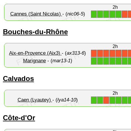
2h
Cannes (Saint Nicolas)
- (
nic06-5
)
1
1
1
1
1
X
Bouches-du-Rhône
2h
Aix-en-Provence (Aix3)
- (
ax313-6
)
X
X
X
X
X
X
Marignane
- (
mar13-1
)
1
1
1
1
1
1
Calvados
2h
Caen (Lyautey)
- (
lya14-10
)
1
1
1
1
1
X
Côte-d'Or