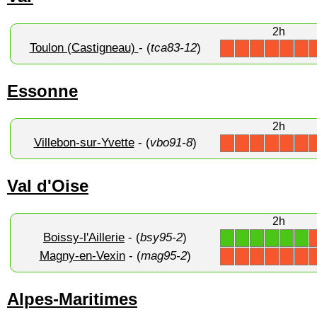
2h
Toulon (Castigneau)
- (
tca83-12
)
X
X
X
X
X
X
Essonne
2h
Villebon-sur-Yvette
- (
vbo91-8
)
X
X
X
X
X
X
Val d'Oise
2h
Boissy-l'Aillerie
- (
bsy95-2
)
1
1
1
1
1
1
Magny-en-Vexin
- (
mag95-2
)
X
X
X
X
X
X
Alpes-Maritimes