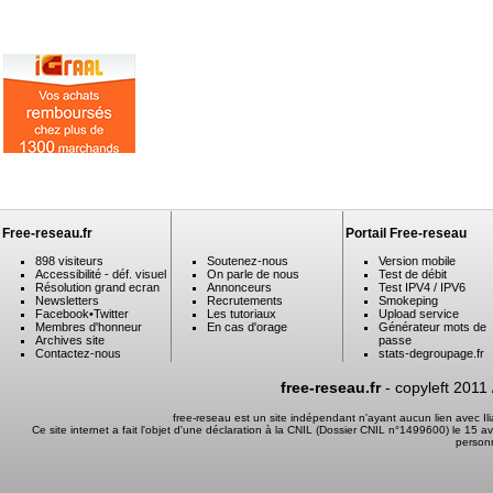
Free-reseau.fr
Portail Free-reseau
898 visiteurs
Soutenez-nous
Version mobile
Accessibilité - déf. visuel
On parle de nous
Test de débit
Résolution grand ecran
Annonceurs
Test IPV4 / IPV6
Newsletters
Recrutements
Smokeping
Facebook
•
Twitter
Les tutoriaux
Upload service
Membres d'honneur
En cas d'orage
Générateur mots de
Archives site
passe
Contactez-nous
stats-degroupage.fr
free-reseau.fr
- copyleft 2011
free-reseau est un site indépendant n'ayant aucun lien avec I
Ce site internet a fait l'objet d'une déclaration à la CNIL (Dossier CNIL n°1499600) le 15 a
person