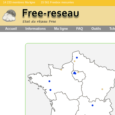
14 233 membres Ma ligne
15 561 Freebox mesurées
Accueil
Informations
Ma ligne
FAQ
Outils
Tch