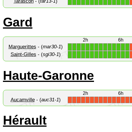
Tarascon
- (
tar13-1
)
1
1
1
1
1
1
1
1
1
1
1
1
1
1
Gard
2h
6h
Marguerittes
- (
mar30-1
)
1
1
1
1
1
1
1
1
1
1
1
1
1
1
Saint-Gilles
- (
sgi30-1
)
1
1
1
1
1
1
1
1
1
1
1
1
1
1
Haute-Garonne
2h
6h
Aucamville
- (
auc31-1
)
X
X
X
X
X
X
X
X
X
X
X
X
X
X
Hérault