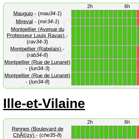
2h
6h
Mauguio
- (
mau34-1
)
1
1
1
1
1
1
1
1
1
1
1
1
1
1
Mireval
- (
mir34-1
)
1
1
1
1
1
1
1
1
1
1
1
1
1
1
Montpellier (Avenue du
1
1
1
1
1
1
1
1
1
1
1
1
1
1
Professeur Louis Ravas)
-
(
rav34-3
)
Montpellier (Rabelais)
-
1
1
1
1
1
1
1
1
1
1
1
1
1
1
(
rab34-6
)
Montpellier (Rue de Lunaret)
1
1
1
1
1
1
1
1
1
1
1
1
1
1
- (
lun34-3
)
Montpellier (Rue de Lunaret)
1
1
1
1
1
1
1
1
1
1
1
1
1
1
- (
lun34-8
)
Ille-et-Vilaine
2h
6h
Rennes (Boulevard de
1
1
1
1
1
1
1
1
1
1
1
1
1
1
ChÃ©zy)
- (
che35-8
)