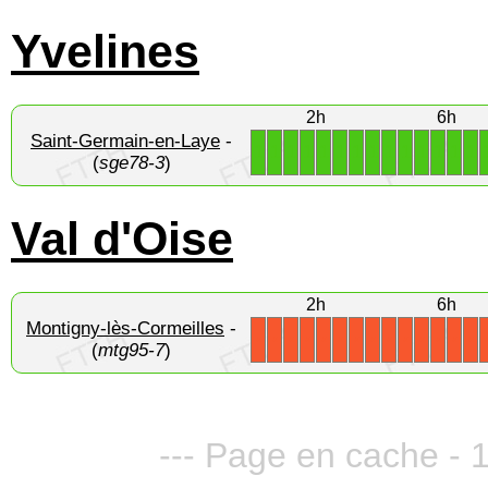
Yvelines
2h
6h
Saint-Germain-en-Laye
-
1
1
1
1
1
1
1
1
1
1
1
1
1
1
(
sge78-3
)
Val d'Oise
2h
6h
Montigny-lès-Cormeilles
-
X
X
X
X
X
X
X
X
X
X
X
X
X
X
(
mtg95-7
)
--- Page en cache - 