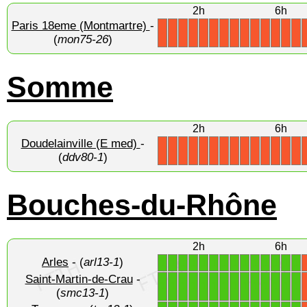
2h
6h
Paris 18eme (Montmartre)
-
X
X
X
X
X
X
X
X
X
X
X
X
X
X
(
mon75-26
)
Somme
2h
6h
Doudelainville (E med)
-
X
X
X
X
X
X
X
X
X
X
X
X
X
X
(
ddv80-1
)
Bouches-du-Rhône
2h
6h
Arles
- (
arl13-1
)
1
1
1
1
1
1
1
1
1
1
1
1
1
1
Saint-Martin-de-Crau
-
1
1
1
1
1
1
1
1
1
1
1
1
1
1
(
smc13-1
)