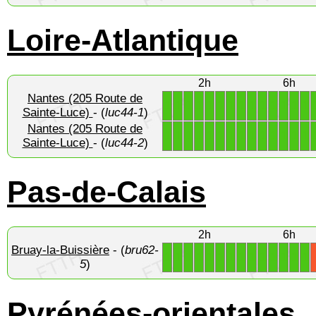
Loire-Atlantique
2h
6h
Nantes (205 Route de
1
1
1
1
1
1
1
1
1
1
1
1
1
1
Sainte-Luce)
- (
luc44-1
)
Nantes (205 Route de
1
1
1
1
1
1
1
1
1
1
1
1
1
1
Sainte-Luce)
- (
luc44-2
)
Pas-de-Calais
2h
6h
Bruay-la-Buissière
- (
bru62-
1
1
1
1
1
1
1
1
1
1
1
1
1
1
5
)
Pyrénées-orientales