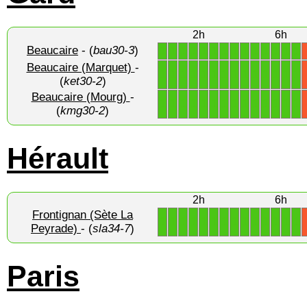
2h
6h
Beaucaire
- (
bau30-3
)
1
1
1
1
1
1
1
1
1
1
1
1
1
1
Beaucaire (Marquet)
-
1
1
1
1
1
1
1
1
1
1
1
1
1
1
(
ket30-2
)
Beaucaire (Mourg)
-
1
1
1
1
1
1
1
1
1
1
1
1
1
1
(
kmg30-2
)
Hérault
2h
6h
Frontignan (Sète La
1
1
1
1
1
1
1
1
1
1
1
1
1
1
Peyrade)
- (
sla34-7
)
Paris