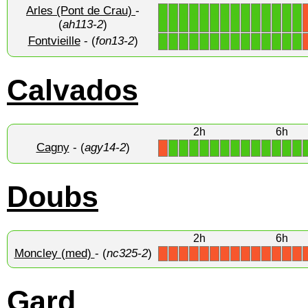
Arles (Pont de Crau)
-
1
1
1
1
1
1
1
1
1
1
1
1
1
1
(
ah113-2
)
Fontvieille
- (
fon13-2
)
1
1
1
1
1
1
1
1
1
1
1
1
1
1
Calvados
2h
6h
Cagny
- (
agy14-2
)
1
1
1
1
1
1
1
1
1
1
1
1
1
X
Doubs
2h
6h
Moncley (med)
- (
nc325-2
)
X
X
X
X
X
X
X
X
X
X
X
X
X
X
Gard