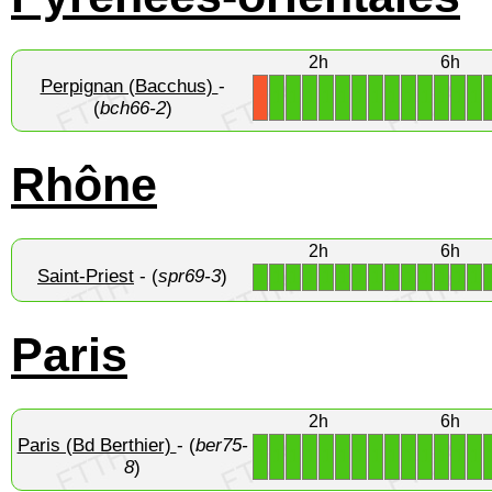
2h
6h
Perpignan (Bacchus)
-
1
1
1
1
1
1
1
1
1
1
1
1
1
X
(
bch66-2
)
Rhône
2h
6h
Saint-Priest
- (
spr69-3
)
1
1
1
1
1
1
1
1
1
1
1
1
1
1
Paris
2h
6h
Paris (Bd Berthier)
- (
ber75-
1
1
1
1
1
1
1
1
1
1
1
1
1
1
8
)