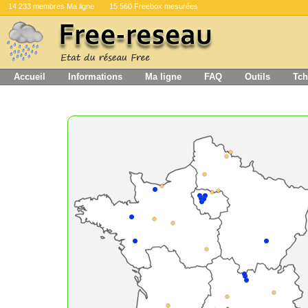
14 233 membres Ma ligne
15 560 Freebox mesurées
Accueil
Informations
Ma ligne
FAQ
Outils
Tch