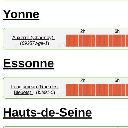
Yonne
2h
6h
Auxerre (Charmoy)
-
X
X
X
X
X
X
X
X
X
X
X
X
X
X
(
89257wge-1
)
Essonne
2h
6h
Longjumeau (Rue des
X
X
X
X
X
X
X
X
X
X
X
X
X
X
Bleuets)
- (
ble91-5
)
Hauts-de-Seine