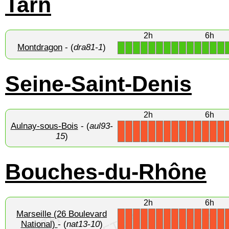
Tarn
2h
6h
Montdragon
- (
dra81-1
)
1
1
1
1
1
1
1
1
1
1
1
1
1
1
Seine-Saint-Denis
2h
6h
Aulnay-sous-Bois
- (
aul93-
X
X
X
X
X
X
X
X
X
X
X
X
X
X
15
)
Bouches-du-Rhône
2h
6h
Marseille (26 Boulevard
X
X
X
X
X
X
X
X
X
X
X
X
X
X
National)
- (
nat13-10
)