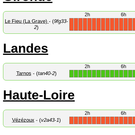
2h
6h
Le Fieu (La Grave)
- (
9fg33-
X
X
X
X
X
X
X
X
X
X
X
X
X
X
2
)
Landes
2h
6h
Tarnos
- (
tan40-2
)
1
1
1
1
1
1
1
1
1
1
1
1
1
1
Haute-Loire
2h
6h
Vézézoux
- (
v2a43-1
)
X
X
X
X
X
X
X
X
X
X
X
X
X
X