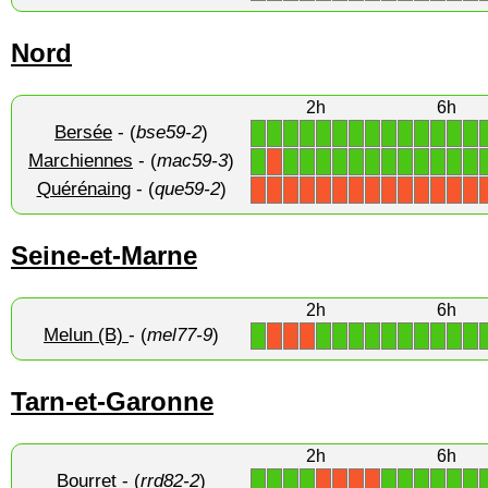
Nord
2h
6h
Bersée
- (
bse59-2
)
1
1
1
1
1
1
1
1
1
1
1
1
1
1
Marchiennes
- (
mac59-3
)
1
1
1
1
1
1
1
1
1
1
1
1
1
X
Quérénaing
- (
que59-2
)
X
X
X
X
X
X
X
X
X
X
X
X
X
X
Seine-et-Marne
2h
6h
Melun (B)
- (
mel77-9
)
1
1
1
1
1
1
1
1
1
1
1
X
X
X
Tarn-et-Garonne
2h
6h
Bourret
- (
rrd82-2
)
1
1
1
1
1
1
1
1
1
1
X
X
X
X