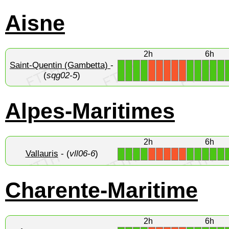
Aisne
2h
6h
Saint-Quentin (Gambetta)
-
1
1
1
1
1
1
1
1
1
X
X
X
X
X
(
sqg02-5
)
Alpes-Maritimes
2h
6h
Vallauris
- (
vll06-6
)
1
1
1
1
1
1
1
1
1
X
X
X
X
X
Charente-Maritime
2h
6h