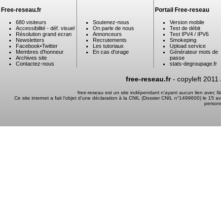
Free-reseau.fr
Portail Free-reseau
680 visiteurs
Soutenez-nous
Version mobile
Accessibilité - déf. visuel
On parle de nous
Test de débit
Résolution grand ecran
Annonceurs
Test IPV4 / IPV6
Newsletters
Recrutements
Smokeping
Facebook
•
Twitter
Les tutoriaux
Upload service
Membres d'honneur
En cas d'orage
Générateur mots de
Archives site
passe
Contactez-nous
stats-degroupage.fr
free-reseau.fr
- copyleft 2011
free-reseau est un site indépendant n'ayant aucun lien avec I
Ce site internet a fait l'objet d'une déclaration à la CNIL (Dossier CNIL n°1499600) le 15 a
person