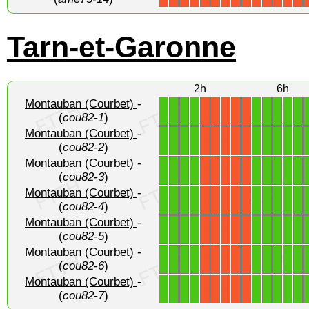
Tarn-et-Garonne
2h
6h
Montauban (Courbet)
-
1
1
1
1
1
1
1
1
1
X
X
X
X
X
(
cou82-1
)
Montauban (Courbet)
-
1
1
1
1
1
1
1
1
1
X
X
X
X
X
(
cou82-2
)
Montauban (Courbet)
-
1
1
1
1
1
1
1
1
1
X
X
X
X
X
(
cou82-3
)
Montauban (Courbet)
-
1
1
1
1
1
1
1
1
1
X
X
X
X
X
(
cou82-4
)
Montauban (Courbet)
-
1
1
1
1
1
1
1
1
1
X
X
X
X
X
(
cou82-5
)
Montauban (Courbet)
-
1
1
1
1
1
1
1
1
1
X
X
X
X
X
(
cou82-6
)
Montauban (Courbet)
-
1
1
1
1
1
1
1
1
1
X
X
X
X
X
(
cou82-7
)