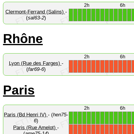
2h
6h
Clermont-Ferrand (Salins)
-
1
1
1
1
1
1
1
1
1
1
1
1
1
1
(
sal63-2
)
Rhône
2h
6h
Lyon (Rue des Farges)
-
X
X
X
X
X
X
X
X
X
X
X
X
X
X
(
far69-6
)
Paris
2h
6h
Paris (Bd Henri IV)
- (
hen75-
1
1
1
1
1
1
1
1
1
1
1
1
1
1
6
)
Paris (Rue Amelot)
-
X
X
X
X
X
X
X
X
X
X
X
X
X
X
(
ame75-14
)