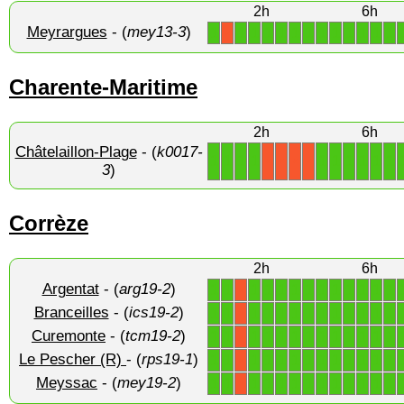
2h
6h
Meyrargues
- (
mey13-3
)
1
1
1
1
1
1
1
1
1
1
1
1
1
X
Charente-Maritime
2h
6h
Châtelaillon-Plage
- (
k0017-
1
1
1
1
1
1
1
1
1
1
X
X
X
X
3
)
Corrèze
2h
6h
Argentat
- (
arg19-2
)
1
1
1
1
1
1
1
1
1
1
1
1
1
X
Branceilles
- (
ics19-2
)
1
1
1
1
1
1
1
1
1
1
1
1
1
X
Curemonte
- (
tcm19-2
)
1
1
1
1
1
1
1
1
1
1
1
1
1
X
Le Pescher (R)
- (
rps19-1
)
1
1
1
1
1
1
1
1
1
1
1
1
1
X
Meyssac
- (
mey19-2
)
1
1
1
1
1
1
1
1
1
1
1
1
1
X