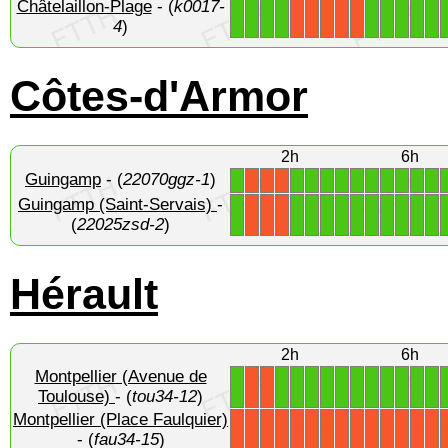
Châtelaillon-Plage
- (
k0017-
1
1
1
1
1
1
1
1
1
X
X
X
X
X
4
)
Côtes-d'Armor
2h
6h
Guingamp
- (
22070ggz-1
)
1
1
1
1
1
1
1
1
1
1
1
X
X
X
Guingamp (Saint-Servais)
-
1
1
1
1
1
1
1
1
1
1
1
X
X
X
(
22025zsd-2
)
Hérault
2h
6h
Montpellier (Avenue de
1
1
1
1
1
1
1
1
1
1
1
1
X
X
Toulouse)
- (
tou34-12
)
Montpellier (Place Faulquier)
X
X
X
X
X
X
X
X
X
X
X
X
X
X
- (
fau34-15
)