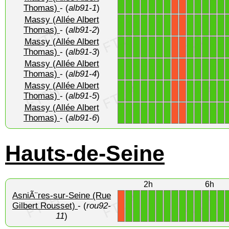
1
1
1
1
1
1
1
1
1
1
1
1
X
X
Thomas)
- (
alb91-1
)
Massy (Allée Albert
1
1
1
1
1
1
1
1
1
1
1
1
X
X
Thomas)
- (
alb91-2
)
Massy (Allée Albert
1
1
1
1
1
1
1
1
1
1
1
1
X
X
Thomas)
- (
alb91-3
)
Massy (Allée Albert
1
1
1
1
1
1
1
1
1
1
1
1
X
X
Thomas)
- (
alb91-4
)
Massy (Allée Albert
1
1
1
1
1
1
1
1
1
1
1
1
X
X
Thomas)
- (
alb91-5
)
Massy (Allée Albert
1
1
1
1
1
1
1
1
1
1
1
1
X
X
Thomas)
- (
alb91-6
)
Hauts-de-Seine
2h
6h
AsniÃ¨res-sur-Seine (Rue
1
1
1
1
1
1
1
1
1
1
1
1
1
Gilbert Rousset)
- (
rou92-
X
11
)