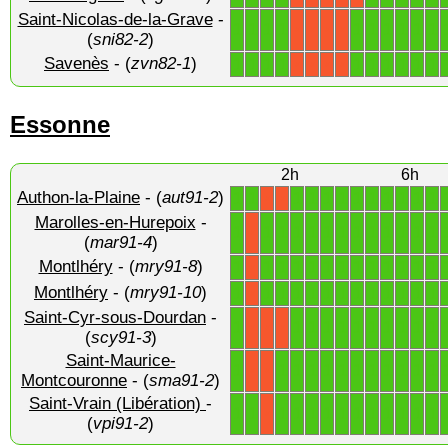
Saint-Nicolas-de-la-Grave
-
1
1
1
1
1
1
1
1
1
1
X
X
X
X
(
sni82-2
)
Savenès
- (
zvn82-1
)
1
1
1
1
1
1
1
1
1
1
X
X
X
X
Essonne
2h
6h
Authon-la-Plaine
- (
aut91-2
)
1
1
1
1
1
1
1
1
1
1
1
1
X
X
Marolles-en-Hurepoix
-
1
1
1
1
1
1
1
1
1
1
1
1
1
X
(
mar91-4
)
Montlhéry
- (
mry91-8
)
1
1
1
1
1
1
1
1
1
1
1
1
1
X
Montlhéry
- (
mry91-10
)
1
1
1
1
1
1
1
1
1
1
1
1
1
X
Saint-Cyr-sous-Dourdan
-
1
1
1
1
1
1
1
1
1
1
1
X
X
X
(
scy91-3
)
Saint-Maurice-
1
1
1
1
1
1
1
1
1
1
1
1
X
X
Montcouronne
- (
sma91-2
)
Saint-Vrain (Libération)
-
1
1
1
1
1
1
1
1
1
1
1
1
1
X
(
vpi91-2
)