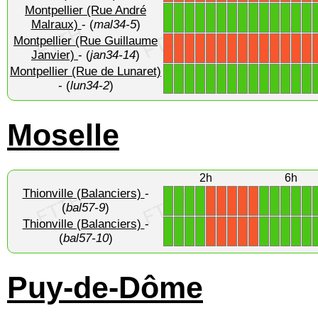
Montpellier (Rue André
1
1
1
1
1
1
1
1
1
1
1
1
1
1
Malraux)
- (
mal34-5
)
Montpellier (Rue Guillaume
X
X
X
X
X
X
X
X
X
X
X
X
X
X
Janvier)
- (
jan34-14
)
Montpellier (Rue de Lunaret)
1
1
1
1
1
1
1
1
1
1
1
1
1
1
- (
lun34-2
)
Moselle
2h
6h
Thionville (Balanciers)
-
1
1
1
1
1
1
1
1
1
X
X
X
X
X
(
bal57-9
)
Thionville (Balanciers)
-
1
1
1
1
1
1
1
1
1
X
X
X
X
X
(
bal57-10
)
Puy-de-Dôme