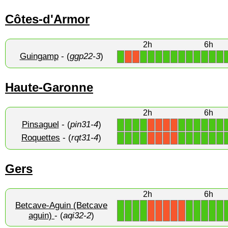
Côtes-d'Armor
2h
6h
Guingamp
- (
ggp22-3
)
1
1
1
1
1
1
1
1
1
1
1
1
X
X
Haute-Garonne
2h
6h
Pinsaguel
- (
pin31-4
)
1
1
1
1
1
1
1
1
1
1
X
X
X
X
Roquettes
- (
rqt31-4
)
1
1
1
1
1
1
1
1
1
1
X
X
X
X
Gers
2h
6h
Betcave-Aguin (Betcave
1
1
1
1
1
1
1
1
1
X
X
X
X
X
aguin)
- (
aqi32-2
)