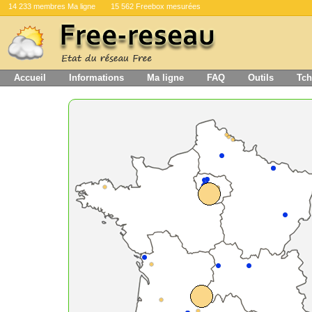
14 233 membres Ma ligne
15 562 Freebox mesurées
Accueil
Informations
Ma ligne
FAQ
Outils
Tch