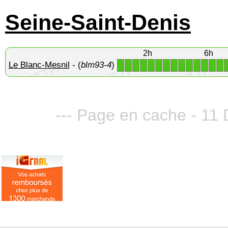
Seine-Saint-Denis
2h
6h
Le Blanc-Mesnil
- (
blm93-4
)
1
1
1
1
1
1
1
1
1
1
1
1
1
1
--- Page en cache - 11