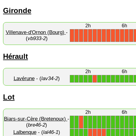
Gironde
2h
6h
Villenave-d'Ornon (Bourg)
-
X
X
X
X
X
X
X
X
X
X
X
X
X
X
(
vb933-2
)
Hérault
2h
6h
Lavérune
- (
lav34-2
)
1
1
1
1
1
1
1
1
1
1
1
1
1
X
Lot
2h
6h
Biars-sur-Cère (Bretenoux)
-
1
1
1
1
1
1
1
1
1
1
1
1
1
X
(
bre46-2
)
Lalbenque
- (
lal46-1
)
1
1
1
1
1
1
1
1
1
1
X
X
X
X