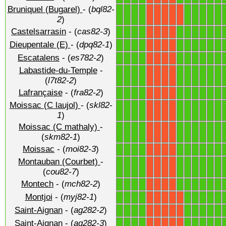
Bruniquel (Bugarel)
- (
bql82-
1
1
1
1
1
1
1
1
1
X
X
X
X
X
2
)
Castelsarrasin
- (
cas82-3
)
1
1
1
1
1
1
1
1
1
1
X
X
X
X
Dieupentale (E)
- (
dpq82-1
)
1
1
1
1
1
1
1
1
1
1
X
X
X
X
Escatalens
- (
es782-2
)
1
1
1
1
1
1
1
1
1
1
X
X
X
X
Labastide-du-Temple
-
1
1
1
1
1
1
1
1
1
1
X
X
X
X
(
l7t82-2
)
Lafrançaise
- (
fra82-2
)
1
1
1
1
1
1
1
1
1
1
X
X
X
X
Moissac (C laujol)
- (
skl82-
1
1
1
1
1
1
1
1
1
1
X
X
X
X
1
)
Moissac (C mathaly)
-
1
1
1
1
1
1
1
1
1
1
X
X
X
X
(
skm82-1
)
Moissac
- (
moi82-3
)
1
1
1
1
1
1
1
1
1
1
X
X
X
X
Montauban (Courbet)
-
1
1
1
1
1
1
1
1
1
1
X
X
X
X
(
cou82-7
)
Montech
- (
mch82-2
)
1
1
1
1
1
1
1
1
1
1
X
X
X
X
Montjoi
- (
myj82-1
)
1
1
1
1
1
1
1
1
1
X
X
X
X
X
Saint-Aignan
- (
ag282-2
)
1
1
1
1
1
1
1
1
1
X
X
X
X
X
Saint-Aignan
- (
ag282-3
)
1
1
1
1
1
1
1
1
1
X
X
X
X
X