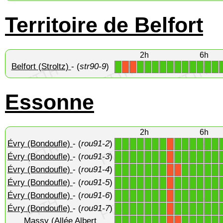
Territoire de Belfort
2h
6h
Belfort (Stroltz)
- (
str90-9
)
1
1
1
1
1
1
1
1
1
1
1
1
X
X
Essonne
2h
6h
Évry (Bondoufle)
- (
rou91-2
)
1
1
1
1
1
1
1
1
1
1
1
1
1
X
Évry (Bondoufle)
- (
rou91-3
)
1
1
1
1
1
1
1
1
1
1
1
1
1
X
Évry (Bondoufle)
- (
rou91-4
)
1
1
1
1
1
1
1
1
1
1
1
1
X
X
Évry (Bondoufle)
- (
rou91-5
)
1
1
1
1
1
1
1
1
1
1
1
1
1
X
Évry (Bondoufle)
- (
rou91-6
)
1
1
1
1
1
1
1
1
1
1
1
1
1
X
Évry (Bondoufle)
- (
rou91-7
)
1
1
1
1
1
1
1
1
1
1
1
1
1
X
Massy (Allée Albert