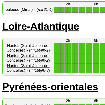
2h
6h
Toulouse (Mirail)
- (
mir31-4
)
1
1
1
1
1
1
1
1
1
1
1
1
1
1
Loire-Atlantique
2h
6h
Nantes (Saint-Julien-de-
1
1
1
1
1
1
1
1
1
1
1
1
1
1
Concelles)
- (
44169jlb-1
)
Nantes (Saint-Julien-de-
1
1
1
1
1
1
1
1
1
1
1
1
1
1
Concelles)
- (
44169jlb-2
)
Nantes (Saint-Julien-de-
1
1
1
1
1
1
1
1
1
1
1
1
1
1
Concelles)
- (
44169jlb-3
)
Pyrénées-orientales
2h
6h