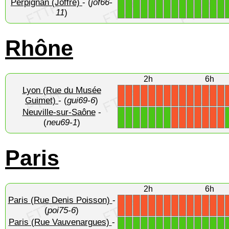
Perpignan (Joffre)
- (
jof66-
1
1
1
1
1
1
1
1
1
1
1
1
1
1
11
)
Rhône
2h
6h
Lyon (Rue du Musée
X
X
X
X
X
X
X
X
X
X
X
X
X
X
Guimet)
- (
gui69-6
)
Neuville-sur-Saône
-
1
1
1
1
1
1
1
X
X
X
X
X
X
X
(
neu69-1
)
Paris
2h
6h
Paris (Rue Denis Poisson)
-
X
X
X
X
X
X
X
X
X
X
X
X
X
X
(
poi75-6
)
Paris (Rue Vauvenargues)
-
1
1
1
1
1
1
1
1
1
1
1
1
1
1