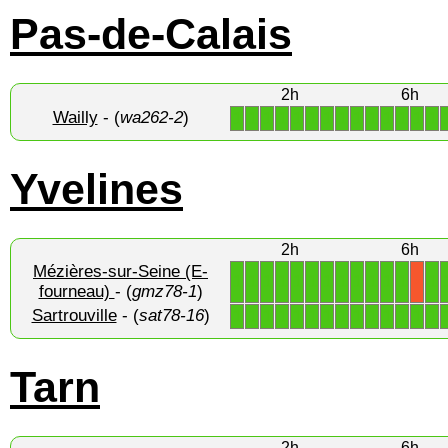
Pas-de-Calais
2h
6h
Wailly
- (
wa262-2
)
1
1
1
1
1
1
1
1
1
1
1
1
1
1
Yvelines
2h
6h
Mézières-sur-Seine (E-
1
1
1
1
1
1
1
1
1
1
1
1
1
X
fourneau)
- (
gmz78-1
)
Sartrouville
- (
sat78-16
)
1
1
1
1
1
1
1
1
1
1
1
1
1
1
Tarn
2h
6h