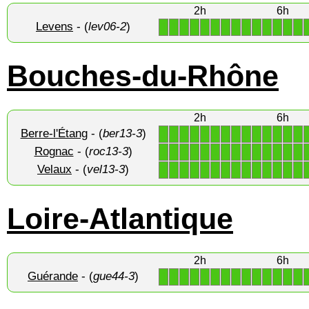
2h
6h
Levens
- (
lev06-2
)
1
1
1
1
1
1
1
1
1
1
1
1
1
1
Bouches-du-Rhône
2h
6h
Berre-l'Étang
- (
ber13-3
)
1
1
1
1
1
1
1
1
1
1
1
1
1
1
Rognac
- (
roc13-3
)
1
1
1
1
1
1
1
1
1
1
1
1
1
1
Velaux
- (
vel13-3
)
1
1
1
1
1
1
1
1
1
1
1
1
1
1
Loire-Atlantique
2h
6h
Guérande
- (
gue44-3
)
1
1
1
1
1
1
1
1
1
1
1
1
1
1