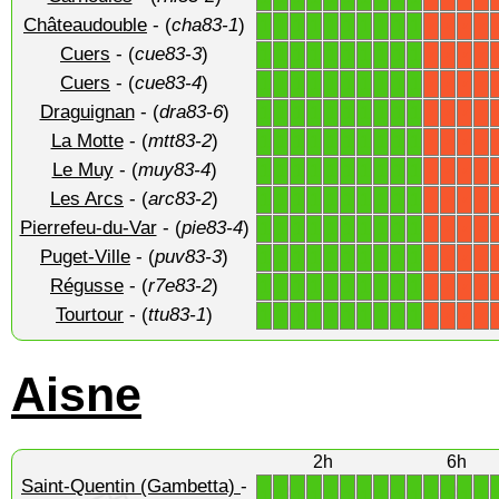
Châteaudouble
- (
cha83-1
)
1
1
1
1
1
1
1
1
1
1
X
X
X
X
Cuers
- (
cue83-3
)
1
1
1
1
1
1
1
1
1
1
X
X
X
X
Cuers
- (
cue83-4
)
1
1
1
1
1
1
1
1
1
1
X
X
X
X
Draguignan
- (
dra83-6
)
1
1
1
1
1
1
1
1
1
1
X
X
X
X
La Motte
- (
mtt83-2
)
1
1
1
1
1
1
1
1
1
1
X
X
X
X
Le Muy
- (
muy83-4
)
1
1
1
1
1
1
1
1
1
1
X
X
X
X
Les Arcs
- (
arc83-2
)
1
1
1
1
1
1
1
1
1
1
X
X
X
X
Pierrefeu-du-Var
- (
pie83-4
)
1
1
1
1
1
1
1
1
1
1
X
X
X
X
Puget-Ville
- (
puv83-3
)
1
1
1
1
1
1
1
1
1
1
X
X
X
X
Régusse
- (
r7e83-2
)
1
1
1
1
1
1
1
1
1
1
X
X
X
X
Tourtour
- (
ttu83-1
)
1
1
1
1
1
1
1
1
1
1
X
X
X
X
Aisne
2h
6h
Saint-Quentin (Gambetta)
-
1
1
1
1
1
1
1
1
1
1
1
1
1
1