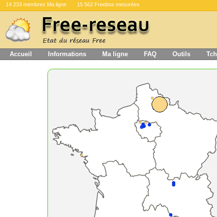
14 233 membres Ma ligne
15 562 Freebox mesurées
Accueil
Informations
Ma ligne
FAQ
Outils
Tch