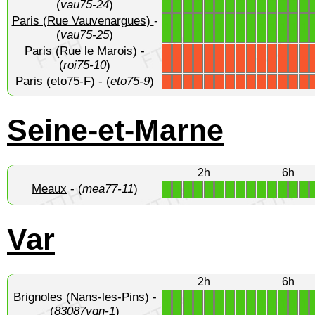
(
vau75-24
)
Paris (Rue Vauvenargues)
-
1
1
1
1
1
1
1
1
1
1
1
1
1
1
(
vau75-25
)
Paris (Rue le Marois)
-
X
X
X
X
X
X
X
X
X
X
X
X
X
X
(
roi75-10
)
Paris (eto75-F)
- (
eto75-9
)
X
X
X
X
X
X
X
X
X
X
X
X
X
X
Seine-et-Marne
2h
6h
Meaux
- (
mea77-11
)
1
1
1
1
1
1
1
1
1
1
1
1
1
1
Var
2h
6h
Brignoles (Nans-les-Pins)
-
1
1
1
1
1
1
1
1
1
1
1
1
1
1
(
83087vqn-1
)