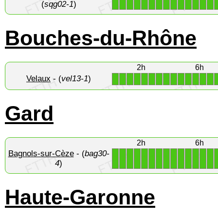
(
sqg02-1
)
Bouches-du-Rhône
2h
6h
Velaux
- (
vel13-1
)
1
1
1
1
1
1
1
1
1
1
1
1
1
1
Gard
2h
6h
Bagnols-sur-Cèze
- (
bag30-
1
1
1
1
1
1
1
1
1
1
1
1
1
1
4
)
Haute-Garonne