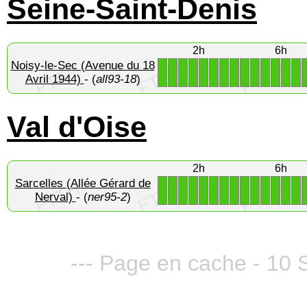
Seine-Saint-Denis
2h
6h
Noisy-le-Sec (Avenue du 18
1
1
1
1
1
1
1
1
1
1
1
1
1
1
Avril 1944)
- (
all93-18
)
Val d'Oise
2h
6h
Sarcelles (Allée Gérard de
1
1
1
1
1
1
1
1
1
1
1
1
1
1
Nerval)
- (
ner95-2
)
--- Page en cache - 10 