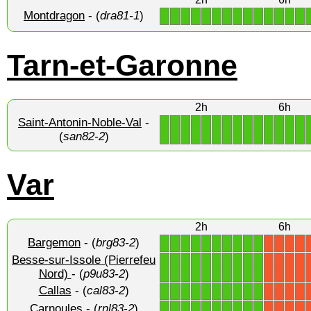
Montdragon
- (
dra81-1
)
1
1
1
1
1
1
1
1
1
1
1
1
1
1
Tarn-et-Garonne
2h
6h
Saint-Antonin-Noble-Val
-
1
1
1
1
1
1
1
1
1
1
1
1
1
1
(
san82-2
)
Var
2h
6h
Bargemon
- (
brg83-2
)
1
1
1
1
1
1
1
1
1
1
X
X
X
X
Besse-sur-Issole (Pierrefeu
1
1
1
1
1
1
1
1
1
1
X
X
X
X
Nord)
- (
p9u83-2
)
Callas
- (
cal83-2
)
1
1
1
1
1
1
1
1
1
1
X
X
X
X
Carnoules
- (
rnl83-2
)
1
1
1
1
1
1
1
1
1
1
X
X
X
X