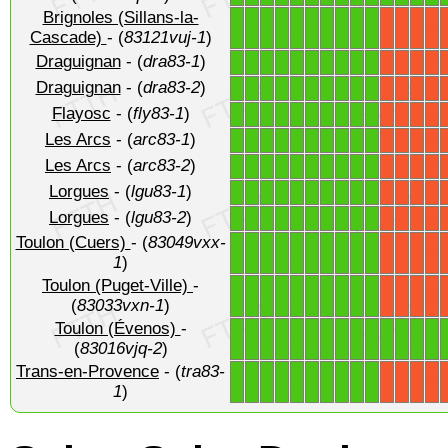
Brignoles (Sillans-la-
1
1
1
1
1
1
1
1
1
1
X
X
X
X
Cascade)
- (
83121vuj-1
)
Draguignan
- (
dra83-1
)
1
1
1
1
1
1
1
1
1
1
X
X
X
X
Draguignan
- (
dra83-2
)
1
1
1
1
1
1
1
1
1
1
X
X
X
X
Flayosc
- (
fly83-1
)
1
1
1
1
1
1
1
1
1
1
X
X
X
X
Les Arcs
- (
arc83-1
)
1
1
1
1
1
1
1
1
1
1
X
X
X
X
Les Arcs
- (
arc83-2
)
1
1
1
1
1
1
1
1
1
1
X
X
X
X
Lorgues
- (
lgu83-1
)
1
1
1
1
1
1
1
1
1
1
X
X
X
X
Lorgues
- (
lgu83-2
)
1
1
1
1
1
1
1
1
1
1
X
X
X
X
Toulon (Cuers)
- (
83049vxx-
1
1
1
1
1
1
1
1
1
1
X
X
X
X
1
)
Toulon (Puget-Ville)
-
1
1
1
1
1
1
1
1
1
1
X
X
X
X
(
83033vxn-1
)
Toulon (Évenos)
-
1
1
1
1
1
1
1
1
1
1
1
1
1
1
(
83016vjq-2
)
Trans-en-Provence
- (
tra83-
1
1
1
1
1
1
1
1
1
1
X
X
X
X
1
)