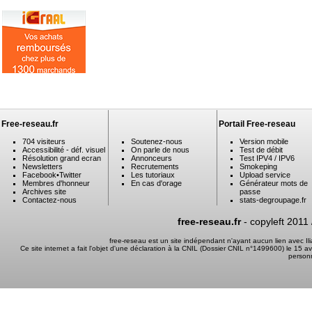
Free-reseau.fr
Portail Free-reseau
704 visiteurs
Soutenez-nous
Version mobile
Accessibilité - déf. visuel
On parle de nous
Test de débit
Résolution grand ecran
Annonceurs
Test IPV4 / IPV6
Newsletters
Recrutements
Smokeping
Facebook
•
Twitter
Les tutoriaux
Upload service
Membres d'honneur
En cas d'orage
Générateur mots de
Archives site
passe
Contactez-nous
stats-degroupage.fr
free-reseau.fr
- copyleft 2011
free-reseau est un site indépendant n'ayant aucun lien avec I
Ce site internet a fait l'objet d'une déclaration à la CNIL (Dossier CNIL n°1499600) le 15 a
person