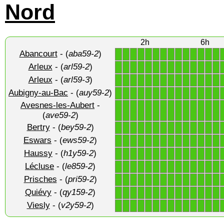
Nord
2h
6h
Abancourt
- (
aba59-2
)
1
1
1
1
1
1
1
1
1
1
1
1
1
1
Arleux
- (
arl59-2
)
1
1
1
1
1
1
1
1
1
1
1
1
1
1
Arleux
- (
arl59-3
)
1
1
1
1
1
1
1
1
1
1
1
1
1
1
Aubigny-au-Bac
- (
auy59-2
)
1
1
1
1
1
1
1
1
1
1
1
1
1
1
Avesnes-les-Aubert
-
1
1
1
1
1
1
1
1
1
1
1
1
1
1
(
ave59-2
)
Bertry
- (
bey59-2
)
1
1
1
1
1
1
1
1
1
1
1
1
1
1
Eswars
- (
ews59-2
)
1
1
1
1
1
1
1
1
1
1
1
1
1
1
Haussy
- (
h1y59-2
)
1
1
1
1
1
1
1
1
1
1
1
1
1
1
Lécluse
- (
le859-2
)
1
1
1
1
1
1
1
1
1
1
1
1
1
1
Prisches
- (
pri59-2
)
1
1
1
1
1
1
1
1
1
1
1
1
1
1
Quiévy
- (
qy159-2
)
1
1
1
1
1
1
1
1
1
1
1
1
1
1
Viesly
- (
v2y59-2
)
1
1
1
1
1
1
1
1
1
1
1
1
1
1