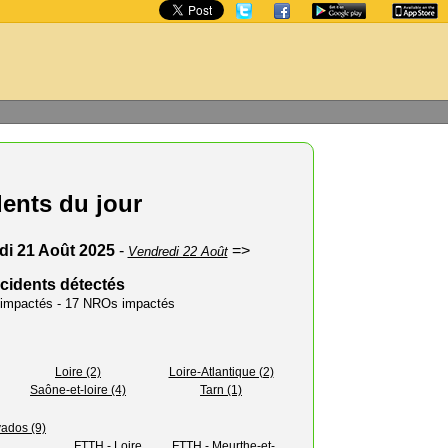
dents du jour
di 21 Août 2025
-
=>
Vendredi 22 Août
ncidents détectés
s impactés - 17 NROs impactés
Loire (2)
Loire-Atlantique (2)
Saône-et-loire (4)
Tarn (1)
ados (9)
FTTH - Loire
FTTH - Meurthe-et-