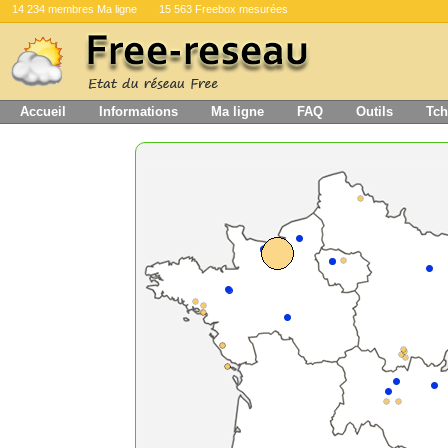
14 234 membres Ma ligne
15 563 Freebox mesurées
Accueil
Informations
Ma ligne
FAQ
Outils
Tch