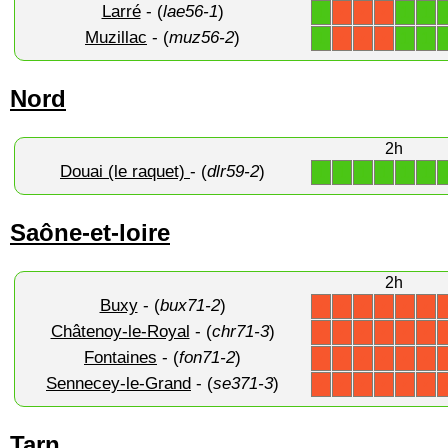
Larré
- (
lae56-1
)
1
1
1
X
X
X
Muzillac
- (
muz56-2
)
1
1
1
X
X
X
Nord
2h
Douai (le raquet)
- (
dlr59-2
)
1
1
1
1
1
1
Saône-et-loire
2h
Buxy
- (
bux71-2
)
X
X
X
X
X
X
Châtenoy-le-Royal
- (
chr71-3
)
X
X
X
X
X
X
Fontaines
- (
fon71-2
)
X
X
X
X
X
X
Sennecey-le-Grand
- (
se371-3
)
X
X
X
X
X
X
Tarn