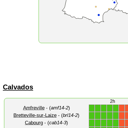
Calvados
2h
Amfreville
- (
amf14-2
)
1
1
1
1
1
X
Bretteville-sur-Laize
- (
brl14-2
)
1
1
1
1
1
X
Cabourg
- (
cab14-3
)
1
1
1
1
1
X