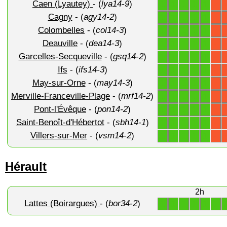
Caen (Lyautey)
- (
lya14-9
)
1
1
1
1
1
X
Cagny
- (
agy14-2
)
1
1
1
1
1
X
Colombelles
- (
col14-3
)
1
1
1
1
1
X
Deauville
- (
dea14-3
)
1
1
1
1
1
X
Garcelles-Secqueville
- (
gsq14-2
)
1
1
1
1
1
X
Ifs
- (
ifs14-3
)
1
1
1
1
1
X
May-sur-Orne
- (
may14-3
)
1
1
1
1
1
X
Merville-Franceville-Plage
- (
mrf14-2
)
1
1
1
1
1
X
Pont-l'Évêque
- (
pon14-2
)
1
1
1
1
1
X
Saint-Benoît-d'Hébertot
- (
sbh14-1
)
1
1
1
1
1
X
Villers-sur-Mer
- (
vsm14-2
)
1
1
1
1
1
X
Hérault
2h
Lattes (Boirargues)
- (
bor34-2
)
1
1
1
1
1
1