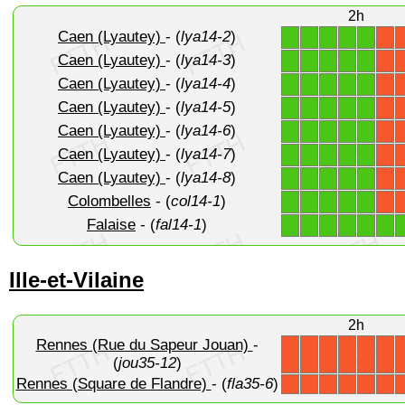
2h
Caen (Lyautey)
- (
lya14-2
)
1
1
1
1
1
X
Caen (Lyautey)
- (
lya14-3
)
1
1
1
1
1
X
Caen (Lyautey)
- (
lya14-4
)
1
1
1
1
1
X
Caen (Lyautey)
- (
lya14-5
)
1
1
1
1
1
X
Caen (Lyautey)
- (
lya14-6
)
1
1
1
1
1
X
Caen (Lyautey)
- (
lya14-7
)
1
1
1
1
1
X
Caen (Lyautey)
- (
lya14-8
)
1
1
1
1
1
X
Colombelles
- (
col14-1
)
1
1
1
1
1
X
Falaise
- (
fal14-1
)
1
1
1
1
1
1
Ille-et-Vilaine
2h
Rennes (Rue du Sapeur Jouan)
-
X
X
X
X
X
X
(
jou35-12
)
Rennes (Square de Flandre)
- (
fla35-6
)
X
X
X
X
X
X