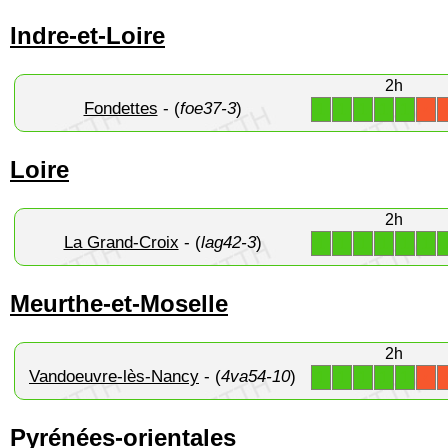
Indre-et-Loire
2h
Fondettes
- (
foe37-3
)
1
1
1
1
1
X
Loire
2h
La Grand-Croix
- (
lag42-3
)
1
1
1
1
1
1
Meurthe-et-Moselle
2h
Vandoeuvre-lès-Nancy
- (
4va54-10
)
1
1
1
1
1
X
Pyrénées-orientales