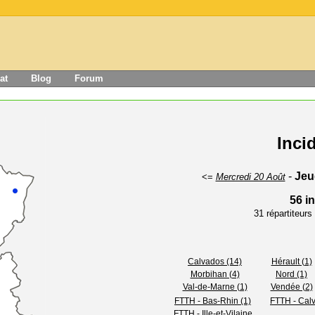
at
Blog
Forum
Inci
-
Jeu
<=
Mercredi 20 Août
56 i
31 répartiteur
Calvados (14)
Hérault (1)
Morbihan (4)
Nord (1)
Val-de-Marne (1)
Vendée (2)
FTTH - Bas-Rhin (1)
FTTH - Calv
FTTH - Ille-et-Vilaine