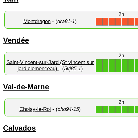
2h
Montdragon
- (
dra81-1
)
X
X
X
X
X
X
Vendée
2h
Saint-Vincent-sur-Jard (St vincent sur
1
1
1
1
1
1
jard clemenceau)
- (
5vj85-1
)
Val-de-Marne
2h
Choisy-le-Roi
- (
cho94-15
)
1
1
1
1
1
1
Calvados