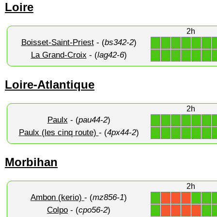
Loire
2h
Boisset-Saint-Priest
- (
bs342-2
)
1
1
1
1
1
1
La Grand-Croix
- (
lag42-6
)
1
1
1
1
1
1
Loire-Atlantique
2h
Paulx
- (
pau44-2
)
1
1
1
1
1
1
Paulx (les cinq route)
- (
4px44-2
)
1
1
1
1
1
1
Morbihan
2h
Ambon (kerio)
- (
mz856-1
)
1
1
1
X
X
X
Colpo
- (
cpo56-2
)
1
1
X
X
X
X