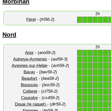
Morbihan
2h
Férel
- (
frl56-2
)
1
1
1
1
1
1
Nord
2h
Anor
- (
ano59-2
)
1
1
1
1
1
1
Aulnoye-Aymeries
- (
aul59-3
)
1
1
1
1
1
1
Avesnes-sur-Helpe
- (
avh59-2
)
1
1
1
1
1
1
Bavay
- (
bav59-2
)
1
1
1
1
1
1
Beaufort
- (
bea59-2
)
1
1
1
1
1
1
Boussois
- (
bos59-2
)
1
1
1
1
1
1
Colleret
- (
cl759-2
)
1
1
1
1
1
1
Cousolre
- (
cs459-2
)
1
1
1
1
1
1
Douai (le raquet)
- (
dlr59-2
)
1
1
1
1
1
1
Feignies
- (
fei59-3
)
1
1
1
1
1
1