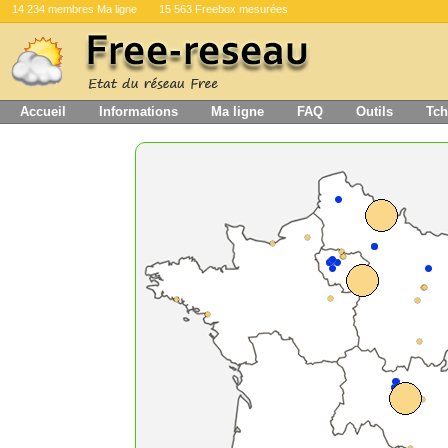
14 234 membres Ma ligne
15 563 Freebox mesurées
Accueil
Informations
Ma ligne
FAQ
Outils
Tch