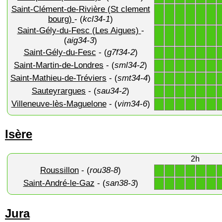
Saint-Clément-de-Rivière (St clement
1
1
1
1
1
1
bourg)
- (
kcl34-1
)
Saint-Gély-du-Fesc (Les Aigues)
-
1
1
1
1
1
1
(
aig34-3
)
Saint-Gély-du-Fesc
- (
g7f34-2
)
1
1
1
1
1
1
Saint-Martin-de-Londres
- (
sml34-2
)
1
1
1
1
1
1
Saint-Mathieu-de-Tréviers
- (
smt34-4
)
1
1
1
1
1
1
Sauteyrargues
- (
sau34-2
)
1
1
1
1
1
1
Villeneuve-lès-Maguelone
- (
vim34-6
)
1
1
1
1
1
1
Isère
2h
Roussillon
- (
rou38-8
)
1
1
1
1
1
1
Saint-André-le-Gaz
- (
san38-3
)
1
1
1
1
1
1
Jura