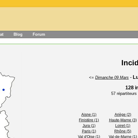
at
Blog
Forum
Inci
-
Lu
<=
Dimanche 09 Mars
128 i
57 répartiteur
Aisne (1)
Ariège (2)
Finistère (1)
Haute-Marne (3)
Jura (1)
Loiret (1)
Paris (1)
Rhône (5)
Val d'Oise (1)
Val-de-Marne (1)