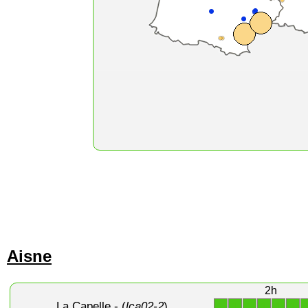
Aisne
2h
La Capelle
- (
lca02-2
)
1
1
1
1
1
1