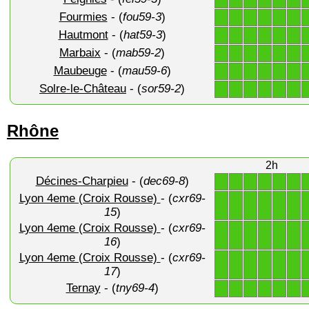
Fourmies
- (
fou59-3
)
1
1
1
1
1
1
Hautmont
- (
hat59-3
)
1
1
1
1
1
1
Marbaix
- (
mab59-2
)
1
1
1
1
1
1
Maubeuge
- (
mau59-6
)
1
1
1
1
1
1
Solre-le-Château
- (
sor59-2
)
1
1
1
1
1
1
Rhône
2h
Décines-Charpieu
- (
dec69-8
)
1
1
1
1
1
1
Lyon 4eme (Croix Rousse)
- (
cxr69-
1
1
1
1
1
1
15
)
Lyon 4eme (Croix Rousse)
- (
cxr69-
1
1
1
1
1
1
16
)
Lyon 4eme (Croix Rousse)
- (
cxr69-
1
1
1
1
1
1
17
)
Ternay
- (
tny69-4
)
1
1
1
1
1
1