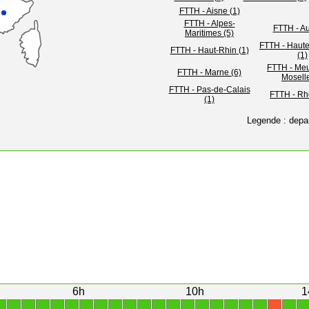
FTTH - Aisne (1)
FTTH - Alpes-
FTTH - Au
Maritimes (5)
FTTH - Haut
FTTH - Haut-Rhin (1)
(1)
FTTH - Meu
FTTH - Marne (6)
Moselle
FTTH - Pas-de-Calais
FTTH - Rh
(1)
Legende : depa
6h
10h
1
1
1
1
1
1
1
1
1
1
1
1
1
1
1
1
1
1
1
1
1
1
X