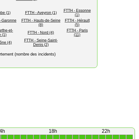
FTTH - Essonne
be (1)
FTTH - Aveyron (1)
(1)
e-Garonne
FTTH - Hauts-de-Seine
FTTH - Hérault
(8)
(5)
rthe-et-
FTTH - Paris
FTTH - Nord (4)
 (1)
(11)
FTTH - Seine-Saint-
ône (4)
Denis (2)
rtement (nombre des incidents)
4h
18h
22h
1
1
1
1
1
1
1
1
1
1
1
1
1
1
1
1
1
1
1
1