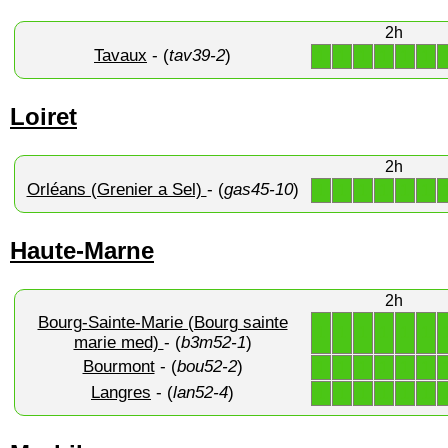
2h
Tavaux
- (
tav39-2
)
1
1
1
1
1
1
Loiret
2h
Orléans (Grenier a Sel)
- (
gas45-10
)
1
1
1
1
1
1
Haute-Marne
2h
Bourg-Sainte-Marie (Bourg sainte
1
1
1
1
1
1
marie med)
- (
b3m52-1
)
Bourmont
- (
bou52-2
)
1
1
1
1
1
1
Langres
- (
lan52-4
)
1
1
1
1
1
1