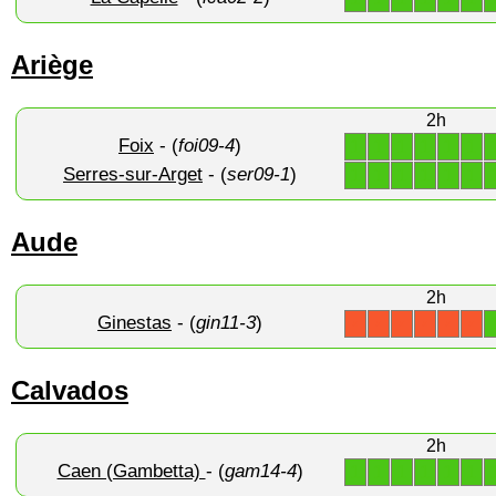
Ariège
2h
Foix
- (
foi09-4
)
1
1
1
1
1
1
Serres-sur-Arget
- (
ser09-1
)
1
1
1
1
1
1
Aude
2h
Ginestas
- (
gin11-3
)
X
X
X
X
X
X
Calvados
2h
Caen (Gambetta)
- (
gam14-4
)
1
1
1
1
1
1