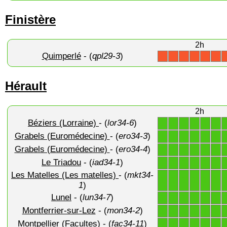
Finistère
2h
Quimperlé
- (
qpl29-3
)
X
X
X
X
X
X
Hérault
2h
Béziers (Lorraine)
- (
lor34-6
)
1
1
1
1
1
1
Grabels (Euromédecine)
- (
ero34-3
)
1
1
1
1
1
1
Grabels (Euromédecine)
- (
ero34-4
)
1
1
1
1
1
1
Le Triadou
- (
iad34-1
)
1
1
1
1
1
1
Les Matelles (Les matelles)
- (
mkt34-
1
1
1
1
1
1
1
)
Lunel
- (
lun34-7
)
1
1
1
1
1
1
Montferrier-sur-Lez
- (
mon34-2
)
1
1
1
1
1
1
Montpellier (Facultes)
- (
fac34-11
)
1
1
1
1
1
1