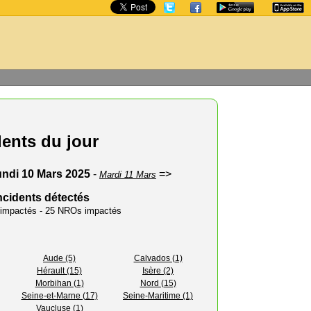
dents du jour
ndi 10 Mars 2025
-
=>
Mardi 11 Mars
ncidents détectés
s impactés - 25 NROs impactés
Aude (5)
Calvados (1)
Hérault (15)
Isère (2)
Morbihan (1)
Nord (15)
Seine-et-Marne (17)
Seine-Maritime (1)
Vaucluse (1)