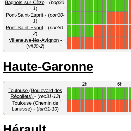
Bagnols-sur-Cèze
- (
bag30-
1
1
1
1
1
1
1
1
1
1
1
1
1
1
1
)
Pont-Saint-Esprit
- (
pon30-
1
1
1
1
1
1
1
1
1
X
X
X
X
X
1
)
Pont-Saint-Esprit
- (
pon30-
1
1
1
1
1
1
X
X
X
X
X
X
X
X
2
)
Villeneuve-lès-Avignon
-
X
X
X
X
X
X
X
X
X
X
X
X
X
X
(
vil30-2
)
Haute-Garonne
2h
6h
Toulouse (Boulevard des
1
1
1
1
1
1
1
1
1
1
1
1
1
1
Récollets)
- (
rec31-13
)
Toulouse (Chemin de
X
X
X
X
X
X
X
X
X
X
X
X
X
X
Lanusse)
- (
lan31-10
)
Hérault