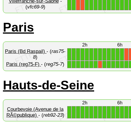
Villefranche-sur-Saône
-
1
1
1
1
1
1
1
1
1
1
1
1
X
X
(
vfc69-9
)
Paris
2h
6h
Paris (Bd Raspail)
- (
ras75-
1
1
1
1
1
1
1
1
1
1
1
1
1
X
8
)
Paris (reg75-F)
- (
reg75-7
)
1
1
1
1
1
1
1
1
1
1
1
1
1
X
Hauts-de-Seine
2h
6h
Courbevoie (Avenue de la
1
1
1
1
1
1
1
1
1
1
1
1
1
1
RÃ©publique)
- (
reb92-23
)