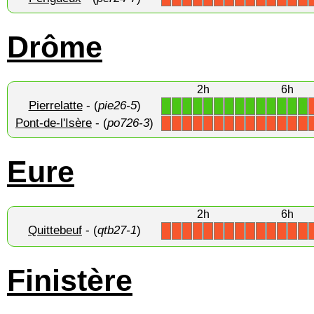
Drôme
2h
6h
Pierrelatte
- (
pie26-5
)
1
1
1
1
1
1
1
1
1
1
1
1
1
1
Pont-de-l'Isère
- (
po726-3
)
X
X
X
X
X
X
X
X
X
X
X
X
X
X
Eure
2h
6h
Quittebeuf
- (
qtb27-1
)
X
X
X
X
X
X
X
X
X
X
X
X
X
X
Finistère