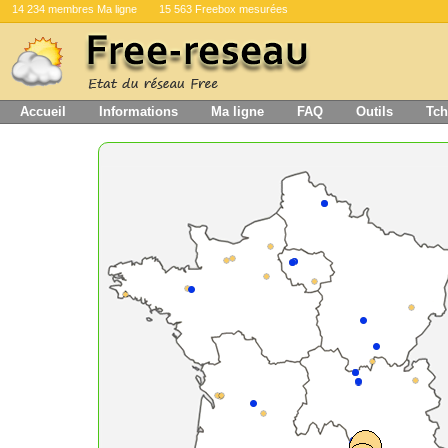
14 234 membres Ma ligne
15 563 Freebox mesurées
Accueil
Informations
Ma ligne
FAQ
Outils
Tch