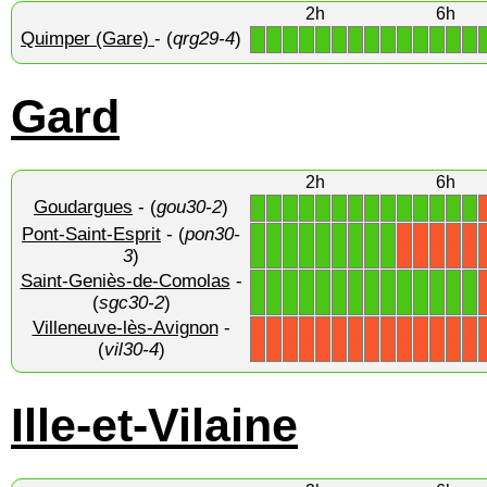
2h
6h
Quimper (Gare)
- (
qrg29-4
)
1
1
1
1
1
1
1
1
1
1
1
1
1
1
Gard
2h
6h
Goudargues
- (
gou30-2
)
1
1
1
1
1
1
1
1
1
1
1
1
1
1
Pont-Saint-Esprit
- (
pon30-
1
1
1
1
1
1
1
1
1
X
X
X
X
X
3
)
Saint-Geniès-de-Comolas
-
1
1
1
1
1
1
1
1
1
1
1
1
1
1
(
sgc30-2
)
Villeneuve-lès-Avignon
-
X
X
X
X
X
X
X
X
X
X
X
X
X
X
(
vil30-4
)
Ille-et-Vilaine