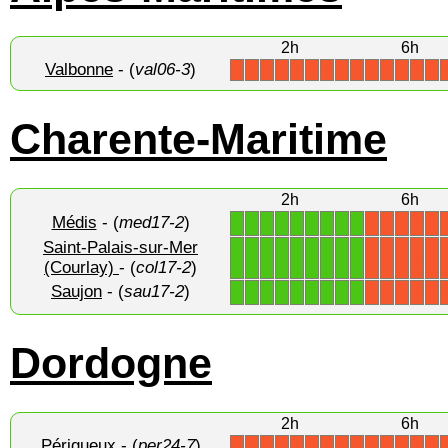
2h
6h
Valbonne
- (
val06-3
)
X
X
X
X
X
X
X
X
X
X
X
X
X
X
Charente-Maritime
2h
6h
Médis
- (
med17-2
)
1
1
1
1
1
1
1
1
1
X
X
X
X
X
Saint-Palais-sur-Mer
1
1
1
1
1
1
1
1
1
X
X
X
X
X
(Courlay)
- (
col17-2
)
Saujon
- (
sau17-2
)
1
1
1
1
1
1
1
1
1
X
X
X
X
X
Dordogne
2h
6h
Périgueux
- (
per24-7
)
X
X
X
X
X
X
X
X
X
X
X
X
X
X