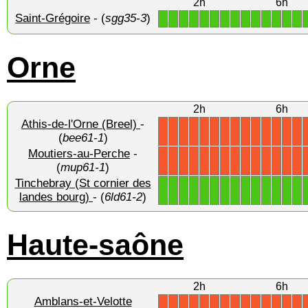
2h
6h
Saint-Grégoire
- (
sgg35-3
)
1
1
1
1
1
1
1
1
1
1
1
1
1
1
Orne
2h
6h
Athis-de-l'Orne (Breel)
-
X
X
X
X
X
X
X
X
X
X
X
X
X
X
(
bee61-1
)
Moutiers-au-Perche
-
X
X
X
X
X
X
X
X
X
X
X
X
X
X
(
mup61-1
)
Tinchebray (St cornier des
1
1
1
1
1
1
1
1
1
1
1
1
1
1
landes bourg)
- (
6ld61-2
)
Haute-saône
2h
6h
Amblans-et-Velotte