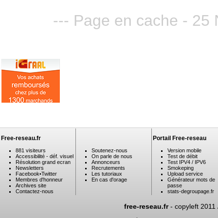
--- Page en cache - 25
Free-reseau.fr
Portail Free-reseau
881 visiteurs
Soutenez-nous
Version mobile
Accessibilité - déf. visuel
On parle de nous
Test de débit
Résolution grand ecran
Annonceurs
Test IPV4 / IPV6
Newsletters
Recrutements
Smokeping
Facebook
•
Twitter
Les tutoriaux
Upload service
Membres d'honneur
En cas d'orage
Générateur mots de
Archives site
passe
Contactez-nous
stats-degroupage.fr
free-reseau.fr
- copyleft 2011