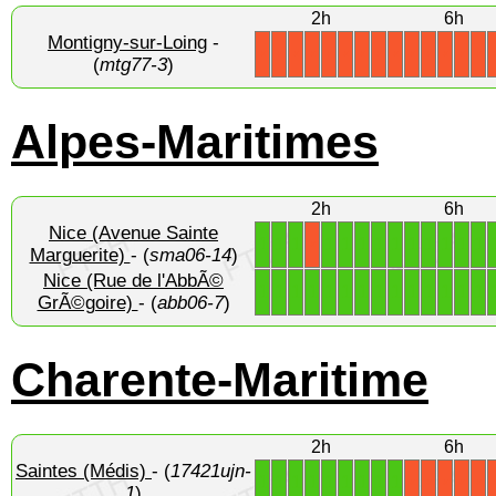
2h
6h
Montigny-sur-Loing
-
X
X
X
X
X
X
X
X
X
X
X
X
X
X
(
mtg77-3
)
Alpes-Maritimes
2h
6h
Nice (Avenue Sainte
1
1
1
1
1
1
1
1
1
1
1
1
1
X
Marguerite)
- (
sma06-14
)
Nice (Rue de l'AbbÃ©
1
1
1
1
1
1
1
1
1
1
1
1
1
1
GrÃ©goire)
- (
abb06-7
)
Charente-Maritime
2h
6h
Saintes (Médis)
- (
17421ujn-
1
1
1
1
1
1
1
1
1
X
X
X
X
X
1
)