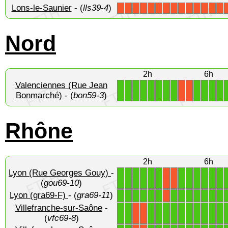
Lons-le-Saunier
- (
lls39-4
)
X
X
X
X
X
X
X
X
X
X
X
X
X
X
Nord
2h
6h
Valenciennes (Rue Jean
1
1
1
1
1
1
1
1
1
1
1
1
X
X
Bonmarché)
- (
bon59-3
)
Rhône
2h
6h
Lyon (Rue Georges Gouy)
-
1
1
1
1
1
1
1
1
1
1
1
1
X
X
(
gou69-10
)
Lyon (gra69-F)
- (
gra69-11
)
1
1
1
1
1
1
1
1
1
1
1
1
1
X
Villefranche-sur-Saône
-
1
1
1
1
1
1
1
1
1
1
1
1
X
X
(
vfc69-8
)