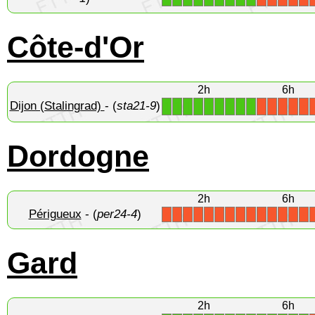
Côte-d'Or
2h
6h
Dijon (Stalingrad)
- (
sta21-9
)
1
1
1
1
1
1
1
1
1
X
X
X
X
X
Dordogne
2h
6h
Périgueux
- (
per24-4
)
X
X
X
X
X
X
X
X
X
X
X
X
X
X
Gard
2h
6h