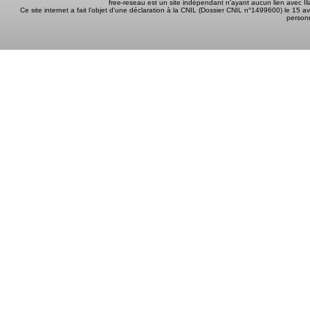
free-reseau est un site indépendant n'ayant aucun lien avec I
Ce site internet a fait l'objet d'une déclaration à la CNIL (Dossier CNIL n°1499600) le 15 a
person