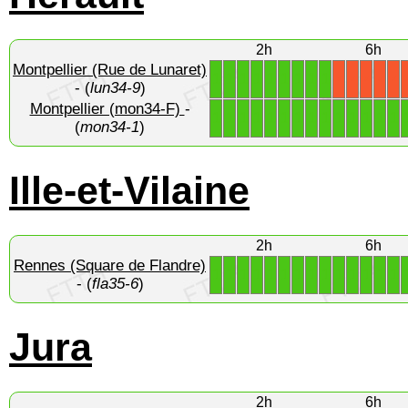
2h
6h
Montpellier (Rue de Lunaret)
1
1
1
1
1
1
1
1
1
X
X
X
X
X
- (
lun34-9
)
Montpellier (mon34-F)
-
1
1
1
1
1
1
1
1
1
1
1
1
1
1
(
mon34-1
)
Ille-et-Vilaine
2h
6h
Rennes (Square de Flandre)
1
1
1
1
1
1
1
1
1
1
1
1
1
1
- (
fla35-6
)
Jura
2h
6h