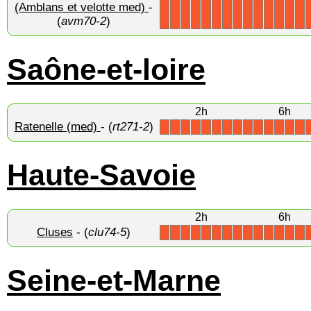
(Amblans et velotte med)
-
X
X
X
X
X
X
X
X
X
X
X
X
X
X
(
avm70-2
)
Saône-et-loire
2h
6h
Ratenelle (med)
- (
rt271-2
)
X
X
X
X
X
X
X
X
X
X
X
X
X
X
Haute-Savoie
2h
6h
Cluses
- (
clu74-5
)
X
X
X
X
X
X
X
X
X
X
X
X
X
X
Seine-et-Marne