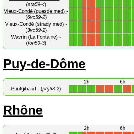
1
1
1
1
1
1
1
1
1
1
1
X
X
X
(
sta59-4
)
Vieux-Condé (guesde med)
-
1
1
1
1
1
1
1
1
1
1
X
X
X
X
(
6vc59-2
)
Vieux-Condé (strady med)
-
1
1
1
1
1
1
1
1
1
1
X
X
X
X
(
3vc59-2
)
Wavrin (La Fontaine)
-
1
1
1
1
1
1
1
1
1
1
X
X
X
X
(
fon59-3
)
Puy-de-Dôme
2h
6h
Pontgibaud
- (
ptg63-2
)
1
1
1
1
1
1
1
1
X
X
X
X
X
X
Rhône
2h
6h