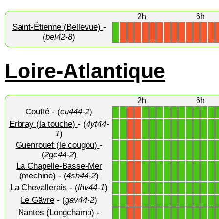
2h
6h
Saint-Étienne (Bellevue)
-
1
X
X
X
X
X
X
X
X
X
X
X
X
X
(
bel42-8
)
Loire-Atlantique
2h
6h
Couffé
- (
cu444-2
)
1
1
1
1
1
1
1
1
1
1
1
1
X
X
Erbray (la touche)
- (
4yt44-
1
1
1
1
1
1
1
1
1
1
1
1
X
X
1
)
Guenrouet (le cougou)
-
1
1
1
1
1
1
1
1
1
1
1
1
X
X
(
2gc44-2
)
La Chapelle-Basse-Mer
1
1
1
1
1
1
1
1
1
1
1
1
X
X
(mechine)
- (
4sh44-2
)
La Chevallerais
- (
lhv44-1
)
1
1
1
1
1
1
1
1
1
1
1
1
X
X
Le Gâvre
- (
gav44-2
)
1
1
1
1
1
1
1
1
1
1
1
1
X
X
Nantes (Longchamp)
-
1
1
1
1
1
1
1
1
1
1
1
1
X
X