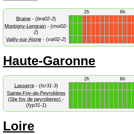
2h
6h
Braine
- (
bra02-2
)
1
1
1
X
X
X
X
X
X
X
X
X
X
X
Montigny-Lengrain
- (
moi02-
1
1
1
X
X
X
X
X
X
X
X
X
X
X
2
)
Vailly-sur-Aisne
- (
vai02-2
)
1
1
1
X
X
X
X
X
X
X
X
X
X
X
Haute-Garonne
2h
6h
Lasserre
- (
lsr31-3
)
1
1
1
1
1
1
1
1
1
1
1
1
1
1
Sainte-Foy-de-Peyrolières
1
1
1
1
1
1
1
1
1
1
1
1
1
1
(Ste foy de peyrolieres)
-
(
fyp31-1
)
Loire