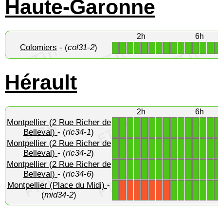
Haute-Garonne
2h
6h
Colomiers
- (
col31-2
)
1
1
1
1
1
1
1
1
1
1
1
1
1
1
Hérault
2h
6h
Montpellier (2 Rue Richer de
1
1
1
1
1
1
1
1
1
1
1
1
1
1
Belleval)
- (
ric34-1
)
Montpellier (2 Rue Richer de
1
1
1
1
1
1
1
1
1
1
1
1
1
1
Belleval)
- (
ric34-2
)
Montpellier (2 Rue Richer de
1
1
1
1
1
1
1
1
1
1
1
1
1
1
Belleval)
- (
ric34-6
)
Montpellier (Place du Midi)
-
1
1
1
1
1
1
1
X
X
X
X
X
X
X
(
mid34-2
)