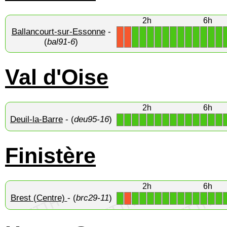
2h
6h
Ballancourt-sur-Essonne
-
1
1
1
1
1
1
1
1
1
1
1
1
X
X
(
bal91-6
)
Val d'Oise
2h
6h
Deuil-la-Barre
- (
deu95-16
)
1
1
1
1
1
1
1
1
1
1
1
1
1
1
Finistère
2h
6h
Brest (Centre)
- (
brc29-11
)
1
1
1
1
1
1
1
1
1
1
1
1
1
X