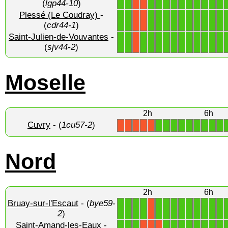
(
lgp44-10
)
Plessé (Le Coudray)
-
1
1
1
1
1
1
1
1
1
1
1
1
X
X
(
cdr44-1
)
Saint-Julien-de-Vouvantes
-
1
1
1
1
1
1
1
1
1
1
1
1
1
X
(
sjv44-2
)
Moselle
2h
6h
Cuvry
- (
1cu57-2
)
1
1
1
1
1
1
1
1
1
X
X
X
X
X
Nord
2h
6h
Bruay-sur-l'Escaut
- (
bye59-
1
1
1
1
1
1
1
1
1
1
1
1
1
X
2
)
Saint-Amand-les-Eaux
-