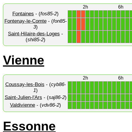
2h
6h
Fontaines
- (
fos85-2
)
1
1
1
1
1
1
1
1
1
1
1
1
X
X
Fontenay-le-Comte
- (
fon85-
1
1
1
1
1
1
1
1
1
1
1
1
X
X
3
)
Saint-Hilaire-des-Loges
-
1
1
1
1
1
1
1
1
1
1
1
1
1
X
(
shi85-2
)
Vienne
2h
6h
Coussay-les-Bois
- (
cyb86-
1
1
1
1
1
1
1
1
1
1
1
1
1
1
1
)
Saint-Julien-l'Ars
- (
saj86-2
)
1
1
1
1
1
1
1
1
1
1
1
1
1
1
Valdivienne
- (
vdv86-2
)
1
1
1
1
1
1
1
1
1
1
1
1
1
1
Essonne