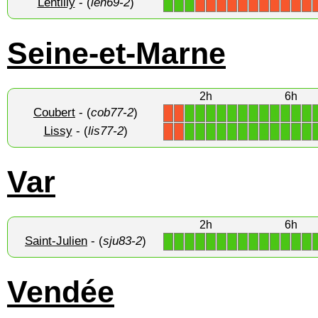
Lentilly
- (
len69-2
)
1
1
1
X
X
X
X
X
X
X
X
X
X
X
Seine-et-Marne
2h
6h
Coubert
- (
cob77-2
)
1
1
1
1
1
1
1
1
1
1
1
1
X
X
Lissy
- (
lis77-2
)
1
1
1
1
1
1
1
1
1
1
1
1
X
X
Var
2h
6h
Saint-Julien
- (
sju83-2
)
1
1
1
1
1
1
1
1
1
1
1
1
1
1
Vendée