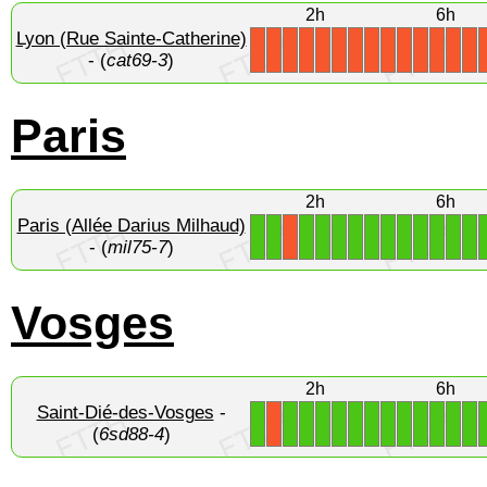
2h
6h
Lyon (Rue Sainte-Catherine)
X
X
X
X
X
X
X
X
X
X
X
X
X
X
- (
cat69-3
)
Paris
2h
6h
Paris (Allée Darius Milhaud)
1
1
1
1
1
1
1
1
1
1
1
1
1
X
- (
mil75-7
)
Vosges
2h
6h
Saint-Dié-des-Vosges
-
1
1
1
1
1
1
1
1
1
1
1
1
1
X
(
6sd88-4
)