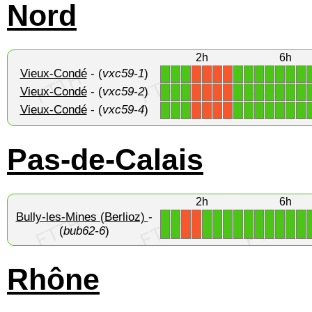
Nord
2h
6h
Vieux-Condé
- (
vxc59-1
)
1
1
1
1
1
1
1
1
1
1
X
X
X
X
Vieux-Condé
- (
vxc59-2
)
1
1
1
1
1
1
1
1
1
1
X
X
X
X
Vieux-Condé
- (
vxc59-4
)
1
1
1
1
1
1
1
1
1
1
X
X
X
X
Pas-de-Calais
2h
6h
Bully-les-Mines (Berlioz)
-
1
1
1
1
1
1
1
1
1
1
1
1
X
X
(
bub62-6
)
Rhône