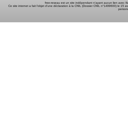
free-reseau est un site indépendant n'ayant aucun lien avec I
Ce site internet a fait l'objet d'une déclaration à la CNIL (Dossier CNIL n°1499600) le 15 a
person