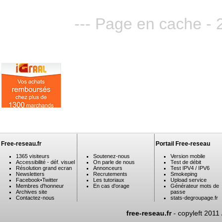
--- Page en cache - 
Free-reseau.fr
Portail Free-reseau
1365 visiteurs
Soutenez-nous
Version mobile
Accessibilité - déf. visuel
On parle de nous
Test de débit
Résolution grand ecran
Annonceurs
Test IPV4 / IPV6
Newsletters
Recrutements
Smokeping
Facebook
•
Twitter
Les tutoriaux
Upload service
Membres d'honneur
En cas d'orage
Générateur mots de
Archives site
passe
Contactez-nous
stats-degroupage.fr
free-reseau.fr
- copyleft 2011