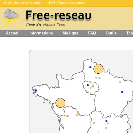
14 234 membres Ma ligne
15 561 Freebox mesurées
Accueil
Informations
Ma ligne
FAQ
Outils
Tch