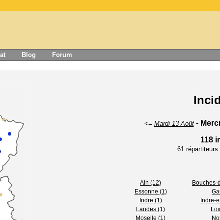
at
Blog
Forum
Inci
-
Mercr
<=
Mardi 13 Août
118 i
61 répartiteur
Ain (12)
Bouches-d
Essonne (1)
Gar
Indre (1)
Indre-e
Landes (1)
Loi
Moselle (1)
Nor