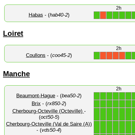
2h
Habas
- (
hab40-2
)
1
1
1
1
1
X
Loiret
2h
Coullons
- (
coo45-2
)
1
1
X
X
X
X
Manche
2h
Beaumont-Hague
- (
bea50-2
)
1
1
1
1
1
1
Brix
- (
rx850-2
)
1
1
1
1
1
1
Cherbourg-Octeville (Octeville)
-
1
1
1
1
1
1
(
oct50-5
)
Cherbourg-Octeville (Val de Saire (A))
1
1
1
1
1
1
- (
vds50-4
)