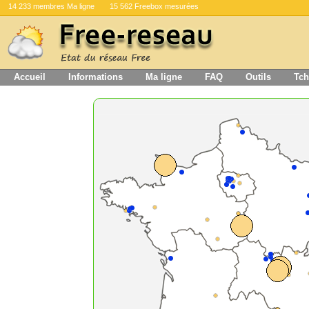
14 233 membres Ma ligne
15 562 Freebox mesurées
Accueil
Informations
Ma ligne
FAQ
Outils
Tch