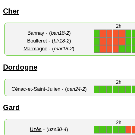
Cher
2h
Bannay
- (
ban18-2
)
1
1
X
X
X
X
Boulleret
- (
blr18-2
)
1
1
X
X
X
X
Marmagne
- (
mar18-2
)
1
1
1
X
X
X
Dordogne
2h
Cénac-et-Saint-Julien
- (
cen24-2
)
1
1
1
1
1
1
Gard
2h
Uzès
- (
uze30-4
)
1
1
1
1
1
X