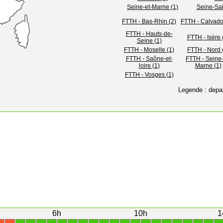
Seine-et-Marne (1)
Seine-Sai
FTTH - Bas-Rhin (2)
FTTH - Calvado
FTTH - Hauts-de-
FTTH - Isère 
Seine (1)
FTTH - Moselle (1)
FTTH - Nord 
FTTH - Saône-et-
FTTH - Seine-
loire (1)
Marne (1)
FTTH - Vosges (1)
Legende : depa
6h
10h
1