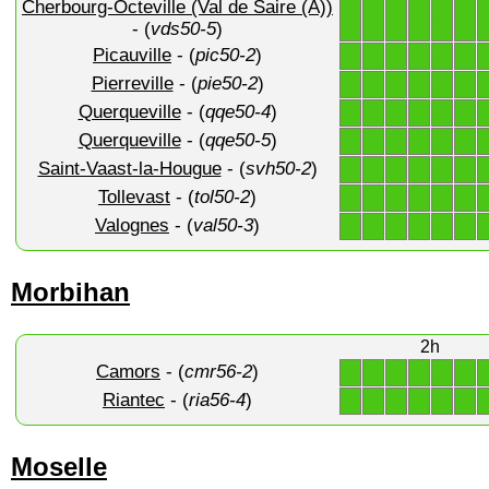
Cherbourg-Octeville (Val de Saire (A))
1
1
1
1
1
1
- (
vds50-5
)
Picauville
- (
pic50-2
)
1
1
1
1
1
1
Pierreville
- (
pie50-2
)
1
1
1
1
1
1
Querqueville
- (
qqe50-4
)
1
1
1
1
1
1
Querqueville
- (
qqe50-5
)
1
1
1
1
1
1
Saint-Vaast-la-Hougue
- (
svh50-2
)
1
1
1
1
1
1
Tollevast
- (
tol50-2
)
1
1
1
1
1
1
Valognes
- (
val50-3
)
1
1
1
1
1
1
Morbihan
2h
Camors
- (
cmr56-2
)
1
1
1
1
1
1
Riantec
- (
ria56-4
)
1
1
1
1
1
1
Moselle