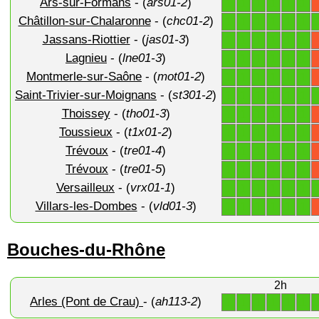
Ars-sur-Formans
- (
ars01-2
)
1
1
1
1
1
1
Châtillon-sur-Chalaronne
- (
chc01-2
)
1
1
1
1
1
1
Jassans-Riottier
- (
jas01-3
)
1
1
1
1
1
1
Lagnieu
- (
lne01-3
)
1
1
1
1
1
1
Montmerle-sur-Saône
- (
mot01-2
)
1
1
1
1
1
1
Saint-Trivier-sur-Moignans
- (
st301-2
)
1
1
1
1
1
1
Thoissey
- (
tho01-3
)
1
1
1
1
1
1
Toussieux
- (
t1x01-2
)
1
1
1
1
1
1
Trévoux
- (
tre01-4
)
1
1
1
1
1
1
Trévoux
- (
tre01-5
)
1
1
1
1
1
1
Versailleux
- (
vrx01-1
)
1
1
1
1
1
1
Villars-les-Dombes
- (
vld01-3
)
1
1
1
1
1
1
Bouches-du-Rhône
2h
Arles (Pont de Crau)
- (
ah113-2
)
1
1
1
1
1
1