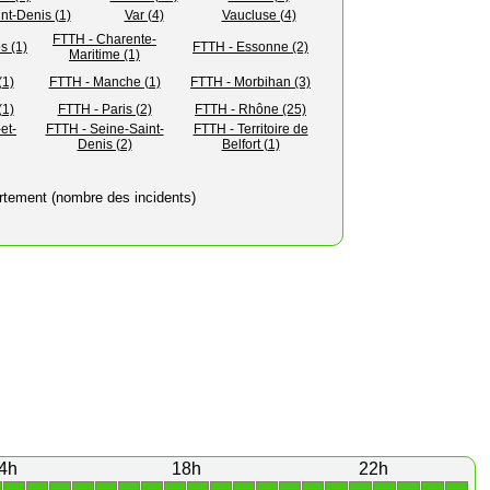
nt-Denis (1)
Var (4)
Vaucluse (4)
FTTH - Charente-
s (1)
FTTH - Essonne (2)
Maritime (1)
(1)
FTTH - Manche (1)
FTTH - Morbihan (3)
(1)
FTTH - Paris (2)
FTTH - Rhône (25)
et-
FTTH - Seine-Saint-
FTTH - Territoire de
Denis (2)
Belfort (1)
rtement (nombre des incidents)
4h
18h
22h