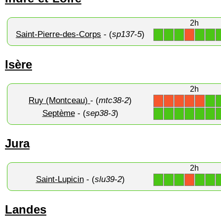
2h
Saint-Pierre-des-Corps
- (
sp137-5
)
1
1
1
1
1
X
Isère
2h
Ruy (Montceau)
- (
mtc38-2
)
1
X
X
X
X
X
Septème
- (
sep38-3
)
1
1
1
1
1
1
Jura
2h
Saint-Lupicin
- (
slu39-2
)
1
1
1
1
1
X
Landes