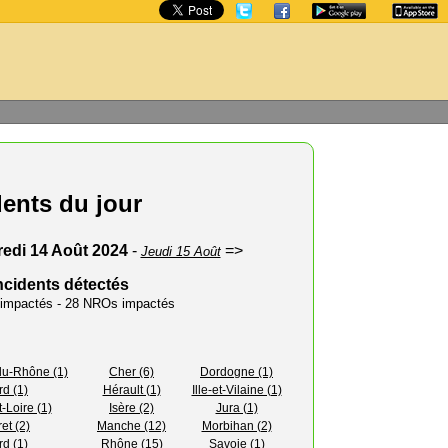
dents du jour
edi 14 Août 2024
-
=>
Jeudi 15 Août
ncidents détectés
s impactés - 28 NROs impactés
u-Rhône (1)
Cher (6)
Dordogne (1)
d (1)
Hérault (1)
Ille-et-Vilaine (1)
t-Loire (1)
Isère (2)
Jura (1)
ret (2)
Manche (12)
Morbihan (2)
d (1)
Rhône (15)
Savoie (1)