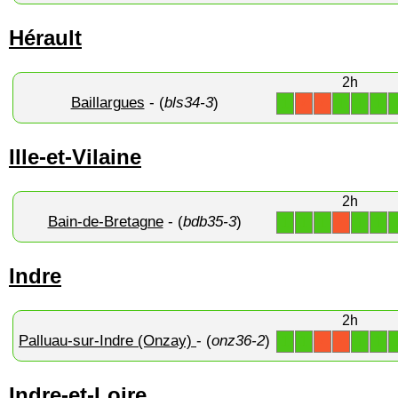
Hérault
2h
Baillargues
- (
bls34-3
)
1
1
1
1
X
X
Ille-et-Vilaine
2h
Bain-de-Bretagne
- (
bdb35-3
)
1
1
1
1
1
X
Indre
2h
Palluau-sur-Indre (Onzay)
- (
onz36-2
)
1
1
1
1
X
X
Indre-et-Loire