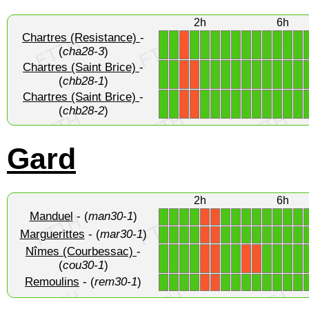
2h
6h
Chartres (Resistance)
-
1
1
1
1
1
1
1
1
1
1
1
1
1
X
(
cha28-3
)
Chartres (Saint Brice)
-
1
1
1
1
1
1
1
1
1
1
1
1
X
X
(
chb28-1
)
Chartres (Saint Brice)
-
1
1
1
1
1
1
1
1
1
1
1
1
X
X
(
chb28-2
)
Gard
2h
6h
Manduel
- (
man30-1
)
1
1
1
1
1
1
1
1
1
1
1
1
X
X
Marguerittes
- (
mar30-1
)
1
1
1
1
1
1
1
1
1
1
1
1
X
X
Nîmes (Courbessac)
-
1
1
1
1
1
1
1
1
1
1
X
X
X
X
(
cou30-1
)
Remoulins
- (
rem30-1
)
1
1
1
1
1
1
1
1
1
1
1
1
X
X