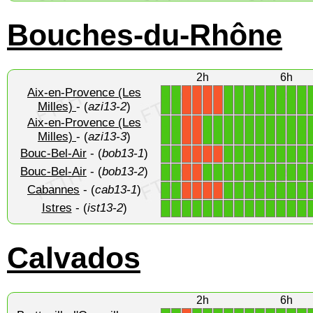
Bouches-du-Rhône
2h
6h
Aix-en-Provence (Les
1
1
1
1
1
1
1
1
1
1
X
X
X
X
Milles)
- (
azi13-2
)
Aix-en-Provence (Les
1
1
1
1
1
1
1
1
1
1
1
1
X
X
Milles)
- (
azi13-3
)
Bouc-Bel-Air
- (
bob13-1
)
1
1
1
1
1
1
1
1
1
1
X
X
X
X
Bouc-Bel-Air
- (
bob13-2
)
1
1
1
1
1
1
1
1
1
1
1
1
X
X
Cabannes
- (
cab13-1
)
1
1
1
1
1
1
1
1
1
1
X
X
X
X
Istres
- (
ist13-2
)
1
1
1
1
1
1
1
1
1
1
1
1
1
1
Calvados
2h
6h