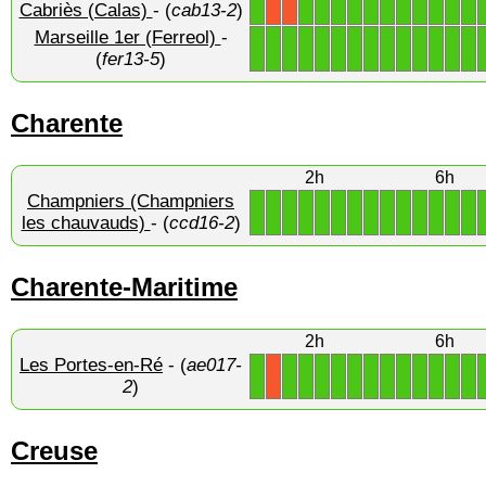
Cabriès (Calas)
- (
cab13-2
)
1
1
1
1
1
1
1
1
1
1
1
1
X
X
Marseille 1er (Ferreol)
-
1
1
1
1
1
1
1
1
1
1
1
1
1
1
(
fer13-5
)
Charente
2h
6h
Champniers (Champniers
1
1
1
1
1
1
1
1
1
1
1
1
1
1
les chauvauds)
- (
ccd16-2
)
Charente-Maritime
2h
6h
Les Portes-en-Ré
- (
ae017-
1
1
1
1
1
1
1
1
1
1
1
1
1
X
2
)
Creuse