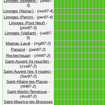
Limoges (Bregere)
- (
bre87-
1
1
1
1
1
1
1
1
1
1
1
1
1
1
3
)
Limoges (Noriac)
- (
nor87-4
)
1
1
1
1
1
1
1
1
1
1
1
1
1
1
Limoges (Perrin)
- (
per87-4
)
1
1
1
1
1
1
1
1
1
1
1
1
1
1
Limoges (Pont Neuf)
-
1
1
1
1
1
1
1
1
1
1
1
1
1
1
(
pon87-3
)
Limoges (Vaillant)
- (
vai87-
1
1
1
1
1
1
1
1
1
1
1
1
1
1
5
)
Magnac-Laval
- (
mgl87-2
)
1
1
1
1
1
1
1
1
1
1
1
1
1
1
Panazol
- (
pan87-2
)
1
1
1
1
1
1
1
1
1
1
1
1
1
1
Rochechouart
- (
rhh87-2
)
1
1
1
1
1
1
1
1
1
1
1
1
1
1
Saint-Auvent (la nouzille)
-
1
1
1
1
1
1
1
1
1
1
1
1
1
1
(
zsa87-2
)
Saint-Auvent (les 4 routes)
-
1
1
1
1
1
1
1
1
1
1
1
1
1
1
(
5av87-2
)
Saint-Hilaire-les-Places
-
1
1
1
1
1
1
1
1
1
1
1
1
1
1
(
hl487-2
)
Saint-Martin-Terressus
-
1
1
1
1
1
1
1
1
1
1
1
1
1
1
(
4ss87-2
)
Saint-Maurice-les-Brousses
1
1
1
1
1
1
1
1
1
1
1
1
1
1