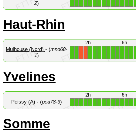
1
1
1
1
1
1
1
1
1
1
1
1
1
1
2
)
Haut-Rhin
2h
6h
Mulhouse (Nord)
- (
mno68-
1
1
1
1
1
1
1
1
1
1
1
1
X
X
1
)
Yvelines
2h
6h
Poissy (A)
- (
poa78-3
)
1
1
1
1
1
1
1
1
1
1
1
1
1
1
Somme