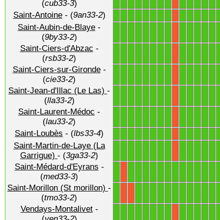
(
cub33-3
)
Saint-Antoine
- (
9an33-2
)
1
1
1
1
1
1
1
1
1
1
1
1
1
X
Saint-Aubin-de-Blaye
-
1
1
1
1
1
1
1
1
1
1
1
1
1
X
(
9by33-2
)
Saint-Ciers-d'Abzac
-
1
1
1
1
1
1
1
1
1
1
1
1
1
X
(
rsb33-2
)
Saint-Ciers-sur-Gironde
-
1
1
1
1
1
1
1
1
1
1
1
1
1
X
(
cie33-2
)
Saint-Jean-d'Illac (Le Las)
-
1
1
1
1
1
1
1
1
1
1
1
1
1
X
(
lla33-2
)
Saint-Laurent-Médoc
-
1
1
1
1
1
1
1
1
1
1
1
1
1
X
(
lau33-2
)
Saint-Loubès
- (
lbs33-4
)
1
1
1
1
1
1
1
1
1
1
1
1
1
X
Saint-Martin-de-Laye (La
1
1
1
1
1
1
1
1
1
1
1
1
1
X
Garrigue)
- (
3ga33-2
)
Saint-Médard-d'Eyrans
-
1
1
1
1
1
1
1
1
1
1
1
1
1
X
(
med33-3
)
Saint-Morillon (St morillon)
-
1
1
1
1
1
1
1
1
1
1
1
1
X
X
(
tmo33-2
)
Vendays-Montalivet
-
1
1
1
1
1
1
1
1
1
1
1
1
1
X
(
ven33-2
)