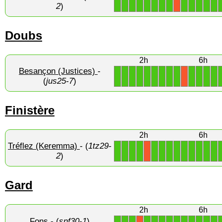
1
1
1
1
1
1
1
1
1
1
1
1
1
X
2
)
Doubs
2h
6h
Besançon (Justices)
-
1
1
1
1
1
1
1
1
1
1
1
1
1
X
(
jus25-7
)
Finistère
2h
6h
Tréflez (Keremma)
- (
1tz29-
1
1
1
1
1
1
1
1
1
1
1
1
1
X
2
)
Gard
2h
6h
Fons
- (
snf30-1
)
1
1
1
1
1
1
1
1
1
1
1
1
1
X