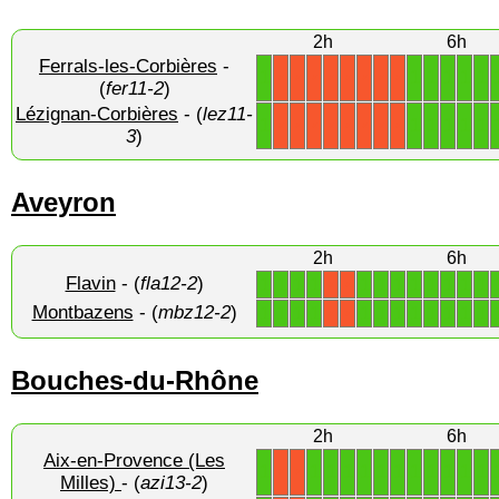
2h
6h
Ferrals-les-Corbières
-
1
1
1
1
1
1
X
X
X
X
X
X
X
X
(
fer11-2
)
Lézignan-Corbières
- (
lez11-
1
1
1
1
1
1
X
X
X
X
X
X
X
X
3
)
Aveyron
2h
6h
Flavin
- (
fla12-2
)
1
1
1
1
1
1
1
1
1
1
1
1
X
X
Montbazens
- (
mbz12-2
)
1
1
1
1
1
1
1
1
1
1
1
1
X
X
Bouches-du-Rhône
2h
6h
Aix-en-Provence (Les
1
1
1
1
1
1
1
1
1
1
1
1
X
X
Milles)
- (
azi13-2
)