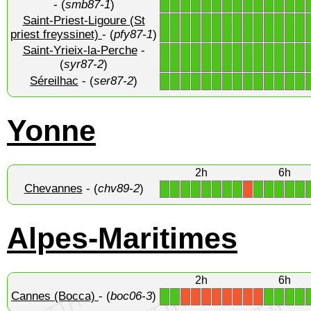
- (
smb87-1
)
Saint-Priest-Ligoure (St
1
1
1
1
1
1
1
1
1
1
1
1
1
1
priest freyssinet)
- (
pfy87-1
)
Saint-Yrieix-la-Perche
-
1
1
1
1
1
1
1
1
1
1
1
1
1
1
(
syr87-2
)
Séreilhac
- (
ser87-2
)
1
1
1
1
1
1
1
1
1
1
1
1
1
1
Yonne
2h
6h
Chevannes
- (
chv89-2
)
1
1
1
1
1
1
1
1
1
1
1
1
1
X
Alpes-Maritimes
2h
6h
Cannes (Bocca)
- (
boc06-3
)
1
1
1
1
1
1
X
X
X
X
X
X
X
X