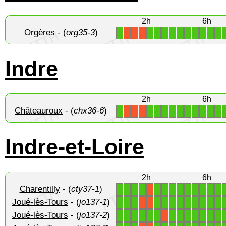
2h
6h
Orgères
- (
org35-3
)
1
1
1
1
1
1
1
1
1
1
1
X
X
X
Indre
2h
6h
Châteauroux
- (
chx36-6
)
1
1
1
1
1
1
1
1
1
1
1
X
X
X
Indre-et-Loire
2h
6h
Charentilly
- (
cty37-1
)
1
1
1
1
1
1
1
1
1
1
1
1
1
X
Joué-lès-Tours
- (
jo137-1
)
1
1
1
1
1
1
1
1
1
1
1
1
X
X
Joué-lès-Tours
- (
jo137-2
)
1
1
1
1
1
1
1
1
1
1
1
1
1
X