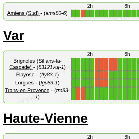
2h
6h
Amiens (Sud)
- (
ams80-6
)
1
1
1
1
1
1
1
1
1
1
1
1
1
X
Var
2h
6h
Brignoles (Sillans-la-
1
1
1
1
1
1
1
1
1
X
X
X
X
X
Cascade)
- (
83121vuj-1
)
Flayosc
- (
fly83-1
)
1
1
1
1
1
1
1
1
1
1
1
X
X
X
Lorgues
- (
lgu83-1
)
1
1
1
1
1
1
1
1
1
1
1
X
X
X
Trans-en-Provence
- (
tra83-
1
1
1
1
1
1
1
1
1
1
1
1
X
X
1
)
Haute-Vienne
2h
6h