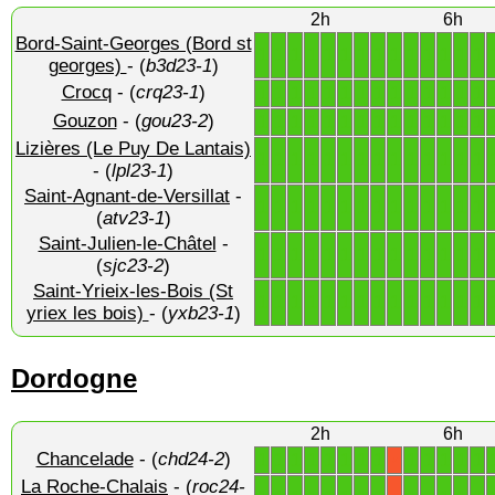
2h
6h
Bord-Saint-Georges (Bord st
1
1
1
1
1
1
1
1
1
1
1
1
1
1
georges)
- (
b3d23-1
)
Crocq
- (
crq23-1
)
1
1
1
1
1
1
1
1
1
1
1
1
1
1
Gouzon
- (
gou23-2
)
1
1
1
1
1
1
1
1
1
1
1
1
1
1
Lizières (Le Puy De Lantais)
1
1
1
1
1
1
1
1
1
1
1
1
1
1
- (
lpl23-1
)
Saint-Agnant-de-Versillat
-
1
1
1
1
1
1
1
1
1
1
1
1
1
1
(
atv23-1
)
Saint-Julien-le-Châtel
-
1
1
1
1
1
1
1
1
1
1
1
1
1
1
(
sjc23-2
)
Saint-Yrieix-les-Bois (St
1
1
1
1
1
1
1
1
1
1
1
1
1
1
yriex les bois)
- (
yxb23-1
)
Dordogne
2h
6h
Chancelade
- (
chd24-2
)
1
1
1
1
1
1
1
1
1
1
1
1
1
X
La Roche-Chalais
- (
roc24-