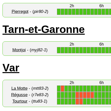
2h
6h
Pierregot
- (
pir80-2
)
1
1
1
1
1
1
1
1
1
1
1
1
1
1
Tarn-et-Garonne
2h
6h
Montjoi
- (
myj82-1
)
1
1
1
1
1
1
1
1
1
1
1
1
1
1
Var
2h
6h
La Motte
- (
mtt83-2
)
1
1
1
1
1
1
1
1
1
1
1
1
1
X
Régusse
- (
r7e83-2
)
1
1
1
1
1
1
1
1
1
X
X
X
X
X
Tourtour
- (
ttu83-1
)
1
1
1
1
1
1
1
1
1
1
1
1
X
X