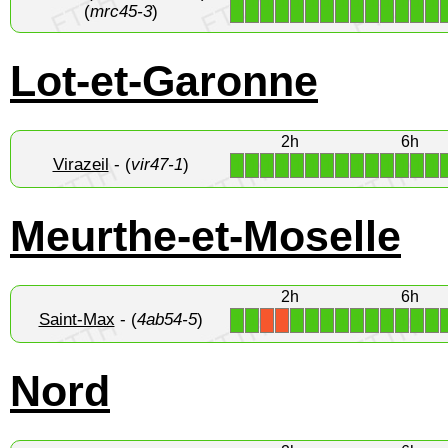
1
1
1
1
1
1
1
1
1
1
1
1
1
1
(
mrc45-3
)
Lot-et-Garonne
2h
6h
Virazeil
- (
vir47-1
)
1
1
1
1
1
1
1
1
1
1
1
1
1
1
Meurthe-et-Moselle
2h
6h
Saint-Max
- (
4ab54-5
)
1
1
1
1
1
1
1
1
1
1
1
1
X
X
Nord