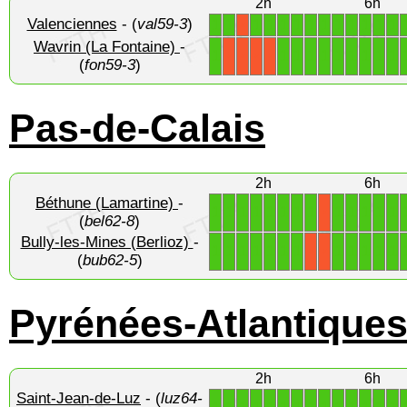
2h
6h
Valenciennes
- (
val59-3
)
1
1
1
1
1
1
1
1
1
1
1
1
1
X
Wavrin (La Fontaine)
-
1
1
1
1
1
1
1
1
1
1
X
X
X
X
(
fon59-3
)
Pas-de-Calais
2h
6h
Béthune (Lamartine)
-
1
1
1
1
1
1
1
1
1
1
1
1
1
X
(
bel62-8
)
Bully-les-Mines (Berlioz)
-
1
1
1
1
1
1
1
1
1
1
1
1
X
X
(
bub62-5
)
Pyrénées-Atlantique
2h
6h
Saint-Jean-de-Luz
- (
luz64-