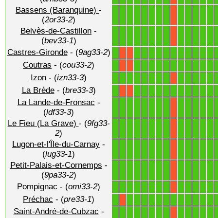
Bassens (Baranquine)
-
1
1
1
1
1
1
1
1
1
1
1
1
1
X
(
2or33-2
)
Belvès-de-Castillon
-
1
1
1
1
1
1
1
1
1
1
1
1
1
X
(
bev33-1
)
Castres-Gironde
- (
9ag33-2
)
1
1
1
1
1
1
1
1
1
1
1
1
X
X
Coutras
- (
cou33-2
)
1
1
1
1
1
1
1
1
1
1
1
1
X
X
Izon
- (
izn33-3
)
1
1
1
1
1
1
1
1
1
1
1
1
1
X
La Brède
- (
bre33-3
)
1
1
1
1
1
1
1
1
1
1
1
1
X
X
La Lande-de-Fronsac
-
1
1
1
1
1
1
1
1
1
1
1
1
1
X
(
ldf33-3
)
Le Fieu (La Grave)
- (
9fg33-
1
1
1
1
1
1
1
1
1
1
1
1
1
X
2
)
Lugon-et-l'Île-du-Carnay
-
1
1
1
1
1
1
1
1
1
1
1
1
1
X
(
lug33-1
)
Petit-Palais-et-Cornemps
-
1
1
1
1
1
1
1
1
1
1
1
1
1
X
(
9pa33-2
)
Pompignac
- (
omi33-2
)
1
1
1
1
1
1
1
1
1
1
1
1
1
X
Préchac
- (
pre33-1
)
1
1
1
1
1
1
1
1
1
1
1
1
1
X
Saint-André-de-Cubzac
-
1
1
1
1
1
1
1
1
1
1
1
1
1
X