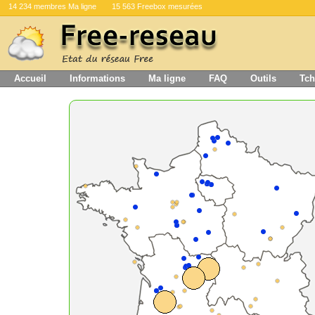
14 234 membres Ma ligne
15 563 Freebox mesurées
Accueil
Informations
Ma ligne
FAQ
Outils
Tch