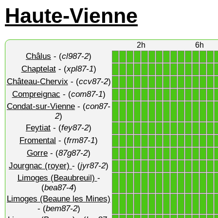
Haute-Vienne
2h
6h
Châlus
- (
cl987-2
)
1
1
1
1
1
1
1
1
1
1
1
1
1
1
Chaptelat
- (
xpl87-1
)
1
1
1
1
1
1
1
1
1
1
1
1
1
1
Château-Chervix
- (
ccv87-2
)
1
1
1
1
1
1
1
1
1
1
1
1
1
1
Compreignac
- (
com87-1
)
1
1
1
1
1
1
1
1
1
1
1
1
1
1
Condat-sur-Vienne
- (
con87-
1
1
1
1
1
1
1
1
1
1
1
1
1
1
2
)
Feytiat
- (
fey87-2
)
1
1
1
1
1
1
1
1
1
1
1
1
1
1
Fromental
- (
frm87-1
)
1
1
1
1
1
1
1
1
1
1
1
1
1
1
Gorre
- (
87g87-2
)
1
1
1
1
1
1
1
1
1
1
1
1
1
1
Jourgnac (royer)
- (
jyr87-2
)
1
1
1
1
1
1
1
1
1
1
1
1
1
1
Limoges (Beaubreuil)
-
1
1
1
1
1
1
1
1
1
1
1
1
1
1
(
bea87-4
)
Limoges (Beaune les Mines)
1
1
1
1
1
1
1
1
1
1
1
1
1
1
- (
bem87-2
)