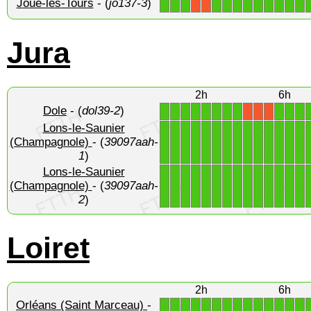
Joué-lès-Tours
- (
jo137-3
)
1
1
1
1
1
1
1
1
1
1
1
1
X
X
Jura
2h
6h
Dole
- (
dol39-2
)
1
1
1
1
1
1
1
1
1
1
1
X
X
X
Lons-le-Saunier
1
1
1
1
1
1
1
1
1
1
1
1
1
1
(Champagnole)
- (
39097aah-
1
)
Lons-le-Saunier
1
1
1
1
1
1
1
1
1
1
1
1
1
1
(Champagnole)
- (
39097aah-
2
)
Loiret
2h
6h
Orléans (Saint Marceau)
-