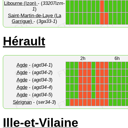
Libourne (Izon)
- (
33207izm-
1
1
1
1
1
1
1
1
1
1
1
1
1
X
1
)
Saint-Martin-de-Laye (La
1
1
1
1
1
1
1
1
1
1
1
1
X
X
Garrigue)
- (
3ga33-1
)
Hérault
2h
6h
Agde
- (
agd34-1
)
1
1
1
1
1
1
1
1
X
X
X
X
X
X
Agde
- (
agd34-2
)
1
1
1
1
1
1
1
1
X
X
X
X
X
X
Agde
- (
agd34-3
)
1
1
1
1
1
1
1
1
X
X
X
X
X
X
Agde
- (
agd34-4
)
1
1
1
1
1
1
1
1
X
X
X
X
X
X
Agde
- (
agd34-5
)
1
1
1
1
1
1
1
1
X
X
X
X
X
X
Sérignan
- (
ser34-3
)
1
1
1
1
1
X
X
X
X
X
X
X
X
X
Ille-et-Vilaine