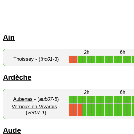
Ain
2h
6h
Thoissey
- (
tho01-3
)
1
1
1
1
1
1
1
1
1
1
1
1
X
X
Ardèche
2h
6h
Aubenas
- (
aub07-5
)
1
1
1
1
1
1
1
1
1
1
1
1
1
1
Vernoux-en-Vivarais
-
1
1
1
1
1
1
1
1
1
1
1
X
X
X
(
ver07-1
)
Aude