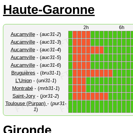
Haute-Garonne
2h
6h
Aucamville
- (
auc31-2
)
1
1
1
1
1
1
1
1
1
1
X
X
X
X
Aucamville
- (
auc31-3
)
1
1
1
1
1
1
1
1
1
1
X
X
X
X
Aucamville
- (
auc31-4
)
1
1
1
1
1
1
1
X
X
X
X
X
X
X
Aucamville
- (
auc31-5
)
1
1
1
1
1
1
1
1
1
1
X
X
X
X
Aucamville
- (
auc31-6
)
1
1
1
1
1
1
1
1
1
1
X
X
X
X
Bruguières
- (
bru31-1
)
1
1
1
1
1
X
X
X
X
X
X
X
X
X
L'Union
- (
uni31-1
)
1
1
1
1
1
1
1
1
1
1
1
X
X
X
Montrabé
- (
mrb31-1
)
1
1
1
1
1
1
1
1
1
1
1
X
X
X
Saint-Jory
- (
jor31-2
)
1
1
1
1
1
1
X
X
X
X
X
X
X
X
Toulouse (Purpan)
- (
pur31-
1
1
1
1
1
1
1
1
1
1
1
1
1
1
1
)
Gironde