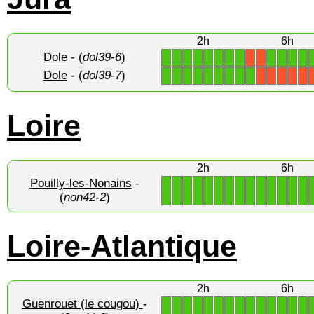
2h
6h
Dole
- (
dol39-6
)
1
1
1
1
1
1
1
1
1
1
1
1
X
X
Dole
- (
dol39-7
)
1
1
1
1
1
1
1
1
1
X
X
X
X
X
Loire
2h
6h
Pouilly-les-Nonains
-
1
1
1
1
1
1
1
1
1
1
1
1
1
1
(
non42-2
)
Loire-Atlantique
2h
6h
Guenrouet (le cougou)
-
1
1
1
1
1
1
1
1
1
1
1
1
1
1