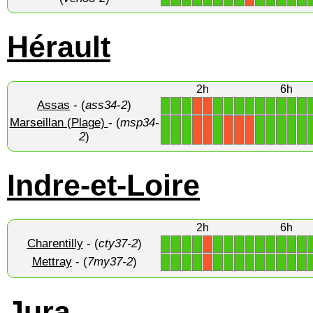
Hérault
2h
6h
Assas
- (
ass34-2
)
1
1
1
1
1
1
1
1
1
1
1
1
X
X
Marseillan (Plage)
- (
msp34-
1
1
1
1
1
1
1
1
1
X
X
X
X
X
2
)
Indre-et-Loire
2h
6h
Charentilly
- (
cty37-2
)
1
1
1
1
1
1
1
1
1
1
1
1
1
X
Mettray
- (
7my37-2
)
1
1
1
1
1
1
1
1
1
1
1
1
1
X
Jura