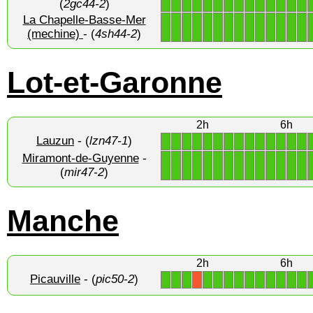
(
2gc44-2
)
La Chapelle-Basse-Mer
1
1
1
1
1
1
1
1
1
1
1
1
1
1
(mechine)
- (
4sh44-2
)
Lot-et-Garonne
2h
6h
Lauzun
- (
lzn47-1
)
1
1
1
1
1
1
1
1
1
1
1
1
1
1
Miramont-de-Guyenne
-
1
1
1
1
1
1
1
1
1
1
1
1
1
1
(
mir47-2
)
Manche
2h
6h
Picauville
- (
pic50-2
)
1
1
1
1
1
1
1
1
1
1
1
1
1
X