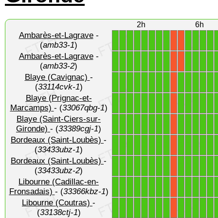
2h
6h
Ambarès-et-Lagrave
-
1
1
1
1
1
1
1
1
1
1
1
1
X
X
(
amb33-1
)
Ambarès-et-Lagrave
-
1
1
1
1
1
1
1
1
1
1
1
1
X
X
(
amb33-2
)
Blaye (Cavignac)
-
1
1
1
1
1
1
1
1
1
1
1
1
1
X
(
33114cvk-1
)
Blaye (Prignac-et-
1
1
1
1
1
1
1
1
1
1
1
1
1
X
Marcamps)
- (
33067qbg-1
)
Blaye (Saint-Ciers-sur-
1
1
1
1
1
1
1
1
1
1
1
1
1
X
Gironde)
- (
33389cgj-1
)
Bordeaux (Saint-Loubès)
-
1
1
1
1
1
1
1
1
1
1
1
1
1
X
(
33433ubz-1
)
Bordeaux (Saint-Loubès)
-
1
1
1
1
1
1
1
1
1
1
1
1
1
X
(
33433ubz-2
)
Libourne (Cadillac-en-
1
1
1
1
1
1
1
1
1
1
1
1
1
X
Fronsadais)
- (
33366kbz-1
)
Libourne (Coutras)
-
1
1
1
1
1
1
1
1
1
1
1
1
1
X
(
33138ctj-1
)