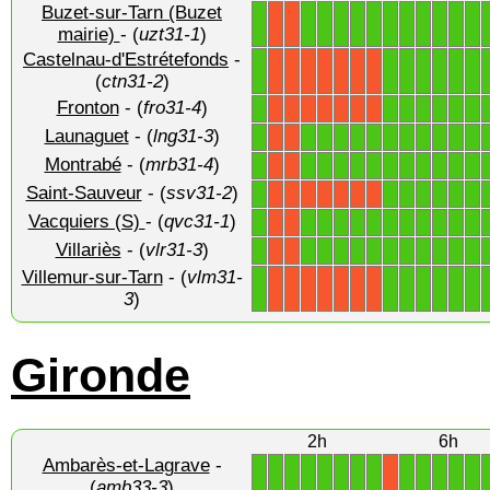
Buzet-sur-Tarn (Buzet
1
1
1
1
1
1
1
1
1
1
1
1
X
X
mairie)
- (
uzt31-1
)
Castelnau-d'Estrétefonds
-
1
1
1
1
1
1
1
X
X
X
X
X
X
X
(
ctn31-2
)
Fronton
- (
fro31-4
)
1
1
1
1
1
1
1
X
X
X
X
X
X
X
Launaguet
- (
lng31-3
)
1
1
1
1
1
1
1
1
1
1
1
1
X
X
Montrabé
- (
mrb31-4
)
1
1
1
1
1
1
1
1
1
1
1
1
X
X
Saint-Sauveur
- (
ssv31-2
)
1
1
1
1
1
1
1
X
X
X
X
X
X
X
Vacquiers (S)
- (
qvc31-1
)
1
1
1
1
1
1
1
1
1
1
1
1
X
X
Villariès
- (
vlr31-3
)
1
1
1
1
1
1
1
1
1
1
1
1
X
X
Villemur-sur-Tarn
- (
vlm31-
1
1
1
1
1
1
1
X
X
X
X
X
X
X
3
)
Gironde
2h
6h
Ambarès-et-Lagrave
-
1
1
1
1
1
1
1
1
1
1
1
1
1
X
(
amb33-3
)