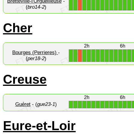
Bretteville-l'Orgueilleuse
-
1
1
1
1
1
1
1
1
1
1
1
1
1
X
(
bro14-2
)
Cher
2h
6h
Bourges (Perrieres)
-
1
1
1
1
1
1
1
1
1
1
1
1
1
X
(
per18-2
)
Creuse
2h
6h
Guéret
- (
gue23-1
)
1
1
1
1
1
1
1
1
1
1
1
1
1
1
Eure-et-Loir