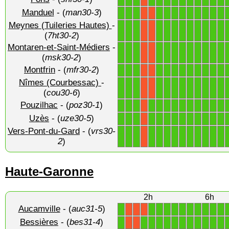
Manduel
- (
man30-3
)
1
1
1
1
1
1
1
1
1
1
1
1
X
X
Meynes (Tuileries Hautes)
-
1
1
1
1
1
1
1
1
1
1
1
1
X
X
(
7ht30-2
)
Montaren-et-Saint-Médiers
-
1
1
1
1
1
1
1
1
1
1
1
1
X
X
(
msk30-2
)
Montfrin
- (
mfr30-2
)
1
1
1
1
1
1
1
1
1
1
1
1
X
X
Nîmes (Courbessac)
-
1
1
1
1
1
1
1
1
1
1
1
1
X
X
(
cou30-6
)
Pouzilhac
- (
poz30-1
)
1
1
1
1
1
1
1
1
1
1
1
1
1
X
Uzès
- (
uze30-5
)
1
1
1
1
1
1
1
1
1
1
1
1
1
X
Vers-Pont-du-Gard
- (
vrs30-
1
1
1
1
1
1
1
1
1
1
1
1
1
X
2
)
Haute-Garonne
2h
6h
Aucamville
- (
auc31-5
)
1
1
1
1
1
1
1
1
1
1
1
X
X
X
Bessières
- (
bes31-4
)
1
1
1
1
1
1
1
1
1
1
1
1
X
X