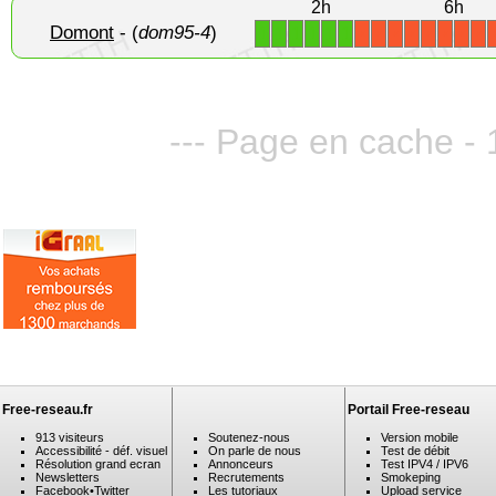
2h
6h
Domont
- (
dom95-4
)
1
1
1
1
1
1
X
X
X
X
X
X
X
X
--- Page en cache - 1
Free-reseau.fr
Portail Free-reseau
913 visiteurs
Soutenez-nous
Version mobile
Accessibilité - déf. visuel
On parle de nous
Test de débit
Résolution grand ecran
Annonceurs
Test IPV4 / IPV6
Newsletters
Recrutements
Smokeping
Facebook
•
Twitter
Les tutoriaux
Upload service