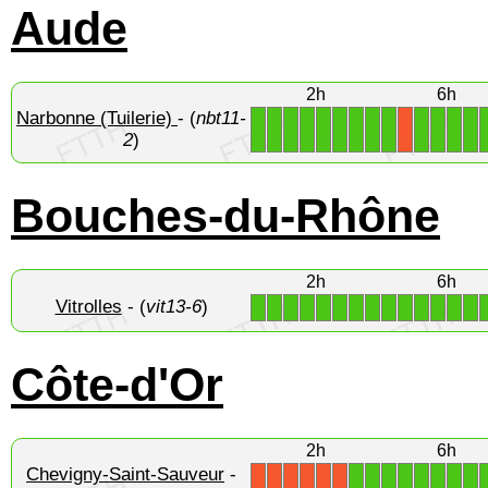
Aude
2h
6h
Narbonne (Tuilerie)
- (
nbt11-
1
1
1
1
1
1
1
1
1
1
1
1
1
X
2
)
Bouches-du-Rhône
2h
6h
Vitrolles
- (
vit13-6
)
1
1
1
1
1
1
1
1
1
1
1
1
1
1
Côte-d'Or
2h
6h
Chevigny-Saint-Sauveur
-
1
1
1
1
1
1
1
1
X
X
X
X
X
X