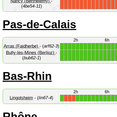
Nancy (Berthelemy)
-
X
X
X
X
X
X
X
X
X
X
X
X
X
X
(
4be54-11
)
Pas-de-Calais
2h
6h
Arras (Faidherbe)
- (
arf62-3
)
1
1
1
1
1
1
1
1
1
1
1
1
1
1
Bully-les-Mines (Berlioz)
-
1
1
1
1
1
1
1
1
1
1
1
1
1
1
(
bub62-1
)
Bas-Rhin
2h
6h
Lingolsheim
- (
lin67-4
)
1
1
1
1
1
1
1
1
1
1
1
X
X
X
Rhône