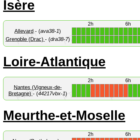
Isère
2h
6h
Allevard
- (
ava38-1
)
1
1
1
1
1
1
1
1
1
1
1
1
1
1
Grenoble (Drac)
- (
dra38-7
)
1
1
1
1
1
1
1
1
1
1
1
1
1
1
Loire-Atlantique
2h
6h
Nantes (Vigneux-de-
1
1
1
1
1
1
X
X
X
X
X
X
X
X
Bretagne)
- (
44217vbx-1
)
Meurthe-et-Moselle
2h
6h