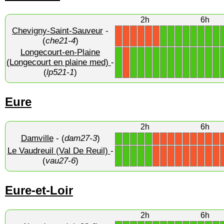
2h
6h
Chevigny-Saint-Sauveur
-
1
1
1
1
1
1
1
1
X
X
X
X
X
X
(
che21-4
)
Longecourt-en-Plaine
1
1
1
1
1
1
1
1
1
1
1
1
1
(Longecourt en plaine med)
-
X
(
lp521-1
)
Eure
2h
6h
Damville
- (
dam27-3
)
1
1
1
1
1
X
X
X
X
X
X
X
X
X
Le Vaudreuil (Val De Reuil)
-
1
1
1
1
1
X
X
X
X
X
X
X
X
X
(
vau27-6
)
Eure-et-Loir
2h
6h