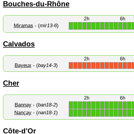
Bouches-du-Rhône
2h
6h
Miramas
- (
mir13-6
)
1
1
1
1
1
1
1
1
1
1
1
1
1
1
Calvados
2h
6h
Bayeux
- (
bay14-3
)
X
X
X
X
X
X
X
X
X
X
X
X
X
X
Cher
2h
6h
Bannay
- (
ban18-2
)
1
1
1
1
1
1
1
1
1
1
1
1
1
1
Nançay
- (
nan18-1
)
1
1
1
1
1
1
1
1
1
1
1
1
1
1
Côte-d'Or