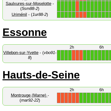
Saulxures-sur-Moselotte
-
1
1
1
1
1
1
1
1
1
1
1
1
1
X
(
5sm88-2
)
Uriménil
- (
1ur88-2
)
1
1
1
1
1
1
1
1
1
1
1
X
X
X
Essonne
2h
6h
Villebon-sur-Yvette
- (
vbo91-
1
1
1
1
1
1
1
1
1
1
1
X
X
X
8
)
Hauts-de-Seine
2h
6h
Montrouge (Marne)
-
1
1
1
1
1
1
1
1
X
X
X
X
X
X
(
mar92-22
)