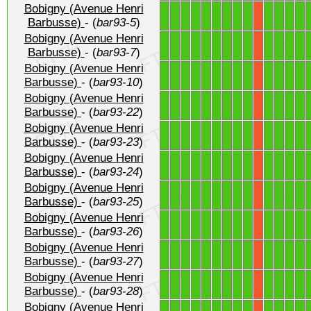
Bobigny (Avenue Henri
1
1
1
1
1
1
1
1
1
1
1
1
1
X
Barbusse)
- (
bar93-5
)
Bobigny (Avenue Henri
1
1
1
1
1
1
1
1
1
1
1
1
1
X
Barbusse)
- (
bar93-7
)
Bobigny (Avenue Henri
1
1
1
1
1
1
1
1
1
1
1
1
1
X
Barbusse)
- (
bar93-10
)
Bobigny (Avenue Henri
1
1
1
1
1
1
1
1
1
1
1
1
1
X
Barbusse)
- (
bar93-22
)
Bobigny (Avenue Henri
1
1
1
1
1
1
1
1
1
1
1
1
1
X
Barbusse)
- (
bar93-23
)
Bobigny (Avenue Henri
1
1
1
1
1
1
1
1
1
1
1
1
1
X
Barbusse)
- (
bar93-24
)
Bobigny (Avenue Henri
1
1
1
1
1
1
1
1
1
1
1
1
1
X
Barbusse)
- (
bar93-25
)
Bobigny (Avenue Henri
1
1
1
1
1
1
1
1
1
1
1
1
1
X
Barbusse)
- (
bar93-26
)
Bobigny (Avenue Henri
1
1
1
1
1
1
1
1
1
1
1
1
1
X
Barbusse)
- (
bar93-27
)
Bobigny (Avenue Henri
1
1
1
1
1
1
1
1
1
1
1
1
1
X
Barbusse)
- (
bar93-28
)
Bobigny (Avenue Henri