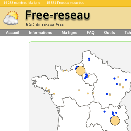
14 233 membres Ma ligne
15 561 Freebox mesurées
Accueil
Informations
Ma ligne
FAQ
Outils
Tch