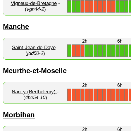
Vigneux-de-Bretagne
-
1
1
1
1
1
1
X
X
X
X
X
X
X
X
(
vgn44-2
)
Manche
2h
6h
Saint-Jean-de-Daye
-
1
1
1
1
1
1
1
1
1
1
1
X
X
X
(
jdd50-2
)
Meurthe-et-Moselle
2h
6h
Nancy (Berthelemy)
-
X
X
X
X
X
X
X
X
X
X
X
X
X
X
(
4be54-10
)
Morbihan
2h
6h