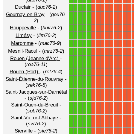
Duclair
- (
duc76-2
)
1
1
1
1
1
X
X
X
X
X
X
X
X
X
Gournay-en-Bray
- (
gou76-
1
1
1
1
1
X
X
X
X
X
X
X
X
X
2
)
Houppeville
- (
huv76-2
)
1
1
1
1
1
X
X
X
X
X
X
X
X
X
Limésy
- (
lim76-2
)
1
1
1
1
1
X
X
X
X
X
X
X
X
X
Maromme
- (
mac76-9
)
1
1
1
1
1
X
X
X
X
X
X
X
X
X
Mesnil-Raoul
- (
mrz76-2
)
1
1
1
1
1
X
X
X
X
X
X
X
X
X
Rouen (Jeanne d'Arc)
-
1
1
1
1
1
X
X
X
X
X
X
X
X
X
(
roa76-11
)
Rouen (Port)
- (
rof76-4
)
1
1
1
1
1
X
X
X
X
X
X
X
X
X
Saint-Étienne-du-Rouvray
-
1
1
1
1
1
X
X
X
X
X
X
X
X
X
(
sek76-8
)
Saint-Jacques-sur-Darnétal
1
1
1
1
1
X
X
X
X
X
X
X
X
X
- (
sjd76-2
)
Saint-Ouen-du-Breuil
-
1
1
1
1
1
X
X
X
X
X
X
X
X
X
(
sob76-2
)
Saint-Victor-l'Abbaye
-
1
1
1
1
1
X
X
X
X
X
X
X
X
X
(
svl76-2
)
Sierville
- (
sie76-2
)
1
1
1
1
1
X
X
X
X
X
X
X
X
X