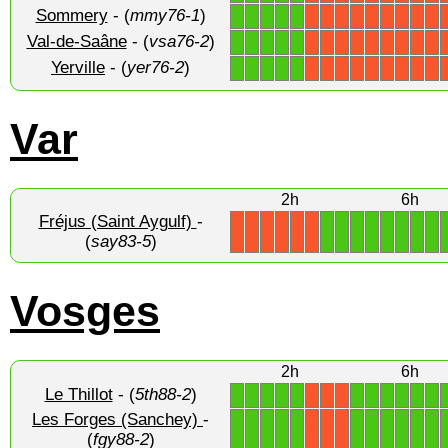
Sommery
- (
mmy76-1
)
1
1
1
1
1
X
X
X
X
X
X
X
X
X
Val-de-Saâne
- (
vsa76-2
)
1
1
1
1
1
X
X
X
X
X
X
X
X
X
Yerville
- (
yer76-2
)
1
1
1
1
1
X
X
X
X
X
X
X
X
X
Var
2h
6h
Fréjus (Saint Aygulf)
-
1
1
1
1
1
1
1
1
X
X
X
X
X
X
(
say83-5
)
Vosges
2h
6h
Le Thillot
- (
5th88-2
)
1
1
1
1
1
1
1
1
1
1
1
X
X
X
Les Forges (Sanchey)
-
1
1
1
1
1
1
1
1
1
1
1
X
X
X
(
fgy88-2
)