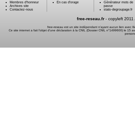
Membres d'honneur
En cas d'orage
Générateur mots de
Archives site
passe
Contactez-nous
stats-degroupage.fr
free-reseau.fr
- copyleft 2011
free-reseau est un site indépendant n'ayant aucun lien avec I
Ce site internet a fait l'objet d'une déclaration à la CNIL (Dossier CNIL n°1499600) le 15 a
person