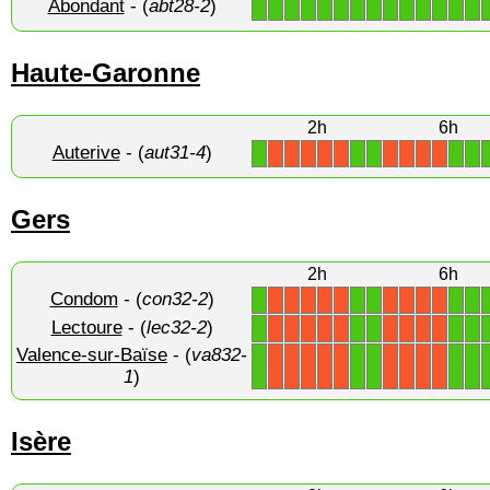
Abondant
- (
abt28-2
)
1
1
1
1
1
1
1
1
1
1
1
1
1
1
Haute-Garonne
2h
6h
Auterive
- (
aut31-4
)
1
1
1
1
1
X
X
X
X
X
X
X
X
X
Gers
2h
6h
Condom
- (
con32-2
)
1
1
1
1
1
X
X
X
X
X
X
X
X
X
Lectoure
- (
lec32-2
)
1
1
1
1
1
X
X
X
X
X
X
X
X
X
Valence-sur-Baïse
- (
va832-
1
1
1
1
1
X
X
X
X
X
X
X
X
X
1
)
Isère