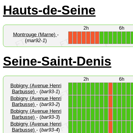
Hauts-de-Seine
2h
6h
Montrouge (Marne)
-
1
1
1
1
1
1
1
X
X
X
X
X
X
X
(
mar92-1
)
Seine-Saint-Denis
2h
6h
Bobigny (Avenue Henri
1
1
1
1
1
1
1
1
1
1
1
1
1
X
Barbusse)
- (
bar93-1
)
Bobigny (Avenue Henri
1
1
1
1
1
1
1
1
1
1
1
1
1
X
Barbusse)
- (
bar93-2
)
Bobigny (Avenue Henri
1
1
1
1
1
1
1
1
1
1
1
1
1
X
Barbusse)
- (
bar93-3
)
Bobigny (Avenue Henri
1
1
1
1
1
1
1
1
1
1
1
1
1
X
Barbusse)
- (
bar93-4
)