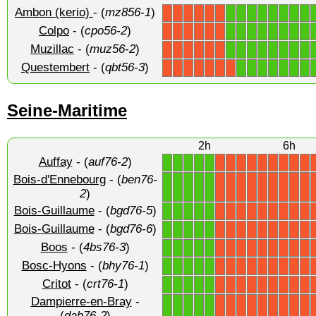
Ambon (kerio)
- (
mz856-1
)
1
1
1
1
1
1
1
1
X
X
X
X
X
X
Colpo
- (
cpo56-2
)
1
1
1
1
1
1
1
1
X
X
X
X
X
X
Muzillac
- (
muz56-2
)
1
1
1
1
1
1
1
1
X
X
X
X
X
X
Questembert
- (
qbt56-3
)
1
1
1
1
1
1
1
X
X
X
X
X
X
X
Seine-Maritime
2h
6h
Auffay
- (
auf76-2
)
1
1
1
1
1
X
X
X
X
X
X
X
X
X
Bois-d'Ennebourg
- (
ben76-
1
1
1
1
1
X
X
X
X
X
X
X
X
X
2
)
Bois-Guillaume
- (
bgd76-5
)
1
1
1
1
1
X
X
X
X
X
X
X
X
X
Bois-Guillaume
- (
bgd76-6
)
1
1
1
1
1
X
X
X
X
X
X
X
X
X
Boos
- (
4bs76-3
)
1
1
1
1
1
X
X
X
X
X
X
X
X
X
Bosc-Hyons
- (
bhy76-1
)
1
1
1
1
1
X
X
X
X
X
X
X
X
X
Critot
- (
crt76-1
)
1
1
1
1
1
X
X
X
X
X
X
X
X
X
Dampierre-en-Bray
-
1
1
1
1
1
X
X
X
X
X
X
X
X
X
(
dab76-2
)