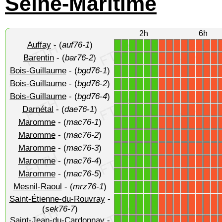
Seine-Maritime
2h
6h
Auffay
- (
auf76-1
)
1
1
1
1
1
1
X
X
X
X
X
X
X
X
Barentin
- (
bar76-2
)
1
1
1
1
1
1
X
X
X
X
X
X
X
X
Bois-Guillaume
- (
bgd76-1
)
1
1
1
1
1
1
X
X
X
X
X
X
X
X
Bois-Guillaume
- (
bgd76-2
)
1
1
1
1
1
1
X
X
X
X
X
X
X
X
Bois-Guillaume
- (
bgd76-4
)
1
1
1
1
1
1
X
X
X
X
X
X
X
X
Darnétal
- (
dae76-1
)
1
1
1
1
1
1
X
X
X
X
X
X
X
X
Maromme
- (
mac76-1
)
1
1
1
1
1
1
X
X
X
X
X
X
X
X
Maromme
- (
mac76-2
)
1
1
1
1
1
1
X
X
X
X
X
X
X
X
Maromme
- (
mac76-3
)
1
1
1
1
1
1
X
X
X
X
X
X
X
X
Maromme
- (
mac76-4
)
1
1
1
1
1
1
X
X
X
X
X
X
X
X
Maromme
- (
mac76-5
)
1
1
1
1
1
1
X
X
X
X
X
X
X
X
Mesnil-Raoul
- (
mrz76-1
)
1
1
1
1
1
1
X
X
X
X
X
X
X
X
Saint-Étienne-du-Rouvray
-
1
1
1
1
1
1
X
X
X
X
X
X
X
X
(
sek76-7
)
Saint-Jean-du-Cardonnay
-