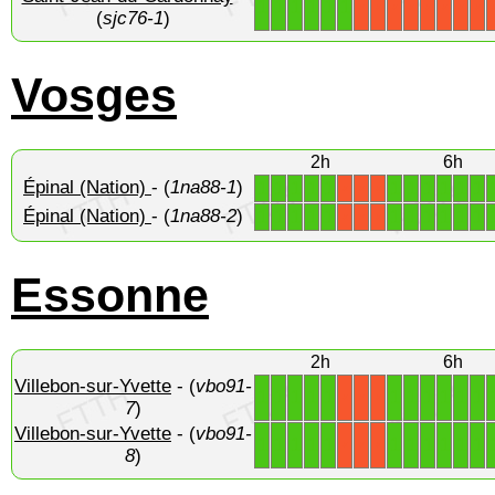
1
1
1
1
1
1
X
X
X
X
X
X
X
X
(
sjc76-1
)
Vosges
2h
6h
Épinal (Nation)
- (
1na88-1
)
1
1
1
1
1
1
1
1
1
1
1
X
X
X
Épinal (Nation)
- (
1na88-2
)
1
1
1
1
1
1
1
1
1
1
1
X
X
X
Essonne
2h
6h
Villebon-sur-Yvette
- (
vbo91-
1
1
1
1
1
1
1
1
1
1
1
X
X
X
7
)
Villebon-sur-Yvette
- (
vbo91-
1
1
1
1
1
1
1
1
1
1
1
X
X
X
8
)