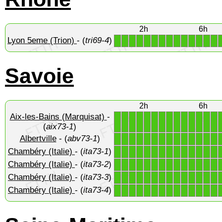
2h
6h
Lyon 5eme (Trion)
- (
tri69-4
)
1
1
1
1
1
1
1
1
1
1
1
1
1
1
Savoie
2h
6h
Aix-les-Bains (Marquisat)
-
1
1
1
1
1
1
1
1
1
1
1
1
1
1
(
aix73-1
)
Albertville
- (
abv73-1
)
1
1
1
1
1
1
1
1
1
1
1
1
1
1
Chambéry (Italie)
- (
ita73-1
)
1
1
1
1
1
1
1
1
1
1
1
1
1
1
Chambéry (Italie)
- (
ita73-2
)
1
1
1
1
1
1
1
1
1
1
1
1
1
1
Chambéry (Italie)
- (
ita73-3
)
1
1
1
1
1
1
1
1
1
1
1
1
1
1
Chambéry (Italie)
- (
ita73-4
)
1
1
1
1
1
1
1
1
1
1
1
1
1
1