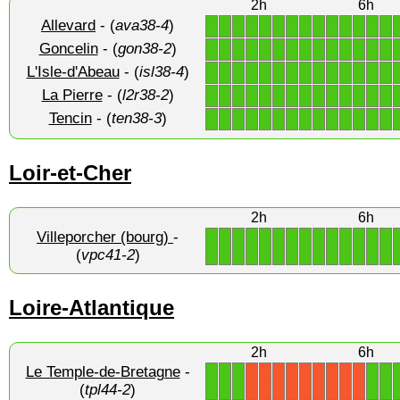
2h
6h
Allevard
- (
ava38-4
)
1
1
1
1
1
1
1
1
1
1
1
1
1
1
Goncelin
- (
gon38-2
)
1
1
1
1
1
1
1
1
1
1
1
1
1
1
L'Isle-d'Abeau
- (
isl38-4
)
1
1
1
1
1
1
1
1
1
1
1
1
1
1
La Pierre
- (
l2r38-2
)
1
1
1
1
1
1
1
1
1
1
1
1
1
1
Tencin
- (
ten38-3
)
1
1
1
1
1
1
1
1
1
1
1
1
1
1
Loir-et-Cher
2h
6h
Villeporcher (bourg)
-
1
1
1
1
1
1
1
1
1
1
1
1
1
1
(
vpc41-2
)
Loire-Atlantique
2h
6h
Le Temple-de-Bretagne
-
1
1
1
1
1
X
X
X
X
X
X
X
X
X
(
tpl44-2
)