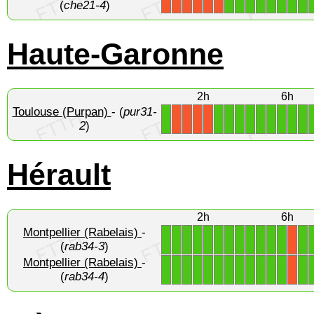
(
che21-4
)
Haute-Garonne
2h
6h
Toulouse (Purpan)
- (
pur31-
1
1
1
1
1
1
1
1
1
1
X
X
X
X
2
)
Hérault
2h
6h
Montpellier (Rabelais)
-
1
1
1
1
1
1
1
1
1
1
1
1
1
X
(
rab34-3
)
Montpellier (Rabelais)
-
1
1
1
1
1
1
1
1
1
1
1
1
1
X
(
rab34-4
)