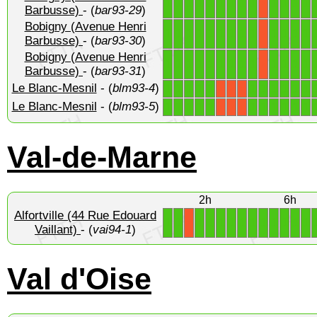
1
1
1
1
1
1
1
1
1
1
1
1
1
X
Barbusse)
- (
bar93-29
)
Bobigny (Avenue Henri
1
1
1
1
1
1
1
1
1
1
1
1
1
X
Barbusse)
- (
bar93-30
)
Bobigny (Avenue Henri
1
1
1
1
1
1
1
1
1
1
1
1
1
X
Barbusse)
- (
bar93-31
)
Le Blanc-Mesnil
- (
blm93-4
)
1
1
1
1
1
1
1
1
1
1
1
X
X
X
Le Blanc-Mesnil
- (
blm93-5
)
1
1
1
1
1
1
1
1
1
1
1
X
X
X
Val-de-Marne
2h
6h
Alfortville (44 Rue Edouard
1
1
1
1
1
1
1
1
1
1
1
1
1
X
Vaillant)
- (
vai94-1
)
Val d'Oise