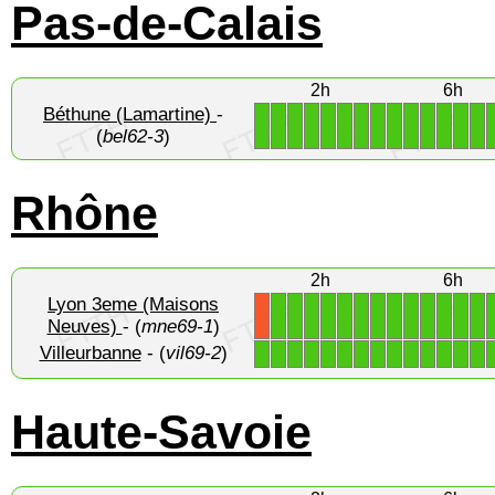
Pas-de-Calais
2h
6h
Béthune (Lamartine)
-
1
1
1
1
1
1
1
1
1
1
1
1
1
1
(
bel62-3
)
Rhône
2h
6h
Lyon 3eme (Maisons
1
1
1
1
1
1
1
1
1
1
1
1
1
X
Neuves)
- (
mne69-1
)
Villeurbanne
- (
vil69-2
)
1
1
1
1
1
1
1
1
1
1
1
1
1
1
Haute-Savoie