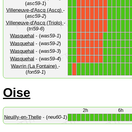
1
1
1
1
1
1
1
X
X
X
X
X
X
X
(
asc59-1
)
Villeneuve-d'Ascq (Ascq)
-
1
1
1
1
1
1
1
X
X
X
X
X
X
X
(
asc59-2
)
Villeneuve-d'Ascq (Triolo)
-
1
1
1
1
1
1
1
X
X
X
X
X
X
X
(
tri59-6
)
Wasquehal
- (
was59-1
)
1
1
1
1
1
1
1
1
X
X
X
X
X
X
Wasquehal
- (
was59-2
)
1
1
1
1
1
1
1
1
X
X
X
X
X
X
Wasquehal
- (
was59-3
)
1
1
1
1
1
1
1
1
X
X
X
X
X
X
Wasquehal
- (
was59-4
)
1
1
1
1
1
1
1
1
X
X
X
X
X
X
Wavrin (La Fontaine)
-
1
1
1
1
1
1
1
1
1
1
1
1
1
X
(
fon59-1
)
Oise
2h
6h
Neuilly-en-Thelle
- (
neu60-1
)
1
1
1
1
1
1
1
1
1
1
1
1
1
1