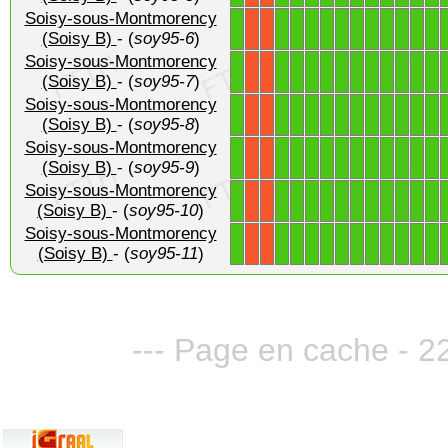
Soisy-sous-Montmorency
1
1
1
1
1
1
1
1
1
1
1
1
X
X
(Soisy B)
- (
soy95-6
)
Soisy-sous-Montmorency
1
1
1
1
1
1
1
1
1
1
1
1
X
X
(Soisy B)
- (
soy95-7
)
Soisy-sous-Montmorency
1
1
1
1
1
1
1
1
1
1
1
1
X
X
(Soisy B)
- (
soy95-8
)
Soisy-sous-Montmorency
1
1
1
1
1
1
1
1
1
1
1
1
X
X
(Soisy B)
- (
soy95-9
)
Soisy-sous-Montmorency
1
1
1
1
1
1
1
1
1
1
1
1
X
X
(Soisy B)
- (
soy95-10
)
Soisy-sous-Montmorency
1
1
1
1
1
1
1
1
1
1
1
1
X
X
(Soisy B)
- (
soy95-11
)
--- Page en cache - 22