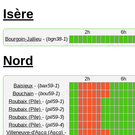
Isère
2h
6h
Bourgoin-Jallieu
- (
bgn38-1
)
1
1
1
1
1
1
1
1
1
1
1
1
1
1
Nord
2h
6h
Baisieux
- (
bax59-1
)
1
1
1
1
1
1
1
X
X
X
X
X
X
X
Bouchain
- (
bou59-1
)
1
1
1
1
1
1
1
X
X
X
X
X
X
X
Roubaix (Pile)
- (
pil59-1
)
1
1
1
1
1
1
1
1
1
X
X
X
X
X
Roubaix (Pile)
- (
pil59-2
)
1
1
1
1
1
1
1
1
1
X
X
X
X
X
Roubaix (Pile)
- (
pil59-3
)
1
1
1
1
1
1
1
1
1
X
X
X
X
X
Roubaix (Pile)
- (
pil59-4
)
1
1
1
1
1
1
1
1
1
X
X
X
X
X
Villeneuve-d'Ascq (Ascq)
-