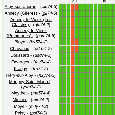
2h
6h
Alby-sur-Chéran
- (
alc74-3
)
1
1
1
1
1
1
1
1
1
1
1
1
X
X
Annecy (Glieres)
- (
gli74-5
)
1
1
1
1
1
1
1
1
1
1
1
1
1
X
Annecy-le-Vieux (Les
1
1
1
1
1
1
1
1
1
1
1
1
1
X
Glaisins)
- (
gla74-2
)
Annecy-le-Vieux
1
1
1
1
1
1
1
1
1
1
1
1
1
X
(Pommaries)
- (
pom74-5
)
Bloye
- (
by574-2
)
1
1
1
1
1
1
1
1
1
1
1
1
X
X
Chavanod
- (
c6d74-2
)
1
1
1
1
1
1
1
1
1
1
1
1
X
X
Doussard
- (
dsd74-2
)
1
1
1
1
1
1
1
1
1
1
1
1
1
X
Faverges
- (
fav74-4
)
1
1
1
1
1
1
1
1
1
1
1
1
1
X
Frangy
- (
fra74-2
)
1
1
1
1
1
1
1
1
1
1
1
1
1
X
Héry-sur-Alby
- (
h2y74-2
)
1
1
1
1
1
1
1
1
1
1
1
1
1
X
Marigny-Saint-Marcel
-
1
1
1
1
1
1
1
1
1
1
1
1
1
X
(
ysm74-2
)
Meythet
- (
me574-4
)
1
1
1
1
1
1
1
1
1
1
1
1
1
X
Minzier
- (
min74-2
)
1
1
1
1
1
1
1
1
1
1
1
1
1
X
Moye
- (
m4y74-2
)
1
1
1
1
1
1
1
1
1
1
1
1
1
X
Poisy
- (
poi74-3
)
1
1
1
1
1
1
1
1
1
1
1
1
1
X