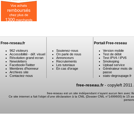
Free-reseau.fr
Portail Free-reseau
962 visiteurs
Soutenez-nous
Version mobile
Accessibilité - déf. visuel
On parle de nous
Test de débit
Résolution grand ecran
Annonceurs
Test IPV4 / IPV6
Newsletters
Recrutements
Smokeping
Facebook
•
Twitter
Les tutoriaux
Upload service
Membres d'honneur
En cas d'orage
Générateur mots de
Archives site
passe
Contactez-nous
stats-degroupage.fr
free-reseau.fr
- copyleft 2011
free-reseau est un site indépendant n'ayant aucun lien avec I
Ce site internet a fait l'objet d'une déclaration à la CNIL (Dossier CNIL n°1499600) le 15 a
person