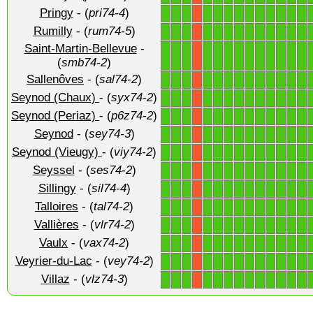
Pringy
- (
pri74-4
)
1
1
1
1
1
1
1
1
1
1
1
1
1
X
Rumilly
- (
rum74-5
)
1
1
1
1
1
1
1
1
1
1
1
1
1
X
Saint-Martin-Bellevue
-
1
1
1
1
1
1
1
1
1
1
1
1
1
X
(
smb74-2
)
Sallenôves
- (
sal74-2
)
1
1
1
1
1
1
1
1
1
1
1
1
1
X
Seynod (Chaux)
- (
syx74-2
)
1
1
1
1
1
1
1
1
1
1
1
1
1
X
Seynod (Periaz)
- (
p6z74-2
)
1
1
1
1
1
1
1
1
1
1
1
1
1
X
Seynod
- (
sey74-3
)
1
1
1
1
1
1
1
1
1
1
1
1
1
X
Seynod (Vieugy)
- (
viy74-2
)
1
1
1
1
1
1
1
1
1
1
1
1
1
X
Seyssel
- (
ses74-2
)
1
1
1
1
1
1
1
1
1
1
1
1
1
X
Sillingy
- (
sil74-4
)
1
1
1
1
1
1
1
1
1
1
1
1
1
X
Talloires
- (
tal74-2
)
1
1
1
1
1
1
1
1
1
1
1
1
1
X
Vallières
- (
vlr74-2
)
1
1
1
1
1
1
1
1
1
1
1
1
1
X
Vaulx
- (
vax74-2
)
1
1
1
1
1
1
1
1
1
1
1
1
1
X
Veyrier-du-Lac
- (
vey74-2
)
1
1
1
1
1
1
1
1
1
1
1
1
1
X
Villaz
- (
vlz74-3
)
1
1
1
1
1
1
1
1
1
1
1
1
1
X