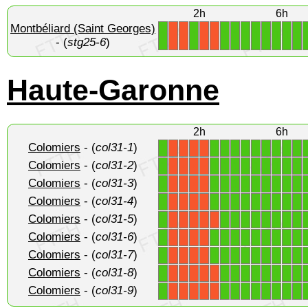
2h
6h
Montbéliard (Saint Georges)
1
1
1
1
1
1
1
1
1
1
X
X
X
X
- (
stg25-6
)
Haute-Garonne
2h
6h
Colomiers
- (
col31-1
)
1
1
1
1
1
1
1
1
1
1
X
X
X
X
Colomiers
- (
col31-2
)
1
1
1
1
1
1
1
1
1
1
X
X
X
X
Colomiers
- (
col31-3
)
1
1
1
1
1
1
1
1
1
1
X
X
X
X
Colomiers
- (
col31-4
)
1
1
1
1
1
1
1
1
1
1
X
X
X
X
Colomiers
- (
col31-5
)
1
1
1
1
1
1
1
1
1
X
X
X
X
X
Colomiers
- (
col31-6
)
1
1
1
1
1
1
1
1
1
1
X
X
X
X
Colomiers
- (
col31-7
)
1
1
1
1
1
1
1
1
1
1
X
X
X
X
Colomiers
- (
col31-8
)
1
1
1
1
1
1
1
1
1
X
X
X
X
X
Colomiers
- (
col31-9
)
1
1
1
1
1
1
1
1
1
X
X
X
X
X