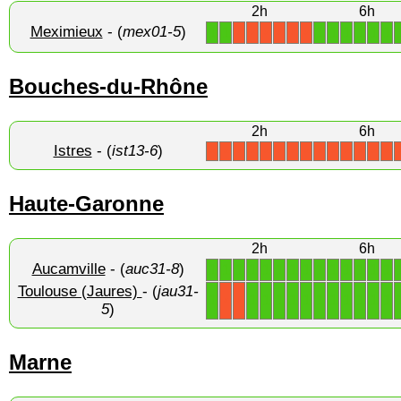
2h
6h
Meximieux
- (
mex01-5
)
1
1
1
1
1
1
1
1
X
X
X
X
X
X
Bouches-du-Rhône
2h
6h
Istres
- (
ist13-6
)
X
X
X
X
X
X
X
X
X
X
X
X
X
X
Haute-Garonne
2h
6h
Aucamville
- (
auc31-8
)
1
1
1
1
1
1
1
1
1
1
1
1
1
1
Toulouse (Jaures)
- (
jau31-
1
1
1
1
1
1
1
1
1
1
1
1
X
X
5
)
Marne