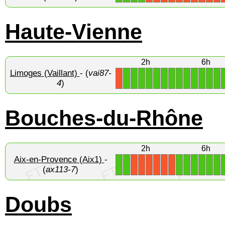
Haute-Vienne
2h
6h
Limoges (Vaillant)
- (
vai87-
1
1
1
1
1
1
1
1
1
1
1
1
1
X
4
)
Bouches-du-Rhône
2h
6h
Aix-en-Provence (Aix1)
-
1
1
1
1
1
1
1
1
X
X
X
X
X
X
(
ax113-7
)
Doubs