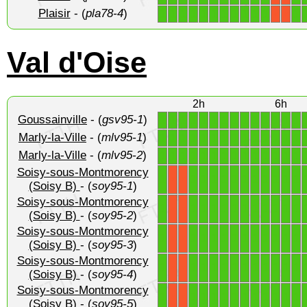
Plaisir
- (
pla78-4
)
1
1
1
1
1
1
1
1
1
1
1
1
X
X
Val d'Oise
2h
6h
Goussainville
- (
gsv95-1
)
1
1
1
1
1
1
1
1
1
1
1
1
1
1
Marly-la-Ville
- (
mlv95-1
)
1
1
1
1
1
1
1
1
1
1
1
1
1
1
Marly-la-Ville
- (
mlv95-2
)
1
1
1
1
1
1
1
1
1
1
1
1
1
1
Soisy-sous-Montmorency
1
1
1
1
1
1
1
1
1
1
1
1
X
X
(Soisy B)
- (
soy95-1
)
Soisy-sous-Montmorency
1
1
1
1
1
1
1
1
1
1
1
1
X
X
(Soisy B)
- (
soy95-2
)
Soisy-sous-Montmorency
1
1
1
1
1
1
1
1
1
1
1
1
X
X
(Soisy B)
- (
soy95-3
)
Soisy-sous-Montmorency
1
1
1
1
1
1
1
1
1
1
1
1
X
X
(Soisy B)
- (
soy95-4
)
Soisy-sous-Montmorency
1
1
1
1
1
1
1
1
1
1
1
1
X
X
(Soisy B)
- (
soy95-5
)