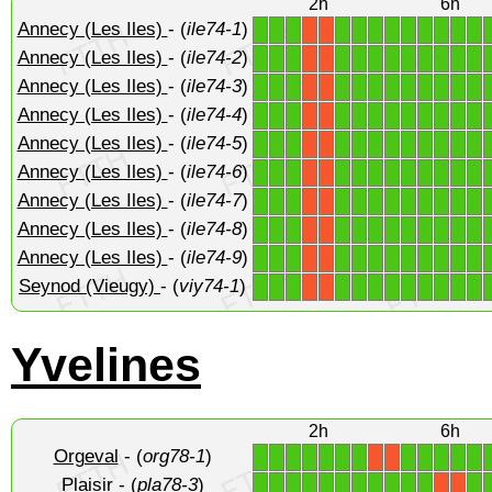
2h
6h
Annecy (Les Iles)
- (
ile74-1
)
1
1
1
1
1
1
1
1
1
1
1
1
X
X
Annecy (Les Iles)
- (
ile74-2
)
1
1
1
1
1
1
1
1
1
1
1
1
X
X
Annecy (Les Iles)
- (
ile74-3
)
1
1
1
1
1
1
1
1
1
1
1
1
X
X
Annecy (Les Iles)
- (
ile74-4
)
1
1
1
1
1
1
1
1
1
1
1
1
X
X
Annecy (Les Iles)
- (
ile74-5
)
1
1
1
1
1
1
1
1
1
1
1
1
X
X
Annecy (Les Iles)
- (
ile74-6
)
1
1
1
1
1
1
1
1
1
1
1
1
X
X
Annecy (Les Iles)
- (
ile74-7
)
1
1
1
1
1
1
1
1
1
1
1
1
X
X
Annecy (Les Iles)
- (
ile74-8
)
1
1
1
1
1
1
1
1
1
1
1
1
X
X
Annecy (Les Iles)
- (
ile74-9
)
1
1
1
1
1
1
1
1
1
1
1
1
X
X
Seynod (Vieugy)
- (
viy74-1
)
1
1
1
1
1
1
1
1
1
1
1
1
X
X
Yvelines
2h
6h
Orgeval
- (
org78-1
)
1
1
1
1
1
1
1
1
1
1
1
1
X
X
Plaisir
- (
pla78-3
)
1
1
1
1
1
1
1
1
1
1
1
1
X
X