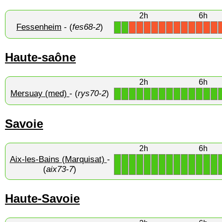
2h
6h
Fessenheim
- (
fes68-2
)
1
1
X
X
X
X
X
X
X
X
X
X
X
X
Haute-saône
2h
6h
Mersuay (med)
- (
rys70-2
)
1
1
1
1
1
1
1
1
1
1
1
1
1
1
Savoie
2h
6h
Aix-les-Bains (Marquisat)
-
1
1
1
1
1
1
1
1
1
1
1
1
1
1
(
aix73-7
)
Haute-Savoie