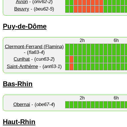
Avion
- (
onv62-2
)
1
1
1
1
1
1
1
X
X
X
X
X
X
X
Beuvry
- (
beu62-5
)
1
1
1
1
1
1
1
X
X
X
X
X
X
X
Puy-de-Dôme
2h
6h
Clermont-Ferrand (Flamina)
1
1
1
1
1
1
1
1
1
1
1
1
1
1
- (
fla63-4
)
Cunlhat
- (
cun63-2
)
1
1
1
1
1
1
1
1
1
1
1
1
1
X
Saint-Anthème
- (
ant63-1
)
1
1
1
1
1
1
1
1
1
1
1
1
1
X
Bas-Rhin
2h
6h
Obernai
- (
obe67-4
)
1
1
1
1
1
1
1
1
1
1
1
1
1
1
Haut-Rhin