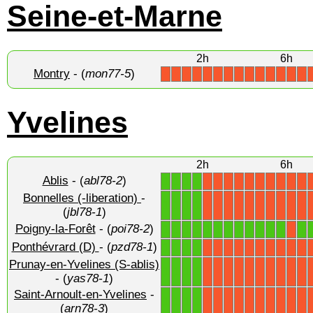
Seine-et-Marne
2h
6h
Montry
- (
mon77-5
)
X
X
X
X
X
X
X
X
X
X
X
X
X
X
Yvelines
2h
6h
Ablis
- (
abl78-2
)
1
1
1
1
X
X
X
X
X
X
X
X
X
X
Bonnelles (-liberation)
-
1
1
1
1
X
X
X
X
X
X
X
X
X
X
(
jbl78-1
)
Poigny-la-Forêt
- (
poi78-2
)
1
1
1
1
1
1
1
1
1
1
1
1
1
X
Ponthévrard (D)
- (
pzd78-1
)
1
1
1
1
X
X
X
X
X
X
X
X
X
X
Prunay-en-Yvelines (S-ablis)
1
1
1
1
X
X
X
X
X
X
X
X
X
X
- (
yas78-1
)
Saint-Arnoult-en-Yvelines
-
1
1
1
1
X
X
X
X
X
X
X
X
X
X
(
arn78-3
)