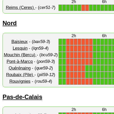
2h
6h
Reims (Ceres)
- (
cer51-7
)
1
1
1
1
1
1
1
1
1
1
1
1
X
X
Nord
2h
6h
Baisieux
- (
bax59-3
)
1
1
1
1
1
1
1
X
X
X
X
X
X
X
Lesquin
- (
lqn59-4
)
1
1
1
1
1
1
1
X
X
X
X
X
X
X
Mouchin (Bercu)
- (
bcu59-2
)
1
1
1
1
1
1
1
X
X
X
X
X
X
X
Pont-à-Marcq
- (
pon59-3
)
1
1
1
1
1
1
1
X
X
X
X
X
X
X
Quérénaing
- (
que59-2
)
1
1
1
1
1
1
1
1
1
X
X
X
X
X
Roubaix (Pile)
- (
pil59-12
)
1
1
1
1
1
1
1
1
1
X
X
X
X
X
Rouvignies
- (
rou59-4
)
1
1
1
1
1
1
1
X
X
X
X
X
X
X
Pas-de-Calais
2h
6h