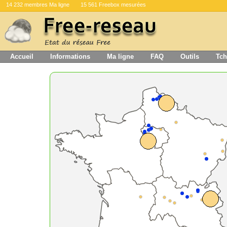
14 232 membres Ma ligne
15 561 Freebox mesurées
Accueil
Informations
Ma ligne
FAQ
Outils
Tch