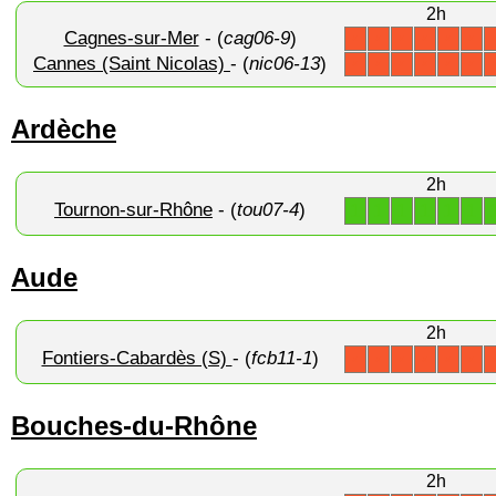
2h
Cagnes-sur-Mer
- (
cag06-9
)
X
X
X
X
X
X
Cannes (Saint Nicolas)
- (
nic06-13
)
X
X
X
X
X
X
Ardèche
2h
Tournon-sur-Rhône
- (
tou07-4
)
1
1
1
1
1
1
Aude
2h
Fontiers-Cabardès (S)
- (
fcb11-1
)
X
X
X
X
X
X
Bouches-du-Rhône
2h