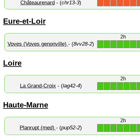
Châteaurenard
- (
chr13-3
)
X
X
X
X
X
X
Eure-et-Loir
2h
Voves (Voves genonville)
- (
8vv28-2
)
1
1
1
1
1
1
Loire
2h
La Grand-Croix
- (
lag42-4
)
1
1
1
1
1
1
Haute-Marne
2h
Planrupt (med)
- (
pup52-2
)
1
1
1
1
1
1