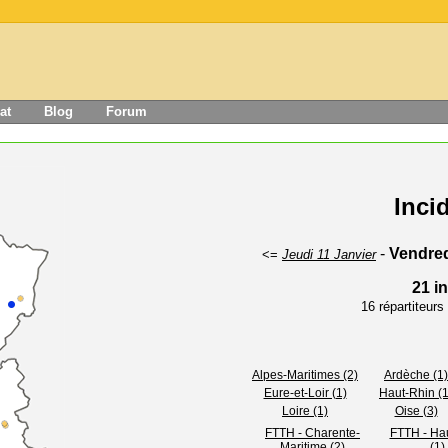
at
Blog
Forum
Inci
-
Vendred
<=
Jeudi 11 Janvier
21 i
16 répartiteur
Alpes-Maritimes (2)
Ardèche (1)
Eure-et-Loir (1)
Haut-Rhin (1
Loire (1)
Oise (3)
FTTH - Charente-
FTTH - Ha
Maritime (2)
(1)