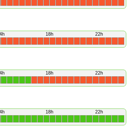
X
X
X
X
X
X
X
X
X
X
X
X
X
X
X
X
X
X
X
X
4h
18h
22h
X
X
X
X
X
X
X
X
X
X
X
X
X
X
X
X
X
X
X
X
4h
18h
22h
1
1
1
1
1
X
X
X
X
X
X
X
X
X
X
X
X
X
X
X
4h
18h
22h
1
1
1
1
1
1
1
1
1
1
1
1
1
1
1
1
1
1
1
1