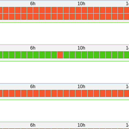
6h
10h
1
X
X
X
X
X
X
X
X
X
X
X
X
X
X
X
X
X
X
X
X
X
X
X
X
X
X
X
X
X
X
X
X
X
X
X
X
X
X
X
X
X
X
X
X
6h
10h
1
1
1
1
1
1
1
1
1
1
1
1
1
1
1
1
1
1
1
1
1
1
X
6h
10h
1
X
X
X
X
X
X
X
X
X
X
X
X
X
X
X
X
X
X
X
X
X
X
6h
10h
1