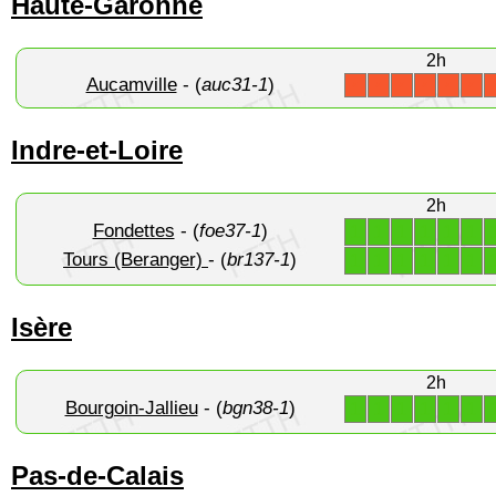
Haute-Garonne
2h
Aucamville
- (
auc31-1
)
X
X
X
X
X
X
Indre-et-Loire
2h
Fondettes
- (
foe37-1
)
1
1
1
1
1
1
Tours (Beranger)
- (
br137-1
)
1
1
1
1
1
1
Isère
2h
Bourgoin-Jallieu
- (
bgn38-1
)
1
1
1
1
1
1
Pas-de-Calais