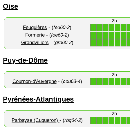
Oise
2h
Feuquières
- (
feu60-2
)
1
1
1
1
1
1
Formerie
- (
foe60-2
)
1
1
1
1
1
1
Grandvilliers
- (
gra60-2
)
1
1
1
1
1
1
Puy-de-Dôme
2h
Cournon-d'Auvergne
- (
cou63-4
)
1
1
1
1
1
1
Pyrénées-Atlantiques
2h
Parbayse (Cuqueron)
- (
rbq64-2
)
1
1
1
1
1
1