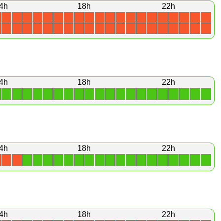
4h
18h
22h
X
X
X
X
X
X
X
X
X
X
X
X
X
X
X
X
X
X
X
X
X
X
X
X
X
X
X
X
X
X
X
X
X
X
X
X
X
X
X
X
4h
18h
22h
1
1
1
1
1
1
1
1
1
1
1
1
1
1
1
1
1
1
1
1
4h
18h
22h
1
1
1
1
1
1
1
1
1
1
1
1
1
1
1
1
1
1
X
X
4h
18h
22h