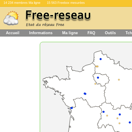
14 234 membres Ma ligne
15 563 Freebox mesurées
Accueil
Informations
Ma ligne
FAQ
Outils
Tch