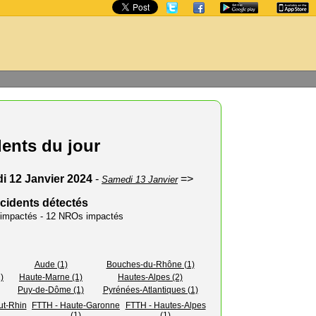
dents du jour
i 12 Janvier 2024
-
=>
Samedi 13 Janvier
ncidents détectés
s impactés - 12 NROs impactés
Aude (1)
Bouches-du-Rhône (1)
)
Haute-Marne (1)
Hautes-Alpes (2)
Puy-de-Dôme (1)
Pyrénées-Atlantiques (1)
ut-Rhin
FTTH - Haute-Garonne
FTTH - Hautes-Alpes
(1)
(1)