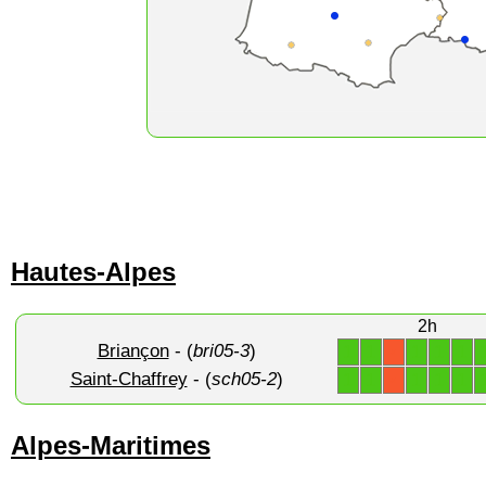
Hautes-Alpes
2h
Briançon
- (
bri05-3
)
1
1
1
1
1
X
Saint-Chaffrey
- (
sch05-2
)
1
1
1
1
1
X
Alpes-Maritimes