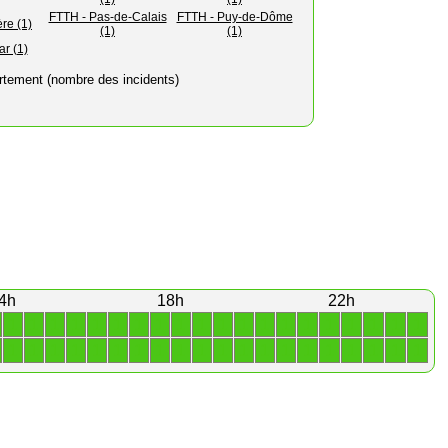
FTTH - Pas-de-Calais
FTTH - Puy-de-Dôme
ère (1)
(1)
(1)
ar (1)
rtement (nombre des incidents)
4h
18h
22h
1
1
1
1
1
1
1
1
1
1
1
1
1
1
1
1
1
1
1
1
1
1
1
1
1
1
1
1
1
1
1
1
1
1
1
1
1
1
1
1