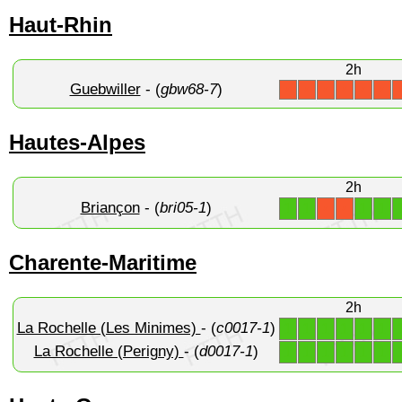
Haut-Rhin
2h
Guebwiller
- (
gbw68-7
)
X
X
X
X
X
X
Hautes-Alpes
2h
Briançon
- (
bri05-1
)
1
1
1
1
X
X
Charente-Maritime
2h
La Rochelle (Les Minimes)
- (
c0017-1
)
1
1
1
1
1
1
La Rochelle (Perigny)
- (
d0017-1
)
1
1
1
1
1
1