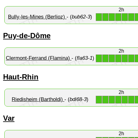
2h
Bully-les-Mines (Berlioz)
- (
bub62-3
)
1
1
1
1
1
1
Puy-de-Dôme
2h
Clermont-Ferrand (Flamina)
- (
fla63-1
)
1
1
1
1
1
1
Haut-Rhin
2h
Riedisheim (Bartholdi)
- (
bdi68-3
)
1
1
1
1
1
1
Var
2h