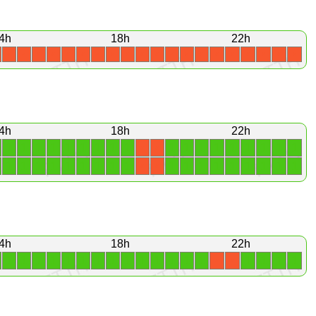
4h
18h
22h
X
X
X
X
X
X
X
X
X
X
X
X
X
X
X
X
X
X
X
X
4h
18h
22h
1
1
1
1
1
1
1
1
1
1
1
1
1
1
1
1
1
1
X
X
1
1
1
1
1
1
1
1
1
1
1
1
1
1
1
1
1
1
X
X
4h
18h
22h
1
1
1
1
1
1
1
1
1
1
1
1
1
1
1
1
1
1
X
X