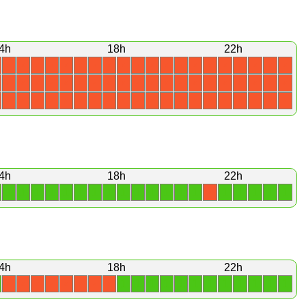
4h
18h
22h
X
X
X
X
X
X
X
X
X
X
X
X
X
X
X
X
X
X
X
X
X
X
X
X
X
X
X
X
X
X
X
X
X
X
X
X
X
X
X
X
X
X
X
X
X
X
X
X
X
X
X
X
X
X
X
X
X
X
X
X
4h
18h
22h
1
1
1
1
1
1
1
1
1
1
1
1
1
1
1
1
1
1
1
X
4h
18h
22h
1
1
1
1
1
1
1
1
1
1
1
1
X
X
X
X
X
X
X
X