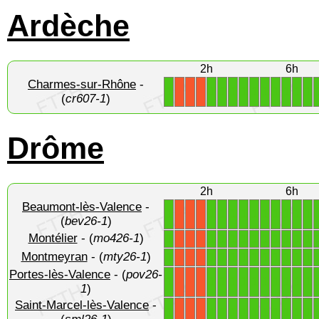
Ardèche
2h
6h
Charmes-sur-Rhône
-
1
1
1
1
1
1
1
1
1
1
1
X
X
X
(
cr607-1
)
Drôme
2h
6h
Beaumont-lès-Valence
-
1
1
1
1
1
1
1
1
1
1
1
X
X
X
(
bev26-1
)
Montélier
- (
mo426-1
)
1
1
1
1
1
1
1
1
1
1
1
X
X
X
Montmeyran
- (
mty26-1
)
1
1
1
1
1
1
1
1
1
1
1
X
X
X
Portes-lès-Valence
- (
pov26-
1
1
1
1
1
1
1
1
1
1
1
X
X
X
1
)
Saint-Marcel-lès-Valence
-
1
1
1
1
1
1
1
1
1
1
1
X
X
X