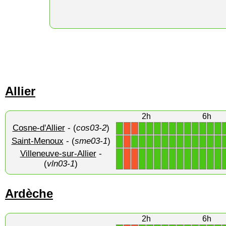
Allier
2h
6h
Cosne-d'Allier
- (
cos03-2
)
1
1
1
1
1
1
1
1
1
1
1
1
X
X
Saint-Menoux
- (
sme03-1
)
1
1
1
1
1
1
1
1
1
1
1
1
1
X
Villeneuve-sur-Allier
-
1
1
1
1
1
1
1
1
1
1
1
1
X
X
(
vln03-1
)
Ardèche
2h
6h