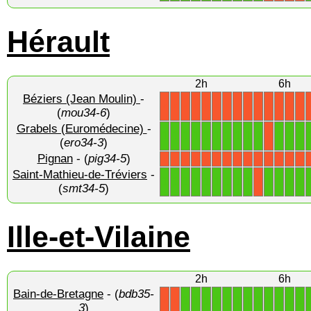
Hérault
2h
6h
Béziers (Jean Moulin)
-
X
X
X
X
X
X
X
X
X
X
X
X
X
X
(
mou34-6
)
Grabels (Euromédecine)
-
1
1
1
1
1
1
1
1
1
1
1
1
1
X
(
ero34-3
)
Pignan
- (
pig34-5
)
X
X
X
X
X
X
X
X
X
X
X
X
X
X
Saint-Mathieu-de-Tréviers
-
1
1
1
1
1
1
1
1
1
1
1
1
1
X
(
smt34-5
)
Ille-et-Vilaine
2h
6h
Bain-de-Bretagne
- (
bdb35-
1
1
1
1
1
1
1
1
1
1
1
1
X
X
3
)