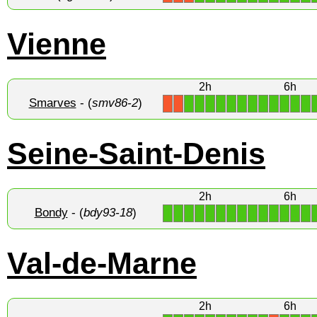
Vienne
2h
6h
Smarves
- (
smv86-2
)
1
1
1
1
1
1
1
1
1
1
1
1
X
X
Seine-Saint-Denis
2h
6h
Bondy
- (
bdy93-18
)
1
1
1
1
1
1
1
1
1
1
1
1
1
1
Val-de-Marne
2h
6h