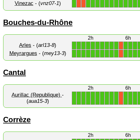
Vinezac
- (
vnz07-1
)
1
1
1
1
1
1
1
1
1
1
1
1
X
X
Bouches-du-Rhône
2h
6h
Arles
- (
arl13-8
)
1
1
1
1
1
1
1
1
1
1
1
1
1
X
Meyrargues
- (
mey13-3
)
1
1
1
1
1
1
1
1
1
1
1
1
1
X
Cantal
2h
6h
Aurillac (Republique)
-
1
1
1
1
1
1
1
1
1
1
1
1
1
X
(
aua15-3
)
Corrèze
2h
6h