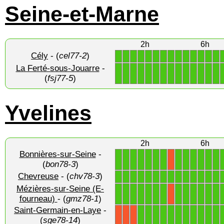
Seine-et-Marne
2h
6h
Cély
- (
cel77-2
)
1
1
1
1
1
1
1
1
1
1
1
1
1
1
La Ferté-sous-Jouarre
-
1
1
1
1
1
1
1
1
1
1
1
1
1
1
(
fsj77-5
)
Yvelines
2h
6h
Bonnières-sur-Seine
-
1
1
1
1
1
1
1
1
1
1
1
1
1
X
(
bon78-3
)
Chevreuse
- (
chv78-3
)
1
1
1
1
1
1
1
1
1
1
1
1
1
1
Mézières-sur-Seine (E-
1
1
1
1
1
1
1
1
1
1
1
1
1
X
fourneau)
- (
gmz78-1
)
Saint-Germain-en-Laye
-
1
1
1
1
1
1
1
1
1
1
1
X
X
X
(
sge78-14
)