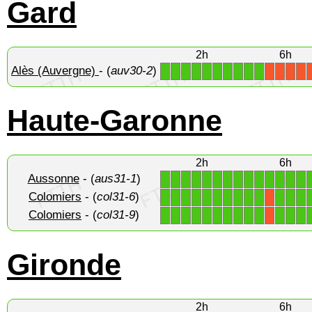
Gard
2h
6h
Alès (Auvergne)
- (
auv30-2
)
1
1
1
1
1
1
1
1
1
1
X
X
X
X
Haute-Garonne
2h
6h
Aussonne
- (
aus31-1
)
1
1
1
1
1
1
1
1
1
1
1
1
1
1
Colomiers
- (
col31-6
)
1
1
1
1
1
1
1
1
1
1
1
1
1
X
Colomiers
- (
col31-9
)
1
1
1
1
1
1
1
1
1
1
1
1
1
X
Gironde
2h
6h