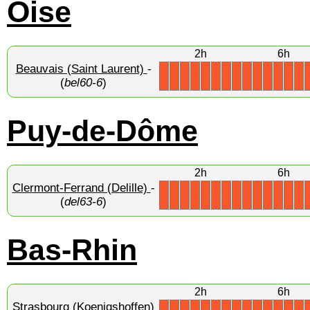
Oise
2h
6h
Beauvais (Saint Laurent)
-
X
X
X
X
X
X
X
X
X
X
X
X
X
X
(
bel60-6
)
Puy-de-Dôme
2h
6h
Clermont-Ferrand (Delille)
-
X
X
X
X
X
X
X
X
X
X
X
X
X
X
(
del63-6
)
Bas-Rhin
2h
6h
Strasbourg (Koenigshoffen)