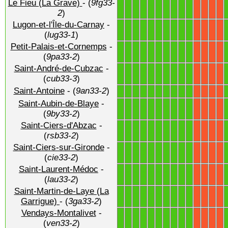
Le Fieu (La Grave)
- (
9fg33-
1
1
1
1
1
1
1
1
1
1
X
X
X
X
2
)
Lugon-et-l'Île-du-Carnay
-
1
1
1
1
1
1
1
1
1
1
X
X
X
X
(
lug33-1
)
Petit-Palais-et-Cornemps
-
1
1
1
1
1
1
1
1
1
1
X
X
X
X
(
9pa33-2
)
Saint-André-de-Cubzac
-
1
1
1
1
1
1
1
1
1
1
X
X
X
X
(
cub33-3
)
Saint-Antoine
- (
9an33-2
)
1
1
1
1
1
1
1
1
1
1
X
X
X
X
Saint-Aubin-de-Blaye
-
1
1
1
1
1
1
1
1
1
1
X
X
X
X
(
9by33-2
)
Saint-Ciers-d'Abzac
-
1
1
1
1
1
1
1
1
1
1
X
X
X
X
(
rsb33-2
)
Saint-Ciers-sur-Gironde
-
1
1
1
1
1
1
1
1
1
1
X
X
X
X
(
cie33-2
)
Saint-Laurent-Médoc
-
1
1
1
1
1
1
1
1
1
1
X
X
X
X
(
lau33-2
)
Saint-Martin-de-Laye (La
1
1
1
1
1
1
1
1
1
1
X
X
X
X
Garrigue)
- (
3ga33-2
)
Vendays-Montalivet
-
1
1
1
1
1
1
1
1
1
1
X
X
X
X
(
ven33-2
)