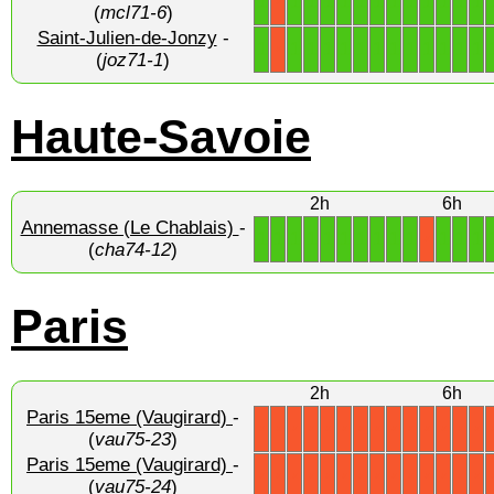
1
1
1
1
1
1
1
1
1
1
1
1
1
X
(
mcl71-6
)
Saint-Julien-de-Jonzy
-
1
1
1
1
1
1
1
1
1
1
1
1
1
X
(
joz71-1
)
Haute-Savoie
2h
6h
Annemasse (Le Chablais)
-
1
1
1
1
1
1
1
1
1
1
1
1
1
X
(
cha74-12
)
Paris
2h
6h
Paris 15eme (Vaugirard)
-
X
X
X
X
X
X
X
X
X
X
X
X
X
X
(
vau75-23
)
Paris 15eme (Vaugirard)
-
X
X
X
X
X
X
X
X
X
X
X
X
X
X
(
vau75-24
)