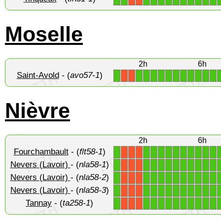
Moselle
2h
6h
Saint-Avold
- (
avo57-1
)
1
1
1
1
1
1
1
1
1
1
1
1
X
X
Nièvre
2h
6h
Fourchambault
- (
flt58-1
)
1
1
1
1
1
1
1
1
1
1
1
X
X
X
Nevers (Lavoir)
- (
nla58-1
)
1
1
1
1
1
1
1
1
1
1
1
X
X
X
Nevers (Lavoir)
- (
nla58-2
)
1
1
1
1
1
1
1
1
1
1
1
X
X
X
Nevers (Lavoir)
- (
nla58-3
)
1
1
1
1
1
1
1
1
1
1
1
X
X
X
Tannay
- (
ta258-1
)
1
1
1
1
1
1
1
1
1
1
1
X
X
X