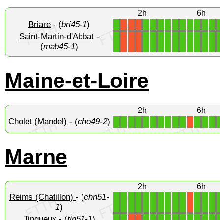
2h
6h
Briare
- (
bri45-1
)
1
1
1
1
1
1
1
1
1
1
1
X
X
X
Saint-Martin-d'Abbat
-
1
1
1
1
1
1
1
1
1
1
1
X
X
X
(
mab45-1
)
Maine-et-Loire
2h
6h
Cholet (Mandel)
- (
cho49-2
)
1
1
1
1
1
1
1
1
1
1
1
1
1
X
Marne
2h
6h
Reims (Chatillon)
- (
chn51-
1
1
1
1
1
1
1
1
1
1
1
1
1
X
1
)
Tinqueux
- (
tin51-1
)
1
1
1
1
1
1
1
1
1
1
1
1
X
X