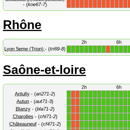
X
X
X
X
X
X
X
X
X
X
X
X
X
X
- (
koe67-7
)
Rhône
2h
6h
Lyon 5eme (Trion)
- (
tri69-8
)
1
1
1
1
1
1
1
1
1
1
1
1
1
X
Saône-et-loire
2h
6h
Antully
- (
an271-2
)
1
1
1
1
1
1
1
1
1
1
1
1
X
X
Autun
- (
aut71-3
)
1
1
1
1
1
1
1
1
1
1
1
1
X
X
Blanzy
- (
bla71-2
)
1
1
1
1
1
1
1
1
1
1
1
1
X
X
Charolles
- (
chl71-2
)
1
1
1
1
1
1
1
1
1
1
1
1
X
X
Châteauneuf
- (
cf471-2
)
1
1
1
1
1
1
1
1
1
1
1
1
X
X