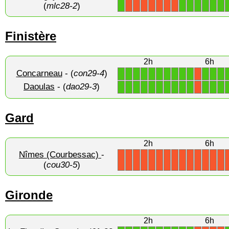
1
1
1
1
1
1
1
X
X
X
X
X
X
X
(
mlc28-2
)
Finistère
2h
6h
Concarneau
- (
con29-4
)
1
1
1
1
1
1
1
1
1
1
1
1
1
X
Daoulas
- (
dao29-3
)
1
1
1
1
1
1
1
1
1
1
1
1
1
X
Gard
2h
6h
Nîmes (Courbessac)
-
X
X
X
X
X
X
X
X
X
X
X
X
X
X
(
cou30-5
)
Gironde
2h
6h