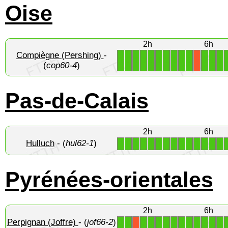
Oise
2h
6h
Compiègne (Pershing)
-
1
1
1
1
1
1
1
1
1
1
1
1
1
X
(
cop60-4
)
Pas-de-Calais
2h
6h
Hulluch
- (
hul62-1
)
1
1
1
1
1
1
1
1
1
1
1
1
1
1
Pyrénées-orientales
2h
6h
Perpignan (Joffre)
- (
jof66-2
)
1
1
1
1
1
1
1
1
1
1
1
1
1
X