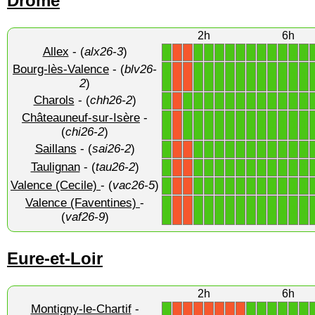
Drôme
2h
6h
Allex
- (
alx26-3
)
1
1
1
1
1
1
1
1
1
1
1
1
X
X
Bourg-lès-Valence
- (
blv26-
1
1
1
1
1
1
1
1
1
1
1
1
X
X
2
)
Charols
- (
chh26-2
)
1
1
1
1
1
1
1
1
1
1
1
1
1
X
Châteauneuf-sur-Isère
-
1
1
1
1
1
1
1
1
1
1
1
1
1
X
(
chi26-2
)
Saillans
- (
sai26-2
)
1
1
1
1
1
1
1
1
1
1
1
1
X
X
Taulignan
- (
tau26-2
)
1
1
1
1
1
1
1
1
1
1
1
1
X
X
Valence (Cecile)
- (
vac26-5
)
1
1
1
1
1
1
1
1
1
1
1
1
X
X
Valence (Faventines)
-
1
1
1
1
1
1
1
1
1
1
1
1
X
X
(
vaf26-9
)
Eure-et-Loir
2h
6h
Montigny-le-Chartif
-