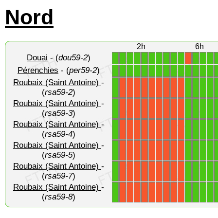
Nord
2h
6h
Douai
- (
dou59-2
)
1
1
1
1
1
1
1
1
1
1
1
1
1
X
Pérenchies
- (
per59-2
)
1
1
1
1
1
1
1
1
1
1
1
1
1
1
Roubaix (Saint Antoine)
-
1
1
1
1
1
X
X
X
X
X
X
X
X
X
(
rsa59-2
)
Roubaix (Saint Antoine)
-
1
1
1
1
1
X
X
X
X
X
X
X
X
X
(
rsa59-3
)
Roubaix (Saint Antoine)
-
1
1
1
1
1
X
X
X
X
X
X
X
X
X
(
rsa59-4
)
Roubaix (Saint Antoine)
-
1
1
1
1
1
X
X
X
X
X
X
X
X
X
(
rsa59-5
)
Roubaix (Saint Antoine)
-
1
1
1
1
1
X
X
X
X
X
X
X
X
X
(
rsa59-7
)
Roubaix (Saint Antoine)
-
1
1
1
1
1
X
X
X
X
X
X
X
X
X
(
rsa59-8
)