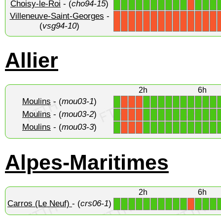
Choisy-le-Roi
- (
cho94-15
)
1
1
1
1
1
1
1
1
1
1
1
1
1
X
Villeneuve-Saint-Georges
-
X
X
X
X
X
X
X
X
X
X
X
X
X
X
(
vsg94-10
)
Allier
2h
6h
Moulins
- (
mou03-1
)
1
1
1
1
1
1
1
1
1
1
1
X
X
X
Moulins
- (
mou03-2
)
1
1
1
1
1
1
1
1
1
1
1
X
X
X
Moulins
- (
mou03-3
)
1
1
1
1
1
1
1
1
1
1
1
X
X
X
Alpes-Maritimes
2h
6h
Carros (Le Neuf)
- (
crs06-1
)
1
1
1
1
1
1
1
1
1
1
1
1
1
X