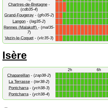
Chartres-de-Bretagne
-
1
1
1
1
1
1
1
1
1
1
1
X
X
X
(
cdb35-4
)
Grand-Fougeray
- (
gfo35-2
)
1
1
1
1
1
1
1
1
1
1
1
1
X
X
Langon
- (
lag35-2
)
1
1
1
1
1
1
1
1
1
1
1
1
X
X
Rennes (Malakoff)
- (
mal35-
X
X
X
X
X
X
X
X
X
X
X
X
X
X
7
)
Vezin-le-Coquet
- (
vlc35-3
)
1
1
1
1
1
1
1
1
1
1
1
1
X
X
Isère
2h
6h
Chapareillan
- (
zap38-2
)
1
1
1
1
1
1
1
1
1
1
1
1
1
1
La Terrasse
- (
ter38-2
)
1
1
1
1
1
1
1
1
1
1
1
1
1
1
Pontcharra
- (
ych38-3
)
1
1
1
1
1
1
1
1
1
1
1
1
1
1
Pontcharra
- (
ych38-4
)
1
1
1
1
1
1
1
1
1
1
1
1
1
1