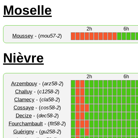
Moselle
2h
6h
Moussey
- (
mou57-2
)
1
1
1
1
X
X
X
X
X
X
X
X
X
X
Nièvre
2h
6h
Arzembouy
- (
arz58-2
)
1
1
1
1
1
1
1
1
1
1
1
1
X
X
Challuy
- (
c1258-2
)
1
1
1
1
1
1
1
1
1
1
1
1
X
X
Clamecy
- (
cla58-2
)
1
1
1
1
1
1
1
1
1
1
1
1
X
X
Cossaye
- (
cos58-2
)
1
1
1
1
1
1
1
1
1
1
1
X
X
X
Decize
- (
dec58-2
)
1
1
1
1
1
1
1
1
1
1
1
1
X
X
Fourchambault
- (
flt58-2
)
1
1
1
1
1
1
1
1
1
1
1
X
X
X
Guérigny
- (
gu258-2
)
1
1
1
1
1
1
1
1
1
1
1
1
X
X