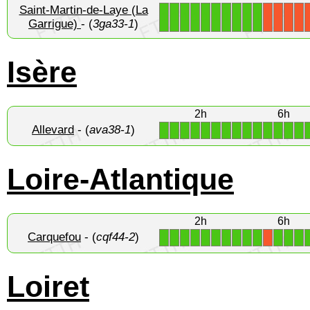
Saint-Martin-de-Laye (La
1
1
1
1
1
1
1
1
1
1
X
X
X
X
Garrigue)
- (
3ga33-1
)
Isère
2h
6h
Allevard
- (
ava38-1
)
1
1
1
1
1
1
1
1
1
1
1
1
1
1
Loire-Atlantique
2h
6h
Carquefou
- (
cqf44-2
)
1
1
1
1
1
1
1
1
1
1
1
1
1
X
Loiret