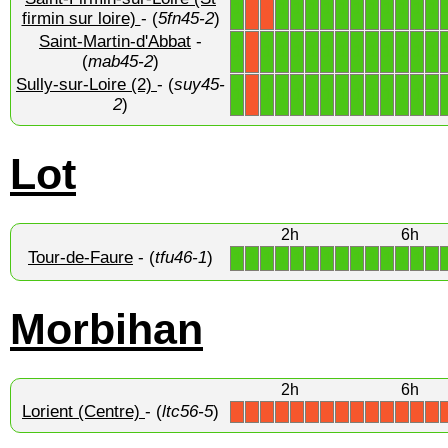
1
1
1
1
1
1
1
1
1
1
1
1
X
X
firmin sur loire)
- (
5fn45-2
)
Saint-Martin-d'Abbat
-
1
1
1
1
1
1
1
1
1
1
1
1
1
X
(
mab45-2
)
Sully-sur-Loire (2)
- (
suy45-
1
1
1
1
1
1
1
1
1
1
1
1
1
X
2
)
Lot
2h
6h
Tour-de-Faure
- (
tfu46-1
)
1
1
1
1
1
1
1
1
1
1
1
1
1
1
Morbihan
2h
6h
Lorient (Centre)
- (
ltc56-5
)
X
X
X
X
X
X
X
X
X
X
X
X
X
X