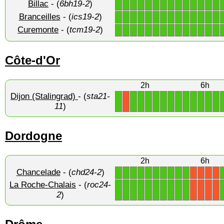
Billac
- (
6bh19-2
)
1
1
1
1
1
1
1
1
1
1
1
1
1
1
Branceilles
- (
ics19-2
)
1
1
1
1
1
1
1
1
1
1
1
1
1
1
Curemonte
- (
tcm19-2
)
1
1
1
1
1
1
1
1
1
1
1
1
1
1
Côte-d'Or
2h
6h
Dijon (Stalingrad)
- (
sta21-
1
1
1
1
1
1
1
1
1
1
1
1
1
X
11
)
Dordogne
2h
6h
Chancelade
- (
chd24-2
)
1
1
1
1
1
1
1
1
1
1
X
X
X
X
La Roche-Chalais
- (
roc24-
1
1
1
1
1
1
1
1
1
1
X
X
X
X
2
)