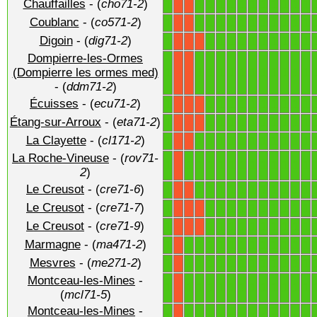
Chauffailles
- (
cho71-2
)
1
1
1
1
1
1
1
1
1
1
1
1
X
X
Coublanc
- (
co571-2
)
1
1
1
1
1
1
1
1
1
1
1
1
X
X
Digoin
- (
dig71-2
)
1
1
1
1
1
1
1
1
1
1
1
X
X
X
Dompierre-les-Ormes
1
1
1
1
1
1
1
1
1
1
1
1
(Dompierre les ormes med)
X
X
- (
ddm71-2
)
Écuisses
- (
ecu71-2
)
1
1
1
1
1
1
1
1
1
1
1
X
X
X
Étang-sur-Arroux
- (
eta71-2
)
1
1
1
1
1
1
1
1
1
1
1
X
X
X
La Clayette
- (
cl171-2
)
1
1
1
1
1
1
1
1
1
1
1
1
X
X
La Roche-Vineuse
- (
rov71-
1
1
1
1
1
1
1
1
1
1
1
1
1
X
2
)
Le Creusot
- (
cre71-6
)
1
1
1
1
1
1
1
1
1
1
1
1
X
X
Le Creusot
- (
cre71-7
)
1
1
1
1
1
1
1
1
1
1
1
X
X
X
Le Creusot
- (
cre71-9
)
1
1
1
1
1
1
1
1
1
1
1
X
X
X
Marmagne
- (
ma471-2
)
1
1
1
1
1
1
1
1
1
1
1
1
1
X
Mesvres
- (
me271-2
)
1
1
1
1
1
1
1
1
1
1
1
1
1
X
Montceau-les-Mines
-
1
1
1
1
1
1
1
1
1
1
1
1
1
X
(
mcl71-5
)
Montceau-les-Mines
-