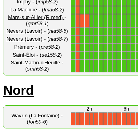
Imphy
- (
imp58-2
)
1
1
1
1
1
1
1
1
1
1
1
1
1
X
La Machine
- (
lma58-2
)
1
1
1
1
1
1
1
1
1
1
1
1
1
X
Mars-sur-Allier (R med)
-
1
1
1
1
1
1
1
1
1
1
1
X
X
X
(
qmr58-1
)
Nevers (Lavoir)
- (
nla58-6
)
1
1
1
1
1
1
1
1
1
1
1
1
1
X
Nevers (Lavoir)
- (
nla58-7
)
1
1
1
1
1
1
1
1
1
1
1
1
1
X
Prémery
- (
pre58-2
)
1
1
1
1
1
1
1
1
1
1
1
1
1
X
Saint-Éloi
- (
se158-2
)
1
1
1
1
1
1
1
1
1
1
1
1
1
X
Saint-Martin-d'Heuille
-
1
1
1
1
1
1
1
1
1
1
1
1
1
X
(
smh58-2
)
Nord
2h
6h
Wavrin (La Fontaine)
-
X
X
X
X
X
X
X
X
X
X
X
X
X
X
(
fon59-6
)