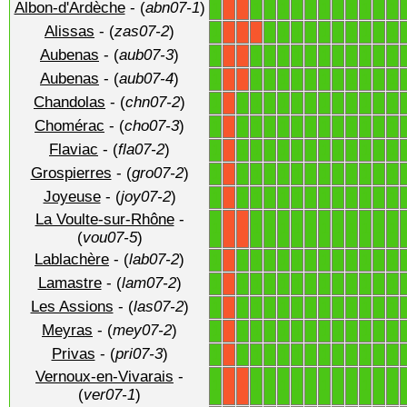
Albon-d'Ardèche
- (
abn07-1
)
1
1
1
1
1
1
1
1
1
1
1
1
X
X
Alissas
- (
zas07-2
)
1
1
1
1
1
1
1
1
1
1
1
X
X
X
Aubenas
- (
aub07-3
)
1
1
1
1
1
1
1
1
1
1
1
1
X
X
Aubenas
- (
aub07-4
)
1
1
1
1
1
1
1
1
1
1
1
1
X
X
Chandolas
- (
chn07-2
)
1
1
1
1
1
1
1
1
1
1
1
1
1
X
Chomérac
- (
cho07-3
)
1
1
1
1
1
1
1
1
1
1
1
1
1
X
Flaviac
- (
fla07-2
)
1
1
1
1
1
1
1
1
1
1
1
1
1
X
Grospierres
- (
gro07-2
)
1
1
1
1
1
1
1
1
1
1
1
1
1
X
Joyeuse
- (
joy07-2
)
1
1
1
1
1
1
1
1
1
1
1
1
1
X
La Voulte-sur-Rhône
-
1
1
1
1
1
1
1
1
1
1
1
1
X
X
(
vou07-5
)
Lablachère
- (
lab07-2
)
1
1
1
1
1
1
1
1
1
1
1
1
1
X
Lamastre
- (
lam07-2
)
1
1
1
1
1
1
1
1
1
1
1
1
1
X
Les Assions
- (
las07-2
)
1
1
1
1
1
1
1
1
1
1
1
1
1
X
Meyras
- (
mey07-2
)
1
1
1
1
1
1
1
1
1
1
1
1
1
X
Privas
- (
pri07-3
)
1
1
1
1
1
1
1
1
1
1
1
1
1
X
Vernoux-en-Vivarais
-
1
1
1
1
1
1
1
1
1
1
1
1
X
X
(
ver07-1
)