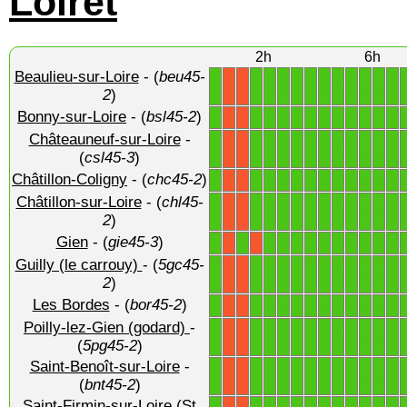
Loiret
2h
6h
Beaulieu-sur-Loire
- (
beu45-
1
1
1
1
1
1
1
1
1
1
1
1
X
X
2
)
Bonny-sur-Loire
- (
bsl45-2
)
1
1
1
1
1
1
1
1
1
1
1
1
X
X
Châteauneuf-sur-Loire
-
1
1
1
1
1
1
1
1
1
1
1
1
X
X
(
csl45-3
)
Châtillon-Coligny
- (
chc45-2
)
1
1
1
1
1
1
1
1
1
1
1
1
X
X
Châtillon-sur-Loire
- (
chl45-
1
1
1
1
1
1
1
1
1
1
1
1
X
X
2
)
Gien
- (
gie45-3
)
1
1
1
1
1
1
1
1
1
1
1
1
X
X
Guilly (le carrouy)
- (
5gc45-
1
1
1
1
1
1
1
1
1
1
1
1
X
X
2
)
Les Bordes
- (
bor45-2
)
1
1
1
1
1
1
1
1
1
1
1
1
X
X
Poilly-lez-Gien (godard)
-
1
1
1
1
1
1
1
1
1
1
1
1
X
X
(
5pg45-2
)
Saint-Benoît-sur-Loire
-
1
1
1
1
1
1
1
1
1
1
1
1
X
X
(
bnt45-2
)
Saint-Firmin-sur-Loire (St