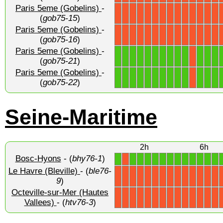
Paris 5eme (Gobelins)
-
X
X
X
X
X
X
X
X
X
X
X
X
X
X
(
gob75-15
)
Paris 5eme (Gobelins)
-
X
X
X
X
X
X
X
X
X
X
X
X
X
X
(
gob75-16
)
Paris 5eme (Gobelins)
-
1
1
1
1
1
1
1
1
1
1
1
1
1
X
(
gob75-21
)
Paris 5eme (Gobelins)
-
1
1
1
1
1
1
1
1
1
1
1
1
1
X
(
gob75-22
)
Seine-Maritime
2h
6h
Bosc-Hyons
- (
bhy76-1
)
1
1
1
1
1
1
1
1
1
1
1
1
1
X
Le Havre (Bleville)
- (
ble76-
X
X
X
X
X
X
X
X
X
X
X
X
X
X
9
)
Octeville-sur-Mer (Hautes
X
X
X
X
X
X
X
X
X
X
X
X
X
X
Vallees)
- (
htv76-3
)