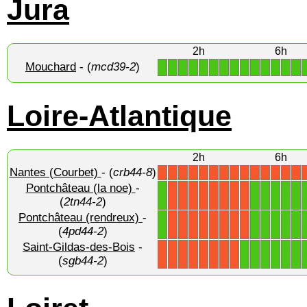
Jura
2h
6h
Mouchard
- (
mcd39-2
)
1
1
1
1
1
1
1
1
1
1
1
1
1
1
Loire-Atlantique
2h
6h
Nantes (Courbet)
- (
crb44-8
)
X
X
X
X
X
X
X
X
X
X
X
X
X
X
Pontchâteau (la noe)
-
1
1
1
1
1
1
X
X
X
X
X
X
X
X
(
2tn44-2
)
Pontchâteau (rendreux)
-
1
1
1
1
1
1
X
X
X
X
X
X
X
X
(
4pd44-2
)
Saint-Gildas-des-Bois
-
1
1
1
1
1
1
X
X
X
X
X
X
X
X
(
sgb44-2
)