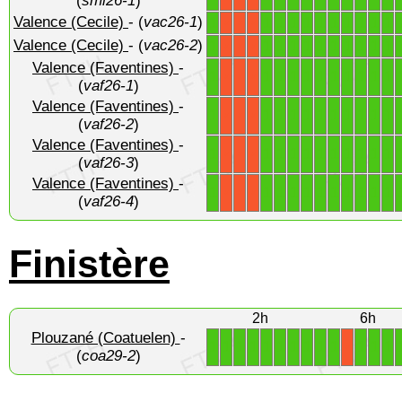
(
sml26-1
)
Valence (Cecile)
- (
vac26-1
)
1
1
1
1
1
1
1
1
1
1
1
X
X
X
Valence (Cecile)
- (
vac26-2
)
1
1
1
1
1
1
1
1
1
1
1
X
X
X
Valence (Faventines)
-
1
1
1
1
1
1
1
1
1
1
1
X
X
X
(
vaf26-1
)
Valence (Faventines)
-
1
1
1
1
1
1
1
1
1
1
1
X
X
X
(
vaf26-2
)
Valence (Faventines)
-
1
1
1
1
1
1
1
1
1
1
1
X
X
X
(
vaf26-3
)
Valence (Faventines)
-
1
1
1
1
1
1
1
1
1
1
1
X
X
X
(
vaf26-4
)
Finistère
2h
6h
Plouzané (Coatuelen)
-
1
1
1
1
1
1
1
1
1
1
1
1
1
X
(
coa29-2
)