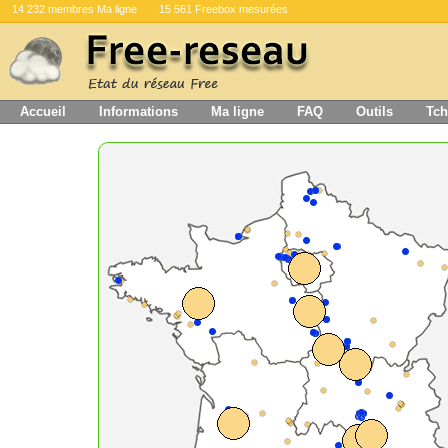
14 232 membres Ma ligne
15 561 Freebox mesurées
Accueil
Informations
Ma ligne
FAQ
Outils
Tch