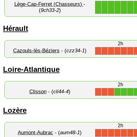
Lège-Cap-Ferret (Chasseurs)
-
1
1
1
1
1
1
(
9ch33-2
)
Hérault
2h
Cazouls-lès-Béziers
- (
czz34-1
)
X
X
X
X
X
X
Loire-Atlantique
2h
Clisson
- (
cli44-4
)
1
1
1
X
X
X
Lozère
2h
Aumont-Aubrac
- (
aum48-1
)
X
X
X
X
X
X