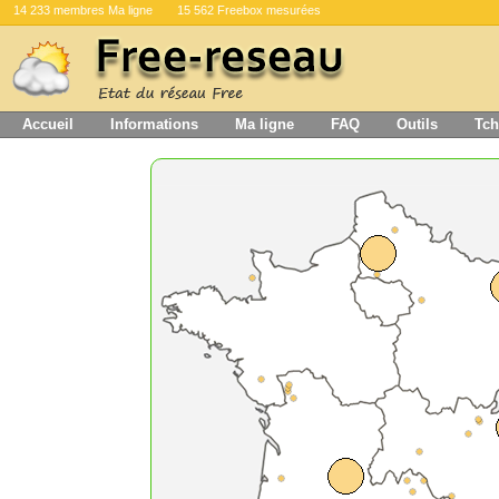
14 233 membres Ma ligne
15 562 Freebox mesurées
Accueil
Informations
Ma ligne
FAQ
Outils
Tch