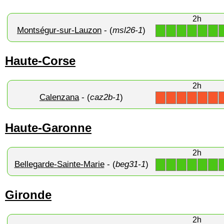
2h
Montségur-sur-Lauzon
- (
msl26-1
)
1
1
1
1
1
1
Haute-Corse
2h
Calenzana
- (
caz2b-1
)
X
X
X
X
X
X
Haute-Garonne
2h
Bellegarde-Sainte-Marie
- (
beg31-1
)
1
1
1
1
1
1
Gironde
2h