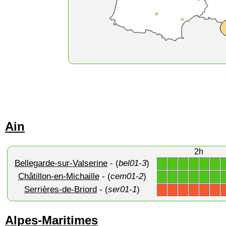
Ain
2h
Bellegarde-sur-Valserine
- (
bel01-3
)
1
1
1
1
1
1
Châtillon-en-Michaille
- (
cem01-2
)
1
1
1
1
1
1
Serrières-de-Briord
- (
ser01-1
)
X
X
X
X
X
X
Alpes-Maritimes