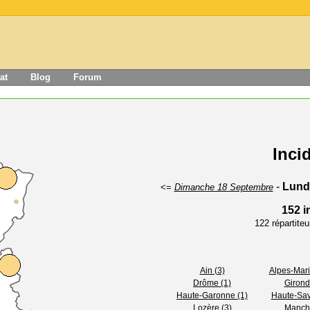
at
Blog
Forum
Inci
-
Lund
<=
Dimanche 18 Septembre
152 i
122 répartite
Ain (3)
Alpes-Mari
Drôme (1)
Girond
Haute-Garonne (1)
Haute-Sav
Lozère (3)
Manche