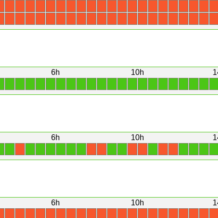
X
X
X
X
X
X
X
X
X
X
X
X
X
X
X
X
X
X
X
X
X
X
X
X
X
X
X
X
X
X
X
X
X
X
X
X
X
X
X
X
X
X
X
X
6h
10h
1
1
1
1
1
1
1
1
1
1
1
1
1
1
1
1
1
1
1
1
1
1
1
6h
10h
1
1
1
1
1
1
1
1
1
1
1
1
1
1
1
1
X
X
X
X
X
X
X
6h
10h
1
X
X
X
X
X
X
X
X
X
X
X
X
X
X
X
X
X
X
X
X
X
X