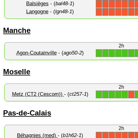
Balsièges
- (
bal48-1
)
X
X
X
X
X
X
Langogne
- (
lgn48-1
)
X
X
X
X
X
X
Manche
2h
Agon-Coutainville
- (
ago50-2
)
1
1
1
1
1
1
Moselle
2h
Metz (CT2 (Cescom))
- (
ct257-1
)
1
1
1
1
1
X
Pas-de-Calais
2h
Béhagnies (med)
- (
b1h62-1
)
X
X
X
X
X
X