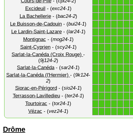
Cours-de-Pile
- (
cpi24-2
)
1
1
1
1
1
1
Excideuil
- (
exc24-1
)
1
1
1
1
1
1
La Bachellerie
- (
bac24-2
)
1
1
1
1
1
1
Le Buisson-de-Cadouin
- (
bui24-1
)
1
1
1
1
1
1
Le Lardin-Saint-Lazare
- (
lar24-1
)
1
1
1
1
1
1
Montignac
- (
mog24-1
)
1
1
1
1
1
1
Saint-Cyprien
- (
scy24-1
)
1
1
1
1
1
1
Sarlat-la-Canéda (Croix Rouge)
-
1
1
1
1
1
1
(
9j124-2
)
Sarlat-la-Canéda
- (
sar24-1
)
1
1
1
1
1
1
Sarlat-la-Canéda (l'Hermier)
- (
9k124-
1
1
1
1
1
1
2
)
Siorac-en-Périgord
- (
sio24-1
)
1
1
1
1
1
1
Terrasson-Lavilledieu
- (
ter24-1
)
1
1
1
1
1
1
Tourtoirac
- (
tor24-1
)
1
1
1
1
1
1
Vézac
- (
vez24-1
)
1
1
1
1
1
1
Drôme