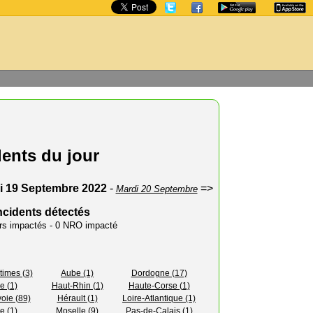
dents du jour
i 19 Septembre 2022
-
=>
Mardi 20 Septembre
ncidents détectés
urs impactés - 0 NRO impacté
times (3)
Aube (1)
Dordogne (17)
e (1)
Haut-Rhin (1)
Haute-Corse (1)
oie (89)
Hérault (1)
Loire-Atlantique (1)
 (1)
Moselle (9)
Pas-de-Calais (1)