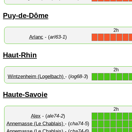
Puy-de-Dôme
2h
Arlanc
- (
arl63-1
)
X
X
X
X
X
X
Haut-Rhin
2h
Wintzenheim (Logelbach)
- (
log68-3
)
1
1
1
1
1
1
Haute-Savoie
2h
Alex
- (
ale74-2
)
1
1
1
1
1
1
Annemasse (Le Chablais)
- (
cha74-5
)
1
1
1
1
1
1
Annemasse (Le Chablais)
- (
cha74-6
)
1
1
1
1
1
1