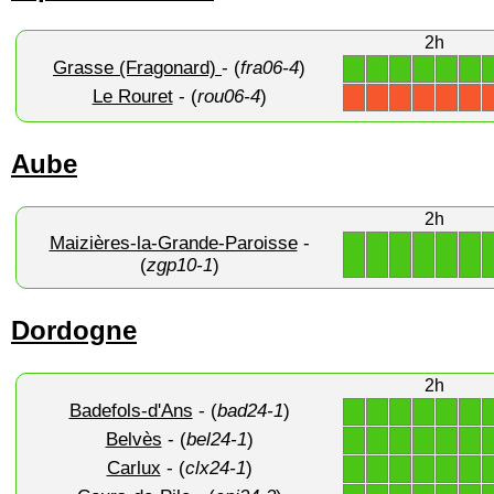
2h
Grasse (Fragonard)
- (
fra06-4
)
1
1
1
1
1
1
Le Rouret
- (
rou06-4
)
X
X
X
X
X
X
Aube
2h
Maizières-la-Grande-Paroisse
-
1
1
1
1
1
1
(
zgp10-1
)
Dordogne
2h
Badefols-d'Ans
- (
bad24-1
)
1
1
1
1
1
1
Belvès
- (
bel24-1
)
1
1
1
1
1
1
Carlux
- (
clx24-1
)
1
1
1
1
1
1