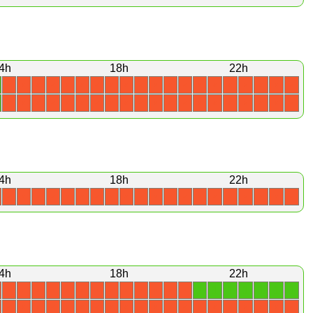
4h
18h
22h
X
X
X
X
X
X
X
X
X
X
X
X
X
X
X
X
X
X
X
X
X
X
X
X
X
X
X
X
X
X
X
X
X
X
X
X
X
X
X
X
4h
18h
22h
X
X
X
X
X
X
X
X
X
X
X
X
X
X
X
X
X
X
X
X
4h
18h
22h
1
1
1
1
1
1
1
X
X
X
X
X
X
X
X
X
X
X
X
X
X
X
X
X
X
X
X
X
X
X
X
X
X
X
X
X
X
X
X
X