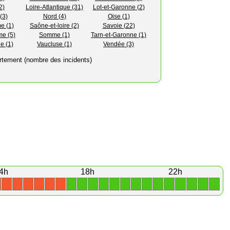
2)
Loire-Atlantique (31)
Lot-et-Garonne (2)
(3)
Nord (4)
Oise (1)
e (1)
Saône-et-loire (2)
Savoie (22)
me (5)
Somme (1)
Tarn-et-Garonne (1)
e (1)
Vaucluse (1)
Vendée (3)
rtement (nombre des incidents)
4h
18h
22h
1
1
1
1
1
1
1
1
1
1
1
1
1
1
X
X
X
X
X
X