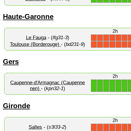
Haute-Garonne
2h
Le Fauga
- (
lfg31-3
)
X
X
X
X
X
X
Toulouse (Borderouge)
- (
bd231-9
)
X
X
X
X
X
X
Gers
2h
Caupenne-d'Armagnac (Caupenne
1
1
1
1
1
1
nen)
- (
kpn32-1
)
Gironde
2h
Salles
- (
s3l33-2
)
X
X
X
X
X
X