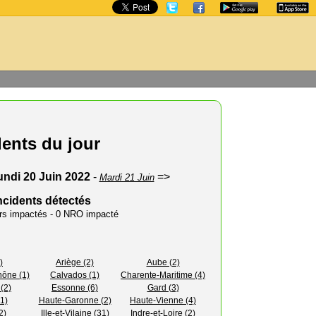
dents du jour
undi 20 Juin 2022
-
=>
Mardi 21 Juin
ncidents détectés
urs impactés - 0 NRO impacté
)
Ariège (2)
Aube (2)
ône (1)
Calvados (1)
Charente-Maritime (4)
(2)
Essonne (6)
Gard (3)
1)
Haute-Garonne (2)
Haute-Vienne (4)
2)
Ille-et-Vilaine (31)
Indre-et-Loire (2)