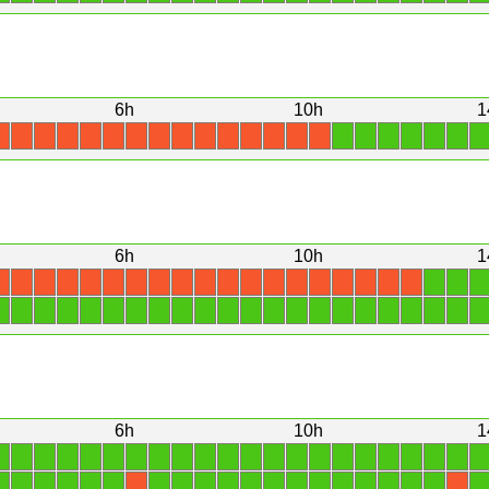
6h
10h
1
1
1
1
1
1
1
1
X
X
X
X
X
X
X
X
X
X
X
X
X
X
X
6h
10h
1
1
1
1
X
X
X
X
X
X
X
X
X
X
X
X
X
X
X
X
X
X
X
1
1
1
1
1
1
1
1
1
1
1
1
1
1
1
1
1
1
1
1
1
1
6h
10h
1
1
1
1
1
1
1
1
1
1
1
1
1
1
1
1
1
1
1
1
1
1
1
1
1
1
1
1
1
1
1
1
1
1
1
1
1
1
1
1
1
1
1
X
X