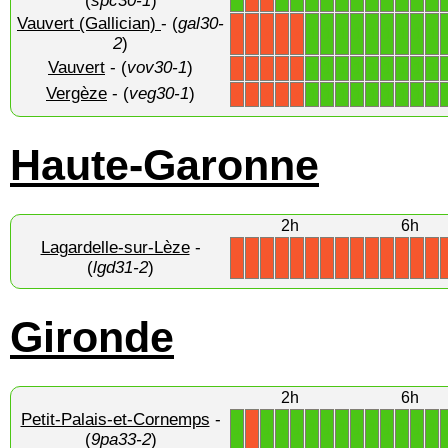
(
spc30-1
)
Vauvert (Gallician)
- (
gal30-
1
1
1
1
1
1
1
1
1
X
X
X
X
X
2
)
Vauvert
- (
vov30-1
)
1
1
1
1
1
1
1
1
1
X
X
X
X
X
Vergèze
- (
veg30-1
)
1
1
1
1
1
1
1
1
1
X
X
X
X
X
Haute-Garonne
2h
6h
Lagardelle-sur-Lèze
-
X
X
X
X
X
X
X
X
X
X
X
X
X
X
(
lgd31-2
)
Gironde
2h
6h
Petit-Palais-et-Cornemps
-
1
1
1
1
1
1
1
1
1
1
1
1
1
X
(
9pa33-2
)