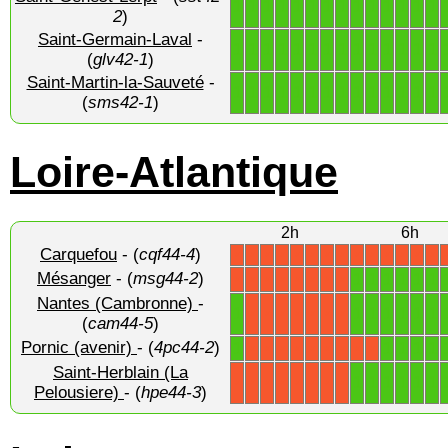
1
1
1
1
1
1
1
1
1
1
1
1
1
1
2
)
Saint-Germain-Laval
-
1
1
1
1
1
1
1
1
1
1
1
1
1
1
(
glv42-1
)
Saint-Martin-la-Sauveté
-
1
1
1
1
1
1
1
1
1
1
1
1
1
1
(
sms42-1
)
Loire-Atlantique
2h
6h
Carquefou
- (
cqf44-4
)
X
X
X
X
X
X
X
X
X
X
X
X
X
X
Mésanger
- (
msg44-2
)
1
1
1
1
1
1
X
X
X
X
X
X
X
X
Nantes (Cambronne)
-
1
1
1
1
1
1
1
X
X
X
X
X
X
X
(
cam44-5
)
Pornic (avenir)
- (
4pc44-2
)
1
1
1
1
1
X
X
X
X
X
X
X
X
X
Saint-Herblain (La
1
1
1
1
1
1
X
X
X
X
X
X
X
X
Pelousiere)
- (
hpe44-3
)