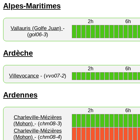
Alpes-Maritimes
2h
6h
Vallauris (Golfe Juan)
-
1
1
1
1
1
1
1
1
1
1
1
1
1
1
(
gol06-3
)
Ardèche
2h
6h
Villevocance
- (
vvo07-2
)
1
1
1
1
1
1
1
1
1
1
1
1
1
1
Ardennes
2h
6h
Charleville-Mézières
1
1
1
1
1
1
1
1
1
1
1
1
1
1
(Mohon)
- (
chm08-3
)
Charleville-Mézières
X
X
X
X
X
X
X
X
X
X
X
X
X
X
(Mohon)
- (
chm08-4
)