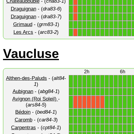
Châteaudouble
- (
cha83-1
)
1
1
1
1
1
1
1
1
1
1
1
1
1
X
Draguignan
- (
dra83-6
)
1
1
1
1
1
1
1
1
1
1
1
1
1
X
Draguignan
- (
dra83-7
)
1
1
1
1
1
1
1
1
1
1
1
1
1
X
Grimaud
- (
grm83-1
)
1
1
1
1
1
1
1
1
1
1
1
1
1
1
Les Arcs
- (
arc83-2
)
1
1
1
1
1
1
1
1
1
1
1
1
1
X
Vaucluse
2h
6h
Althen-des-Paluds
- (
alt84-
1
1
1
1
1
1
1
1
1
1
1
1
1
1
1
)
Aubignan
- (
abg84-1
)
1
1
1
1
1
1
1
1
1
1
1
1
1
1
Avignon (Roi Soleil)
-
1
1
1
1
1
1
1
X
X
X
X
X
X
X
(
ars84-5
)
Bédoin
- (
bed84-1
)
1
1
1
1
1
1
1
1
1
1
1
1
1
1
Caromb
- (
car84-3
)
1
1
1
1
1
1
1
1
1
1
1
1
1
1
Carpentras
- (
cpt84-1
)
1
1
1
1
1
1
1
1
1
1
1
1
1
1