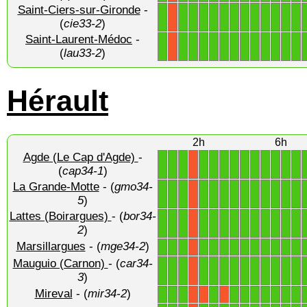
Saint-Ciers-sur-Gironde
-
1
1
1
1
1
1
1
1
1
1
1
1
1
X
(
cie33-2
)
Saint-Laurent-Médoc
-
1
1
1
1
1
1
1
1
1
1
1
1
1
X
(
lau33-2
)
Hérault
2h
6h
Agde (Le Cap d'Agde)
-
1
1
1
1
1
1
1
1
1
1
1
1
1
X
(
cap34-1
)
La Grande-Motte
- (
gmo34-
1
1
1
1
1
1
1
1
1
1
1
1
1
X
5
)
Lattes (Boirargues)
- (
bor34-
1
1
1
1
1
1
1
1
1
1
1
1
1
X
2
)
Marsillargues
- (
mge34-2
)
1
1
1
1
1
1
1
1
1
1
1
1
1
X
Mauguio (Carnon)
- (
car34-
1
1
1
1
1
1
1
1
1
1
1
1
1
X
3
)
Mireval
- (
mir34-2
)
1
1
1
1
1
1
1
1
1
1
1
X
X
X