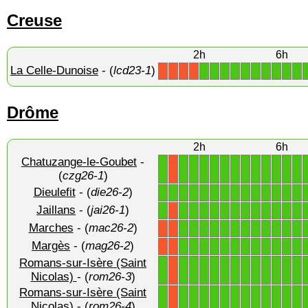
Creuse
2h
6h
La Celle-Dunoise
- (
lcd23-1
)
1
1
1
1
1
1
1
1
1
1
X
X
X
X
Drôme
2h
6h
Chatuzange-le-Goubet
-
1
1
1
1
1
1
1
1
1
1
1
1
1
X
(
czg26-1
)
Dieulefit
- (
die26-2
)
1
1
1
1
1
1
1
1
1
1
1
1
1
1
Jaillans
- (
jai26-1
)
1
1
1
1
1
1
1
1
1
1
1
1
1
X
Marches
- (
mac26-2
)
1
1
1
1
1
1
1
1
1
1
1
1
X
X
Margès
- (
mag26-2
)
1
1
1
1
1
1
1
1
1
1
1
1
X
X
Romans-sur-Isère (Saint
1
1
1
1
1
1
1
1
1
1
1
1
1
X
Nicolas)
- (
rom26-3
)
Romans-sur-Isère (Saint
1
1
1
1
1
1
1
1
1
1
1
1
1
X
Nicolas)
- (
rom26-4
)