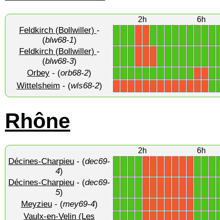
2h
6h
Feldkirch (Bollwiller)
-
1
1
1
1
1
1
1
1
1
1
1
1
X
X
(
blw68-1
)
Feldkirch (Bollwiller)
-
1
1
1
1
1
1
1
1
1
1
1
X
X
X
(
blw68-3
)
Orbey
- (
orb68-2
)
1
1
1
1
1
1
1
1
1
1
1
1
X
X
Wittelsheim
- (
wls68-2
)
1
X
X
X
X
X
X
X
X
X
X
X
X
X
Rhône
2h
6h
Décines-Charpieu
- (
dec69-
1
1
1
1
1
1
1
X
X
X
X
X
X
X
4
)
Décines-Charpieu
- (
dec69-
1
1
1
1
1
1
1
X
X
X
X
X
X
X
5
)
Meyzieu
- (
mey69-4
)
1
1
1
1
1
1
1
X
X
X
X
X
X
X
Vaulx-en-Velin (Les