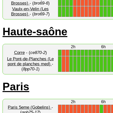
1
1
1
1
1
1
1
X
X
X
X
X
X
X
Brosses)
- (
bro69-6
)
Vaulx-en-Velin (Les
1
1
1
1
1
1
1
X
X
X
X
X
X
X
Brosses)
- (
bro69-7
)
Haute-saône
2h
6h
Corre
- (
ce870-2
)
1
1
1
1
1
1
1
1
1
1
1
1
X
X
Le Pont-de-Planches (Le
1
1
1
1
1
1
1
1
1
1
1
1
pont de planches med)
-
X
X
(
8pp70-1
)
Paris
2h
6h
Paris 5eme (Gobelins)
-
1
X
X
X
X
X
X
X
X
X
X
X
X
X
(
gob75-17
)