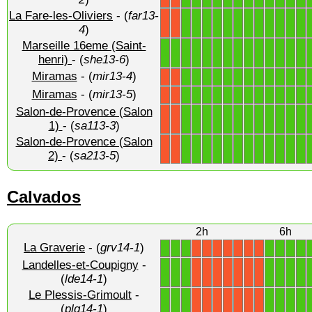
La Fare-les-Oliviers
- (
far13-
1
1
1
1
1
1
1
1
1
1
1
1
X
X
4
)
Marseille 16eme (Saint-
1
1
1
1
1
1
1
1
1
1
1
1
1
1
henri)
- (
she13-6
)
Miramas
- (
mir13-4
)
1
1
1
1
1
1
1
1
1
1
1
1
X
X
Miramas
- (
mir13-5
)
1
1
1
1
1
1
1
1
1
1
1
1
X
X
Salon-de-Provence (Salon
1
1
1
1
1
1
1
1
1
1
1
1
X
X
1)
- (
sa113-3
)
Salon-de-Provence (Salon
1
1
1
1
1
1
1
1
1
1
1
1
X
X
2)
- (
sa213-5
)
Calvados
2h
6h
La Graverie
- (
grv14-1
)
1
1
1
1
1
1
1
X
X
X
X
X
X
X
Landelles-et-Coupigny
-
1
1
1
1
1
1
1
X
X
X
X
X
X
X
(
lde14-1
)
Le Plessis-Grimoult
-
1
1
1
1
1
1
1
X
X
X
X
X
X
X
(
plg14-1
)