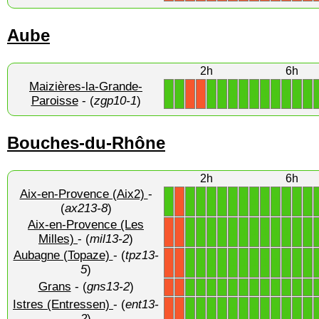
Aube
2h
6h
Maizières-la-Grande-
1
1
1
1
1
1
1
1
1
1
1
1
X
X
Paroisse
- (
zgp10-1
)
Bouches-du-Rhône
2h
6h
Aix-en-Provence (Aix2)
-
1
1
1
1
1
1
1
1
1
1
1
1
1
X
(
ax213-8
)
Aix-en-Provence (Les
1
1
1
1
1
1
1
1
1
1
1
1
X
X
Milles)
- (
mil13-2
)
Aubagne (Topaze)
- (
tpz13-
1
1
1
1
1
1
1
1
1
1
1
1
X
X
5
)
Grans
- (
gns13-2
)
1
1
1
1
1
1
1
1
1
1
1
1
X
X
Istres (Entressen)
- (
ent13-
1
1
1
1
1
1
1
1
1
1
1
1
X
X
2
)