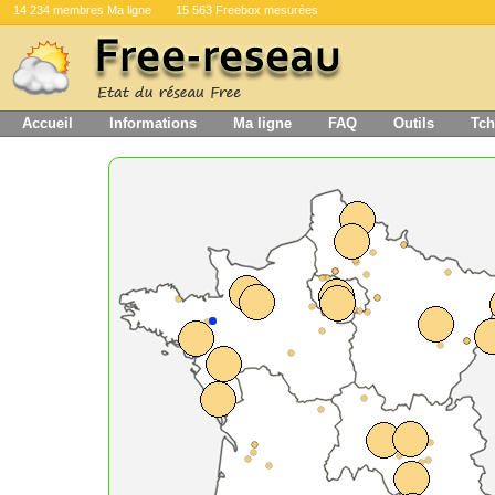
14 234 membres Ma ligne
15 563 Freebox mesurées
Accueil
Informations
Ma ligne
FAQ
Outils
Tch