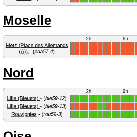
Moselle
2h
6h
Metz (Place des Allemands
X
X
X
X
X
X
X
X
X
X
X
X
X
X
(A))
- (
pda57-4
)
Nord
2h
6h
Lille (Bleuets)
- (
ble59-12
)
1
1
1
1
1
1
1
1
1
1
1
1
1
1
Lille (Bleuets)
- (
ble59-13
)
1
1
X
X
X
X
X
X
X
X
X
X
X
X
Rouvignies
- (
rou59-3
)
1
1
1
1
1
1
1
1
1
1
1
1
1
1
Oise