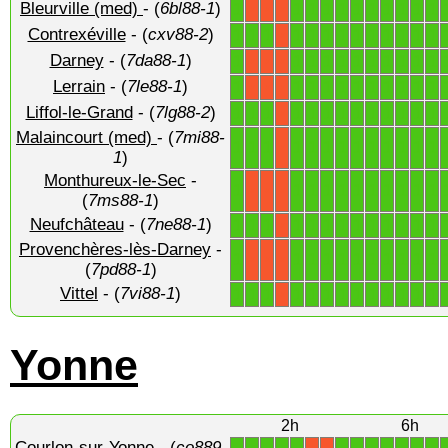
Bleurville (med)
- (
6bl88-1
)
1
1
1
1
1
1
1
1
1
1
1
X
X
X
Contrexéville
- (
cxv88-2
)
1
1
1
1
1
1
1
1
1
1
1
1
1
X
Darney
- (
7da88-1
)
1
1
1
1
1
1
1
1
1
1
1
X
X
X
Lerrain
- (
7le88-1
)
1
1
1
1
1
1
1
1
1
1
1
X
X
X
Liffol-le-Grand
- (
7lg88-2
)
1
1
1
1
1
1
1
1
1
1
1
1
1
X
Malaincourt (med)
- (
7mi88-
1
1
1
1
1
1
1
1
1
1
1
1
1
X
1
)
Monthureux-le-Sec
-
1
1
1
1
1
1
1
1
1
1
1
X
X
X
(
7ms88-1
)
Neufchâteau
- (
7ne88-1
)
1
1
1
1
1
1
1
1
1
1
1
1
1
X
Provenchères-lès-Darney
-
1
1
1
1
1
1
1
1
1
1
1
X
X
X
(
7pd88-1
)
Vittel
- (
7vi88-1
)
1
1
1
1
1
1
1
1
1
1
1
1
1
X
Yonne
2h
6h
Courlon-sur-Yonne
- (
co889-