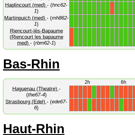
Haplincourt (med)
- (
hnc62-
1
1
1
1
1
1
1
1
1
1
1
1
1
X
1
)
Martinpuich (med)
- (
mh862-
1
1
1
1
1
1
1
1
1
1
1
1
1
1
1
)
Riencourt-lès-Bapaume
1
1
1
1
1
1
1
1
1
1
1
1
1
(Riencourt les bapaume
X
med)
- (
rbm62-1
)
Bas-Rhin
2h
6h
Haguenau (Theatre)
-
1
1
X
X
X
X
X
X
X
X
X
X
X
X
(
the67-4
)
Strasbourg (Edel)
- (
ede67-
1
1
X
X
X
X
X
X
X
X
X
X
X
X
6
)
Haut-Rhin