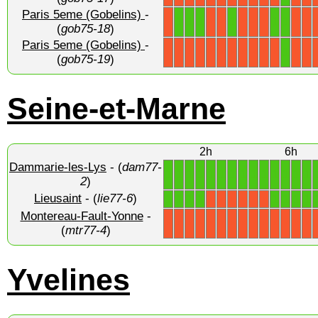
Paris 5eme (Gobelins)
-
1
1
1
1
1
1
X
X
X
X
X
X
X
X
(
gob75-18
)
Paris 5eme (Gobelins)
-
1
X
X
X
X
X
X
X
X
X
X
X
X
X
(
gob75-19
)
Seine-et-Marne
2h
6h
Dammarie-les-Lys
- (
dam77-
1
1
1
1
1
1
1
1
1
1
1
1
1
1
2
)
Lieusaint
- (
lie77-6
)
1
1
1
1
1
1
1
1
X
X
X
X
X
X
Montereau-Fault-Yonne
-
X
X
X
X
X
X
X
X
X
X
X
X
X
X
(
mtr77-4
)
Yvelines