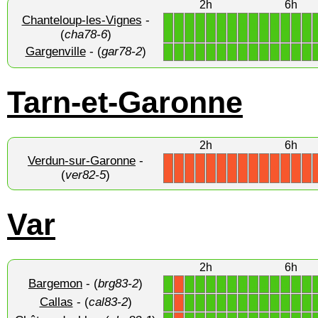
2h
6h
Chanteloup-les-Vignes
-
1
1
1
1
1
1
1
1
1
1
1
1
1
1
(
cha78-6
)
Gargenville
- (
gar78-2
)
1
1
1
1
1
1
1
1
1
1
1
1
1
1
Tarn-et-Garonne
2h
6h
Verdun-sur-Garonne
-
X
X
X
X
X
X
X
X
X
X
X
X
X
X
(
ver82-5
)
Var
2h
6h
Bargemon
- (
brg83-2
)
1
1
1
1
1
1
1
1
1
1
1
1
1
X
Callas
- (
cal83-2
)
1
1
1
1
1
1
1
1
1
1
1
1
1
X