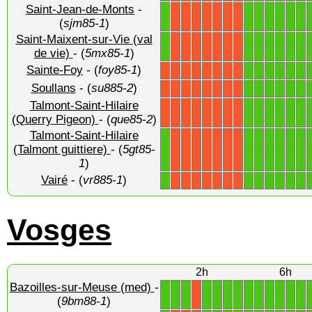
Saint-Jean-de-Monts
-
1
1
1
1
1
1
1
X
X
X
X
X
X
X
(
sjm85-1
)
Saint-Maixent-sur-Vie (val
1
1
1
1
1
1
1
X
X
X
X
X
X
X
de vie)
- (
5mx85-1
)
Sainte-Foy
- (
foy85-1
)
1
1
1
1
1
1
X
X
X
X
X
X
X
X
Soullans
- (
su885-2
)
1
1
1
1
1
1
X
X
X
X
X
X
X
X
Talmont-Saint-Hilaire
1
1
1
1
1
1
X
X
X
X
X
X
X
X
(Querry Pigeon)
- (
que85-2
)
Talmont-Saint-Hilaire
1
1
1
1
1
1
1
(Talmont guittiere)
- (
5gt85-
X
X
X
X
X
X
X
1
)
Vairé
- (
vr885-1
)
1
1
1
1
1
1
1
X
X
X
X
X
X
X
Vosges
2h
6h
Bazoilles-sur-Meuse (med)
-
1
1
1
1
1
1
1
1
1
1
1
1
1
X
(
9bm88-1
)