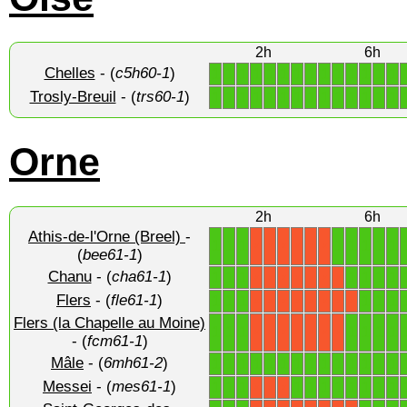
2h
6h
Chelles
- (
c5h60-1
)
1
1
1
1
1
1
1
1
1
1
1
1
1
1
Trosly-Breuil
- (
trs60-1
)
1
1
1
1
1
1
1
1
1
1
1
1
1
1
Orne
2h
6h
Athis-de-l'Orne (Breel)
-
1
1
1
1
1
1
1
1
X
X
X
X
X
X
(
bee61-1
)
Chanu
- (
cha61-1
)
1
1
1
1
1
1
1
X
X
X
X
X
X
X
Flers
- (
fle61-1
)
1
1
1
1
1
1
X
X
X
X
X
X
X
X
Flers (la Chapelle au Moine)
1
1
1
1
1
1
1
X
X
X
X
X
X
X
- (
fcm61-1
)
Mâle
- (
6mh61-2
)
1
1
1
1
1
1
1
1
1
1
1
1
1
1
Messei
- (
mes61-1
)
1
1
1
1
1
1
1
1
1
1
1
X
X
X