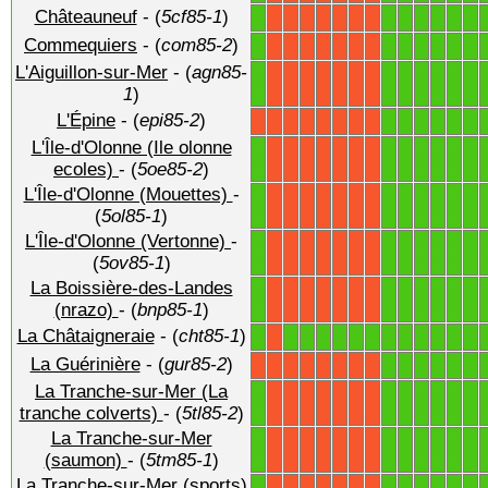
Châteauneuf
- (
5cf85-1
)
1
1
1
1
1
1
1
X
X
X
X
X
X
X
Commequiers
- (
com85-2
)
1
1
1
1
1
1
1
X
X
X
X
X
X
X
L'Aiguillon-sur-Mer
- (
agn85-
1
1
1
1
1
1
1
X
X
X
X
X
X
X
1
)
L'Épine
- (
epi85-2
)
1
1
1
1
1
1
X
X
X
X
X
X
X
X
L'Île-d'Olonne (Ile olonne
1
1
1
1
1
1
1
X
X
X
X
X
X
X
ecoles)
- (
5oe85-2
)
L'Île-d'Olonne (Mouettes)
-
1
1
1
1
1
1
1
X
X
X
X
X
X
X
(
5ol85-1
)
L'Île-d'Olonne (Vertonne)
-
1
1
1
1
1
1
1
X
X
X
X
X
X
X
(
5ov85-1
)
La Boissière-des-Landes
1
1
1
1
1
1
1
X
X
X
X
X
X
X
(nrazo)
- (
bnp85-1
)
La Châtaigneraie
- (
cht85-1
)
1
1
1
1
1
1
1
1
1
1
1
1
1
X
La Guérinière
- (
gur85-2
)
1
1
1
1
1
1
X
X
X
X
X
X
X
X
La Tranche-sur-Mer (La
1
1
1
1
1
1
1
X
X
X
X
X
X
X
tranche colverts)
- (
5tl85-2
)
La Tranche-sur-Mer
1
1
1
1
1
1
1
X
X
X
X
X
X
X
(saumon)
- (
5tm85-1
)
La Tranche-sur-Mer (sports)