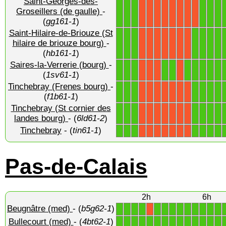
Saint-Georges-des-
1
1
1
1
1
1
Groseillers (de gaulle)
-
X
X
X
X
X
X
X
X
(
gg161-1
)
Saint-Hilaire-de-Briouze (St
1
1
1
1
1
1
1
hilaire de briouze bourg)
-
X
X
X
X
X
X
X
(
hb161-1
)
Saires-la-Verrerie (bourg)
-
1
1
1
1
1
1
1
1
1
1
X
X
X
X
(
1sv61-1
)
Tinchebray (Frenes bourg)
-
1
1
1
1
1
1
1
X
X
X
X
X
X
X
(
f1b61-1
)
Tinchebray (St cornier des
1
1
1
1
1
1
1
X
X
X
X
X
X
X
landes bourg)
- (
6ld61-2
)
Tinchebray
- (
tin61-1
)
1
1
1
1
1
1
1
X
X
X
X
X
X
X
Pas-de-Calais
2h
6h
Beugnâtre (med)
- (
b5g62-1
)
1
1
1
1
1
1
1
1
1
1
1
1
1
X
Bullecourt (med)
- (
4bt62-1
)
1
1
1
1
1
1
1
1
1
1
1
1
1
1