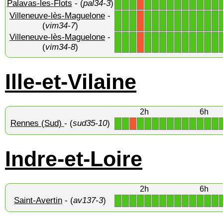
Palavas-les-Flots
- (
pal34-3
)
1
1
1
1
1
1
1
1
1
1
1
1
1
X
Villeneuve-lès-Maguelone
-
1
1
1
1
1
1
1
1
1
1
1
1
1
X
(
vim34-7
)
Villeneuve-lès-Maguelone
-
1
1
1
1
1
1
1
1
1
1
1
1
1
X
(
vim34-8
)
Ille-et-Vilaine
2h
6h
Rennes (Sud)
- (
sud35-10
)
1
1
1
1
1
1
1
1
1
1
1
1
1
X
Indre-et-Loire
2h
6h
Saint-Avertin
- (
av137-3
)
1
1
1
1
1
1
1
1
1
1
1
1
1
1