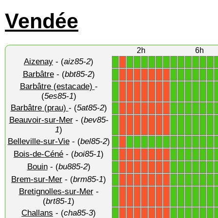
Vendée
2h
6h
Aizenay
- (
aiz85-2
)
1
1
1
1
1
1
1
1
1
1
1
1
1
X
Barbâtre
- (
bbt85-2
)
1
1
1
1
1
1
1
X
X
X
X
X
X
X
Barbâtre (estacade)
-
1
1
1
1
1
1
1
X
X
X
X
X
X
X
(
5es85-1
)
Barbâtre (prau)
- (
5at85-2
)
1
1
1
1
1
1
1
X
X
X
X
X
X
X
Beauvoir-sur-Mer
- (
bev85-
1
1
1
1
1
1
1
X
X
X
X
X
X
X
1
)
Belleville-sur-Vie
- (
bel85-2
)
1
1
1
1
1
1
1
1
1
1
1
1
1
X
Bois-de-Céné
- (
boi85-1
)
1
1
1
1
1
1
1
X
X
X
X
X
X
X
Bouin
- (
bu885-2
)
1
1
1
1
1
1
1
X
X
X
X
X
X
X
Brem-sur-Mer
- (
brm85-1
)
1
1
1
1
1
1
1
X
X
X
X
X
X
X
Bretignolles-sur-Mer
-
1
1
1
1
1
1
1
X
X
X
X
X
X
X
(
brt85-1
)
Challans
- (
cha85-3
)
1
1
1
1
1
1
1
X
X
X
X
X
X
X