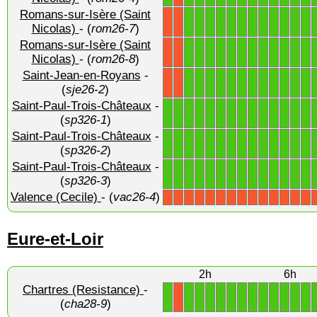
Romans-sur-Isère (Saint
1
1
1
1
1
1
1
1
1
1
1
1
X
X
Nicolas)
- (
rom26-7
)
Romans-sur-Isère (Saint
1
1
1
1
1
1
1
1
1
1
1
1
X
X
Nicolas)
- (
rom26-8
)
Saint-Jean-en-Royans
-
1
1
1
1
1
1
1
1
1
1
1
1
X
X
(
sje26-2
)
Saint-Paul-Trois-Châteaux
-
1
1
1
1
1
1
1
1
1
1
1
1
1
1
(
sp326-1
)
Saint-Paul-Trois-Châteaux
-
1
1
1
1
1
1
1
1
1
1
1
1
1
1
(
sp326-2
)
Saint-Paul-Trois-Châteaux
-
1
1
1
1
1
1
1
1
1
1
1
1
1
1
(
sp326-3
)
Valence (Cecile)
- (
vac26-4
)
X
X
X
X
X
X
X
X
X
X
X
X
X
X
Eure-et-Loir
2h
6h
Chartres (Resistance)
-
1
1
1
1
1
1
1
1
1
1
1
1
1
X
(
cha28-9
)