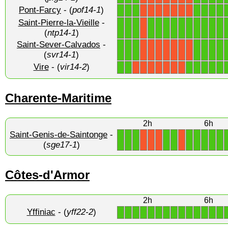
Pont-Farcy
- (
pof14-1
)
1
1
1
1
1
1
1
X
X
X
X
X
X
X
Saint-Pierre-la-Vieille
-
1
1
1
1
1
1
1
1
1
1
1
1
1
X
(
ntp14-1
)
Saint-Sever-Calvados
-
1
1
1
1
1
1
1
X
X
X
X
X
X
X
(
svr14-1
)
Vire
- (
vir14-2
)
1
1
1
1
1
1
1
X
X
X
X
X
X
X
Charente-Maritime
2h
6h
Saint-Genis-de-Saintonge
-
1
1
1
1
1
1
1
1
1
1
X
X
X
X
(
sge17-1
)
Côtes-d'Armor
2h
6h
Yffiniac
- (
yff22-2
)
1
1
1
1
1
1
1
1
1
1
1
1
1
1