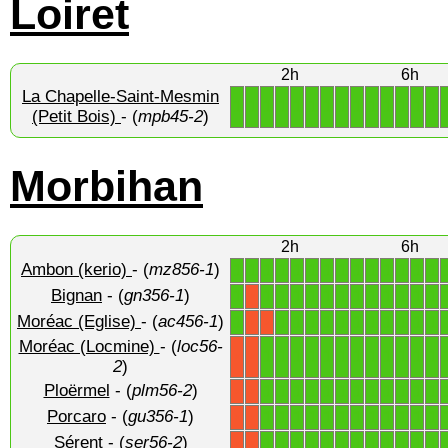
Loiret
2h
6h
La Chapelle-Saint-Mesmin
1
1
1
1
1
1
1
1
1
1
1
1
1
1
(Petit Bois)
- (
mpb45-2
)
Morbihan
2h
6h
Ambon (kerio)
- (
mz856-1
)
1
1
1
1
1
1
1
1
1
1
1
1
1
1
Bignan
- (
gn356-1
)
1
1
1
1
1
1
1
1
1
1
1
1
1
X
Moréac (Eglise)
- (
ac456-1
)
1
1
1
1
1
1
1
1
1
1
1
1
X
X
Moréac (Locmine)
- (
loc56-
1
1
1
1
1
1
1
1
1
1
1
1
X
X
2
)
Ploërmel
- (
plm56-2
)
1
1
1
1
1
1
1
1
1
1
1
1
X
X
Porcaro
- (
gu356-1
)
1
1
1
1
1
1
1
1
1
1
1
1
X
X
Sérent
- (
ser56-2
)
1
1
1
1
1
1
1
1
1
1
1
1
X
X