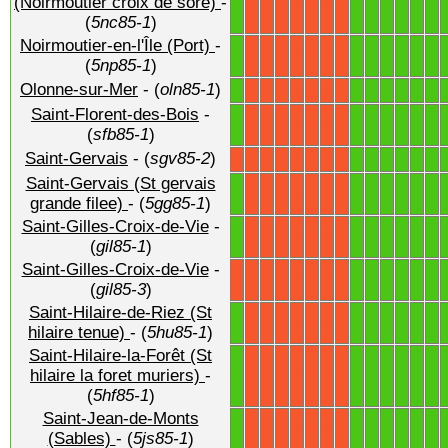
1
1
1
1
1
1
1
(Noirmoutier croix de sore)
-
X
X
X
X
X
X
X
(
5nc85-1
)
Noirmoutier-en-l'Île (Port)
-
1
1
1
1
1
1
1
X
X
X
X
X
X
X
(
5np85-1
)
Olonne-sur-Mer
- (
oln85-1
)
1
1
1
1
1
1
1
X
X
X
X
X
X
X
Saint-Florent-des-Bois
-
1
1
1
1
1
1
1
X
X
X
X
X
X
X
(
sfb85-1
)
Saint-Gervais
- (
sgv85-2
)
1
1
1
1
1
1
X
X
X
X
X
X
X
X
Saint-Gervais (St gervais
1
1
1
1
1
1
1
X
X
X
X
X
X
X
grande filee)
- (
5gg85-1
)
Saint-Gilles-Croix-de-Vie
-
1
1
1
1
1
1
1
X
X
X
X
X
X
X
(
gil85-1
)
Saint-Gilles-Croix-de-Vie
-
1
1
1
1
1
1
X
X
X
X
X
X
X
X
(
gil85-3
)
Saint-Hilaire-de-Riez (St
1
1
1
1
1
1
1
X
X
X
X
X
X
X
hilaire tenue)
- (
5hu85-1
)
Saint-Hilaire-la-Forêt (St
1
1
1
1
1
1
1
hilaire la foret muriers)
-
X
X
X
X
X
X
X
(
5hf85-1
)
Saint-Jean-de-Monts
1
1
1
1
1
1
1
X
X
X
X
X
X
X
(Sables)
- (
5js85-1
)