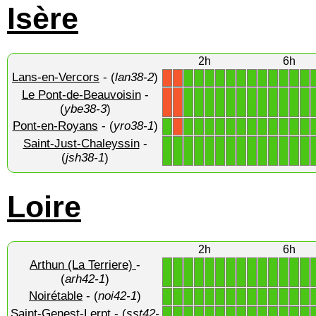
Isère
2h
6h
Lans-en-Vercors
- (
lan38-2
)
1
1
1
1
1
1
1
1
1
1
1
1
X
X
Le Pont-de-Beauvoisin
-
1
1
1
1
1
1
1
1
1
1
1
1
X
X
(
ybe38-3
)
Pont-en-Royans
- (
yro38-1
)
1
1
1
1
1
1
1
1
1
1
1
1
1
X
Saint-Just-Chaleyssin
-
1
1
1
1
1
1
1
1
1
1
1
1
1
1
(
jsh38-1
)
Loire
2h
6h
Arthun (La Terriere)
-
1
1
1
1
1
1
1
1
1
1
1
1
1
1
(
arh42-1
)
Noirétable
- (
noi42-1
)
1
1
1
1
1
1
1
1
1
1
1
1
1
1
Saint-Genest-Lerpt
- (
sst42-