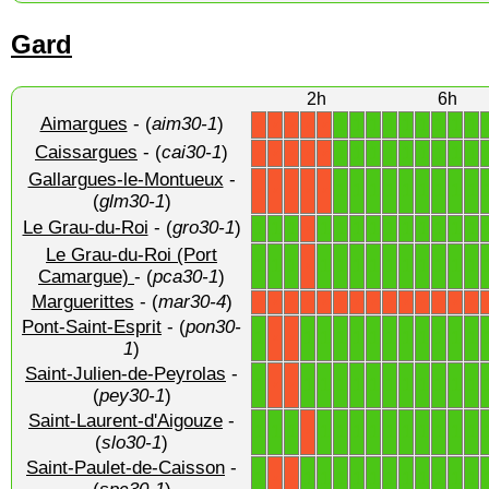
Gard
2h
6h
Aimargues
- (
aim30-1
)
1
1
1
1
1
1
1
1
1
X
X
X
X
X
Caissargues
- (
cai30-1
)
1
1
1
1
1
1
1
1
1
X
X
X
X
X
Gallargues-le-Montueux
-
1
1
1
1
1
1
1
1
1
X
X
X
X
X
(
glm30-1
)
Le Grau-du-Roi
- (
gro30-1
)
1
1
1
1
1
1
1
1
1
1
1
1
1
X
Le Grau-du-Roi (Port
1
1
1
1
1
1
1
1
1
1
1
1
1
X
Camargue)
- (
pca30-1
)
Marguerittes
- (
mar30-4
)
X
X
X
X
X
X
X
X
X
X
X
X
X
X
Pont-Saint-Esprit
- (
pon30-
1
1
1
1
1
1
1
1
1
1
1
1
X
X
1
)
Saint-Julien-de-Peyrolas
-
1
1
1
1
1
1
1
1
1
1
1
1
X
X
(
pey30-1
)
Saint-Laurent-d'Aigouze
-
1
1
1
1
1
1
1
1
1
1
1
1
1
X
(
slo30-1
)
Saint-Paulet-de-Caisson
-
1
1
1
1
1
1
1
1
1
1
1
1
X
X