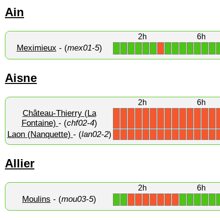
Ain
2h
6h
Meximieux
- (
mex01-5
)
1
1
1
1
1
1
1
1
1
1
1
1
1
X
Aisne
2h
6h
Château-Thierry (La
X
X
X
X
X
X
X
X
X
X
X
X
X
X
Fontaine)
- (
chf02-4
)
Laon (Nanquette)
- (
lan02-2
)
X
X
X
X
X
X
X
X
X
X
X
X
X
X
Allier
2h
6h
Moulins
- (
mou03-5
)
1
1
1
1
1
1
1
X
X
X
X
X
X
X