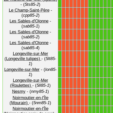
1
1
1
1
1
1
1
X
X
X
X
X
X
X
- (
5ts85-2
)
Le Champ-Saint-Père
-
1
1
1
1
1
1
1
X
X
X
X
X
X
X
(
cpp85-2
)
Les Sables-d'Olonne
-
1
1
1
1
1
1
1
X
X
X
X
X
X
X
(
sab85-1
)
Les Sables-d'Olonne
-
1
1
1
1
1
1
1
X
X
X
X
X
X
X
(
sab85-2
)
Les Sables-d'Olonne
-
1
1
1
1
1
1
X
X
X
X
X
X
X
X
(
sab85-4
)
Longeville-sur-Mer
1
1
1
1
1
1
1
(Longeville tulipes)
- (
5lt85-
X
X
X
X
X
X
X
1
)
Longeville-sur-Mer
- (
lon85-
1
1
1
1
1
1
1
X
X
X
X
X
X
X
1
)
Longeville-sur-Mer
1
1
1
1
1
1
1
X
X
X
X
X
X
X
(Roulettes)
- (
5ll85-1
)
Nesmy
- (
nmy85-1
)
1
1
1
1
1
1
1
X
X
X
X
X
X
X
Noirmoutier-en-l'Île
1
1
1
1
1
1
1
X
X
X
X
X
X
X
(Mourain)
- (
5nm85-1
)
Noirmoutier-en-l'Île